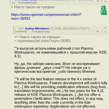
+
–
/
[
↓
] [
к модератору
]
> Никто такого не говорил.
https://www.opennet.ru/opennews/art.shtml?
num=36993
+2
4.57
,
Andrey Mitrofanov
(
?
), 10:30, 19/12/2013 [
^
] [
^^
] [
^^^
]
+
–
[
ответить
]
[
к модератору
]
/
>> Никто такого не говорил.
> /opennews/art.shtml?num=36993
""в выпуске использован рабочий стол Plasma
Workspaces, не изменившийся с прошлой версии KDE
4.11
Ну, да. На заборе написано. Мозг не воспринимает
фразы длиннее _двух слов?? Не говоря уж о
критическом восприятии _собственного Мнения.
""It will be the last feature release in the 4.x series of
Plasma Workspaces. Feature development will switch fully
to [...] We will be providing stabilization releases (bug fixes,
translation improvements, etc.) for two years for the 4.11
release of KDE Plasma Workspaces. [...]let me offer a
preemptive clarification: This does not effect, in any way,
anything other than the code currently in the kde-
workspace repository. Applications are not affected,