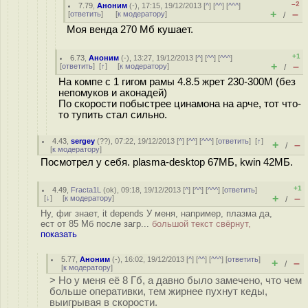
–2
7.79
,
Аноним
(
-
), 17:15, 19/12/2013 [
^
] [
^^
] [
^^^
]
+
–
[
ответить
]
[
к модератору
]
/
Моя венда 270 Мб кушает.
+1
6.73
,
Аноним
(
-
), 13:27, 19/12/2013 [
^
] [
^^
] [
^^^
]
+
–
[
ответить
]
[
↑
] [
к модератору
]
/
На компе с 1 гигом рамы 4.8.5 жрет 230-300М (без
непомуков и аконадей)
По скорости побыстрее цинамона на арче, тот что-
то тупить стал сильно.
4.43
,
sergey
(
??
), 07:22, 19/12/2013 [
^
] [
^^
] [
^^^
] [
ответить
]
[
↑
]
+
–
/
[
к модератору
]
Посмотрел у себя. plasma-desktop 67МБ, kwin 42МБ.
+1
4.49
,
Fracta1L
(
ok
), 09:18, 19/12/2013 [
^
] [
^^
] [
^^^
] [
ответить
]
+
–
[
↓
] [
к модератору
]
/
Ну, фиг знает, it depends У меня, например, плазма да,
ест от 85 Мб после загр...
большой текст свёрнут,
показать
5.77
,
Аноним
(
-
), 16:02, 19/12/2013 [
^
] [
^^
] [
^^^
] [
ответить
]
+
–
/
[
к модератору
]
> Но у меня её 8 Гб, а давно было замечено, что чем
больше оперативки, тем жирнее пухнут кеды,
выигрывая в скорости.