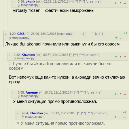
3.36
,
pkunk
(
ok
), 02:32, 19/12/2013 [
^
] [
^^
] [
^^^
] [
ответить
]
+
–
/
[
к модератору
]
virtually frozen = фактически заморожены
+1
1.20
,
GMS
(
?
), 23:06, 18/12/2013 [
ответить
] [
﹢﹢﹢
] [
· · ·
]
[
↓
] [
↑
]
+
–
[
к модератору
]
/
Лучше бы akonadi починили или выкинули бы его совсем
2.32
,
Khariton
(
ok
), 00:37, 19/12/2013 [
^
] [
^^
] [
^^^
] [
ответить
]
+
–
/
[
к модератору
]
> Лучше бы akonadi починили или выкинули бы его
совсем
Вот непомук еще как-то нужен, а аконади вечно отключаю
сразу...
3.55
,
Аноним
(
-
), 10:08, 19/12/2013 [
^
] [
^^
] [
^^^
] [
ответить
]
+
–
/
[
к модератору
]
У меня ситуация прямо противоположная.
+1
4.84
,
Khariton
(
ok
), 17:43, 19/12/2013 [
^
] [
^^
] [
^^^
] [
ответить
]
+
–
[
к модератору
]
/
> У меня ситуация прямо противоположная.