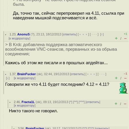
была.
Да, точно так, сейчас перепроверил на 4.11, ссылка при
наведении мышкой подсвечивается и всё.
+1
1.23
,
AnonuS
(
?
), 23:13, 18/12/2013 [
ответить
] [
﹢﹢﹢
] [
· · ·
]
[
↑
]
+
–
[
к модератору
]
/
> В Krdc добавлена поддержка автоматического
возобновления VNC-сеансов, прерванных из-за обрыва
соединения;
Кажись об этом же писали и в прошлых апдейтах...
–1
1.37
,
BrainFucker
(
ok
), 02:44, 19/12/2013 [
ответить
] [
﹢﹢﹢
] [
· · ·
]
+
–
[
↓
] [
к модератору
]
/
Говорили же что 4.11 будет последним? 4.12 = 4.11?
2.46
,
Fracta1L
(
ok
), 09:13, 19/12/2013 [
^
] [
^^
] [
^^^
] [
ответить
]
+
–
/
[
к модератору
]
Никто такого не говорил.
3.56
,
BrainFucker
(
ok
), 10:17, 19/12/2013 [
^
] [
^^
] [
^^^
] [
ответить
]