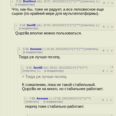
3.12
,
BratSinot
(
ok
), 22:07, 18/12/2013 [
^
] [
^^
] [
^^^
] [
ответить
]
[
↓
]
+
–
/
[
к модератору
]
Что, как-бы, тоже не радует, а все легковесное еще
сырое (по крайней мере для мультиплатформы).
4.18
,
SunXE
(
ok
), 22:59, 18/12/2013 [
^
] [
^^
] [
^^^
] [
ответить
]
[
↓
]
+
–
/
[
к модератору
]
Qupzilla вполне можно пользоваться.
5.34
,
Аноним
(
-
), 01:26, 19/12/2013 [
^
] [
^^
] [
^^^
] [
ответить
]
+
–
/
[
к модератору
]
Тогда уж лучше reconq.
–1
6.51
,
SunXE
(
ok
), 09:52, 19/12/2013 [
^
] [
^^
] [
^^^
]
+
–
[
ответить
]
[
↓
] [
к модератору
]
/
> Тогда уж лучше reconq.
К сожалению, пока не такой стабильный.
Qupzilla не на много, но стабильнее работает.
7.80
,
Аноним
(
-
), 17:18, 19/12/2013 [
^
] [
^^
] [
^^^
]
+
–
/
[
ответить
]
[
к модератору
]
reqonq тоже стабильно работает.