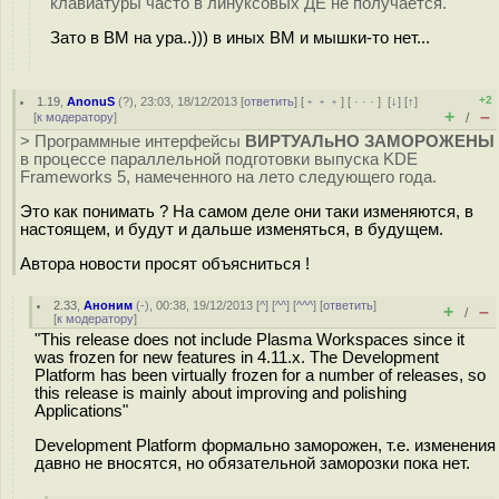
клавиатуры часто в линуксовых ДЕ не получается.
Зато в ВМ на ура..))) в иных ВМ и мышки-то нет...
+2
1.19
,
AnonuS
(
?
), 23:03, 18/12/2013 [
ответить
] [
﹢﹢﹢
] [
· · ·
]
[
↓
] [
↑
]
+
–
[
к модератору
]
/
> Программные интерфейсы
ВИРТУАЛьНО ЗАМОРОЖЕНЫ
в процессе параллельной подготовки выпуска KDE
Frameworks 5, намеченного на лето следующего года.
Это как понимать ? На самом деле они таки изменяются, в
настоящем, и будут и дальше изменяться, в будущем.
Автора новости просят объясниться !
2.33
,
Аноним
(
-
), 00:38, 19/12/2013 [
^
] [
^^
] [
^^^
] [
ответить
]
+
–
/
[
к модератору
]
"This release does not include Plasma Workspaces since it
was frozen for new features in 4.11.x. The Development
Platform has been virtually frozen for a number of releases, so
this release is mainly about improving and polishing
Applications"
Development Platform формально заморожен, т.е. изменения
давно не вносятся, но обязательной заморозки пока нет.