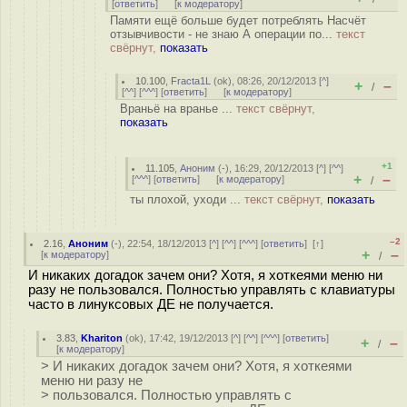
[
ответить
]
[
к модератору
]
Памяти ещё больше будет потреблять Насчёт
отзывчивости - не знаю А операции по...
текст
свёрнут,
показать
10.100
,
Fracta1L
(
ok
), 08:26, 20/12/2013 [
^
]
+
–
/
[
^^
] [
^^^
] [
ответить
]
[
к модератору
]
Враньё на вранье ...
текст свёрнут,
показать
+1
11.105
,
Аноним
(
-
), 16:29, 20/12/2013 [
^
] [
^^
]
+
–
[
^^^
] [
ответить
]
[
к модератору
]
/
ты плохой, уходи ...
текст свёрнут,
показать
–2
2.16
,
Аноним
(
-
), 22:54, 18/12/2013 [
^
] [
^^
] [
^^^
] [
ответить
]
[
↑
]
+
–
[
к модератору
]
/
И никаких догадок зачем они? Хотя, я хоткеями меню ни
разу не пользовался. Полностью управлять с клавиатуры
часто в линуксовых ДЕ не получается.
3.83
,
Khariton
(
ok
), 17:42, 19/12/2013 [
^
] [
^^
] [
^^^
] [
ответить
]
+
–
/
[
к модератору
]
> И никаких догадок зачем они? Хотя, я хоткеями
меню ни разу не
> пользовался. Полностью управлять с