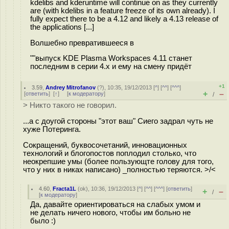
kdelibs and kderuntime will continue on as they currently
are (with kdelibs in a feature freeze of its own already). I
fully expect there to be a 4.12 and likely a 4.13 release of
the applications [...]
Волшебно превратившееся в
""выпуск KDE Plasma Workspaces 4.11 станет
последним в серии 4.x и ему на смену придёт
+1
3.59
,
Andrey Mitrofanov
(
?
), 10:35, 19/12/2013 [
^
] [
^^
] [
^^^
]
+
–
[
ответить
]
[
↑
] [
к модератору
]
/
> Никто такого не говорил.
...а с доугой стороны "этот ваш" Сиего задрал чуть не
хуже Потеринга.
Сокращений, буквосочетаний, инновационных
технологий и блогопостов поплодил столько, что
неокрепшие умы (более пользующте голову для того,
что у них в никах написано) _полностью теряются. >/<
4.60
,
Fracta1L
(
ok
), 10:36, 19/12/2013 [
^
] [
^^
] [
^^^
] [
ответить
]
+
–
/
[
к модератору
]
Да, давайте ориентироваться на слабых умом и
не делать ничего нового, чтобы им больно не
было :)