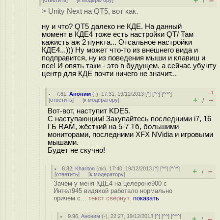
+
–
[
ответить
]
[
к модератору
]
/
> Unity Next на QT5, вот как.
ну и что? QT5 далеко не КДЕ. На данный
момент в КДЕ4 тоже есть настройки QT/ Там
кажисть аж 2 пункта... Отсальное настройки
КДЕ4...))) Ну может что-то из внешнего вида и
подправится, ну из поведения мыши и клавиш и
все! И опять таки - это в будущем, а сейчас убунту
центр для КДЕ почти ничего не значит...
–1
7.81
,
Аноним
(
-
), 17:31, 19/12/2013 [
^
] [
^^
] [
^^^
]
+
–
[
ответить
]
[
к модератору
]
/
Вот-вот, наступит KDE5.
С наступающим! Закупайтесь последними i7, 16
ГБ RAM, жёсткий на 5-7 Тб, большими
мониторами, последними XFX NVidia и игровыми
мышами.
Будет не скучно!
8.82
,
Khariton
(
ok
), 17:40, 19/12/2013 [
^
] [
^^
] [
^^^
]
+
–
/
[
ответить
]
[
к модератору
]
Зачем у меня КДЕ4 на целероне900 с
Интел945 видяхой работало нормально
причем с...
текст свёрнут,
показать
9.96
,
Аноним
(
-
), 22:27, 19/12/2013 [
^
] [
^^
] [
^^^
]
+
–
/