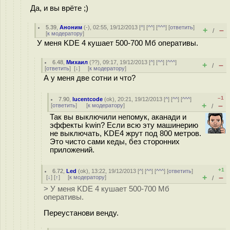
Да, и вы врёте ;)
5.39
,
Аноним
(
-
), 02:55, 19/12/2013 [
^
] [
^^
] [
^^^
] [
ответить
]
+
–
/
[
к модератору
]
У меня KDE 4 кушает 500-700 Мб оперативы.
6.48
,
Михаил
(
??
), 09:17, 19/12/2013 [
^
] [
^^
] [
^^^
]
+
–
/
[
ответить
]
[
↓
] [
к модератору
]
А у меня две сотни и что?
–1
7.90
,
lucentcode
(
ok
), 20:21, 19/12/2013 [
^
] [
^^
] [
^^^
]
+
–
[
ответить
]
[
к модератору
]
/
Так вы выключили непомук, аканади и
эффекты kwin? Если всю эту машинерию
не выключать, KDE4 жрут под 800 метров.
Это чисто сами кеды, без сторонних
приложений.
+1
6.72
,
Led
(
ok
), 13:22, 19/12/2013 [
^
] [
^^
] [
^^^
] [
ответить
]
+
–
[
↓
] [
↑
] [
к модератору
]
/
> У меня KDE 4 кушает 500-700 Мб
оперативы.
Переустанови венду.