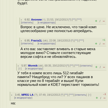
будет.
6.92
,
Аноним
(
-
), 21:53, 19/12/2013 [
^
] [
^^
] [
^^^
]
+
–
/
[
ответить
]
[
к модератору
]
Вопрос в цене. Не исключено, что такой комп
целесообразно уже полностью апгрейдить.
+1
6.95
,
Fracta1L
(
ok
), 22:08, 19/12/2013 [
^
] [
^^
] [
^^^
]
+
–
[
ответить
]
[
к модератору
]
/
А кто вас заставляет вливать в старые меха
молодое вино? Ставьте соответствующие
версии софта и не обновляйтесь.
5.97
,
Wormik
(
ok
), 00:35, 20/12/2013 [
^
] [
^^
] [
^^^
] [
ответить
]
+
–
/
[
↑
] [
к модератору
]
У тебя в компе всего лишь 512 гигабайт
памяти? Нищеброд что ли? У всех пацанов в
классе уже по 8 терабайт и выше! Купи
нормальный комп и KDE7 перестанет тормозить!
–1
3.45
,
MPEG LA
(
?
), 07:49, 19/12/2013 [
^
] [
^^
] [
^^^
] [
ответить
]
[
↑
]
+
–
[
к модератору
]
/
на: