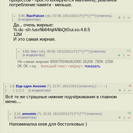
потребление памяти - меньше.
3.44
,
RazrFalcon
(
ok
), 07:48, 19/12/2013 [
^
] [
^^
] [
^^^
] [
ответить
]
+
–
/
[
к модератору
]
Да... очень жирные:
% du -sh /usr/lib64/qt4/libQtGui.so.4.8.5
12M
И это самая жирная.
+1
4.50
,
Мяут
(
ok
), 09:38, 19/12/2013 [
^
] [
^^
] [
^^^
] [
ответить
]
+
–
[
к модератору
]
/
Не самая жирная 00007f5f4b062000 2620K 780K 225K
0K 0K r-xp...
большой текст свёрнут,
показать
–2
1.9
,
Еще один Аноним
(
?
), 21:57, 18/12/2013 [
ответить
] [
﹢﹢﹢
]
+
–
[
· · ·
]
[
↓
] [
↑
] [
к модератору
]
/
Всё те же страшные нижние подчёркивания в главном
меню....
+3
2.13
,
annomin
(
?
), 22:34, 18/12/2013 [
^
] [
^^
] [
^^^
] [
ответить
]
+
–
[
к модератору
]
/
Напоминалка кеев для бестолковых )