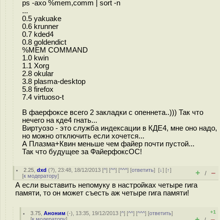
ps -axo %mem,comm | sort -n
...
0.5 yakuake
0.6 krunner
0.7 kded4
0.8 goldendict
%MEM COMMAND
1.0 kwin
1.1 Xorg
2.8 okular
3.8 plasma-desktop
5.8 firefox
7.4 virtuoso-t
В фаерфоксе всего 2 закладки с опеннета..))) Так что
нечего на кде4 гнать...
Виртуозо - это служба индексации в КДЕ4, мне оно надо,
но можно отключить если хочется...
А Плазма+Квин меньше чем файер почти пустой...
Так что будущее за ФайерфоксОС!
2.25
,
dxd
(
?
), 23:48, 18/12/2013 [
^
] [
^^
] [
^^^
] [
ответить
]
[
↓
] [
↑
]
+
–
/
[
к модератору
]
А если выставить непомуку в настройках четыре гига
памяти, то он может съесть аж четыре гига памяти!
+1
3.75
,
Аноним
(
-
), 13:35, 19/12/2013 [
^
] [
^^
] [
^^^
] [
ответить
]
+
–
[
к модератору
]