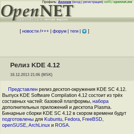
Профиль:
Аноним
(
вход
|
регистрация
)
неRU
opennet.me
[
новости
/
+++
|
форум
|
теги
|
]
Релиз KDE 4.12
18.12.2013 21:06 (MSK)
Представлен
релиз десктоп-окружения KDE SC 4.12.
Выпуск KDE Software Compilation 4.12 состоит из трёх
составных частей: базовой платформы,
набора
дополнительных приложений и десктопа Plasma.
Бинарные сборки KDE SC 4.12 в скором времени будут
подготовлены
для
Kubuntu
,
Fedora
,
FreeBSD
,
openSUSE
,
ArchLinux
и
ROSA
.