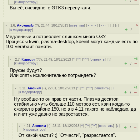
/
[
к модератору
]
Вы её, очевидно, с GTK3 перепутали.
–6
1.6
,
АнонимЪ
(
?
), 21:44, 18/12/2013 [
ответить
] [
﹢﹢﹢
] [
· · ·
]
[
↓
] [
↑
]
+
–
[
к модератору
]
/
Медленный и потребляет слишком много ОЗУ.
Процессы kwin, plasma-desktop, kdeinit могут каждый есть по
100 мегабайт памяти.
+6
2.7
,
Кирилл
(
??
), 21:49, 18/12/2013 [
^
] [
^^
] [
^^^
] [
ответить
]
[
↓
]
+
–
[
к модератору
]
/
Пруфы будут?
Или опять исключительно потрындеть?
+2
3.11
,
Аноним
(
-
), 22:01, 18/12/2013 [
^
] [
^^
] [
^^^
] [
ответить
]
[
↓
]
+
–
[
к модератору
]
/
Ну вообще-то он прав от части. Плазма десктоп
стабильно чуть больше 110 метров ест, квин когда-то
сжирал в районе 150, но в в 4.11 такого не наблюдаю, да
и инит уже давно не разростается.
4.21
,
Аноним
(
-
), 23:11, 18/12/2013 [
^
] [
^^
] [
^^^
] [
ответить
]
[
↓
]
+
–
/
[
к модератору
]
От какой части? ;) "Отчасти", "разрастается".