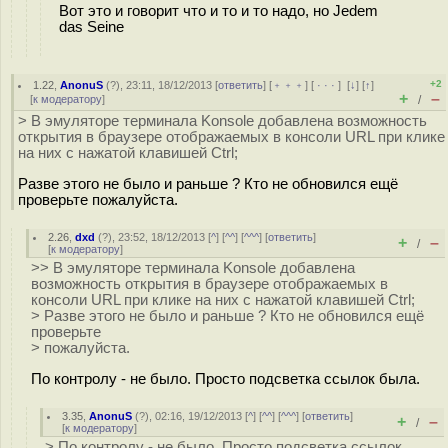
Вот это и говорит что и то и то надо, но Jedem
das Seine
+2
1.22
,
AnonuS
(
?
), 23:11, 18/12/2013 [
ответить
] [
﹢﹢﹢
] [
· · ·
]
[
↓
] [
↑
]
+
–
[
к модератору
]
/
> В эмуляторе терминала Konsole добавлена возможность
открытия в браузере отображаемых в консоли URL при клике
на них с нажатой клавишей Ctrl;
Разве этого не было и раньше ? Кто не обновился ещё
проверьте пожалуйста.
2.26
,
dxd
(
?
), 23:52, 18/12/2013 [
^
] [
^^
] [
^^^
] [
ответить
]
+
–
/
[
к модератору
]
>> В эмуляторе терминала Konsole добавлена
возможность открытия в браузере отображаемых в
консоли URL при клике на них с нажатой клавишей Ctrl;
> Разве этого не было и раньше ? Кто не обновился ещё
проверьте
> пожалуйста.
По контролу - не было. Просто подсветка ссылок была.
3.35
,
AnonuS
(
?
), 02:16, 19/12/2013 [
^
] [
^^
] [
^^^
] [
ответить
]
+
–
/
[
к модератору
]
> По контролу - не было. Просто подсветка ссылок