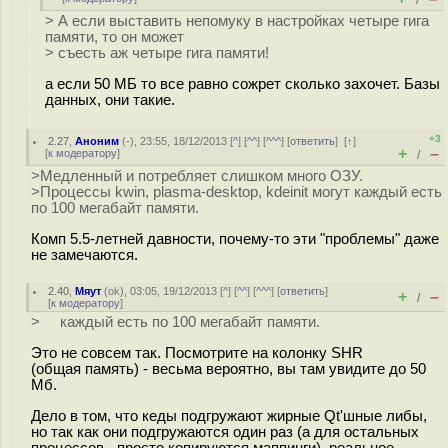
/
> А если выставить непомуку в настройках четыре гига
памяти, то он может
> съесть аж четыре гига памяти!
а если 50 МБ то все равно сожрет сколько захочет. Базы
данных, они такие.
+3
2.27
,
Аноним
(
-
), 23:55, 18/12/2013 [
^
] [
^^
] [
^^^
] [
ответить
]
[
↑
]
+
–
[
к модератору
]
/
>Медленный и потребляет слишком много ОЗУ.
>Процессы kwin, plasma-desktop, kdeinit могут каждый есть
по 100 мегабайт памяти.
Комп 5.5-летней давности, почему-то эти "проблемы" даже
не замечаются.
2.40
,
Мяут
(
ok
), 03:05, 19/12/2013 [
^
] [
^^
] [
^^^
] [
ответить
]
+
–
/
[
к модератору
]
> каждый есть по 100 мегабайт памяти.
Это не совсем так. Посмотрите на колонку SHR
(общая память) - весьма вероятно, вы там увидите до 50
Мб.
Дело в том, что кеды подгружают жирные Qt'шные либы,
но так как они подгружаются один раз (а для остальных
процессов - просто копируются маппинги), реальное