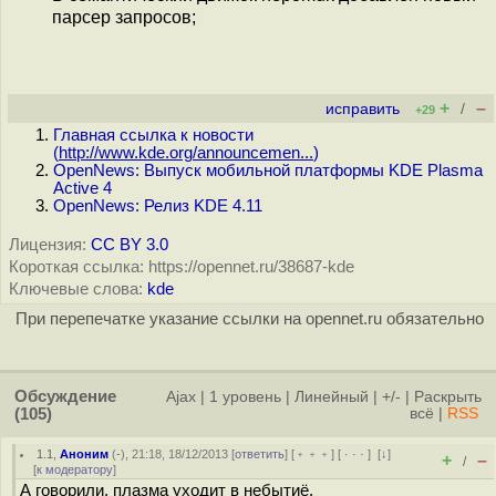
парсер запросов;
+
–
исправить
/
+29
Главная ссылка к новости
(
http://www.kde.org/announcemen...
)
OpenNews: Выпуск мобильной платформы KDE Plasma
Active 4
OpenNews: Релиз KDE 4.11
Лицензия:
CC BY 3.0
Короткая ссылка: https://opennet.ru/38687-kde
Ключевые слова:
kde
При перепечатке указание ссылки на opennet.ru обязательно
Обсуждение
Ajax
|
1 уровень
|
Линейный
|
+/-
|
Раскрыть
(105)
всё
|
RSS
1.1
,
Аноним
(
-
), 21:18, 18/12/2013 [
ответить
] [
﹢﹢﹢
] [
· · ·
]
[
↓
]
+
–
/
[
к модератору
]
А говорили, плазма уходит в небытиё.