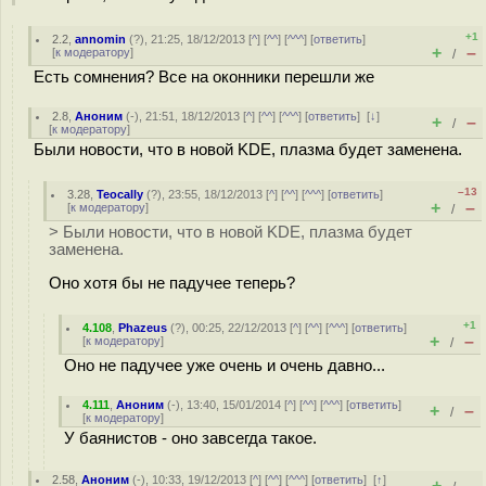
+1
2.2
,
annomin
(
?
), 21:25, 18/12/2013 [
^
] [
^^
] [
^^^
] [
ответить
]
+
–
[
к модератору
]
/
Есть сомнения? Все на оконники перешли же
2.8
,
Аноним
(
-
), 21:51, 18/12/2013 [
^
] [
^^
] [
^^^
] [
ответить
]
[
↓
]
+
–
/
[
к модератору
]
Были новости, что в новой KDE, плазма будет заменена.
–13
3.28
,
Teocally
(
?
), 23:55, 18/12/2013 [
^
] [
^^
] [
^^^
] [
ответить
]
+
–
[
к модератору
]
/
> Были новости, что в новой KDE, плазма будет
заменена.
Оно хотя бы не падучее теперь?
+1
4.108
,
Phazeus
(
?
), 00:25, 22/12/2013 [
^
] [
^^
] [
^^^
] [
ответить
]
+
–
[
к модератору
]
/
Оно не падучее уже очень и очень давно...
4.111
,
Аноним
(
-
), 13:40, 15/01/2014 [
^
] [
^^
] [
^^^
] [
ответить
]
+
–
/
[
к модератору
]
У баянистов - оно завсегда такое.
2.58
,
Аноним
(
-
), 10:33, 19/12/2013 [
^
] [
^^
] [
^^^
] [
ответить
]
[
↑
]
+
–