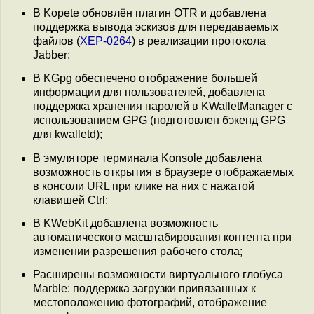
В Kopete обновлён плагин OTR и добавлена
поддержка вывода эскизов для передаваемых
файлов (
XEP-0264
) в реализации протокола
Jabber;
В KGpg обеспечено отображение большей
информации для пользователей, добавлена
поддержка хранения паролей в KWalletManager с
использованием GPG (подготовлен бэкенд GPG
для kwalletd);
В эмуляторе терминала Konsole добавлена
возможность открытия в браузере отображаемых
в консоли URL при клике на них с нажатой
клавишей Ctrl;
В KWebKit добавлена возможность
автоматического масштабирования контента при
изменении разрешения рабочего стола;
Расширены возможности виртуального глобуса
Marble: поддержка загрузки привязанных к
местоположению фотографий, отображение