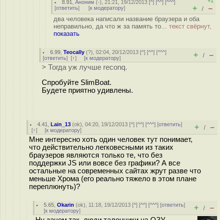
+1
8.91
,
Аноним
(
-
), 21:21, 19/12/2013 [
^
] [
^^
] [
^^^
]
+
–
[
ответить
]
[
к модератору
]
/
два человека написали название браузера и оба
неправильно, да что ж за память то...
текст свёрнут,
показать
6.99
,
Teocally
(
?
), 02:04, 20/12/2013 [
^
] [
^^
] [
^^^
]
+
–
/
[
ответить
]
[
↑
] [
к модератору
]
> Тогда уж лучше reconq.
Спробуйте SlimBoat.
Будете приятно удивлены.
4.41
,
Lain_13
(
ok
), 04:20, 19/12/2013 [
^
] [
^^
] [
^^^
] [
ответить
]
+
–
/
[
↑
] [
к модератору
]
Мне интересно хоть один человек тут понимает,
что действительно легковесными из таких
браузеров являются только те, что без
поддержки JS или вовсе без графики? А все
остальные на современных сайтах жрут разве что
меньше Хрома (его реально тяжело в этом плане
переплюнуть)?
5.65
,
Okarin
(
ok
), 11:18, 19/12/2013 [
^
] [
^^
] [
^^^
] [
ответить
]
+
–
/
[
к модератору
]