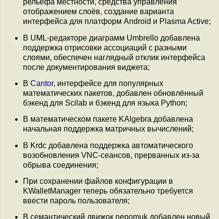
рельефа местности, средства управления
отображением слоёв, создание варианта
интерфейса для платформ Android и Plasma Active;
В UML-редакторе диаграмм Umbrello добавлена
поддержка отрисовки ассоциаций с разными
слоями, обеспечен наглядный отклик интерфейса
после документирования виджета;
В
Cantor
, интерфейсе для популярных
математических пакетов, добавлен обновлённый
бэкенд для Scilab и бэкенд для языка Python;
В математическом пакете KAlgebra добавлена
начальная поддержка матричных вычислений;
В Krdc добавлена поддержка автоматического
возобновления VNC-сеансов, прерванных из-за
обрыва соединения;
При сохранении файлов конфигурации в
KWalletManager теперь обязательно требуется
ввести пароль пользователя;
В семантический движок nepomuk добавлен новый