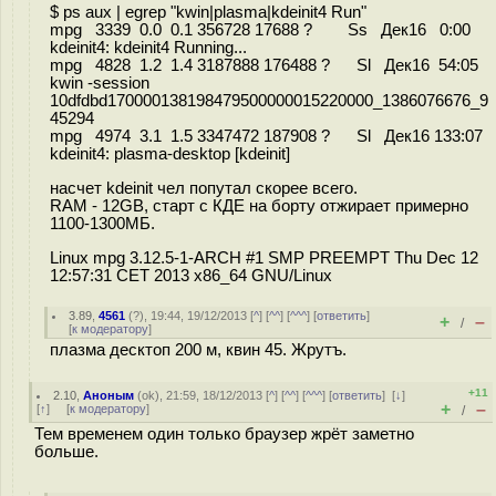
$ ps aux | egrep "kwin|plasma|kdeinit4 Run"
mpg 3339 0.0 0.1 356728 17688 ? Ss Дек16 0:00
kdeinit4: kdeinit4 Running...
mpg 4828 1.2 1.4 3187888 176488 ? Sl Дек16 54:05
kwin -session
10dfdbd170000138198479500000015220000_1386076676_9
45294
mpg 4974 3.1 1.5 3347472 187908 ? Sl Дек16 133:07
kdeinit4: plasma-desktop [kdeinit]
насчет kdeinit чел попутал скорее всего.
RAM - 12GB, старт с КДЕ на борту отжирает примерно
1100-1300МБ.
Linux mpg 3.12.5-1-ARCH #1 SMP PREEMPT Thu Dec 12
12:57:31 CET 2013 x86_64 GNU/Linux
3.89
,
4561
(
?
), 19:44, 19/12/2013 [
^
] [
^^
] [
^^^
] [
ответить
]
+
–
/
[
к модератору
]
плазма десктоп 200 м, квин 45. Жрутъ.
+11
2.10
,
Аноным
(
ok
), 21:59, 18/12/2013 [
^
] [
^^
] [
^^^
] [
ответить
]
[
↓
]
+
–
[
↑
] [
к модератору
]
/
Тем временем один только браузер жрёт заметно
больше.