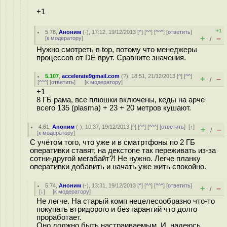
+1
+1
5.78
,
Аноним
(
-
), 17:12, 19/12/2013 [
^
] [
^^
] [
^^^
] [
ответить
]
+
–
[
к модератору
]
/
Нужно смотреть в top, потому что менеджеры
процессов от DE врут. Сравните значения.
5.107
,
accelerate9gmail.com
(
?
), 18:51, 21/12/2013 [
^
] [
^^
]
+
–
/
[
^^^
] [
ответить
]
[
к модератору
]
+1
8 ГБ рама, все плюшки включены, кеды на арче
всего 135 (plasma) + 23 + 20 метров кушают.
4.61
,
Аноним
(
-
), 10:37, 19/12/2013 [
^
] [
^^
] [
^^^
] [
ответить
]
[
↑
]
+
–
/
[
к модератору
]
С учётом того, что уже и в сматртфоны по 2 ГБ
оперативки ставят, на декстопе так переживать из-за
сотни-другой мегабайт?! Не нужно. Легче планку
оперативки добавить и начать уже жить спокойно.
5.74
,
Аноним
(
-
), 13:31, 19/12/2013 [
^
] [
^^
] [
^^^
] [
ответить
]
+
–
/
[
↓
] [
к модератору
]
Не легче. На старый комп нецелесообразно что-то
покупать втридорого и без гарантий что долго
проработает.
Оно должно быть настраиваемым. И, надеюсь,