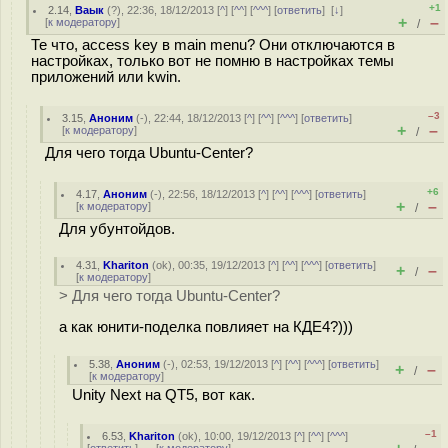
+1
2.14
,
Ваык
(
?
), 22:36, 18/12/2013 [
^
] [
^^
] [
^^^
] [
ответить
]
[
↓
]
+
–
[
к модератору
]
/
Те что, access key в main menu? Они отключаются в
настройках, только вот не помню в настройках темы
приложений или kwin.
–3
3.15
,
Аноним
(
-
), 22:44, 18/12/2013 [
^
] [
^^
] [
^^^
] [
ответить
]
+
–
[
к модератору
]
/
Для чего тогда Ubuntu-Center?
+6
4.17
,
Аноним
(
-
), 22:56, 18/12/2013 [
^
] [
^^
] [
^^^
] [
ответить
]
+
–
[
к модератору
]
/
Для убунтойдов.
4.31
,
Khariton
(
ok
), 00:35, 19/12/2013 [
^
] [
^^
] [
^^^
] [
ответить
]
+
–
/
[
к модератору
]
> Для чего тогда Ubuntu-Center?
а как юнити-поделка повлияет на КДЕ4?)))
5.38
,
Аноним
(
-
), 02:53, 19/12/2013 [
^
] [
^^
] [
^^^
] [
ответить
]
+
–
/
[
к модератору
]
Unity Next на QT5, вот как.
–1
6.53
,
Khariton
(
ok
), 10:00, 19/12/2013 [
^
] [
^^
] [
^^^
]