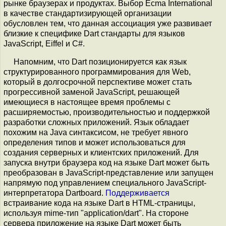
рынке браузерах и продуктах. Выбор Ecma International
в качестве стандартизирующей организации
обусловлен тем, что данная ассоциация уже развивает
близкие к специфике Dart стандарты для языков
JavaScript, Eiffel и C#.
Напомним, что Dart позиционируется как язык
структурированного программирования для Web,
который в долгосрочной перспективе может стать
прогрессивной заменой JavaScript, решающей
имеющиеся в настоящее время проблемы с
расширяемостью, производительностью и поддержкой
разработки сложных приложений. Язык обладает
похожим на Java синтаксисом, не требует явного
определения типов и может использоваться для
создания серверных и клиентских приложений. Для
запуска внутри браузера код на языке Dart может быть
преобразован в JavaScript-представление или запущен
напрямую под управлением специального JavaScript-
интерпретатора Dartboard.
Поддерживается
встраивание кода на языке Dart в HTML-страницы,
используя mime-тип "application/dart". На стороне
сервера приложение на языке Dart может быть