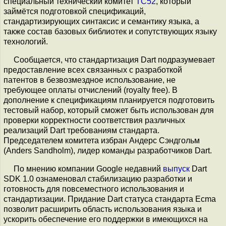
специальный технический комитет
TC52
, который
займётся подготовкой спецификаций,
стандартизирующих синтаксис и семантику языка, а
также состав базовых библиотек и сопутствующих языку
технологий.
Сообщается, что стандартизация Dart подразумевает
предоставление всех связанных с разработкой
патентов в безвозмездное использование, не
требующее оплаты отчислений (royalty free). В
дополнение к спецификациям планируется подготовить
тестовый набор, который сможет быть использован для
проверки корректности соответствия различных
реализаций Dart требованиям стандарта.
Председателем комитета избран Андерс Сэндгольм
(Anders Sandholm), лидер команды разработчиков Dart.
По мнению компании Google недавний
выпуск
Dart
SDK 1.0 ознаменовал стабилизацию разработки и
готовность для повсеместного использования и
стандартизации. Придание Dart статуса стандарта Ecma
позволит расширить область использования языка и
ускорить обеспечение его поддержки в имеющихся на