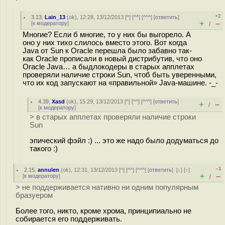
+2
3.13
,
Lain_13
(
ok
), 12:28, 13/12/2013 [
^
] [
^^
] [
^^^
] [
ответить
]
+
–
[
к модератору
]
/
Многие? Если б многие, то у них бы выгорело. А
оно у них тихо слилось вместо этого. Вот когда
Java от Sun к Oracle перешла было забавно так-
как Oracle прописали в новый дистрибутив, что оно
Oracle Java… а быдлокодеры в старых апплетах
проверяли наличие строки Sun, чтоб быть уверенными,
что их код запускают на «правильной» Java-машине. -_-
4.39
,
Xasd
(
ok
), 15:29, 13/12/2013 [
^
] [
^^
] [
^^^
] [
ответить
]
+
–
/
[
к модератору
]
> в старых апплетах проверяли наличие строки
Sun
эпический фэйл :) ... это же надо было додуматься до
такого :)
–1
2.15
,
annulen
(
ok
), 12:31, 13/12/2013 [
^
] [
^^
] [
^^^
] [
ответить
]
[
↓
] [
↑
]
+
–
[
к модератору
]
/
> не поддерживается нативно ни одним популярным
бразуером
Более того, никто, кроме хрома, принципиально не
собирается его поддерживать.