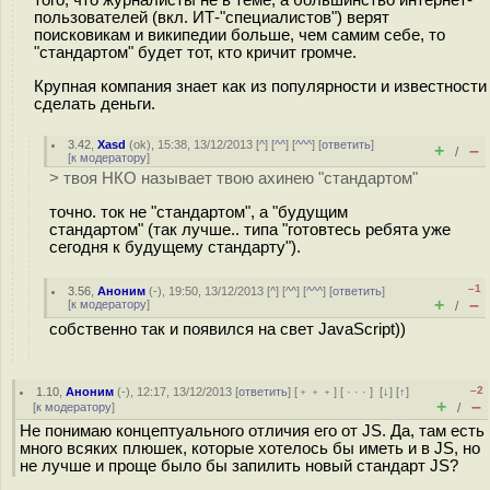
того, что журналисты не в теме, а большинство интернет-
пользователей (вкл. ИТ-"специалистов") верят
поисковикам и википедии больше, чем самим себе, то
"стандартом" будет тот, кто кричит громче.
Крупная компания знает как из популярности и известности
сделать деньги.
3.42
,
Xasd
(
ok
), 15:38, 13/12/2013 [
^
] [
^^
] [
^^^
] [
ответить
]
+
–
/
[
к модератору
]
> твоя НКО называет твою ахинею "стандартом"
точно. ток не "стандартом", а "будущим
стандартом" (так лучше.. типа "готовтесь ребята уже
сегодня к будущему стандарту").
–1
3.56
,
Аноним
(
-
), 19:50, 13/12/2013 [
^
] [
^^
] [
^^^
] [
ответить
]
+
–
[
к модератору
]
/
собственно так и появился на свет JavaScript))
–2
1.10
,
Аноним
(
-
), 12:17, 13/12/2013 [
ответить
] [
﹢﹢﹢
] [
· · ·
]
[
↓
] [
↑
]
+
–
[
к модератору
]
/
Не понимаю концептуального отличия его от JS. Да, там есть
много всяких плюшек, которые хотелось бы иметь и в JS, но
не лучше и проще было бы запилить новый стандарт JS?