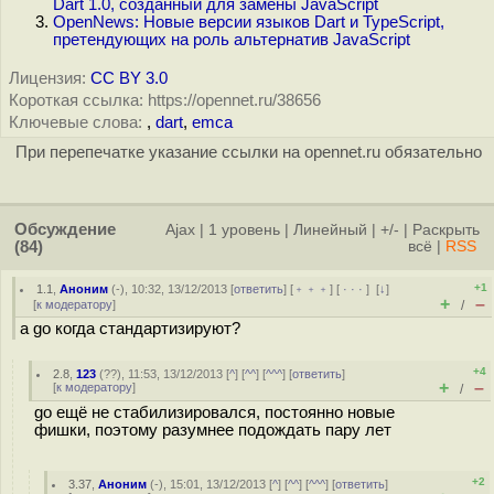
Dart 1.0, созданный для замены JavaScript
OpenNews: Новые версии языков Dart и TypeScript,
претендующих на роль альтернатив JavaScript
Лицензия:
CC BY 3.0
Короткая ссылка: https://opennet.ru/38656
Ключевые слова:
,
dart
,
emca
При перепечатке указание ссылки на opennet.ru обязательно
Обсуждение
Ajax
|
1 уровень
|
Линейный
|
+/-
|
Раскрыть
(84)
всё
|
RSS
+1
1.1
,
Аноним
(
-
), 10:32, 13/12/2013 [
ответить
] [
﹢﹢﹢
] [
· · ·
]
[
↓
]
+
–
[
к модератору
]
/
а go когда стандартизируют?
+4
2.8
,
123
(
??
), 11:53, 13/12/2013 [
^
] [
^^
] [
^^^
] [
ответить
]
+
–
[
к модератору
]
/
go ещё не стабилизировался, постоянно новые
фишки, поэтому разумнее подождать пару лет
+2
3.37
,
Аноним
(
-
), 15:01, 13/12/2013 [
^
] [
^^
] [
^^^
] [
ответить
]