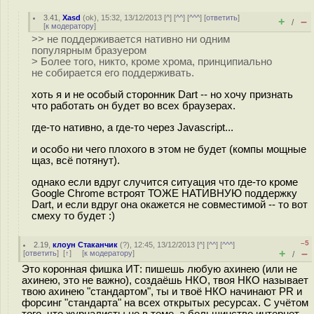
3.41
,
Xasd
(
ok
), 15:32, 13/12/2013 [
^
] [
^^
] [
^^^
] [
ответить
]
+
–
/
[
к модератору
]
>> не поддерживается нативно ни одним
популярным бразуером
> Более того, никто, кроме хрома, принципиально
не собирается его поддерживать.
хоть я и не особый сторонник Dart -- но хочу признать
что работать он будет во всех браузерах.
где-то нативно, а где-то через Javascript...
и особо ни чего плохого в этом не будет (компы мощные
щаз, всё потянут).
однако если вдруг случится ситуация что где-то кроме
Google Chrome встроят ТОЖЕ НАТИВНУЮ поддержку
Dart, и если вдруг она окажется не совместимой -- то вот
смеху то будет :)
–5
2.19
,
клоун Стаканчик
(
?
), 12:45, 13/12/2013 [
^
] [
^^
] [
^^^
]
+
–
[
ответить
]
[
↑
] [
к модератору
]
/
Это коронная фишка ИТ: пишешь любую ахинею (или не
ахинею, это не важно), создаёшь НКО, твоя НКО называет
твою ахинею "стандартом", ты и твоё НКО начинают PR и
форсинг "стандарта" на всех открытых ресурсах. С учётом