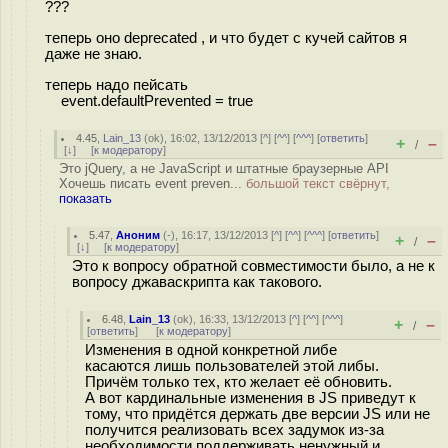
???
теперь оно deprecated , и что будет с кучей сайтов я
даже не знаю.
теперь надо пейсать
event.defaultPrevented = true
4.45
,
Lain_13
(
ok
), 16:02, 13/12/2013 [
^
] [
^^
] [
^^^
] [
ответить
]
+
–
/
[
↓
] [
к модератору
]
Это jQuery, а не JavaScript и штатные браузерные API
Хочешь писать event preven...
большой текст свёрнут,
показать
5.47
,
Аноним
(
-
), 16:17, 13/12/2013 [
^
] [
^^
] [
^^^
] [
ответить
]
+
–
/
[
↓
] [
к модератору
]
Это к вопросу обратной совместимости было, а не к
вопросу джаваскрипта как такового.
6.48
,
Lain_13
(
ok
), 16:33, 13/12/2013 [
^
] [
^^
] [
^^^
]
+
–
/
[
ответить
]
[
к модератору
]
Изменения в одной конкретной либе
касаются лишь пользователей этой либы.
Причём только тех, кто желает её обновить.
А вот кардинальные изменения в JS приведут к
тому, что придётся держать две версии JS или не
получится реализовать всех задумок из-за
необходимости поддерживать ненужный и