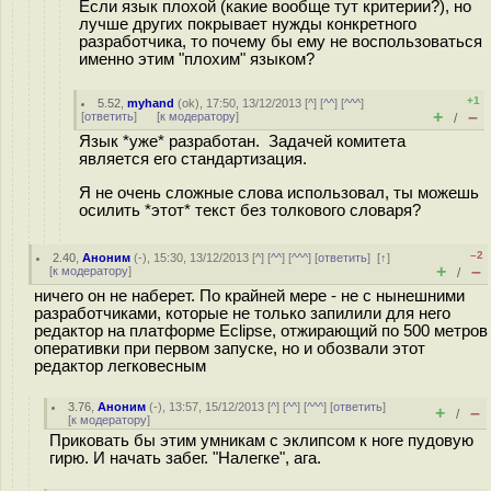
Если язык плохой (какие вообще тут критерии?), но
лучше других покрывает нужды конкретного
разработчика, то почему бы ему не воспользоваться
именно этим "плохим" языком?
+1
5.52
,
myhand
(
ok
), 17:50, 13/12/2013 [
^
] [
^^
] [
^^^
]
+
–
[
ответить
]
[
к модератору
]
/
Язык *уже* разработан. Задачей комитета
является его стандартизация.
Я не очень сложные слова использовал, ты можешь
осилить *этот* текст без толкового словаря?
–2
2.40
,
Аноним
(
-
), 15:30, 13/12/2013 [
^
] [
^^
] [
^^^
] [
ответить
]
[
↑
]
+
–
[
к модератору
]
/
ничего он не наберет. По крайней мере - не с нынешними
разработчиками, которые не только запилили для него
редактор на платформе Eclipse, отжирающий по 500 метров
оперативки при первом запуске, но и обозвали этот
редактор легковесным
3.76
,
Аноним
(
-
), 13:57, 15/12/2013 [
^
] [
^^
] [
^^^
] [
ответить
]
+
–
/
[
к модератору
]
Приковать бы этим умникам с эклипсом к ноге пудовую
гирю. И начать забег. "Налегке", ага.