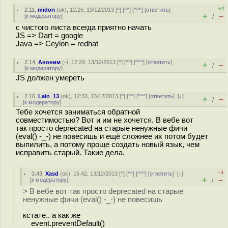
+2
2.11
,
midori
(
ok
), 12:25, 13/12/2013 [
^
] [
^^
] [
^^^
] [
ответить
]
+
–
[
к модератору
]
/
с чистого листа всегда приятно начать
JS => Dart = google
Java => Ceylon = redhat
2.14
,
Аноним
(
-
), 12:29, 13/12/2013 [
^
] [
^^
] [
^^^
] [
ответить
]
+
–
/
[
к модератору
]
JS должен умереть
2.16
,
Lain_13
(
ok
), 12:33, 13/12/2013 [
^
] [
^^
] [
^^^
] [
ответить
]
[
↓
]
+
–
/
[
к модератору
]
Тебе хочется заниматься обратной
совместимостью? Вот и им не хочется. В вебе вот
так просто deprecated на старые ненужные фичи
(eval() -_-) не повесишь и ещё сложнее их потом будет
выпилить, а потому проще создать новый язык, чем
исправить старый. Такие дела.
–1
3.43
,
Xasd
(
ok
), 15:42, 13/12/2013 [
^
] [
^^
] [
^^^
] [
ответить
]
[
↓
]
+
–
[
к модератору
]
/
> В вебе вот так просто deprecated на старые
ненужные фичи (eval() -_-) не повесишь
кстате.. а как же
event.preventDefault()