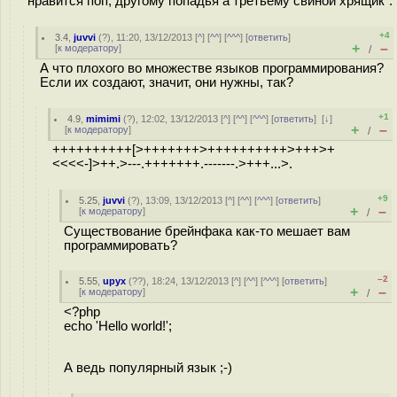
нравится поп, другому попадья а третьему свиной хрящик".
+4
3.4
,
juvvi
(
?
), 11:20, 13/12/2013 [
^
] [
^^
] [
^^^
] [
ответить
]
+
–
[
к модератору
]
/
А что плохого во множестве языков программирования?
Если их создают, значит, они нужны, так?
+1
4.9
,
mimimi
(
?
), 12:02, 13/12/2013 [
^
] [
^^
] [
^^^
] [
ответить
]
[
↓
]
+
–
[
к модератору
]
/
++++++++++[>+++++++>++++++++++>+++>+
<<<<-]>++.>---.+++++++.-------.>+++...>.
+9
5.25
,
juvvi
(
?
), 13:09, 13/12/2013 [
^
] [
^^
] [
^^^
] [
ответить
]
+
–
[
к модератору
]
/
Существование брейнфака как-то мешает вам
программировать?
–2
5.55
,
upyx
(
??
), 18:24, 13/12/2013 [
^
] [
^^
] [
^^^
] [
ответить
]
+
–
[
к модератору
]
/
<?php
echo 'Hello world!';
А ведь популярный язык ;-)