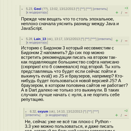
+3
5.23
,
Geol
(
??
), 13:02, 13/12/2013 [
^
] [
^^
] [
^^^
] [
ответить
]
+
–
[
к модератору
]
/
Прежде чем вещать что то столь эпохальное,
неплохо сначала уяснить разницу между Java и
JavaScript.
5.28
,
Lain_13
(
ok
), 13:17, 13/12/2013 [
^
] [
^^
] [
^^^
] [
ответить
]
+
–
/
[
к модератору
]
Историю с Бидоном 3 который несовместим с
Бидоном 2 напомнить? До сих пор можно
встретить рекомендации писать на втором так-
как подавляющее большинство софта написано
(сюрприз! кто б сомневался) под второй. Ты хоть
представляешь что будет если сейчас пойти и
выкинуть eval() из JS и браузеров, например? Кто-
нибудь будет пользоваться новой версией JS? А
браузером, в котором половина сайтов не работает?
А в Dart далеко не только это выкинули. В таких
случаях лучше начать с нуля, а не портить себе
репутацию.
+2
6.32
,
oxyum
(
ok
), 14:10, 13/12/2013 [
^
] [
^^
] [
^^^
]
+
–
[
ответить
]
[
к модератору
]
/
Не, сейчас уже не всё так плохо с Python -
3.3 уже можно пользоваться, и даже писать