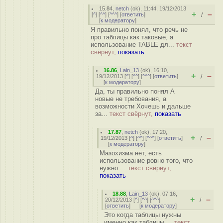
15.84
,
netch
(
ok
), 11:44, 19/12/2013
+
–
[
^
] [
^^
] [
^^^
] [
ответить
]
/
[
к модератору
]
Я правильно понял, что речь не
про таблицы как таковые, а
использование TABLE дл...
текст
свёрнут,
показать
16.86
,
Lain_13
(
ok
), 16:10,
+
–
19/12/2013 [
^
] [
^^
] [
^^^
] [
ответить
]
/
[
к модератору
]
Да, ты правильно понял А
новые не требования, а
возможности Хочешь и дальше
за...
текст свёрнут,
показать
17.87
,
netch
(
ok
), 17:20,
+
–
19/12/2013 [
^
] [
^^
] [
^^^
] [
ответить
]
/
[
к модератору
]
Мазохизма нет, есть
использование ровно того, что
нужно ...
текст свёрнут,
показать
18.88
,
Lain_13
(
ok
), 07:16,
+
–
20/12/2013 [
^
] [
^^
] [
^^^
]
/
[
ответить
]
[
к модератору
]
Это когда таблицы нужны
именно как таблицы ...
текст