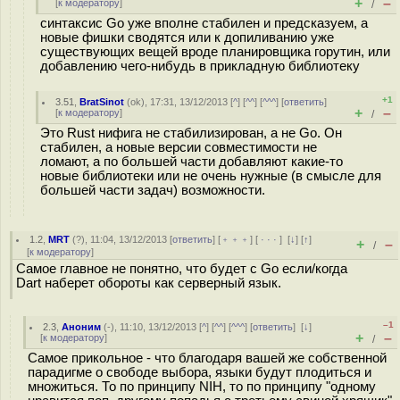
+
–
[
к модератору
]
/
синтаксис Go уже вполне стабилен и предсказуем, а
новые фишки сводятся или к допиливанию уже
существующих вещей вроде планировщика горутин, или
добавлению чего-нибудь в прикладную библиотеку
+1
3.51
,
BratSinot
(
ok
), 17:31, 13/12/2013 [
^
] [
^^
] [
^^^
] [
ответить
]
+
–
[
к модератору
]
/
Это Rust нифига не стабилизирован, а не Go. Он
стабилен, а новые версии совместимости не
ломают, а по большей части добавляют какие-то
новые библиотеки или не очень нужные (в смысле для
большей части задач) возможности.
1.2
,
MRT
(
?
), 11:04, 13/12/2013 [
ответить
] [
﹢﹢﹢
] [
· · ·
]
[
↓
] [
↑
]
+
–
/
[
к модератору
]
Самое главное не понятно, что будет с Go если/когда
Dart наберет обороты как серверный язык.
–1
2.3
,
Аноним
(
-
), 11:10, 13/12/2013 [
^
] [
^^
] [
^^^
] [
ответить
]
[
↓
]
+
–
[
к модератору
]
/
Самое прикольное - что благодаря вашей же собственной
парадигме о свободе выбора, языки будут плодиться и
множиться. То по принципу NIH, то по принципу "одному