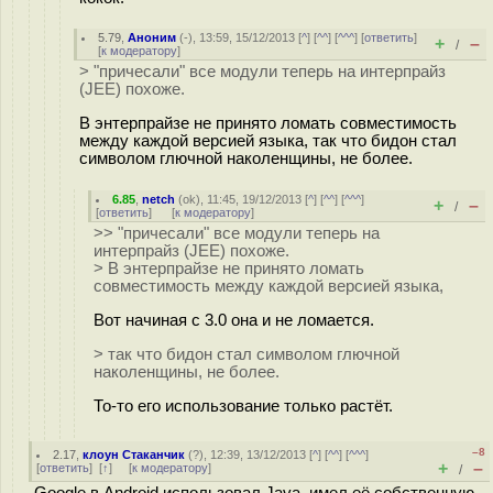
5.79
,
Аноним
(
-
), 13:59, 15/12/2013 [
^
] [
^^
] [
^^^
] [
ответить
]
+
–
/
[
к модератору
]
> "причесали" все модули теперь на интерпрайз
(JEE) похоже.
В энтерпрайзе не принято ломать совместимость
между каждой версией языка, так что бидон стал
символом глючной наколенщины, не более.
6.85
,
netch
(
ok
), 11:45, 19/12/2013 [
^
] [
^^
] [
^^^
]
+
–
/
[
ответить
]
[
к модератору
]
>> "причесали" все модули теперь на
интерпрайз (JEE) похоже.
> В энтерпрайзе не принято ломать
совместимость между каждой версией языка,
Вот начиная с 3.0 она и не ломается.
> так что бидон стал символом глючной
наколенщины, не более.
То-то его использование только растёт.
–8
2.17
,
клоун Стаканчик
(
?
), 12:39, 13/12/2013 [
^
] [
^^
] [
^^^
]
+
–
[
ответить
]
[
↑
] [
к модератору
]
/