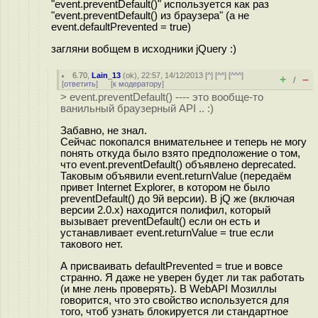
"event.preventDefault()" используется как раз
"event.preventDefault() из браузера" (а не
event.defaultPrevented = true)
загляни вобщем в исходники jQuery :)
6.70
,
Lain_13
(
ok
), 22:57, 14/12/2013 [
^
] [
^^
] [
^^^
]
+
–
/
[
ответить
]
[
к модератору
]
> event.preventDefault() ---- это вообще-то
ванильный браузерный API .. :)
Забавно, не знал.
Сейчас покопался внимательнее и теперь не могу
понять откуда было взято предположение о том,
что event.preventDefault() объявлено deprecated.
Таковым объявили event.returnValue (передаём
привет Internet Explorer, в котором не было
preventDefault() до 9й версии). В jQ же (включая
версии 2.0.х) находится полифил, который
вызывает preventDefault() если он есть и
устанавливает event.returnValue = true если
такового нет.
А присваивать defaultPrevented = true и вовсе
странно. Я даже не уверен будет ли так работать
(и мне лень проверять). В WebAPI Мозиллы
говорится, что это свойство используется для
того, чтоб узнать блокируется ли стандартное