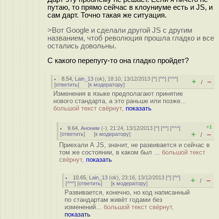
путаю, то прямо сейчас в клоуниуме есть и JS, и
сам дарт. Точно такая же ситуация.
>Вот Google и сделали другой JS с другим
названием, чтоб революция прошла гладко и все
остались довольны.
С какого перепугу-то она гладко пройдет?
8.54
,
Lain_13
(
ok
), 18:10, 13/12/2013 [
^
] [
^^
] [
^^^
]
+
–
/
[
ответить
]
[
к модератору
]
Изменения в языке предполагают принятие
нового стандарта, а это раньше или позже...
большой текст свёрнут,
показать
+1
9.64
,
Аноним
(
-
), 21:24, 13/12/2013 [
^
] [
^^
] [
^^^
]
+
–
[
ответить
]
[
к модератору
]
/
Приехали А JS, значит, не развивается и сейчас в
том же состоянии, в каком был ...
большой текст
свёрнут,
показать
10.65
,
Lain_13
(
ok
), 23:16, 13/12/2013 [
^
] [
^^
]
+
–
/
[
^^^
] [
ответить
]
[
к модератору
]
Развивается, конечно, но код написанный
по стандартам живёт годами без
изменений...
большой текст свёрнут,
показать