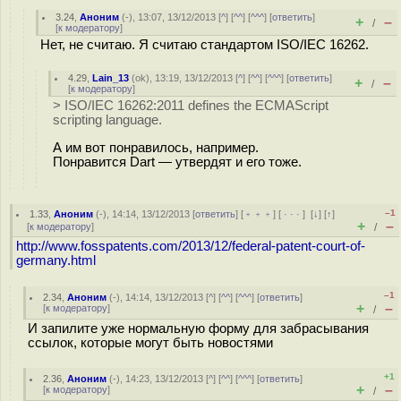
3.24
,
Аноним
(
-
), 13:07, 13/12/2013 [
^
] [
^^
] [
^^^
] [
ответить
]
+
–
/
[
к модератору
]
Нет, не считаю. Я считаю стандартом ISO/IEC 16262.
4.29
,
Lain_13
(
ok
), 13:19, 13/12/2013 [
^
] [
^^
] [
^^^
] [
ответить
]
+
–
/
[
к модератору
]
> ISO/IEC 16262:2011 defines the ECMAScript
scripting language.
А им вот понравилось, например.
Понравится Dart — утвердят и его тоже.
–1
1.33
,
Аноним
(
-
), 14:14, 13/12/2013 [
ответить
] [
﹢﹢﹢
] [
· · ·
]
[
↓
] [
↑
]
+
–
[
к модератору
]
/
http://www.fosspatents.com/2013/12/federal-patent-court-of-
germany.html
–1
2.34
,
Аноним
(
-
), 14:14, 13/12/2013 [
^
] [
^^
] [
^^^
] [
ответить
]
+
–
[
к модератору
]
/
И запилите уже нормальную форму для забрасывания
ссылок, которые могут быть новостями
+1
2.36
,
Аноним
(
-
), 14:23, 13/12/2013 [
^
] [
^^
] [
^^^
] [
ответить
]
+
–
[
к модератору
]
/