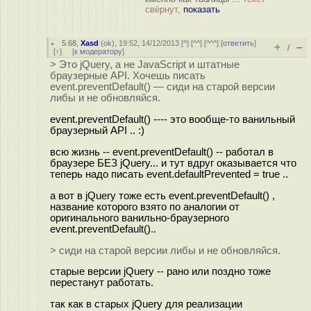
свёрнут,
показать
5.68
,
Xasd
(
ok
), 19:52, 14/12/2013 [
^
] [
^^
] [
^^^
] [
ответить
]
+
–
/
[
↑
] [
к модератору
]
> Это jQuery, а не JavaScript и штатные
браузерные API. Хочешь писать
event.preventDefault() — сиди на старой версии
либы и не обновляйся.
event.preventDefault() ---- это вообще-то ванильный
браузерный API .. :)
всю жизнь -- event.preventDefault() -- работал в
браузере БЕЗ jQuery... и тут вдруг оказывается что
теперь надо писать event.defaultPrevented = true ..
а вот в jQuery тоже есть event.preventDefault() ,
название которого взято по аналогии от
оригинального ванильно-браузерного
event.preventDefault()..
> сиди на старой версии либы и не обновляйся.
старые версии jQuery -- рано или поздно тоже
перестанут работать.
так как в старых jQuery для реализации