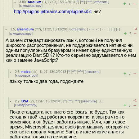
3.80
,
Аноним
(
-
), 17:03, 15/12/2013 [
^
] [
^^
] [
^^^
] [
ответить
]
+
–
/
[
к модератору
]
http://plugins.jetbrains.com/plugin/6351
не?
–2
1.5
,
arsenicum
(
??
), 11:22, 13/12/2013 [
ответить
] [
﹢﹢﹢
] [
· · ·
]
[
↓
] [
↑
]
+
–
[
к модератору
]
/
А зачем стандартизировать язык, который не получил
широкого распространения, не поддерживается нативно ни
одним популярным бразуером и имеет одну единственную
реализацию Dart SDK? Кто-то серьёзно задумывается о нём
как о замене JavaScript?
2.6
,
noize
(
ok
), 11:27, 13/12/2013 [
^
] [
^^
] [
^^^
] [
ответить
]
+
–
/
[
к модератору
]
языку только два года, подождите
–1
2.7
,
BSA
(
?
), 11:47, 13/12/2013 [
^
] [
^^
] [
^^^
] [
ответить
]
[
↓
]
+
–
[
к модератору
]
/
Пока стандарта нет, никто его юзать не будет. Так как
сегодня твой код работает корректно, а завтра что-то
поменяют, и он будет работать иначе. Или, как в свое
время, Miscrosoft делала свою java-машину, которая не
соответствовала машине Sun, в итоге многие аплеты
работали только на ее машине.