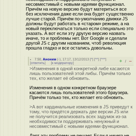
несовместимый с новыми идеями функционал.
Причём на новую версию будут материться все
без исключения даже если она будет существенно
лучше старой. Причём по-умолчанию движки JS
должны будут работать в «старом» режиме, а на
новый переключаться только если специально это
указать. А вот если эту другую версию назвать
иначе, то и проблемы нет. Вот Google и сделали
другой JS с другим названием, чтоб революция
прошла гладко и все остались довольны.
7.50
,
Аноним
(
-
), 17:17, 13/12/2013 [
^
] [
^^
] [
^^^
]
+
–
/
[
ответить
]
[
к модератору
]
>Изменения в одной конкретной либе касаются
лишь пользователей этой либы. Причём только
тех, кто желает её обновить.
Изменения в одном конкретном браузере
касаются лишь пользователей этого браузера.
Причём только тех, кто желает его обновить.
>А вот кардинальные изменения в JS приведут к
тому, что придётся держать две версии JS или
не получится реализовать всех задумок из-за
необходимости поддерживать ненужный и
несовместимый с новыми идеями функционал.
Дарт эту проблему не решает. Если я ничего не