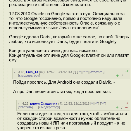
Google в Android использовал Java, имел её собственную
реализацию и собственный компилятор.
12.08.2010 Oracle на Google за это в суд. Официально за
то, что Google "осознанно, прямо и постоянно нарушала
интеллектуальную собственность Oracle, связанную с
используемыми в языке Java технологиями".
Google сделал Darts, который то же самое, но свой. Теперь
любой, кто использует Darts, будет платить Google'у.
Концептуальное отличие для вас: никакого.
Концептуальное отличие для Google: платит он или платят
ему.
+2
3.18
,
Lain_13
(
ok
), 12:42, 13/12/2013 [
^
] [
^^
] [
^^^
] [
ответить
]
+
–
[
к модератору
]
/
Пойди проспись. Для Android они создали Dalvik. -
_-
А про Dart перечитай статью, когда проспишься.
–3
4.22
,
клоун Стаканчик
(
?
), 12:53, 13/12/2013 [
^
] [
^^
] [
^^^
]
+
–
[
ответить
]
[
к модератору
]
/
Если твоя идея в том, что для того, чтобы избавиться
от каждой старой возможности нужно обязательно
создавать новый ЯП или программный продукт - я не
уверен кто из нас трезв.