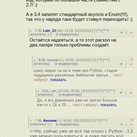
код, который по большей части совместим с
2.7! :)
А в 3.4 запилят стандартный asyncio и Enum(!!!),
так что у народа таки будет стимул переходить! :)
7.35
,
Lain_13
(
ok
), 14:19, 13/12/2013 [
^
] [
^^
] [
^^^
]
+
–
/
[
ответить
]
[
↓
] [
к модератору
]
Остаётся надеяться, а то этот раскол на
два лагеря только проблемы создаёт.
–1
8.58
,
Аноним
(
-
), 19:59, 13/12/2013 [
^
] [
^^
] [
^^^
]
+
–
[
ответить
]
[
к модератору
]
/
сразу видно ты не в теме про Python, стадия
поддержки различных библиотек третье...
текст
свёрнут,
показать
9.61
,
Lain_13
(
ok
), 20:25, 13/12/2013 [
^
] [
^^
] [
^^^
]
+
–
/
[
ответить
]
[
к модератору
]
Да, я его давненько уже не трогал Больше
как-то с Qt и JS ...
текст свёрнут,
показать
–1
7.49
,
Аноним
(
-
), 16:54, 13/12/2013 [
^
] [
^^
] [
^^^
]
+
–
[
ответить
]
[
↑
] [
к модератору
]
/
>>Не, сейчас уже не всё так плохо с Python - 3.3
уже можно пользоваться, и даже писать код,