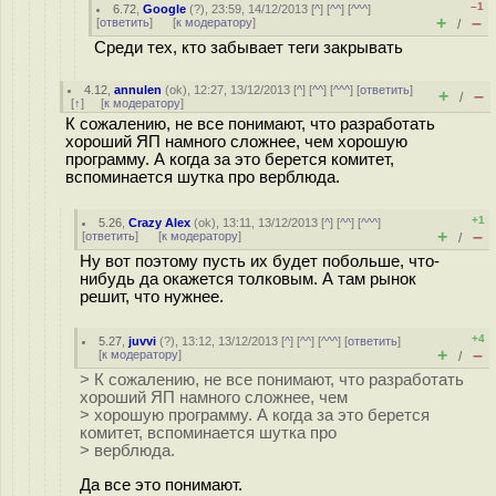
–1
6.72
,
Google
(
?
), 23:59, 14/12/2013 [
^
] [
^^
] [
^^^
]
+
–
[
ответить
]
[
к модератору
]
/
Среди тех, кто забывает теги закрывать
4.12
,
annulen
(
ok
), 12:27, 13/12/2013 [
^
] [
^^
] [
^^^
] [
ответить
]
+
–
/
[
↑
] [
к модератору
]
К сожалению, не все понимают, что разработать
хороший ЯП намного сложнее, чем хорошую
программу. А когда за это берется комитет,
вспоминается шутка про верблюда.
+1
5.26
,
Crazy Alex
(
ok
), 13:11, 13/12/2013 [
^
] [
^^
] [
^^^
]
+
–
[
ответить
]
[
к модератору
]
/
Ну вот поэтому пусть их будет побольше, что-
нибудь да окажется толковым. А там рынок
решит, что нужнее.
+4
5.27
,
juvvi
(
?
), 13:12, 13/12/2013 [
^
] [
^^
] [
^^^
] [
ответить
]
+
–
[
к модератору
]
/
> К сожалению, не все понимают, что разработать
хороший ЯП намного сложнее, чем
> хорошую программу. А когда за это берется
комитет, вспоминается шутка про
> верблюда.
Да все это понимают.