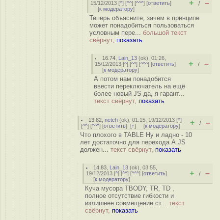
+
–
15/12/2013 [
^
] [
^^
] [
^^^
] [
ответить
]
/
[
к модератору
]
Теперь объясните, зачем в принципе
может понадобиться пользоваться
условным пере...
большой текст
свёрнут,
показать
16.74
,
Lain_13
(
ok
), 01:26,
+
–
15/12/2013 [
^
] [
^^
] [
^^^
] [
ответить
]
/
[
к модератору
]
А потом нам понадобится
ввести переключатель на ещё
более новый JS да, я гарант...
текст свёрнут,
показать
13.82
,
netch
(
ok
), 01:15, 19/12/2013 [
^
]
+
–
/
[
^^
] [
^^^
] [
ответить
]
[
↑
] [
к модератору
]
Что плохого в TABLE Ну и ладно - 10
лет достаточно для перехода А JS
должен...
текст свёрнут,
показать
14.83
,
Lain_13
(
ok
), 03:55,
+
–
19/12/2013 [
^
] [
^^
] [
^^^
] [
ответить
]
/
[
к модератору
]
Куча мусора TBODY, TR, TD ,
полное отсутствие гибкости и
излишнее совмещение ст...
текст
свёрнут,
показать