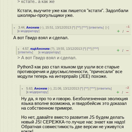
> кстате.. а как же
Кстати, выучите уже как пишется "кстати". Задолбали
школяры-прогульщики уже.
–1
3.44
,
Аноним
(
-
), 15:51, 13/12/2013 [
^
] [
^^
] [
^^^
] [
ответить
]
[
↑
]
+
–
[
к модератору
]
/
А вот Гвидо взял и сделал.
4.57
,
ещёАноним
(
?
), 19:55, 13/12/2013 [
^
] [
^^
] [
^^^
]
+
–
/
[
ответить
]
[
к модератору
]
> А вот Гвидо взял и сделал.
Python3 как раз стал языком где ушли все старые
противоречия и двусмысленности, "причесали" все
модули теперь на интерпрайз (JEE) похоже.
–2
5.63
,
Аноним
(
-
), 21:06, 13/12/2013 [
^
] [
^^
] [
^^^
] [
ответить
]
+
–
[
к модератору
]
/
Ну да, я про то и говорю. Безболезненная эволюция
языка вполне возможна, и гвидобейсик это доказал
на собственном примере.
Но нет, давайте вместо развития JS будем делать
новый JS! СЕРЕЖКА-то лучше нас знает как надо!
Обратная совместимость две версии не уживутся
кокок!