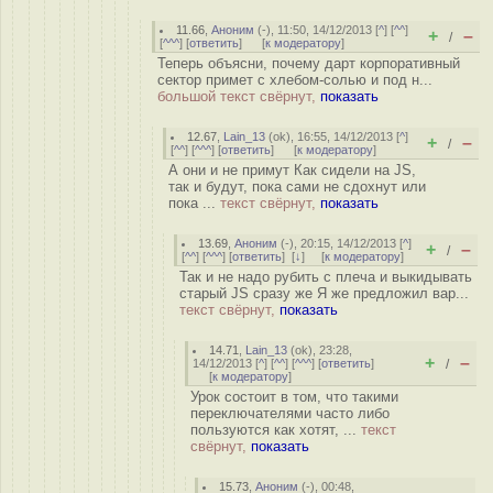
11.66
,
Аноним
(
-
), 11:50, 14/12/2013 [
^
] [
^^
]
+
–
/
[
^^^
] [
ответить
]
[
к модератору
]
Теперь объясни, почему дарт корпоративный
сектор примет с хлебом-солью и под н...
большой текст свёрнут,
показать
12.67
,
Lain_13
(
ok
), 16:55, 14/12/2013 [
^
]
+
–
/
[
^^
] [
^^^
] [
ответить
]
[
к модератору
]
А они и не примут Как сидели на JS,
так и будут, пока сами не сдохнут или
пока ...
текст свёрнут,
показать
13.69
,
Аноним
(
-
), 20:15, 14/12/2013 [
^
]
+
–
/
[
^^
] [
^^^
] [
ответить
]
[
↓
] [
к модератору
]
Так и не надо рубить с плеча и выкидывать
старый JS сразу же Я же предложил вар...
текст свёрнут,
показать
14.71
,
Lain_13
(
ok
), 23:28,
+
–
14/12/2013 [
^
] [
^^
] [
^^^
] [
ответить
]
/
[
к модератору
]
Урок состоит в том, что такими
переключателями часто либо
пользуются как хотят, ...
текст
свёрнут,
показать
15.73
,
Аноним
(
-
), 00:48,