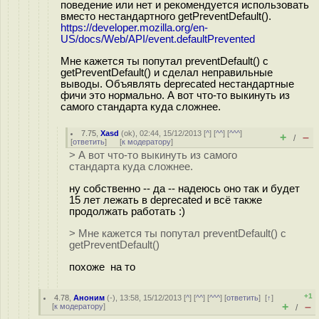
поведение или нет и рекомендуется использовать
вместо нестандартного getPreventDefault().
https://developer.mozilla.org/en-
US/docs/Web/API/event.defaultPrevented
Мне кажется ты попутал preventDefault() с
getPreventDefault() и сделал неправильные
выводы. Объявлять deprecated нестандартные
фичи это нормально. А вот что-то выкинуть из
самого стандарта куда сложнее.
7.75
,
Xasd
(
ok
), 02:44, 15/12/2013 [
^
] [
^^
] [
^^^
]
+
–
/
[
ответить
]
[
к модератору
]
> А вот что-то выкинуть из самого
стандарта куда сложнее.
ну собственно -- да -- надеюсь оно так и будет
15 лет лежать в deprecated и всё также
продолжать работать :)
> Мне кажется ты попутал preventDefault() с
getPreventDefault()
похоже на то
+1
4.78
,
Аноним
(
-
), 13:58, 15/12/2013 [
^
] [
^^
] [
^^^
] [
ответить
]
[
↑
]
+
–
[
к модератору
]
/