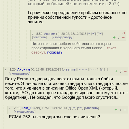
который по большей части совместим с 2.7! :)
Героическое преодоление проблем созданных по
причини собственной тупости - достойное
занятие.
–1
8.59
,
Аноним
(
-
), 20:02, 13/12/2013 [
^
] [
^^
] [
^^^
]
+
–
[
ответить
]
[
к модератору
]
/
Питон как язык вобрал себя многие паттерны
проектирования и хорошего стиля напис...
текст
свёрнут,
показать
1.20
,
Аноним
(
-
), 12:48, 13/12/2013 [
ответить
] [
﹢﹢﹢
] [
· · ·
]
[
↓
] [
↑
]
+
–
/
[
к модератору
]
Вот у Ecma-то двери для всех открыты, только бабки
несите. Я лично не считаю ее стандарты за стандарты после
того, что я увидел в описании Office Open XML (который,
кстати, ISO до сих пор не стандартизирован, потому что это -
бредятина). Не ожидал, что Google до такого опустится...
2.21
,
Lain_13
(
ok
), 12:51, 13/12/2013 [
^
] [
^^
] [
^^^
] [
ответить
]
+
–
/
[
к модератору
]
ECMA-262 ты стандартом тоже не считаешь?