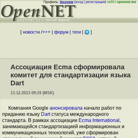
Профиль:
Аноним
(
вход
|
регистрация
)
неRU
opennet.me
[
новости
/
+++
|
форум
|
теги
|
]
Ассоциация Ecma сформировала
комитет для стандартизации языка
Dart
13.12.2013 09:19 (MSK)
Компания Google
анонсировала
начало работ по
приданию языку
Dart
статуса международного
стандарта. В рамках ассоциации
Ecma International
,
занимающейся стандартизацией информационных и
коммуникационных технологий, уже сформирован