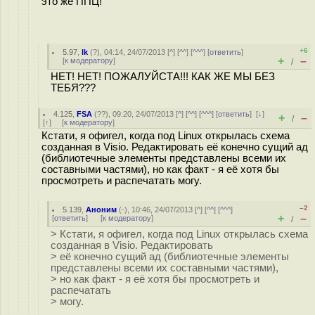
это же ППЦ!
+6
5.97
,
lk
(
?
), 04:14, 24/07/2013 [
^
] [
^^
] [
^^^
] [
ответить
]
+
–
[
к модератору
]
/
НЕТ! НЕТ! ПОЖАЛУЙСТА!!! КАК ЖЕ МЫ БЕЗ
ТЕБЯ???
4.125
,
FSA
(
??
), 09:20, 24/07/2013 [
^
] [
^^
] [
^^^
] [
ответить
]
[
↓
]
+
–
/
[
↑
] [
к модератору
]
Кстати, я офигел, когда под Linux открылась схема
созданная в Visio. Редактировать её конечно сущий ад
(библиотечные элементы представлены всеми их
составными частями), но как факт - я её хотя бы
просмотреть и распечатать могу.
–2
5.139
,
Аноним
(
-
), 10:46, 24/07/2013 [
^
] [
^^
] [
^^^
]
+
–
[
ответить
]
[
к модератору
]
/
> Кстати, я офигел, когда под Linux открылась схема
созданная в Visio. Редактировать
> её конечно сущий ад (библиотечные элементы
представлены всеми их составными частями),
> но как факт - я её хотя бы просмотреть и
распечатать
> могу.