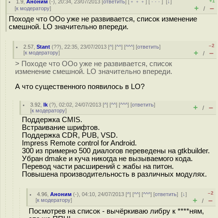
+1
1.9
,
Аноним
(
-
), 20:34, 23/07/2013 [
ответить
] [
﹢﹢﹢
] [
· · ·
]
[
↓
]
+
–
[
к модератору
]
/
Походе что OOo уже не развивается, список изменение
смешной. LO значительно впереди.
–2
2.57
,
Stant
(
??
), 22:35, 23/07/2013 [
^
] [
^^
] [
^^^
] [
ответить
]
+
–
[
к модератору
]
/
> Походе что OOo уже не развивается, список
изменение смешной. LO значительно впереди.
А что существенного появилось в LO?
3.92
,
lk
(
?
), 02:02, 24/07/2013 [
^
] [
^^
] [
^^^
] [
ответить
]
+
–
/
[
к модератору
]
Поддержка CMIS.
Встраивание шрифтов.
Поддержка CDR, PUB, VSD.
Impress Remote control for Android.
300 из примерно 500 диалогов переведены на gtkbuilder.
Убран dmake и куча никогда не вызываемого кода.
Перевод части расширений с жабы на питон.
Повышена производительность в различных модулях.
–2
4.96
,
Аноним
(
-
), 04:10, 24/07/2013 [
^
] [
^^
] [
^^^
] [
ответить
]
[
↓
]
+
–
[
к модератору
]
/
Посмотрев на список - вычёркиваю либру к ****ням,