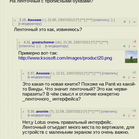
На ленточный с прописными буквами?
3.18
,
Аноним
(
-
), 21:05, 23/07/2013 [
^
] [
^^
] [
^^^
] [
ответить
]
[
↓
]
+
–
/
[
к модератору
]
Ленточный это как, извиняюсь?
–2
4.31
,
greatschemer
(
ok
), 21:35, 23/07/2013 [
^
] [
^^
] [
^^^
]
+
–
[
ответить
]
[
↓
] [
к модератору
]
/
Примерно вот-так:
http://www.ksosoft.com/images/product20.png
+2
5.37
,
Аноним
(
-
), 21:51, 23/07/2013 [
^
] [
^^
] [
^^^
] [
ответить
]
+
–
[
к модератору
]
/
Это какая-то новая юнити? Похоже на Panit из какой-
то Винды. Что значит ленточный? Это как черви-
паразиты? В чём смысл и отличие конкретно
_ленточного_ интерфейса?
+3
5.39
,
anonim
(
?
), 21:59, 23/07/2013 [
^
] [
^^
] [
^^^
] [
ответить
]
+
–
[
к модератору
]
/
Нет,у Lotus очень правильный интерфейс.
Ленточный отъедает много места по вертикале, для
устройств с маленьким экраном это очень важно.