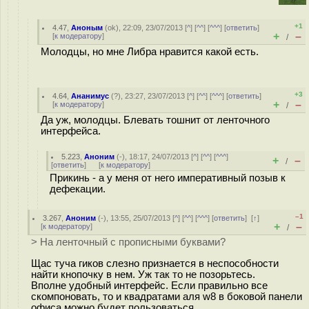
+1
4.47
,
Аноным
(
ok
), 22:09, 23/07/2013 [
^
] [
^^
] [
^^^
] [
ответить
]
+
–
[
к модератору
]
/
Молодцы, но мне Либра нравится какой есть.
+3
4.64
,
Ананимус
(
?
), 23:27, 23/07/2013 [
^
] [
^^
] [
^^^
] [
ответить
]
+
–
[
к модератору
]
/
Да уж, молодцы. Блевать тошнит от ленточного
интерфейса.
5.223
,
Аноним
(
-
), 18:17, 24/07/2013 [
^
] [
^^
] [
^^^
]
+
–
/
[
ответить
]
[
к модератору
]
Прикинь - а у меня от него императивный позыв к
дефекации.
–1
3.267
,
Аноним
(
-
), 13:55, 25/07/2013 [
^
] [
^^
] [
^^^
] [
ответить
]
[
↑
]
+
–
[
к модератору
]
/
> На ленточный с прописными буквами?
Щас туча гиков слезно признается в неспособности
найти кнопочку в нем. Уж так то не позорьтесь.
Вполне удобный интерфейс. Если правильно все
скомпоновать, то и квадратами аля w8 в боковой панели
офиса можно будет пользоваться.