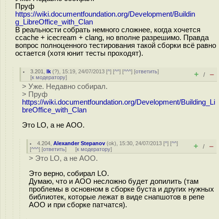
Пруф
https://wiki.documentfoundation.org/Development/Buildin
g_LibreOffice_with_Clan
В реальности собрать немного сложнее, когда хочется
ccache + icecream + clang, но вполне разрешимо. Правда
вопрос полноценного тестирования такой сборки всё равно
остается (хотя юнит тесты проходят).
3.201
,
lk
(
?
), 15:19, 24/07/2013 [
^
] [
^^
] [
^^^
] [
ответить
]
+
–
/
[
к модератору
]
> Уже. Недавно собирал.
> Пруф
https://wiki.documentfoundation.org/Development/Building_Li
breOffice_with_Clan
Это LO, а не АОО.
4.204
,
Alexander Stepanov
(
ok
), 15:30, 24/07/2013 [
^
] [
^^
]
+
–
/
[
^^^
] [
ответить
]
[
к модератору
]
> Это LO, а не АОО.
Это верно, собирал LO.
Думаю, что и AOO несложно будет допилить (там
проблемы в основном в сборке буста и других нужных
библиотек, которые лежат в виде снапшотов в репе
AOO и при сборке патчатся).