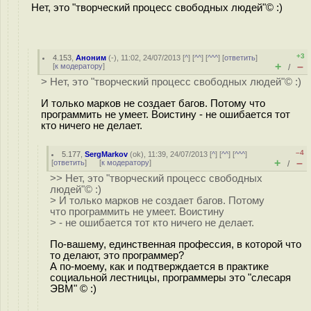
Нет, это "творческий процесс свободных людей"© :)
+3
4.153
,
Аноним
(
-
), 11:02, 24/07/2013 [
^
] [
^^
] [
^^^
] [
ответить
]
+
–
[
к модератору
]
/
> Нет, это "творческий процесс свободных людей"© :)
И только марков не создает багов. Потому что
программить не умеет. Воистину - не ошибается тот
кто ничего не делает.
–4
5.177
,
SergMarkov
(
ok
), 11:39, 24/07/2013 [
^
] [
^^
] [
^^^
]
+
–
[
ответить
]
[
к модератору
]
/
>> Нет, это "творческий процесс свободных
людей"© :)
> И только марков не создает багов. Потому
что программить не умеет. Воистину
> - не ошибается тот кто ничего не делает.
По-вашему, единственная профессия, в которой что
то делают, это программер?
А по-моему, как и подтверждается в практике
социальной лестницы, программеры это "слесаря
ЭВМ" © :)