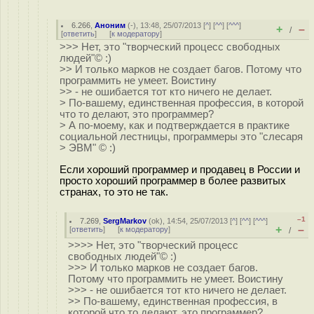
6.266
,
Аноним
(
-
), 13:48, 25/07/2013 [
^
] [
^^
] [
^^^
]
+
–
/
[
ответить
]
[
к модератору
]
>>> Нет, это "творческий процесс свободных
людей"© :)
>> И только марков не создает багов. Потому что
программить не умеет. Воистину
>> - не ошибается тот кто ничего не делает.
> По-вашему, единственная профессия, в которой
что то делают, это программер?
> А по-моему, как и подтверждается в практике
социальной лестницы, программеры это "слесаря
> ЭВМ" © :)
Если хороший программер и продавец в России и
просто хороший программер в более развитых
странах, то это не так.
–1
7.269
,
SergMarkov
(
ok
), 14:54, 25/07/2013 [
^
] [
^^
] [
^^^
]
+
–
[
ответить
]
[
к модератору
]
/
>>>> Нет, это "творческий процесс
свободных людей"© :)
>>> И только марков не создает багов.
Потому что программить не умеет. Воистину
>>> - не ошибается тот кто ничего не делает.
>> По-вашему, единственная профессия, в
которой что то делают, это программер?