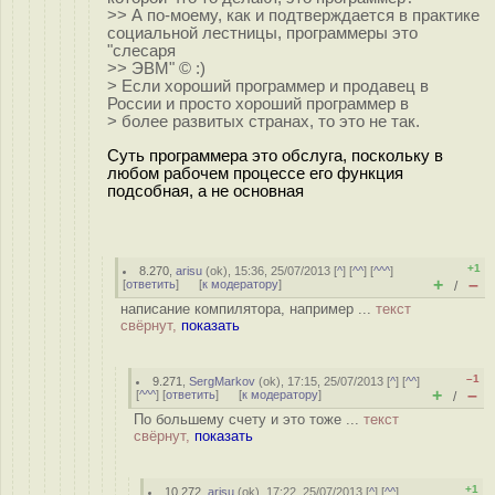
>> А по-моему, как и подтверждается в практике
социальной лестницы, программеры это
"слесаря
>> ЭВМ" © :)
> Если хороший программер и продавец в
России и просто хороший программер в
> более развитых странах, то это не так.
Суть программера это обслуга, поскольку в
любом рабочем процессе его функция
подсобная, а не основная
+1
8.270
,
arisu
(
ok
), 15:36, 25/07/2013 [
^
] [
^^
] [
^^^
]
+
–
[
ответить
]
[
к модератору
]
/
написание компилятора, например ...
текст
свёрнут,
показать
–1
9.271
,
SergMarkov
(
ok
), 17:15, 25/07/2013 [
^
] [
^^
]
+
–
[
^^^
] [
ответить
]
[
к модератору
]
/
По большему счету и это тоже ...
текст
свёрнут,
показать
+1
10.272
,
arisu
(
ok
), 17:22, 25/07/2013 [
^
] [
^^
]