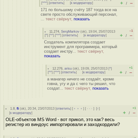
+
–
[
^^^
] [
ответить
]
[
к модератору
]
/
171 по большому счёту 187 тогда все на
свете просто обслуживающий персонал,
...
текст свёрнут,
показать
–1
11.274
,
SergMarkov
(
ok
), 19:04, 25/07/2013
+
–
[
^
] [
^^
] [
^^^
] [
ответить
]
[
к модератору
]
/
Создатель компилятора создает
инструмент для программера, который
создает инстру...
текст свёрнут,
показать
+1
12.276
,
arisu
(
ok
), 19:09, 25/07/2013 [
^
]
+
–
[
^^
] [
^^^
] [
ответить
]
[
к модератору
]
/
а манагер ничего не создаёт, кроме
говна, угу и да с чего ты решил, что
создат...
текст свёрнут,
показать
+1
1.8
,
fi
(
ok
), 20:34, 23/07/2013 [
ответить
] [
﹢﹢﹢
] [
· · ·
]
[
↑
]
+
–
[
к модератору
]
/
OLE-объектов MS Word - вот прикол, это как? весь
регистер из виндоус импортировали и заходкордили?