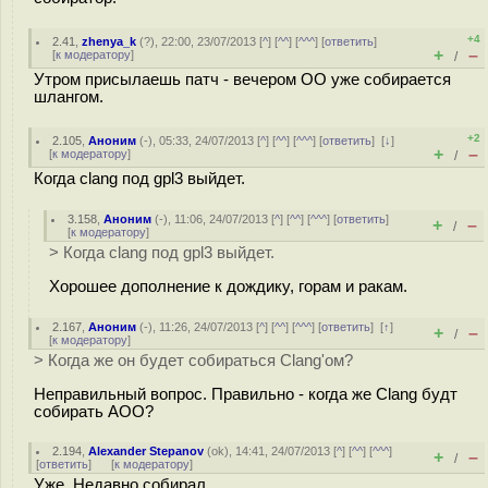
+4
2.41
,
zhenya_k
(
?
), 22:00, 23/07/2013 [
^
] [
^^
] [
^^^
] [
ответить
]
+
–
[
к модератору
]
/
Утром присылаешь патч - вечером ОО уже собирается
шлангом.
+2
2.105
,
Аноним
(
-
), 05:33, 24/07/2013 [
^
] [
^^
] [
^^^
] [
ответить
]
[
↓
]
+
–
[
к модератору
]
/
Когда clang под gpl3 выйдет.
3.158
,
Аноним
(
-
), 11:06, 24/07/2013 [
^
] [
^^
] [
^^^
] [
ответить
]
+
–
/
[
к модератору
]
> Когда clang под gpl3 выйдет.
Хорошее дополнение к дождику, горам и ракам.
2.167
,
Аноним
(
-
), 11:26, 24/07/2013 [
^
] [
^^
] [
^^^
] [
ответить
]
[
↑
]
+
–
/
[
к модератору
]
> Когда же он будет собираться Clang'ом?
Неправильный вопрос. Правильно - когда же Clang будт
собирать AOO?
2.194
,
Alexander Stepanov
(
ok
), 14:41, 24/07/2013 [
^
] [
^^
] [
^^^
]
+
–
/
[
ответить
]
[
к модератору
]
Уже. Недавно собирал.