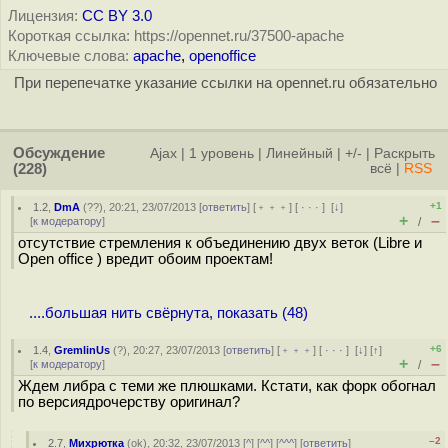
Лицензия:
CC BY 3.0
Короткая ссылка: https://opennet.ru/37500-apache
Ключевые слова:
apache
,
openoffice
При перепечатке указание ссылки на opennet.ru обязательно
Обсуждение
Ajax
|
1 уровень
|
Линейный
|
+/-
|
Раскрыть
(228)
всё
|
RSS
+1
1.2
,
DmA
(
??
), 20:21, 23/07/2013 [
ответить
] [
﹢﹢﹢
] [
· · ·
]
[
↓
]
+
–
[
к модератору
]
/
отсутствие стремления к объединению двух веток (Libre и
Open office ) вредит обоим проектам!
....большая нить свёрнута, показать (48)
+6
1.4
,
GremlinUs
(
?
), 20:27, 23/07/2013 [
ответить
] [
﹢﹢﹢
] [
· · ·
]
[
↓
] [
↑
]
+
–
[
к модератору
]
/
Ждем либра с теми же плюшками. Кстати, как форк обогнал
по версиядрочерству оригинал?
–2
2.7
,
Михрютка
(
ok
), 20:32, 23/07/2013 [
^
] [
^^
] [
^^^
] [
ответить
]