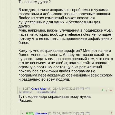
Ты совсем дурак?
В каждом релизе исправляют проблемы с чужими
форматами и добавляют разные полезные плюшки.
Любое из этих изменений может оказаться
существенным для одних и бесполезным для
других.
Мне, например, важны улучшения в поддержке VSD,
часть из которых вообще в release notes не попадает,
потому что не является исправлением зафайленных
багов.
Кому нужно встраивание шрифтов? Мне вот на него
более-менее наплевать. А пару лет назад какой-то
чувачок, видать сильно расстроенный тем, что никто
его не понимает и не любит, поднял сайт и наваял
огромную портянку состоящую из разъяснений
почему без этой фичи любая программа не
программа перемежаемых обвинениями всех скопом
и раздельно во всём подряд.
5.237
,
Crazy Alex
(
ok
), 21:44, 24/07/2013 [
^
] [
^^
] [
^^^
]
+
–
/
[
ответить
]
[
к модератору
]
Тут скорее надо спрашивать кому нужна
Россия.
–1
6.278
,
Шакалик
(
?
), 22:51, 28/07/2013 [
^
] [
^^
] [
^^^
]