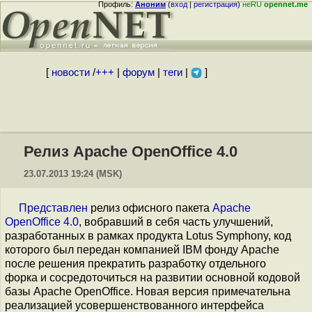
Профиль:
Аноним
(
вход
|
регистрация
)
неRU
opennet.me
[
новости
/
+++
|
форум
|
теги
|
]
Релиз Apache OpenOffice 4.0
23.07.2013 19:24 (MSK)
Представлен
релиз офисного пакета
Apache
OpenOffice 4.0
, вобравший в себя часть улучшений,
разработанных в рамках продукта Lotus Symphony, код
которого был передан компанией IBM фонду Apache
после решения прекратить разработку отдельного
форка и сосредоточиться на развитии основной кодовой
базы Apache OpenOffice. Новая версия примечательна
реализацией усовершенствованного интерфейса