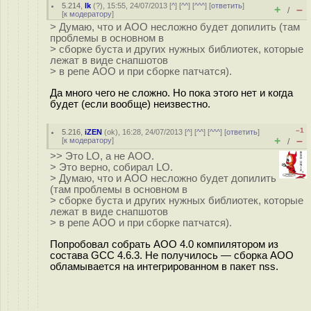
5.214
,
lk
(
?
), 15:55, 24/07/2013 [
^
] [
^^
] [
^^^
] [
ответить
]
+
–
/
[
к модератору
]
> Думаю, что и AOO несложно будет допилить (там
проблемы в основном в
> сборке буста и других нужных библиотек, которые
лежат в виде снапшотов
> в репе AOO и при сборке патчатся).
Да много чего не сложно. Но пока этого нет и когда
будет (если вообще) неизвестно.
–1
5.216
,
iZEN
(
ok
), 16:28, 24/07/2013 [
^
] [
^^
] [
^^^
] [
ответить
]
+
–
[
к модератору
]
/
>> Это LO, а не АОО.
> Это верно, собирал LO.
> Думаю, что и AOO несложно будет допилить
(там проблемы в основном в
> сборке буста и других нужных библиотек, которые
лежат в виде снапшотов
> в репе AOO и при сборке патчатся).
Попробовал собрать AOO 4.0 компилятором из
состава GCC 4.6.3. Не получилось — сборка AOO
обламывается на интегрированном в пакет nss.