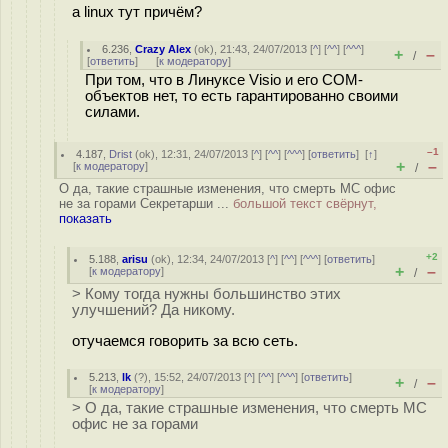
а linux тут причём?
6.236
,
Crazy Alex
(
ok
), 21:43, 24/07/2013 [
^
] [
^^
] [
^^^
]
+
–
/
[
ответить
]
[
к модератору
]
При том, что в Линуксе Visio и его COM-
объектов нет, то есть гарантированно своими
силами.
–1
4.187
,
Drist
(
ok
), 12:31, 24/07/2013 [
^
] [
^^
] [
^^^
] [
ответить
]
[
↑
]
+
–
[
к модератору
]
/
О да, такие страшные изменения, что смерть МС офис
не за горами Секретарши ...
большой текст свёрнут,
показать
+2
5.188
,
arisu
(
ok
), 12:34, 24/07/2013 [
^
] [
^^
] [
^^^
] [
ответить
]
+
–
[
к модератору
]
/
> Кому тогда нужны большинство этих
улучшений? Да никому.
отучаемся говорить за всю сеть.
5.213
,
lk
(
?
), 15:52, 24/07/2013 [
^
] [
^^
] [
^^^
] [
ответить
]
+
–
/
[
к модератору
]
> О да, такие страшные изменения, что смерть МС
офис не за горами