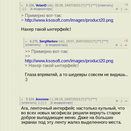
+1
5.106
,
VolanD
(
ok
), 05:38, 24/07/2013 [
^
] [
^^
] [
^^^
] [
ответить
]
+
–
[
↓
] [
к модератору
]
/
> Примерно вот-так:
>
http://www.ksosoft.com/images/product20.png
Нахер такой ынтерфейс!
–1
6.275
,
SergMarkov
(
ok
), 19:07, 25/07/2013 [
^
] [
^^
] [
^^^
]
+
–
[
ответить
]
[
к модератору
]
/
>> Примерно вот-так:
>>
http://www.ksosoft.com/images/product20.png
> Нахер такой ынтерфейс!
Глаза впрямляй, а то шедевры совсем не видишь..
:)
5.124
,
Аноним
(
-
), 09:19, 24/07/2013 [
^
] [
^^
] [
^^^
]
+
–
/
[
ответить
]
[
↓
] [
↑
] [
к модератору
]
Ага, ленточный интерфейс настолько кульный, что
во всех новых мсофисах решили вернуть старое
доброе выпадающее меню. Даже на больших
экранах под эту ленту жалко выделенного места.