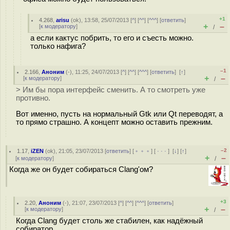
+1
4.268
,
arisu
(
ok
), 13:58, 25/07/2013 [
^
] [
^^
] [
^^^
] [
ответить
]
+
–
[
к модератору
]
/
а если кактус побрить, то его и съесть можно.
только нафига?
–1
2.166
,
Аноним
(
-
), 11:25, 24/07/2013 [
^
] [
^^
] [
^^^
] [
ответить
]
[
↑
]
+
–
[
к модератору
]
/
> Им бы пора интерфейс сменить. А то смотреть уже
противно.
Вот именно, пусть на нормальный Gtk или Qt переводят, а
то прямо страшно. А концепт можно оставить прежним.
–2
1.17
,
iZEN
(
ok
), 21:05, 23/07/2013 [
ответить
] [
﹢﹢﹢
] [
· · ·
]
[
↓
] [
↑
]
+
–
[
к модератору
]
/
Когда же он будет собираться Clang'ом?
+3
2.20
,
Аноним
(
-
), 21:07, 23/07/2013 [
^
] [
^^
] [
^^^
] [
ответить
]
+
–
[
к модератору
]
/
Когда Clang будет столь же стабилен, как надёжный
собиратор.