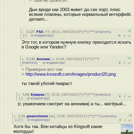
> таки не прокатит.
Дык вроде как 2003 живет до сих порт, плюс
всякие плагины, которые нормальный интерфейс
делают...
+3
5.127
,
FSA
(
??
), 09:22, 24/07/2013 [
^
] [
^^
] [
^^^
] [
ответить
]
+
–
[
↑
] [
к модератору
]
/
Это тот, в котором нужную кнопку приходится искать
в Google или Yandex?
+1
5.140
,
Аноним
(
-
), 10:49, 24/07/2013 [
^
] [
^^
] [
^^^
]
+
–
[
ответить
]
[
к модератору
]
/
> Примерно вот-так:
>
http://www.ksosoft.com/images/product20.png
ты такой убогий пиараст
4.68
,
Куяврик
(
?
), 23:39, 23/07/2013 [
^
] [
^^
] [
^^^
] [
ответить
]
+
–
/
[
↑
] [
к модератору
]
(с уважением смотрит на анонима) а ты... матёрый...
–3
3.19
,
greatschemer
(
ok
), 21:06, 23/07/2013 [
^
] [
^^
] [
^^^
] [
ответить
]
+
–
[
↓
] [
↑
] [
к модератору
]
/
Хотя бы так. Вон китайцы из Kingsoft какие
молодцы!