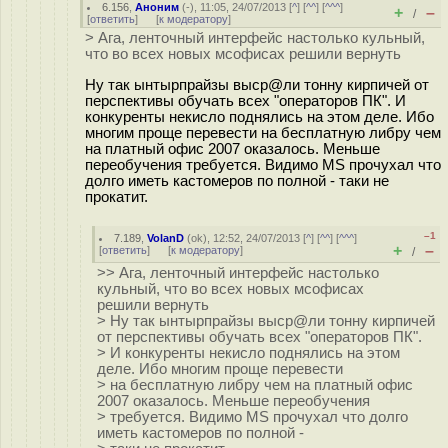
6.156
,
Аноним
(
-
), 11:05, 24/07/2013 [
^
] [
^^
] [
^^^
]
+
–
/
[
ответить
]
[
к модератору
]
> Ага, ленточный интерфейс настолько кульный,
что во всех новых мсофисах решили вернуть
Ну так ынтырпрайзы выср@ли тонну кирпичей от
перспективы обучать всех "операторов ПК". И
конкуренты некисло поднялись на этом деле. Ибо
многим проще перевести на бесплатную либру чем
на платный офис 2007 оказалось. Меньше
переобучения требуется. Видимо MS прочухал что
долго иметь кастомеров по полной - таки не
прокатит.
–1
7.189
,
VolanD
(
ok
), 12:52, 24/07/2013 [
^
] [
^^
] [
^^^
]
+
–
[
ответить
]
[
к модератору
]
/
>> Ага, ленточный интерфейс настолько
кульный, что во всех новых мсофисах
решили вернуть
> Ну так ынтырпрайзы выср@ли тонну кирпичей
от перспективы обучать всех "операторов ПК".
> И конкуренты некисло поднялись на этом
деле. Ибо многим проще перевести
> на бесплатную либру чем на платный офис
2007 оказалось. Меньше переобучения
> требуется. Видимо MS прочухал что долго
иметь кастомеров по полной -