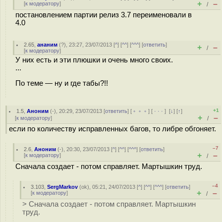
+
–
[
к модератору
]
/
постановлением партии релиз 3.7 переименовали в
4.0
2.65
,
ананим
(
?
), 23:27, 23/07/2013 [
^
] [
^^
] [
^^^
] [
ответить
]
+
–
/
[
к модератору
]
У них есть и эти плюшки и очень много своих.
...
По теме — ну и где табы?!!
+1
1.5
,
Аноним
(
-
), 20:29, 23/07/2013 [
ответить
] [
﹢﹢﹢
] [
· · ·
]
[
↓
] [
↑
]
+
–
[
к модератору
]
/
если по количеству исправленных багов, то либре обгоняет.
–7
2.6
,
Аноним
(
-
), 20:30, 23/07/2013 [
^
] [
^^
] [
^^^
] [
ответить
]
+
–
[
к модератору
]
/
Сначала создает - потом справляет. Мартышкин труд.
–4
3.103
,
SergMarkov
(
ok
), 05:21, 24/07/2013 [
^
] [
^^
] [
^^^
] [
ответить
]
+
–
[
к модератору
]
/
> Сначала создает - потом справляет. Мартышкин
труд.