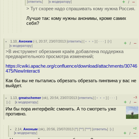
+
–
[
ответить
]
[
к модератору
]
/
> Тут скорее надо спрашивать кому нужна Россия.
Лучше так: кому нужны анонимы, кроме самих
себя?
1.10
,
Аноним
(
-
), 20:37, 23/07/2013 [
ответить
] [
﹢﹢﹢
] [
· · ·
]
[
↑
]
+
–
/
[
к модератору
]
>В инструмент обрезания краёв добавлена поддержка
предварительного просмотра изменений;
https://cwiki.apache.org/confluence/download/attachments/30746
475/NewInteracti
Как бы вы не пытались обрезать обрезать пингвина у вас не
выйдет.
–3
1.13
,
greatschemer
(
ok
), 20:54, 23/07/2013 [
ответить
] [
﹢﹢﹢
] [
· · ·
]
+
–
[
↓
] [
к модератору
]
/
Им бы пора интерфейс сменить. А то смотреть уже
противно.
+2
2.14
,
Аноным
(
ok
), 20:56, 23/07/2013 [
^
] [
^^
] [
^^^
] [
ответить
]
[
↓
]
+
–
[
к модератору
]
/