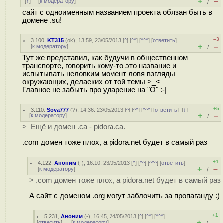
+
–
[
↑
] [
к модератору
]
/
сайт с одноименным названием проекта обязан быть в
домене .su!
–3
3.100
,
KT315
(
ok
), 13:59, 23/05/2013 [
^
] [
^^
] [
^^^
] [
ответить
]
+
–
[
к модератору
]
/
Тут же представил, как будучи в общественном
транспорте, говорить кому-то это название и
испытывать неловким момент ловя взгляды
окружающих, делаеких от той темы >_<
Главное не забыть про ударение на "О" :-|
+5
3.110
,
Sova777
(
?
), 14:36, 23/05/2013 [
^
] [
^^
] [
^^^
] [
ответить
]
[
↓
]
+
–
[
к модератору
]
/
> Ещё и домен .ca - pidora.ca.
.com домен тоже плох, а pidora.net будет в самый раз
+1
4.122
,
Аноним
(
-
), 16:10, 23/05/2013 [
^
] [
^^
] [
^^^
] [
ответить
]
+
–
[
к модератору
]
/
> .com домен тоже плох, а pidora.net будет в самый раз
А сайт с доменом .org могут заблочить за пропаганду :)
+1
5.231
,
Аноним
(
-
), 16:45, 24/05/2013 [
^
] [
^^
] [
^^^
]
+
–
[
ответить
]
[
к модератору
]