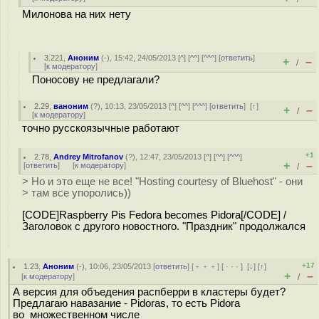
Милонова на них нету
3.221
,
Аноним
(
-
), 15:42, 24/05/2013 [
^
] [
^^
] [
^^^
] [
ответить
]
+
–
/
[
к модератору
]
Поносову не предлагали?
2.29
,
ваноним
(
?
), 10:13, 23/05/2013 [
^
] [
^^
] [
^^^
] [
ответить
]
[
↑
]
+
–
/
[
к модератору
]
точно русскоязычные работают
+1
2.78
,
Andrey Mitrofanov
(
?
), 12:47, 23/05/2013 [
^
] [
^^
] [
^^^
]
+
–
[
ответить
]
[
к модератору
]
/
> Но и это еще не все! "Hosting courtesy of Bluehost" - они
> там все упоролись))
[CODE]Raspberry Pis Fedora becomes Pidora[/CODE] /
Заголовок с другого новостного. "Праздник" продолжался
+17
1.23
,
Аноним
(
-
), 10:06, 23/05/2013 [
ответить
] [
﹢﹢﹢
] [
· · ·
]
[
↓
] [
↑
]
+
–
[
к модератору
]
/
А версия для объедения распберри в кластеры будет?
Предлагаю навазание - Pidoras, то есть Pidora
во множественном числе