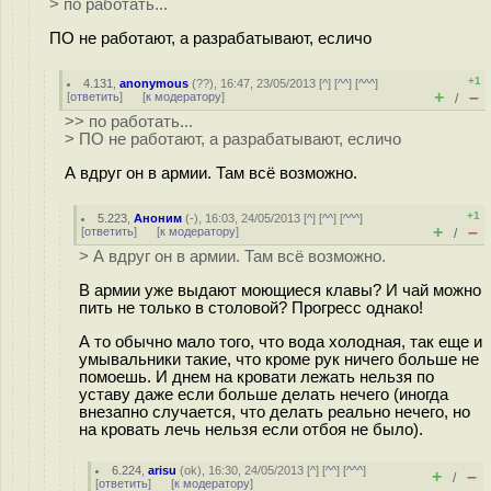
> по работать...
ПО не работают, а разрабатывают, есличо
+1
4.131
,
anonymous
(
??
), 16:47, 23/05/2013 [
^
] [
^^
] [
^^^
]
+
–
[
ответить
]
[
к модератору
]
/
>> по работать...
> ПО не работают, а разрабатывают, есличо
А вдруг он в армии. Там всё возможно.
+1
5.223
,
Аноним
(
-
), 16:03, 24/05/2013 [
^
] [
^^
] [
^^^
]
+
–
[
ответить
]
[
к модератору
]
/
> А вдруг он в армии. Там всё возможно.
В армии уже выдают моющиеся клавы? И чай можно
пить не только в столовой? Прогресс однако!
А то обычно мало того, что вода холодная, так еще и
умывальники такие, что кроме рук ничего больше не
помоешь. И днем на кровати лежать нельзя по
уставу даже если больше делать нечего (иногда
внезапно случается, что делать реально нечего, но
на кровать лечь нельзя если отбоя не было).
6.224
,
arisu
(
ok
), 16:30, 24/05/2013 [
^
] [
^^
] [
^^^
]
+
–
/
[
ответить
]
[
к модератору
]