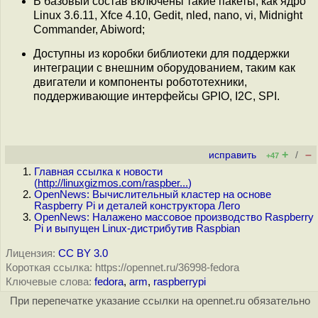
В базовый состав включены такие пакеты, как ядро
Linux 3.6.11, Xfce 4.10, Gedit, nled, nano, vi, Midnight
Commander, Abiword;
Доступны из коробки библиотеки для поддержки
интеграции с внешним оборудованием, таким как
двигатели и компоненты робототехники,
поддерживающие интерфейсы GPIO, I2C, SPI.
+
–
исправить
/
+47
Главная ссылка к новости
(
http://linuxgizmos.com/raspber...
)
OpenNews: Вычислительный кластер на основе
Raspberry Pi и деталей конструктора Лего
OpenNews: Налажено массовое производство Raspberry
Pi и выпущен Linux-дистрибутив Raspbian
Лицензия:
CC BY 3.0
Короткая ссылка: https://opennet.ru/36998-fedora
Ключевые слова:
fedora
,
arm
,
raspberrypi
При перепечатке указание ссылки на opennet.ru обязательно