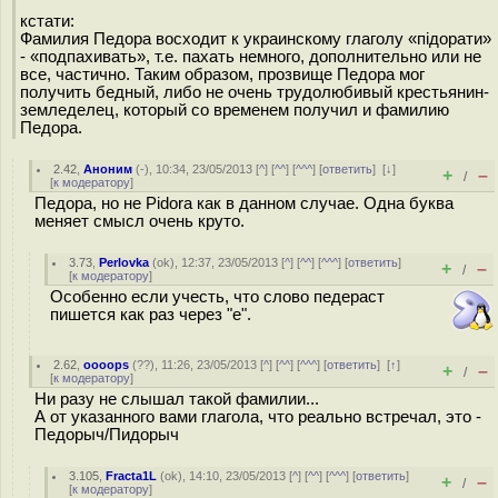
кстати:
Фамилия Педора восходит к украинскому глаголу «пiдорати»
- «подпахивать», т.е. пахать немного, дополнительно или не
все, частично. Таким образом, прозвище Педора мог
получить бедный, либо не очень трудолюбивый крестьянин-
земледелец, который со временем получил и фамилию
Педора.
2.42
,
Аноним
(
-
), 10:34, 23/05/2013 [
^
] [
^^
] [
^^^
] [
ответить
]
[
↓
]
+
–
/
[
к модератору
]
Педора, но не Pidora как в данном случае. Одна буква
меняет смысл очень круто.
3.73
,
Perlovka
(
ok
), 12:37, 23/05/2013 [
^
] [
^^
] [
^^^
] [
ответить
]
+
–
/
[
к модератору
]
Особенно если учесть, что слово педераст
пишется как раз через "е".
2.62
,
oooops
(
??
), 11:26, 23/05/2013 [
^
] [
^^
] [
^^^
] [
ответить
]
[
↑
]
+
–
/
[
к модератору
]
Ни разу не слышал такой фамилии...
А от указанного вами глагола, что реально встречал, это -
Педорыч/Пидорыч
3.105
,
Fracta1L
(
ok
), 14:10, 23/05/2013 [
^
] [
^^
] [
^^^
] [
ответить
]
+
–
/
[
к модератору
]