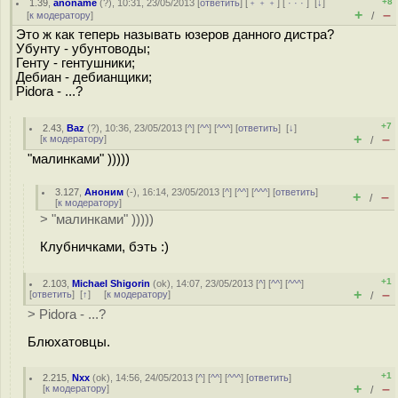
+8
1.39
,
anoname
(
?
), 10:31, 23/05/2013 [
ответить
] [
﹢﹢﹢
] [
· · ·
]
[
↓
]
+
–
[
к модератору
]
/
Это ж как теперь называть юзеров данного дистра?
Убунту - убунтоводы;
Генту - гентушники;
Дебиан - дебианщики;
Pidora - ...?
+7
2.43
,
Baz
(
?
), 10:36, 23/05/2013 [
^
] [
^^
] [
^^^
] [
ответить
]
[
↓
]
+
–
[
к модератору
]
/
"малинками" )))))
3.127
,
Аноним
(
-
), 16:14, 23/05/2013 [
^
] [
^^
] [
^^^
] [
ответить
]
+
–
/
[
к модератору
]
> "малинками" )))))
Клубничками, бэть :)
+1
2.103
,
Michael Shigorin
(
ok
), 14:07, 23/05/2013 [
^
] [
^^
] [
^^^
]
+
–
[
ответить
]
[
↑
] [
к модератору
]
/
> Pidora - ...?
Блюхатовцы.
+1
2.215
,
Nxx
(
ok
), 14:56, 24/05/2013 [
^
] [
^^
] [
^^^
] [
ответить
]
+
–
[
к модератору
]
/