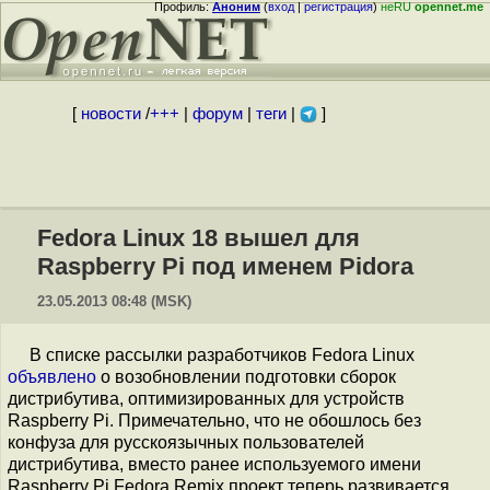
Профиль:
Аноним
(
вход
|
регистрация
)
неRU
opennet.me
[
новости
/
+++
|
форум
|
теги
|
]
Fedora Linux 18 вышел для
Raspberry Pi под именем Pidora
23.05.2013 08:48 (MSK)
В списке рассылки разработчиков Fedora Linux
объявлено
о возобновлении подготовки сборок
дистрибутива, оптимизированных для устройств
Raspberry Pi. Примечательно, что не обошлось без
конфуза для русскоязычных пользователей
дистрибутива, вместо ранее используемого имени
Raspberry Pi Fedora Remix проект теперь развивается