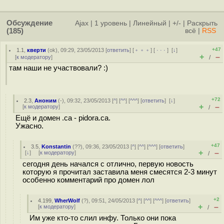
Обсуждение
Ajax
|
1 уровень
|
Линейный
|
+/-
|
Раскрыть
(185)
всё
|
RSS
+47
1.1
,
кверти
(
ok
), 09:29, 23/05/2013 [
ответить
] [
﹢﹢﹢
] [
· · ·
]
[
↓
]
+
–
[
к модератору
]
/
там наши не участвовали? :)
+72
2.3
,
Аноним
(
-
), 09:32, 23/05/2013 [
^
] [
^^
] [
^^^
] [
ответить
]
[
↓
]
+
–
[
к модератору
]
/
Ещё и домен .ca - pidora.ca.
Ужасно.
+47
3.5
,
Konstantin
(
??
), 09:36, 23/05/2013 [
^
] [
^^
] [
^^^
] [
ответить
]
+
–
[
↓
] [
к модератору
]
/
сегодня день начался с отлично, первую новость
которую я прочитал заставила меня смесятся 2-3 минут
особенно комментарий про домен лол
+2
4.199
,
WherWolf
(
?
), 09:51, 24/05/2013 [
^
] [
^^
] [
^^^
] [
ответить
]
+
–
[
к модератору
]
/
Им уже кто-то слил инфу. Только они пока