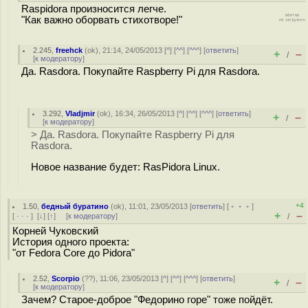
Raspidora произносится легче.
"Как важно оборвать стихотворе!"
2.245
,
freehck
(
ok
), 21:14, 24/05/2013 [
^
] [
^^
] [
^^^
] [
ответить
]
+
–
/
[
к модератору
]
Да. Rasdora. Покупайте Raspberry Pi для Rasdora.
3.292
,
Vladjmir
(
ok
), 16:34, 26/05/2013 [
^
] [
^^
] [
^^^
] [
ответить
]
+
–
/
[
к модератору
]
> Да. Rasdora. Покупайте Raspberry Pi для
Rasdora.
Новое название будет: RasPidora Linux.
+4
1.50
,
бедный буратино
(
ok
), 11:01, 23/05/2013 [
ответить
] [
﹢﹢﹢
]
+
–
[
· · ·
]
[
↓
] [
↑
] [
к модератору
]
/
Корней Чуковский
История одного проекта:
"от Fedora Core до Pidora"
2.52
,
Scorpio
(
??
), 11:06, 23/05/2013 [
^
] [
^^
] [
^^^
] [
ответить
]
+
–
/
[
к модератору
]
Зачем? Старое-доброе "Федорино горе" тоже пойдёт.