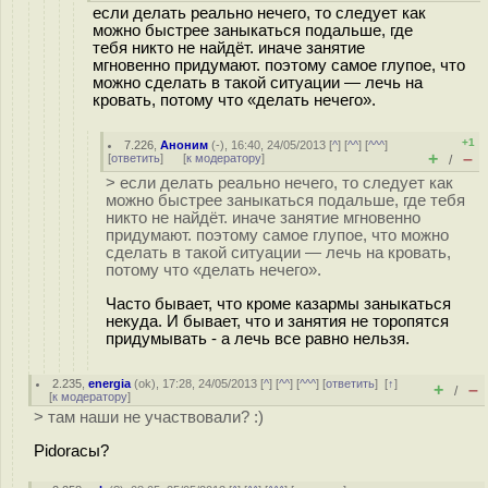
если делать реально нечего, то следует как
можно быстрее заныкаться подальше, где
тебя никто не найдёт. иначе занятие
мгновенно придумают. поэтому самое глупое, что
можно сделать в такой ситуации — лечь на
кровать, потому что «делать нечего».
+1
7.226
,
Аноним
(
-
), 16:40, 24/05/2013 [
^
] [
^^
] [
^^^
]
+
–
[
ответить
]
[
к модератору
]
/
> если делать реально нечего, то следует как
можно быстрее заныкаться подальше, где тебя
никто не найдёт. иначе занятие мгновенно
придумают. поэтому самое глупое, что можно
сделать в такой ситуации — лечь на кровать,
потому что «делать нечего».
Часто бывает, что кроме казармы заныкаться
некуда. И бывает, что и занятия не торопятся
придумывать - а лечь все равно нельзя.
2.235
,
energia
(
ok
), 17:28, 24/05/2013 [
^
] [
^^
] [
^^^
] [
ответить
]
[
↑
]
+
–
/
[
к модератору
]
> там наши не участвовали? :)
Pidoraсы?