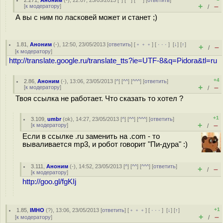
2.271
,
Аноним
(
-
), 22:07, 25/05/2013 [
^
] [
^^
] [
^^^
] [
ответить
]
+
–
[
к модератору
]
/
А вы с ним по ласковей может и станет ;)
1.81
,
Аноним
(
-
), 12:50, 23/05/2013 [
ответить
] [
﹢﹢﹢
] [
· · ·
]
[
↓
] [
↑
]
+
–
/
[
к модератору
]
http://translate.google.ru/translate_tts?ie=UTF-8&q=Pidora&tl=ru
+4
2.86
,
Аноним
(
-
), 13:06, 23/05/2013 [
^
] [
^^
] [
^^^
] [
ответить
]
+
–
[
к модератору
]
/
Твоя ссылка не работает. Что сказать то хотел ?
+1
3.109
,
umbr
(
ok
), 14:27, 23/05/2013 [
^
] [
^^
] [
^^^
] [
ответить
]
+
–
[
к модератору
]
/
Если в ссылке .ru заменить на .com - то
вываливается mp3, и робот говорит "Пи-дура" :)
3.111
,
Аноним
(
-
), 14:52, 23/05/2013 [
^
] [
^^
] [
^^^
] [
ответить
]
+
–
/
[
к модератору
]
http://goo.gl/fgKIj
+1
1.85
,
IMHO
(
?
), 13:06, 23/05/2013 [
ответить
] [
﹢﹢﹢
] [
· · ·
]
[
↓
] [
↑
]
+
–
[
к модератору
]
/