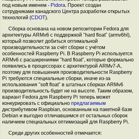
под новым именем -
Pidora
. Проект создан
сотрудниками канадского Центра разработки открытых
технологий (
CDOT
).
Сборка основана на новом репозитории Fedora для
архитектуры ARMv6 с поддержкой "hard float" (armv6hl),
который позволит добиться оптимальной
производительности за счёт сборки с учётом
особенностей Raspberry Pi. В Raspberry Pi используется
ARMv6 с расширениями "hard float", которые формально
появились в процессорах с архитектурой ARMv7-A,
поэтому для повышения производительности Raspberry
Pi требуются специальные сборки, иначе из-за
использования "soft float" в штатных сборках ARMv6
производительность будет не на высоте. Таким образом,
вариант Fedora для Raspberry Pi теперь может
конкурировать с официально
предлагаемым
дистрибутивом Raspbian, основанным на пакетной базе
Debian и выгодно отличавшимся от остальных сборок
наличием специальных оптимизаций для Raspberry Pi.
Среди других особенностей отмечается: