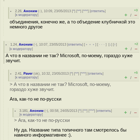
+3
2.26
,
Аноним
(
-
), 10:09, 23/05/2013 [
^
] [
^^
] [
^^^
] [
ответить
]
+
–
[
к модератору
]
/
объединения, конечно же, а то объедение клубничкой это
немного другое
+2
1.24
,
Аноним
(
-
), 10:07, 23/05/2013 [
ответить
] [
﹢﹢﹢
] [
· · ·
]
[
↓
] [
↑
]
+
–
[
к модератору
]
/
А что в названии не так? Microsoft, по-моему, гораздо хуже
звучит.
+5
2.41
,
Paver
(
ok
), 10:32, 23/05/2013 [
^
] [
^^
] [
^^^
] [
ответить
]
+
–
[
к модератору
]
/
> А что в названии не так? Microsoft, по-моему,
гораздо хуже звучит.
Ага, как-то не по-русски
3.181
,
Аноним
(
-
), 00:58, 24/05/2013 [
^
] [
^^
] [
^^^
] [
ответить
]
+
–
/
[
к модератору
]
> Ага, как-то не по-русски
Ну да. Название типа топичного там смотрелось бы
намного информативнее :).