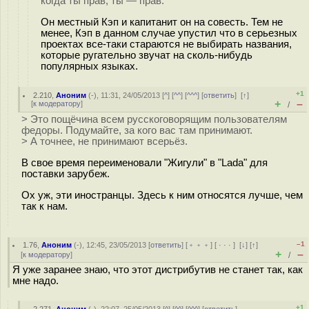
когда ты прав, ты — прав.
Он местный Кэп и капитанит он на совесть. Тем не
менее, Кэп в данном случае упустил что в серьезных
проектах все-таки стараются не выбирать названия,
которые ругательно звучат на сколь-нибудь
популярных языках.
+1
2.210
,
Аноним
(
-
), 11:31, 24/05/2013 [
^
] [
^^
] [
^^^
] [
ответить
]
[
↑
]
+
–
[
к модератору
]
/
> Это пощёчина всем русскоговорящим пользователям
федоры. Подумайте, за кого вас там принимают.
> А точнее, не принимают всерьёз.
В свое время переименовали "Жигули" в "Lada" для
поставки зарубеж.
Ох уж, эти иностранцы. Здесь к ним относятся лучше, чем
так к нам.
–1
1.76
,
Аноним
(
-
), 12:45, 23/05/2013 [
ответить
] [
﹢﹢﹢
] [
· · ·
]
[
↓
] [
↑
]
+
–
[
к модератору
]
/
Я уже заранее знаю, что этот дистрибутив не станет так, как
мне надо.
+1