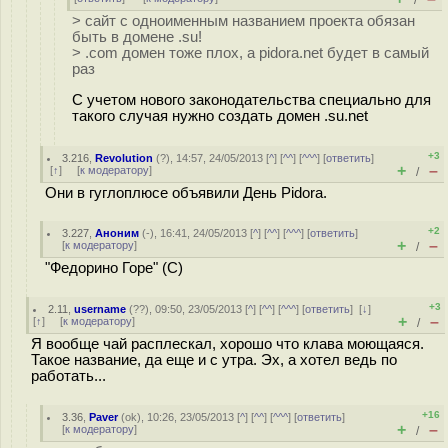
/
> сайт с одноименным названием проекта обязан
быть в домене .su!
> .com домен тоже плох, а pidora.net будет в самый
раз
С учетом нового законодательства специально для
такого случая нужно создать домен .su.net
+3
3.216
,
Revolution
(
?
), 14:57, 24/05/2013 [
^
] [
^^
] [
^^^
] [
ответить
]
+
–
[
↑
] [
к модератору
]
/
Они в гуглоплюсе объявили День Pidora.
+2
3.227
,
Аноним
(
-
), 16:41, 24/05/2013 [
^
] [
^^
] [
^^^
] [
ответить
]
+
–
[
к модератору
]
/
"Федорино Горе" (С)
+3
2.11
,
username
(
??
), 09:50, 23/05/2013 [
^
] [
^^
] [
^^^
] [
ответить
]
[
↓
]
+
–
[
↑
] [
к модератору
]
/
Я вообще чай расплескал, хорошо что клава моющаяся.
Такое название, да еще и с утра. Эх, а хотел ведь по
работать...
+16
3.36
,
Paver
(
ok
), 10:26, 23/05/2013 [
^
] [
^^
] [
^^^
] [
ответить
]
+
–
[
к модератору
]
/