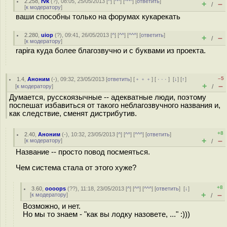
2.258
,
rvk
(
?
), 08:05, 25/05/2013 [
^
] [
^^
] [
^^^
] [
ответить
]
+
–
/
[
к модератору
]
ваши способны только на форумах кукарекать
2.280
,
uiop
(
?
), 09:41, 26/05/2013 [
^
] [
^^
] [
^^^
] [
ответить
]
+
–
/
[
к модератору
]
rapira куда более благозвучно и с буквами из проекта.
–5
1.4
,
Аноним
(
-
), 09:32, 23/05/2013 [
ответить
] [
﹢﹢﹢
] [
· · ·
]
[
↓
] [
↑
]
+
–
[
к модератору
]
/
Думается, русскоязычные -- адекватные люди, поэтому
поспешат избавиться от такого неблагозвучного названия и,
как следствие, сменят дистрибутив.
+8
2.40
,
Аноним
(
-
), 10:32, 23/05/2013 [
^
] [
^^
] [
^^^
] [
ответить
]
+
–
[
к модератору
]
/
Название -- просто повод посмеяться.
Чем система стала от этого хуже?
+8
3.60
,
oooops
(
??
), 11:18, 23/05/2013 [
^
] [
^^
] [
^^^
] [
ответить
]
[
↓
]
+
–
[
к модератору
]
/
Возможно, и нет.
Но мы то знаем - "как вы лодку назовете, ..." :)))