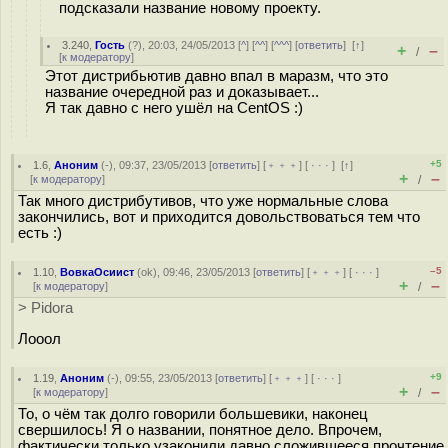
подсказали название новому проекту.
3.240
,
Гость
(
?
), 20:03, 24/05/2013 [
^
] [
^^
] [
^^^
] [
ответить
]
[
↑
]
+
–
/
[
к модератору
]
Этот дистрибьютив давно впал в маразм, что это
название очередной раз и доказывает...
Я так давно с него ушёл на CentOS :)
+5
1.6
,
Аноним
(
-
), 09:37, 23/05/2013 [
ответить
] [
﹢﹢﹢
] [
· · ·
]
[
↑
]
+
–
[
к модератору
]
/
Так много дистрибутивов, что уже нормальные слова
закончились, вот и приходится довольствоваться тем что
есть :)
–5
1.10
,
ВовкаОсиист
(
ok
), 09:46, 23/05/2013 [
ответить
] [
﹢﹢﹢
] [
· · ·
]
+
–
[
к модератору
]
/
> Pidora
Лооол
+9
1.19
,
Аноним
(
-
), 09:55, 23/05/2013 [
ответить
] [
﹢﹢﹢
] [
· · ·
]
+
–
[
к модератору
]
/
То, о чём так долго говорили большевики, наконец
свершилось! Я о названии, понятное дело. Впрочем,
фактически только узаконили давно сложившееся прочтение