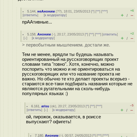
+6
5.144
,
неАноним
(
??
), 18:01, 23/05/2013 [
^
] [
^^
] [
^^^
]
+
–
[
ответить
]
[
к модератору
]
/
прААтивные...
+2
5.158
,
Аноним
(
-
), 20:17, 23/05/2013 [
^
] [
^^
] [
^^^
] [
ответить
]
+
–
[
↓
] [
к модератору
]
/
> первобытным мышлением. достали же.
Тем не менее, врядли ты будешь называть
ориентированный на русскоговорящих проект
словами типа "гoвно". Хотя, конечно, можно
поспорить что можно и не ориентироваться на
русскоговорящих или что название проекта не
важно. Но обычно те кто делает проекты всерьез -
стараются все-таки подбирать названия которые не
являются ругательными на сколь-нибудь
популярных языках :)
–5
6.161
,
arisu
(
ok
), 20:27, 23/05/2013 [
^
] [
^^
] [
^^^
]
+
–
[
ответить
]
[
↓
] [
к модератору
]
/
ой, пирожок, оказывается, в роиссе
выпускают? офигеть!
7.180
,
Аноним
(
-
), 00:57, 24/05/2013 [
^
] [
^^
] [
^^^
]