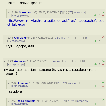
такая, только красная
+2
2.116
,
близняшко
(
?
), 15:20, 23/05/2013 [
^
] [
^^
] [
^^^
] [
ответить
]
+
–
[
к модератору
]
/
http://www.prettyfashion.ru/sites/default/files/imagecache/produ
ct_full/fedor
–3
1.48
,
GoTLiuM
(
ok
), 10:47, 23/05/2013 [
ответить
] [
﹢﹢﹢
] [
· · ·
]
[
↑
]
+
–
[
к модератору
]
/
Жгут. Педора, для ...
+1
1.49
,
Аноним
(
-
), 10:47, 23/05/2013 [
ответить
] [
﹢﹢﹢
] [
· · ·
]
[
↓
]
+
–
[
к модератору
]
/
ну есть же raspbian, назвали бы уж тогда raspdora чтоль
тогда =)
+8
2.64
,
Аноним
(
-
), 11:34, 23/05/2013 [
^
] [
^^
] [
^^^
] [
ответить
]
+
–
[
к модератору
]
/
raspidora
+5
2.66
,
тоже Аноним
(
ok
), 11:38, 23/05/2013 [
^
] [
^^
] [
^^^
] [
ответить
]
+
–
[
к модератору
]
/