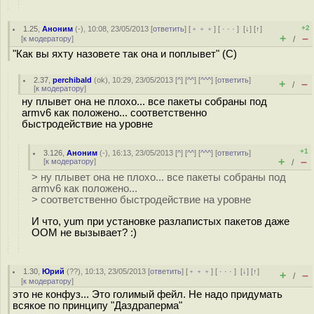
+2
1.25
,
Аноним
(
-
), 10:08, 23/05/2013 [
ответить
] [
﹢﹢﹢
] [
· · ·
]
[
↓
] [
↑
]
+
–
[
к модератору
]
/
"Как вы яхту назовете так она и поплывет" (С)
2.37
,
perchibald
(
ok
), 10:29, 23/05/2013 [
^
] [
^^
] [
^^^
] [
ответить
]
+
–
/
[
к модератору
]
ну плывет она не плохо... все пакеты собраны под
armv6 как положено... соответственно
быстродействие на уровне
+1
3.126
,
Аноним
(
-
), 16:13, 23/05/2013 [
^
] [
^^
] [
^^^
] [
ответить
]
+
–
[
к модератору
]
/
> ну плывет она не плохо... все пакеты собраны под
armv6 как положено...
> соответственно быстродействие на уровне
И что, yum при установке разлапистых пакетов даже
OOM не вызывает? :)
1.30
,
Юрий
(
??
), 10:13, 23/05/2013 [
ответить
] [
﹢﹢﹢
] [
· · ·
]
[
↓
] [
↑
]
+
–
/
[
к модератору
]
это не конфуз... Это голимый фейл. Не надо придумать
всякое по принципу "Даздраперма"