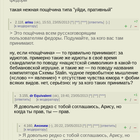
федоры
такая нежная пощёчина типа "уйди, пративный"
+7
2.118
,
arisu
(
ok
), 15:53, 23/05/2013 [
^
] [
^^
] [
^^^
] [
ответить
]
[
↓
]
+
–
[
к модератору
]
/
> Это пощёчина всем русскоговорящим
пользователям федоры. Подумайте, за кого вас там
принимают.
ну, если «пощёчина» — то правильно принимают: за
идиотов. примерно такие же идиоты в своё время
скандалили по поводу «нацистской символики» в какой-то
бебиановской игрушке. и такие же — по поводу названия
компилятора Схемы Stalin. чудное первобытное мышление
(«слово == явление») + отсутствие чувства юмора + фобии
всяких видов. нет, серьёзно: ну за кого таких принимать?
+1
3.155
,
dr Equivalent
(
ok
), 19:40, 23/05/2013 [
^
] [
^^
] [
^^^
]
+
–
[
ответить
]
[
к модератору
]
/
Я довольно редко с тобой соглашаюсь, Арису, но
когда ты прав, ты — прав.
4.160
,
Аноним
(
-
), 20:22, 23/05/2013 [
^
] [
^^
] [
^^^
] [
ответить
]
+
–
/
[
к модератору
]
> Я довольно редко с тобой соглашаюсь, Арису, но