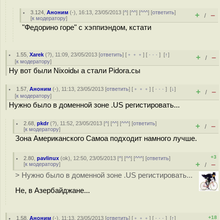
3.124
,
Аноним
(
-
), 16:13, 23/05/2013 [
^
] [
^^
] [
^^^
] [
ответить
]
+
–
/
[
к модератору
]
"Федорино горе" с хэппиэндом, кстати
1.55
,
Xarek
(
?
), 11:09, 23/05/2013 [
ответить
] [
﹢﹢﹢
] [
· · ·
]
[
↑
]
+
–
/
[
к модератору
]
Ну вот были Nixoidы а стали Pidora.cы
1.57
,
Аноним
(
-
), 11:13, 23/05/2013 [
ответить
] [
﹢﹢﹢
] [
· · ·
]
[
↓
]
+
–
/
[
к модератору
]
Нужно было в доменной зоне .US регистировать...
2.68
,
pkdr
(
?
), 11:52, 23/05/2013 [
^
] [
^^
] [
^^^
] [
ответить
]
+
–
/
[
к модератору
]
Зона Американского Самоа подходит намного лучше.
+3
2.80
,
pavlinux
(
ok
), 12:50, 23/05/2013 [
^
] [
^^
] [
^^^
] [
ответить
]
+
–
[
к модератору
]
/
> Нужно было в доменной зоне .US регистировать...
Не, в Азербайджане...
+18
1.58
,
Аноним
(
-
), 11:13, 23/05/2013 [
ответить
] [
﹢﹢﹢
] [
· · ·
]
[
↑
]