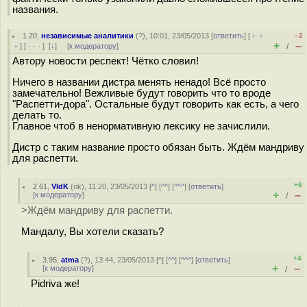
названия.
1.20
,
независимые аналитики
(
?
), 10:01, 23/05/2013 [
ответить
] [
﹢﹢
–2
+
–
﹢
] [
· · ·
]
[
↓
] [
к модератору
]
/
Автору новости респект! Чётко словил!
Ничего в названии дистра менять ненадо! Всё просто
замечательно! Вежливые будут говорить что то вроде
"Распетти-дора". Остальные будут говорить как есть, а чего
делать то.
Главное чтоб в ненормативную лексику не зачислили.
Дистр с таким название просто обязан быть. Ждём мандриву
для распетти.
+6
2.61
,
VldK
(
ok
), 11:20, 23/05/2013 [
^
] [
^^
] [
^^^
] [
ответить
]
+
–
[
к модератору
]
/
>Ждём мандриву для распетти.
Мандалу, Вы хотели сказать?
+4
3.95
,
atma
(
?
), 13:44, 23/05/2013 [
^
] [
^^
] [
^^^
] [
ответить
]
+
–
[
к модератору
]
/
Pidriva же!