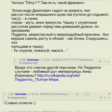
Читали "Пётр I"? Там есть такой фрагмент:
"Александр Данилович сидел на кровати, пил
рассол после вчерашнего шумства (гуляли до седьмого
часу), - в синих
глазах - муть, веки припухли. Чашку с огуречным
рассолом держал перед ним домашний дьякон, по
прозванию
Педрила, зверогласный и звероподобный мужчина - без
вершка сажень росту в обхват - как бочка. Сокрушаясь,
лез
пальцами в чашку:
- Ты огурчик, пожалуй, накося... "
4.205
,
Аноним
(
-
), 11:21, 24/05/2013 [
^
] [
^^
] [
^^^
] [
ответить
]
+
–
/
[
к модератору
]
Вроде это совсем другой персонаж. Не Педрилло
случаем - любимый шут императрицы Анны
Иоанновны?
http://ru.wikipedia.org/wiki/
Педрилло,_Пьетро-Мира
–2
1.32
,
Аноним
(
-
), 10:15, 23/05/2013 [
ответить
] [
﹢﹢﹢
] [
· · ·
]
[
↑
]
+
–
[
к модератору
]
/
Славно отожгли :)