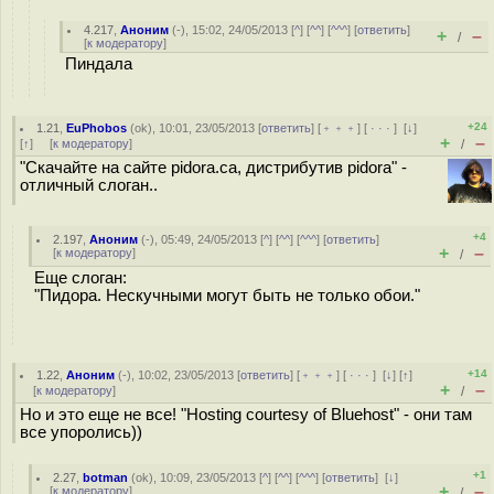
4.217
,
Аноним
(
-
), 15:02, 24/05/2013 [
^
] [
^^
] [
^^^
] [
ответить
]
+
–
/
[
к модератору
]
Пиндала
+24
1.21
,
EuPhobos
(
ok
), 10:01, 23/05/2013 [
ответить
] [
﹢﹢﹢
] [
· · ·
]
[
↓
]
+
–
[
↑
] [
к модератору
]
/
"Скачайте на сайте pidora.ca, дистрибутив pidora" -
отличный слоган..
+4
2.197
,
Аноним
(
-
), 05:49, 24/05/2013 [
^
] [
^^
] [
^^^
] [
ответить
]
+
–
[
к модератору
]
/
Еще слоган:
"Пидора. Нескучными могут быть не только обои."
+14
1.22
,
Аноним
(
-
), 10:02, 23/05/2013 [
ответить
] [
﹢﹢﹢
] [
· · ·
]
[
↓
] [
↑
]
+
–
[
к модератору
]
/
Но и это еще не все! "Hosting courtesy of Bluehost" - они там
все упоролись))
+1
2.27
,
botman
(
ok
), 10:09, 23/05/2013 [
^
] [
^^
] [
^^^
] [
ответить
]
[
↓
]
+
–
[
к модератору
]
/