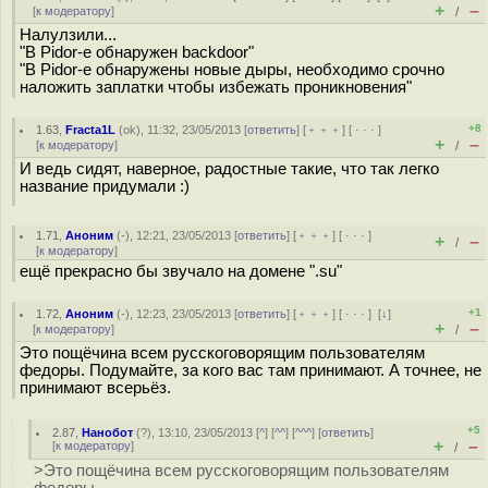
+
–
[
к модератору
]
/
Налулзили...
"В Pidor-е обнаружен backdoor"
"В Pidor-е обнаружены новые дыры, необходимо срочно
наложить заплатки чтобы избежать проникновения"
+8
1.63
,
Fracta1L
(
ok
), 11:32, 23/05/2013 [
ответить
] [
﹢﹢﹢
] [
· · ·
]
+
–
[
к модератору
]
/
И ведь сидят, наверное, радостные такие, что так легко
название придумали :)
1.71
,
Аноним
(
-
), 12:21, 23/05/2013 [
ответить
] [
﹢﹢﹢
] [
· · ·
]
+
–
/
[
к модератору
]
ещё прекрасно бы звучало на домене ".su"
+1
1.72
,
Аноним
(
-
), 12:23, 23/05/2013 [
ответить
] [
﹢﹢﹢
] [
· · ·
]
[
↓
]
+
–
[
к модератору
]
/
Это пощёчина всем русскоговорящим пользователям
федоры. Подумайте, за кого вас там принимают. А точнее, не
принимают всерьёз.
+5
2.87
,
Нанобот
(
?
), 13:10, 23/05/2013 [
^
] [
^^
] [
^^^
] [
ответить
]
+
–
[
к модератору
]
/
>Это пощёчина всем русскоговорящим пользователям