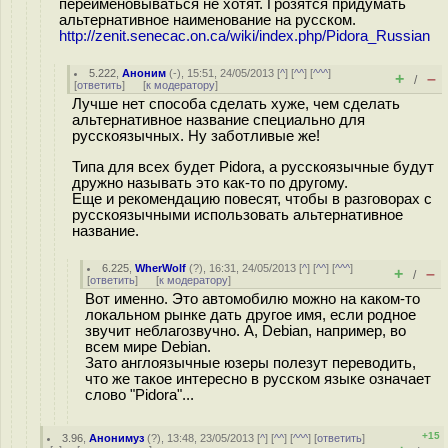
переименовываться не хотят. Грозятся придумать
альтернативное наименование на русском.
http://zenit.senecac.on.ca/wiki/index.php/Pidora_Russian
5.222
,
Аноним
(
-
), 15:51, 24/05/2013 [
^
] [
^^
] [
^^^
]
+
–
/
[
ответить
]
[
к модератору
]
Лучше нет способа сделать хуже, чем сделать
альтернативное название специально для
русскоязычных. Ну заботливые же!
Типа для всех будет Pidora, а русскоязычные будут
дружно называть это как-то по другому.
Еще и рекомендацию повесят, чтобы в разговорах с
русскоязычными использовать альтернативное
название.
6.225
,
WherWolf
(
?
), 16:31, 24/05/2013 [
^
] [
^^
] [
^^^
]
+
–
/
[
ответить
]
[
к модератору
]
Вот именно. Это автомобилю можно на каком-то
локальном рынке дать другое имя, если родное
звучит неблагозвучно. А, Debian, например, во
всем мире Debian.
Зато англоязычные юзеры полезут переводить,
что же такое интересно в русском языке означает
слово "Pidora"...
+15
3.96
,
Анонимуз
(
?
), 13:48, 23/05/2013 [
^
] [
^^
] [
^^^
] [
ответить
]