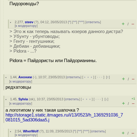
Пидороводы?
2.277
,
steev
(
?
), 04:12, 26/05/2013 [
^
] [
^^
] [
^^^
] [
ответить
]
+
–
/
[
к модератору
]
> Это ж как теперь называть юзеров данного дистра?
> Убунту - убунтоводы;
> Генту - гентушники;
> Дебиан - дебианщики;
> Pidora - ...?
Pidora = Пайдористы или Пайдорианины.
1.44
,
Аноним
(
-
), 10:37, 23/05/2013 [
ответить
] [
﹢﹢﹢
] [
· · ·
]
[
↑
]
+
–
/
[
к модератору
]
редхатовцы
+1
1.45
,
Sylvia
(
ok
), 10:37, 23/05/2013 [
ответить
] [
﹢﹢﹢
] [
· · ·
]
[
↓
]
+
–
[
к модератору
]
/
а логотипом у них такая шапочка ?
http://storage1.static.itmages.ru/i/13/0523/h_1369291036_7
081015_5ad306daa5.j
2.54
,
WherWolf
(
?
), 11:09, 23/05/2013 [
^
] [
^^
] [
^^^
] [
ответить
]
+
–
/
[
к модератору
]