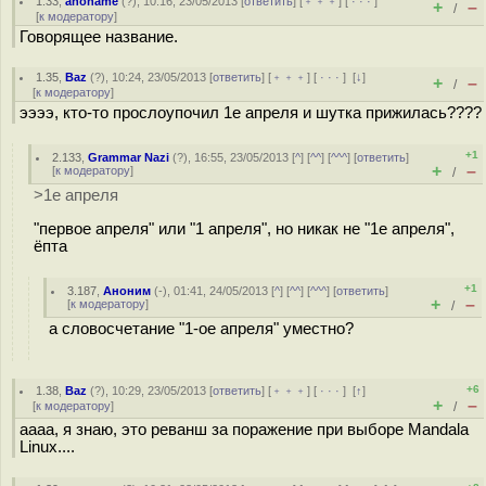
1.33
,
anoname
(
?
), 10:16, 23/05/2013 [
ответить
] [
﹢﹢﹢
] [
· · ·
]
+
–
/
[
к модератору
]
Говорящее название.
1.35
,
Baz
(
?
), 10:24, 23/05/2013 [
ответить
] [
﹢﹢﹢
] [
· · ·
]
[
↓
]
+
–
/
[
к модератору
]
ээээ, кто-то прослоупочил 1е апреля и шутка прижилась????
+1
2.133
,
Grammar Nazi
(
?
), 16:55, 23/05/2013 [
^
] [
^^
] [
^^^
] [
ответить
]
+
–
[
к модератору
]
/
>1е апреля
"первое апреля" или "1 апреля", но никак не "1е апреля",
ёпта
+1
3.187
,
Аноним
(
-
), 01:41, 24/05/2013 [
^
] [
^^
] [
^^^
] [
ответить
]
+
–
[
к модератору
]
/
а словосчетание "1-ое апреля" уместно?
+6
1.38
,
Baz
(
?
), 10:29, 23/05/2013 [
ответить
] [
﹢﹢﹢
] [
· · ·
]
[
↑
]
+
–
[
к модератору
]
/
аааа, я знаю, это реванш за поражение при выборе Mandala
Linux....