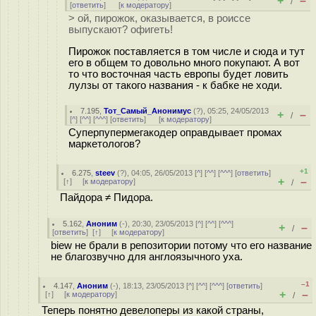
+
–
/
[
ответить
]
[
к модератору
]
> ой, пирожок, оказывается, в роиссе
выпускают? офигеть!
Пирожок поставляется в том числе и сюда и тут
его в общем то довольно много покупают. А вот
то что восточная часть европы будет ловить
лулзы от такого названия - к бабке не ходи.
7.195
,
Тот_Самый_Анонимус
(
?
), 05:25, 24/05/2013
+
–
/
[
^
] [
^^
] [
^^^
] [
ответить
]
[
к модератору
]
Суперпупермегакодер оправдывает промах
маркетологов?
+1
6.275
,
steev
(
?
), 04:05, 26/05/2013 [
^
] [
^^
] [
^^^
] [
ответить
]
+
–
[
↑
] [
к модератору
]
/
Пайдора ≠ Пидора.
5.162
,
Аноним
(
-
), 20:30, 23/05/2013 [
^
] [
^^
] [
^^^
]
+
–
/
[
ответить
]
[
↑
] [
к модератору
]
biew не брали в репозитории потому что его название
не благозвучно для англоязычного уха.
–1
4.147
,
Аноним
(
-
), 18:13, 23/05/2013 [
^
] [
^^
] [
^^^
] [
ответить
]
+
–
[
↑
] [
к модератору
]
/
Теперь понятно девелоперы из какой страны,