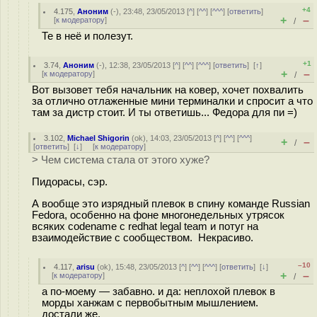
+4
4.175
,
Аноним
(
-
), 23:48, 23/05/2013 [
^
] [
^^
] [
^^^
] [
ответить
]
+
–
[
к модератору
]
/
Те в неё и полезут.
+1
3.74
,
Аноним
(
-
), 12:38, 23/05/2013 [
^
] [
^^
] [
^^^
] [
ответить
]
[
↑
]
+
–
[
к модератору
]
/
Вот вызовет тебя начальник на ковер, хочет похвалить
за отлично отлаженные мини терминалки и спросит а что
там за дистр стоит. И ты ответишь... Федора для пи =)
3.102
,
Michael Shigorin
(
ok
), 14:03, 23/05/2013 [
^
] [
^^
] [
^^^
]
+
–
/
[
ответить
]
[
↓
] [
к модератору
]
> Чем система стала от этого хуже?
Пидорасы, сэр.
А вообще это изрядный плевок в спину команде Russian
Fedora, особенно на фоне многонедельных утрясок
всяких codename c redhat legal team и потуг на
взаимодействие с сообществом. Некрасиво.
–10
4.117
,
arisu
(
ok
), 15:48, 23/05/2013 [
^
] [
^^
] [
^^^
] [
ответить
]
[
↓
]
+
–
[
к модератору
]
/
а по-моему — забавно. и да: неплохой плевок в
морды ханжам с первобытным мышлением.
достали же.