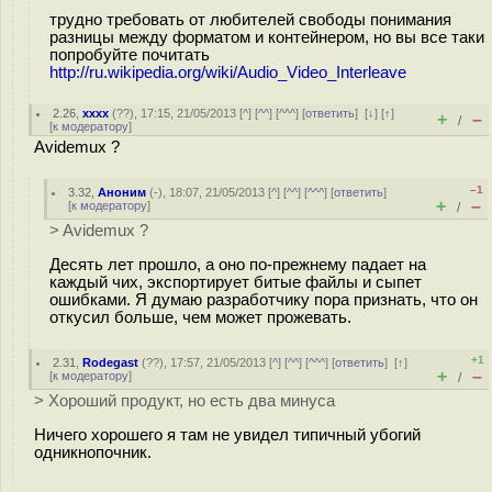
трудно требовать от любителей свободы понимания
разницы между форматом и контейнером, но вы все таки
попробуйте почитать
http://ru.wikipedia.org/wiki/Audio_Video_Interleave
2.26
,
xxxx
(
??
), 17:15, 21/05/2013 [
^
] [
^^
] [
^^^
] [
ответить
]
[
↓
] [
↑
]
+
–
/
[
к модератору
]
Avidemux ?
–1
3.32
,
Аноним
(
-
), 18:07, 21/05/2013 [
^
] [
^^
] [
^^^
] [
ответить
]
+
–
[
к модератору
]
/
> Avidemux ?
Десять лет прошло, а оно по-прежнему падает на
каждый чих, экспортирует битые файлы и сыпет
ошибками. Я думаю разработчику пора признать, что он
откусил больше, чем может прожевать.
+1
2.31
,
Rodegast
(
??
), 17:57, 21/05/2013 [
^
] [
^^
] [
^^^
] [
ответить
]
[
↑
]
+
–
[
к модератору
]
/
> Хороший продукт, но есть два минуса
Ничего хорошего я там не увидел типичный убогий
одникнопочник.