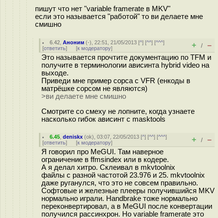
пишут что нет "variable framerate в MKV"
если это называется "работой" то ви делаете мне
смишно
6.42
,
Аноним
(
-
), 22:51, 21/05/2013 [
^
] [
^^
] [
^^^
]
+
–
/
[
ответить
]
[
к модератору
]
Это называется прочтите документацию по TFM и
получите в терминологии ависинта hybrid video на
выходе.
Приведи мне пример сорса с VFR (енкоды в
матрёшке сорсом не являются)
>ви делаете мне смишно
Смотрите со смеху не лопните, когда узнаете
насколько гибок ависинт с masktools
6.45
,
deniskx
(
ok
), 03:07, 22/05/2013 [
^
] [
^^
] [
^^^
]
+
–
/
[
ответить
]
[
к модератору
]
Я говорил про MeGUI. Там наверное
ограничение в ffmsindex или в кодере.
А я делал хитро. Склеивал в mkvtoolnix
файлы с разной частотой 23.976 и 25. mkvtoolnix
даже руганулся, что это не совсем правильно.
Софтовые и железные плееры получившийся MKV
нормально играли. Handbrake тоже нормально
переконвертировал, а в MeGUI после конвертации
получился рассинхрон. Но variable framerate это