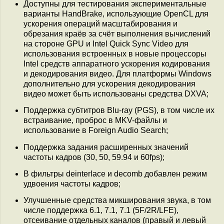
Доступны для тестирования экспериментальные
варианты HandBrake, использующие OpenCL для
ускорения операций масштабирования и
обрезания краёв за счёт выполнения вычислений
на стороне GPU и Intel Quick Sync Video для
использования встроенных в новые процессоры
Intel средств аппаратного ускорения кодирования
и декодирования видео. Для платформы Windows
дополнительно для ускорения декодирования
видео может быть использованы средства DXVA;
Поддержка субтитров Blu-ray (PGS), в том числе их
встраивание, проброс в MKV-файлы и
использование в Foreign Audio Search;
Поддержка задания расширенных значений
частоты кадров (30, 50, 59.94 и 60fps);
В фильтры deinterlace и decomb добавлен режим
удвоения частоты кадров;
Улучшенные средства микширования звука, в том
числе поддержка 6.1, 7.1, 7.1 (5F/2R/LFE),
отсеивание отдельных каналов (правый и левый