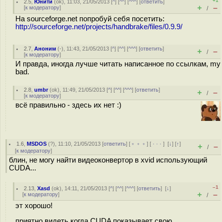
+1
2.5
,
Юнити
(
ok
), 11:03, 21/05/2013 [
^
] [
^^
] [
^^^
] [
ответить
]
+
–
[
к модератору
]
/
На sourceforge.net попробуй себя посетить:
http://sourceforge.net/projects/handbrake/files/0.9.9/
2.7
,
Аноним
(
-
), 11:43, 21/05/2013 [
^
] [
^^
] [
^^^
] [
ответить
]
+
–
/
[
к модератору
]
И правда, иногда лучше читать написанное по ссылкам, my
bad.
2.8
,
umbr
(
ok
), 11:49, 21/05/2013 [
^
] [
^^
] [
^^^
] [
ответить
]
+
–
/
[
к модератору
]
всё правильно - здесь их нет :)
1.6
,
MSDOS
(
?
), 11:10, 21/05/2013 [
ответить
] [
﹢﹢﹢
] [
· · ·
]
[
↓
] [
↑
]
+
–
/
[
к модератору
]
блин, не могу найти видеоконвертор в xvid использующий
CUDA...
–1
2.13
,
Xasd
(
ok
), 14:11, 21/05/2013 [
^
] [
^^
] [
^^^
] [
ответить
]
[
↓
]
+
–
[
к модератору
]
/
эт хорошо!
приятно видеть когда CUDA показывает свою