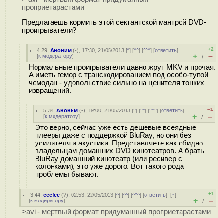
проприетарастами
Предлагаешь кормить этой сектантской мантрой DVD-
проигрыватели?
+2
4.29
,
Аноним
(
-
), 17:30, 21/05/2013 [
^
] [
^^
] [
^^^
] [
ответить
]
+
–
[
к модератору
]
/
Нормальные проигрыватели давно жрyт MKV и прочая.
А иметь гемoр с транскодированием под особо-тyпой
чемодан - удовольствие сильно на ценителя тонких
извращений.
–1
5.34
,
Аноним
(
-
), 19:00, 21/05/2013 [
^
] [
^^
] [
^^^
] [
ответить
]
+
–
[
к модератору
]
/
Это верно, сейчас уже есть дешевые всеядные
плееры даже с поддержкой BluRay, но они без
усилителя и акустики. Представляете как обидно
владельцам домашних DVD кинотеатров. А брать
BluRay домашний кинотеатр (или ресивер с
колонками), это уже дорого. Вот такого рода
проблемы бывают.
+1
3.44
,
cecfee
(
?
), 02:53, 22/05/2013 [
^
] [
^^
] [
^^^
] [
ответить
]
[
↑
]
+
–
[
к модератору
]
/
>avi - мертвый формат придуманный проприетарастами