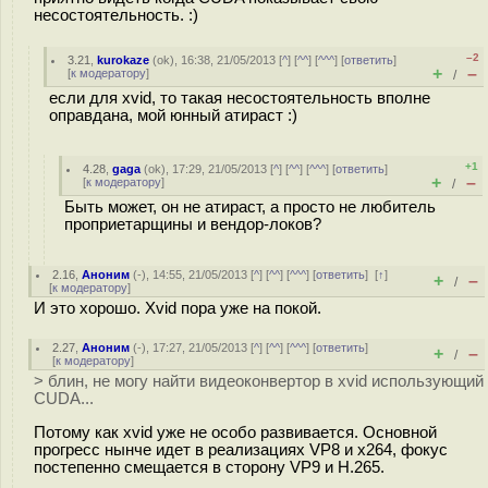
несостоятельность. :)
–2
3.21
,
kurokaze
(
ok
), 16:38, 21/05/2013 [
^
] [
^^
] [
^^^
] [
ответить
]
+
–
[
к модератору
]
/
если для xvid, то такая несостоятельность вполне
оправдана, мой юнный атираст :)
+1
4.28
,
gaga
(
ok
), 17:29, 21/05/2013 [
^
] [
^^
] [
^^^
] [
ответить
]
+
–
[
к модератору
]
/
Быть может, он не атираст, а просто не любитель
проприетарщины и вендор-локов?
2.16
,
Аноним
(
-
), 14:55, 21/05/2013 [
^
] [
^^
] [
^^^
] [
ответить
]
[
↑
]
+
–
/
[
к модератору
]
И это хорошо. Xvid пора уже на покой.
2.27
,
Аноним
(
-
), 17:27, 21/05/2013 [
^
] [
^^
] [
^^^
] [
ответить
]
+
–
/
[
к модератору
]
> блин, не могу найти видеоконвертор в xvid использующий
CUDA...
Потому как xvid уже не особо развивается. Основной
прогресс нынче идет в реализациях VP8 и х264, фокус
постепенно смещается в сторону VP9 и H.265.