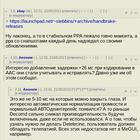
1.9
,
okay
(
ok
), 12:31, 21/05/2013 [
ответить
] [
﹢﹢﹢
] [
· · ·
]
[
↑
]
+
–
/
[
к модератору
]
>
https://launchpad.net/~stebbins/+archive/handbrake-
releases
Ну наконец, а то в стабильном PPA лежало говно мамонта, а
ppa со снапшотами каждый день надоедал со своими
обновлениями.
1.10
,
Аноним
(
-
), 12:32, 21/05/2013 [
ответить
] [
﹢﹢﹢
] [
· · ·
]
[
↓
]
+
–
/
[
к модератору
]
Интересно добавление задержки +26 мс при кодировании в
AAC они стали учитывать и исправлять? Давно уже им об
этом сообщал.
2.11
,
Аноним
(
-
), 12:41, 21/05/2013 [
^
] [
^^
] [
^^^
] [
ответить
]
+
–
/
[
к модератору
]
Это же не 5-10 мс на которые можно закрыть глаза. И
интересно автоматическая нормализация громкости и
нормальный АВТОдеинтерлейс появился? А то раньше
Decomd сильно снижал производительность будучи
включенным, даже если не использовался. А о том, чтобы
узнать нужно ли делать Detelecine, пользователь должен
обладать телепатией. Всех этих недостатков нет в MeGUI,
например.