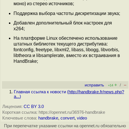
моно) из стерео источников;
Поддержка выбора частоты дискретизации звука;
Добавлен дополнительный блок настроек для
x264;
На платформе Linux обеспечено использование
штатных библиотек текущего дистрибутива:
fontconfig, freetype, libxml2, libass, libogg, libvorbis,
libtheora и libsamplerate, вместо их встраивания в
HandBrake;
+
–
исправить
/
+14
Главная ссылка к новости (
http://handbrake.fr/news.php?
a...
)
Лицензия:
CC BY 3.0
Короткая ссылка: https://opennet.ru/36976-handbrake
Ключевые слова:
handbrake
,
convert
,
video
При перепечатке указание ссылки на opennet.ru обязательно