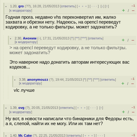
–1
1.20
,
gro
(
??
), 16:28, 21/05/2013 [
ответить
] [
﹢﹢﹢
] [
· · ·
]
[
↓
] [
↑
]
+
–
[
к модератору
]
/
Годная прога. недавно vhs переконвертил им, жалко
захвата и обрезки нету. Надеюсь, на opencl переведут
кодировку, а не только фильтры. может задонатить?
2.30
,
Аноним
(
-
), 17:31, 21/05/2013 [
^
] [
^^
] [
^^^
] [
ответить
]
+
–
/
[
к модератору
]
> на opencl переведут кодировку, а не только фильтры.
может задонатить?
Это наверное надо донатить авторам интересующих вас
кодеков...
–1
3.38
,
anonymouzz
(
?
), 19:44, 21/05/2013 [
^
] [
^^
] [
^^^
] [
ответить
]
+
–
[
к модератору
]
/
vlc лучше
–1
1.39
,
ovg
(
?
), 20:05, 21/05/2013 [
ответить
] [
﹢﹢﹢
] [
· · ·
]
[
↑
]
+
–
[
к модератору
]
/
Ну вот, в новости написали что бинарники для Федоры есть,
а я, слепой, найти их не могу. Или их там нет?
–1
1.40
,
Mr. Cake
(
?
), 22:25, 21/05/2013 [
ответить
] [
﹢﹢﹢
] [
· · ·
]