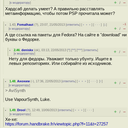
+
–
[
к модератору
]
/
Хардсаб делать умеет? А правильно расставлять
метаинформацию, чтобы потом PSP прочитала может?
–1
1.43
,
Fomalhaut
(
?
), 23:07, 21/05/2013 [
ответить
] [
﹢﹢﹢
] [
· · ·
]
[
↓
]
+
–
[
к модератору
]
/
А где ссылка на пакеты для Fedora? На сайте в "download" ни
буквы о Федорке.
2.46
,
deniskx
(
ok
), 03:13, 22/05/2013 [
^
] [
^^
] [
^^^
] [
ответить
]
+
–
/
[
к модератору
]
Нету для федоры. Уважают только убунту. Ищите в
левых репозиториях. Или собирайте из исходников.
1.48
,
Аноним
(
-
), 17:36, 22/05/2013 [
ответить
] [
﹢﹢﹢
] [
· · ·
]
[
↑
]
+
–
/
[
к модератору
]
> AviSynth
Use VapourSynth, Luke.
1.49
,
Drool
(
?
), 12:49, 10/06/2013 [
ответить
] [
﹢﹢﹢
] [
· · ·
]
+
–
/
[
к модератору
]
Хе-хе:
https://forum.handbrake.fr/viewtopic.php?f=11&t=27257