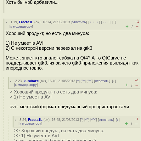
Хоть бы vp8 добавили...
–1
1.19
,
Fracta1L
(
ok
), 16:14, 21/05/2013 [
ответить
] [
﹢﹢﹢
] [
· · ·
]
[
↓
]
+
–
[
к модератору
]
/
Хороший продукт, но есть два минуса:
1) Не умеет в AVI
2) С некоторой версии переехал на gtk3
Может, знает кто аналог сабжа на Qt4? А то QtCurve не
поддерживает gtk3, из-за чего gtk3-приложения выглядят как
инородное говно.
–1
2.23
,
kurokaze
(
ok
), 16:40, 21/05/2013 [
^
] [
^^
] [
^^^
] [
ответить
]
[
↓
]
+
–
[
к модератору
]
/
> Хороший продукт, но есть два минуса:
> 1) Не умеет в AVI
avi - мертвый формат придуманный проприетарастами
–1
3.24
,
Fracta1L
(
ok
), 16:48, 21/05/2013 [
^
] [
^^
] [
^^^
] [
ответить
]
[
↓
]
+
–
[
к модератору
]
/
>> Хороший продукт, но есть два минуса:
>> 1) Не умеет в AVI
> avi - мертвый формат придуманный