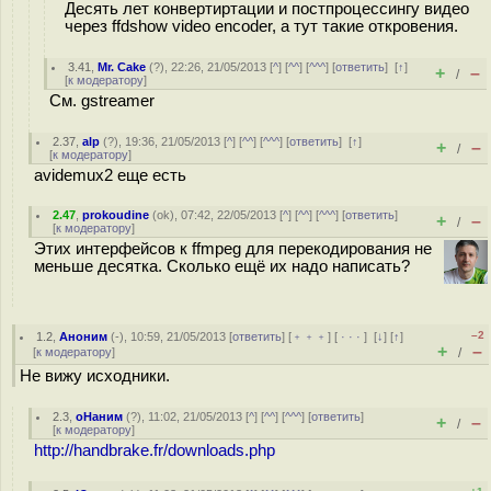
Десять лет конвертиртации и постпроцессингу видео
через ffdshow video encoder, а тут такие откровения.
3.41
,
Mr. Cake
(
?
), 22:26, 21/05/2013 [
^
] [
^^
] [
^^^
] [
ответить
]
[
↑
]
+
–
/
[
к модератору
]
См. gstreamer
2.37
,
alp
(
?
), 19:36, 21/05/2013 [
^
] [
^^
] [
^^^
] [
ответить
]
[
↑
]
+
–
/
[
к модератору
]
avidemux2 еще есть
2.47
,
prokoudine
(
ok
), 07:42, 22/05/2013 [
^
] [
^^
] [
^^^
] [
ответить
]
+
–
/
[
к модератору
]
Этих интерфейсов к ffmpeg для перекодирования не
меньше десятка. Сколько ещё их надо написать?
–2
1.2
,
Аноним
(
-
), 10:59, 21/05/2013 [
ответить
] [
﹢﹢﹢
] [
· · ·
]
[
↓
] [
↑
]
+
–
[
к модератору
]
/
Не вижу исходники.
2.3
,
оНаним
(
?
), 11:02, 21/05/2013 [
^
] [
^^
] [
^^^
] [
ответить
]
+
–
/
[
к модератору
]
http://handbrake.fr/downloads.php