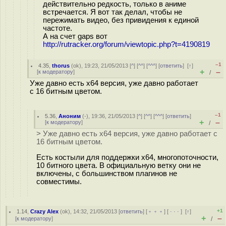
действительно редкость, только в аниме
встречается. Я вот так делал, чтобы не
пережимать видео, без привидения к единой
частоте.
А на счет gaps вот
http://rutracker.org/forum/viewtopic.php?t=4190819
–1
4.35
,
thorus
(
ok
), 19:23, 21/05/2013 [
^
] [
^^
] [
^^^
] [
ответить
]
[
↑
]
+
–
[
к модератору
]
/
Уже давно есть x64 версия, уже давно работает
с 16 битным цветом.
–1
5.36
,
Аноним
(
-
), 19:36, 21/05/2013 [
^
] [
^^
] [
^^^
] [
ответить
]
+
–
[
к модератору
]
/
> Уже давно есть x64 версия, уже давно работает с
16 битным цветом.
Есть костыли для поддержки x64, многопоточности,
10 битного цвета. В официальную ветку они не
включены, с большинством плагинов не
совместимы.
+1
1.14
,
Crazy Alex
(
ok
), 14:32, 21/05/2013 [
ответить
] [
﹢﹢﹢
] [
· · ·
]
[
↑
]
+
–
[
к модератору
]
/