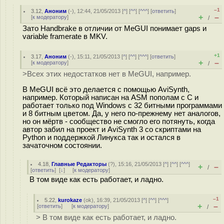
–1
3.12
,
Аноним
(
-
), 12:44, 21/05/2013 [
^
] [
^^
] [
^^^
] [
ответить
]
+
–
[
к модератору
]
/
Зато Handbrake в отличии от MeGUI понимает gaps и
variable framerate в MKV.
+1
3.17
,
Аноним
(
-
), 15:11, 21/05/2013 [
^
] [
^^
] [
^^^
] [
ответить
]
+
–
[
к модератору
]
/
>Всех этих недостатков нет в MeGUI, например.
В MeGUI всё это делается с помощью AviSynth,
например. Который написан на ASM пополам с C и
работает только под Windows c 32 битными программами
и 8 битным цветом. Да, у него по-прежнему нет аналогов,
но он мёртв - сообщество не смогло его потянуть, когда
автор забил на проект и AviSynth 3 со скриптами на
Python и поддержкой Линукса так и остался в
зачаточном состоянии.
4.18
,
Главные Редакторы
(
?
), 15:16, 21/05/2013 [
^
] [
^^
] [
^^^
]
+
–
/
[
ответить
]
[
↓
] [
к модератору
]
В том виде как есть работает, и ладно.
–1
5.22
,
kurokaze
(
ok
), 16:39, 21/05/2013 [
^
] [
^^
] [
^^^
]
+
–
[
ответить
]
[
к модератору
]
/
> В том виде как есть работает, и ладно.