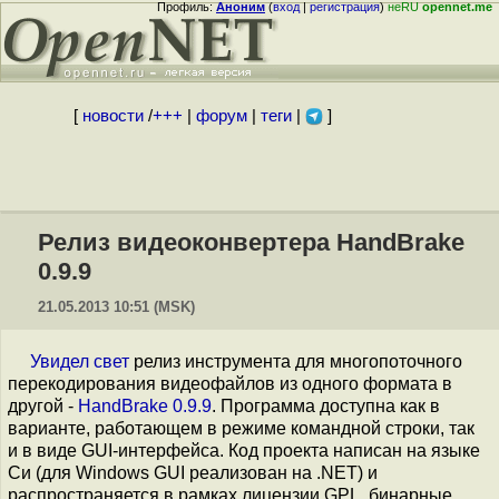
Профиль:
Аноним
(
вход
|
регистрация
)
неRU
opennet.me
[
новости
/
+++
|
форум
|
теги
|
]
Релиз видеоконвертера HandBrake
0.9.9
21.05.2013 10:51 (MSK)
Увидел свет
релиз инструмента для многопоточного
перекодирования видеофайлов из одного формата в
другой -
HandBrake 0.9.9
. Программа доступна как в
варианте, работающем в режиме командной строки, так
и в виде GUI-интерфейса. Код проекта написан на языке
Си (для Windows GUI реализован на .NET) и
распространяется в рамках лицензии GPL, бинарные