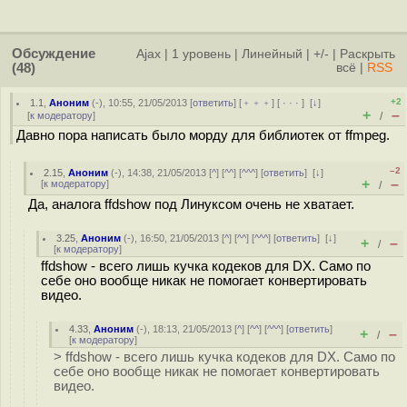
Обсуждение
Ajax
|
1 уровень
|
Линейный
|
+/-
|
Раскрыть
(48)
всё
|
RSS
+2
1.1
,
Аноним
(
-
), 10:55, 21/05/2013 [
ответить
] [
﹢﹢﹢
] [
· · ·
]
[
↓
]
+
–
[
к модератору
]
/
Давно пора написать было морду для библиотек от ffmpeg.
–2
2.15
,
Аноним
(
-
), 14:38, 21/05/2013 [
^
] [
^^
] [
^^^
] [
ответить
]
[
↓
]
+
–
[
к модератору
]
/
Да, аналога ffdshow под Линуксом очень не хватает.
3.25
,
Аноним
(
-
), 16:50, 21/05/2013 [
^
] [
^^
] [
^^^
] [
ответить
]
[
↓
]
+
–
/
[
к модератору
]
ffdshow - всего лишь кучка кодеков для DX. Само по
себе оно вообще никак не помогает конвертировать
видео.
4.33
,
Аноним
(
-
), 18:13, 21/05/2013 [
^
] [
^^
] [
^^^
] [
ответить
]
+
–
/
[
к модератору
]
> ffdshow - всего лишь кучка кодеков для DX. Само по
себе оно вообще никак не помогает конвертировать
видео.