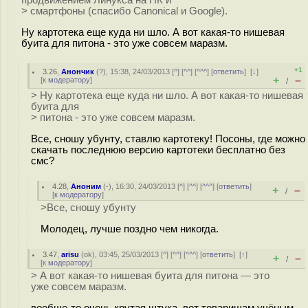
продвижением Линукса на ПК и
> смартфоны (спасибо Canonical и Google).
Ну картотека еще куда ни шло. А вот какая-то нишевая
буита для питона - это уже совсем маразм.
+1
3.26
,
Анончик
(
?
), 15:38, 24/03/2013 [
^
] [
^^
] [
^^^
] [
ответить
]
[
↓
]
+
–
[
к модератору
]
/
> Ну картотека еще куда ни шло. А вот какая-то нишевая
буита для
> питона - это уже совсем маразм.
Все, сношу убунту, ставлю картотеку! Посоны, где можно
скачать последнюю версию картотеки бесплатно без
смс?
4.28
,
Аноним
(
-
), 16:30, 24/03/2013 [
^
] [
^^
] [
^^^
] [
ответить
]
+
–
/
[
к модератору
]
>Все, сношу убунту
Молодец, лучше поздно чем никогда.
3.47
,
arisu
(
ok
), 03:45, 25/03/2013 [
^
] [
^^
] [
^^^
] [
ответить
]
[
↑
]
+
–
/
[
к модератору
]
> А вот какая-то нишевая буита для питона — это
уже совсем маразм.
вообще-то очень крутая штука. вот товарищам учёным