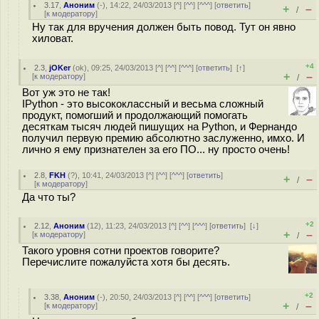
3.17
,
Аноним
(
-
), 14:22, 24/03/2013 [
^
] [
^^
] [
^^^
] [
ответить
]
+
–
/
[
к модератору
]
Ну так для вручения должен быть повод. Тут он явно
хиловат.
+4
2.3
,
jOKer
(
ok
), 09:25, 24/03/2013 [
^
] [
^^
] [
^^^
] [
ответить
]
[
↑
]
+
–
[
к модератору
]
/
Вот уж это не так!
IPython - это высококлассный и весьма сложный
продукт, помогший и продолжающий помогать
десяткам тысяч людей пишущих на Python, и Фернандо
получил первую премию абсолютно заслуженно, имхо. И
лично я ему признателен за его ПО... ну просто очень!
2.8
,
FKH
(
?
), 10:41, 24/03/2013 [
^
] [
^^
] [
^^^
] [
ответить
]
+
–
/
[
к модератору
]
Да что ты?
+2
2.12
,
Аноним
(
12
), 11:23, 24/03/2013 [
^
] [
^^
] [
^^^
] [
ответить
]
[
↓
]
+
–
[
к модератору
]
/
Такого уровня сотни проектов говорите?
Перечислите пожалуйста хотя бы десять.
+2
3.38
,
Аноним
(
-
), 20:50, 24/03/2013 [
^
] [
^^
] [
^^^
] [
ответить
]
+
–
[
к модератору
]
/