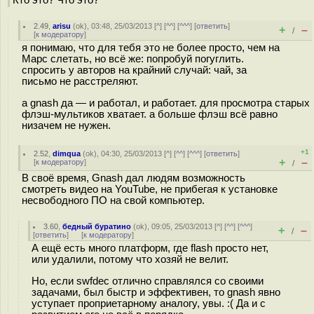
2.49
,
arisu
(
ok
), 03:48, 25/03/2013 [
^
] [
^^
] [
^^^
] [
ответить
]
+
–
/
[
к модератору
]
я понимаю, что для тебя это не более просто, чем на
Марс слетать, но всё же: попробуй погуглить.
спросить у авторов на крайний случай: чай, за
письмо не расстреляют.
а gnash да — и работал, и работает. для просмотра старых
флэш-мультиков хватает. а больше флэш всё равно
низачем не нужен.
+1
2.52
,
dimqua
(
ok
), 04:30, 25/03/2013 [
^
] [
^^
] [
^^^
] [
ответить
]
+
–
[
к модератору
]
/
В своё время, Gnash дал людям возможность
смотреть видео на YouTube, не прибегая к установке
несвободного ПО на свой компьютер.
3.60
,
бедный буратино
(
ok
), 09:05, 25/03/2013 [
^
] [
^^
] [
^^^
]
+
–
/
[
ответить
]
[
к модератору
]
А ещё есть много платформ, где flash просто нет,
или удалили, потому что хозяй не велит.
Но, если swfdec отлично справлялся со своими
задачами, был быстр и эффективен, то gnash явно
уступает проприетарному аналогу, увы. :( Да и с