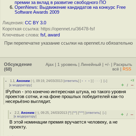
премии за вклад в развитие свободного ПО
OpenNews: Выдвижение кандидатов на конкурс Free
Software Awards 2009
Лицензия:
CC BY 3.0
Короткая ссылка: https://opennet.ru/36478-fsf
Ключевые слова:
fsf
,
award
При перепечатке указание ссылки на opennet.ru обязательно
Обсуждение
Ajax
|
1 уровень
|
Линейный
|
+/-
|
Раскрыть
(68)
всё
|
RSS
+3
1.1
,
Аноним
(
-
), 09:19, 24/03/2013 [
ответить
] [
﹢﹢﹢
] [
· · ·
]
[
↓
]
+
–
[
к модератору
]
/
IPython - это конечно интересная штука, но такого уровня
проектов сотни, и на фоне прошлых победителей как-то
несерьёзно выглядит.
2.2
,
Аноним
(
-
), 09:25, 24/03/2013 [
^
] [
^^
] [
^^^
] [
ответить
]
[
↓
]
+
–
/
[
к модератору
]
В этой номинации премия вручается человеку, а не
проекту.