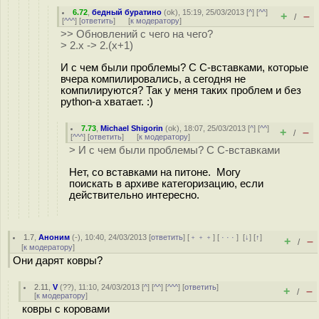
6.72
,
бедный буратино
(
ok
), 15:19, 25/03/2013 [
^
] [
^^
]
+
–
/
[
^^^
] [
ответить
]
[
к модератору
]
>> Обновлений с чего на чего?
> 2.x -> 2.(x+1)
И с чем были проблемы? С C-вставками, которые
вчера компилировались, а сегодня не
компилируются? Так у меня таких проблем и без
python-а хватает. :)
7.73
,
Michael Shigorin
(
ok
), 18:07, 25/03/2013 [
^
] [
^^
]
+
–
/
[
^^^
] [
ответить
]
[
к модератору
]
> И с чем были проблемы? С C-вставками
Нет, со вставками на питоне. Могу
поискать в архиве категоризацию, если
действительно интересно.
1.7
,
Аноним
(
-
), 10:40, 24/03/2013 [
ответить
] [
﹢﹢﹢
] [
· · ·
]
[
↓
] [
↑
]
+
–
/
[
к модератору
]
Они дарят ковры?
2.11
,
V
(
??
), 11:10, 24/03/2013 [
^
] [
^^
] [
^^^
] [
ответить
]
+
–
/
[
к модератору
]
ковры с коровами