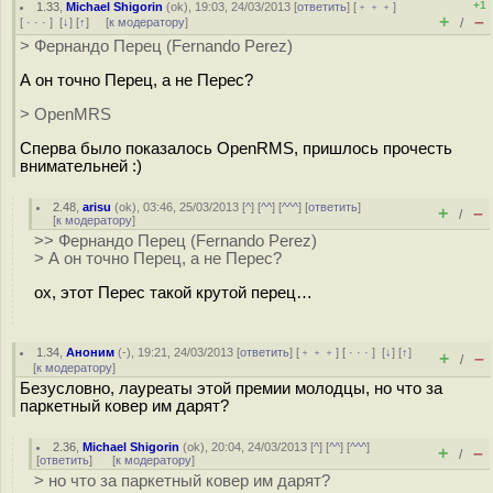
+1
1.33
,
Michael Shigorin
(
ok
), 19:03, 24/03/2013 [
ответить
] [
﹢﹢﹢
]
+
–
[
· · ·
]
[
↓
] [
↑
] [
к модератору
]
/
> Фернандо Перец (Fernando Perez)
А он точно Перец, а не Перес?
> OpenMRS
Сперва было показалось OpenRMS, пришлось прочесть
внимательней :)
2.48
,
arisu
(
ok
), 03:46, 25/03/2013 [
^
] [
^^
] [
^^^
] [
ответить
]
+
–
/
[
к модератору
]
>> Фернандо Перец (Fernando Perez)
> А он точно Перец, а не Перес?
ох, этот Перес такой крутой перец…
1.34
,
Аноним
(
-
), 19:21, 24/03/2013 [
ответить
] [
﹢﹢﹢
] [
· · ·
]
[
↓
] [
↑
]
+
–
/
[
к модератору
]
Безусловно, лауреаты этой премии молодцы, но что за
паркетный ковер им дарят?
2.36
,
Michael Shigorin
(
ok
), 20:04, 24/03/2013 [
^
] [
^^
] [
^^^
]
+
–
/
[
ответить
]
[
к модератору
]
> но что за паркетный ковер им дарят?