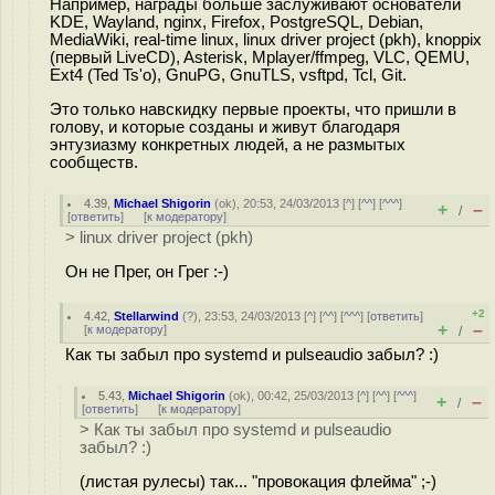
Например, награды больше заслуживают основатели
KDE, Wayland, nginx, Firefox, PostgreSQL, Debian,
MediaWiki, real-time linux, linux driver project (pkh), knoppix
(первый LiveCD), Asterisk, Mplayer/ffmpeg, VLC, QEMU,
Ext4 (Ted Ts'o), GnuPG, GnuTLS, vsftpd, Tcl, Git.
Это только навскидку первые проекты, что пришли в
голову, и которые созданы и живут благодаря
энтузиазму конкретных людей, а не размытых
сообществ.
4.39
,
Michael Shigorin
(
ok
), 20:53, 24/03/2013 [
^
] [
^^
] [
^^^
]
+
–
/
[
ответить
]
[
к модератору
]
> linux driver project (pkh)
Он не Прег, он Грег :-)
+2
4.42
,
Stellarwind
(
?
), 23:53, 24/03/2013 [
^
] [
^^
] [
^^^
] [
ответить
]
+
–
[
к модератору
]
/
Как ты забыл про systemd и pulseaudio забыл? :)
5.43
,
Michael Shigorin
(
ok
), 00:42, 25/03/2013 [
^
] [
^^
] [
^^^
]
+
–
/
[
ответить
]
[
к модератору
]
> Как ты забыл про systemd и pulseaudio
забыл? :)
(листая рулесы) так... "провокация флейма" ;-)