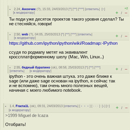
+2
2.24
,
Анончик
(
?
), 15:33, 24/03/2013 [
^
] [
^^
] [
^^^
] [
ответить
]
[
↑
]
+
–
[
к модератору
]
/
Ты поди уже десяток проектов такого уровня сделал? Ты
не стесняйся, говори!
2.50
,
web
(
?
), 04:05, 25/03/2013 [
^
] [
^^
] [
^^^
] [
ответить
]
+
–
/
[
к модератору
]
https://github.com/ipython/ipython/wiki/Roadmap:-IPython
ссудя по родмапу метят на эквивалент
кроссплатформенному шелу (Mac, Win, Linux..)
2.55
,
бедный буратино
(
ok
), 08:58, 25/03/2013 [
^
] [
^^
] [
^^^
]
+
–
/
[
ответить
]
[
к модератору
]
ipython - это очень важная штука. это даже ближе к
sage (или даже sage основан на ipython, я сейчас так
и не вспомню), там очень много полезных вещей,
начиная с моего любимого notebook.
1.4
,
Fracta1L
(
ok
), 09:31, 24/03/2013 [
ответить
] [
﹢﹢﹢
] [
· · ·
]
[
↓
] [
↑
]
+
–
/
[
к модератору
]
>1999 Miguel de Icaza
Отобрать!