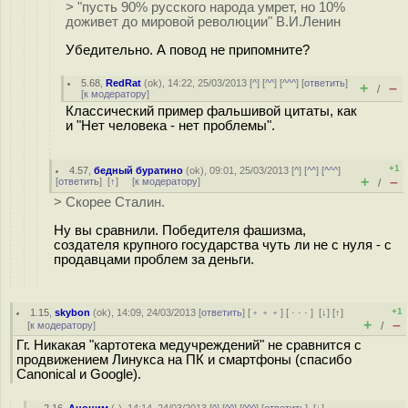
> "пусть 90% русского народа умрет, но 10%
доживет до мировой революции" В.И.Ленин
Убедительно. А повод не припомните?
5.68
,
RedRat
(
ok
), 14:22, 25/03/2013 [
^
] [
^^
] [
^^^
] [
ответить
]
+
–
/
[
к модератору
]
Классический пример фальшивой цитаты, как
и "Нет человека - нет проблемы".
+1
4.57
,
бедный буратино
(
ok
), 09:01, 25/03/2013 [
^
] [
^^
] [
^^^
]
+
–
[
ответить
]
[
↑
] [
к модератору
]
/
> Скорее Сталин.
Ну вы сравнили. Победителя фашизма,
создателя крупного государства чуть ли не с нуля - с
продавцами проблем за деньги.
+1
1.15
,
skybon
(
ok
), 14:09, 24/03/2013 [
ответить
] [
﹢﹢﹢
] [
· · ·
]
[
↓
] [
↑
]
+
–
[
к модератору
]
/
Гг. Никакая "картотека медучреждений" не сравнится с
продвижением Линукса на ПК и смартфоны (спасибо
Canonical и Google).