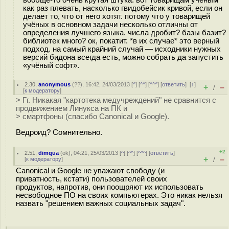
как раз плевать, насколько гвидобейсик кривой, если он
делает то, что от него хотят. потому что у товарищей
учёных в основном задачи несколько отличны от
определения лучшего языка. числа дробит? базы базит?
библиотек много? ок, покатит. *в их случае* это верный
подход. на самый крайний случай — исходники нужных
версий бидона всегда есть, можно собрать да запустить
«учёный софт».
2.30
,
anonymous
(
??
), 16:42, 24/03/2013 [
^
] [
^^
] [
^^^
] [
ответить
]
[
↑
]
+
–
/
[
к модератору
]
> Гг. Никакая "картотека медучреждений" не сравнится с
продвижением Линукса на ПК и
> смартфоны (спасибо Canonical и Google).
Ведроид? Сомнительно.
+2
2.51
,
dimqua
(
ok
), 04:21, 25/03/2013 [
^
] [
^^
] [
^^^
] [
ответить
]
+
–
[
к модератору
]
/
Canonical и Google не уважают свободу (и
приватность, кстати) пользователей своих
продуктов, напротив, они поощряют их использовать
несвободное ПО на своих компьютерах. Это никак нельзя
назвать "решением важных социальных задач".