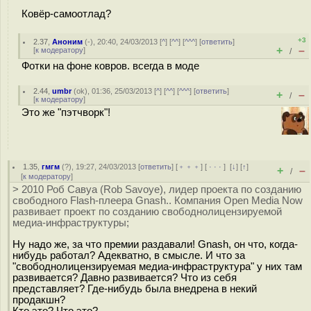
Ковёр-самоотлад?
+3
2.37
,
Аноним
(
-
), 20:40, 24/03/2013 [
^
] [
^^
] [
^^^
] [
ответить
]
+
–
[
к модератору
]
/
Фотки на фоне ковров. всегда в моде
2.44
,
umbr
(
ok
), 01:36, 25/03/2013 [
^
] [
^^
] [
^^^
] [
ответить
]
+
–
/
[
к модератору
]
Это же "пэтчворк"!
1.35
,
гмгм
(
?
), 19:27, 24/03/2013 [
ответить
] [
﹢﹢﹢
] [
· · ·
]
[
↓
] [
↑
]
+
–
/
[
к модератору
]
> 2010 Роб Савуа (Rob Savoye), лидер проекта по созданию
свободного Flash-плеера Gnash.. Компания Open Media Now
развивает проект по созданию свободнолицензируемой
медиа-инфраструктуры;
Ну надо же, за что премии раздавали! Gnash, он что, когда-
нибудь работал? Адекватно, в смысле. И что за
"свободнолицензируемая медиа-инфраструктура" у них там
развивается? Давно развивается? Что из себя
представляет? Где-нибудь была внедрена в некий
продакшн?
Кто это? Что это?