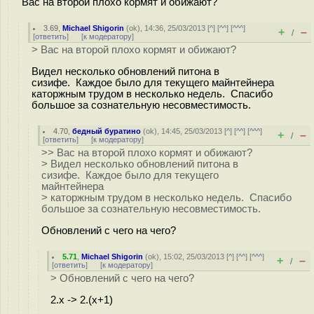
Вас на второй плохо кормят и обижают?
3.69
,
Michael Shigorin
(
ok
), 14:36, 25/03/2013 [
^
] [
^^
] [
^^^
]
+
–
/
[
ответить
]
[
к модератору
]
> Вас на второй плохо кормят и обижают?
Видел несколько обновлений питона в
сизифе. Каждое было для текущего майнтейнера
каторжным трудом в несколько недель. Спасибо
большое за сознательную несовместимость.
4.70
,
бедный буратино
(
ok
), 14:45, 25/03/2013 [
^
] [
^^
] [
^^^
]
+
–
/
[
ответить
]
[
к модератору
]
>> Вас на второй плохо кормят и обижают?
> Видел несколько обновлений питона в
сизифе. Каждое было для текущего
майнтейнера
> каторжным трудом в несколько недель. Спасибо
большое за сознательную несовместимость.
Обновлений с чего на чего?
5.71
,
Michael Shigorin
(
ok
), 15:02, 25/03/2013 [
^
] [
^^
] [
^^^
]
+
–
/
[
ответить
]
[
к модератору
]
> Обновлений с чего на чего?
2.x -> 2.(x+1)