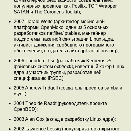
компьютерной безопасности, создатель таких
популярных проектов, как Postfix, TCP Wrapper,
SATAN и The Coroner's Toolkit);
2007 Harald Welte (архитектор мобильной
платформы OpenMoko, один из 5 основных
разработчиков netfilter/iptables, мантейнер
подсистемы пакетной фильтрации Linux ядра,
активист движения свободного программного
обеспечения, создатель сайта gpl-violations.org);
2006 Theodore T'so (разработчик Kerberos v5,
файловых систем ext2/ext3, известный хакер Linux
ядра и участник группы, разработавшей
спецификацию IPSEC);
2005 Andrew Tridgell (создатель проектов samba и
rsync);
2004 Theo de Raadt (руководитель проекта
OpenBSD);
2003 Alan Cox (вклад в разработку Linux ядра);
2002 Lawrence Lessig (популяризатор открытого