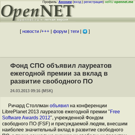
Профиль:
Аноним
(
вход
|
регистрация
)
неRU
opennet.me
[
новости
/
+++
|
форум
|
теги
|
]
Фонд СПО объявил лауреатов
ежегодной премии за вклад в
развитие свободного ПО
24.03.2013 09:16 (MSK)
Ричард Столлман
объявил
на конференции
LibrePlanet 2013 лауреатов ежегодной премии "
Free
Software Awards 2012
", учрежденной Фондом
свободного ПО (FSF) и присуждаемой людям, внесшим
наиболее значительный вклад в развитие свободного