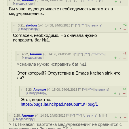
2.16
,
Аноним
(
-
), 14:14, 24/03/2013 [
^
] [
^^
] [
^^^
] [
ответить
]
[
↓
]
+
–
/
[
к модератору
]
Вы явно недооцениваете необходимость картотек в
медучреждениях.
+2
3.21
,
skybon
(
ok
), 14:38, 24/03/2013 [
^
] [
^^
] [
^^^
] [
ответить
]
+
–
[
к модератору
]
/
Согласен, необходимо. Но сначала нужно
исправить баг №1.
–1
4.22
,
Аноним
(
-
), 14:56, 24/03/2013 [
^
] [
^^
] [
^^^
] [
ответить
]
+
–
[
к модератору
]
/
>сначала нужно исправить баг №1.
Этот который? Отсутствие в Emacs kitchen sink что
ли?
+2
5.23
,
Аноним
(
-
), 15:00, 24/03/2013 [
^
] [
^^
] [
^^^
] [
ответить
]
+
–
[
к модератору
]
/
Этот, вероятно:
https://bugs.launchpad.net/ubuntu/+bug/1
2.20
,
Аноним
(
-
), 14:28, 24/03/2013 [
^
] [
^^
] [
^^^
] [
ответить
]
[
↓
] [
↑
]
+
–
/
[
к модератору
]
> Гг. Никакая "картотека медучреждений" не сравнится с