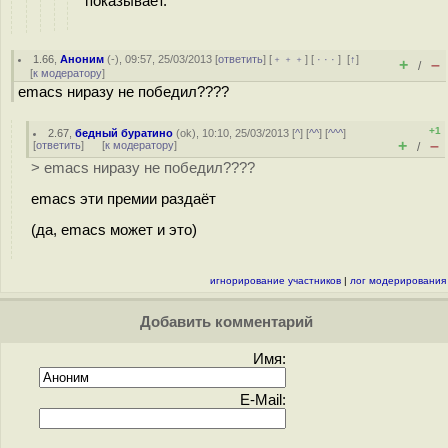
показывает.
1.66
,
Аноним
(
-
), 09:57, 25/03/2013 [
ответить
] [
﹢﹢﹢
] [
· · ·
]
[
↑
]
+
–
/
[
к модератору
]
emacs ниразу не победил????
+1
2.67
,
бедный буратино
(
ok
), 10:10, 25/03/2013 [
^
] [
^^
] [
^^^
]
+
–
[
ответить
]
[
к модератору
]
/
> emacs ниразу не победил????
emacs эти премии раздаёт
(да, emacs может и это)
игнорирование участников
|
лог модерирования
Добавить комментарий
Имя:
E-Mail: