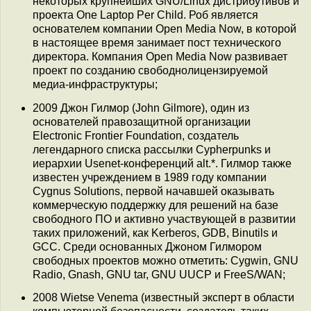
некоторых крупнейших GNU/Linux дистрибутивов и
проекта One Laptop Per Child. Роб является
основателем компании Open Media Now, в которой
в настоящее время занимает пост технического
директора. Компания Open Media Now развивает
проект по созданию свободнолицензируемой
медиа-инфраструктуры;
2009 Джон Гилмор (John Gilmore), один из
основателей правозащитной организации
Electronic Frontier Foundation, создатель
легендарного списка рассылки Cypherpunks и
иерархии Usenet-конференций alt.*. Гилмор также
известен учреждением в 1989 году компании
Cygnus Solutions, первой начавшей оказывать
коммерческую поддержку для решений на базе
свободного ПО и активно участвующей в развитии
таких приложений, как Kerberos, GDВ, Binutils и
GCC. Среди основанных Джоном Гилмором
свободных проектов можно отметить: Cygwin, GNU
Radio, Gnash, GNU tar, GNU UUCP и FreeS/WAN;
2008 Wietse Venema (известный эксперт в области