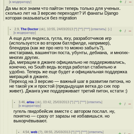
+
–
[
к модератору
]
/
Да мы все знаем что пайтон теперь только для ученых.
сколько лет на 3 версию переходят? И фанаты Django
которая оказываться без migration
2.9
,
The Doctor
(
ok
), 10:55, 24/03/2013 [
^
] [
^^
] [
^^^
] [
ответить
]
[
↓
]
+
–
/
[
к модератору
]
А еще для яндекса, гугла, яху, разработчиков игр
(используется во втором батлфилде, например),
блендера (как же про него то можно забыть?),
инстаграма, вашингтон поста, убунты, дебиана, и многих-
многих других.
Да, миграции в джанге официально не поддерживались,
конечно, но South ведь всегда работал стабильно и
удобно. Теперь же еще будет и официальная поддержка
миграций в джанге.
Переход на 3 версию — важный шаг в развитии питона, но
не такой уж и простой (предыдущая ветка до сих пор
живет). Джанга уже поддерживает третий питон, кстати :)
3.46
,
arisu
(
ok
), 03:42, 25/03/2013 [
^
] [
^^
] [
^^^
] [
ответить
]
+
–
/
[
к модератору
]
гугель гвидобейсик вместе с автором послал. ну,
понятно — сразу от заразы не избавишься. но
выкорчёвывают.
4.54
,
web
(
?
), 08:55, 25/03/2013 [
^
] [
^^
] [
^^^
] [
ответить
]
+
–