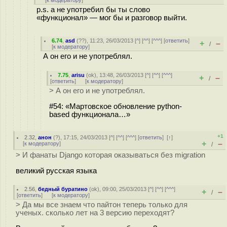
[
к модератору
]
p.s. а не употребил бы ты слово
«функционал» — мог бы и разговор выйти.
6.74
,
asd
(
??
), 11:23, 26/03/2013 [
^
] [
^^
] [
^^^
] [
ответить
]
+
–
/
[
к модератору
]
А он его и не употреблял.
7.75
,
arisu
(
ok
), 13:48, 26/03/2013 [
^
] [
^^
] [
^^^
]
+
–
/
[
ответить
]
[
к модератору
]
> А он его и не употреблял.
#54: «Мартовское обновление python-
based функционала…»
+1
2.32
,
анон
(
?
), 17:15, 24/03/2013 [
^
] [
^^
] [
^^^
] [
ответить
]
[
↑
]
+
–
[
к модератору
]
/
> И фанаты Django которая оказываться без migration
великий русская языка
2.56
,
бедный буратино
(
ok
), 09:00, 25/03/2013 [
^
] [
^^
] [
^^^
]
+
–
/
[
ответить
]
[
к модератору
]
> Да мы все знаем что пайтон теперь только для
ученых. сколько лет на 3 версию переходят?