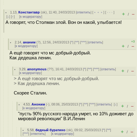
1.13
,
Константавр
(
ok
), 11:40, 24/03/2013 [
ответить
] [
﹢﹢﹢
] [
· · ·
]
+
–
/
[
↓
] [
↑
] [
к модератору
]
А говорят, что Столман злой. Вон он какой, улыбается!
+3
2.14
,
ананим
(
?
), 12:56, 24/03/2013 [
^
] [
^^
] [
^^^
] [
ответить
]
+
–
[
к модератору
]
/
А ещё говорят что мс добрый-добрый.
Как дедешка ленин.
3.29
,
anonymous
(
??
), 16:41, 24/03/2013 [
^
] [
^^
] [
^^^
] [
ответить
]
+
–
/
[
к модератору
]
> А ещё говорят что мс добрый-добрый.
> Как дедешка ленин.
Скорее Сталин.
4.53
,
Аноним
(
-
), 08:06, 25/03/2013 [
^
] [
^^
] [
^^^
] [
ответить
]
[
↓
]
+
–
/
[
к модератору
]
"пусть 90% русского народа умрет, но 10% доживет до
мировой революции" В.И.Ленин
5.58
,
бедный буратино
(
ok
), 09:02, 25/03/2013 [
^
] [
^^
]
+
–
/
[
^^^
] [
ответить
]
[
к модератору
]