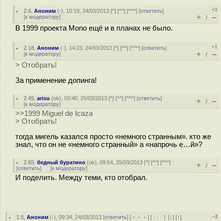
+3
2.6
,
Аноним
(
-
), 10:19, 24/03/2013 [
^
] [
^^
] [
^^^
] [
ответить
]
+
–
[
к модератору
]
/
В 1999 проекта Mono ещё и в планах не было.
+1
2.18
,
Аноним
(
-
), 14:23, 24/03/2013 [
^
] [
^^
] [
^^^
] [
ответить
]
+
–
[
к модератору
]
/
> Отобрать!
За применение допинга!
2.45
,
arisu
(
ok
), 03:40, 25/03/2013 [
^
] [
^^
] [
^^^
] [
ответить
]
+
–
/
[
к модератору
]
>>1999 Miguel de Icaza
> Отобрать!
тогда мигель казался просто «немного странным». кто же
знал, что он не «немного странный» а «напрочь е…й»?
2.65
,
бедный буратино
(
ok
), 09:54, 25/03/2013 [
^
] [
^^
] [
^^^
]
+
–
/
[
ответить
]
[
к модератору
]
И поделить. Между теми, кто отобрал.
–2
1.5
,
Аноним
(
-
), 09:34, 24/03/2013 [
ответить
] [
﹢﹢﹢
] [
· · ·
]
[
↓
] [
↑
]