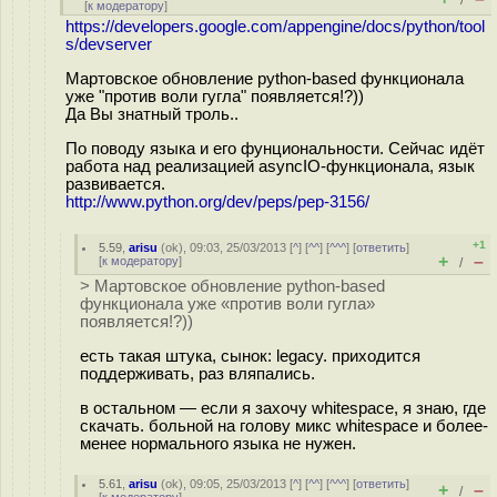
/
[
к модератору
]
https://developers.google.com/appengine/docs/python/tool
s/devserver
Мартовское обновление python-based функционала
уже "против воли гугла" появляется!?))
Да Вы знатный троль..
По поводу языка и его фунциональности. Сейчас идёт
работа над реализацией asyncIO-функционала, язык
развивается.
http://www.python.org/dev/peps/pep-3156/
+1
5.59
,
arisu
(
ok
), 09:03, 25/03/2013 [
^
] [
^^
] [
^^^
] [
ответить
]
+
–
[
к модератору
]
/
> Мартовское обновление python-based
функционала уже «против воли гугла»
появляется!?))
есть такая штука, сынок: legacy. приходится
поддерживать, раз вляпались.
в остальном — если я захочу whitespace, я знаю, где
скачать. больной на голову микс whitespace и более-
менее нормального языка не нужен.
5.61
,
arisu
(
ok
), 09:05, 25/03/2013 [
^
] [
^^
] [
^^^
] [
ответить
]
+
–
/