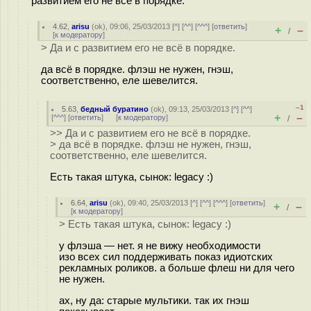
развитием его не всё в порядке.
4.62
,
arisu
(
ok
), 09:06, 25/03/2013 [
^
] [
^^
] [
^^^
] [
ответить
]
+
–
/
[
к модератору
]
> Да и с развитием его не всё в порядке.
да всё в порядке. флэш не нужен, гнэш,
соответственно, еле шевелится.
–1
5.63
,
бедный буратино
(
ok
), 09:13, 25/03/2013 [
^
] [
^^
]
+
–
[
^^^
] [
ответить
]
[
к модератору
]
/
>> Да и с развитием его не всё в порядке.
> да всё в порядке. флэш не нужен, гнэш,
соответственно, еле шевелится.
Есть такая штука, сынок: legacy :)
6.64
,
arisu
(
ok
), 09:40, 25/03/2013 [
^
] [
^^
] [
^^^
] [
ответить
]
+
–
/
[
к модератору
]
> Есть такая штука, сынок: legacy :)
у флэша — нет. я не вижу необходимости
изо всех сил поддерживать показ идиотских
рекламных роликов. а больше флеш ни для чего
не нужен.
ах, ну да: старые мультики. так их гнэш