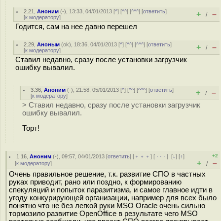
2.21
,
Аноним
(
-
), 13:33, 04/01/2013 [
^
] [
^^
] [
^^^
] [
ответить
]
+
–
/
[
к модератору
]
Годится, сам на нее давно перешел
2.29
,
Аноным
(
ok
), 18:36, 04/01/2013 [
^
] [
^^
] [
^^^
] [
ответить
]
+
–
/
[
к модератору
]
Ставил недавно, сразу после установки загрузчик
ошибку вывалил.
3.36
,
Аноним
(
-
), 21:58, 05/01/2013 [
^
] [
^^
] [
^^^
] [
ответить
]
+
–
/
[
к модератору
]
> Ставил недавно, сразу после установки загрузчик
ошибку вывалил.
Торт!
+2
1.16
,
Аноним
(
-
), 09:57, 04/01/2013 [
ответить
] [
﹢﹢﹢
] [
· · ·
]
[
↓
] [
↑
]
+
–
[
к модератору
]
/
Очень правильное решение, т.к. развитие СПО в частных
руках приводит, рано или поздно, к формированию
спекуляций и попыток паразитизма, и самое главное идти в
угоду конкурирующей организации, например для всех было
понятно что не без легкой руки MSO Oracle очень сильно
тормозило развитие OpenOffice в результате чего MSO