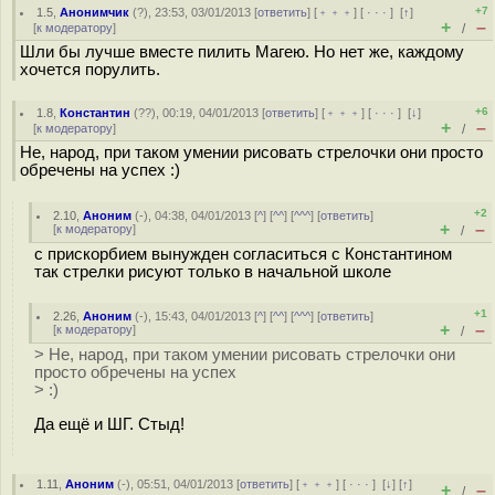
+7
1.5
,
Анонимчик
(
?
), 23:53, 03/01/2013 [
ответить
] [
﹢﹢﹢
] [
· · ·
]
[
↑
]
+
–
[
к модератору
]
/
Шли бы лучше вместе пилить Магею. Но нет же, каждому
хочется порулить.
+6
1.8
,
Константин
(
??
), 00:19, 04/01/2013 [
ответить
] [
﹢﹢﹢
] [
· · ·
]
[
↓
]
+
–
[
к модератору
]
/
Не, народ, при таком умении рисовать стрелочки они просто
обречены на успех :)
+2
2.10
,
Аноним
(
-
), 04:38, 04/01/2013 [
^
] [
^^
] [
^^^
] [
ответить
]
+
–
[
к модератору
]
/
с прискорбием вынужден согласиться с Константином
так стрелки рисуют только в начальной школе
+1
2.26
,
Аноним
(
-
), 15:43, 04/01/2013 [
^
] [
^^
] [
^^^
] [
ответить
]
+
–
[
к модератору
]
/
> Не, народ, при таком умении рисовать стрелочки они
просто обречены на успех
> :)
Да ещё и ШГ. Стыд!
1.11
,
Аноним
(
-
), 05:51, 04/01/2013 [
ответить
] [
﹢﹢﹢
] [
· · ·
]
[
↓
] [
↑
]
+
–
/