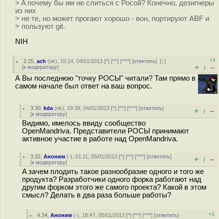
> A почему бы им не слиться с Росой? Конечно, дезигнеры
из них
> не те, но может прогают хорошо - вон, портируют ABF и
> пользуют git.
NIH
+2
2.25
,
ach
(
ok
), 15:14, 04/01/2013 [
^
] [
^^
] [
^^^
] [
ответить
]
[
↓
]
+
–
[
к модератору
]
/
А Вы последнюю "точку РОСЫ" читали? Там прямо в
самом начале был ответ на ваш вопрос.
3.30
,
kda
(
ok
), 19:39, 04/01/2013 [
^
] [
^^
] [
^^^
] [
ответить
]
+
–
/
[
к модератору
]
Видимо, имелось ввиду сообщество
OpenMandriva. Представители РОСЫ принимают
активное участие в работе над OpenMandriva.
3.32
,
Аноним
(
-
), 01:11, 05/01/2013 [
^
] [
^^
] [
^^^
] [
ответить
]
+
–
/
[
к модератору
]
A зачем плодить такое разнообразие одного и того же
продукта? Разработчики одного форка работают над
другим форком этого же самого проекта? Какой в этом
смысл? Делать в два раза больше работы?
+1
4.34
,
Аноним
(
-
), 18:47, 05/01/2013 [
^
] [
^^
] [
^^^
] [
ответить
]