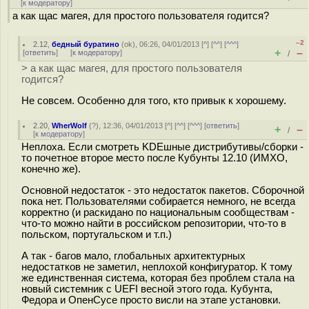
[
к модератору
]
а как щас магея, для простого пользователя годится?
–2
2.12
,
бедный буратино
(
ok
), 06:26, 04/01/2013 [
^
] [
^^
] [
^^^
]
+
–
[
ответить
]
[
к модератору
]
/
> а как щас магея, для простого пользователя
годится?
Не совсем. Особенно для того, кто привык к хорошему.
2.20
,
WherWolf
(
?
), 12:36, 04/01/2013 [
^
] [
^^
] [
^^^
] [
ответить
]
+
–
/
[
к модератору
]
Неплоха. Если смотреть KDEшные дистрибутивы/сборки -
то почетное второе место после Кубунты 12.10 (ИМХО,
конечно же).
Основной недостаток - это недостаток пакетов. Сборочной
пока нет. Пользователями собирается немного, не всегда
корректно (и раскидано по национальным сообществам -
что-то можно найти в российском репозитории, что-то в
польском, португальском и т.п.)
А так - багов мало, глобальных архитектурных
недостатков не заметил, неплохой конфигуратор. К тому
же единственная система, которая без проблем стала на
новый системник с UEFI весной этого года. Кубунта,
Федора и ОпенСусе просто висли на этапе установки.