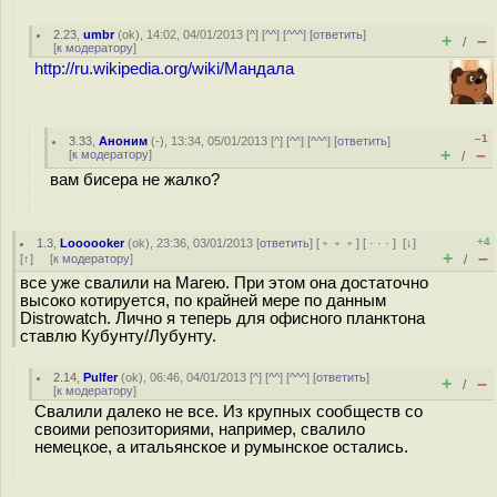
2.23
,
umbr
(
ok
), 14:02, 04/01/2013 [
^
] [
^^
] [
^^^
] [
ответить
]
+
–
/
[
к модератору
]
http://ru.wikipedia.org/wiki/Мандала
–1
3.33
,
Аноним
(
-
), 13:34, 05/01/2013 [
^
] [
^^
] [
^^^
] [
ответить
]
+
–
[
к модератору
]
/
вам бисера не жалко?
+4
1.3
,
Loooooker
(
ok
), 23:36, 03/01/2013 [
ответить
] [
﹢﹢﹢
] [
· · ·
]
[
↓
]
+
–
[
↑
] [
к модератору
]
/
все уже свалили на Магею. При этом она достаточно
высоко котируется, по крайней мере по данным
Distrowatch. Лично я теперь для офисного планктона
ставлю Кубунту/Лубунту.
2.14
,
Pulfer
(
ok
), 06:46, 04/01/2013 [
^
] [
^^
] [
^^^
] [
ответить
]
+
–
/
[
к модератору
]
Свалили далеко не все. Из крупных сообществ со
своими репозиториями, например, свалило
немецкое, а итальянское и румынское остались.