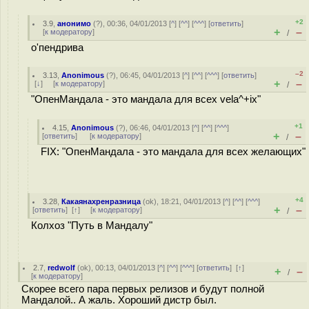
+2
3.9
,
анонимо
(
?
), 00:36, 04/01/2013 [
^
] [
^^
] [
^^^
] [
ответить
]
+
–
[
к модератору
]
/
о'пендрива
–2
3.13
,
Anonimous
(
?
), 06:45, 04/01/2013 [
^
] [
^^
] [
^^^
] [
ответить
]
+
–
[
↓
] [
к модератору
]
/
"ОпенМандала - это мандала для всех vela^+ix"
+1
4.15
,
Anonimous
(
?
), 06:46, 04/01/2013 [
^
] [
^^
] [
^^^
]
+
–
[
ответить
]
[
к модератору
]
/
FIX: "ОпенМандала - это мандала для всех желающих"
+4
3.28
,
Какаянахренразница
(
ok
), 18:21, 04/01/2013 [
^
] [
^^
] [
^^^
]
+
–
[
ответить
]
[
↑
] [
к модератору
]
/
Колхоз "Путь в Мандалу"
2.7
,
redwolf
(
ok
), 00:13, 04/01/2013 [
^
] [
^^
] [
^^^
] [
ответить
]
[
↑
]
+
–
/
[
к модератору
]
Скорее всего пара первых релизов и будут полной
Мандалой.. А жаль. Хороший дистр был.