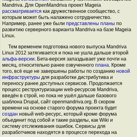
Mandriva. Для OpenMandriva проект Mageia
рассматривается
как дружественное сообщество, с
которым может быть налажено сотрудничество.
Например, ранее уже были
представлены планы
по
развитию серверного варианта Mandriva на базе Mageia
Linux.
Тем временем подготовка нового выпуска Mandriva
Linux 2012 затягивается и пока не ушла дальше второй
альфа-версии
. Бета-версия запаздывает уже почти на
месяц, относительно ранее озвученного
плана
. Кроме
того, всё еще не завершены работы по созданию
новой
инфраструктуры
для разработки дистрибутива и
переносу ранее доступных сервисов. Продолжается
процесс реструктуризации web-ресурсов Mandriva,
введён в строй, но пока не ушёл дальше базового
шаблона Drupal, сайт openmandriva.org. В скором
времени на основе старого форума проекта будет
создан
новый web-ресурс, который кроме форума
объединит под собой и такие разделы, как Wiki и
систему отслеживания ошибок. Сервисы для
разработчиков находятся в процессе перехода на