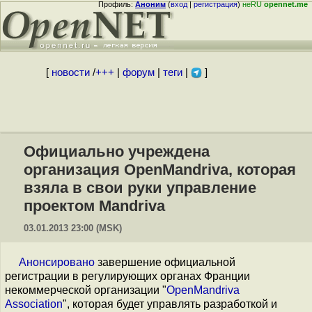
Профиль:
Аноним
(
вход
|
регистрация
)
неRU
opennet.me
[
новости
/
+++
|
форум
|
теги
|
]
Официально учреждена
организация OpenMandriva, которая
взяла в свои руки управление
проектом Mandriva
03.01.2013 23:00 (MSK)
Анонсировано
завершение официальной
регистрации в регулирующих органах Франции
некоммерческой организации "
OpenMandriva
Association
", которая будет управлять разработкой и