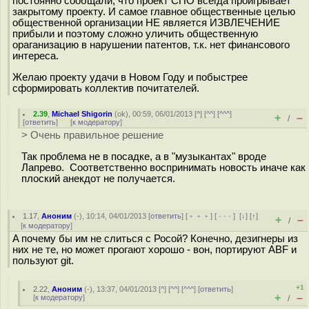
постоянно сообщали, что проект СПО всегда проигрывает
закрытому проекту. И самое главное общественные целью
общественной организации НЕ является ИЗВЛЕЧЕНИЕ
прибыли и поэтому сложно уличить общественную
ораганизацию в нарушении патентов, т.к. нет финансового
интереса.
Желаю проекту удачи в Новом Году и побыстрее
сформировать коллектив почитателей.
2.39
,
Michael Shigorin
(
ok
), 00:59, 06/01/2013 [
^
] [
^^
] [
^^^
]
+
–
/
[
ответить
]
[
к модератору
]
> Очень правильное решение
Так проблема не в посадке, а в "музыкантах" вроде
Лапрево. Соответственно воспринимать новость иначе как
плоский анекдот не получается.
1.17
,
Аноним
(
-
), 10:14, 04/01/2013 [
ответить
] [
﹢﹢﹢
] [
· · ·
]
[
↓
] [
↑
]
+
–
/
[
к модератору
]
A почему бы им не слиться с Росой? Конечно, дезигнеры из
них не те, но может прогают хорошо - вон, портируют ABF и
пользуют git.
+1
2.22
,
Аноним
(
-
), 13:37, 04/01/2013 [
^
] [
^^
] [
^^^
] [
ответить
]
+
–
[
к модератору
]
/