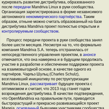
курировать развитие дистрибутива, образованного
после
передачи
Mandriva Linux в руки сообщества.
Организация зарегистрирована в форме независимого
автономного
некоммерческого партнёрства
. Таким
образом, отныне можно считать образованный на базе
дистрибутива Mandriva проект полностью открытым и
контролируемым сообществом
.
Процесс передачи проекта в руки сообщества занял
более шести месяцев. Несмотря на то, что формально
компания Mandriva S.A. теперь отстранилась от
непосредственного управления проектом, в
анонсе
отмечается, что она намерена и в будущем продолжать
участие в разработке и обеспечении поддержки проекта
на взаимовыгодной основе, в качестве одного из
партнёров. Чарльз Шульц (Charles Schulz),
возглавивший инициативу по реструктуризации
Mandriva Linux,
рассматривает
будущее проекта с
оптимизмом и считает, что 2013 год станет годом
возрождения дистрибутива. В качестве подтверждения,
что OpenMandriva на правильном пути, приводится
быстрорастущий и прекрасно развивающийся проект
Mageia,
основанный
бывшими участниками сообщества