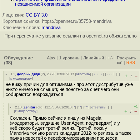
независимой организации
Лицензия:
CC BY 3.0
Короткая ссылка: https://opennet.ru/35753-mandriva
Ключевые слова:
mandriva
При перепечатке указание ссылки на opennet.ru обязательно
Обсуждение
Ajax
|
1 уровень
|
Линейный
|
+/-
|
Раскрыть
(38)
всё
|
RSS
1.1
,
добрый дядя
(
?
), 23:26, 03/01/2013 [
ответить
] [
﹢﹢﹢
] [
· · ·
]
[
↓
]
+
–
/
[
к модератору
]
не вижу причин для оптимизма - про этот дистрибутив уже
никто ничего не слышит, не понятно за счет чего они
собираются возрождаться
+1
2.18
,
Zenitur
(
ok
), 12:17, 04/01/2013 [
^
] [
^^
] [
^^^
] [
ответить
]
[
↓
]
+
–
[
к модератору
]
/
Согласен. Прямо сейчас я пишу из Mageia
(модераторы, видящие User Agent, подтвердят) и у
неё скоро будет третий релиз. Третий, пока у
Mandriva только релиз кандидат 2012-го релиза, а также
пачка новостей о переформировывании процесса