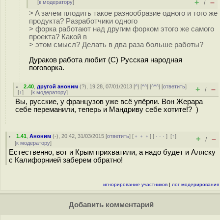
+
–
[
к модератору
]
/
> A зачем плодить такое разнообразие одного и того же
продукта? Разработчики одного
> форка работают над другим форком этого же самого
проекта? Какой в
> этом смысл? Делать в два раза больше работы?
Дураков работа любит (С) Русская народная
поговорка.
2.40
,
другой аноним
(
?
), 19:28, 07/01/2013 [
^
] [
^^
] [
^^^
] [
ответить
]
+
–
/
[
↑
] [
к модератору
]
Вы, русские, у французов уже всё упёрли. Вон Жерара
себе переманили, теперь и Мандриву себе хотите!? )
1.41
,
Аноним
(
-
), 20:42, 31/03/2015 [
ответить
] [
﹢﹢﹢
] [
· · ·
]
[
↑
]
+
–
/
[
к модератору
]
Естественно, вот и Крым прихватили, а надо будет и Аляску
с Калифорнией заберем обратно!
игнорирование участников
|
лог модерирования
Добавить комментарий