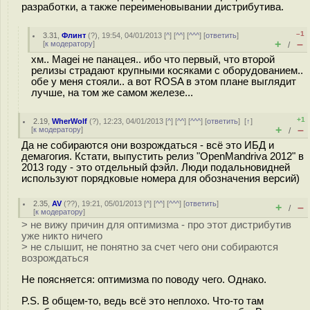
разработки, а также переименовывании дистрибутива.
–1
3.31
,
Флинт
(
?
), 19:54, 04/01/2013 [
^
] [
^^
] [
^^^
] [
ответить
]
+
–
[
к модератору
]
/
хм.. Magei не панацея.. ибо что первый, что второй
релизы страдают крупными косяками с оборудованием..
обе у меня стояли.. а вот ROSA в этом плане выглядит
лучше, на том же самом железе...
+1
2.19
,
WherWolf
(
?
), 12:23, 04/01/2013 [
^
] [
^^
] [
^^^
] [
ответить
]
[
↑
]
+
–
[
к модератору
]
/
Да не собираются они возрождаться - всё это ИБД и
демагогия. Кстати, выпустить релиз "OpenMandriva 2012" в
2013 году - это отдельный фэйл. Люди подальновидней
используют порядковые номера для обозначения версий)
2.35
,
AV
(
??
), 19:21, 05/01/2013 [
^
] [
^^
] [
^^^
] [
ответить
]
+
–
/
[
к модератору
]
> не вижу причин для оптимизма - про этот дистрибутив
уже никто ничего
> не слышит, не понятно за счет чего они собираются
возрождаться
Не поясняется: оптимизма по поводу чего. Однако.
P.S. В общем-то, ведь всё это неплохо. Что-то там