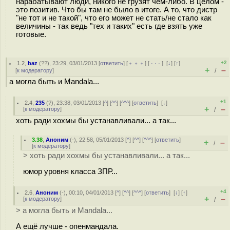
нарабатывают люди, никого не грузят чем-либо. В целом -
это позитив. Что бы там не было в итоге. А то, что дистр
"не тот и не такой", что его может не стать/не стало как
величины - так ведь "тех и таких" есть где взять уже
готовые.
+2
1.2
,
baz
(
??
), 23:29, 03/01/2013 [
ответить
] [
﹢﹢﹢
] [
· · ·
]
[
↓
] [
↑
]
+
–
[
к модератору
]
/
а могла быть и Mandala...
+1
2.4
,
235
(
?
), 23:38, 03/01/2013 [
^
] [
^^
] [
^^^
] [
ответить
]
[
↓
]
+
–
[
к модератору
]
/
хоть ради хохмы бы устанавливали... а так...
3.38
,
Аноним
(
-
), 22:58, 05/01/2013 [
^
] [
^^
] [
^^^
] [
ответить
]
+
–
/
[
к модератору
]
> хоть ради хохмы бы устанавливали... а так...
юмор уровня класса ЗПР...
+4
2.6
,
Аноним
(
-
), 00:10, 04/01/2013 [
^
] [
^^
] [
^^^
] [
ответить
]
[
↓
] [
↑
]
+
–
[
к модератору
]
/
> а могла быть и Mandala...
А ещё лучше - опенмандала.