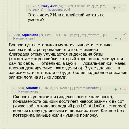
7.67
,
Crazy Alex
(
ok
), 18:39, 17/11/2012 [
^
] [
^^
] [
^^^
]
+
–
/
[
ответить
]
[
к модератору
]
Это к чему? Или английский читать не
умеете?
–1
2.88
,
Aqueelone
(
?
), 14:45, 18/11/2012 [
^
] [
^^
] [
^^^
] [
ответить
]
[
↑
]
+
–
[
к модератору
]
/
Вопрос тут не столько в мультиязычности, столько
как раз в абстрогировании от этого -- именно
благодаря этому улучшается индексация базы
(котлеты == код ошибки, который хорошо индексируется
сам по себе, == отдельно, а мухи == локаль-записи, маны,
плохоиндексируемые, == отдельно). В уже дальше -- в
зависимости от локали -- будет более подробное описание
записи лога на языке локали...
3.90
,
Аноним
(
-
), 16:28, 18/11/2012 [
^
] [
^^
] [
^^^
] [
ответить
]
+
–
/
[
к модератору
]
Скорость увеличится (индексы они же халявные),
понимаемость ошибки достигнет невообразимых высот
(я уже забыл кода последний раз LC_ALL=C выставлял)
волосы станут длинными и шелковистыми. Как все без
поттеринга раньше жили - ума не приложу.