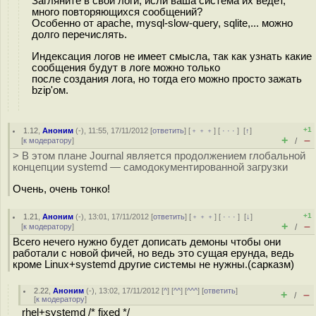
Загляните в свои логи, исли ваша система их ведёт,
много повторяющихся сообщений?
Особенно от apache, mysql-slow-query, sqlite,... можно
долго перечислять.
Индексация логов не имеет смысла, так как узнать какие
сообщения будут в логе можно только
после создания лога, но тогда его можно просто зажать
bzip'ом.
+1
1.12
,
Аноним
(
-
), 11:55, 17/11/2012 [
ответить
] [
﹢﹢﹢
] [
· · ·
]
[
↑
]
+
–
[
к модератору
]
/
> В этом плане Journal является продолжением глобальной
концепции systemd — самодокументированной загрузки
Очень, очень тонко!
+1
1.21
,
Аноним
(
-
), 13:01, 17/11/2012 [
ответить
] [
﹢﹢﹢
] [
· · ·
]
[
↓
]
+
–
[
к модератору
]
/
Всего нечего нужно будет дописать демоны чтобы они
работали с новой фичей, но ведь это сущая ерунда, ведь
кроме Linux+systemd другие системы не нужны.(сарказм)
2.22
,
Аноним
(
-
), 13:02, 17/11/2012 [
^
] [
^^
] [
^^^
] [
ответить
]
+
–
/
[
к модератору
]
rhel+systemd /* fixed */