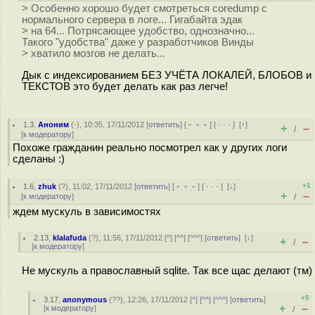
> Особенно хорошо будет смотреться coredump с
нормального сервера в логе... Гигабайта эдак
> на 64... Потрясающее удобство, однозначно...
Такого "удобства" даже у разработчиков Винды
> хватило мозгов не делать...
Дык с индексированием БЕЗ УЧЁТА ЛОКАЛЕЙ, БЛОБОВ и
ТЕКСТОВ это будет делать как раз легче!
1.3
,
Аноним
(
-
), 10:35, 17/11/2012 [
ответить
] [
﹢﹢﹢
] [
· · ·
]
[
↑
]
+
–
/
[
к модератору
]
Похоже гражданин реально посмотрел как у других логи
сделаны :)
+1
1.6
,
zhuk
(
?
), 11:02, 17/11/2012 [
ответить
] [
﹢﹢﹢
] [
· · ·
]
[
↓
]
+
–
[
к модератору
]
/
ждем мускуль в зависимостях
2.13
,
klalafuda
(
?
), 11:56, 17/11/2012 [
^
] [
^^
] [
^^^
] [
ответить
]
[
↓
]
+
–
/
[
к модератору
]
Не мускуль а православный sqlite. Так все щас делают (тм)
+5
3.17
,
anonymous
(
??
), 12:26, 17/11/2012 [
^
] [
^^
] [
^^^
] [
ответить
]
+
–
[
к модератору
]
/