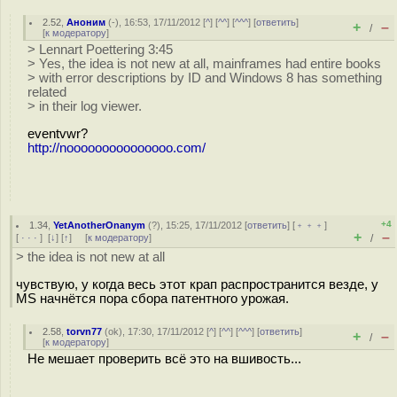
2.52
,
Аноним
(
-
), 16:53, 17/11/2012 [
^
] [
^^
] [
^^^
] [
ответить
]
+
–
/
[
к модератору
]
> Lennart Poettering 3:45
> Yes, the idea is not new at all, mainframes had entire books
> with error descriptions by ID and Windows 8 has something
related
> in their log viewer.
eventvwr?
http://nooooooooooooooo.com/
+4
1.34
,
YetAnotherOnanym
(
?
), 15:25, 17/11/2012 [
ответить
] [
﹢﹢﹢
]
+
–
[
· · ·
]
[
↓
] [
↑
] [
к модератору
]
/
> the idea is not new at all
чувствую, у когда весь этот крап распространится везде, у
MS начнётся пора сбора патентного урожая.
2.58
,
torvn77
(
ok
), 17:30, 17/11/2012 [
^
] [
^^
] [
^^^
] [
ответить
]
+
–
/
[
к модератору
]
Не мешает проверить всё это на вшивость...