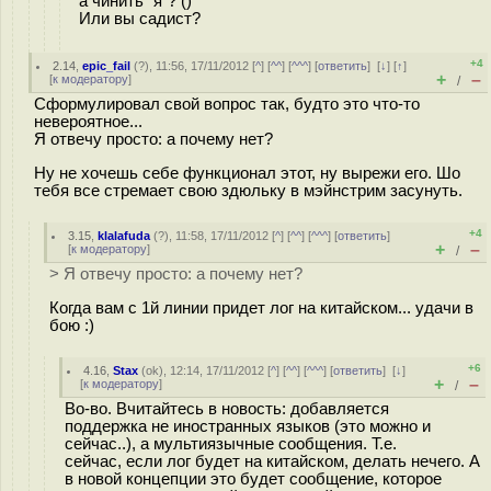
а чинить "я"? ()
Или вы садист?
+4
2.14
,
epic_fail
(
?
), 11:56, 17/11/2012 [
^
] [
^^
] [
^^^
] [
ответить
]
[
↓
] [
↑
]
+
–
[
к модератору
]
/
Сформулировал свой вопрос так, будто это что-то
невероятное...
Я отвечу просто: а почему нет?
Ну не хочешь себе функционал этот, ну вырежи его. Шо
тебя все стремает свою здюльку в мэйнстрим засунуть.
+4
3.15
,
klalafuda
(
?
), 11:58, 17/11/2012 [
^
] [
^^
] [
^^^
] [
ответить
]
+
–
[
к модератору
]
/
> Я отвечу просто: а почему нет?
Когда вам с 1й линии придет лог на китайском... удачи в
бою :)
+6
4.16
,
Stax
(
ok
), 12:14, 17/11/2012 [
^
] [
^^
] [
^^^
] [
ответить
]
[
↓
]
+
–
[
к модератору
]
/
Во-во. Вчитайтесь в новость: добавляется
поддержка не иностранных языков (это можно и
сейчас..), а мультиязычные сообщения. Т.е.
сейчас, если лог будет на китайском, делать нечего. А
в новой концепции это будет сообщение, которое