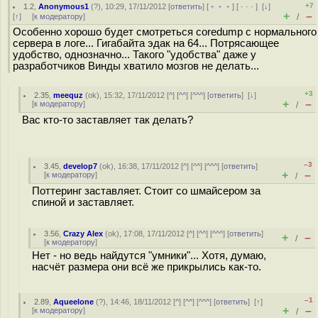
+7
1.2
,
Anonymous1
(
?
), 10:29, 17/11/2012 [
ответить
] [
﹢﹢﹢
] [
· · ·
]
[
↓
]
+
–
[
↑
] [
к модератору
]
/
Особенно хорошо будет смотреться coredump с нормального
сервера в логе... Гигабайта эдак на 64... Потрясающее
удобство, однозначно... Такого "удобства" даже у
разработчиков Винды хватило мозгов не делать...
+3
2.35
,
meequz
(
ok
), 15:32, 17/11/2012 [
^
] [
^^
] [
^^^
] [
ответить
]
[
↓
]
+
–
[
к модератору
]
/
Вас кто-то заставляет так делать?
–3
3.45
,
develop7
(
ok
), 16:38, 17/11/2012 [
^
] [
^^
] [
^^^
] [
ответить
]
+
–
[
к модератору
]
/
Поттеринг заставляет. Стоит со шмайсером за
спиной и заставляет.
3.56
,
Crazy Alex
(
ok
), 17:08, 17/11/2012 [
^
] [
^^
] [
^^^
] [
ответить
]
+
–
/
[
к модератору
]
Нет - но ведь найдутся "умники"... Хотя, думаю,
насчёт размера они всё же прикрылись как-то.
–1
2.89
,
Aqueelone
(
?
), 14:46, 18/11/2012 [
^
] [
^^
] [
^^^
] [
ответить
]
[
↑
]
+
–
[
к модератору
]
/