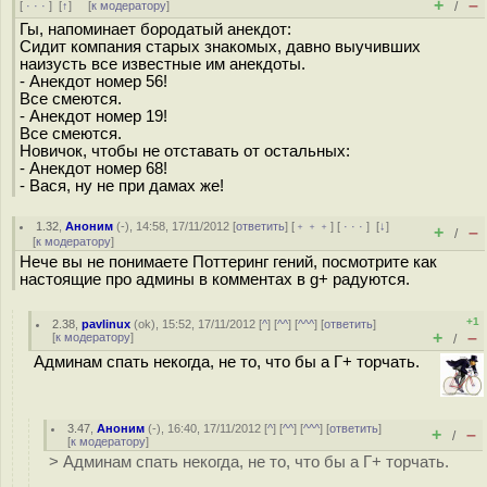
+
–
[
· · ·
]
[
↑
] [
к модератору
]
/
Гы, напоминает бородатый анекдот:
Сидит компания старых знакомых, давно выучивших
наизусть все известные им анекдоты.
- Анекдот номер 56!
Все смеются.
- Анекдот номер 19!
Все смеются.
Новичок, чтобы не отставать от остальных:
- Анекдот номер 68!
- Вася, ну не при дамах же!
1.32
,
Аноним
(
-
), 14:58, 17/11/2012 [
ответить
] [
﹢﹢﹢
] [
· · ·
]
[
↓
]
+
–
/
[
к модератору
]
Нече вы не понимаете Поттеринг гений, посмотрите как
настоящие про админы в комментах в g+ радуются.
+1
2.38
,
pavlinux
(
ok
), 15:52, 17/11/2012 [
^
] [
^^
] [
^^^
] [
ответить
]
+
–
[
к модератору
]
/
Админам спать некогда, не то, что бы а Г+ торчать.
3.47
,
Аноним
(
-
), 16:40, 17/11/2012 [
^
] [
^^
] [
^^^
] [
ответить
]
+
–
/
[
к модератору
]
> Админам спать некогда, не то, что бы а Г+ торчать.