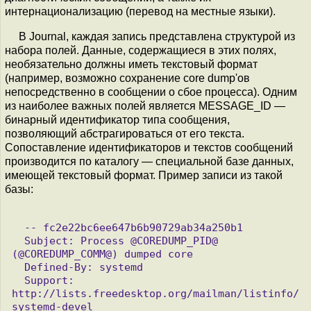
интернационализацию (перевод на местные языки).
В Journal, каждая запись представлена структурой из
набора полей. Данные, содержащиеся в этих полях,
необязательно должны иметь текстовый формат
(например, возможно сохранение core dump'ов
непосредственно в сообщении о сбое процесса). Одним
из наиболее важных полей является MESSAGE_ID —
бинарный идентификатор типа сообщения,
позволяющий абстрагироваться от его текста.
Сопоставление идентификаторов и текстов сообщений
производится по каталогу — специальной базе данных,
имеющей текстовый формат. Пример записи из такой
базы:
  -- fc2e22bc6ee647b6b90729ab34a250b1

  Subject: Process @COREDUMP_PID@ 
(@COREDUMP_COMM@) dumped core

  Defined-By: systemd

  Support: 
http://lists.freedesktop.org/mailman/listinfo/
systemd-devel
