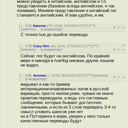
можно увидеть в китайском, английском и т.п.
представлении (базовое всегда английское, я так
понимаю). Меняем представление и китайский лог
становится английским. И вам удобно, и им.
5.20
,
Капитан
(
??
), 13:00, 17/11/2012 [
^
] [
^^
] [
^^^
]
+
–
/
[
ответить
]
[
к модератору
]
С точностью до ошибок перевода.
+1
5.79
,
Crazy Alex
(
ok
), 20:41, 17/11/2012 [
^
] [
^^
] [
^^^
]
+
–
[
ответить
]
[
к модератору
]
/
Сейчас лог будет на английском. По крайней
мере я никогда в /var/log никаких других языков
не видел.
5.85
,
Аноним
(
-
), 02:08, 18/11/2012 [
^
] [
^^
] [
^^^
] [
ответить
]
+
–
/
[
к модератору
]
видывал я как-то пример
интернационализированных логов в русской
вариации, просто неописуемо, чуваки не иначе
промтом переводили, а ведь это системные
сообщения, которые бывают достаточно
лаконичными, и если из 5 слов переврать 3-4 то
смысл уловить шансов уже нет
но в Поттеринга я верю, уверен у него только
качественные переводы будут