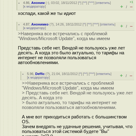
+1
4.86
,
Аноним
(
-
), 03:02, 18/11/2012 [
^
] [
^^
] [
^^^
] [
ответить
]
+
–
[
к модератору
]
/
хоспади, какой же ты идиот
4.87
,
Анонимко
(
?
), 14:26, 18/11/2012 [
^
] [
^^
] [
^^^
] [
ответить
]
+
–
/
[
к модератору
]
>Наверняка все встречались с проблемой
"Windows/Microsoft Update", когда мы имеем
Представь себе нет. Вендой не пользуюсь уже лет
десять. А когда это было актуально, то тарифы на
интернет не позволяли пользоваться
автообновлениями.
5.96
,
Deffic
(
?
), 21:04, 18/11/2012 [
^
] [
^^
] [
^^^
] [
ответить
]
+
–
/
[
к модератору
]
>>Наверняка все встречались с проблемой
"Windows/Microsoft Update", когда мы имеем
> Представь себе нет. Вендой не пользуюсь уже лет
десять. А когда это
> было актуально, то тарифы на интернет не
позволяли пользоваться автообновлениями.
А мне вот приходиться работать с большинством
OS.
Зачем внедрять не удачные решения, учитывая, что
пользоваться этой системой будете "Вы"