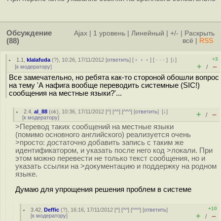
Обсуждение
Ajax
|
1 уровень
|
Линейный
|
+/-
|
Раскрыть
(88)
всё
|
RSS
+3
1.1
,
klalafuda
(
?
), 10:26, 17/11/2012 [
ответить
] [
﹢﹢﹢
] [
· · ·
]
[
↓
]
+
–
[
к модератору
]
/
Все замечательно, но ребята как-то стороной обошли вопрос
на тему 'А нафига вообще переводить системные (SIC!)
сообщения на местные языки?'...
2.4
,
al_88
(
ok
), 10:36, 17/11/2012 [
^
] [
^^
] [
^^^
] [
ответить
]
[
↓
]
+
–
/
[
к модератору
]
>Перевод таких сообщений на местные языки
(помимо основного английского) реализуется очень
>просто: достаточно добавить запись с таким же
идентификатором, и указать после него код >локали. При
этом можно перевести не только текст сообщения, но и
указать ссылки на >документацию и поддержку на родном
языке.
Думаю для упрощения решения проблем в системе
+10
3.42
,
Deffic
(
?
), 16:16, 17/11/2012 [
^
] [
^^
] [
^^^
] [
ответить
]
+
–
[
к модератору
]
/