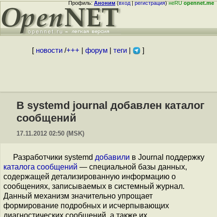
Профиль:
Аноним
(
вход
|
регистрация
)
неRU
opennet.me
[
новости
/
+++
|
форум
|
теги
|
]
В systemd journal добавлен каталог
сообщений
17.11.2012 02:50 (MSK)
Разработчики systemd
добавили
в Journal поддержку
каталога сообщений
— специальной базы данных,
содержащей детализированную информацию о
сообщениях, записываемых в системный журнал.
Данный механизм значительно упрощает
формирование подробных и исчерпывающих
диагностических сообщений, а также их