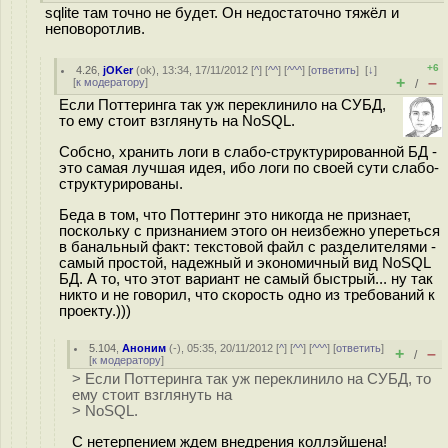
sqlite там точно не будет. Он недостаточно тяжёл и
неповоротлив.
+6
4.26
,
jOKer
(
ok
), 13:34, 17/11/2012 [
^
] [
^^
] [
^^^
] [
ответить
]
[
↓
]
+
–
[
к модератору
]
/
Если Поттеринга так уж переклинило на СУБД,
то ему стоит взглянуть на NoSQL.
Собсно, хранить логи в слабо-структурированной БД -
это самая лучшая идея, ибо логи по своей сути слабо-
структурированы.
Беда в том, что Поттеринг это никогда не признает,
поскольку с признанием этого он неизбежно упереться
в банальный факт: текстовой файл с разделителями -
самый простой, надежный и экономичный вид NoSQL
БД. А то, что этот вариант не самый быстрый... ну так
никто и не говорил, что скорость одно из требований к
проекту.)))
5.104
,
Аноним
(
-
), 05:35, 20/11/2012 [
^
] [
^^
] [
^^^
] [
ответить
]
+
–
/
[
к модератору
]
> Если Поттеринга так уж переклинило на СУБД, то
ему стоит взглянуть на
> NoSQL.
С нетерпением ждем внедрения коллэйшена!