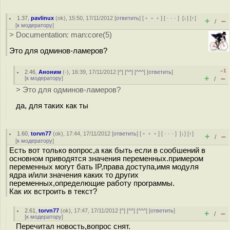
1.37
,
pavlinux
(
ok
), 15:50, 17/11/2012 [
ответить
] [
﹢﹢﹢
] [
· · ·
]
[
↓
] [
↑
]
+
–
/
[
к модератору
]
> Documentation: man:core(5)
Это для одминов-ламеров?
–1
2.46
,
Аноним
(
-
), 16:39, 17/11/2012 [
^
] [
^^
] [
^^^
] [
ответить
]
+
–
[
к модератору
]
/
> Это для одминов-ламеров?
да, для таких как ты
1.60
,
torvn77
(
ok
), 17:44, 17/11/2012 [
ответить
] [
﹢﹢﹢
] [
· · ·
]
[
↓
] [
↑
]
+
–
/
[
к модератору
]
Есть вот только вопрос,а как быть если в сообшений в
основном приводятся значения переменных.примером
переменных могут бать IP,права доступа,имя модуля
ядра и/или значения каких то других
переменных,определющие работу программы.
Как их встроить в текст?
2.61
,
torvn77
(
ok
), 17:47, 17/11/2012 [
^
] [
^^
] [
^^^
] [
ответить
]
+
–
/
[
к модератору
]
Перечитал новость,вопрос снят.