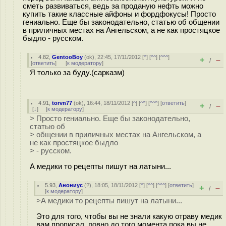
сметь развиваться, ведь за проданую нефть можно
купить такие классные айфоны и фордфокусы! Просто
гениально. Еще бы законодательно, статью об общении
в приличных местах на Ангельском, а не как простяцкое
быдло - русском.
4.82
,
GentooBoy
(
ok
), 22:45, 17/11/2012 [
^
] [
^^
] [
^^^
]
+
–
/
[
ответить
]
[
к модератору
]
Я только за буду.(сарказм)
4.91
,
torvn77
(
ok
), 16:44, 18/11/2012 [
^
] [
^^
] [
^^^
] [
ответить
]
+
–
/
[
↓
] [
к модератору
]
> Просто гениально. Еще бы законодательно,
статью об
> общении в приличных местах на Ангельском, а
не как простяцкое быдло
> - русском.
А медики то рецепты пишут на латыни...
5.93
,
Анониус
(
?
), 18:05, 18/11/2012 [
^
] [
^^
] [
^^^
] [
ответить
]
+
–
/
[
к модератору
]
>А медики то рецепты пишут на латыни...
Это для того, чтобы вы не знали какую отраву медик
вам прописал, ровно до того момента пока вы не