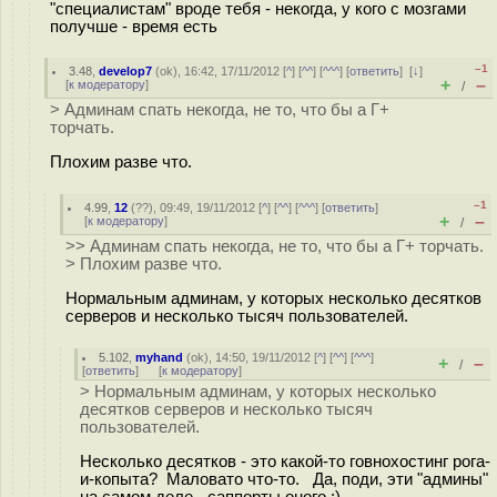
"специалистам" вроде тебя - некогда, у кого с мозгами
получше - время есть
–1
3.48
,
develop7
(
ok
), 16:42, 17/11/2012 [
^
] [
^^
] [
^^^
] [
ответить
]
[
↓
]
+
–
[
к модератору
]
/
> Админам спать некогда, не то, что бы а Г+
торчать.
Плохим разве что.
–1
4.99
,
12
(
??
), 09:49, 19/11/2012 [
^
] [
^^
] [
^^^
] [
ответить
]
+
–
[
к модератору
]
/
>> Админам спать некогда, не то, что бы а Г+ торчать.
> Плохим разве что.
Нормальным админам, у которых несколько десятков
серверов и несколько тысяч пользователей.
5.102
,
myhand
(
ok
), 14:50, 19/11/2012 [
^
] [
^^
] [
^^^
]
+
–
/
[
ответить
]
[
к модератору
]
> Нормальным админам, у которых несколько
десятков серверов и несколько тысяч
пользователей.
Несколько десятков - это какой-то говнохостинг рога-
и-копыта? Маловато что-то. Да, поди, эти "админы"
на самом деле - саппорты оного ;)