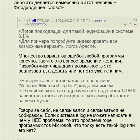
либо это делается намерянно и этот человек --
%подходящее_слово%
+1
4.74
,
all
(
??
), 19:48, 17/11/2012 [
^
] [
^^
] [
^^^
] [
ответить
]
+
–
[
к модератору
]
/
>Логов подходящих для такой индексации в системе
0.1%
>Для примера попробуйте индексировать все
возможные варианты логов Apache.
Множество вариантов ошибок любой программы
конечно, так что это вопрос времени и желания.
Разработчики лишь дают возможность это
реализовать, а делать или нет это уже не к ним.
>Наверняка все встречались с проблемой
"Windows/Microsoft Update", когда мы имеем
>ID ошибки, которая подразумевает вод собой 100500
вариантов ответов и ни одного, который работает в
вашем случае.
Говори за себя, не связывался и связываться не
собираюсь. Если система в log не может написать в
чём у НЕЁ проблема, то это проблема горе
программистов Microsoft, что толку есть такой log или
его нет?