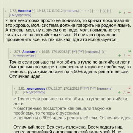
1.72
,
Аноним
(
-
), 19:13, 17/11/2012 [
ответить
] [
﹢﹢﹢
] [
· · ·
]
[
↓
] [
↑
]
+
–
/
[
к модератору
]
Я вот некоторых просто не понимаю, то кричат локализация
это хорошо, мол, система должна говорить на родном языке.
А теперь, мол, ну а зачем оно надо, мол, нормально это
читать все на английском языке. Я считаю нормально
производить все, на тех языках, где это используется.
+4
2.73
,
Аноним
(
-
), 19:33, 17/11/2012 [
^
] [
^^
] [
^^^
] [
ответить
]
[
↓
]
+
–
[
к модератору
]
/
Точно если раньше ты мог вбить в гугле по английски лог и
быстренько посмотреть как решали такую же проблему, то
теперь с русскими логами ты в 90% идешь решать её сам.
Отличная идея.
–2
3.81
,
anonymous
(
??
), 22:37, 17/11/2012 [
^
] [
^^
] [
^^^
] [
ответить
]
+
–
[
↓
] [
к модератору
]
/
> Точно если раньше ты мог вбить в гугле по английски
лог и
> быстренько посмотреть как решали такую же
проблему, то теперь с русскими
> логами ты в 90% идешь решать её сам. Отличная идея.
Отличный пост. Bся суть изложена. Всем падать ниц
перед величайшей англосаксонской культурой. И не