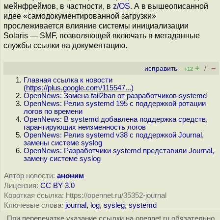
мейнфреймов, в частности, в
z/OS
. А в вышеописанной
идее «самодокументированной загрузки»
прослеживается влияние системы инициализации
Solaris — SMF, позволяющей включать в метаданные
службы ссылки на документацию.
+
–
исправить
/
+12
Главная ссылка к новости
(
https://plus.google.com/115547...
)
OpenNews: Замена fail2ban от разработчиков systemd
OpenNews: Релиз systemd 195 с поддержкой ротации
логов по времени
OpenNews: В systemd добавлена поддержка средств,
гарантирующих неизменность логов
OpenNews: Релиз systemd v38 c поддержкой Journal,
замены системе syslog
OpenNews: Разработчики systemd представили Journal,
замену системе syslog
Автор новости:
аноним
Лицензия:
CC BY 3.0
Короткая ссылка: https://opennet.ru/35352-journal
Ключевые слова:
journal
,
log
,
sysleg
,
systemd
При перепечатке указание ссылки на opennet.ru обязательно