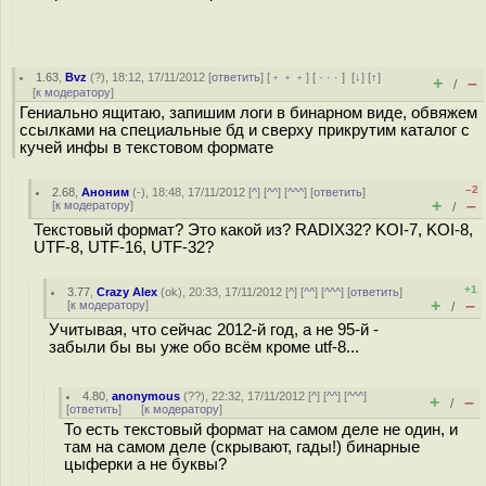
1.63
,
Bvz
(
?
), 18:12, 17/11/2012 [
ответить
] [
﹢﹢﹢
] [
· · ·
]
[
↓
] [
↑
]
+
–
/
[
к модератору
]
Гениально ящитаю, запишим логи в бинарном виде, обвяжем
ссылками на специальные бд и сверху прикрутим каталог с
кучей инфы в текстовом формате
–2
2.68
,
Аноним
(
-
), 18:48, 17/11/2012 [
^
] [
^^
] [
^^^
] [
ответить
]
+
–
[
к модератору
]
/
Текстовый формат? Это какой из? RADIX32? KOI-7, KOI-8,
UTF-8, UTF-16, UTF-32?
+1
3.77
,
Crazy Alex
(
ok
), 20:33, 17/11/2012 [
^
] [
^^
] [
^^^
] [
ответить
]
+
–
[
к модератору
]
/
Учитывая, что сейчас 2012-й год, а не 95-й -
забыли бы вы уже обо всём кроме utf-8...
4.80
,
anonymous
(
??
), 22:32, 17/11/2012 [
^
] [
^^
] [
^^^
]
+
–
/
[
ответить
]
[
к модератору
]
То есть текстовый формат на самом деле не один, и
там на самом деле (скрывают, гады!) бинарные
цыферки а не буквы?