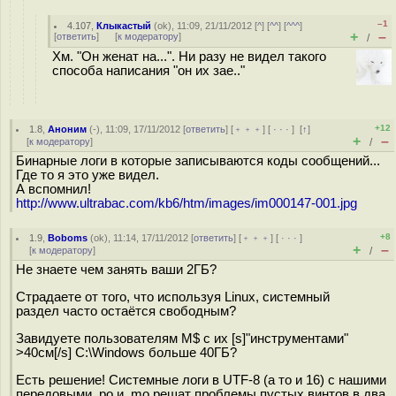
–1
4.107
,
Клыкастый
(
ok
), 11:09, 21/11/2012 [
^
] [
^^
] [
^^^
]
+
–
[
ответить
]
[
к модератору
]
/
Хм. "Он женат на...". Ни разу не видел такого
способа написания "он их зае.."
+12
1.8
,
Аноним
(
-
), 11:09, 17/11/2012 [
ответить
] [
﹢﹢﹢
] [
· · ·
]
[
↑
]
+
–
[
к модератору
]
/
Бинарные логи в которые записываются коды сообщений...
Где то я это уже видел.
А вспомнил!
http://www.ultrabac.com/kb6/htm/images/im000147-001.jpg
+8
1.9
,
Boboms
(
ok
), 11:14, 17/11/2012 [
ответить
] [
﹢﹢﹢
] [
· · ·
]
+
–
[
к модератору
]
/
Не знаете чем занять ваши 2ГБ?
Страдаете от того, что используя Linux, системный
раздел часто остаётся свободным?
Завидуете пользователям M$ с их [s]"инструментами"
>40см[/s] C:\Windows больше 40ГБ?
Есть решение! Системные логи в UTF-8 (а то и 16) с нашими
передовыми .po и .mo решат проблемы пустых винтов в два