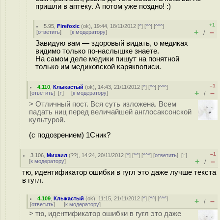
пришли в аптеку. А потом уже поздно! :)
+1
5.95
,
Firefoxic
(
ok
), 19:44, 18/11/2012 [
^
] [
^^
] [
^^^
]
+
–
[
ответить
]
[
к модератору
]
/
Завидую вам — здоровый видать, о медиках
видимо только по-наслышке знаете.
На самом деле медики пишут на понятной
только им медиковской каряквописи.
–1
4.110
,
Клыкастый
(
ok
), 14:43, 21/11/2012 [
^
] [
^^
] [
^^^
]
+
–
[
ответить
]
[
↑
] [
к модератору
]
/
> Отличный пост. Bся суть изложена. Всем
падать ниц перед величайшей англосаксонской
культурой.
(с подозрением) 1Сник?
–1
3.106
,
Михаил
(
??
), 14:24, 20/11/2012 [
^
] [
^^
] [
^^^
] [
ответить
]
[
↑
]
+
–
[
к модератору
]
/
тю, идентификатор ошибки в гугл это даже лучше текста
в гугл.
4.109
,
Клыкастый
(
ok
), 11:15, 21/11/2012 [
^
] [
^^
] [
^^^
]
+
–
/
[
ответить
]
[
к модератору
]
> тю, идентификатор ошибки в гугл это даже