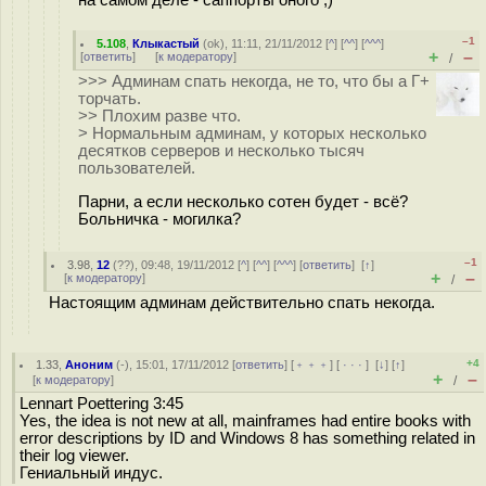
–1
5.108
,
Клыкастый
(
ok
), 11:11, 21/11/2012 [
^
] [
^^
] [
^^^
]
+
–
[
ответить
]
[
к модератору
]
/
>>> Админам спать некогда, не то, что бы а Г+
торчать.
>> Плохим разве что.
> Нормальным админам, у которых несколько
десятков серверов и несколько тысяч
пользователей.
Парни, а если несколько сотен будет - всё?
Больничка - могилка?
–1
3.98
,
12
(
??
), 09:48, 19/11/2012 [
^
] [
^^
] [
^^^
] [
ответить
]
[
↑
]
+
–
[
к модератору
]
/
Настоящим админам действительно спать некогда.
+4
1.33
,
Аноним
(
-
), 15:01, 17/11/2012 [
ответить
] [
﹢﹢﹢
] [
· · ·
]
[
↓
] [
↑
]
+
–
[
к модератору
]
/
Lennart Poettering 3:45
Yes, the idea is not new at all, mainframes had entire books with
error descriptions by ID and Windows 8 has something related in
their log viewer.
Гениальный индус.