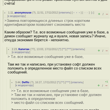
счёта!
1.11
,
anonymouse
(
?
), 11:51, 17/11/2012 [
ответить
] [
﹢﹢﹢
] [
· · ·
]
[
↓
]
+
–
/
[
к модератору
]
>Замена повторяющихся длинных строк коротким
идентификатором позволяет сэкономить место
Каким образом? Т.е. все возможные сообщения уже в базе, а
демон сообщает журналу ид и вуаля, новая запись? Иначе,
откуда экономия берется - непонятно.
2.23
,
Капитан
(
??
), 13:03, 17/11/2012 [
^
] [
^^
] [
^^^
] [
ответить
]
+
–
/
[
к модератору
]
> Т.е. все возможные сообщения уже в базе,
Там же так и написано, при установке софт должен
положить в определенное место файл со списком всех
сообщений.
+1
3.44
,
Deffic
(
?
), 16:27, 17/11/2012 [
^
] [
^^
] [
^^^
] [
ответить
]
+
–
[
к модератору
]
/
>> Т.е. все возможные сообщения уже в базе,
> Там же так и написано, при установке софт должен
положить в определенное
> место файл со списком всех сообщений.