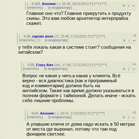
6.103
,
Аноним
(
-
), 05:30, 20/11/2012 [
^
] [
^^
] [
^^^
]
+
–
/
[
ответить
]
[
к модератору
]
Главное оно что? Главное прикрутить к продукту
скины. Это вам любом архитектор интерпрайза
скажет.
–2
4.28
,
captain anon
(
?
), 13:46, 17/11/2012 [
^
] [
^^
] [
^^^
]
+
–
[
ответить
]
[
↑
] [
к модератору
]
/
у тебя локаль какая в системе стоит? сообщения на
китайском?
+4
5.55
,
Crazy Alex
(
ok
), 17:06, 17/11/2012 [
^
] [
^^
] [
^^^
]
+
–
[
ответить
]
[
к модератору
]
/
Вопрос не какая у него,а какая у клиента. Всё
верно - вся диагностика (как и программный
код и комментарии) должна быть на
английском. Также как время должно указываться в
полном формате с таймзоной. Делать иначе - искать
себе лишние проблемы.
–5
6.64
,
Аноним
(
-
), 18:14, 17/11/2012 [
^
] [
^^
] [
^^^
]
+
–
[
ответить
]
[
к модератору
]
/
А упавшие ключи от дома надо искать в 50 метрах
от места где выронил, потому что там под
фонарем светлее.