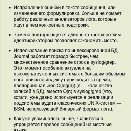
Исправление ошибки в тексте сообщения, или
изменение его формулировки, больше не ломает
работу различных анализаторов лога, которые
ищут в нем конкретные подстроки.
Замена повторяющихся длинных строк коротким
идентификатором позволяет сэкономить место.
Использование поиска по индексированной БД
Journal работает гораздо быстрее, чем
множественное сравнение строк в syslog/grep.
Этот момент особенно актуален на
высоконагруженных системах с большим объемом
лога: поиск по индексу происходит за время,
пропорциональное O(log(n)) (n — количество
записей в БД), вместо O(n) в syslog/grep (что,
кстати, уже давно используется в реализации
подсистемы аудита классических UNIX-систем —
BSM, использующей бинарный формат лога).
Как уже упоминалось выше, значительно
упрощается перевод сообщений на местные
языки.