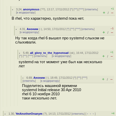
+1
3.24
,
anonymous
(
??
), 13:17, 17/11/2012 [
^
] [
^^
] [
^^^
] [
ответить
]
+
–
[
к модератору
]
/
В rhel, что характерно, systemd пока нет.
–1
4.31
,
Аноним
(
-
), 14:50, 17/11/2012 [
^
] [
^^
] [
^^^
] [
ответить
]
+
–
[
к модератору
]
/
Ну так когда rhel 6 вышел про systemd слыхом не
слыхивали.
+1
5.49
,
all_glory_to_the_hypnotoad
(
ok
), 16:44, 17/11/2012
+
–
[
^
] [
^^
] [
^^^
] [
ответить
]
[
к модератору
]
/
systemd на тот момент уже был как несколько
лет
6.69
,
Аноним
(
-
), 18:49, 17/11/2012 [
^
] [
^^
] [
^^^
]
+
–
/
[
ответить
]
[
к модератору
]
Поделитесь машиной времени
systemd Initial release 30 Apr 2010
rhel 6 10 ноября 2010
таки несколько лет.
+4
1.30
,
YetAnotherOnanym
(
?
), 14:13, 17/11/2012 [
ответить
] [
﹢﹢﹢
]