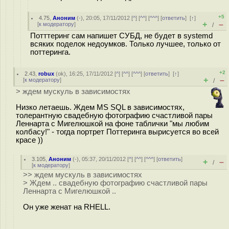
+5
4.75
,
Аноним
(
-
), 20:05, 17/11/2012 [
^
] [
^^
] [
^^^
] [
ответить
]
[
↑
]
+
–
[
к модератору
]
/
Потттеринг сам напишет СУБД, не будет в systemd
всяких поделок недоумков. Только лучшее, только от
поттеринга.
+2
2.43
,
robux
(
ok
), 16:25, 17/11/2012 [
^
] [
^^
] [
^^^
] [
ответить
]
[
↑
]
+
–
[
к модератору
]
/
> ждем мускуль в зависимостях
Низко летаешь. Ждем MS SQL в зависимостях,
толерантную свадебную фотографию счастливой пары
Леннарта с Мигелюшкой на фоне таблички "мы любим
колбасу!" - тогда портрет Поттеринга вырисуется во всей
красе ))
3.105
,
Аноним
(
-
), 05:37, 20/11/2012 [
^
] [
^^
] [
^^^
] [
ответить
]
+
–
/
[
к модератору
]
>> ждем мускуль в зависимостях
> Ждем .. свадебную фотографию счастливой пары
Леннарта с Мигелюшкой ..
Он уже женат на RHELL.