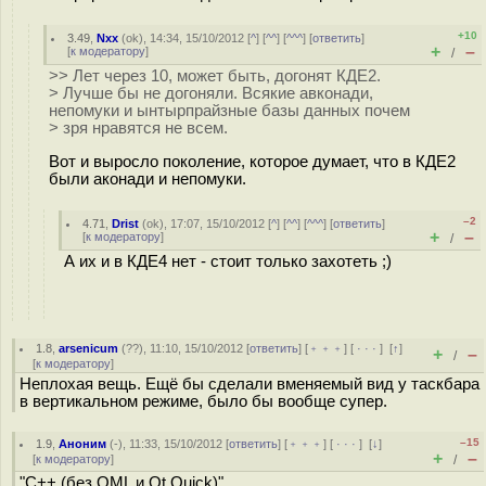
+10
3.49
,
Nxx
(
ok
), 14:34, 15/10/2012 [
^
] [
^^
] [
^^^
] [
ответить
]
+
–
[
к модератору
]
/
>> Лет через 10, может быть, догонят КДЕ2.
> Лучше бы не догоняли. Всякие авконади,
непомуки и ынтырпрайзные базы данных почем
> зря нравятся не всем.
Вот и выросло поколение, которое думает, что в КДЕ2
были аконади и непомуки.
–2
4.71
,
Drist
(
ok
), 17:07, 15/10/2012 [
^
] [
^^
] [
^^^
] [
ответить
]
+
–
[
к модератору
]
/
А их и в КДЕ4 нет - стоит только захотеть ;)
1.8
,
arsenicum
(
??
), 11:10, 15/10/2012 [
ответить
] [
﹢﹢﹢
] [
· · ·
]
[
↑
]
+
–
/
[
к модератору
]
Неплохая вещь. Ещё бы сделали вменяемый вид у таскбара
в вертикальном режиме, было бы вообще супер.
–15
1.9
,
Аноним
(
-
), 11:33, 15/10/2012 [
ответить
] [
﹢﹢﹢
] [
· · ·
]
[
↓
]
+
–
[
к модератору
]
/
"C++ (без QML и Qt Quick)"