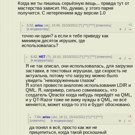
Когда же ты пишешь серьёзную вещь... правда тут от
мастерства зависит. Но, думаю, у этого парня
получится. С нетерпением жду версии 1.0
+1
5.52
,
arisu
(
ok
), 14:49, 15/10/2012 [
^
] [
^^
] [
^^^
] [
ответить
]
+
–
[
к модератору
]
/
точно ни один? а если я тебе приведу как
минимум десяток игрушек, где
использовалась?
6.62
,
НЕТ
(
?
), 16:10, 15/10/2012 [
^
] [
^^
] [
^^^
] [
ответить
]
+
–
/
[
к модератору
]
Я не так описал, они использовалась, для загрузки
заставки, в текстовых игрушках, где скорость не
актуальна, потому что загрузку можно было
увидеть "невооруженным глазом"
Я хотел провести аналогию использования LDIR и
QML. Я, например, сильно сомневаюсь, что
создатель Qtractor когда нибудь перейдёт на QML,
и у QT-Razor тоже не вижу нужды в QML, но всё
меняется, может когда-то это и будет обосновано.
–1
7.64
,
arisu
(
ok
), 16:12, 15/10/2012 [
^
] [
^^
] [
^^^
]
+
–
[
ответить
]
[
к модератору
]
/
да понял я всё, просто как же не
прицепиться, когда такой роскошный