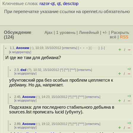
Ключевые слова:
razor-qt
,
qt
,
desctop
При перепечатке указание ссылки на opennet.ru обязательно
Обсуждение
Ajax
|
1 уровень
|
Линейный
|
+/-
|
Раскрыть
(124)
всё
|
RSS
1.1
,
Аноним
(
-
), 10:19, 15/10/2012 [
ответить
] [
﹢﹢﹢
] [
· · ·
]
[
↓
]
+
–
/
[
к модератору
]
И где же там для дебиана?
+2
2.3
,
dxd
(
?
), 10:32, 15/10/2012 [
^
] [
^^
] [
^^^
] [
ответить
]
+
–
[
к модератору
]
/
убунтовский ppa без особых проблем цепляется к
дебиану. Но да, напрягает.
+3
2.45
,
Аноним
(
-
), 14:23, 15/10/2012 [
^
] [
^^
] [
^^^
] [
ответить
]
+
–
[
к модератору
]
/
Подсказка: для последнего стабильного дебьяна в
sources.list прописать lucid (убунту).
+3
2.89
,
Аноним
(
-
), 19:12, 15/10/2012 [
^
] [
^^
] [
^^^
] [
ответить
]
+
–
[
к модератору
]
/