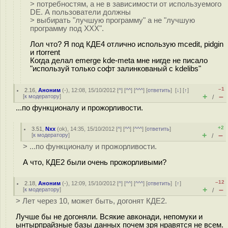
> потребностям, а не в зависимости от используемого
DE. А пользователи должны
> выбирать "лучшую программу" а не "лучшую
программу под ХХХ".
Лол что? Я под КДЕ4 отлично использую mcedit, pidgin
и rtorrent
Когда делал emerge kde-meta мне нигде не писало
"используй только софт залинкованый с kdelibs"
–1
2.16
,
Аноним
(
-
), 12:08, 15/10/2012 [
^
] [
^^
] [
^^^
] [
ответить
]
[
↓
] [
↑
]
+
–
[
к модератору
]
/
...по функционалу и прожорливости.
+2
3.51
,
Nxx
(
ok
), 14:35, 15/10/2012 [
^
] [
^^
] [
^^^
] [
ответить
]
+
–
[
к модератору
]
/
> ...по функционалу и прожорливости.
А что, КДЕ2 были очень прожорливыми?
–12
2.18
,
Аноним
(
-
), 12:09, 15/10/2012 [
^
] [
^^
] [
^^^
] [
ответить
]
[
↑
]
+
–
[
к модератору
]
/
> Лет через 10, может быть, догонят КДЕ2.
Лучше бы не догоняли. Всякие авконади, непомуки и
ынтырпрайзные базы данных почем зря нравятся не всем.