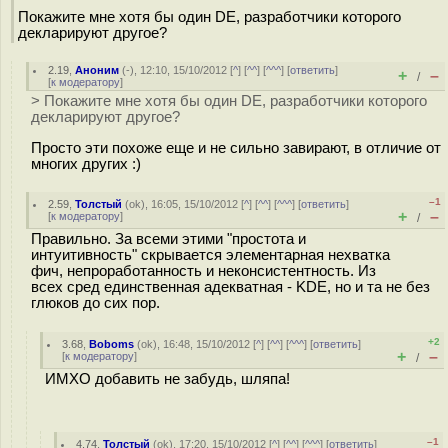
Покажите мне хотя бы один DE, разработчики которого
декларируют другое?
2.19
,
Аноним
(
-
), 12:10, 15/10/2012 [
^
] [
^^
] [
^^^
] [
ответить
]
+
–
/
[
к модератору
]
> Покажите мне хотя бы один DE, разработчики которого
декларируют другое?
Просто эти похоже еще и не сильно завирают, в отличие от
многих других :)
–1
2.59
,
Толстый
(
ok
), 16:05, 15/10/2012 [
^
] [
^^
] [
^^^
] [
ответить
]
+
–
[
к модератору
]
/
Правильно. За всеми этими "простота и
интуитивность" скрывается элементарная нехватка
фич, непроработанность и неконсистентность. Из
всех сред единственная адекватная - KDE, но и та не без
глюков до сих пор.
+2
3.68
,
Boboms
(
ok
), 16:48, 15/10/2012 [
^
] [
^^
] [
^^^
] [
ответить
]
+
–
[
к модератору
]
/
ИМХО добавить не забудь, шляпа!
–1
4.74
,
Толстый
(
ok
), 17:20, 15/10/2012 [
^
] [
^^
] [
^^^
] [
ответить
]