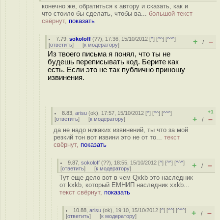
конечно же, обратиться к автору и сказать, как и
что стоило бы сделать, чтобы ва...
большой текст
свёрнут,
показать
7.79
,
sokoloff
(
??
), 17:36, 15/10/2012 [
^
] [
^^
] [
^^^
]
+
–
/
[
ответить
]
[
к модератору
]
Из твоего письма я понял, что ты не
будешь переписывать код. Берите как
есть. Если это не так публично приношу
извинения.
+1
8.83
,
arisu
(
ok
), 17:57, 15/10/2012 [
^
] [
^^
] [
^^^
]
+
–
[
ответить
]
[
к модератору
]
/
да не надо никаких извинений, ты что за мой
резкий тон вот извини это не от то...
текст
свёрнут,
показать
9.87
,
sokoloff
(
??
), 18:55, 15/10/2012 [
^
] [
^^
] [
^^^
]
+
–
/
[
ответить
]
[
к модератору
]
Тут еще дело вот в чем Qxkb это наследник
от kxkb, который ЕМНИП наследник xxkb...
текст свёрнут,
показать
10.88
,
arisu
(
ok
), 19:10, 15/10/2012 [
^
] [
^^
] [
^^^
]
+
–
/
[
ответить
]
[
к модератору
]