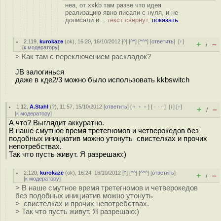
неа, от xxkb там разве что идея
реализацию явно писали с нуля, и не
дописали и...
текст свёрнут,
показать
2.119
,
kurokaze
(
ok
), 16:20, 16/10/2012 [
^
] [
^^
] [
^^^
] [
ответить
]
[
↑
]
+
–
/
[
к модератору
]
> Как там с переключением раскладок?
JB залогинься
даже в кде2/3 можно было использовать kkbswitch
1.12
,
A.Stahl
(
?
), 11:57, 15/10/2012 [
ответить
] [
﹢﹢﹢
] [
· · ·
]
[
↓
] [
↑
]
+
–
/
[
к модератору
]
А что? Выглядит аккуратно.
В наше смутное время третегномов и четверокедов без
подобных инициатив можно утонуть свистелках и прочих
непотребствах.
Так что пусть живут. Я разрешаю:)
2.120
,
kurokaze
(
ok
), 16:24, 16/10/2012 [
^
] [
^^
] [
^^^
] [
ответить
]
+
–
/
[
к модератору
]
> В наше смутное время третегномов и четверокедов
без подобных инициатив можно утонуть
> свистелках и прочих непотребствах.
> Так что пусть живут. Я разрешаю:)