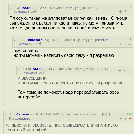
–1
2.31
,
ВКПб
(
?
), 12:35, 15/10/2012 [
^
] [
^^
] [
^^^
] [
ответить
]
+
–
[
к модератору
]
/
Плюсую, такая же аляповатая фигня как и кеды. С гнома
вынужденно съехал на кде и никак не могу привыкнуть,
хотя с кде на гном очень легко в своё время съехал.
+1
3.116
,
kurokaze
(
ok
), 16:13, 16/10/2012 [
^
] [
^^
] [
^^^
] [
ответить
]
+
–
[
к модератору
]
/
вкусовщина
но ты можешь написать свою тему - я разрешаю
4.128
,
ВКПб
(
?
), 19:22, 16/10/2012 [
^
] [
^^
] [
^^^
] [
ответить
]
+
–
/
[
к модератору
]
> вкусовщина
> но ты можешь написать свою тему - я разрешаю
Там тема не поможет, надо перерабатывать весь
интерфейс.
+13
1.5
,
Аноним
(
-
), 10:43, 15/10/2012 [
ответить
] [
﹢﹢﹢
] [
· · ·
]
[
↓
] [
↑
]
+
–
[
к модератору
]
/
>...простота, скорость, настраиваемость и интуитивно
понятный интерфейс...