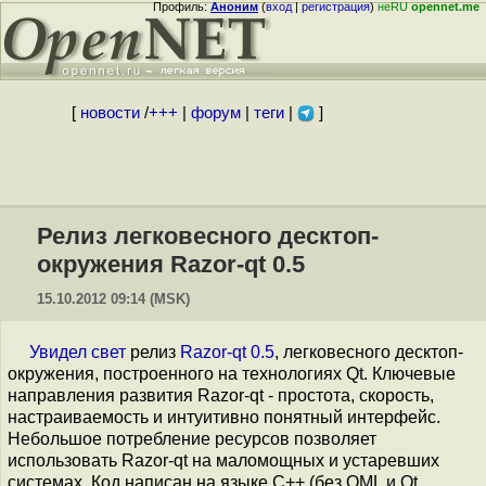
Профиль:
Аноним
(
вход
|
регистрация
)
неRU
opennet.me
[
новости
/
+++
|
форум
|
теги
|
]
Релиз легковесного десктоп-
окружения Razor-qt 0.5
15.10.2012 09:14 (MSK)
Увидел свет
релиз
Razor-qt 0.5
, легковесного десктоп-
окружения, построенного на технологиях Qt. Ключевые
направления развития Razor-qt - простота, скорость,
настраиваемость и интуитивно понятный интерфейс.
Небольшое потребление ресурсов позволяет
использовать Razor-qt на маломощных и устаревших
системах. Код написан на языке C++ (без QML и Qt