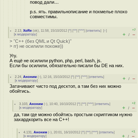
повод дали…
p.s. ять. правильнописание и похмелье плохо
совместимы.
+7
2.13
,
XoRe
(
ok
), 11:58, 15/10/2012 [
^
] [
^^
] [
^^^
] [
ответить
]
[
↑
]
+
–
[
к модератору
]
/
> "C++ (без QML и Qt Quick)"
> гг) не осилили похоже))
Угу.
А ещё не осилили python, php, perl, bash, js.
Если бы осилили, обязательно писали бы DE на них.
2.24
,
Аноним
(
-
), 12:16, 15/10/2012 [
^
] [
^^
] [
^^^
] [
ответить
]
+
–
/
[
к модератору
]
Затачивают чисто под десктоп, а там без них можно
обойтись.
+2
3.103
,
Аноним
(
-
), 10:40, 16/10/2012 [
^
] [
^^
] [
^^^
] [
ответить
]
+
–
[
к модератору
]
/
да, там где можно обойтись простым скриптиком нужно
захардкорить все на С++!
+1
4.131
,
Аноним
(
-
), 20:01, 16/10/2012 [
^
] [
^^
] [
^^^
] [
ответить
]
+
–
[
к модератору
]
/