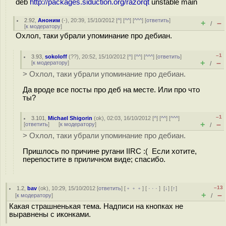
deb
http://packages.siduction.org/razorqt
unstable main
2.92
,
Аноним
(
-
), 20:39, 15/10/2012 [
^
] [
^^
] [
^^^
] [
ответить
]
+
–
/
[
к модератору
]
Охлол, таки убрали упоминание про дебиан.
–1
3.93
,
sokoloff
(
??
), 20:52, 15/10/2012 [
^
] [
^^
] [
^^^
] [
ответить
]
+
–
[
к модератору
]
/
> Охлол, таки убрали упоминание про дебиан.
Да вроде все посты про деб на месте. Или про что
ты?
–1
3.101
,
Michael Shigorin
(
ok
), 02:03, 16/10/2012 [
^
] [
^^
] [
^^^
]
+
–
[
ответить
]
[
к модератору
]
/
> Охлол, таки убрали упоминание про дебиан.
Пришлось по причине ругани IIRC :( Если хотите,
перепостите в приличном виде; спасибо.
–13
1.2
,
bav
(
ok
), 10:29, 15/10/2012 [
ответить
] [
﹢﹢﹢
] [
· · ·
]
[
↓
] [
↑
]
+
–
[
к модератору
]
/
Какая страшненькая тема. Надписи на кнопках не
выравнены с иконками.