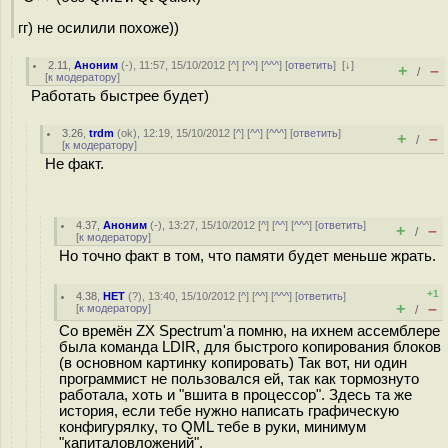
гг) не осилили похоже))
2.11
,
Аноним
(
-
), 11:57, 15/10/2012 [
^
] [
^^
] [
^^^
] [
ответить
]
[
↓
]
+
–
/
[
к модератору
]
Работать быстрее будет)
3.26
,
trdm
(
ok
), 12:19, 15/10/2012 [
^
] [
^^
] [
^^^
] [
ответить
]
+
–
/
[
к модератору
]
Не факт.
4.37
,
Аноним
(
-
), 13:27, 15/10/2012 [
^
] [
^^
] [
^^^
] [
ответить
]
+
–
/
[
к модератору
]
Но точно факт в том, что памяти будет меньше жрать.
+1
4.38
,
НЕТ
(
?
), 13:40, 15/10/2012 [
^
] [
^^
] [
^^^
] [
ответить
]
+
–
[
к модератору
]
/
Со времён ZX Spectrum'а помню, на ихнем ассемблере
была команда LDIR, для быстрого копирования блоков
(в основном картинку копировать) Так вот, ни один
программист не пользовался ей, так как тормознуто
работала, хоть и "вшита в процессор". Здесь та же
история, если тебе нужно написать графическую
конфигурялку, то QML тебе в руки, минимум
"капиталовложений".