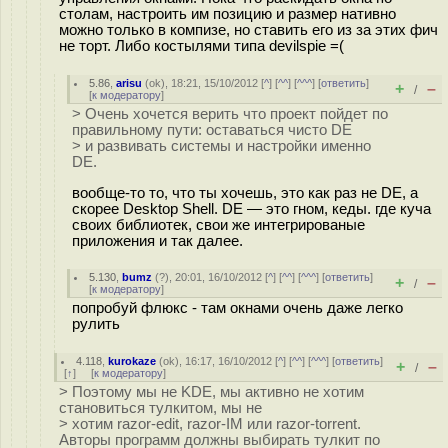
столам, настроить им позицию и размер нативно
можно только в компизе, но ставить его из за этих фич
не торт. Либо костылями типа devilspie =(
5.86
,
arisu
(
ok
), 18:21, 15/10/2012 [
^
] [
^^
] [
^^^
] [
ответить
]
+
–
/
[
к модератору
]
> Очень хочется верить что проект пойдет по
правильному пути: оставаться чисто DE
> и развивать системы и настройки именно
DE.
вообще-то то, что ты хочешь, это как раз не DE, а
скорее Desktop Shell. DE — это гном, кеды. где куча
своих библиотек, свои же интегрированые
приложения и так далее.
5.130
,
bumz
(
?
), 20:01, 16/10/2012 [
^
] [
^^
] [
^^^
] [
ответить
]
+
–
/
[
к модератору
]
попробуй флюкс - там окнами очень даже легко
рулить
4.118
,
kurokaze
(
ok
), 16:17, 16/10/2012 [
^
] [
^^
] [
^^^
] [
ответить
]
+
–
/
[
↑
] [
к модератору
]
> Поэтому мы не KDE, мы активно не хотим
становиться тулкитом, мы не
> хотим razor-edit, razor-IM или razor-torrent.
Авторы программ должны выбирать тулкит по