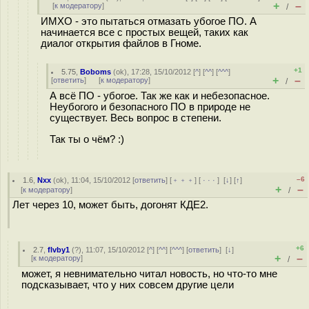
+
–
[
к модератору
]
/
ИМХО - это пытаться отмазать убогое ПО. А
начинается все с простых вещей, таких как
диалог открытия файлов в Гноме.
+1
5.75
,
Boboms
(
ok
), 17:28, 15/10/2012 [
^
] [
^^
] [
^^^
]
+
–
[
ответить
]
[
к модератору
]
/
А всё ПО - убогое. Так же как и небезопасное.
Неубогого и безопасного ПО в природе не
существует. Весь вопрос в степени.
Так ты о чём? :)
–6
1.6
,
Nxx
(
ok
), 11:04, 15/10/2012 [
ответить
] [
﹢﹢﹢
] [
· · ·
]
[
↓
] [
↑
]
+
–
[
к модератору
]
/
Лет через 10, может быть, догонят КДЕ2.
+6
2.7
,
flvby1
(
?
), 11:07, 15/10/2012 [
^
] [
^^
] [
^^^
] [
ответить
]
[
↓
]
+
–
[
к модератору
]
/
может, я невнимательно читал новость, но что-то мне
подсказывает, что у них совсем другие цели