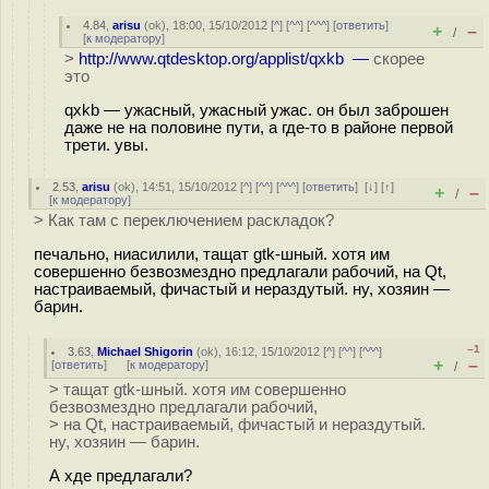
4.84
,
arisu
(
ok
), 18:00, 15/10/2012 [
^
] [
^^
] [
^^^
] [
ответить
]
+
–
/
[
к модератору
]
>
http://www.qtdesktop.org/applist/qxkb —
скорее
это
qxkb — ужасный, ужасный ужас. он был заброшен
даже не на половине пути, а где-то в районе первой
трети. увы.
2.53
,
arisu
(
ok
), 14:51, 15/10/2012 [
^
] [
^^
] [
^^^
] [
ответить
]
[
↓
] [
↑
]
+
–
/
[
к модератору
]
> Как там с переключением раскладок?
печально, ниасилили, тащат gtk-шный. хотя им
совершенно безвозмездно предлагали рабочий, на Qt,
настраиваемый, фичастый и нераздутый. ну, хозяин —
барин.
–1
3.63
,
Michael Shigorin
(
ok
), 16:12, 15/10/2012 [
^
] [
^^
] [
^^^
]
+
–
[
ответить
]
[
к модератору
]
/
> тащат gtk-шный. хотя им совершенно
безвозмездно предлагали рабочий,
> на Qt, настраиваемый, фичастый и нераздутый.
ну, хозяин — барин.
А хде предлагали?