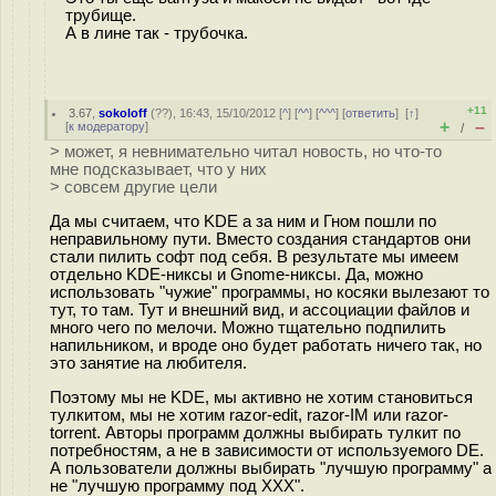
трубище.
А в лине так - трубочка.
+11
3.67
,
sokoloff
(
??
), 16:43, 15/10/2012 [
^
] [
^^
] [
^^^
] [
ответить
]
[
↑
]
+
–
[
к модератору
]
/
> может, я невнимательно читал новость, но что-то
мне подсказывает, что у них
> совсем другие цели
Да мы считаем, что KDE а за ним и Гном пошли по
неправильному пути. Вместо создания стандартов они
стали пилить софт под себя. В результате мы имеем
отдельно KDE-никсы и Gnome-никсы. Да, можно
использовать "чужие" программы, но косяки вылезают то
тут, то там. Тут и внешний вид, и ассоциации файлов и
много чего по мелочи. Можно тщательно подпилить
напильником, и вроде оно будет работать ничего так, но
это занятие на любителя.
Поэтому мы не KDE, мы активно не хотим становиться
тулкитом, мы не хотим razor-edit, razor-IM или razor-
torrent. Авторы программ должны выбирать тулкит по
потребностям, а не в зависимости от используемого DE.
А пользователи должны выбирать "лучшую программу" а
не "лучшую программу под ХХХ".