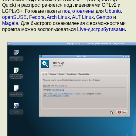
Quick) и распространяется под лицензиями GPLv2 и
LGPLv3+. Готовые пакеты
подготовлены
для
Ubuntu
,
openSUSE
,
Fedora
,
Arch Linux
,
ALT Linux
,
Gentoo
и
Mageia
. Для быстрого ознакомления с возможностями
проекта можно воспользоваться
Live-дистрибутивами
.