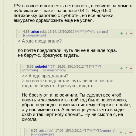
PS: в новости пока есть неточность, в сизифе на момент
публикации -- пакет на основе 0.4.1. Над 0.5.0
потихоньку работаю с субботы, но все новинки
аккуратно доразложить ещё не успел.
4.65
,
arisu
(
ok
), 16:14, 15/10/2012 [
^
] [
^^
] [
^^^
] [
ответить
]
+
–
/
[
к модератору
]
> А хде предлагали?
по почте предлагали. чуть ли не в начале года.
не берут-с. брезгуют, видать.
5.69
,
sokoloff
(
??
), 16:51, 15/10/2012 [
^
] [
^^
] [
^^^
]
+
–
/
[
ответить
]
[
к модератору
]
>> А хде предлагали?
> по почте предлагали. чуть ли не в начале
года. не берут-с. брезгуют, видать.
Не брезгуют, а не осилили. Ты сделал все чтоб
понять и закоммитить твой код было невозможно,
убрал переводы, поменял систему сборки с cmake,
а у нас именно он. А если еще учесть что в коде
qxkb и так черт ногу сломит... Ну не смогла я, не
смогла!
6.72
,
arisu
(
ok
), 17:08, 15/10/2012 [
^
] [
^^
] [
^^^
] [
ответить
]
+
–
/
[
к модератору
]