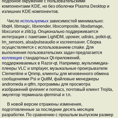
подобное окружение с пользовательскими
компонентами KDE, но без оболочки Plasma Desktop и
излишних KDE-компонентов.
Число
используемых
зависимостей минимально:
libqt4, libmagic, libxrender, libxcomposite, libxdamage,
libxcursor и zlib1g. Опционально поддерживается
интеграция с пакетами LightDM, upower, udisks, polkit-qt,
lm_sensors, alsa/pulseaudio и xscreensaver. Сборка
осуществляется с использованием cmake. Для
выполнения пользовательских задач предлагается
коллекция
стандартных Qt-приложений,
поддерживаемых в Razor-qt. Например, мультимедиа-
плееры VLC и smplayer, музыкальные проигрыватели
Clementine и Qmmp, клиенты для мгновенного обмена
сообщениями Psi и QutIM, файловые менеджеры
andromeda и qtfm, программы для просмотра
изображений qiviewer и nomacs, почтовый клиент Trojita,
эмулятор терминала qterminal и т.п.
В новой версии отражены изменения,
подготовленные за последние десять месяцев
разработки. По сравнению с прошлым выпуском размер