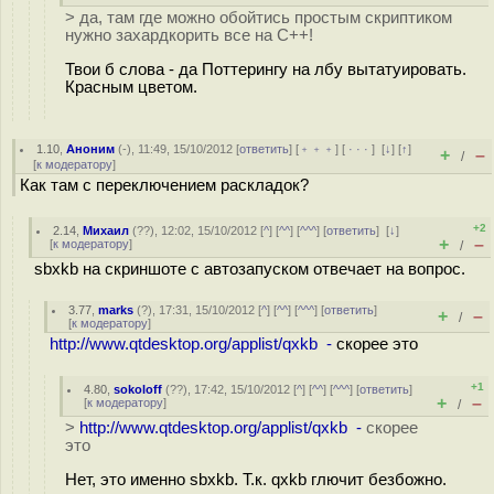
> да, там где можно обойтись простым скриптиком
нужно захардкорить все на С++!
Твои б слова - да Поттерингу на лбу вытатуировать.
Красным цветом.
1.10
,
Аноним
(
-
), 11:49, 15/10/2012 [
ответить
] [
﹢﹢﹢
] [
· · ·
]
[
↓
] [
↑
]
+
–
/
[
к модератору
]
Как там с переключением раскладок?
+2
2.14
,
Михаил
(
??
), 12:02, 15/10/2012 [
^
] [
^^
] [
^^^
] [
ответить
]
[
↓
]
+
–
[
к модератору
]
/
sbxkb на скриншоте с автозапуском отвечает на вопрос.
3.77
,
marks
(
?
), 17:31, 15/10/2012 [
^
] [
^^
] [
^^^
] [
ответить
]
+
–
/
[
к модератору
]
http://www.qtdesktop.org/applist/qxkb -
скорее это
+1
4.80
,
sokoloff
(
??
), 17:42, 15/10/2012 [
^
] [
^^
] [
^^^
] [
ответить
]
+
–
[
к модератору
]
/
>
http://www.qtdesktop.org/applist/qxkb -
скорее
это
Нет, это именно sbxkb. Т.к. qxkb глючит безбожно.