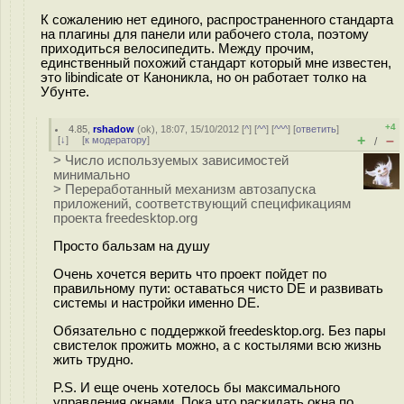
К сожалению нет единого, распространенного стандарта
на плагины для панели или рабочего стола, поэтому
приходиться велосипедить. Между прочим,
единственный похожий стандарт который мне известен,
это libindicate от Каноникла, но он работает толко на
Убунте.
+4
4.85
,
rshadow
(
ok
), 18:07, 15/10/2012 [
^
] [
^^
] [
^^^
] [
ответить
]
+
–
[
↓
] [
к модератору
]
/
> Число используемых зависимостей
минимально
> Переработанный механизм автозапуска
приложений, соответствующий спецификациям
проекта freedesktop.org
Просто бальзам на душу
Очень хочется верить что проект пойдет по
правильному пути: оставаться чисто DE и развивать
системы и настройки именно DE.
Обязательно с поддержкой freedesktop.org. Без пары
свистелок прожить можно, а с костылями всю жизнь
жить трудно.
P.S. И еще очень хотелось бы максимального
управления окнами. Пока что раскидать окна по