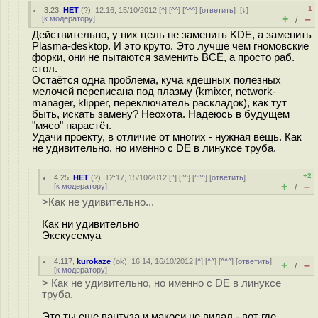
–1
3.23
,
НЕТ
(
?
), 12:16, 15/10/2012 [
^
] [
^^
] [
^^^
] [
ответить
]
[
↓
]
+
–
[
к модератору
]
/
Действительно, у них цель не заменить KDE, а заменить
Plasma-desktop. И это круто. Это лучше чем гномовские
форки, они не пытаются заменить ВСЁ, а просто раб.
стол.
Остаётся одна проблема, куча кдешных полезных
мелочей переписана под плазму (kmixer, network-
manager, klipper, переключатель раскладок), как тут
быть, искать замену? Неохота. Надеюсь в будущем
"мясо" нарастёт.
Удачи проекту, в отличие от многих - нужная вещь. Как
не удивительно, но именно с DE в линуксе труба.
+2
4.25
,
НЕТ
(
?
), 12:17, 15/10/2012 [
^
] [
^^
] [
^^^
] [
ответить
]
+
–
[
к модератору
]
/
>Как не удивительно...
Как ни удивительно
Экскусемуа
4.117
,
kurokaze
(
ok
), 16:14, 16/10/2012 [
^
] [
^^
] [
^^^
] [
ответить
]
+
–
/
[
к модератору
]
> Как не удивительно, но именно с DE в линуксе
труба.
Это ты еще вантуза и макоси не видал - вот где