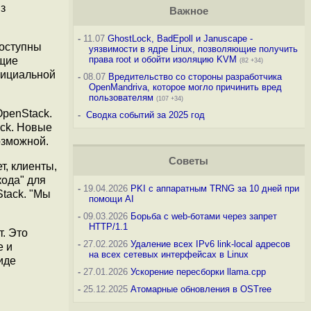
з
Важное
-
11.07
GhostLock, BadEpoll и Januscape -
доступны
уязвимости в ядре Linux, позволяющие получить
права root и обойти изоляцию KVM
ющие
(82 +34)
фициальной
-
08.07
Вредительство со стороны разработчика
OpenMandriva, которое могло причинить вред
пользователям
(107 +34)
OpenStack.
-
Сводка событий за 2025 год
ack. Новые
озможной.
Советы
т, клиенты,
кода" для
-
19.04.2026
PKI с аппаратным TRNG за 10 дней при
Stack. "Мы
помощи AI
-
09.03.2026
Борьба с web-ботами через запрет
HTTP/1.1
. Это
-
27.02.2026
Удаление всех IPv6 link-local адресов
e и
на всех сетевых интерфейсах в Linux
иде
-
27.01.2026
Ускорение пересборки llama.cpp
-
25.12.2025
Атомарные обновления в OSTree