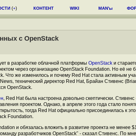
ОСТИ
(
+
)
КОНТЕНТ
WIKI
MAN'ы
ФО
анных с OpenStack
вует в разработке облачной платформы
OpenStack
и старает
ектом через организацию OpenStack Foundation. Но её не 
ck. Что же изменилось и почему Red Hat стала активным уч
tNews, технический директор Red Hat, Брайан Стивенс (Bria
ся OpenStack.
ен
, Red Hat была настроена довольно скептически. Стивенс
вления проектом. Однако, в апреле этого года стало понятн
ткрытость, тогда Red Hat официально присоединилась к эт
ck Foundation.
ation и обязалась вложить в развитие проекта не менее $1
команду разработчиков OpenStack" - сказал Стивенс. По мн