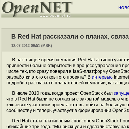
НОВ
В Red Hat рассказали о планах, связ
12.07.2012 09:51 (MSK)
В настоящее время компания Red Hat активно участ
привнести больше открытости в процесс управления про
числе тех, кто сразу поверил в IaaS-платформу OpenSta
разработки этого открытого проекта? В
интервью
Interne
подробно рассказал о планах своей компании, касающих
В июле 2010 года, когда проект OpenStack был
запущ
что в Red Hat были не согласны с закрытой моделью упра
ключевые участники проекта готовы пойти на большую о
сообществу и теперь участвует в формировании OpenSta
Red Hat стала платиновым спонсором OpenStack Found
ближайшие три года. "Мы рискнули и сделали ставку на 