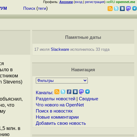
Профиль:
Аноним
(
вход
|
регистрация
)
неRU
opennet.me
РУМ
Поиск
(
теги
)
Памятные даты
17 июля
Slackware
исполнилось 33 года
ся
было в
Навигация
астником
n Stevens)
Каналы:
 объяснил,
Разделы новостей
|
Сводные
о, что
Что нового на OpenNet
ому
Поиск в новостях
Новые комментарии
Добавить свою новость
,5 млн. в
ению