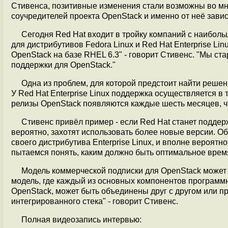
Стивенса, позитивные изменения стали возможны во мн
соучредителей проекта OpenStack и именно от неё завис
Сегодня Red Hat входит в тройку компаний с наиболь
для дистрибутивов Fedora Linux и Red Hat Enterprise Lin
OpenStack на базе RHEL 6.3" - говорит Стивенс. "Мы с
поддержки для OpenStack."
Одна из проблем, для которой предстоит найти решен
У Red Hat Enterprise Linux поддержка осуществляется в 
релизы OpenStack появляются каждые шесть месяцев, ч
Стивенс привёл пример - если Red Hat станет поддерж
вероятно, захотят использовать более новые версии. О
своего дистрибутива Еnterprise Linux, и вполне вероятн
пытаемся понять, каким должно быть оптимальное время
Модель коммерческой подписки для OpenStack может 
модель, где каждый из основных компонентов программног
OpenStack, может быть объединены друг с другом или п
интегрированного стека" - говорит Стивенс.
Полная видеозапись интервью: