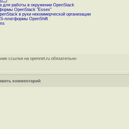
...
)
а для работы в окружении OpenStack
тформы OpenStack "Essex"
enStack в руки некоммерческой организации
aS-платформы OpenShift
rms
ние ссылки на opennet.ru обязательно
вить комментарий