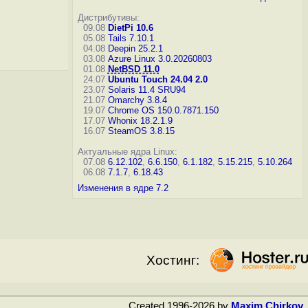
Дистрибутивы:
09.08
DietPi 10.6
05.08
Tails 7.10.1
04.08
Deepin 25.2.1
03.08
Azure Linux 3.0.20260803
01.08
NetBSD 11.0
24.07
Ubuntu Touch 24.04 2.0
23.07
Solaris 11.4 SRU94
21.07
Omarchy 3.8.4
19.07
Chrome OS 150.0.7871.150
17.07
Whonix 18.2.1.9
16.07
SteamOS 3.8.15
Актуальные ядра Linux:
07.08
6.12.102
,
6.6.150
,
6.1.182
,
5.15.215
,
5.10.264
06.08
7.1.7
,
6.18.43
Изменения в ядре 7.2
Хостинг:
Created 1996-2026 by
Maxim Chirkov