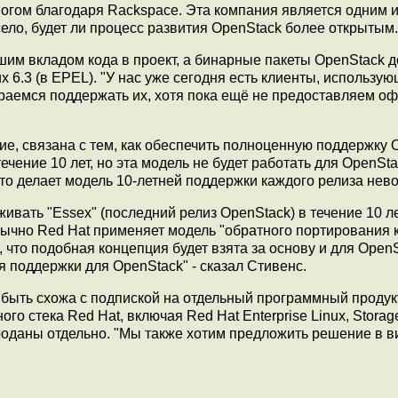
огом благодаря Rackspace. Эта компания является одним и
ело, будет ли процесс развития OpenStack более открытым.
шим вкладом кода в проект, а бинарные пакеты OpenStack 
ux 6.3 (в EPEL). "У нас уже сегодня есть клиенты, использу
тараемся поддержать их, хотя пока ещё не предоставляем о
ие, связана с тем, как обеспечить полноценную поддержку 
течение 10 лет, но эта модель не будет работать для OpenSt
то делает модель 10-летней поддержки каждого релиза нев
ивать "Essex" (последний релиз OpenStack) в течение 10 ле
бычно Red Hat применяет модель "обратного портирования 
о, что подобная концепция будет взята за основу и для Open
 поддержки для OpenStack" - сказал Стивенс.
быть схожа с подпиской на отдельный программный продукт
о стека Red Hat, включая Red Hat Enterprise Linux, Storag
роданы отдельно. "Мы также хотим предложить решение в в