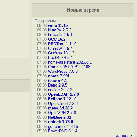
Новые версии
Программы:
09.08
wine 11.15
09.08
NumPy 2.5.2
08.08
firewalld 2.5.1
07.08
GCC 16.2
07.08
RRDTool 1.11.0
07.08
ClamAV 1.5.4
07.08
Grafana 13.1.3
07.08
Box64 0.4.5-1
07.08
home-assistant 2026.8.1
07.08
Chrome 151.0.7922.108
07.08
WordPress 7.0.3
07.08
nmap 7.991
06.08
icewm 4.1
06.08
Deno 2.9.5
06.08
docker 29.7.2
06.08
OpenLDAP 2.7.0
06.08
Eclipse 7.121.0
06.08
OpenCloud 7.2.3
06.08
mesa 3d 26.2
05.08
OpenVPN 2.7.6
05.08
NetBeans 31
05.08
ublock 1.73.0
05.08
gstreamer 1.28.6
05.08
PowerDNS 5.1.4
далее>>