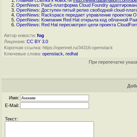
Главная ссылка к новости (
http://www.datamation.com/open
OpenNews: PaaS-платформа Cloud Foundry адаптирован
OpenNews: Доступен пятый релиз свободной cloud-пла
OpenNews: Rackspace передает управление проектом Op
OpenNews: Компания Red Hat открыла код облачной Pa
OpenNews: Red Hat пересмотрел цели проекта CloudFo
Автор новости:
fog
Лицензия:
CC BY 3.0
Короткая ссылка: https://opennet.ru/34316-openstack
Ключевые слова:
openstack
,
redhat
При перепечатке указа
Доба
Имя:
E-Mail:
Текст: