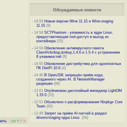
Обсуждаемые новости
-
14:59
Новые версии Wine 11.15 и Wine-staging
11.15
(9)
-
14:58
SCTPhantom - уязвимость в ядре Linux,
предоставляющая root-доступ и выход из
контейнера
(33)
-
14:56
Обновление антивирусного пакета
ClamAV&nbsp;&nbsp;1.4.6 и 1.5.4 с устранением
8 уязвимостей
(8)
-
14:55
Обновление дистрибутива для одноплатных
ПК DietPi 10.6
(4)
-
14:46
В OpenJDK запрещён приём кода,
созданного через AI. В NetworkManager
разрешён
(86)
-
13:01
Опубликован дисплейный менеджер LightDM
1.33.0
(33)
-
12:51
Объявлено о расформировании Nixpkgs Core
Team
(65)
-
12:49
Запрет на приём AI-патчей в раздел
drivers/staging ядра Linux
(56)
+
–
вить
/
+18