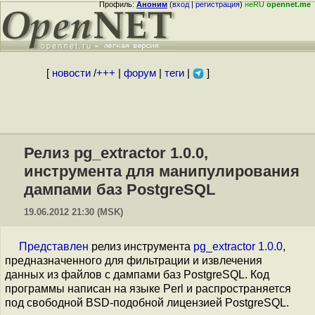
Профиль:
Аноним
(
вход
|
регистрация
)
неRU
opennet.me
[
новости
/
+++
|
форум
|
теги
|
]
Релиз pg_extractor 1.0.0,
инструмента для манипулирования
дампами баз PostgreSQL
19.06.2012 21:30 (MSK)
Представлен
релиз инструмента
pg_extractor 1.0.0
,
предназначенного для фильтрации и извлечения
данных из файлов с дампами баз PostgreSQL. Код
программы написан на языке Perl и распространяется
под свободной BSD-подобной лицензией PostgreSQL.