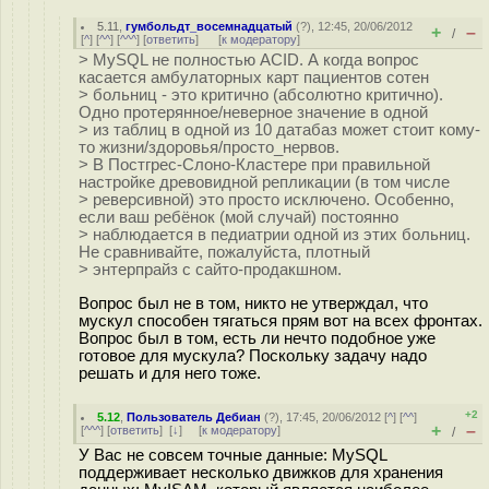
5.11
,
гумбольдт_восемнадцатый
(
?
), 12:45, 20/06/2012
+
–
/
[
^
] [
^^
] [
^^^
] [
ответить
]
[
к модератору
]
> MySQL не полностью ACID. А когда вопрос
касается амбулаторных карт пациентов сотен
> больниц - это критично (абсолютно критично).
Одно протерянное/неверное значение в одной
> из таблиц в одной из 10 датабаз может стоит кому-
то жизни/здоровья/просто_нервов.
> В Постгрес-Слоно-Кластере при правильной
настройке древовидной репликации (в том числе
> реверсивной) это просто исключено. Особенно,
если ваш ребёнок (мой случай) постоянно
> наблюдается в педиатрии одной из этих больниц.
Не сравнивайте, пожалуйста, плотный
> энтерпрайз с сайто-продакшном.
Вопрос был не в том, никто не утверждал, что
мускул способен тягаться прям вот на всех фронтах.
Вопрос был в том, есть ли нечто подобное уже
готовое для мускула? Поскольку задачу надо
решать и для него тоже.
+2
5.12
,
Пользователь Дебиан
(
?
), 17:45, 20/06/2012 [
^
] [
^^
]
+
–
[
^^^
] [
ответить
]
[
↓
] [
к модератору
]
/
У Вас не совсем точные данные: MySQL
поддерживает несколько движков для хранения