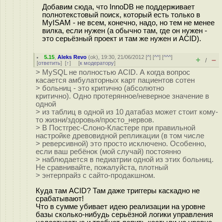
Добавим сюда, что InnoDB не поддерживает
полнотекстовый поиск, который есть только в
MyISAM - не всем, конечно, надо, но тем не менее
вилка, если нужен (а обычно там, где он нужен -
это серьёзный проект и там же нужен и ACID).
5.15
,
Aleks Revo
(
ok
), 19:30, 21/06/2012 [
^
] [
^^
] [
^^^
]
+
–
/
[
ответить
]
[
↑
] [
к модератору
]
> MySQL не полностью ACID. А когда вопрос
касается амбулаторных карт пациентов сотен
> больниц - это критично (абсолютно
критично). Одно протерянное/неверное значение в
одной
> из таблиц в одной из 10 датабаз может стоит кому-
то жизни/здоровья/просто_нервов.
> В Постгрес-Слоно-Кластере при правильной
настройке древовидной репликации (в том числе
> реверсивной) это просто исключено. Особенно,
если ваш ребёнок (мой случай) постоянно
> наблюдается в педиатрии одной из этих больниц.
Не сравнивайте, пожалуйста, плотный
> энтерпрайз с сайто-продакшном.
Куда там ACID? Там даже триггеры каскадно не
срабатывают!
Что в сумме убивает идею реализации на уровне
базы сколько-нибудь серьёзной логики управления