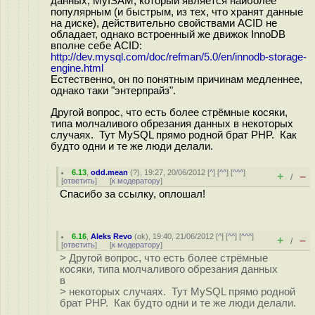
данных; MyISAM, который является наиболее
популярным (и быстрым, из тех, что хранят данные
на диске), действительно свойствами ACID не
обладает, однако встроенный же движок InnoDB
вполне себе ACID:
http://dev.mysql.com/doc/refman/5.0/en/innodb-storage-
engine.html
Естественно, он по понятным причинам медленнее,
однако таки "энтерпрайз".
Другой вопрос, что есть более стрёмные косяки,
типа молчаливого обрезания данных в некоторых
случаях. Тут MySQL прямо родной брат PHP. Как
будто одни и те же люди делали.
6.13
,
odd.mean
(
?
), 19:27, 20/06/2012 [
^
] [
^^
] [
^^^
]
+
–
/
[
ответить
]
[
к модератору
]
Спасибо за ссылку, оплошал!
6.16
,
Aleks Revo
(
ok
), 19:40, 21/06/2012 [
^
] [
^^
] [
^^^
]
+
–
/
[
ответить
]
[
к модератору
]
> Другой вопрос, что есть более стрёмные
косяки, типа молчаливого обрезания данных
в
> некоторых случаях. Тут MySQL прямо родной
брат PHP. Как будто одни и те же люди делали.