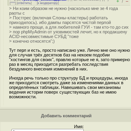
+
–
/
[
^^^
] [
ответить
]
[
к модератору
]
> Ни коим образом не нужно (насколько мне зе 4 года
раоты с
> Постгрес (включая Слоны-кластеры) работать
приходилось). ибо дампы парсятся чистой перлой
> намного проще, а для любителей ГУИ - там кто-то до сих
> пор phpMyAdmin от уязвимостей лечит, но к продакшену
ACID-несовместимые СУБД "тоже
> конечно относятся";)
Тут перл и есть, просто написано уже. Лично мне оно нужно
для случая трёх десятков баз на некоем подобии
"хостингов для своих", правлю которые не я, зато примерно
раз в месяц приходится разгребать последствия
бездумного внесения изменений в них.
Иногда речь только про структуру БД и процедуры, иногда
же приходится смотреть даже за изменениями данных в
определённых таблицах. Навешивать свои механизмы
ведения истории поверх существующих баз не имею
возможности.
Добавить комментарий
Имя: