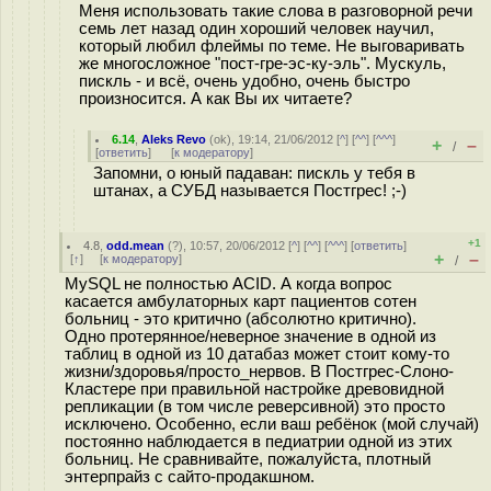
Меня использовать такие слова в разговорной речи
семь лет назад один хороший человек научил,
который любил флеймы по теме. Не выговаривать
же многосложное "пост-гре-эс-ку-эль". Мускуль,
пискль - и всё, очень удобно, очень быстро
произносится. А как Вы их читаете?
6.14
,
Aleks Revo
(
ok
), 19:14, 21/06/2012 [
^
] [
^^
] [
^^^
]
+
–
/
[
ответить
]
[
к модератору
]
Запомни, о юный падаван: пискль у тебя в
штанах, а СУБД называется Постгрес! ;-)
+1
4.8
,
odd.mean
(
?
), 10:57, 20/06/2012 [
^
] [
^^
] [
^^^
] [
ответить
]
+
–
[
↑
] [
к модератору
]
/
MySQL не полностью ACID. А когда вопрос
касается амбулаторных карт пациентов сотен
больниц - это критично (абсолютно критично).
Одно протерянное/неверное значение в одной из
таблиц в одной из 10 датабаз может стоит кому-то
жизни/здоровья/просто_нервов. В Постгрес-Слоно-
Кластере при правильной настройке древовидной
репликации (в том числе реверсивной) это просто
исключено. Особенно, если ваш ребёнок (мой случай)
постоянно наблюдается в педиатрии одной из этих
больниц. Не сравнивайте, пожалуйста, плотный
энтерпрайз с сайто-продакшном.