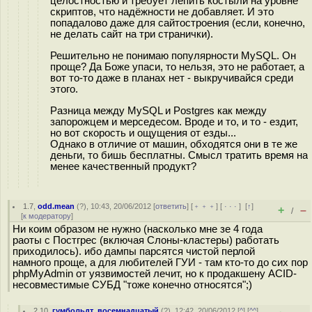
целостностью и требует лепить костыли на уровне
скриптов, что надёжности не добавляет. И это
попадалово даже для сайтостроения (если, конечно,
не делать сайт на три странички).
Решительно не понимаю популярности MySQL. Он
проще? Да Боже упаси, то нельзя, это не работает, а
вот то-то даже в планах нет - выкручивайся среди
этого.
Разница между MySQL и Postgres как между
запорожцем и мерседесом. Вроде и то, и то - ездит,
но вот скорость и ощущения от езды...
Однако в отличие от машин, обходятся они в те же
деньги, то бишь бесплатны. Смысл тратить время на
менее качественный продукт?
1.7
,
odd.mean
(
?
), 10:43, 20/06/2012 [
ответить
] [
﹢﹢﹢
] [
· · ·
]
[
↑
]
+
–
/
[
к модератору
]
Ни коим образом не нужно (насколько мне зе 4 года
раоты с Постгрес (включая Слоны-кластеры) работать
приходилось). ибо дампы парсятся чистой перлой
намного проще, а для любителей ГУИ - там кто-то до сих пор
phpMyAdmin от уязвимостей лечит, но к продакшену ACID-
несовместимые СУБД "тоже конечно относятся";)
2.10
,
гумбольдт_восемнадцатый
(
?
), 12:42, 20/06/2012 [
^
] [
^^
]