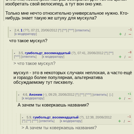
изобретать свой велосипед, а тут вон оно уже.
Только мне нечто относительно универсальное нужно. Кто-
нибудь знает такую же штуку для мускула?
–1
2.4
,
1
(
??
), 07:21, 20/06/2012 [
^
] [
^^
] [
^^^
] [
ответить
]
+
–
[
к модератору
]
/
что такое мускул?
–8
3.5
,
гумбольдт_восемнадцатый
(
?
), 07:41, 20/06/2012 [
^
] [
^^
]
+
–
[
^^^
] [
ответить
]
[
к модератору
]
/
> что такое мускул?
мускул - это в некоторых случаях неплохая, а часто ещё
и гораздо более популярная, альтернатива
обсуждаемому тут писквелу.
+1
4.6
,
Аноним
(
-
), 09:29, 20/06/2012 [
^
] [
^^
] [
^^^
] [
ответить
]
[
↓
]
+
–
[
к модератору
]
/
А зачем ты коверкаешь названия?
–1
5.9
,
гумбольдт_восемнадцатый
(
?
), 12:38, 20/06/2012
+
–
[
^
] [
^^
] [
^^^
] [
ответить
]
[
к модератору
]
/
> А зачем ты коверкаешь названия?