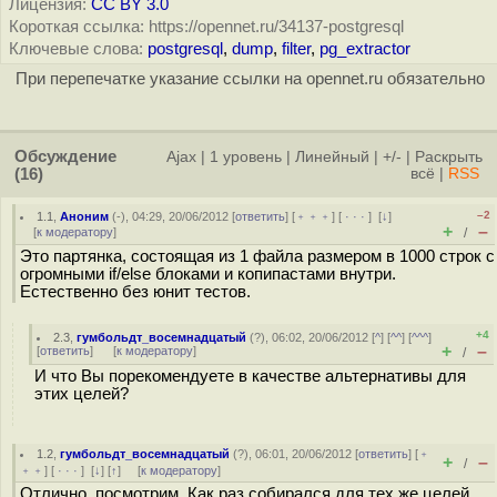
Лицензия:
CC BY 3.0
Короткая ссылка: https://opennet.ru/34137-postgresql
Ключевые слова:
postgresql
,
dump
,
filter
,
pg_extractor
При перепечатке указание ссылки на opennet.ru обязательно
Обсуждение
Ajax
|
1 уровень
|
Линейный
|
+/-
|
Раскрыть
(16)
всё
|
RSS
–2
1.1
,
Аноним
(
-
), 04:29, 20/06/2012 [
ответить
] [
﹢﹢﹢
] [
· · ·
]
[
↓
]
+
–
[
к модератору
]
/
Это партянка, состоящая из 1 файла размером в 1000 строк с
огромными if/else блоками и копипастами внутри.
Естественно без юнит тестов.
+4
2.3
,
гумбольдт_восемнадцатый
(
?
), 06:02, 20/06/2012 [
^
] [
^^
] [
^^^
]
+
–
[
ответить
]
[
к модератору
]
/
И что Вы порекомендуете в качестве альтернативы для
этих целей?
1.2
,
гумбольдт_восемнадцатый
(
?
), 06:01, 20/06/2012 [
ответить
] [
﹢
+
–
/
﹢﹢
] [
· · ·
]
[
↓
] [
↑
] [
к модератору
]
Отлично, посмотрим. Как раз собирался для тех же целей