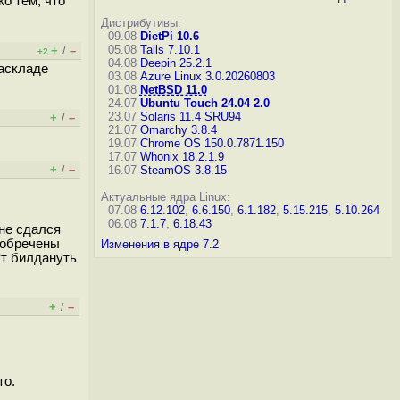
о тем, что
Дистрибутивы:
09.08
DietPi 10.6
05.08
Tails 7.10.1
+
–
/
+2
04.08
Deepin 25.2.1
раскладе
03.08
Azure Linux 3.0.20260803
01.08
NetBSD 11.0
24.07
Ubuntu Touch 24.04 2.0
23.07
Solaris 11.4 SRU94
+
–
/
21.07
Omarchy 3.8.4
19.07
Chrome OS 150.0.7871.150
17.07
Whonix 18.2.1.9
+
–
/
16.07
SteamOS 3.8.15
Актуальные ядра Linux:
07.08
6.12.102
,
6.6.150
,
6.1.182
,
5.15.215
,
5.10.264
06.08
7.1.7
,
6.18.43
 не сдался
 обречены
Изменения в ядре 7.2
ут билдануть
+
–
/
то.