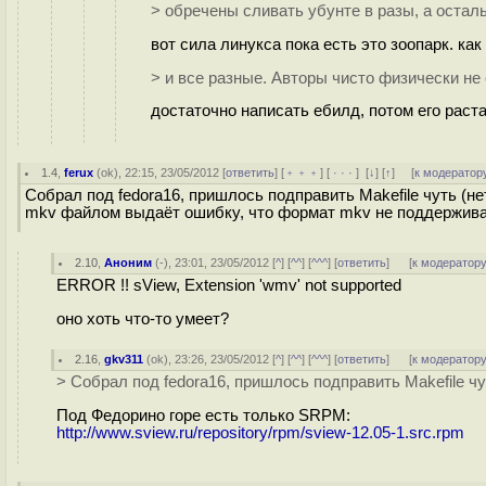
> обречены сливать убунте в разы, а остал
вот сила линукса пока есть это зоопарк. ка
> и все разные. Авторы чисто физически не
достаточно написать ебилд, потом его раст
1.4
,
ferux
(
ok
), 22:15, 23/05/2012 [
ответить
] [
﹢﹢﹢
] [
· · ·
]
[
↓
] [
↑
] [
к модератор
Собрал под fedora16, пришлось подправить Makefile чуть (не
mkv файлом выдаёт ошибку, что формат mkv не поддерживаетс
2.10
,
Аноним
(
-
), 23:01, 23/05/2012 [
^
] [
^^
] [
^^^
] [
ответить
]
[
к модератор
ERROR !! sView, Extension 'wmv' not supported
оно хоть что-то умеет?
2.16
,
gkv311
(
ok
), 23:26, 23/05/2012 [
^
] [
^^
] [
^^^
] [
ответить
]
[
к модератор
> Собрал под fedora16, пришлось подправить Makefile чуть
Под Федорино горе есть только SRPM:
http://www.sview.ru/repository/rpm/sview-12.05-1.src.rpm