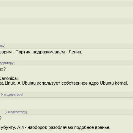
ору
]
ворим - Партия, подразумеваем - Ленин.
одератору
]
ux?
anonical.
 Linux. А Ubuntu использует собственное ядро Ubuntu kernel.
[
к модератору
]
]
[
к модератору
]
?
о убунту. А я - наоборот, разоблачаю подобное вранье.