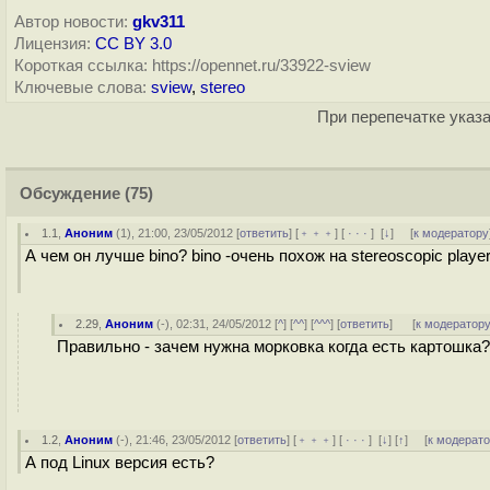
Автор новости:
gkv311
Лицензия:
CC BY 3.0
Короткая ссылка: https://opennet.ru/33922-sview
Ключевые слова:
sview
,
stereo
При перепечатке указа
Обсуждение
(75)
1.1
,
Аноним
(
1
), 21:00, 23/05/2012 [
ответить
] [
﹢﹢﹢
] [
· · ·
]
[
↓
] [
к модератору
А чем он лучше bino? bino -очень похож на stereoscopic play
2.29
,
Аноним
(
-
), 02:31, 24/05/2012 [
^
] [
^^
] [
^^^
] [
ответить
]
[
к модератор
Правильно - зачем нужна морковка когда есть картошка?
1.2
,
Аноним
(
-
), 21:46, 23/05/2012 [
ответить
] [
﹢﹢﹢
] [
· · ·
]
[
↓
] [
↑
] [
к модерат
А под Linux версия есть?