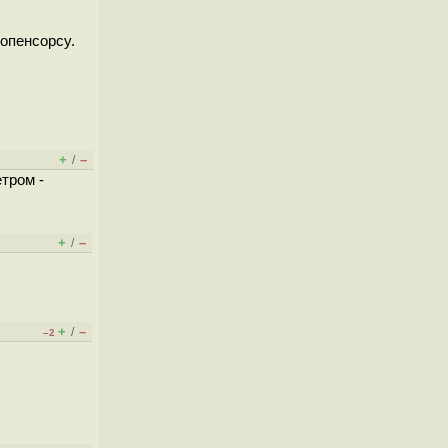
 опенсорсу.
+
–
/
етром -
+
–
/
+
–
/
–2