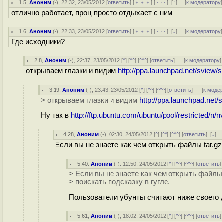
1.5
,
Аноним
(
-
), 22:32, 23/05/2012 [
ответить
] [
﹢﹢﹢
] [
· · ·
]
[
↑
] [
к модератору
отлично работает, проц просто отдыхает с ним
1.6
,
Аноним
(
-
), 22:33, 23/05/2012 [
ответить
] [
﹢﹢﹢
] [
· · ·
]
[
↓
] [
к модератору
Где исходники?
2.8
,
Аноним
(
-
), 22:37, 23/05/2012 [
^
] [
^^
] [
^^^
] [
ответить
]
[
к модератору
]
открываем глазки и видим
http://ppa.launchpad.net/sview/s
3.19
,
Аноним
(
-
), 23:43, 23/05/2012 [
^
] [
^^
] [
^^^
] [
ответить
]
[
к моде
> открываем глазки и видим
http://ppa.launchpad.net/
Ну так в
http://ftp.ubuntu.com/ubuntu/pool/restricted/n/n
4.28
,
Аноним
(
-
), 02:30, 24/05/2012 [
^
] [
^^
] [
^^^
] [
ответить
]
[
↓
] 
Если вы не знаете как чем открыть файлы tar.gz
5.40
,
Аноним
(
-
), 12:50, 24/05/2012 [
^
] [
^^
] [
^^^
] [
ответить
> Если вы не знаете как чем открыть файлы 
> поискать подсказку в гугле.
Пользователи убунты считают ниже своего 
5.61
,
Аноним
(
-
), 18:02, 24/05/2012 [
^
] [
^^
] [
^^^
] [
ответить