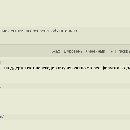
ние ссылки на opennet.ru обязательно
Ajax
|
1 уровень
|
Линейный
|
+/-
|
Раскры
]
er, и поддерживает перекодировку из одного стерео формата в др
у
]
ору
]