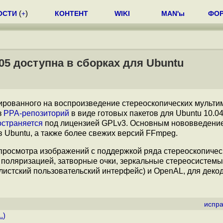
ОСТИ
(
+
)
КОНТЕНТ
WIKI
MAN'ы
ФО
05 доступна в сборках для Ubuntu
тированного на воспроизведение стереоскопических мульти
з
PPA-репозиторий
в виде готовых пакетов для Ubuntu 10.04,
остраняется
под лицензией GPLv3. Основным нововведение
 Ubuntu, а также более свежих версий FFmpeg.
 просмотра изображений с поддержкой ряда стереоскопичес
 поляризацией, затворные очки, зеркальные стереосистемы
листский пользовательский интерфейс) и OpenAL, для деко
испра
.
)