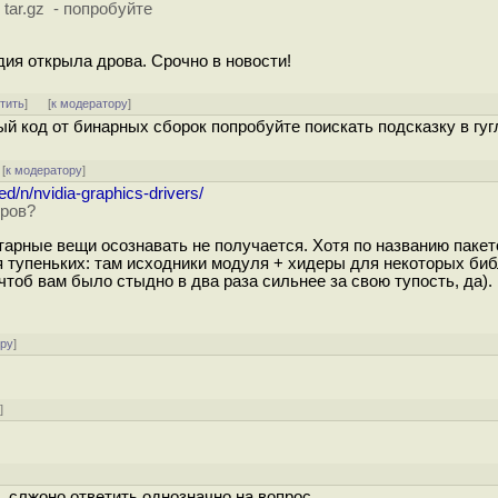
tar.gz - попробуйте
дия открыла дрова. Срочно в новости!
тить
]
[
к модератору
]
й код от бинарных сборок попробуйте поискать подсказку в гуг
[
к модератору
]
ted/n/nvidia-graphics-drivers/
дров?
нтарные вещи осознавать не получается. Хотя по названию паке
 тупеньких: там исходники модуля + хидеры для некоторых биб
тоб вам было стыдно в два раза сильнее за свою тупость, да).
ору
]
у
]
.. слжоно ответить однозначно на вопрос