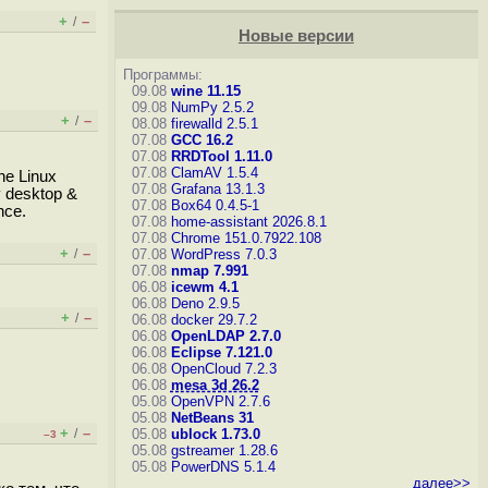
+
–
/
Новые версии
Программы:
09.08
wine 11.15
09.08
NumPy 2.5.2
+
–
/
08.08
firewalld 2.5.1
07.08
GCC 16.2
07.08
RRDTool 1.11.0
07.08
ClamAV 1.5.4
he Linux
07.08
Grafana 13.1.3
y desktop &
07.08
Box64 0.4.5-1
nce.
07.08
home-assistant 2026.8.1
07.08
Chrome 151.0.7922.108
+
–
/
07.08
WordPress 7.0.3
07.08
nmap 7.991
06.08
icewm 4.1
06.08
Deno 2.9.5
+
–
/
06.08
docker 29.7.2
06.08
OpenLDAP 2.7.0
06.08
Eclipse 7.121.0
06.08
OpenCloud 7.2.3
06.08
mesa 3d 26.2
05.08
OpenVPN 2.7.6
05.08
NetBeans 31
+
–
/
05.08
ublock 1.73.0
–3
05.08
gstreamer 1.28.6
05.08
PowerDNS 5.1.4
далее>>