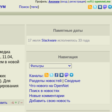
Профиль:
Аноним
(
вход
|
регистрация
)
неRU
opennet.me
РУМ
Поиск
(
теги
)
Памятные даты
17 июля
Slackware
исполнилось 33 года
медиа
 11.04,
Навигация
м в новой
ких
Каналы:
). Для
Разделы новостей
|
Сводные
дирования
Что нового на OpenNet
Поиск в новостях
Новые комментарии
Добавить свою новость
+
–
вить
/
–5