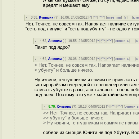
А вы как думали? Он же, по сути, единстве
вредят и мешают ему.
3.55
,
Куяврик
(
?
), 16:06, 24/05/2012 [
^
] [
^^
] [
^^^
] [
ответить
]
[
↑
] [
к м
Нет. Точнее, не совсем так. Напрягает наличие ситуа
"есть под линукс" и "есть под убунту" - не одно и то
4.62
,
Аноним
(
-
), 19:55, 24/05/2012 [
^
] [
^^
] [
^^^
] [
ответить
]
[
к
Пакет под ядро?
4.64
,
Аноним
(
-
), 20:06, 24/05/2012 [
^
] [
^^
] [
^^^
] [
ответить
]
[
к
> Нет. Точнее, не совсем так. Напрягает наличие
> убунту" и больше ничего.
Ну извини, гентушникам и самим не привыкать с
ынтырпрайзам очередной стереоплеер или там 
сливать убунте в разы, а остальных - очень не
под всех. Поэтому это уже к майнтайнерам воп
5.79
,
Куяврик
(
?
), 18:18, 04/06/2012 [
^
] [
^^
] [
^^^
] [
ответить
>> Нет. Точнее, не совсем так. Напрягает на
>> убунту" и больше ничего.
> Ну извини, гентушникам и самим не привы
собери из сырцов Юнити не под Убунту. Воо