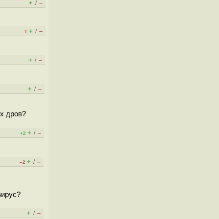
+
–
/
+
–
/
–1
+
–
/
+
–
/
их дров?
+
–
/
+2
+
–
/
–2
вирус?
+
–
/