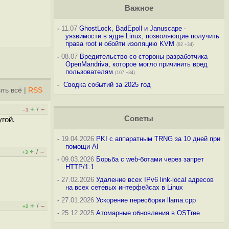
Важное
-
11.07
GhostLock, BadEpoll и Januscape -
уязвимости в ядре Linux, позволяющие получить
права root и обойти изоляцию KVM
(82 +34)
-
08.07
Вредительство со стороны разработчика
OpenMandriva, которое могло причинить вред
пользователям
(107 +34)
-
Сводка событий за 2025 год
ть всё
|
RSS
+
–
/
–1
Советы
угой.
-
19.04.2026
PKI с аппаратным TRNG за 10 дней при
помощи AI
+
–
/
+3
-
09.03.2026
Борьба с web-ботами через запрет
HTTP/1.1
-
27.02.2026
Удаление всех IPv6 link-local адресов
на всех сетевых интерфейсах в Linux
-
27.01.2026
Ускорение пересборки llama.cpp
+
–
/
+2
-
25.12.2025
Атомарные обновления в OSTree