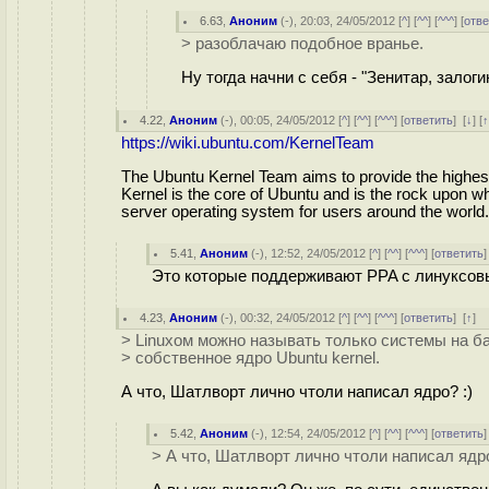
6.63
,
Аноним
(
-
), 20:03, 24/05/2012 [
^
] [
^^
] [
^^^
] [
отве
> разоблачаю подобное вранье.
Ну тогда начни с себя - "Зенитар, залогин
4.22
,
Аноним
(
-
), 00:05, 24/05/2012 [
^
] [
^^
] [
^^^
] [
ответить
]
[
↓
] [
https://wiki.ubuntu.com/KernelTeam
The Ubuntu Kernel Team aims to provide the highest 
Kernel is the core of Ubuntu and is the rock upon w
server operating system for users around the world. 
5.41
,
Аноним
(
-
), 12:52, 24/05/2012 [
^
] [
^^
] [
^^^
] [
ответить
Это которые поддерживают PPA с линуксов
4.23
,
Аноним
(
-
), 00:32, 24/05/2012 [
^
] [
^^
] [
^^^
] [
ответить
]
[
↑
] 
> Linuxом можно называть только системы на ба
> собственное ядро Ubuntu kernel.
А что, Шатлворт лично чтоли написал ядро? :)
5.42
,
Аноним
(
-
), 12:54, 24/05/2012 [
^
] [
^^
] [
^^^
] [
ответить
> А что, Шатлворт лично чтоли написал ядро