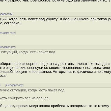
нный разработчик OpenSource. Всякие редхаты занимаются тольк
одератору
]
ций, когда "есть пакет под убунту" и больше ничего. при таком 
же, согласись
 модератору
]
 модератору
]
 ситуаций, когда "есть пакет под
обирать все из сорцев, редхат на десктопы плевать хотел, да и
что еще, всякие опенсуси со своим отношением к пользователю
большой процент и все разные. Авторы чисто физически не смог
росы.
]
[
к модератору
]
личие ситуаций, когда "есть пакет под
кать собирать все из сорцев,
бще нездоровая мода пошла прибивать гвоздями что-то к чему-