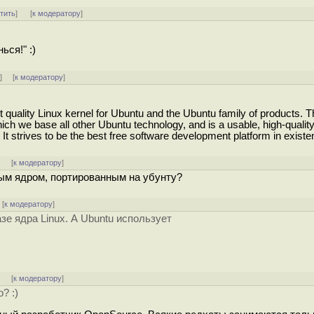
тить
]
[
к модератору
]
ься!" :)
↑
] [
к модератору
]
quality Linux kernel for Ubuntu and the Ubuntu family of products. T
hich we base all other Ubuntu technology, and is a usable, high-qualit
It strives to be the best free software development platform in existe
]
[
к модератору
]
ым ядром, портированным на убунту?
[
к модератору
]
зе ядра Linux. А Ubuntu использует
]
[
к модератору
]
? :)