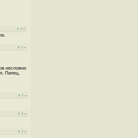
+
–
/
ле.
+
–
/
тов несложно
л. Пипец,
+
–
/
+
–
/
+
–
/