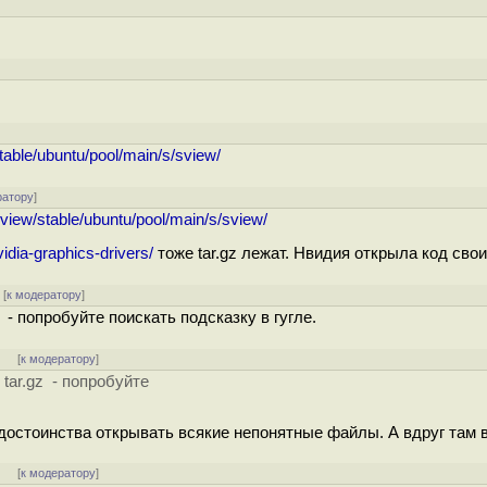
]
]
table/ubuntu/pool/main/s/sview/
ратору
]
sview/stable/ubuntu/pool/main/s/sview/
vidia-graphics-drivers/
тоже tar.gz лежат. Нвидия открыла код сво
[
к модератору
]
 - попробуйте поискать подсказку в гугле.
]
[
к модератору
]
tar.gz - попробуйте
достоинства открывать всякие непонятные файлы. А вдруг там 
]
[
к модератору
]