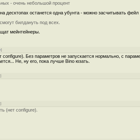
ьных - очень небольшой процент
к на десктопах останется одна убунта - можно засчитывать фейл
 смогут билдануть под всех.
ащат мейнтейнеры.
у
]
т configure). Без параметров не запускается нормально, с парам
я... Не, ну его, пока лучше Bino юзать.
у
]
у
]
 (нет configure).