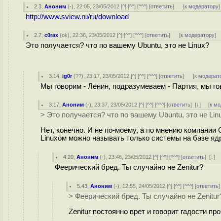
2.3
,
Аноним
(
-
), 22:05, 23/05/2012 [
^
] [
^^
] [
^^^
] [
ответить
]
[
к модератору
]
http://www.sview.ru/ru/download
2.7
,
c0rax
(
ok
), 22:36, 23/05/2012 [
^
] [
^^
] [
^^^
] [
ответить
]
[
к модератору
]
Это получается? что по вашему Ubuntu, это не Linux?
3.14
,
ig0r
(
??
), 23:17, 23/05/2012 [
^
] [
^^
] [
^^^
] [
ответить
]
[
к модерат
Мы говорим - Ленин, подразумеваем - Партия, мы го
3.17
,
Аноним
(
-
), 23:37, 23/05/2012 [
^
] [
^^
] [
^^^
] [
ответить
]
[
↓
] [
к м
> Это получается? что по вашему Ubuntu, это не Lin
Нет, конечно. И не по-моему, а по мнению компании C
Linuxом можно называть только системы на базе ядра
4.20
,
Аноним
(
-
), 23:46, 23/05/2012 [
^
] [
^^
] [
^^^
] [
ответить
]
[
↓
] 
Феерический бред. Ты случайно не Zenitur?
5.43
,
Аноним
(
-
), 12:55, 24/05/2012 [
^
] [
^^
] [
^^^
] [
ответить
> Феерический бред. Ты случайно не Zenitur
Zenitur постоянно врет и говорит гадости пр