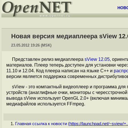
НОВ
Новая версия медиаплеера sView 12.
23.05.2012 19:26 (MSK)
Представлен релиз медиаплеера
sView 12.05
, ориен
материалов. Плеер теперь доступен для установки чере
11.10 и 12.04. Код плеера написан на языке С++ и
распр
версии является поддержка современных дистрибутивов
sView - это компактный видеоплеер и программа для
устройств (анаглифные очки, мониторы с чересстрочной
вывода sView использует OpenGL 2.0+ (включая минима
медиафайлов используется FFmpeg.
Главная ссылка к новости (
https://launchpad.net/~sview/+..