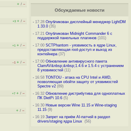
+
–
/
Обсуждаемые новости
+
–
/
+3
-
17:28
Опубликован дисплейный менеджер LightDM
1.33.0
(35)
-
17:21
Опубликован Midnight Commander 6 c
поддержкой панельных плагинов
(101)
+
–
-
17:00
SCTPhantom - уязвимость в ядре Linux,
/
+1
предоставляющая root-доступ и выход из
контейнера
(37)
-
17:00
Обновление антивирусного пакета
+
–
/
–1
ClamAV&nbsp;&nbsp;1.4.6 и 1.5.4 с устранением
8 уязвимостей
(11)
-
16:58
TONTOU - атака на CPU Intel и AMD,
позволяющая обойти защиту от уязвимостей
Spectre v2
(89)
+
–
/
-
16:32
Обновление дистрибутива для одноплатных
+7
ПК DietPi 10.6
(5)
-
16:30
Новые версии Wine 11.15 и Wine-staging
11.15
(9)
+
–
/
-
16:19
Запрет на приём AI-патчей в раздел
drivers/staging ядра Linux
(56)