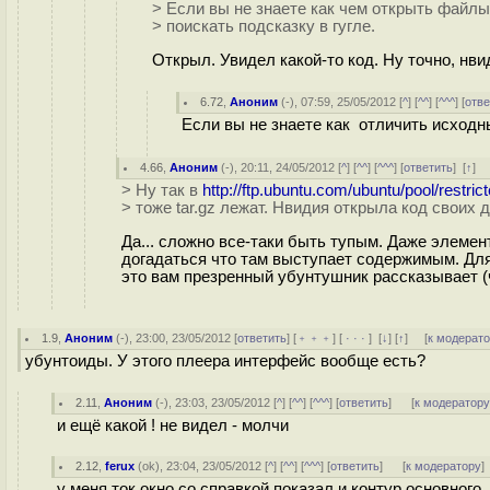
> Если вы не знаете как чем открыть файлы 
> поискать подсказку в гугле.
Открыл. Увидел какой-то код. Ну точно, нви
6.72
,
Аноним
(
-
), 07:59, 25/05/2012 [
^
] [
^^
] [
^^^
] [
отве
Если вы не знаете как отличить исходны
4.66
,
Аноним
(
-
), 20:11, 24/05/2012 [
^
] [
^^
] [
^^^
] [
ответить
]
[
↑
] 
> Ну так в
http://ftp.ubuntu.com/ubuntu/pool/restric
> тоже tar.gz лежат. Нвидия открыла код своих 
Да... сложно все-таки быть тупым. Даже элеме
догадаться что там выступает содержимым. Для
это вам презренный убунтушник рассказывает (ч
1.9
,
Аноним
(
-
), 23:00, 23/05/2012 [
ответить
] [
﹢﹢﹢
] [
· · ·
]
[
↓
] [
↑
] [
к модерат
убунтоиды. У этого плеера интерфейс вообще есть?
2.11
,
Аноним
(
-
), 23:03, 23/05/2012 [
^
] [
^^
] [
^^^
] [
ответить
]
[
к модератор
и ещё какой ! не видел - молчи
2.12
,
ferux
(
ok
), 23:04, 23/05/2012 [
^
] [
^^
] [
^^^
] [
ответить
]
[
к модератору
]
у меня ток окно со справкой показал и контур основного.