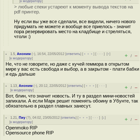
[
к модератору
]
> любые спеки устареют к моменту вывода текстов на
pdf принтер.
Ну если вы уже все сделали, все видели, ничего нового
придумать не можете и вообще все приелось - значит
пора резервировать место на кладбище и стреляться,
чтоли :)
1.5
,
Аноним
(
-
), 16:54, 22/05/2012 [
ответить
] [
﹢﹢﹢
] [
· · ·
]
[
↑
]
+
–
/
[
к модератору
]
Не, что не говорите, но даже с кучей геммора в открытом
мире у вас есть свобода и выбор, а в закрытом - плати бабки
и едь дальше
1.13
,
Аноним
(
-
), 20:12, 22/05/2012 [
ответить
] [
﹢﹢﹢
] [
· · ·
]
+
–
/
[
к модератору
]
Вот, блин, что значит новость. И ту в раздел мини-новостей
запихали. А если Марк решит поменять обоину в Убунте, так
обязательно в раздел главных занесут.
1.21
,
Пиу
(
?
), 04:02, 23/05/2012 [
ответить
] [
﹢﹢﹢
] [
· · ·
]
[
↓
]
+
–
/
[
к модератору
]
Openmoko RIP
Opensource phone RIP