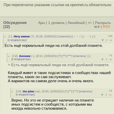
При перепечатке указание ссылки на opennet.ru обязательно
Обсуждение
Ajax
|
1 уровень
|
Линейный
|
+/-
|
Раскрыть
(32)
всё
|
RSS
+43
1.1
,
Нету имени
(
?
), 15:26, 22/05/2012 [
ответить
] [
﹢﹢﹢
] [
· · ·
]
[
↓
]
+
–
[
к модератору
]
/
Есть ещё нормальный люди на этой долбаной планете.
+1
2.10
,
Аноним
(
-
), 18:14, 22/05/2012 [
^
] [
^^
] [
^^^
] [
ответить
]
[
↓
]
+
–
[
к модератору
]
/
> Есть ещё нормальный люди на этой долбаной планете.
Каждый живет в таких подсистемах и сообществах нашей
планеты, каких он сам заслуживает.
А вариантов на самом деле очень и очень много.
+4
3.15
,
the joker
(
ok
), 20:55, 22/05/2012 [
^
] [
^^
] [
^^^
] [
ответить
]
+
–
[
к модератору
]
/
Верно. Но это не отрицает наличия на планете
иных подсистем и сообществ, с которыми мы
иногда невольно сталкиваемся.