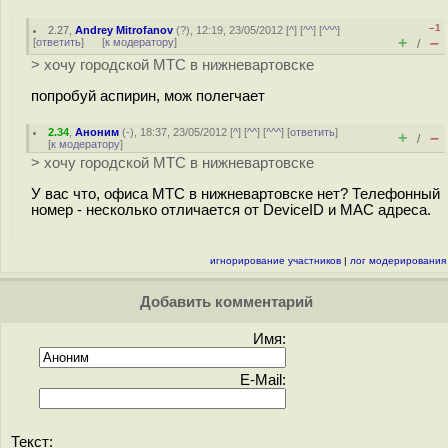
–1
2.27
,
Andrey Mitrofanov
(
?
), 12:19, 23/05/2012 [
^
] [
^^
] [
^^^
]
+
–
[
ответить
]
[
к модератору
]
/
> хочу городской МТС в нижневартовске
попробуй аспирин, мож полегчает
2.34
,
Аноним
(
-
), 18:37, 23/05/2012 [
^
] [
^^
] [
^^^
] [
ответить
]
+
–
/
[
к модератору
]
> хочу городской МТС в нижневартовске
У вас что, офиса МТС в нижневартовске нет? Телефонный
номер - несколько отличается от DeviceID и MAC адреса.
игнорирование участников
|
лог модерирования
Добавить комментарий
Имя:
E-Mail:
Текст: