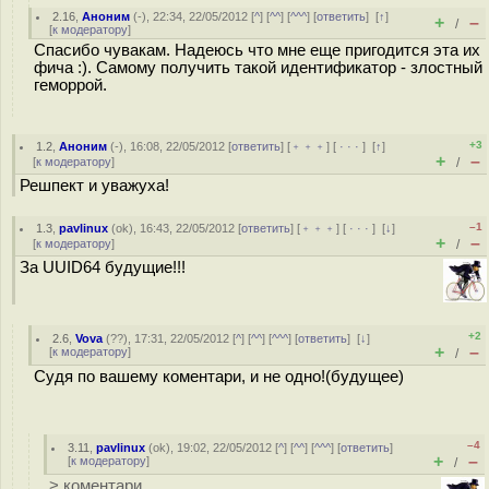
2.16
,
Аноним
(
-
), 22:34, 22/05/2012 [
^
] [
^^
] [
^^^
] [
ответить
]
[
↑
]
+
–
/
[
к модератору
]
Спасибо чувакам. Надеюсь что мне еще пригодится эта их
фича :). Самому получить такой идентификатор - злостный
геморрой.
+3
1.2
,
Аноним
(
-
), 16:08, 22/05/2012 [
ответить
] [
﹢﹢﹢
] [
· · ·
]
[
↑
]
+
–
[
к модератору
]
/
Решпект и уважуха!
–1
1.3
,
pavlinux
(
ok
), 16:43, 22/05/2012 [
ответить
] [
﹢﹢﹢
] [
· · ·
]
[
↓
]
+
–
[
к модератору
]
/
За UUID64 будущие!!!
+2
2.6
,
Vova
(
??
), 17:31, 22/05/2012 [
^
] [
^^
] [
^^^
] [
ответить
]
[
↓
]
+
–
[
к модератору
]
/
Судя по вашему коментари, и не одно!(будущее)
–4
3.11
,
pavlinux
(
ok
), 19:02, 22/05/2012 [
^
] [
^^
] [
^^^
] [
ответить
]
+
–
[
к модератору
]
/
> коментари