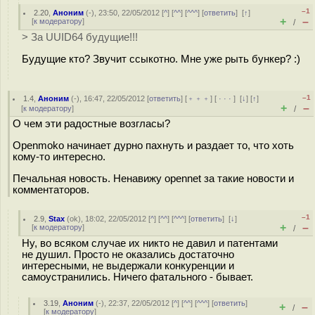
–1
2.20
,
Аноним
(
-
), 23:50, 22/05/2012 [
^
] [
^^
] [
^^^
] [
ответить
]
[
↑
]
+
–
[
к модератору
]
/
> За UUID64 будущие!!!
Будущие кто? Звучит ссыкотно. Мне уже рыть бункер? :)
–1
1.4
,
Аноним
(
-
), 16:47, 22/05/2012 [
ответить
] [
﹢﹢﹢
] [
· · ·
]
[
↓
] [
↑
]
+
–
[
к модератору
]
/
О чем эти радостные возгласы?
Openmoko начинает дурно пахнуть и раздает то, что хоть
кому-то интересно.
Печальная новость. Ненавижу opennet за такие новости и
комментаторов.
–1
2.9
,
Stax
(
ok
), 18:02, 22/05/2012 [
^
] [
^^
] [
^^^
] [
ответить
]
[
↓
]
+
–
[
к модератору
]
/
Ну, во всяком случае их никто не давил и патентами
не душил. Просто не оказались достаточно
интересными, не выдержали конкуренции и
самоустранились. Ничего фатального - бывает.
3.19
,
Аноним
(
-
), 22:37, 22/05/2012 [
^
] [
^^
] [
^^^
] [
ответить
]
+
–
/
[
к модератору
]