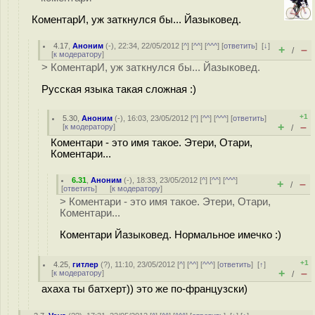
КоментарИ, уж заткнулся бы... Йазыковед.
4.17
,
Аноним
(
-
), 22:34, 22/05/2012 [
^
] [
^^
] [
^^^
] [
ответить
]
[
↓
]
+
–
/
[
к модератору
]
> КоментарИ, уж заткнулся бы... Йазыковед.
Русская языка такая сложная :)
+1
5.30
,
Аноним
(
-
), 16:03, 23/05/2012 [
^
] [
^^
] [
^^^
] [
ответить
]
+
–
[
к модератору
]
/
Коментари - это имя такое. Этери, Отари,
Коментари...
6.31
,
Аноним
(
-
), 18:33, 23/05/2012 [
^
] [
^^
] [
^^^
]
+
–
/
[
ответить
]
[
к модератору
]
> Коментари - это имя такое. Этери, Отари,
Коментари...
Коментари Йазыковед. Нормальное имечко :)
+1
4.25
,
гитлер
(
?
), 11:10, 23/05/2012 [
^
] [
^^
] [
^^^
] [
ответить
]
[
↑
]
+
–
[
к модератору
]
/
ахаха ты батхерт)) это же по-французски)