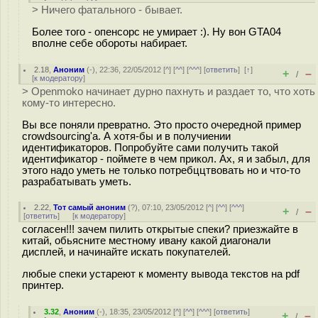
> Ничего фатального - бывает.
Более того - опенсорс не умирает :). Ну вон GTA04
вполне себе обороты набирает.
2.18
,
Аноним
(
-
), 22:36, 22/05/2012 [
^
] [
^^
] [
^^^
] [
ответить
]
[
↑
]
+
–
/
[
к модератору
]
> Openmoko начинает дурно пахнуть и раздает то, что хоть
кому-то интересно.
Вы все поняли превратно. Это просто очередной пример
crowdsourcing'а. А хотя-бы и в получиении
идентификаторов. Попробуйте сами получить такой
идентификатор - поймете в чем прикол. Ах, я и забыл, для
этого надо уметь не только потребццтвовать но и что-то
разрабатывать уметь.
2.22
,
Тот самый аноним
(
?
), 07:10, 23/05/2012 [
^
] [
^^
] [
^^^
]
+
–
/
[
ответить
]
[
к модератору
]
согласен!!! зачем пилить открытые спеки? приезжайте в
китай, обьясните местному ивану какой диагонали
дисплей, и начинайте искать покупателей.
любые спеки устареют к моменту вывода текстов на pdf
принтер.
3.32
,
Аноним
(
-
), 18:35, 23/05/2012 [
^
] [
^^
] [
^^^
] [
ответить
]
+
–
/