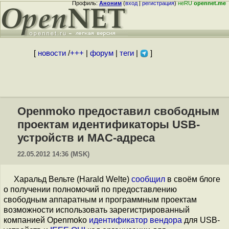
Профиль:
Аноним
(
вход
|
регистрация
)
неRU
opennet.me
[
новости
/
+++
|
форум
|
теги
|
]
Openmoko предоставил свободным
проектам идентификаторы USB-
устройств и MAC-адреса
22.05.2012 14:36 (MSK)
Харальд Вельте (Harald Welte)
сообщил
в своём блоге
о получении полномочий по предоставлению
свободным аппаратным и программным проектам
возможности использовать зарегистрированный
компанией Openmoko
идентификатор вендора
для USB-