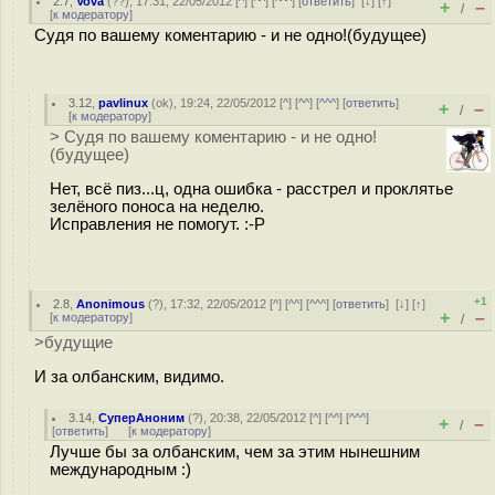
2.7
,
Vova
(
??
), 17:31, 22/05/2012 [
^
] [
^^
] [
^^^
] [
ответить
]
[
↓
] [
↑
]
+
–
/
[
к модератору
]
Судя по вашему коментарию - и не одно!(будущее)
3.12
,
pavlinux
(
ok
), 19:24, 22/05/2012 [
^
] [
^^
] [
^^^
] [
ответить
]
+
–
/
[
к модератору
]
> Судя по вашему коментарию - и не одно!
(будущее)
Нет, всё пиз...ц, одна ошибка - расстрел и проклятье
зелёного поноса на неделю.
Исправления не помогут. :-P
+1
2.8
,
Anonimous
(
?
), 17:32, 22/05/2012 [
^
] [
^^
] [
^^^
] [
ответить
]
[
↓
] [
↑
]
+
–
[
к модератору
]
/
>будущие
И за олбанским, видимо.
3.14
,
СуперАноним
(
?
), 20:38, 22/05/2012 [
^
] [
^^
] [
^^^
]
+
–
/
[
ответить
]
[
к модератору
]
Лучше бы за олбанским, чем за этим нынешним
международным :)