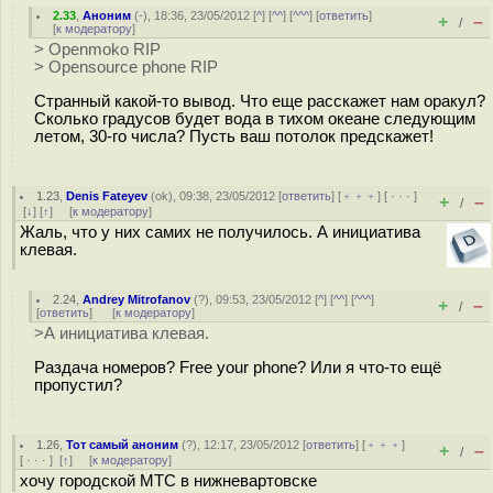
2.33
,
Аноним
(
-
), 18:36, 23/05/2012 [
^
] [
^^
] [
^^^
] [
ответить
]
+
–
/
[
к модератору
]
> Openmoko RIP
> Opensource phone RIP
Странный какой-то вывод. Что еще расскажет нам оракул?
Сколько градусов будет вода в тихом океане следующим
летом, 30-го числа? Пусть ваш потолок предскажет!
1.23
,
Denis Fateyev
(
ok
), 09:38, 23/05/2012 [
ответить
] [
﹢﹢﹢
] [
· · ·
]
+
–
/
[
↓
] [
↑
] [
к модератору
]
Жаль, что у них самих не получилось. А инициатива
клевая.
2.24
,
Andrey Mitrofanov
(
?
), 09:53, 23/05/2012 [
^
] [
^^
] [
^^^
]
+
–
/
[
ответить
]
[
к модератору
]
>А инициатива клевая.
Раздача номеров? Free your phone? Или я что-то ещё
пропустил?
1.26
,
Тот самый аноним
(
?
), 12:17, 23/05/2012 [
ответить
] [
﹢﹢﹢
]
+
–
/
[
· · ·
]
[
↑
] [
к модератору
]
хочу городской МТС в нижневартовске