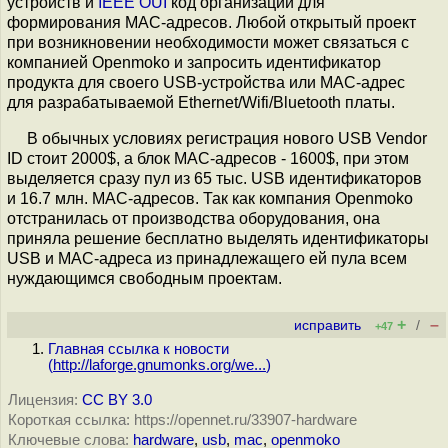
устройств и
IEEE OUI
код организации для
формирования MAC-адресов. Любой открытый проект
при возникновении необходимости может связаться с
компанией Openmoko и запросить идентификатор
продукта для своего USB-устройства или MAC-адрес
для разрабатываемой Ethernet/Wifi/Bluetooth платы.
В обычных условиях регистрация нового USB Vendor
ID стоит 2000$, а блок MAC-адресов - 1600$, при этом
выделяется сразу пул из 65 тыс. USB идентификаторов
и 16.7 млн. MAC-адресов. Так как компания Openmoko
отстранилась от производства оборудования, она
приняла решение бесплатно выделять идентификаторы
USB и MAC-адреса из принадлежащего ей пула всем
нуждающимся свободным проектам.
+
–
исправить
/
+47
Главная ссылка к новости
(
http://laforge.gnumonks.org/we...
)
Лицензия:
CC BY 3.0
Короткая ссылка: https://opennet.ru/33907-hardware
Ключевые слова:
hardware
,
usb
,
mac
,
openmoko