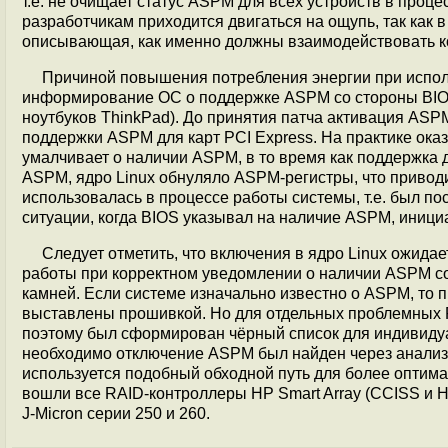
т.е. не очищает статус ASPM для всех устройств в проц
разработчикам приходится двигаться на ощупь, так как 
описывающая, как именно должны взаимодействовать 
Причиной повышения потребления энергии при исполь
информирование ОС о поддержке ASPM со стороны BIOS
ноутбуков ThinkPad). До принятия патча активация ASP
поддержки ASPM для карт PCI Express. На практике оказ
умалчивает о наличии ASPM, в то время как поддержка 
ASPM, ядро Linux обнуляло ASPM-регистры, что приводи
использовалась в процессе работы системы, т.е. был п
ситуации, когда BIOS указывал на наличие ASPM, иници
Следует отметить, что включения в ядро Linux ожида
работы при корректном уведомлении о наличии ASPM со
камней. Если системе изначально известно о ASPM, то
выставлены прошивкой. Но для отдельных проблемных P
поэтому был сформирован чёрный список для индивидуа
необходимо отключение ASPM был найден через анализ
используется подобный обходной путь для более оптима
вошли все RAID-контроллеры HP Smart Array (CCISS и HSPA
J-Micron серии 250 и 260.