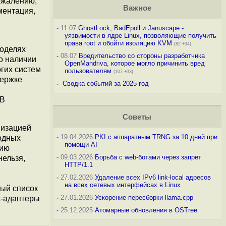
сожалению,
Важное
ментация,
-
11.07
GhostLock, BadEpoll и Januscape -
уязвимости в ядре Linux, позволяющие получить
права root и обойти изоляцию KVM
(82 +34)
моделях
-
08.07
Вредительство со стороны разработчика
о наличии
OpenMandriva, которое могло причинить вред
огих систем
пользователям
(107 +33)
держке
-
Сводка событий за 2025 год
 В
Советы
мизацией
-
19.04.2026
PKI с аппаратным TRNG за 10 дней при
одных
помощи AI
нию
-
09.03.2026
Борьба с web-ботами через запрет
нельзя,
HTTP/1.1
-
27.02.2026
Удаление всех IPv6 link-local адресов
на всех сетевых интерфейсах в Linux
ный список
-
27.01.2026
Ускорение пересборки llama.cpp
et-адаптеры
-
25.12.2025
Атомарные обновления в OSTree