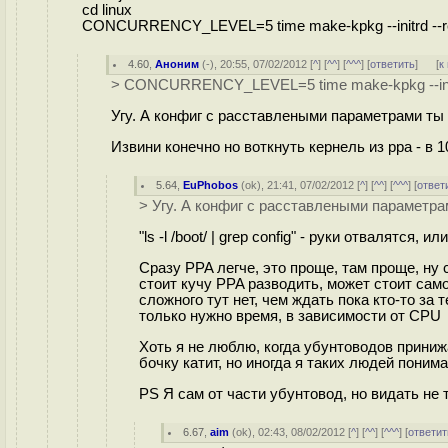
cd linux
CONCURRENCY_LEVEL=5 time make-kpkg --initrd --rev
4.60
,
Аноним
(
-
), 20:55, 07/02/2012 [
^
] [
^^
] [
^^^
] [
ответить
]
[
к
> CONCURRENCY_LEVEL=5 time make-kpkg --initrd
Угу. А конфиг с расставлеными параметрами ты
Извини конечно но воткнуть кернель из ppa - в 1
5.64
,
EuPhobos
(
ok
), 21:41, 07/02/2012 [
^
] [
^^
] [
^^^
] [
ответ
> Угу. А конфиг с расставлеными параметра
"ls -l /boot/ | grep config" - руки отвалятся,
Сразу PPA легче, это проще, там проще, ну 
стоит кучу PPA разводить, может стоит с
сложного тут нет, чем ждать пока кто-то за 
только нужно время, в зависимости от CPU
Хоть я не люблю, когда убунтоводов приниж
бочку катит, но иногда я таких людей поним
PS Я сам от части убунтовод, но видать не 
6.67
,
aim
(
ok
), 02:43, 08/02/2012 [
^
] [
^^
] [
^^^
] [
ответит