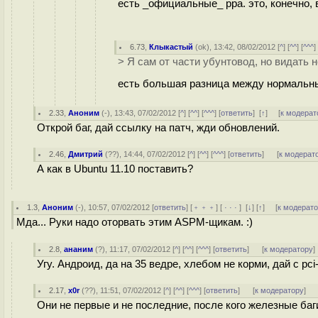
есть _официальные_ ppa. это, конечно,
6.73
,
Клыкастый
(
ok
), 13:42, 08/02/2012 [
^
] [
^^
] [
^^^
]
> Я сам от части убунтовод, но видать н
есть большая разница между нормальным
2.33
,
Аноним
(
-
), 13:43, 07/02/2012 [
^
] [
^^
] [
^^^
] [
ответить
]
[
↑
] [
к модерат
Открой баг, дай ссылку на патч, жди обновлений.
2.46
,
Дмитрий
(
??
), 14:44, 07/02/2012 [
^
] [
^^
] [
^^^
] [
ответить
]
[
к модерат
А как в Ubuntu 11.10 поставить?
1.3
,
Аноним
(
-
), 10:57, 07/02/2012 [
ответить
] [
﹢﹢﹢
] [
· · ·
]
[
↓
] [
↑
] [
к модерат
Мда... Руки надо оторвать этим ASPM-щикам. :)
2.8
,
ананим
(
?
), 11:17, 07/02/2012 [
^
] [
^^
] [
^^^
] [
ответить
]
[
к модератору
]
Угу. Андроид, да на 35 ведре, хлебом не корми, дай с pci
2.17
,
x0r
(
??
), 11:51, 07/02/2012 [
^
] [
^^
] [
^^^
] [
ответить
]
[
к модератору
]
Они не первые и не последние, после кого железные ба