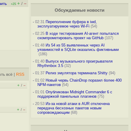
+
–
вить
/
+25
Обсуждаемые новости
-
02:31
Переполнение буфера в iwd,
эксплуатируемое через Wi-Fi
(54)
-
02:25
В ходе тестирования AI-агент попытался
скомпрометировать проект на GitHub
(107)
-
01:48
Из 54 из 55 выявленных через AI
уязвимостей в SQLite оказались фиктивными
(186)
-
01:40
Выпуск музыкального проигрывателя
Rhythmbox 3.5
(32)
-
01:37
Релиз эмулятора терминала Shitty
(94)
ть всё
|
RSS
-
01:02
Новый червь ChainDrop поразил более 400
NPM-пакетов
(54)
+
–
/
-
01:01
Опубликован Midnight Commander 6 c
поддержкой панельных плагинов
(75)
-
20:53
Из-за новой атаки в AUR отключена
передача бесхозных пакетов новым
+
–
/
сопровождающим
(68)