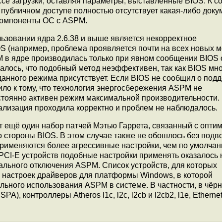
ессе загрузки, оставляя параметры, выставленные BIOS. К 
в публичном доступе полностью отсутствует какая-либо доку
компоненты ОС с ASPM.
зовании ядра 2.6.38 и выше является некорректное
 (например, проблема проявляется почти на всех новых 
M в ядре производилась только при явном сообщении BIOS 
алось, что подобный метод неэффективен, так как BIOS мн
данного режима присутствует. Если BIOS не сообщил о под
ло к тому, что технология энергосбережения ASPM не
остоянно активен режим максимальной производительности.
ализация проходила корректно и проблем не наблюдалось.
ет ещё один набор патчей Мэтью Гаррета, связанный с опти
 стороны BIOS. В этом случае также не обошлось без подв
 применяются более агрессивные настройки, чем по умолча
CI-E устройств подобные настройки применять оказалось 
льного отключения ASPM. Список устройств, для которых
 настроек драйверов для платформы Windows, в которой
льного использования ASPM в системе. В частности, в чёр
), контроллеры Atheros l1c, l2c, l2cb и l2cb2, l1e, Ethern