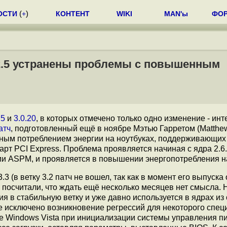
ОСТИ
(
+
)
КОНТЕНТ
WIKI
MAN'ы
ФО
3.2.5 устранены проблемы с повышенным
.5
и
3.0.20
, в которых отмечено только одно изменение - ин
атч
, подготовленный ещё в ноябре Мэтью Гарретом (Matthew 
нным потреблением энергии на ноутбуках, поддерживающих
арт PCI Express. Проблема проявляется начиная с ядра 2.6.
ии ASPM, и проявляется в повышении энергопотребления н
3 (в ветку 3.2 патч не вошел, так как в момент его выпуска 
 посчитали, что ждать ещё несколько месяцев нет смысла.
ия в стабильную ветку и уже давно используется в ядрах из
 не исключено возникновение регрессий для некоторого спе
 Windows Vista при инициализации системы управления п