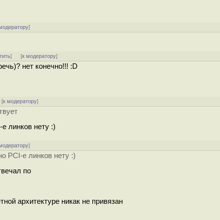
 модератору
]
тить
]
[
к модератору
]
ечь)? нет конечно!!! :D
[
к модератору
]
твует
e линков нету :)
 модератору
]
 PCI-e линков нету :)
твечал по
етной архитектуре никак не привязан