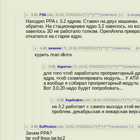
3.25
,
FSA
(
ok
), 12:42, 07/02/2012 [
^
] [
^^
] [
^^^
] [
ответить
]
[
↓
] [
к моде
Находил PPA с 3.2 ядром. Ставил на двух машинах.
обратно. На стационарнике ядро 3.2 завелось, но в
завелось 3D не работало толком. OpenArena преврат
откатился на старое ядро.
4.49
,
ананим
(
?
), 15:00, 07/02/2012 [
^
] [
^^
] [
^^^
] [
ответить
]
[
к
курить man dkms
5.55
,
Харитон
(
?
), 16:15, 07/02/2012 [
^
] [
^^
] [
^^^
] [
ответить
для того чтоб заработало проприетарный д
ядра, чтоб скомпилировать модуль... У АТИ
а вообще я собирал проприетарный модуль АТ
Вот 3.0.20 надо будет попробовать...
6.58
,
Карбофос
(
ok
), 16:54, 07/02/2012 [
^
] [
^^
] [
^^^
] [
на 3.2 работает с самого выхода этой в
проблем. декабрьская и январская верс
3.48
,
EuPhobos
(
ok
), 14:52, 07/02/2012 [
^
] [
^^
] [
^^^
] [
ответить
]
[
↑
] [
Зачем PPA?
tar xvjf linux.tar.bz2