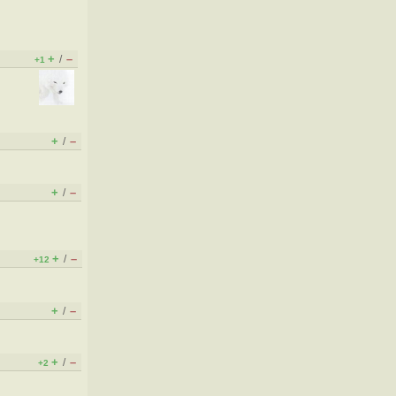
+
–
/
+1
+
–
/
+
–
/
+
–
/
+12
+
–
/
+
–
/
+2