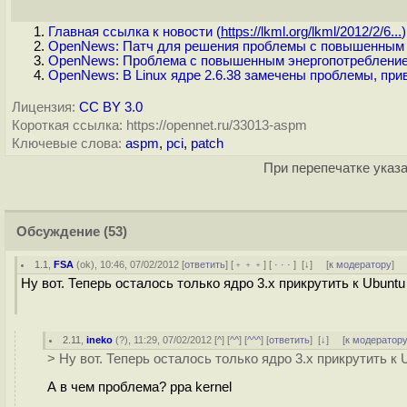
Главная ссылка к новости (
https://lkml.org/lkml/2012/2/6...
)
OpenNews: Патч для решения проблемы с повышенным э
OpenNews: Проблема с повышенным энергопотреблением
OpenNews: В Linux ядре 2.6.38 замечены проблемы, пр
Лицензия:
CC BY 3.0
Короткая ссылка: https://opennet.ru/33013-aspm
Ключевые слова:
aspm
,
pci
,
patch
При перепечатке указа
Обсуждение
(53)
1.1
,
FSA
(
ok
), 10:46, 07/02/2012 [
ответить
] [
﹢﹢﹢
] [
· · ·
]
[
↓
] [
к модератору
]
Ну вот. Теперь осталось только ядро 3.х прикрутить к Ubuntu 
2.11
,
ineko
(
?
), 11:29, 07/02/2012 [
^
] [
^^
] [
^^^
] [
ответить
]
[
↓
] [
к модератор
> Ну вот. Теперь осталось только ядро 3.х прикрутить к U
А в чем проблема? ppa kernel