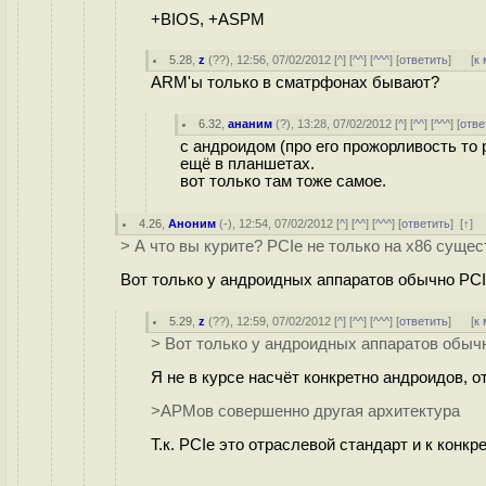
+BIOS, +ASPM
5.28
,
z
(
??
), 12:56, 07/02/2012 [
^
] [
^^
] [
^^^
] [
ответить
]
[
к
ARM'ы только в сматрфонах бывают?
6.32
,
ананим
(
?
), 13:28, 07/02/2012 [
^
] [
^^
] [
^^^
] [
отве
с андроидом (про его прожорливость то р
ещё в планшетах.
вот только там тоже самое.
4.26
,
Аноним
(
-
), 12:54, 07/02/2012 [
^
] [
^^
] [
^^^
] [
ответить
]
[
↑
] 
> А что вы курите? PCIe не только на x86 сущес
Вот только у андроидных аппаратов обычно PCI-
5.29
,
z
(
??
), 12:59, 07/02/2012 [
^
] [
^^
] [
^^^
] [
ответить
]
[
к
> Вот только у андроидных аппаратов обычно
Я не в курсе насчёт конкретно андроидов, о
>АРМов совершенно другая архитектура
Т.к. PCIe это отраслевой стандарт и к конкр