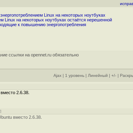
испра
нергопотреблением Linux на некоторых ноутбуках
 Linux на некоторых ноутбуках остаётся нерешенной
иводящие к повышению энергопотребления
ние ссылки на opennet.ru обязательно
Ajax
|
1 уровень
|
Линейный
|
+/-
|
Раскры
вместо 2.6.38.
у
]
buntu вместо 2.6.38.