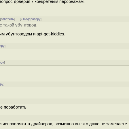
 вопрос доверия к конкретным персонажам.
 [
ответить
]
[
к модератору
]
е такой убунтовод..
 убунтоводом и apt-get-kiddies.
ору
]
ору
]
ору
]
-e поработать.
ги исправляют в драйверах, возможно вы это даже не замечаете