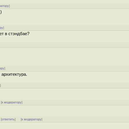
ратору
]
)
ру
]
яет в стэндбае?
ору
]
 архитектура.
у
]
[
к модератору
]
] [
ответить
]
[
к модератору
]