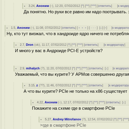
3.24
,
Аноним
(
-
), 12:20, 07/02/2012 [
^
] [
^^
] [
^^^
] [
ответить
]
[
к моде
Да понятно. Но руки все равно им надо поотрывать. :
1.5
,
Аноним
(
-
), 11:08, 07/02/2012 [
ответить
] [
﹢﹢﹢
] [
· · ·
]
[
↓
] [
↑
] [
к модерато
Ну, кто тут визжал, что в хандроиде ядро ничего не потребл
2.7
,
Dron
(
ok
), 11:17, 07/02/2012 [
^
] [
^^
] [
^^^
] [
ответить
]
[
к модератору
]
И много у вас в Андроиде PCI-E устройств?
2.9
,
mihalych
(
?
), 11:20, 07/02/2012 [
^
] [
^^
] [
^^^
] [
ответить
]
[
↓
] [
к модерат
Уважаемый, что вы курите? У АРМов совершенно другая
3.15
,
z
(
??
), 11:46, 07/02/2012 [
^
] [
^^
] [
^^^
] [
ответить
]
[
к модератор
А что вы курите? PCIe не только на x86 существует
4.22
,
Аноним
(
-
), 12:17, 07/02/2012 [
^
] [
^^
] [
^^^
] [
ответить
]
[
↓
] 
Покажите на схеме где в смартфоне PCIe
5.27
,
Andrey Mitrofanov
(
?
), 12:54, 07/02/2012 [
^
] [
^^
] [
^^^
>где в смартфоне PCIe