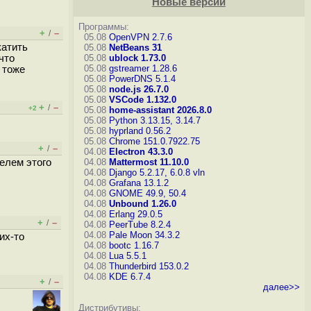
Новые версии
Программы:
+
–
/
05.08
OpenVPN 2.7.6
катить
05.08
NetBeans 31
что
05.08
ublock 1.73.0
05.08
gstreamer 1.28.6
 тоже
05.08
PowerDNS 5.1.4
05.08
node.js 26.7.0
05.08
VSCode 1.132.0
+
–
/
+2
05.08
home-assistant 2026.8.0
05.08
Python 3.13.15, 3.14.7
05.08
hyprland 0.56.2
05.08
Chrome 151.0.7922.75
+
–
/
04.08
Electron 43.3.0
елем этого
04.08
Mattermost 11.10.0
04.08
Django 5.2.17, 6.0.8
vln
04.08
Grafana 13.1.2
04.08
GNOME 49.9, 50.4
04.08
Unbound 1.26.0
04.08
Erlang 29.0.5
+
–
/
04.08
PeerTube 8.2.4
04.08
Pale Moon 34.3.2
их-то
04.08
bootc 1.16.7
04.08
Lua 5.5.1
04.08
Thunderbird 153.0.2
04.08
KDE 6.7.4
+
–
/
далее>>
Дистрибутивы: