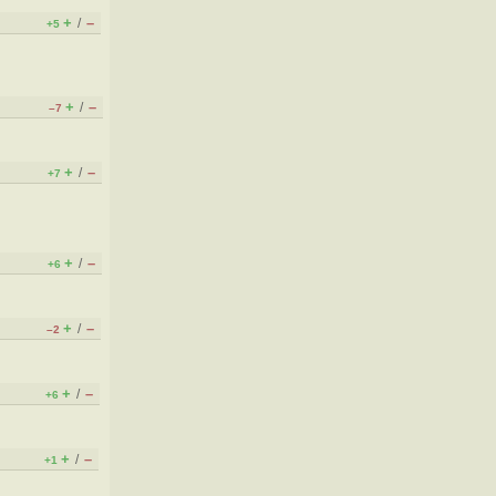
+
–
/
+5
+
–
/
–7
+
–
/
+7
+
–
/
+6
+
–
/
–2
+
–
/
+6
+
–
/
+1