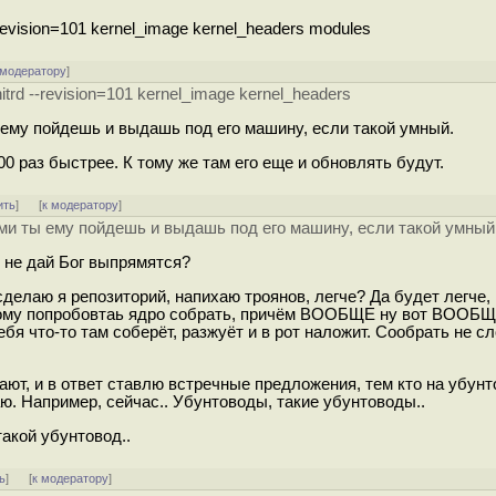
ision=101 kernel_image kernel_headers modules
 модератору
]
 --revision=101 kernel_image kernel_headers
 ему пойдешь и выдашь под его машину, если такой умный.
00 раз быстрее. К тому же там его еще и обновлять будут.
ить
]
[
к модератору
]
ми ты ему пойдешь и выдашь под его машину, если такой умный
 или не дай Бог выпрямятся?
сделаю я репозиторий, напихаю троянов, легче? Да будет легче,
амому попробовтаь ядро собрать, причём ВООБЩЕ ну вот ВООБЩ
тебя что-то там соберёт, разжуёт и в рот наложит. Сообрать не с
ают, и в ответ ставлю встречные предложения, тем кто на убун
аю. Например, сейчас.. Убунтоводы, такие убунтоводы..
такой убунтовод..
ь
]
[
к модератору
]