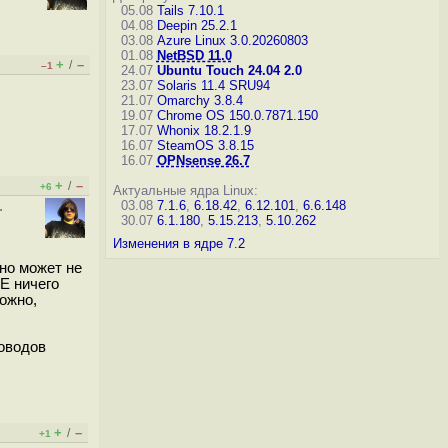
05.08
Tails 7.10.1
04.08
Deepin 25.2.1
03.08
Azure Linux 3.0.20260803
01.08
NetBSD 11.0
+
–
/
–1
24.07
Ubuntu Touch 24.04 2.0
23.07
Solaris 11.4 SRU94
21.07
Omarchy 3.8.4
19.07
Chrome OS 150.0.7871.150
17.07
Whonix 18.2.1.9
16.07
SteamOS 3.8.15
16.07
OPNsense 26.7
+
–
/
+6
Актуальные ядра Linux:
.
03.08
7.1.6
,
6.18.42
,
6.12.101
,
6.6.148
30.07
6.1.180
,
5.15.213
,
5.10.262
Изменения в ядре 7.2
 но может не
Е ничего
ложно,
товодов
+
–
/
+1