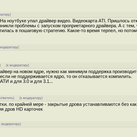
ратору
]
 На ноутбуке упал драйвер видео. Видеокарта ATI. Пришлось от
озникли проблемы с запуском проприетарного драйвера. А с тем, 
илась в пошаговую стратегию. Какое-то время терпел, но потом
 модератору
]
]
[
к модератору
]
райвер на новом ядре, нужно как минимум поддержка производит
 если не поддерживается ядро, то он отказывается компилить.
И и для 3.0 и для 3.1...
ответить
]
[
к модератору
]
етки. по крайней мере - закрытые дрова устанавливаются без как
ия дров HD карточек
к модератору
]