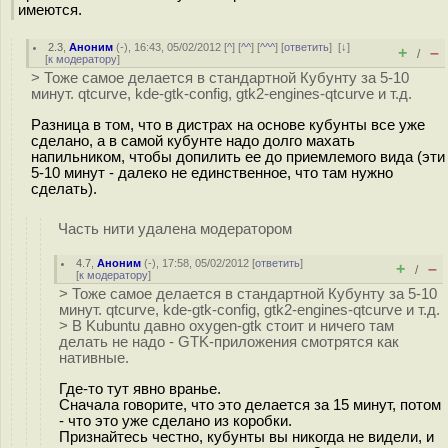
имеются.
2.3
,
Аноним
(
-
), 16:43, 05/02/2012 [
^
] [
^^
] [
^^^
] [
ответить
]
[
↓
]
+
–
/
[
к модератору
]
> Тоже самое делается в стандартной Кубунту за 5-10
минут. qtcurve, kde-gtk-config, gtk2-engines-qtcurve и т.д.
Разница в том, что в дистрах на основе кубунты все уже
сделано, а в самой кубунте надо долго махать
напильником, чтобы допилить ее до приемлемого вида (эти
5-10 минут - далеко не единственное, что там нужно
сделать).
Часть нити удалена модератором
4.7
,
Аноним
(
-
), 17:58, 05/02/2012 [
ответить
]
+
–
/
[
к модератору
]
> Тоже самое делается в стандартной Кубунту за 5-10
минут. qtcurve, kde-gtk-config, gtk2-engines-qtcurve и т.д.
> В Kubuntu давно oxygen-gtk стоит и ничего там
делать не надо - GTK-приложения смотрятся как
нативные.
Где-то тут явно вранье.
Сначала говорите, что это делается за 15 минут, потом
- что это уже сделано из коробки.
Признайтесь честно, кубунты вы никогда не видели, и