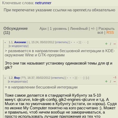
Ключевые слова:
netrunner
При перепечатке указание ссылки на opennet.ru обязательно
Обсуждение
Ajax
|
1 уровень
|
Линейный
|
+/-
|
Раскрыть
(11)
всё
|
RSS
1.1
,
Аноним
(
-
), 15:24, 05/02/2012 [
ответить
] [
﹢﹢﹢
] [
· · ·
]
+
–
/
[
к модератору
]
> развивается в направлении бесшовной интеграции в KDE-
окружение Wine и GTK-программ
Это они так называют установку одинаковой темы для qt и
gtk?
–1
1.2
,
Buy
(
??
), 16:37, 05/02/2012 [
ответить
] [
﹢﹢﹢
] [
· · ·
]
[
↓
]
+
–
[
к модератору
]
/
> в направлении бесшовной интеграции
Тоже самое делается в стандартной Кубунту за 5-10
минут. qtcurve, kde-gtk-config, gtk2-engines-qtcurve и т.д. А
Muon и так по умолчанию в Кубунту (кстати, он хорош). Судя
по иконке My Computer понятно на кого рассчитано :). Может
и правильно, чтоб ничем вообще не заморачиваться, а
просто использовать лучшие приложения из тех что