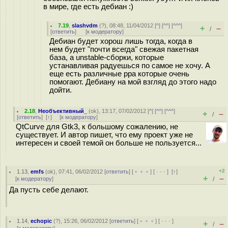
в мире, где есть дебиан :)
7.19
,
slashvdm
(
?
), 08:48, 11/04/2012 [
^
] [
^^
] [
^^^
]
+
–
/
[
ответить
]
[
к модератору
]
Дебиан будет хорош лишь тогда, когда в
нем будет "почти всегда" свежая пакетная
база, а unstable-сборки, которые
устанавливая радуешься по самое не хочу. А
еще есть различные ppa которые очень
помогают. Дебиану на мой взгляд до этого надо
дойти.
2.18
,
Необъективный_
(
ok
), 13:17, 07/02/2012 [
^
] [
^^
] [
^^^
]
+
–
/
[
ответить
]
[
↑
] [
к модератору
]
QtCurve для Gtk3, к большому сожалению, не
существует. И автор пишет, что ему проект уже не
интересен и своей темой он больше не пользуется...
+2
1.13
,
emfs
(
ok
), 07:41, 06/02/2012 [
ответить
] [
﹢﹢﹢
] [
· · ·
]
[
↑
]
+
–
[
к модератору
]
/
Да пусть себе делают.
1.14
,
echopic
(
?
), 15:26, 06/02/2012 [
ответить
] [
﹢﹢﹢
] [
· · ·
]
+
–
/