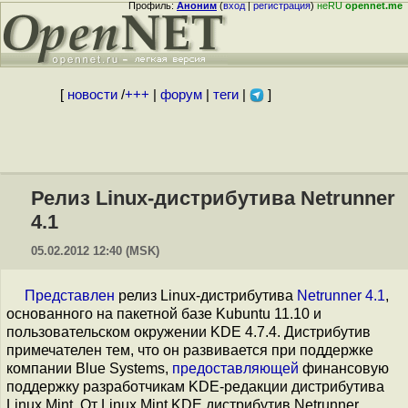
Профиль:
Аноним
(
вход
|
регистрация
)
неRU
opennet.me
[
новости
/
+++
|
форум
|
теги
|
]
Релиз Linux-дистрибутива Netrunner
4.1
05.02.2012 12:40 (MSK)
Представлен
релиз Linux-дистрибутива
Netrunner 4.1
,
основанного на пакетной базе Kubuntu 11.10 и
пользовательском окружении KDE 4.7.4. Дистрибутив
примечателен тем, что он развивается при поддержке
компании Blue Systems,
предоставляющей
финансовую
поддержку разработчикам KDE-редакции дистрибутива
Linux Mint. От Linux Mint KDE дистрибутив Netrunner