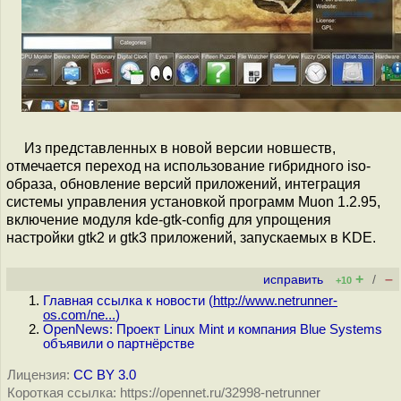
Из представленных в новой версии новшеств,
отмечается переход на использование гибридного iso-
образа, обновление версий приложений, интеграция
системы управления установкой программ Muon 1.2.95,
включение модуля kde-gtk-config для упрощения
настройки gtk2 и gtk3 приложений, запускаемых в KDE.
+
–
исправить
/
+10
Главная ссылка к новости (
http://www.netrunner-
os.com/ne...
)
OpenNews: Проект Linux Mint и компания Blue Systems
объявили о партнёрстве
Лицензия:
CC BY 3.0
Короткая ссылка: https://opennet.ru/32998-netrunner