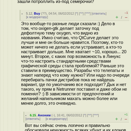
зашли потроллить из-под семерочки?
–1
5.12
,
Buy
(
??
), 04:54, 06/02/2012 [
^
] [
^^
] [
^^^
] [
ответить
]
+
–
[
к модератору
]
/
Это вообще-то разные люди сказали :) Дело в
том, что oxigen-gtk делает заточку под
дефолтную тему oxygen, что видно из
названия. Имхо считаю, что QtCurve делает это
лучше и мне он больше нравится. Поэтому, кто-то
может ничего не делать если устраивает, а кто-то
настраивает дольше. Мне хватает ~10, хорошо... 20
минут. Второе, с каких пор возможность в Линукс
что-то настроить стандартными средствами
графической среды стала проблемой? Раньше это
ставили в преимущество. Разрабы что телепаты и
знают наперед что кому нужно? Или надо по очереди
перебирать пачки дистрибов пока не найдешь
вариант, где по умолчанию все подходит? Дык и нет
такого, ну прям в Netrunner поставил и даже обои не
поменял? :) В зависимости от предпочтений и
желаний напильником махать можно более или
менее долго, это очевидно.
+1
6.15
,
Аноним
(
-
), 16:41, 06/02/2012 [
^
] [
^^
] [
^^^
]
+
–
[
ответить
]
[
к модератору
]
/
Вот вы сейчас очень логично и правильно
обосновали ненужность всяких убунт и их клонов