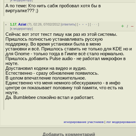
[
к модератору
]
А по теме: Кто нить сабж пробовал хотя бы в
виртуалке??? ;)
1.17
,
Aziat
(
?
), 02:26, 07/02/2012 [
ответить
] [
﹢﹢﹢
] [
· · ·
]
+
–
/
[
к модератору
]
Сейчас вот этот текст пишу как раз из этой системы.
Пришлось полностью устанавливать русскую
поддержку. Во время установки была в меню
установки и всё. Пришлось ставить не только для KDE но и
для Gnome - только тогда в Гимпе всё стало нормально.
Пришлось добавить Pulse audio - не работал микрофон в
ноуте.
Доустановил кодеки на видео и аудио.
Естественно - сразу обновление появилось.
В целом впечатление положительное.
Единственно что меня немного обескуражило - в инфо
центре он показывает половину той памяти, что есть на
ноуте.
Да. Bumblebee спокойно встал и работает.
игнорирование участников
|
лог модерирования
Добавить комментарий