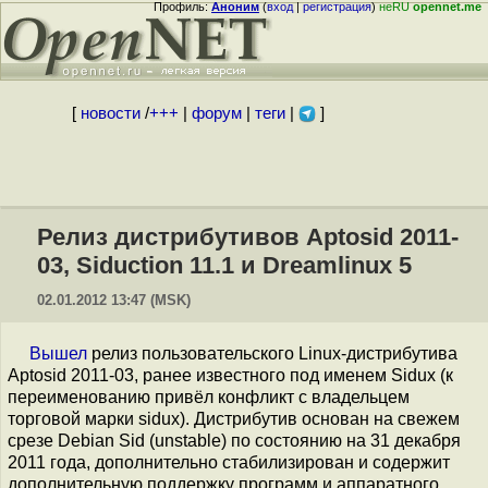
Профиль:
Аноним
(
вход
|
регистрация
)
неRU
opennet.me
[
новости
/
+++
|
форум
|
теги
|
]
Релиз дистрибутивов Aptosid 2011-
03, Siduction 11.1 и Dreamlinux 5
02.01.2012 13:47 (MSK)
Вышел
релиз пользовательского Linux-дистрибутива
Aptosid 2011-03, ранее известного под именем Sidux (к
переименованию привёл конфликт с владельцем
торговой марки sidux). Дистрибутив основан на свежем
срезе Debian Sid (unstable) по состоянию на 31 декабря
2011 года, дополнительно стабилизирован и содержит
дополнительную поддержку программ и аппаратного