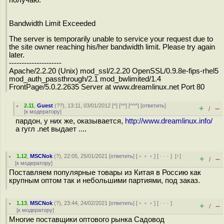
получаю:
Bandwidth Limit Exceeded
The server is temporarily unable to service your request due to
the site owner reaching his/her bandwidth limit. Please try again
later.
---------------------
Apache/2.2.20 (Unix) mod_ssl/2.2.20 OpenSSL/0.9.8e-fips-rhel5
mod_auth_passthrough/2.1 mod_bwlimited/1.4
FrontPage/5.0.2.2635 Server at www.dreamlinux.net Port 80
2.11
,
Guest
(
??
), 13:11, 03/01/2012 [
^
] [
^^
] [
^^^
] [
ответить
]
+
–
/
[
к модератору
]
пардон, у них же, оказывается,
http://www.dreamlinux.info/
a гугл .net выдает ....
1.12
,
MSCNok
(
?
), 22:05, 25/01/2021 [
ответить
] [
﹢﹢﹢
] [
· · ·
]
[
↑
]
+
–
/
[
к модератору
]
Поставляем популярные товары из Китая в Россию как
крупным оптом так и небольшими партиями, под заказ.
1.13
,
MSCNok
(
?
), 23:44, 24/02/2021 [
ответить
] [
﹢﹢﹢
] [
· · ·
]
+
–
/
[
к модератору
]
Многие поставщики оптового рынка Садовод