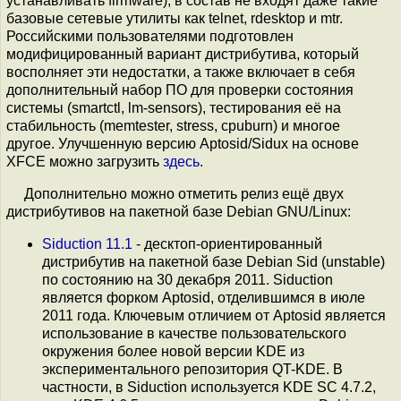
устанавливать firmware), в состав не входят даже такие
базовые сетевые утилиты как telnet, rdesktop и mtr.
Российскими пользователями подготовлен
модифицированный вариант дистрибутива, который
восполняет эти недостатки, а также включает в себя
дополнительный набор ПО для проверки состояния
системы (smartctl, lm-sensors), тестирования её на
стабильность (memtester, stress, cpuburn) и многое
другое. Улучшенную версию Aptosid/Sidux на основе
XFCE можно загрузить
здесь
.
Дополнительно можно отметить релиз ещё двух
дистрибутивов на пакетной базе Debian GNU/Linux:
Siduction 11.1
- десктоп-ориентированный
дистрибутив на пакетной базе Debian Sid (unstable)
по состоянию на 30 декабря 2011. Siduction
является форком Aptosid, отделившимся в июле
2011 года. Ключевым отличием от Aptosid является
использование в качестве пользовательского
окружения более новой версии KDE из
экспериментального репозитория QT-KDE. В
частности, в Siduction используется KDE SC 4.7.2,