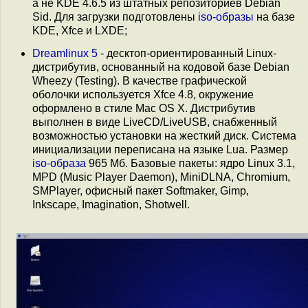
а не KDE 4.6.5 из штатных репозиториев Debian
Sid. Для загрузки подготовлены
iso-образы
на базе
KDE, Xfce и LXDE;
Dreamlinux 5
- десктоп-ориентированный Linux-
дистрибутив, основанный на кодовой базе Debian
Wheezy (Testing). В качестве графической
оболочки используется Xfce 4.8, окружение
оформлено в стиле Mac OS X. Дистрибутив
выполнен в виде LiveCD/LiveUSB, снабженный
возможностью установки на жесткий диск. Система
инициализации переписана на языке Lua. Размер
iso-образа
965 Мб. Базовые пакеты: ядро Linux 3.1,
MPD (Music Player Daemon), MiniDLNA, Chromium,
SMPlayer, офисный пакет Softmaker, Gimp,
Inkscape, Imagination, Shotwell.