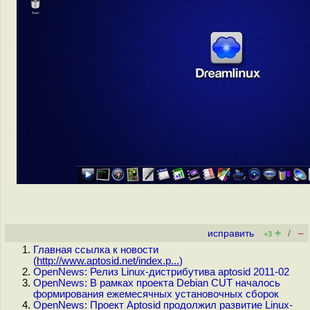
+
–
исправить
/
+3
Главная ссылка к новости
(
http://www.aptosid.net/index.p...
)
OpenNews: Релиз Linux-дистрибутива aptosid 2011-02
OpenNews: В рамках проекта Debian CUT началось
формирования ежемесячных установочных сборок
OpenNews: Проект Aptosid продолжил развитие Linux-