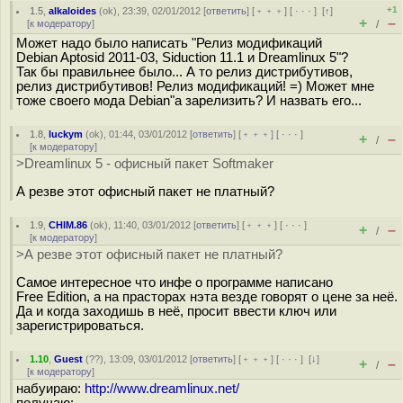
+1
1.5
,
alkaloides
(
ok
), 23:39, 02/01/2012 [
ответить
] [
﹢﹢﹢
] [
· · ·
]
[
↑
]
+
–
[
к модератору
]
/
Может надо было написать "Релиз модификаций
Debian Aptosid 2011-03, Siduction 11.1 и Dreamlinux 5"?
Так бы правильнее было... А то релиз дистрибутивов,
релиз дистрибутивов! Релиз модификаций! =) Может мне
тоже своего мода Debian"а зарелизить? И назвать его...
1.8
,
luckym
(
ok
), 01:44, 03/01/2012 [
ответить
] [
﹢﹢﹢
] [
· · ·
]
+
–
/
[
к модератору
]
>Dreamlinux 5 - офисный пакет Softmaker
А резве этот офисный пакет не платный?
1.9
,
CHIM.86
(
ok
), 11:40, 03/01/2012 [
ответить
] [
﹢﹢﹢
] [
· · ·
]
+
–
/
[
к модератору
]
>А резве этот офисный пакет не платный?
Самое интересное что инфе о программе написано
Free Edition, а на прасторах нэта везде говорят о цене за неё.
Да и когда заходишь в неё, просит ввести ключ или
зарегистрироваться.
1.10
,
Guest
(
??
), 13:09, 03/01/2012 [
ответить
] [
﹢﹢﹢
] [
· · ·
]
[
↓
]
+
–
/
[
к модератору
]
набуираю:
http://www.dreamlinux.net/