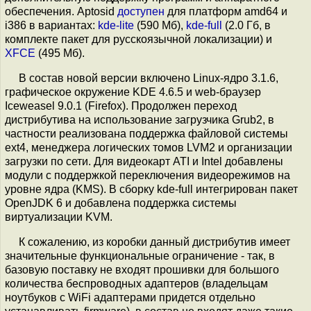
обеспечения. Aptosid
доступен
для платформ amd64 и
i386 в вариантах:
kde-lite
(590 Мб),
kde-full
(2.0 Гб, в
комплекте пакет для русскоязычной локализации) и
XFCE
(495 Мб).
В состав новой версии включено Linux-ядро 3.1.6,
графическое окружение KDE 4.6.5 и web-браузер
Iceweasel 9.0.1 (Firefox). Продолжен переход
дистрибутива на использование загрузчика Grub2, в
частности реализована поддержка файловой системы
ext4, менеджера логических томов LVM2 и организации
загрузки по сети. Для видеокарт ATI и Intel добавлены
модули с поддержкой переключения видеорежимов на
уровне ядра (KMS). В сборку kde-full интегрирован пакет
OpenJDK 6 и добавлена поддержка системы
виртуализации KVM.
К сожалению, из коробки данный дистрибутив имеет
значительные функциональные ограничение - так, в
базовую поставку не входят прошивки для большого
количества беспроводных адаптеров (владельцам
ноутбуков с WiFi адаптерами придется отдельно