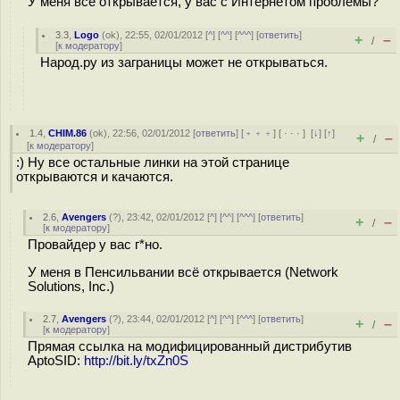
У меня всё открывается, у вас с Интернетом проблемы?
3.3
,
Logo
(
ok
), 22:55, 02/01/2012 [
^
] [
^^
] [
^^^
] [
ответить
]
+
–
/
[
к модератору
]
Народ.ру из заграницы может не открываться.
1.4
,
CHIM.86
(
ok
), 22:56, 02/01/2012 [
ответить
] [
﹢﹢﹢
] [
· · ·
]
[
↓
] [
↑
]
+
–
/
[
к модератору
]
:) Ну все остальные линки на этой странице
открываются и качаются.
2.6
,
Avengers
(
?
), 23:42, 02/01/2012 [
^
] [
^^
] [
^^^
] [
ответить
]
+
–
/
[
к модератору
]
Провайдер у вас г*но.
У меня в Пенсильвании всё открывается (Network
Solutions, Inc.)
2.7
,
Avengers
(
?
), 23:44, 02/01/2012 [
^
] [
^^
] [
^^^
] [
ответить
]
+
–
/
[
к модератору
]
Прямая ссылка на модифицированный дистрибутив
AptoSID:
http://bit.ly/txZn0S