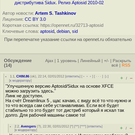
дистрибутива Sidux. Релиз Aptosid 2010-02
Автор новости:
Artem S. Tashkinov
Лицензия:
CC BY 3.0
Короткая ссылка: https://opennet.ru/32713-aptosid
Ключевые слова:
aptosid
,
debian
,
sid
При перепечатке указание ссылки на opennet.ru обязательно
Обсуждение
Ajax
|
1 уровень
|
Линейный
|
+/-
|
Раскрыть
(14)
всё
|
RSS
1.1
,
CHIM.86
(
ok
), 22:14, 02/01/2012 [
ответить
] [
﹢﹢﹢
] [
· · ·
]
[
↓
]
+
–
/
[
к модератору
]
"Улучшенную версию Aptosid/Sidux на основе XFCE
можно загрузить здесь."
Линк не доступен.
На счёт Dreamlinux 5 , щас качаю, с виду всё то что нужно и
то что всегда сам себе устанавливаю. Если всё будет
стабильно то это будет тот дистриб который я искал так
долго. Для рабочей машины самое то!
2.2
,
Avengers
(
?
), 22:30, 02/01/2012 [
^
] [
^^
] [
^^^
] [
ответить
]
+
–
/
[
к модератору
]