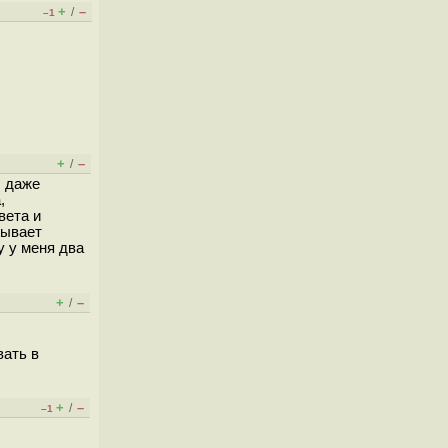
+
–
/
–1
+
–
/
И даже
,
вета и
рывает
у у меня два
+
–
/
вать в
+
–
/
–1