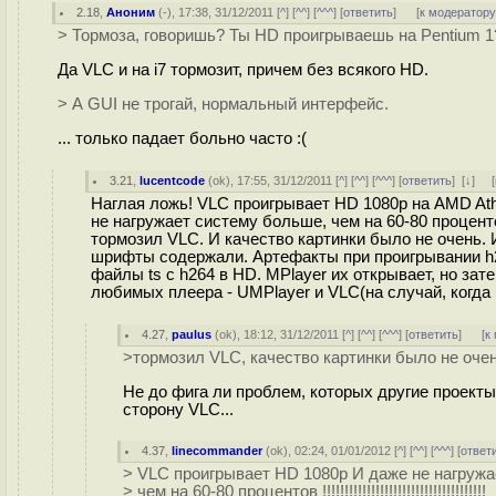
2.18
,
Аноним
(
-
), 17:38, 31/12/2011 [
^
] [
^^
] [
^^^
] [
ответить
]
[
к модератор
> Тормоза, говоришь? Ты HD проигрываешь на Pentium 1
Да VLC и на i7 тормозит, причем без всякого HD.
> А GUI не трогай, нормальный интерфейс.
... только падает больно часто :(
3.21
,
lucentcode
(
ok
), 17:55, 31/12/2011 [
^
] [
^^
] [
^^^
] [
ответить
]
[
↓
] [
Наглая ложь! VLC проигрывает HD 1080p на AMD Ath
не нагружает систему больше, чем на 60-80 проценто
тормозил VLC. И качество картинки было не очень. 
шрифты содержали. Артефакты при проигрывании h26
файлы ts c h264 в HD. MPlayer их открывает, но за
любимых плеера - UMPlayer и VLC(на случай, когда 
4.27
,
paulus
(
ok
), 18:12, 31/12/2011 [
^
] [
^^
] [
^^^
] [
ответить
]
[
к
>тормозил VLC, качество картинки было не очен
Не до фига ли проблем, которых другие проекты 
сторону VLC...
4.37
,
linecommander
(
ok
), 02:24, 01/01/2012 [
^
] [
^^
] [
^^^
] [
ответ
> VLC проигрывает HD 1080p И даже не нагружа
> чем на 60-80 процентов !!!!!!!!!!!!!!!!!!!!!!!!!!!!!!!!!!!!!