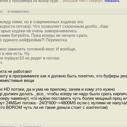
телки у програмера на выбор буде...
большой текст свёрнут,
показать
ть
]
[
к модератору
]
ежду ними, но в современных кодеках его
корости потока). Что позволяет сказочным долбо...бам
старые кодеки не очень заморачивались
омии битрейта. Пока юзеры не начали срать
без единого кейфрейма?! Перемотка
лжно заменять головной мозг. И вообще,
 в нее есть. Ну
е mplayer10 не родит в потоке
т.
нкта не работают
танту в программинге как я должно быть понятно, что буферы р
осовместимые вещи
ые HD потоки, да и ума не приложу, зачем и кому это нужно
еер должен делать _все_ чтобы юзеру не надо было срать кирпич
 юзеру намекнут, что нужно поставить чуть более мощный проц 
нут 24МБит потока - 24/3*600~=4800Мб если с нулями не напутал
 что BDROM чуть ли не такие деньги стоит с контентом)