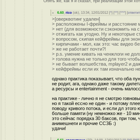
Опять же, как я и сказал, при реализации этой хо
6.60
,
rico
(
ok
), 13:34, 12/01/2012 [
^
] [
^^
] [
^^^
] [
ответи
>[оверквотинг удален]
> расположены I-фреймы и расстояние м
> нет (для возможности сэкономить на с
> отжигать как угодно. Ну и некоторые 
> вопросом, скипая кейфреймы для экон
> кирпичами - мол, как это: час видео 
> же не работает почти?!
> p.s. умение кивать на ченжлоги не до
> голова нужна не только для того чтобы
> не бывает волшебства, mplayer2 и даж
> кейфреймы если их там изначально не
однако практика показывает, что оба пу
не родит, ага, однако даже такому диле
а ресурсы и entertainment - очень мал
на практике - лично я не смотрю говнов
но я такой ессно не один - и потому пл
поводу кривого потока, и если дл этого
больше памяти (ну немножко же - 10 ми
это сейчас порядка 30 баксов, при том,
анимешнеги и прочие ССЗБ :)
удачи!