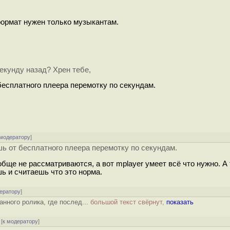
формат нужен только музыкантам.
екунду назад? Хрен тебе,
бесплатного плеера перемотку по секундам.
 модератору
]
шь от бесплатного плеера перемотку по секундам.
бще не рассматриваются, а вот mplayer умеет всё что нужно. А
ь и считаешь что это норма.
ератору
]
нного ролика, где послед...
большой текст свёрнут,
показать
[
к модератору
]