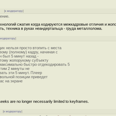
]
[
к модератору
]
ение.
ехнологий сжатия когда кодируются межкадровые отличия и жоп
ь, техника в руках неандертальца - груда металлолома.
 модератору
]
их нельзя просто втопить с места
ому (полному) кадру, начиная с
н был 5 минут назад -
о тому жопорукому субъекту
 максимально быстро отдекодировать 5
стим 2 минуты не
зать эти 5 минут. Плеер
извольной позиции приведет
ас на экране
 seeks are no longer necessarily limited to keyframes.
[
к модератору
]