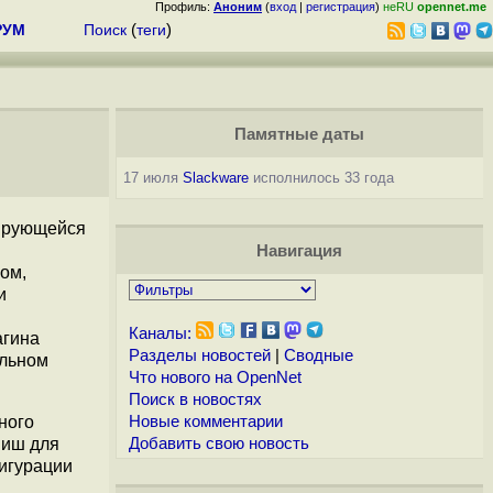
Профиль:
Аноним
(
вход
|
регистрация
)
неRU
opennet.me
РУМ
Поиск
(
теги
)
Памятные даты
17 июля
Slackware
исполнилось 33 года
зирующейся
Навигация
ом,
и
Каналы:
агина
Разделы новостей
|
Сводные
альном
Что нового на OpenNet
Поиск в новостях
ного
Новые комментарии
виш для
Добавить свою новость
игурации