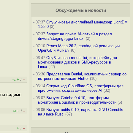
Обсуждаемые новости
-
07:37
Опубликован дисплейный менеджер LightDM
1.33.0
(3)
-
07:37
Запрет на приём AI-патчей в раздел
drivers/staging ядра Linux
(2)
-
07:10
Релиз Mesa 26.2, свободной реализации
OpenGL и Vulkan
(8)
-
06:47
Опубликован mount-tui, интерфейс для
монтирования дисков и SMB-ресурсов в
Linux
(22)
-
06:36
Представлен Denial, композитный сервер со
встроенным движком Flutter
(10)
+
–
/
+1
-
06:14
Открыт код Cloudflare OS, платформы для
приложений, создаваемых через AI
(32)
 ты видимо
-
06:07
Выпуск Gotcha 0.4.10, платформы
мониторинга ошибок и производительности
(5)
-
06:06
Выпуск uutils 0.10, варианта GNU Coreutils
+
–
/
+4
на языке Rust
(87)
+
–
/