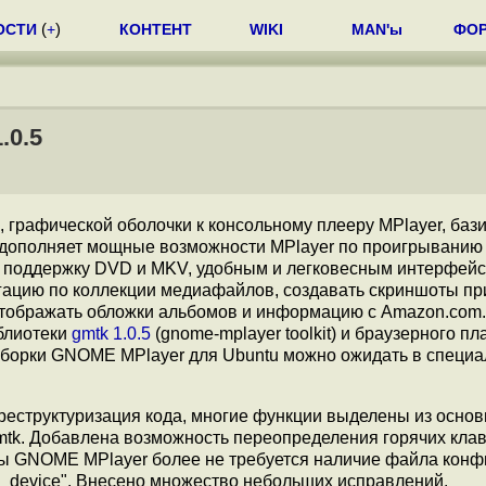
ОСТИ
(
+
)
КОНТЕНТ
WIKI
MAN'ы
ФО
.0.5
, графической оболочки к консольному плееру MPlayer, ба
r дополняет мощные возможности MPlayer по проигрыванию
ю поддержку DVD и MKV, удобным и легковесным интерфейс
гацию по коллекции медиафайлов, создавать скриншоты пр
отображать обложки альбомов и информацию с Amazon.com.
блиотеки
gmtk 1.0.5
(gnome-mplayer toolkit) и браузерного пл
сборки GNOME MPlayer для Ubuntu можно ожидать в специ
еструктуризация кода, многие функции выделены из основ
mtk. Добавлена возможность переопределения горячих кла
ты GNOME MPlayer более не требуется наличие файла конф
vd_device". Внесено множество небольших исправлений.