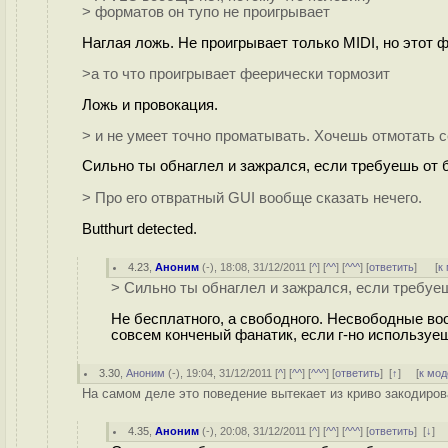
> форматов он тупо не проигрывает
Наглая ложь. Не проигрывает только MIDI, но этот 
>а то что проигрывает феерически тормозит
Ложь и провокация.
> и не умеет точно проматывать. Хочешь отмотать с
Сильно ты обнаглел и зажрался, если требуешь от 
> Про его отвратный GUI вообще сказать нечего.
Butthurt detected.
4.23
,
Аноним
(
-
), 18:08, 31/12/2011 [
^
] [
^^
] [
^^^
] [
ответить
]
[
к
> Сильно ты обнаглел и зажрался, если требуе
Не бесплатного, а свободного. Несвободные воо
совсем конченый фанатик, если г-но используеш
3.30
,
Аноним
(
-
), 19:04, 31/12/2011 [
^
] [
^^
] [
^^^
] [
ответить
]
[
↑
] [
к мод
На самом деле это поведение вытекает из криво закодирова
4.35
,
Аноним
(
-
), 20:08, 31/12/2011 [
^
] [
^^
] [
^^^
] [
ответить
]
[
↓
] 