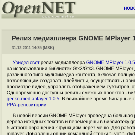
НОВ
Релиз медиаплеера GNOME MPlayer 1
31.12.2011 14:35 (MSK)
Увидел свет
релиз медиаплеера
GNOME MPlayer 1.0.5
нa использовании библиотек Gtk2/Gtk3. GNOME MPlaye
различного типа мультимедиа контента, включая полну
позволяющим создавать плейлисты, осуществлять нави
просмотре видео, управлять отображением субтитров, 
Одновременно доступны релизы смежных проектов - би
gecko-mediaplayer 1.0.5
. В ближайшее время бинарные 
PPA-репозитории
.
В новой версии GNOME MPlayer проведена большая р
дерева исходных текстов и перемещены в библиотеку g
быстрого обращения к функциям через меню. Для рабо
mplayer. Добавлены опции командной строки "--vo" "--d