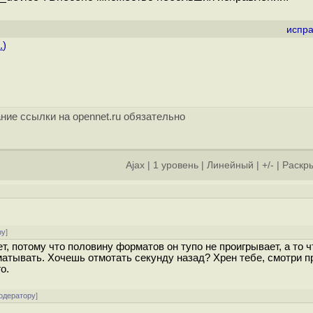
испра
.
)
ние ссылки на opennet.ru обязательно
Ajax
|
1 уровень
|
Линейный
|
+/-
|
Раскры
ру
]
, потому что половину форматов он тупо не проигрывает, а то ч
матывать. Хочешь отмотать секунду назад? Хрен тебе, смотри 
о.
одератору
]