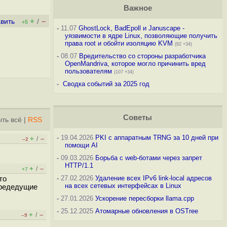
Важное
+
–
вить
/
+5
-
11.07
GhostLock, BadEpoll и Januscape -
уязвимости в ядре Linux, позволяющие получить
права root и обойти изоляцию KVM
(82 +34)
-
08.07
Вредительство со стороны разработчика
OpenMandriva, которое могло причинить вред
пользователям
(107 +34)
-
Сводка событий за 2025 год
Советы
ть всё
|
RSS
-
19.04.2026
PKI с аппаратным TRNG за 10 дней при
+
–
/
–2
помощи AI
-
09.03.2026
Борьба с web-ботами через запрет
HTTP/1.1
+
–
/
+7
-
27.02.2026
Удаление всех IPv6 link-local адресов
то
на всех сетевых интерфейсах в Linux
предедущие
-
27.01.2026
Ускорение пересборки llama.cpp
-
25.12.2025
Атомарные обновления в OSTree
+
–
/
–9