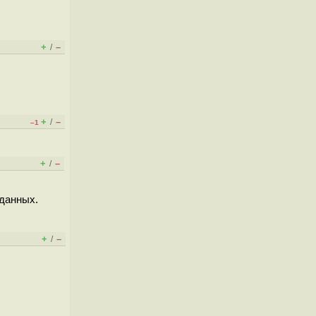
+
–
/
+
–
/
–1
+
–
/
 данных.
+
–
/