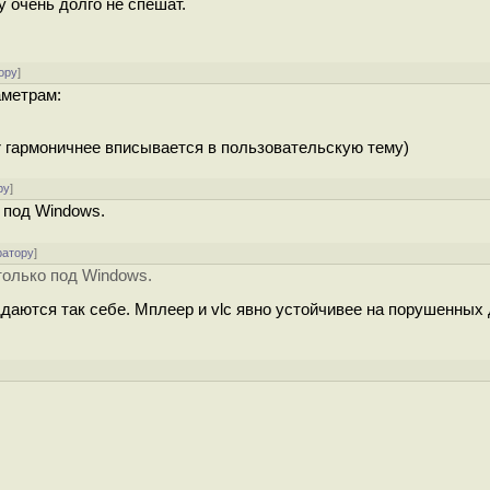
у очень долго не спешат.
ору
]
аметрам:
er гармоничнее вписывается в пользовательскую тему)
ру
]
 под Windows.
ратору
]
только под Windows.
даются так себе. Мплеер и vlc явно устойчивее на порушенных