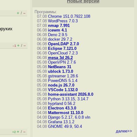
Новые версии
Программы:
+
–
/
07.08
Chrome 151.0.7922.108
07.08
WordPress 7.0.3
07.08
nmap 7.991
оруких
06.08
icewm 4.1
06.08
Deno 2.9.5
06.08
docker 29.7.2
06.08
OpenLDAP 2.7.0
+
–
/
–1
06.08
Eclipse 7.121.0
06.08
OpenCloud 7.2.3
06.08
mesa 3d 26.2
05.08
OpenVPN 2.7.6
05.08
NetBeans 31
05.08
ublock 1.73.0
05.08
gstreamer 1.28.6
05.08
PowerDNS 5.1.4
05.08
node.js 26.7.0
05.08
VSCode 1.132.0
05.08
home-assistant 2026.8.0
05.08
Python 3.13.15, 3.14.7
05.08
hyprland 0.56.2
04.08
Electron 43.3.0
04.08
Mattermost 11.10.0
04.08
Django 5.2.17, 6.0.8
vln
04.08
Grafana 13.1.2
04.08
GNOME 49.9, 50.4
далее>>
+
–
/
+2