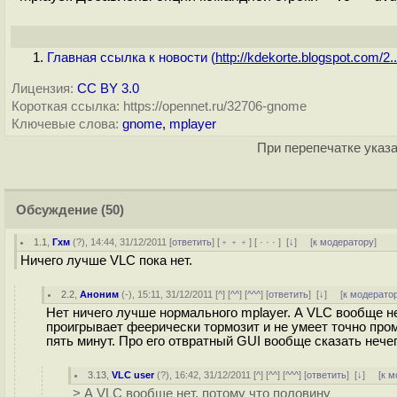
Главная ссылка к новости (
http://kdekorte.blogspot.com/2..
Лицензия:
CC BY 3.0
Короткая ссылка: https://opennet.ru/32706-gnome
Ключевые слова:
gnome
,
mplayer
При перепечатке указа
Обсуждение
(50)
1.1
,
Гхм
(
?
), 14:44, 31/12/2011 [
ответить
] [
﹢﹢﹢
] [
· · ·
]
[
↓
] [
к модератору
]
Ничего лучше VLC пока нет.
2.2
,
Аноним
(
-
), 15:11, 31/12/2011 [
^
] [
^^
] [
^^^
] [
ответить
]
[
↓
] [
к модерато
Нет ничего лучше нормального mplayer. А VLC вообще нет
проигрывает феерически тормозит и не умеет точно про
пять минут. Про его отвратный GUI вообще сказать нечег
3.13
,
VLC user
(
?
), 16:42, 31/12/2011 [
^
] [
^^
] [
^^^
] [
ответить
]
[
↓
] [
к м
> А VLC вообще нет, потому что половину