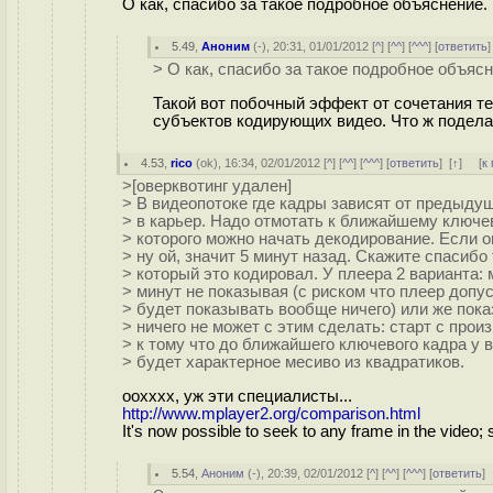
О как, спасибо за такое подробное объяснение.
5.49
,
Аноним
(
-
), 20:31, 01/01/2012 [
^
] [
^^
] [
^^^
] [
ответить
> О как, спасибо за такое подробное объясн
Такой вот побочный эффект от сочетания т
субъектов кодирующих видео. Что ж поделат
4.53
,
rico
(
ok
), 16:34, 02/01/2012 [
^
] [
^^
] [
^^^
] [
ответить
]
[
↑
] [
к
>[оверквотинг удален]
> В видеопотоке где кадры зависят от предыдущ
> в карьер. Надо отмотать к ближайшему ключев
> которого можно начать декодирование. Если о
> ну ой, значит 5 минут назад. Скажите спасиб
> который это кодировал. У плеера 2 варианта:
> минут не показывая (с риском что плеер допу
> будет показывать вообще ничего) или же пока
> ничего не может с этим сделать: старт с про
> к тому что до ближайшего ключевого кадра у в
> будет характерное месиво из квадратиков.
оохххх, уж эти специалисты...
http://www.mplayer2.org/comparison.html
It's now possible to seek to any frame in the video;
5.54
,
Аноним
(
-
), 20:39, 02/01/2012 [
^
] [
^^
] [
^^^
] [
ответить
]