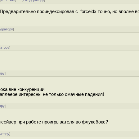
 [
ответить
]
[
к модератору
]
Предварительно проиндексировав с forceidx точно, но вполне в
дератору
]
ратору
]
ору
]
пока вне конкуренции.
иаплеере интересны не только смачные падения!
ору
]
инсейвер при работе проигрывателя во флуксбокс?
ратору
]