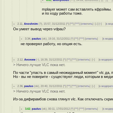
6.61
,
anonymous
(
??
), 14:09, 12/01/2012 [
^
] [
^^
] [
^^^
]
mplayer может сам вставлять кфрэймы. 
и по ходу работы тоже.
2.11
,
Anoshnim
(
?
), 15:57, 31/12/2011 [
^
] [
^^
] [
^^^
] [
ответить
]
[
↓
] [
↑
] [
к мо
Он умеет вывод через vdpau?
3.34
,
paulus
(
ok
), 19:16, 31/12/2011 [
^
] [
^^
] [
^^^
] [
ответить
]
[
к моде
не проверял работу, но опция есть.
2.12
,
Аноним
(
-
), 16:39, 31/12/2011 [
^
] [
^^
] [
^^^
] [
ответить
]
[
↑
] [
к модерат
> Ничего лучше VLC пока нет.
По части "упасть в самый неожиданный момент" vlc да, 
Но - вы не поверите - существуют люди, которым в мед
2.36
,
paulus
(
ok
), 20:40, 31/12/2011 [
^
] [
^^
] [
^^^
] [
ответить
]
[
↓
] [
к модерат
> Ничего лучше VLC пока нет.
Из-за дифирамбов снова глянул vlc. Как отключать скр
3.62
,
paulus
(
ok
), 00:11, 17/01/2012 [
^
] [
^^
] [
^^^
] [
ответить
]
[
к моде