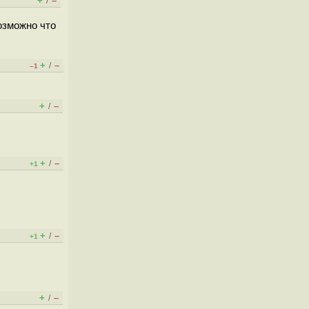
+
–
/
озможно что
+
–
/
–1
+
–
/
+
–
/
+1
+
–
/
+1
+
–
/