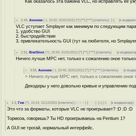
Как оказалось эта бажина VLC, но исправлять ее уж
2.43
,
Аноним
(
-
), 10:02, 01/01/2012 [
^
] [
^^
] [
^^^
] [
ответить
]
[
↑
] [
к модерат
VLC уступает Smplayer как минимум по следующим пар
1. удобство GUI
2. быстродействие
3. привлекательность GUI (тут на любителя, но Smplay
2.51
,
BratSinot
(
?
), 20:59, 01/01/2012 [
^
] [
^^
] [
^^^
] [
ответить
]
[
к модерато
Ничего лучше MPC нет, только к сожалению оное только
3.55
,
Аноним
(
-
), 20:40, 02/01/2012 [
^
] [
^^
] [
^^^
] [
ответить
]
[
к моде
> Ничего лучше MPC нет, только к сожалению оное 
Декодеры у него довольно кривые и управлению под
1.3
,
Гхм
(
?
), 15:24, 31/12/2011 [
ответить
] [
﹢﹢﹢
] [
· · ·
]
[
↓
] [
↑
] [
к модератору
]
Это что за форматы, которые VLC не проигрывает? :D :D :D
Тормоза, говоришь? Ты HD проигрываешь на Pentium 1?
А GUI не трогай, нормальный интерфейс.