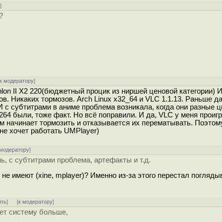
у
]
?
к модератору
]
lon II X2 220(бюджетный процик из ниpшей ценовой категории) 
в. Никаких тормозов. Arch Linux x32_64 и VLC 1.1.13. Раньше да
И с субтитрами в аниме проблема возникала, когда они разные ц
4 были, тоже факт. Но всё поправили. И да, VLC у меня проиг
тем начинает тормозить и отказывается их перематывать. Поэтом
не хочет работать UMPlayer)
 модератору
]
ь, с субтитрами проблема, aртефакты и т.д.
не имеют (xine, mplayer)? Именно из-за этого перестал погляды
ить
]
[
к модератору
]
ет систему больше,