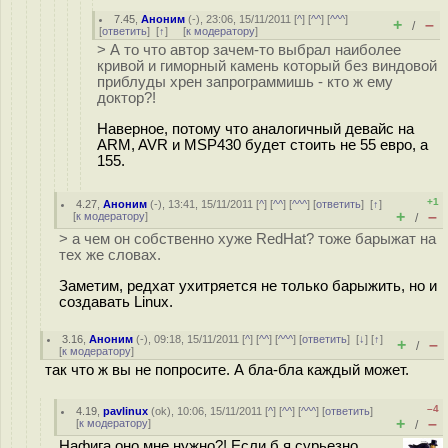
7.45
,
Аноним
(
-
), 23:06, 15/11/2011 [
^
] [
^^
] [
^^^
]
+
–
/
[
ответить
]
[
↑
] [
к модератору
]
> А то что автор зачем-то выбрал наиболее
кривой и гиморный камень который без виндовой
приблуды хрен запрограммишь - кто ж ему
доктор?!
Наверное, потому что аналогичный девайс на
ARM, AVR и MSP430 будет стоить не 55 евро, а
155.
+1
4.27
,
Аноним
(
-
), 13:41, 15/11/2011 [
^
] [
^^
] [
^^^
] [
ответить
]
[
↑
]
+
–
[
к модератору
]
/
> а чем он собственно хуже RedHat? тоже барыжат на
тех же словах.
Заметим, редхат ухитряется не только барыжить, но и
создавать Linux.
3.16
,
Аноним
(
-
), 09:18, 15/11/2011 [
^
] [
^^
] [
^^^
] [
ответить
]
[
↓
] [
↑
]
+
–
/
[
к модератору
]
так что ж вы не попросите. А бла-бла каждый может.
–4
4.19
,
pavlinux
(
ok
), 10:06, 15/11/2011 [
^
] [
^^
] [
^^^
] [
ответить
]
+
–
[
к модератору
]
/
Нафига оно мне нужно?! Если б я сурьезно