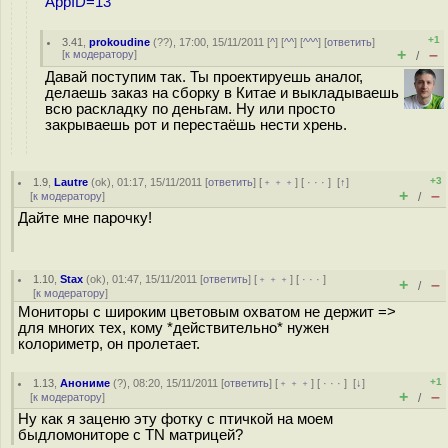
AppID=13
+1
3.41
,
prokoudine
(
??
), 17:00, 15/11/2011 [
^
] [
^^
] [
^^^
] [
ответить
]
+
–
[
к модератору
]
/
Давай поступим так. Ты проектируешь аналог,
делаешь заказ на сборку в Китае и выкладываешь
всю раскладку по деньгам. Ну или просто
закрываешь рот и перестаёшь нести хрень.
+3
1.9
,
Lautre
(
ok
), 01:17, 15/11/2011 [
ответить
] [
﹢﹢﹢
] [
· · ·
]
[
↑
]
+
–
[
к модератору
]
/
Дайте мне парочку!
1.10
,
Stax
(
ok
), 01:47, 15/11/2011 [
ответить
] [
﹢﹢﹢
] [
· · ·
]
+
–
/
[
к модератору
]
Мониторы с широким цветовым охватом не держит =>
для многих тех, кому *действительно* нужен
колориметр, он пролетает.
+1
1.13
,
Анониме
(
?
), 08:20, 15/11/2011 [
ответить
] [
﹢﹢﹢
] [
· · ·
]
[
↓
]
+
–
[
к модератору
]
/
Ну как я заценю эту фотку с птичкой на моем
быдломониторе с TN матрицей?