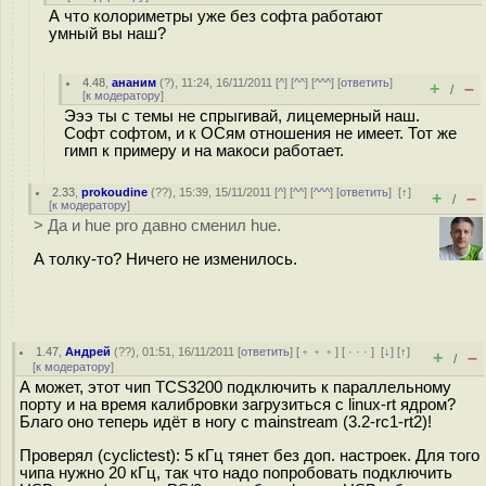
А что колориметры уже без софта работают
умный вы наш?
4.48
,
ананим
(
?
), 11:24, 16/11/2011 [
^
] [
^^
] [
^^^
] [
ответить
]
+
–
/
[
к модератору
]
Эээ ты с темы не спрыгивай, лицемерный наш.
Софт софтом, и к ОСям отношения не имеет. Тот же
гимп к примеру и на макоси работает.
2.33
,
prokoudine
(
??
), 15:39, 15/11/2011 [
^
] [
^^
] [
^^^
] [
ответить
]
[
↑
]
+
–
/
[
к модератору
]
> Да и hue pro давно сменил hue.
А толку-то? Ничего не изменилось.
1.47
,
Андрей
(
??
), 01:51, 16/11/2011 [
ответить
] [
﹢﹢﹢
] [
· · ·
]
[
↓
] [
↑
]
+
–
/
[
к модератору
]
А может, этот чип TCS3200 подключить к параллельному
порту и на время калибровки загрузиться с linux-rt ядром?
Благо оно теперь идёт в ногу с mainstream (3.2-rc1-rt2)!
Проверял (cyclictest): 5 кГц тянет без доп. настроек. Для того
чипа нужно 20 кГц, так что надо попробовать подключить