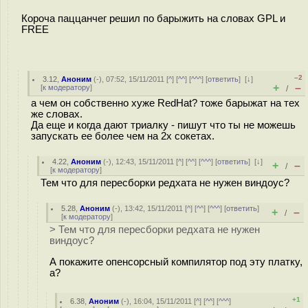
Короча паццанчег решил по барыжить на словах GPL и
FREE
–2
3.12
,
Аноним
(
-
), 07:52, 15/11/2011 [
^
] [
^^
] [
^^^
] [
ответить
]
[
↓
]
+
–
[
к модератору
]
/
а чем он собственно хуже RedHat? тоже барыжат на тех
же словах.
Да еще и когда дают триалку - пишут что ты не можешь
запускать ее более чем на 2х сокетах.
4.22
,
Аноним
(
-
), 12:43, 15/11/2011 [
^
] [
^^
] [
^^^
] [
ответить
]
[
↓
]
+
–
/
[
к модератору
]
Тем что для пересборки редхата не нужен виндоус?
5.28
,
Аноним
(
-
), 13:42, 15/11/2011 [
^
] [
^^
] [
^^^
] [
ответить
]
+
–
/
[
к модератору
]
> Тем что для пересборки редхата не нужен
виндоус?
А покажите опенсорсный компилятор под эту платку,
а?
+1
6.38
,
Аноним
(
-
), 16:04, 15/11/2011 [
^
] [
^^
] [
^^^
]