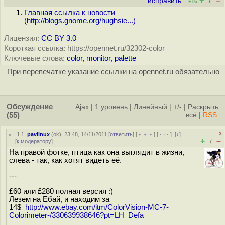
+
–
исправить
/
+16
Главная ссылка к новости
(
http://blogs.gnome.org/hughsie...
)
Лицензия:
CC BY 3.0
Короткая ссылка: https://opennet.ru/32302-color
Ключевые слова:
color
,
monitor
,
palette
При перепечатке указание ссылки на opennet.ru обязательно
Обсуждение
Ajax
|
1 уровень
|
Линейный
|
+/-
|
Раскрыть
(55)
всё
|
RSS
–3
1.1
,
pavlinux
(
ok
), 23:48, 14/11/2011 [
ответить
] [
﹢﹢﹢
] [
· · ·
]
[
↓
]
+
–
[
к модератору
]
/
На правой фотке, птица как она выглядит в жизни,
слева - так, как хотят видеть её.
---
£60 или £280 полная версия :)
Лезем на Ебай, и находим за
14$
http://www.ebay.com/itm/ColorVision-MC-7-
Colorimeter-/330639938646?pt=LH_Defa