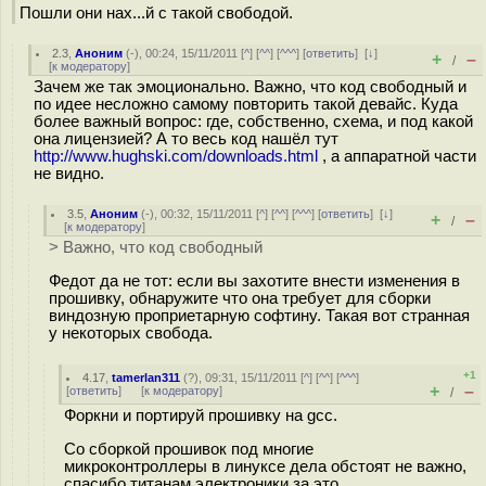
Пошли они нах...й с такой свободой.
2.3
,
Аноним
(
-
), 00:24, 15/11/2011 [
^
] [
^^
] [
^^^
] [
ответить
]
[
↓
]
+
–
/
[
к модератору
]
Зачем же так эмоционально. Важно, что код свободный и
по идее несложно самому повторить такой девайс. Куда
более важный вопрос: где, собственно, схема, и под какой
она лицензией? А то весь код нашёл тут
http://www.hughski.com/downloads.html
, а аппаратной части
не видно.
3.5
,
Аноним
(
-
), 00:32, 15/11/2011 [
^
] [
^^
] [
^^^
] [
ответить
]
[
↓
]
+
–
/
[
к модератору
]
> Важно, что код свободный
Федот да не тот: если вы захотите внести изменения в
прошивку, обнаружите что она требует для сборки
виндозную проприетарную софтину. Такая вот странная
у некоторых свобода.
+1
4.17
,
tamerlan311
(
?
), 09:31, 15/11/2011 [
^
] [
^^
] [
^^^
]
+
–
[
ответить
]
[
к модератору
]
/
Форкни и портируй прошивку на gcc.
Со сборкой прошивок под многие
микроконтроллеры в линуксе дела обстоят не важно,
спасибо титанам электроники за это.