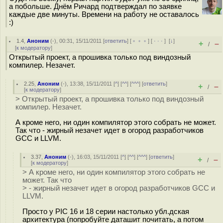
а побольше. Днём Ричард подтверждал по заявке
каждые две минуты. Времени на работу не оставалось
:)
1.4
,
Аноним
(
-
), 00:31, 15/11/2011 [
ответить
] [
﹢﹢﹢
] [
· · ·
]
[
↓
]
+
–
/
[
к модератору
]
Открытый проект, а прошивка только под виндозный
компилер. Незачет.
2.25
,
Аноним
(
-
), 13:38, 15/11/2011 [
^
] [
^^
] [
^^^
] [
ответить
]
+
–
/
[
к модератору
]
> Открытый проект, а прошивка только под виндозный
компилер. Незачет.
А кроме него, ни один компилятор этого собрать не может.
Так что - жирный незачет идет в огород разработчиков
GCC и LLVM.
3.37
,
Аноним
(
-
), 16:03, 15/11/2011 [
^
] [
^^
] [
^^^
] [
ответить
]
+
–
/
[
к модератору
]
> А кроме него, ни один компилятор этого собрать не
может. Так что
> - жирный незачет идет в огород разработчиков GCC и
LLVM.
Просто у PIC 16 и 18 серии настолько убл.дская
архитектура (попробуйте даташит почитать, а потом