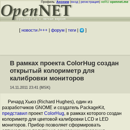
Профиль:
Аноним
(
вход
|
регистрация
)
неRU
opennet.me
[
новости
/
+++
|
форум
|
теги
|
]
В рамках проекта ColorHug создан
открытый колориметр для
калибровки мониторов
14.11.2011 23:41 (MSK)
Ричард Хьюз (Richard Hughes), один из
разработчиков GNOME и создатель PackageKit,
представил
проект
ColorHug
, в рамках которого создан
колориметр для цветовой калибровки LCD и LED
мониторов. Прибор позволяет сформировать