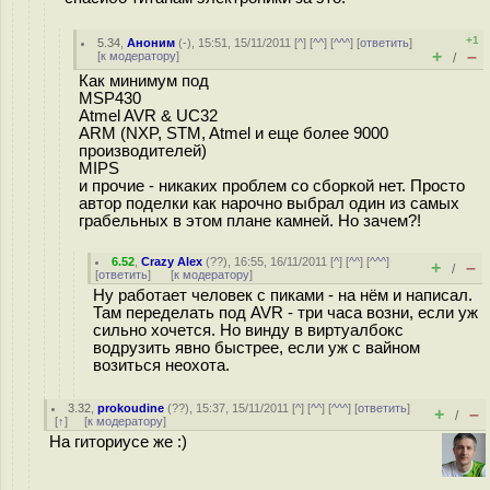
+1
5.34
,
Аноним
(
-
), 15:51, 15/11/2011 [
^
] [
^^
] [
^^^
] [
ответить
]
+
–
[
к модератору
]
/
Как минимум под
MSP430
Atmel AVR & UC32
ARM (NXP, STM, Atmel и еще более 9000
производителей)
MIPS
и прочие - никаких проблем со сборкой нет. Просто
автор поделки как нарочно выбрал один из самых
грабельных в этом плане камней. Но зачем?!
6.52
,
Crazy Alex
(
??
), 16:55, 16/11/2011 [
^
] [
^^
] [
^^^
]
+
–
/
[
ответить
]
[
к модератору
]
Ну работает человек с пиками - на нём и написал.
Там переделать под AVR - три часа возни, если уж
сильно хочется. Но винду в виртуалбокс
водрузить явно быстрее, если уж с вайном
возиться неохота.
3.32
,
prokoudine
(
??
), 15:37, 15/11/2011 [
^
] [
^^
] [
^^^
] [
ответить
]
+
–
/
[
↑
] [
к модератору
]
На гиториусе же :)