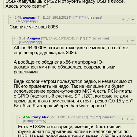
USB-клаву/мышь к PS/2 и отрубить legacy USB в биосе.
Авось этого хватит?..
2.49
,
ананим
(
?
), 11:27, 16/11/2011 [
^
] [
^^
] [
^^^
] [
ответить
]
+
–
/
[
к модератору
]
Смените уже ваш 8086
3.51
,
Андрей
(
??
), 14:20, 16/11/2011 [
^
] [
^^
] [
^^^
] [
ответить
]
+
–
/
[
к модератору
]
Athlon 64 3000+, хотя он тоже уже не молод, но всё же
ещё не прадедушка, как 8086.
А вообще-то обеднела x86-платформа IO-
возможностями и не обзавелась современными
решениями.
Ведь колориметром пользуются редко, и независимо от
ПК его применять не надо. Так не излишне ли будет
использование промежуточного МК? А есть PCIe-платы
с GPIO (частотный счётчик, SPI, I2C), которые не для
промышленного применения, и стоят трезво (10-15 у.е.)?
Вот был бы хороший open hardware проект!
4.54
,
Crazy Alex
(
??
), 17:01, 16/11/2011 [
^
] [
^^
] [
^^^
] [
ответить
]
+
–
/
[
к модератору
]
Есть FT232R сотоварищи, имеющая богатейший
функционал по дрыганию ногами и цепляющаяся по
USB. На ней подобные штуки я видел. А PCIe - вроде