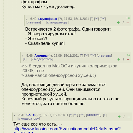
фотографом.
Купил мак - уже дизайнер.
+3
6.42
,
ызусефещк
(
?
), 17:53, 15/11/2011 [
^
] [
^^
] [
^^^
]
+
–
[
ответить
]
[
к модератору
]
/
Встречаются 2 фотографа. Один говорит:
- Я вчера хирургом стал!
- Это как?!
- Скальпель купил!
+1
5.46
,
Аноним
(
-
), 23:09, 15/11/2011 [
^
] [
^^
] [
^^^
] [
ответить
]
+
–
[
↑
] [
к модератору
]
/
> я б сидел на МакОСи и купил колориметр за
2000$, а не
> занимался опенсоурсной ху...ей. :)
Да, настоящие дизайнеры не занимаются
опенсоурсной ху...ей. Они занимаются
проприетарной ху...ей.
Конечный результат принципиально от этого не
меняется, зато понтов больше.
3.31
,
Саня
(
??
), 15:21, 15/11/2011 [
^
] [
^^
] [
^^^
] [
ответить
]
[
↑
]
+
–
/
[
к модератору
]
Тут еще кое что есть... -
http://www.taosinc.com/EvaluationmoduleDetails.aspx?