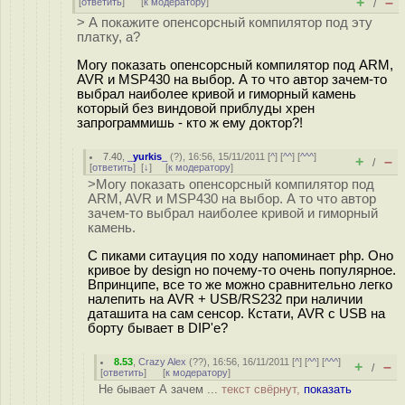
+
–
[
ответить
]
[
к модератору
]
/
> А покажите опенсорсный компилятор под эту
платку, а?
Могу показать опенсорсный компилятор под ARM,
AVR и MSP430 на выбор. А то что автор зачем-то
выбрал наиболее кривой и гиморный камень
который без виндовой приблуды хрен
запрограммишь - кто ж ему доктор?!
7.40
,
_yurkis_
(
?
), 16:56, 15/11/2011 [
^
] [
^^
] [
^^^
]
+
–
/
[
ответить
]
[
↓
] [
к модератору
]
>Могу показать опенсорсный компилятор под
ARM, AVR и MSP430 на выбор. А то что автор
зачем-то выбрал наиболее кривой и гиморный
камень.
С пиками ситауция по ходу напоминает php. Оно
кривое by design но почему-то очень популярное.
Впринципе, все то же можно сравнительно легко
налепить на AVR + USB/RS232 при наличии
даташита на сам сенсор. Кстати, AVR с USB на
борту бывает в DIP'e?
8.53
,
Crazy Alex
(
??
), 16:56, 16/11/2011 [
^
] [
^^
] [
^^^
]
+
–
/
[
ответить
]
[
к модератору
]
Не бывает А зачем ...
текст свёрнут,
показать