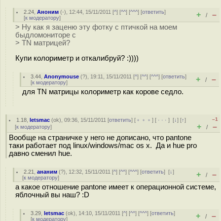
2.24
,
Аноним
(
-
), 12:44, 15/11/2011 [
^
] [
^^
] [
^^^
] [
ответить
]
+
–
/
[
к модератору
]
> Ну как я заценю эту фотку с птичкой на моем
быдломониторе с
> TN матрицей?
Купи колориметр и откалибруй? :))))
3.44
,
Anonymouse
(
?
), 19:11, 15/11/2011 [
^
] [
^^
] [
^^^
] [
ответить
]
+
–
/
[
к модератору
]
для TN матрицы колориметр как корове седло.
–1
1.18
,
letsmac
(
ok
), 09:36, 15/11/2011 [
ответить
] [
﹢﹢﹢
] [
· · ·
]
[
↓
] [
↑
]
+
–
[
к модератору
]
/
Вообще на страничке у него не дописано, что pantone
таки работает под linux/windows/mac os x. Да и hue pro
давно сменил hue.
2.21
,
ананим
(
?
), 12:32, 15/11/2011 [
^
] [
^^
] [
^^^
] [
ответить
]
[
↓
]
+
–
/
[
к модератору
]
а какое отношение pantone имеет к операционной системе,
яблочный вы наш? :D
3.29
,
letsmac
(
ok
), 14:10, 15/11/2011 [
^
] [
^^
] [
^^^
] [
ответить
]
+
–
/
[
к модератору
]