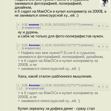
занимался фотографией, полиграфией,
дизайном,
я б сидел на МакОСи и купил колориметр за 2000$, а
не занимался опенсоурсной ху...ей. :)
5.20
,
ананим
(
?
), 12:26, 15/11/2011 [
^
] [
^^
] [
^^^
] [
ответить
]
+
–
/
[
к модератору
]
ну и дурень.
а сабж не только для фото-полиграфистов нужен.
5.23
,
Аноним
(
-
), 12:43, 15/11/2011 [
^
] [
^^
] [
^^^
] [
ответить
]
+
–
/
[
к модератору
]
> Нафига оно мне нужно?! Если б я сурьезно
занимался фотографией, полиграфией, дизайном,
> я б сидел на МакОСи и купил колориметр за
2000$, а не
> занимался опенсоурсной ху...ей. :)
Хаха, какой эталон шаблонного мышления.
5.26
,
Аноним
(
-
), 13:39, 15/11/2011 [
^
] [
^^
] [
^^^
] [
ответить
]
+
–
/
[
↓
] [
к модератору
]
> я б сидел на МакОСи и купил колориметр за
2000$, а не
> занимался опенсоурсной ху...ей. :)
Купил зеркалку за дофига денег - сразу стал