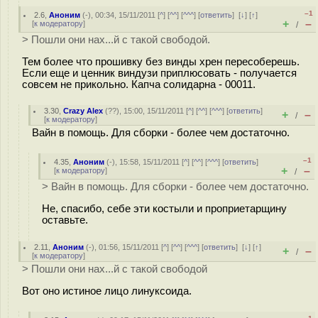
–1
2.6
,
Аноним
(
-
), 00:34, 15/11/2011 [
^
] [
^^
] [
^^^
] [
ответить
]
[
↓
] [
↑
]
+
–
[
к модератору
]
/
> Пошли они нах...й с такой свободой.
Тем более что прошивку без винды хрен пересоберешь.
Если еще и ценник виндузи приплюсовать - получается
совсем не прикольно. Капча солидарна - 00011.
3.30
,
Crazy Alex
(
??
), 15:00, 15/11/2011 [
^
] [
^^
] [
^^^
] [
ответить
]
+
–
/
[
к модератору
]
Вайн в помощь. Для сборки - более чем достаточно.
–1
4.35
,
Аноним
(
-
), 15:58, 15/11/2011 [
^
] [
^^
] [
^^^
] [
ответить
]
+
–
[
к модератору
]
/
> Вайн в помощь. Для сборки - более чем достаточно.
Не, спасибо, себе эти костыли и проприетарщину
оставьте.
2.11
,
Аноним
(
-
), 01:56, 15/11/2011 [
^
] [
^^
] [
^^^
] [
ответить
]
[
↓
] [
↑
]
+
–
/
[
к модератору
]
> Пошли они нах...й с такой свободой
Вот оно истиное лицо линуксоида.