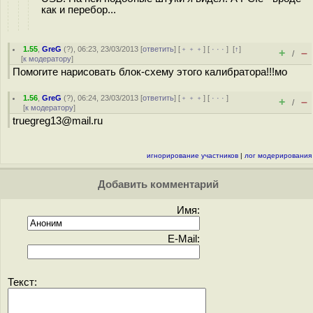
как и перебор...
1.55
,
GreG
(
?
), 06:23, 23/03/2013 [
ответить
] [
﹢﹢﹢
] [
· · ·
]
[
↑
]
+
–
/
[
к модератору
]
Помогите нарисовать блок-схему этого калибратора!!!мо
1.56
,
GreG
(
?
), 06:24, 23/03/2013 [
ответить
] [
﹢﹢﹢
] [
· · ·
]
+
–
/
[
к модератору
]
truegreg13@mail.ru
игнорирование участников
|
лог модерирования
Добавить комментарий
Имя:
E-Mail:
Текст: