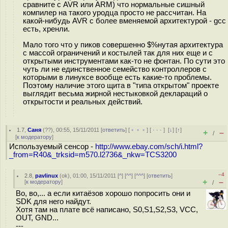
сравните с AVR или ARM) что нормальные сишный
компилер на такого уродца просто не рассчитан. На
какой-нибудь AVR с более вменяемой архитектурой - gcc
есть, хренли.
Мало того что у пиков совершенно $%нутая архитектура
с массой ограничений и костылей так для них еще и с
открытыми инструментами как-то не фонтан. По сути это
чуть ли не единственное семейство контроллеров с
которыми в линуксе вообще есть какие-то проблемы.
Поэтому наличие этого щита в "типа открытом" проекте
выглядит весьма жирной нестыковкой деклараций о
открытости и реальных действий.
1.7
,
Саня
(
??
), 00:55, 15/11/2011 [
ответить
] [
﹢﹢﹢
] [
· · ·
]
[
↓
] [
↑
]
+
–
/
[
к модератору
]
Используемый сенсор -
http://www.ebay.com/sch/i.html?
_from=R40&_trksid=m570.l2736&_nkw=TCS3200
–4
2.8
,
pavlinux
(
ok
), 01:00, 15/11/2011 [
^
] [
^^
] [
^^^
] [
ответить
]
+
–
[
к модератору
]
/
Во, во,... а если китаёзов хорошо попросить они и
SDK для него найдут.
Хотя там на плате всё написано, S0,S1,S2,S3, VCC,
OUT, GND...
---