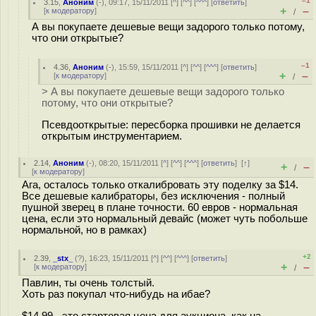
–1
3.15
,
Аноним
(
-
), 09:17, 15/11/2011 [
^
] [
^^
] [
^^^
] [
ответить
]
+
–
[
к модератору
]
/
А вы покупаете дешевые вещи задорого только потому,
что они открытые?
–1
4.36
,
Аноним
(
-
), 15:59, 15/11/2011 [
^
] [
^^
] [
^^^
] [
ответить
]
+
–
[
к модератору
]
/
> А вы покупаете дешевые вещи задорого только
потому, что они открытые?
Псевдооткрытые: пересборка прошивки не делается
открытым инструментарием.
2.14
,
Аноним
(
-
), 08:20, 15/11/2011 [
^
] [
^^
] [
^^^
] [
ответить
]
[
↑
]
+
–
/
[
к модератору
]
Ага, осталось только откалибровать эту поделку за $14.
Все дешевые калибраторы, без исключения - полный
пушной зверец в плане точности. 60 евров - нормальная
цена, если это нормальный девайс (может чуть побольше
нормальной, но в рамках)
+2
2.39
,
_stx_
(
?
), 16:23, 15/11/2011 [
^
] [
^^
] [
^^^
] [
ответить
]
+
–
[
к модератору
]
/
Павлин, ты очень толстый.
Хоть раз покупал что-нибудь на ибае?
$14.99 - это стартовая цена для аукциона, как на