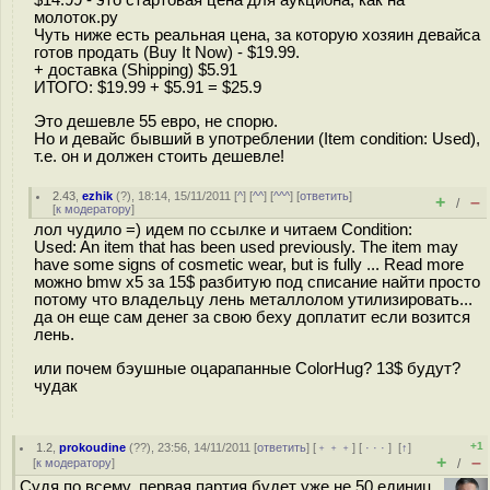
молоток.ру
Чуть ниже есть реальная цена, за которую хозяин девайса
готов продать (Buy It Now) - $19.99.
+ доставка (Shipping) $5.91
ИТОГО: $19.99 + $5.91 = $25.9
Это дешевле 55 евро, не спорю.
Но и девайс бывший в употреблении (Item condition: Used),
т.е. он и должен стоить дешевле!
2.43
,
ezhik
(
?
), 18:14, 15/11/2011 [
^
] [
^^
] [
^^^
] [
ответить
]
+
–
/
[
к модератору
]
лол чудило =) идем по ссылке и читаем Condition:
Used: An item that has been used previously. The item may
have some signs of cosmetic wear, but is fully ... Read more
можно bmw x5 за 15$ разбитую под списание найти просто
потому что владельцу лень металлолом утилизировать...
да он еще сам денег за свою беху доплатит если возится
лень.
или почем бэушные оцарапанные ColorHug? 13$ будут?
чудак
+1
1.2
,
prokoudine
(
??
), 23:56, 14/11/2011 [
ответить
] [
﹢﹢﹢
] [
· · ·
]
[
↑
]
+
–
[
к модератору
]
/
Судя по всему, первая партия будет уже не 50 единиц,