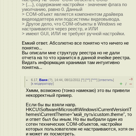
> {....}, содержание настройки - значение флага по
умолчанию, равно 0. Данный
> COM-объект является компонентом драйвера
видеоадаптера или подсистемы видеовывода.
> Другое дело, что COM-объекты в Windows не
настраиваются через реестр, и ИЛИ
> имеют GUI, ИЛИ не требуют ручной настройки.
Емкий ответ. Абсолютно все понятно что ничего не
понятно...
Вы описали мне структуру реестра но не дали
отчета на то что хранится в данной ячейке реестра.
Видать информация хранимая там интуитивно
понятна...
–3
6.17
,
Ваня
(
?
), 14:44, 08/11/2011 [
^
] [
^^
] [
^^^
] [
ответить
]
+
–
[
к модератору
]
/
Хммм, возможно (тонко намекаю) это вы привели
некорректный пример.
Если бы вы взяли напр.
HKCU\Software\Microsoft\Windows\CurrentVersion\T
hemes\CurrentTheme="мой_путь\custom.theme", то
и ответ был бы иным. Но вы выбрали один из
сотен технических COM-объектов, настройки
которых пользователем не настраиваются, хотя он
и может их посмотреть.