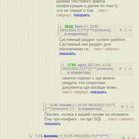
размер текстового файла
конфигурации и далее по тексту
это не говоря о том...
текст
свёрнут,
показать
16.62
,
Ваня
(
?
), 12:45,
+
–
09/11/2011 [
^
] [
^^
] [
^^^
] [
ответить
]
/
[
к модератору
]
Системный раздел system partition
Системный raw раздел для
обозначения си...
текст свёрнут,
показать
17.63
,
agent_007
(
ok
), 13:32,
+
–
09/11/2011 [
^
] [
^^
] [
^^^
] [
ответить
]
/
[
к модератору
]
смачно поржал c где можно
увидеть эти секретные
документы где вообще можн...
текст свёрнут,
показать
11.45
,
Аноним
(
-
), 00:29, 09/11/2011 [
^
] [
^^
]
+
–
/
[
^^^
] [
ответить
]
[
↑
] [
к модератору
]
Похоже, логика в вашей голове не ночевала
Ему про конфиги - он про SQL ...
текст свёрнут,
показать
7.23
,
Аноним
(
-
), 15:25, 08/11/2011 [
^
] [
^^
] [
^^^
]
+
–
/