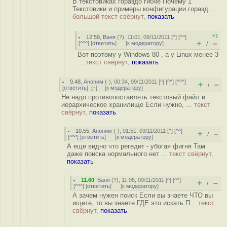
В текстовиках гораздо гибче Почему 1
Текстовики и примеры конфигурации горазд...
большой текст свёрнут,
показать
+1
12.59
,
Ваня
(
?
), 11:01, 09/11/2011 [
^
] [
^^
]
+
–
[
^^^
] [
ответить
]
[
к модератору
]
/
Вот поэтому у Windows 80 , а у Linux менее 3
...
текст свёрнут,
показать
9.48
,
Аноним
(
-
), 00:34, 09/11/2011 [
^
] [
^^
] [
^^^
]
+
–
/
[
ответить
]
[
↑
] [
к модератору
]
Не надо противопоставлять текстовый файл и
иерархическое хранилище Если нужно, ...
текст
свёрнут,
показать
10.55
,
Аноним
(
-
), 01:51, 09/11/2011 [
^
] [
^^
]
+
–
/
[
^^^
] [
ответить
]
[
к модератору
]
А еще видно что регедит - убогая фигня Там
даже поиска нормального нет ...
текст свёрнут,
показать
11.60
,
Ваня
(
?
), 11:05, 09/11/2011 [
^
] [
^^
]
+
–
/
[
^^^
] [
ответить
]
[
к модератору
]
А зачем нужен поиск Если вы знаете ЧТО вы
ищете, то вы знаете ГДЕ это искать П...
текст
свёрнут,
показать