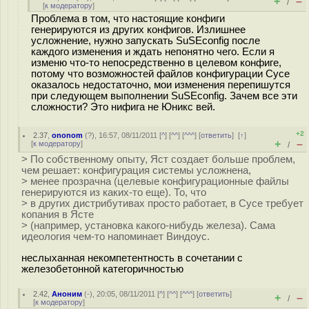
+
–
/
[
к модератору
]
Проблема в том, что настоящие конфиги
генерируются из других конфигов. Излишнее
усложнение, нужно запускать SuSEconfig после
каждого изменения и ждать непонятно чего. Если я
изменю что-то непосредственно в целевом конфиге,
потому что возможностей файлов конфигурации Сусе
оказалось недостаточно, мои изменения перепишутся
при следующем выполнении SuSEconfig. Зачем все эти
сложности? Это нифига не Юникс вей.
+2
2.37
,
ononom
(
?
), 16:57, 08/11/2011 [
^
] [
^^
] [
^^^
] [
ответить
]
[
↑
]
+
–
[
к модератору
]
/
> По собственному опыту, Яст создает больше проблем,
чем решает: конфигурация системы усложнена,
> менее прозрачна (целевые конфигурационные файлы
генерируются из каких-то еще). То, что
> в других дистрибутивах просто работает, в Сусе требует
копания в Ясте
> (например, установка какого-нибудь железа). Сама
идеология чем-то напоминает Виндоус.
неслыханная некомпетентность в сочетании с
железобетонной категоричностью
2.42
,
Аноним
(
-
), 20:05, 08/11/2011 [
^
] [
^^
] [
^^^
] [
ответить
]
+
–
/
[
к модератору
]