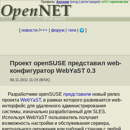
Профиль:
Аноним
(
вход
|
регистрация
)
неRU
opennet.me
[
новости
/
+++
|
форум
|
теги
|
]
Проект openSUSE представил web-
конфигуратор WebYaST 0.3
08.11.2011 11:19 (MSK)
Разработчики openSUSE
представили
новый релиз
проекта
WebYaST
, в рамках которого развивается web-
интерфейс для удаленного администрирования
системы, изначально разработанный для SLES.
Используя WebYaST пользователь получает
возможность настройки и обслуживания сервера,
виртуального окружения или рабочей станции с любой