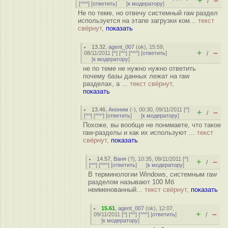
+
–
/
[
^^^
] [
ответить
]
[
к модератору
]
Не по теме, но отвечу системный raw раздел
используется на этапе загрузки ком...
текст
свёрнут,
показать
13.32
,
agent_007
(
ok
), 15:59,
+
–
08/11/2011 [
^
] [
^^
] [
^^^
] [
ответить
]
/
[
к модератору
]
не по теме не нужно нужно ответить
почему базы данных лежат на raw
разделах, а ...
текст свёрнут,
показать
13.46
,
Аноним
(
-
), 00:30, 09/11/2011 [
^
]
+
–
/
[
^^
] [
^^^
] [
ответить
]
[
к модератору
]
Похоже, вы вообще не понимаете, что такое
raw-разделы и как их используют ...
текст
свёрнут,
показать
14.57
,
Ваня
(
?
), 10:35, 09/11/2011 [
^
]
+
–
/
[
^^
] [
^^^
] [
ответить
]
[
к модератору
]
В терминологии Windows, системным raw
разделом называют 100 Мб
неименованный...
текст свёрнут,
показать
15.61
,
agent_007
(
ok
), 12:07,
+
–
09/11/2011 [
^
] [
^^
] [
^^^
] [
ответить
]
/
[
к модератору
]