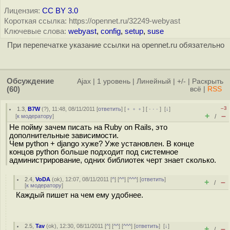
Лицензия:
CC BY 3.0
Короткая ссылка: https://opennet.ru/32249-webyast
Ключевые слова:
webyast
,
config
,
setup
,
suse
При перепечатке указание ссылки на opennet.ru обязательно
Обсуждение
Ajax
|
1 уровень
|
Линейный
|
+/-
|
Раскрыть
(60)
всё
|
RSS
–3
1.3
,
B7W
(
?
), 11:48, 08/11/2011 [
ответить
] [
﹢﹢﹢
] [
· · ·
]
[
↓
]
+
–
[
к модератору
]
/
Не пойму зачем писать на Ruby on Rails, это
дополнительные зависимости.
Чем python + django хуже? Уже установлен. В конце
концов python больше подходит под системное
администрирование, одних библиотек черт знает сколько.
2.4
,
VoDA
(
ok
), 12:07, 08/11/2011 [
^
] [
^^
] [
^^^
] [
ответить
]
+
–
/
[
к модератору
]
Каждый пишет на чем ему удобнее.
2.5
,
Tav
(
ok
), 12:30, 08/11/2011 [
^
] [
^^
] [
^^^
] [
ответить
]
[
↓
]
+
–
/