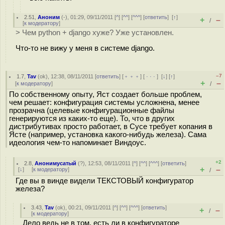
2.51
,
Аноним
(
-
), 01:29, 09/11/2011 [
^
] [
^^
] [
^^^
] [
ответить
]
[
↑
]
+
–
/
[
к модератору
]
> Чем python + django хуже? Уже установлен.
Что-то не вижу у меня в системе django.
–7
1.7
,
Tav
(
ok
), 12:38, 08/11/2011 [
ответить
] [
﹢﹢﹢
] [
· · ·
]
[
↓
] [
↑
]
+
–
[
к модератору
]
/
По собственному опыту, Яст создает больше проблем,
чем решает: конфигурация системы усложнена, менее
прозрачна (целевые конфигурационные файлы
генерируются из каких-то еще). То, что в других
дистрибутивах просто работает, в Сусе требует копания в
Ясте (например, установка какого-нибудь железа). Сама
идеология чем-то напоминает Виндоус.
+2
2.8
,
Анонимусатый
(
?
), 12:53, 08/11/2011 [
^
] [
^^
] [
^^^
] [
ответить
]
+
–
[
↓
] [
к модератору
]
/
Где вы в винде видели ТЕКСТОВЫЙ конфигуратор
железа?
3.43
,
Tav
(
ok
), 00:21, 09/11/2011 [
^
] [
^^
] [
^^^
] [
ответить
]
+
–
/
[
к модератору
]
Дело ведь не в том, есть ли в конфигураторе