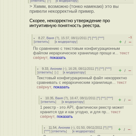
[
ответить
]
[
↑
] [
к модератору
]
> Хммм, возможно (тонко намекаю) это вы
привели некорректный пример.
Скорее, некорректно утверждение про
интуитивную понятность реестра.
–1
8.27
,
Ваня
(
?
), 15:37, 08/11/2011 [
^
] [
^^
] [
^^^
]
+
–
[
ответить
]
[
к модератору
]
/
По сравнению с текстовым конфигурационным
файлом иерархическое хранилище проще и...
текст
свёрнут,
показать
9.33
,
Аноним
(
-
), 16:28, 08/11/2011 [
^
] [
^^
] [
^^^
]
+
–
/
[
ответить
]
[
↓
] [
к модератору
]
Текстовый конфигурационный файл некорректно
сравнивать с иерархическим хранилище...
текст
свёрнут,
показать
10.35
,
Ваня
(
?
), 16:47, 08/11/2011 [
^
] [
^^
] [
^^^
]
+
–
/
[
ответить
]
[
к модератору
]
1 реестр - это API, фактически реестр может
хранится где и как угодно, и для пр...
текст
свёрнут,
показать
11.54
,
Аноним
(
-
), 01:50, 09/11/2011 [
^
] [
^^
]
+
–
/
[
^^^
] [
ответить
]
[
к модератору
]