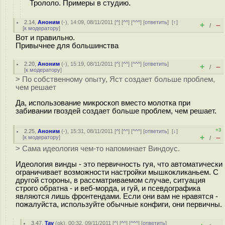
Трололо. Примеры в студию.
2.14
,
Аноним
(
-
), 14:09, 08/11/2011 [
^
] [
^^
] [
^^^
] [
ответить
]
[
↑
]
+
–
/
[
к модератору
]
Вот и правильно.
Привычнее для большинства
2.20
,
Аноним
(
-
), 15:19, 08/11/2011 [
^
] [
^^
] [
^^^
] [
ответить
]
+
–
/
[
к модератору
]
> По собственному опыту, Яст создает больше проблем,
чем решает
Да, использование микроскоп вместо молотка при
забивании гвоздей создает больше проблем, чем решает.
+3
2.25
,
Аноним
(
-
), 15:31, 08/11/2011 [
^
] [
^^
] [
^^^
] [
ответить
]
[
↓
]
+
–
[
к модератору
]
/
> Сама идеология чем-то напоминает Виндоус.
Идеология винды - это первичность гуя, что автоматически
ограничивает возможности настройки мышкокликаньем. С
другой стороны, в рассматриваемом случае, ситуация
строго обратна - и веб-морда, и гуй, и псевдографика
являются лишь фронтендами. Если они вам не нравятся -
пожалуйста, используйте обычные конфиги, они первичны.
3.47
,
Tav
(
ok
), 00:32, 09/11/2011 [
^
] [
^^
] [
^^^
] [
ответить
]