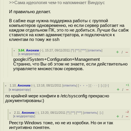
>>Сама идеология чем-то напоминает Виндоус
И правильно делает.
В сабже еще нужна поддержка работы с группой
компьютеров одновременно, но если сервер работает на
каждом отдельном ПК, это го не добиться. Лучше бы сабж
ставился на комп администратора, и подключался к
клиентам по тому же ssh
3.64
,
Аноним
(
-
), 15:27, 09/11/2011 [
^
] [
^^
] [
^^^
] [
ответить
]
+
–
/
[
к модератору
]
google://System+Configuration+Management
Странно, что Вы об этом не знаете, если действительно
управляете множеством серверов.
+1
1.10
,
Аноним
(
-
), 13:18, 08/11/2011 [
ответить
] [
﹢﹢﹢
] [
· · ·
]
[
↓
] [
↑
]
+
–
[
к модератору
]
/
по крайней мере конфиги в /etc/sysconfig прекрасно
документированы:)
–2
2.11
,
Аноним
(
-
), 13:20, 08/11/2011 [
^
] [
^^
] [
^^^
] [
ответить
]
[
↓
]
+
–
[
к модератору
]
/
Реестр Windows тоже, но не из коробки. Но он и так
интуитивно понятен.