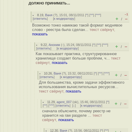
должно принимать...
–1
8.19
,
Ваня
(
?
), 15:01, 08/11/2011 [
^
] [
^^
] [
^^^
]
+
–
[
ответить
]
[
к модератору
]
/
Возможно тонко намекаю такой формат моднявое
слово - реестра была сделан...
текст свёрнут,
показать
9.22
,
Аноним
(
-
), 15:24, 08/11/2011 [
^
] [
^^
] [
^^^
]
+
–
/
[
ответить
]
[
к модератору
]
Как показывает практика, структурированное
хранилище создает больше проблем, ч...
текст
свёрнут,
показать
10.26
,
Ваня
(
?
), 15:32, 08/11/2011 [
^
] [
^^
] [
^^^
]
+
–
/
[
ответить
]
[
к модератору
]
Для большинства, кроме задачи эффективного
использования вычислительных ресурсов...
текст свёрнут,
показать
11.29
,
agent_007
(
ok
), 15:46, 08/11/2011 [
^
]
+
–
/
[
^^
] [
^^^
] [
ответить
]
[
↓
] [
к модератору
]
сначала объясните, почему реестр не
хранится на raw разделе ...
текст
свёрнут,
показать
12.30
,
Ваня
(
?
), 15:56, 08/11/2011 [
^
] [
^^
]