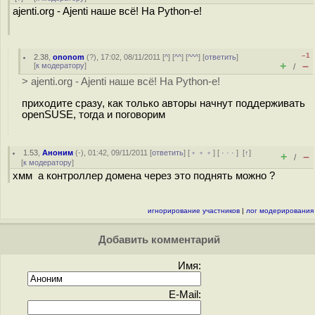
ajenti.org - Ajenti наше всё! На Python-е!
–1
2.38
,
ononom
(
?
), 17:02, 08/11/2011 [
^
] [
^^
] [
^^^
] [
ответить
]
+
–
[
к модератору
]
/
> ajenti.org - Ajenti наше всё! На Python-е!
приходите сразу, как только авторы начнут поддерживать
openSUSE, тогда и поговорим
1.53
,
Аноним
(
-
), 01:42, 09/11/2011 [
ответить
] [
﹢﹢﹢
] [
· · ·
]
[
↑
]
+
–
/
[
к модератору
]
хмм а контроллер домена через это поднять можно ?
игнорирование участников
|
лог модерирования
Добавить комментарий
Имя:
E-Mail: