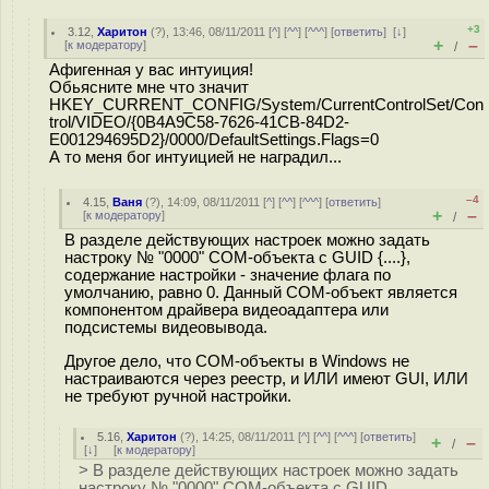
+3
3.12
,
Харитон
(
?
), 13:46, 08/11/2011 [
^
] [
^^
] [
^^^
] [
ответить
]
[
↓
]
+
–
[
к модератору
]
/
Афигенная у вас интуиция!
Обьясните мне что значит
HKEY_CURRENT_CONFIG/System/CurrentControlSet/Con
trol/VIDEO/{0B4A9C58-7626-41CB-84D2-
E001294695D2}/0000/DefaultSettings.Flags=0
А то меня бог интуицией не наградил...
–4
4.15
,
Ваня
(
?
), 14:09, 08/11/2011 [
^
] [
^^
] [
^^^
] [
ответить
]
+
–
[
к модератору
]
/
В разделе действующих настроек можно задать
настроку № "0000" COM-объекта с GUID {....},
содержание настройки - значение флага по
умолчанию, равно 0. Данный COM-объект является
компонентом драйвера видеоадаптера или
подсистемы видеовывода.
Другое дело, что COM-объекты в Windows не
настраиваются через реестр, и ИЛИ имеют GUI, ИЛИ
не требуют ручной настройки.
5.16
,
Харитон
(
?
), 14:25, 08/11/2011 [
^
] [
^^
] [
^^^
] [
ответить
]
+
–
/
[
↓
] [
к модератору
]
> В разделе действующих настроек можно задать
настроку № "0000" COM-объекта с GUID