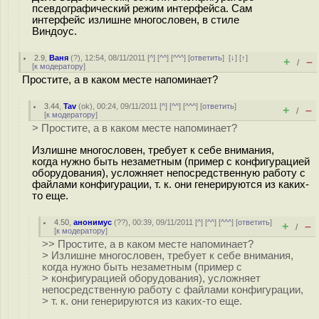
псевдографический режим интерфейса. Сам
интерфейс излишне многословен, в стиле
Виндоус.
2.9
,
Ваня
(
?
), 12:54, 08/11/2011 [
^
] [
^^
] [
^^^
] [
ответить
]
[
↓
] [
↑
]
+
–
/
[
к модератору
]
Простите, а в каком месте напоминает?
3.44
,
Tav
(
ok
), 00:24, 09/11/2011 [
^
] [
^^
] [
^^^
] [
ответить
]
+
–
/
[
к модератору
]
> Простите, а в каком месте напоминает?
Излишне многословен, требует к себе внимания,
когда нужно быть незаметным (пример с конфигурацией
оборудования), усложняет непосредственную работу с
файлами конфигурации, т. к. они генерируются из каких-
то еще.
4.50
,
анонимус
(
??
), 00:39, 09/11/2011 [
^
] [
^^
] [
^^^
] [
ответить
]
+
–
/
[
к модератору
]
>> Простите, а в каком месте напоминает?
> Излишне многословен, требует к себе внимания,
когда нужно быть незаметным (пример с
> конфигурацией оборудования), усложняет
непосредственную работу с файлами конфигурации,
> т. к. они генерируются из каких-то еще.