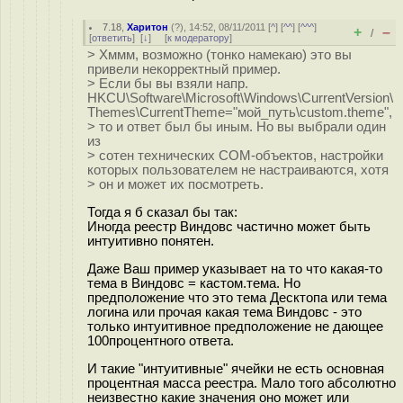
7.18
,
Харитон
(
?
), 14:52, 08/11/2011 [
^
] [
^^
] [
^^^
]
+
–
/
[
ответить
]
[
↓
] [
к модератору
]
> Хммм, возможно (тонко намекаю) это вы
привели некорректный пример.
> Если бы вы взяли напр.
HKCU\Software\Microsoft\Windows\CurrentVersion\
Themes\CurrentTheme="мой_путь\custom.theme",
> то и ответ был бы иным. Но вы выбрали один
из
> сотен технических COM-объектов, настройки
которых пользователем не настраиваются, хотя
> он и может их посмотреть.
Тогда я б сказал бы так:
Иногда реестр Виндовс частично может быть
интуитивно понятен.
Даже Ваш пример указывает на то что какая-то
тема в Виндовс = кастом.тема. Но
предположение что это тема Десктопа или тема
логина или прочая какая тема Виндовс - это
только интуитивное предположение не дающее
100процентного ответа.
И такие "интуитивные" ячейки не есть основная
процентная масса реестра. Мало того абсолютно
неизвестно какие значения оно может или