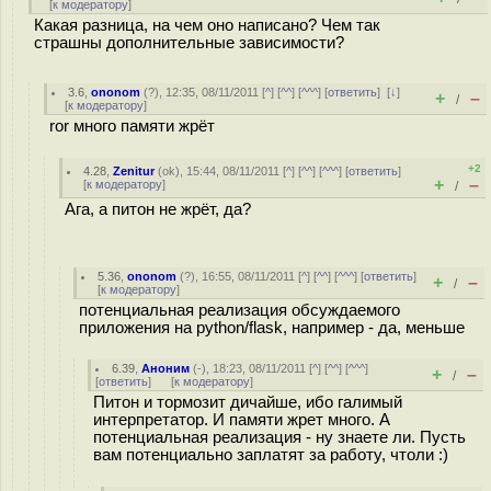
[
к модератору
]
Какая разница, на чем оно написано? Чем так
страшны дополнительные зависимости?
3.6
,
ononom
(
?
), 12:35, 08/11/2011 [
^
] [
^^
] [
^^^
] [
ответить
]
[
↓
]
+
–
/
[
к модератору
]
ror много памяти жрёт
+2
4.28
,
Zenitur
(
ok
), 15:44, 08/11/2011 [
^
] [
^^
] [
^^^
] [
ответить
]
+
–
[
к модератору
]
/
Ага, а питон не жрёт, да?
5.36
,
ononom
(
?
), 16:55, 08/11/2011 [
^
] [
^^
] [
^^^
] [
ответить
]
+
–
/
[
к модератору
]
потенциальная реализация обсуждаемого
приложения на python/flask, например - да, меньше
6.39
,
Аноним
(
-
), 18:23, 08/11/2011 [
^
] [
^^
] [
^^^
]
+
–
/
[
ответить
]
[
к модератору
]
Питон и тормозит дичайше, ибо галимый
интерпретатор. И памяти жрет много. А
потенциальная реализация - ну знаете ли. Пусть
вам потенциально заплатят за работу, чтоли :)