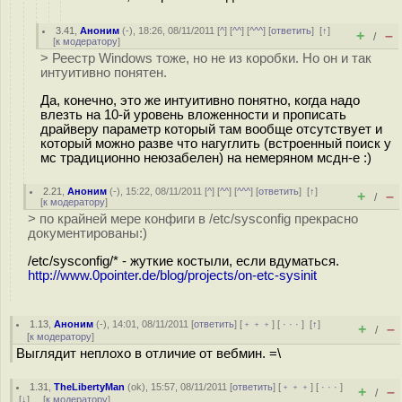
3.41
,
Аноним
(
-
), 18:26, 08/11/2011 [
^
] [
^^
] [
^^^
] [
ответить
]
[
↑
]
+
–
/
[
к модератору
]
> Реестр Windows тоже, но не из коробки. Но он и так
интуитивно понятен.
Да, конечно, это же интуитивно понятно, когда надо
влезть на 10-й уровень вложенности и прописать
драйверу параметр который там вообще отсутствует и
который можно разве что нагуглить (встроенный поиск у
мс традиционно неюзабелен) на немеряном мсдн-е :)
2.21
,
Аноним
(
-
), 15:22, 08/11/2011 [
^
] [
^^
] [
^^^
] [
ответить
]
[
↑
]
+
–
/
[
к модератору
]
> по крайней мере конфиги в /etc/sysconfig прекрасно
документированы:)
/etc/sysconfig/* - жуткие костыли, если вдуматься.
http://www.0pointer.de/blog/projects/on-etc-sysinit
1.13
,
Аноним
(
-
), 14:01, 08/11/2011 [
ответить
] [
﹢﹢﹢
] [
· · ·
]
[
↑
]
+
–
/
[
к модератору
]
Выглядит неплохо в отличие от вебмин. =\
1.31
,
TheLibertyMan
(
ok
), 15:57, 08/11/2011 [
ответить
] [
﹢﹢﹢
] [
· · ·
]
+
–
/
[
↓
] [
к модератору
]