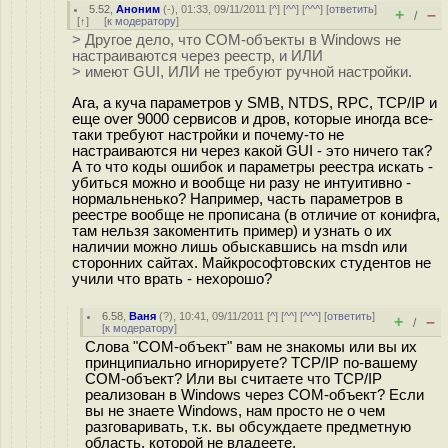
5.52
,
Аноним
(
-
), 01:33, 09/11/2011 [
^
] [
^^
] [
^^^
] [
ответить
]
+
–
/
[
↑
] [
к модератору
]
> Другое дело, что COM-объекты в Windows не
настраиваются через реестр, и ИЛИ
> имеют GUI, ИЛИ не требуют ручной настройки.
Ага, а куча параметров у SMB, NTDS, RPC, TCP/IP и
еще over 9000 сервисов и дров, которые иногда все-
таки требуют настройки и почему-то не
настраиваются ни через какой GUI - это ничего так?
А то что коды ошибок и параметры реестра искать -
убиться можно и вообще ни разу не интуитивно -
нормальненько? Например, часть параметров в
реестре вообще не прописана (в отличие от конифга,
там нельзя закоментить пример) и узнать о их
наличии можно лишь обыскавшись на msdn или
сторонних сайтах. Майкрософтовских студентов не
учили что врать - нехорошо?
6.58
,
Ваня
(
?
), 10:41, 09/11/2011 [
^
] [
^^
] [
^^^
] [
ответить
]
+
–
/
[
к модератору
]
Слова "COM-объект" вам не знакомы или вы их
принципиально игнорируете? TCP/IP по-вашему
COM-объект? Или вы считаете что TCP/IP
реализован в Windows через COM-объект? Если
вы не знаете Windows, нам просто не о чем
разговаривать, т.к. вы обсуждаете предметную
область, которой не владеете.