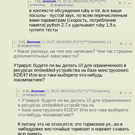
7.56
,
ononom
(
?
), 02:14, 09/11/2011 [
^
] [
^^
] [
^^^
]
+
–
/
[
ответить
]
[
к модератору
]
в контексте обсуждения ruby и ror, все ваши
посылы - пустой звук, по всем перечисленным
вами параметрам (скорость, потребление
памяти) python 2.7.x уделывает ruby 1.9.x.
гуглите тесты
3.24
,
Аноним
(
-
), 15:27, 08/11/2011 [
^
] [
^^
] [
^^^
] [
ответить
]
[
↑
]
+
–
/
[
к модератору
]
> Какая разница, на чем оно написано? Чем так страшны
дополнительные зависимости?
Утрируя: будете ли вы делать UI для ограниченного в
ресурсах embedded-устройства на базе монструозного
KDE4? Или все-таки выберете что-нибудь
покомпактнее?
4.40
,
Аноним
(
-
), 18:23, 08/11/2011 [
^
] [
^^
] [
^^^
] [
ответить
]
+
–
/
[
к модератору
]
> Утрируя: будете ли вы делать UI для ограниченного
в ресурсах embedded-устройства на
> базе монструозного KDE4? Или все-таки выберете
что-нибудь покомпактнее?
К питону это не относится: это тормозное уе...во в
эмбеддовке жесточайше тормозит и норовит схавать
всю память.