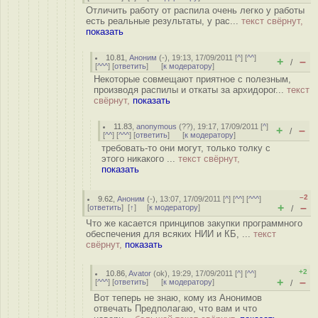
Отличить работу от распила очень легко у работы
есть реальные результаты, у рас...
текст свёрнут,
показать
10.81
,
Аноним
(
-
), 19:13, 17/09/2011 [
^
] [
^^
]
+
–
/
[
^^^
] [
ответить
]
[
к модератору
]
Некоторые совмещают приятное с полезным,
производя распилы и откаты за архидорог...
текст
свёрнут,
показать
11.83
,
anonymous
(
??
), 19:17, 17/09/2011 [
^
]
+
–
/
[
^^
] [
^^^
] [
ответить
]
[
к модератору
]
требовать-то они могут, только толку с
этого никакого ...
текст свёрнут,
показать
–2
9.62
,
Аноним
(
-
), 13:07, 17/09/2011 [
^
] [
^^
] [
^^^
]
+
–
[
ответить
]
[
↑
] [
к модератору
]
/
Что же касается принципов закупки программного
обеспечения для всяких НИИ и КБ, ...
текст
свёрнут,
показать
+2
10.86
,
Avator
(
ok
), 19:29, 17/09/2011 [
^
] [
^^
]
+
–
[
^^^
] [
ответить
]
[
к модератору
]
/
Вот теперь не знаю, кому из Анонимов
отвечать Предполагаю, что вам и что