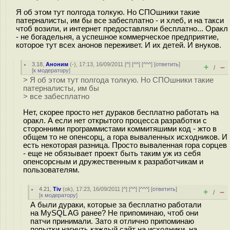
Я об этом тут полгода толкую. Но СПОшники такие
патерналисты, им бы все забесплатно - и хлеб, и на такси
чтоб возили, и интернет предоставляли бесплатно... Оракл
- не богадельня, а успешное коммерческое предприятие,
которое тут всех анонов переживет. И их детей. И внуков.
3.18
,
Аноним
(
-
), 17:13, 16/09/2011 [
^
] [
^^
] [
^^^
] [
ответить
]
+
–
/
[
к модератору
]
> Я об этом тут полгода толкую. Но СПОшники такие
патерналисты, им бы
> все забесплатно
Нет, скорее просто нет дураков бесплатно работать на
оракл. А если нет открытого процесса разработки с
сторонними программистами коммитяшими код - жто в
общем то не опенсорц, а гора вываленных исходников. И
есть некоторая разница. Просто вываленная гора сорцев
- еще не обязывает проект быть таким уж из себя
опенсорсным и дружественным к разработчикам и
пользователям.
4.21
,
Tiv
(
ok
), 17:23, 16/09/2011 [
^
] [
^^
] [
^^^
] [
ответить
]
+
–
/
[
к модератору
]
А были дураки, которые за бесплатно работали
на MySQL AG ранее? Не припоминаю, чтоб они
патчи принимали. Зато я отлично припоминаю
попытки нагнуть каждый сайт на исходники, на