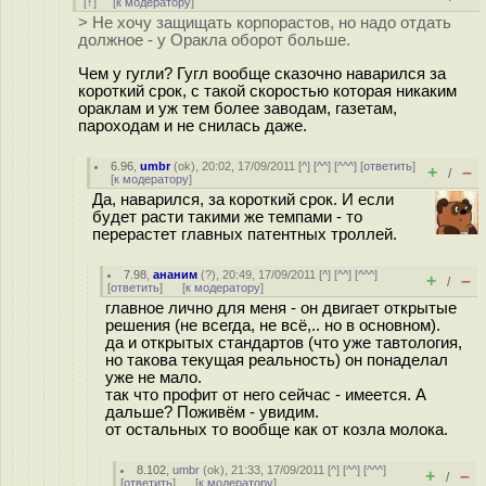
[
↑
] [
к модератору
]
> Не хочу защищать корпорастов, но надо отдать
должное - у Оракла оборот больше.
Чем у гугли? Гугл вообще сказочно наварился за
короткий срок, с такой скоростью которая никаким
ораклам и уж тем более заводам, газетам,
пароходам и не снилась даже.
6.96
,
umbr
(
ok
), 20:02, 17/09/2011 [
^
] [
^^
] [
^^^
] [
ответить
]
+
–
/
[
к модератору
]
Да, наварился, за короткий срок. И если
будет расти такими же темпами - то
перерастет главных патентных троллей.
7.98
,
ананим
(
?
), 20:49, 17/09/2011 [
^
] [
^^
] [
^^^
]
+
–
/
[
ответить
]
[
к модератору
]
главное лично для меня - он двигает открытые
решения (не всегда, не всё,.. но в основном).
да и открытых стандартов (что уже тавтология,
но такова текущая реальность) он понаделал
уже не мало.
так что профит от него сейчас - имеется. А
дальше? Поживём - увидим.
от остальных то вообще как от козла молока.
8.102
,
umbr
(
ok
), 21:33, 17/09/2011 [
^
] [
^^
] [
^^^
]
+
–
/
[
ответить
]
[
к модератору
]