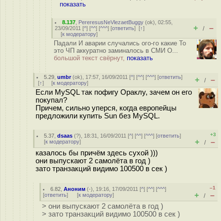
показать
8.137
,
PereresusNeVlezaetBuggy
(
ok
), 02:55,
+
–
23/09/2011 [
^
] [
^^
] [
^^^
] [
ответить
]
[
↑
]
/
[
к модератору
]
Падали И аварии случались ого-го какие То
это ЧП аккуратно заминалось в СМИ О...
большой текст свёрнут,
показать
5.29
,
umbr
(
ok
), 17:57, 16/09/2011 [
^
] [
^^
] [
^^^
] [
ответить
]
+
–
/
[
↑
] [
к модератору
]
Если MySQL так пофигу Ораклу, зачем он его
покупал?
Причем, сильно уперся, когда европейцы
предложили купить Sun без MySQL.
+3
5.37
,
dsaas
(
?
), 18:31, 16/09/2011 [
^
] [
^^
] [
^^^
] [
ответить
]
+
–
[
к модератору
]
/
казалось бы причём здесь сухой )))
они выпускают 2 самолёта в год )
зато транзакций видимо 100500 в сек )
–1
6.82
,
Аноним
(
-
), 19:16, 17/09/2011 [
^
] [
^^
] [
^^^
]
+
–
[
ответить
]
[
к модератору
]
/
> они выпускают 2 самолёта в год )
> зато транзакций видимо 100500 в сек )