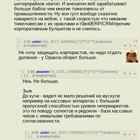
ынтерпрайзов хватит. И внезапно веб зарабатывает
больше бабла чем многие тяжеловесы от
промышленности. Ну вон гугл вообще сказочно
наварился на вебне, с такой скоростью что никаким
тяжеловесам с их ораклами и г0вн0ERP/CRM/прочим
корпоративным булшитом и не снилось.
–1
4.34
,
umbr
(
ok
), 18:17, 16/09/2011 [
^
] [
^^
] [
^^^
] [
ответить
]
+
–
[
к модератору
]
/
Не хочу защищать корпорастов, но надо отдать
должное - у Оракла оборот больше.
5.68
,
ананим
(
?
), 13:51, 17/09/2011 [
^
] [
^^
] [
^^^
] [
ответить
]
+
–
/
[
↓
] [
к модератору
]
Неа. Не больше.
Зыж
До кучи - видел не мало решений на мускуле
например на кассовых аппаратах с большой
пропускной способностью уровня гипермаркетов.
это по поводу селектов и ридонли - база кассовых
чеков с немалыми требованиями по
согласованности.
6.95
,
umbr
(
ok
), 19:57, 17/09/2011 [
^
] [
^^
] [
^^^
] [
ответить
]
+
–
/
[
↓
] [
к модератору
]