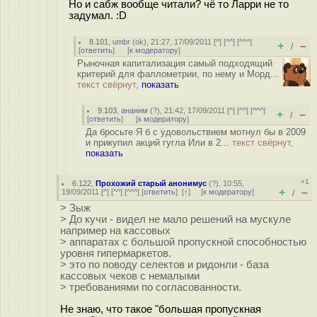
Но и сабж вообще читали? чё то Ларри не то
задумал. :D
8.101
,
umbr
(
ok
), 21:27, 17/09/2011 [
^
] [
^^
] [
^^^
]
+
–
/
[
ответить
]
[
к модератору
]
Рыночная капитализация самый подходящий
критерий для фаллометрии, по нему и Морд...
текст свёрнут,
показать
9.103
,
ананим
(
?
), 21:42, 17/09/2011 [
^
] [
^^
] [
^^^
]
+
–
/
[
ответить
]
[
к модератору
]
Да бросьте Я б с удовольствием мотнул бы в 2009
и прикупил акций гугла Или в 2...
текст свёрнут,
показать
+1
6.122
,
Прохожий старый анонимус
(
?
), 10:55,
+
–
19/09/2011 [
^
] [
^^
] [
^^^
] [
ответить
]
[
↑
] [
к модератору
]
/
> Зыж
> До кучи - видел не мало решений на мускуле
например на кассовых
> аппаратах с большой пропускной способностью
уровня гипермаркетов.
> это по поводу селектов и ридонли - база
кассовых чеков с немалыми
> требованиями по согласованности.
Не знаю, что такое "большая пропускная