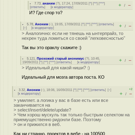
7.73
,
ананим
(
?
), 17:24, 17/09/2011 [
^
] [
^^
] [
^^^
]
+
–
/
[
ответить
]
[
к модератору
]
И? Где спор то?
5.78
,
Аноним
(
-
), 19:05, 17/09/2011 [
^
] [
^^
] [
^^^
] [
ответить
]
+
–
/
[
↑
] [
к модератору
]
> Аналогично: если не тянешь на ынтерпрайз, то
нехрен туда ломиться со своей "легковесностью"
Так вы это ораклу скажите :)
5.121
,
Прохожий старый анонимус
(
?
), 10:45,
+
–
/
19/09/2011 [
^
] [
^^
] [
^^^
] [
ответить
]
[
к модератору
]
> Идеальный для какой ниши? :)
Идеальный для мозга автора поста. КО
+2
3.32
,
Аноним
(
-
), 18:06, 16/09/2011 [
^
] [
^^
] [
^^^
] [
ответить
]
[
↑
]
+
–
[
к модератору
]
/
> умиляет. а логика у вас в базе есть или все
заканчивается на
> select/insert/delete/update?
> Чем хорош мускуль так только быстрым селектом на
приемущественно ридонли базе. Поэтому
> он и прижился в веб.
Как ни странно, проектов в вебе - на 100500