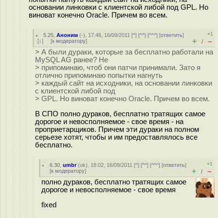
основании линковки с клиентской либой под GPL. Но
виноват конечно Oracle. Причем во всем.
+1
5.25
,
Аноним
(
-
), 17:46, 16/09/2011 [
^
] [
^^
] [
^^^
] [
ответить
]
+
–
[
↓
] [
к модератору
]
/
> А были дураки, которые за бесплатно работали на
MySQL AG ранее? Не
> припоминаю, чтоб они патчи принимали. Зато я
отлично припоминаю попытки нагнуть
> каждый сайт на исходники, на основании линковки
с клиентской либой под
> GPL. Но виноват конечно Oracle. Причем во всем.
В СПО полно дураков, бесплатно тратящих самое
дорогое и невосполняемое - свое время - на
проприетарщиков. Причем эти дураки на полном
серьезе хотят, чтобы и им предоставлялось все
бесплатно.
+1
6.30
,
umbr
(
ok
), 18:02, 16/09/2011 [
^
] [
^^
] [
^^^
] [
ответить
]
+
–
[
к модератору
]
/
полно дураков, бесплатно тратящих самое
дорогое и невосполняемое - свое время
fixed