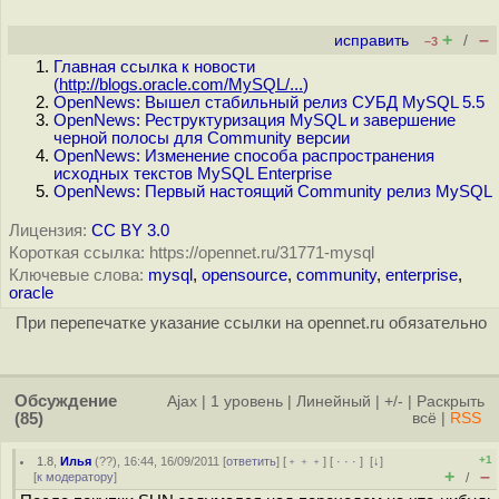
+
–
исправить
/
–3
Главная ссылка к новости
(
http://blogs.oracle.com/MySQL/...
)
OpenNews: Вышел стабильный релиз СУБД MySQL 5.5
OpenNews: Реструктуризация MySQL и завершение
черной полосы для Community версии
OpenNews: Изменение способа распространения
исходных текстов MySQL Enterprise
OpenNews: Первый настоящий Community релиз MySQL
Лицензия:
CC BY 3.0
Короткая ссылка: https://opennet.ru/31771-mysql
Ключевые слова:
mysql
,
opensource
,
community
,
enterprise
,
oracle
При перепечатке указание ссылки на opennet.ru обязательно
Обсуждение
Ajax
|
1 уровень
|
Линейный
|
+/-
|
Раскрыть
(85)
всё
|
RSS
+1
1.8
,
Илья
(
??
), 16:44, 16/09/2011 [
ответить
] [
﹢﹢﹢
] [
· · ·
]
[
↓
]
+
–
[
к модератору
]
/