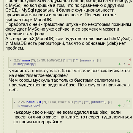
После покупки SUN задумался над переходом на что-нибудь
с MySql, но вся фишка в том, что по сравнению с другими
СУБД - MySql идеальный баланс функциональности,
производительности и легковесности. Посему в итоге
выбрал форк MariaDB.
Поработал с ней - грамотная штука - по некоторым позициям
фору даст MySql-ю уже сейчас, а со временем может и
увеличит эту фору.
А с версии 5.3(MariaDB) там будут все плюшки из 5.5(MySql).
У MariaDB есть репозиторий, так что с обновами (.deb) нет
проблем.
–4
2.22
,
mma
(
?
), 17:30, 16/09/2011 [
^
] [
^^
] [
^^^
] [
ответить
]
[
↓
]
+
–
[
к модератору
]
/
умиляет. а логика у вас в базе есть или все заканчивается
на select/insert/delete/update?
Чем хорош мускуль так только быстрым селектом на
приемущественно ридонли базе. Поэтому он и прижился в
веб.
+12
3.26
,
ваноним
(
?
), 17:50, 16/09/2011 [
^
] [
^^
] [
^^^
] [
ответить
]
[
↓
]
+
–
[
к модератору
]
/
каждому свою нишу. не всем сдался ваш plsql. если
проект отлично живет на lamp'е, то нехрен туда ломиться
со своим ынтерпрайзом