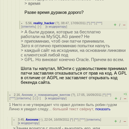
> время
Разве время дураков дорого?
5.56
,
reality_hacker
(
?
), 08:47, 17/09/2011 [
^
] [
^^
] [
^^^
]
+
–
/
[
ответить
]
[
↑
] [
к модератору
]
> А были дураки, которые за бесплатно
работали на MySQL AG ранее? Не
> припоминаю, чтоб они патчи принимали.
Зато я отлично припоминаю попытки нагнуть
> каждый сайт на исходники, на основании линковки
с клиентской либой под
> GPL. Но виноват конечно Oracle. Причем во всем.
Шота ты напутал, МОнти с удовольствием принимал
патчи заставляя отказываться от прав на код. А GPL
в отличие от AGPL не заставляет открывать код
бекенда сайта.
+1
2.16
,
Аноним_с_помирающим_винтом
(
?
), 17:05, 16/09/2011 [
^
] [
^^
]
+
–
[
^^^
] [
ответить
]
[
↓
] [
↑
] [
к модератору
]
/
1 Никто и не утверждает что оракл должен быть робин гудом
Лично я увидел следу...
большой текст свёрнут,
показать
3.45
,
Аноним
(
-
), 22:04, 16/09/2011 [
^
] [
^^
] [
^^^
] [
ответить
]
+
–
/
[
к модератору
]
>Зачем возится с mysql - выкупать его, или