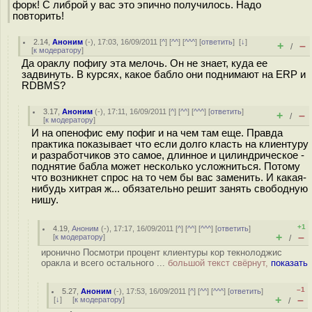
форк! С либрой у вас это эпично получилось. Надо
повторить!
2.14
,
Аноним
(
-
), 17:03, 16/09/2011 [
^
] [
^^
] [
^^^
] [
ответить
]
[
↓
]
+
–
/
[
к модератору
]
Да ораклу пофигу эта мелочь. Он не знает, куда ее
задвинуть. В курсях, какое бабло они поднимают на ERP и
RDBMS?
3.17
,
Аноним
(
-
), 17:11, 16/09/2011 [
^
] [
^^
] [
^^^
] [
ответить
]
+
–
/
[
к модератору
]
И на опенофис ему пофиг и на чем там еще. Правда
практика показывает что если долго класть на клиентуру
и разработчиков это самое, длинное и цилиндрическое -
поднятие бабла может несколько усложниться. Потому
что возникнет спрос на то чем бы вас заменить. И какая-
нибудь хитрая ж... обязательно решит занять свободную
нишу.
+1
4.19
,
Аноним
(
-
), 17:17, 16/09/2011 [
^
] [
^^
] [
^^^
] [
ответить
]
+
–
[
к модератору
]
/
иронично Посмотри процент клиентуры кор текнолоджис
оракла и всего остального ...
большой текст свёрнут,
показать
–1
5.27
,
Аноним
(
-
), 17:53, 16/09/2011 [
^
] [
^^
] [
^^^
] [
ответить
]
+
–
[
↓
] [
к модератору
]
/