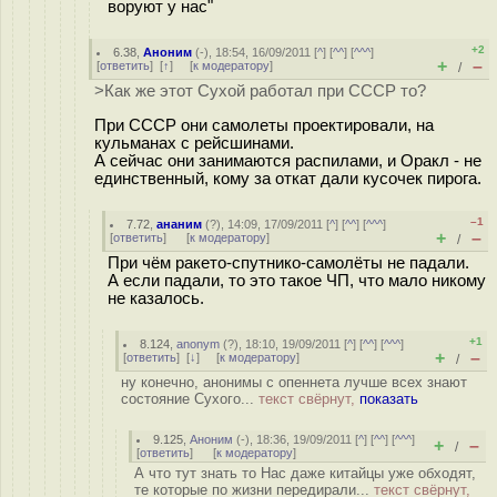
воруют у нас"
+2
6.38
,
Аноним
(
-
), 18:54, 16/09/2011 [
^
] [
^^
] [
^^^
]
+
–
[
ответить
]
[
↑
] [
к модератору
]
/
>Как же этот Сухой работал при СССР то?
При СССР они самолеты проектировали, на
кульманах с рейсшинами.
А сейчас они занимаются распилами, и Оракл - не
единственный, кому за откат дали кусочек пирога.
–1
7.72
,
ананим
(
?
), 14:09, 17/09/2011 [
^
] [
^^
] [
^^^
]
+
–
[
ответить
]
[
к модератору
]
/
При чём ракето-спутнико-самолёты не падали.
А если падали, то это такое ЧП, что мало никому
не казалось.
+1
8.124
,
anonym
(
?
), 18:10, 19/09/2011 [
^
] [
^^
] [
^^^
]
+
–
[
ответить
]
[
↓
] [
к модератору
]
/
ну конечно, анонимы с опеннета лучше всех знают
состояние Сухого...
текст свёрнут,
показать
9.125
,
Аноним
(
-
), 18:36, 19/09/2011 [
^
] [
^^
] [
^^^
]
+
–
/
[
ответить
]
[
к модератору
]
А что тут знать то Нас даже китайцы уже обходят,
те которые по жизни передирали...
текст свёрнут,