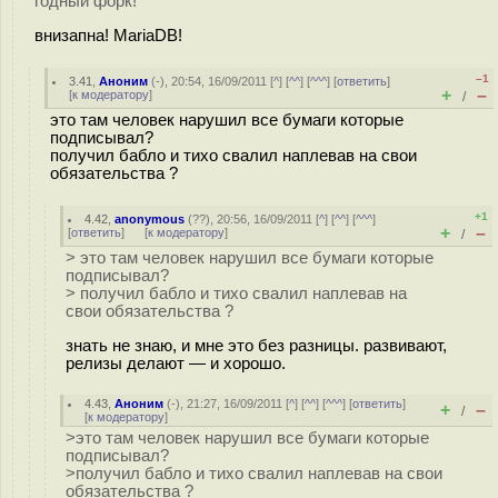
годный форк!
внизапна! MariaDB!
–1
3.41
,
Аноним
(
-
), 20:54, 16/09/2011 [
^
] [
^^
] [
^^^
] [
ответить
]
+
–
[
к модератору
]
/
это там человек нарушил все бумаги которые
подписывал?
получил бабло и тихо свалил наплевав на свои
обязательства ?
+1
4.42
,
anonymous
(
??
), 20:56, 16/09/2011 [
^
] [
^^
] [
^^^
]
+
–
[
ответить
]
[
к модератору
]
/
> это там человек нарушил все бумаги которые
подписывал?
> получил бабло и тихо свалил наплевав на
свои обязательства ?
знать не знаю, и мне это без разницы. развивают,
релизы делают — и хорошо.
4.43
,
Аноним
(
-
), 21:27, 16/09/2011 [
^
] [
^^
] [
^^^
] [
ответить
]
+
–
/
[
к модератору
]
>это там человек нарушил все бумаги которые
подписывал?
>получил бабло и тихо свалил наплевав на свои
обязательства ?