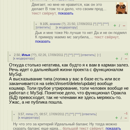
Двигает, но мне не нравится, как он это
делает В том то и дело, что своим прод...
текст свёрнут,
показать
9.105
,
ананим
(
?
), 21:50, 17/09/2011 [
^
] [
^^
] [
^^^
]
+
–
/
[
ответить
]
[
к модератору
]
Дык и мне тоже Но лучше то нет Да и не он подмял
К примеру маемо мс загубила,...
текст свёрнут,
показать
+3
2.50
,
Илья
(
??
), 02:26, 17/09/2011 [
^
] [
^^
] [
^^^
] [
ответить
]
[
↑
]
+
–
[
к модератору
]
/
Откуда столько негатива, как будто я к вам в карман залез.
Речь идет о дальнейшей жизни проекта с функционалом
MySql.
А высказывание типа (логика у вас в базе есть или все
заканчивается на select/insert/delete/update) вообще
кошмар. Толи грубое утрирование, толи человек вообще не
работал с MySql. Понятное дело, что функционал Оракла
(БД) превосходит, так не членами же здесь меряюсь-то.
Ужас, а не публика пошла.
–1
3.57
,
mma
(
?
), 08:57, 17/09/2011 [
^
] [
^^
] [
^^^
] [
ответить
]
+
–
[
к модератору
]
/
Ну что это за критерий Идеальный баланс Ну тогда можно
сказать баланс еще идеа...
большой текст свёрнут,
показать