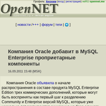
Профиль:
Аноним
(
вход
|
регистрация
)
неRU
opennet.me
[
новости
/
+++
|
форум
|
теги
|
]
Компания Oracle добавит в MySQL
Enterprise проприетарные
компоненты
16.09.2011 15:48 (MSK)
Компания Oracle
объявила
о начале
распространения в составе продукта MySQL Enterprise
Edition трех коммерческих дополнений, которые могут
быть восприняты как первый шаг к разделению
Сommunity и Enterprise версий MySQL, которые уже