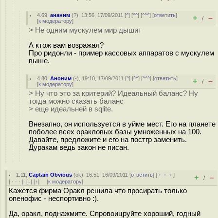
4.69
,
ананим
(
?
), 13:56, 17/09/2011 [
^
] [
^^
] [
^^^
] [
ответить
]
+
–
/
[
к модератору
]
> Не одним мускулем мир дышит
А ктож вам возражал?
Про ридонли - пример кассовых аппаратов с мускулем
выше.
4.80
,
Аноним
(
-
), 19:10, 17/09/2011 [
^
] [
^^
] [
^^^
] [
ответить
]
+
–
/
[
к модератору
]
> Ну что это за критерий? Идеальный баланс? Ну
тогда можно сказать баланс
> еще идеальней в sqlite.
Внезапно, он используется в уйме мест. Его на планете
поболее всех оракловых базы умноженных на 100.
Давайте, предложите и его на постгр заменить.
Дуракам ведь закон не писан.
1.11
,
Captain Obvious
(
ok
), 16:51, 16/09/2011 [
ответить
] [
﹢﹢﹢
]
+
–
/
[
· · ·
]
[
↓
] [
↑
] [
к модератору
]
Кажется фирма Оракл решила что просирать только
опенофис - неспортивно :).
Да, оракл, поднажмите. Спровоицруйте хороший, годный