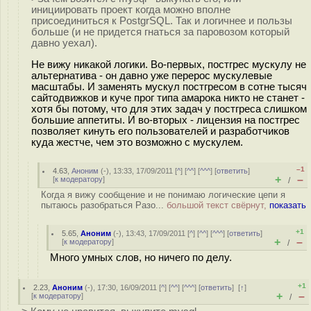
инициировать проект когда можно вполне
присоединиться к PostgrSQL. Так и логичнее и пользы
больше (и не придется гнаться за паровозом который
давно уехал).
Не вижу никакой логики. Во-первых, постгрес мускулу не
альтернатива - он давно уже перерос мускулевые
масштабы. И заменять мускул постгресом в сотне тысяч
сайтодвижков и куче прог типа амарока никто не станет -
хотя бы потому, что для этих задач у постгреса слишком
большие аппетиты. И во-вторых - лицензия на постгрес
позволяет кинуть его пользователей и разработчиков
куда жестче, чем это возможно с мускулем.
–1
4.63
,
Аноним
(
-
), 13:33, 17/09/2011 [
^
] [
^^
] [
^^^
] [
ответить
]
+
–
[
к модератору
]
/
Когда я вижу сообщение и не понимаю логические цепи я
пытаюсь разобраться Разо...
большой текст свёрнут,
показать
+1
5.65
,
Аноним
(
-
), 13:43, 17/09/2011 [
^
] [
^^
] [
^^^
] [
ответить
]
+
–
[
к модератору
]
/
Много умных слов, но ничего по делу.
+1
2.23
,
Аноним
(
-
), 17:30, 16/09/2011 [
^
] [
^^
] [
^^^
] [
ответить
]
[
↑
]
+
–
[
к модератору
]
/