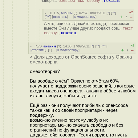
наверн...
большой текст свёрнут,
показать
–2
11.115
,
Аноним
(
-
), 02:57, 18/09/2011 [
^
] [
^^
]
+
–
[
^^^
] [
ответить
]
[
к модератору
]
/
А что, они есть Давайте их сюда, посмеемся
вместе Они лучше других продают сов...
текст
свёрнут,
показать
+1
7.70
,
ананим
(
?
), 14:05, 17/09/2011 [
^
] [
^^
] [
^^^
]
+
–
[
ответить
]
[
↑
] [
к модератору
]
/
> Доля доходов от OpenSource софта у Оракла
смехотворна
смехотворна?
Вы вообще о чём? Оракл по отчётам 60%
получает с поддержки своих решений, в которые
входит масса опенсорса - апачи в оёбсе и любом
их апп, линухи, жабы и тд, и тп.
Ещё раз - они получают прибыль с опенсорса
также как и со своей проприетари - через
поддержку.
возможно именно поэтому любую их
проприетарь можно скачать свободно и без
ограничений по функциональности.
да даже гейс говорил - "если воруют, то пусть