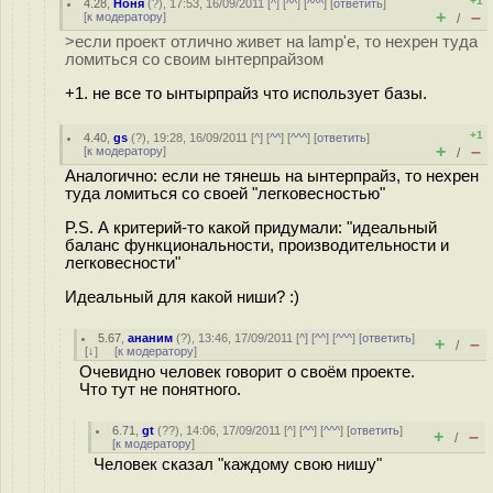
+1
4.28
,
Ноня
(
?
), 17:53, 16/09/2011 [
^
] [
^^
] [
^^^
] [
ответить
]
+
–
[
к модератору
]
/
>если проект отлично живет на lamp'е, то нехрен туда
ломиться со своим ынтерпрайзом
+1. не все то ынтырпрайз что использует базы.
+1
4.40
,
gs
(
?
), 19:28, 16/09/2011 [
^
] [
^^
] [
^^^
] [
ответить
]
+
–
[
к модератору
]
/
Аналогично: если не тянешь на ынтерпрайз, то нехрен
туда ломиться со своей "легковесностью"
P.S. А критерий-то какой придумали: "идеальный
баланс функциональности, производительности и
легковесности"
Идеальный для какой ниши? :)
5.67
,
ананим
(
?
), 13:46, 17/09/2011 [
^
] [
^^
] [
^^^
] [
ответить
]
+
–
/
[
↓
] [
к модератору
]
Очевидно человек говорит о своём проекте.
Что тут не понятного.
6.71
,
gt
(
??
), 14:06, 17/09/2011 [
^
] [
^^
] [
^^^
] [
ответить
]
+
–
/
[
к модератору
]
Человек сказал "каждому свою нишу"