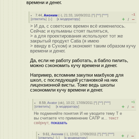
времени и денег.
–1
7.44
,
Аноним
(
-
), 21:33, 16/09/2011 [
^
] [
^^
] [
^^^
]
+
–
[
ответить
]
[
↓
] [
к модератору
]
/
> И да, с советских времен всё изменилось.
Сейчас и кульманы стоят пыляться,
> а для проектирования используют тот же
закрытый продукт Catia (я имею
> ввиду в Сухом) и экономят таким образом кучу
времени и денег.
Да, если не работу работать, а бабло пилить,
можно сэкономить кучу времени и денег.
Например, вспомним закупки макбуков для
школ, с последующей установкой на них
лицензионной висты. Тоже ведь школы
сэкономили кучу времени и денег.
+1
8.59
,
Avator
(
ok
), 10:22, 17/09/2011 [
^
] [
^^
] [
^^^
]
+
–
[
ответить
]
[
к модератору
]
/
Не подменяйте понятия И не уводите тему Т е
вы считаете что применение САПР и...
текст
свёрнут,
показать
9.61
,
Аноним
(
-
), 13:02, 17/09/2011 [
^
] [
^^
] [
^^^
]
+
–
/
[
ответить
]
[
↓
] [
к модератору
]