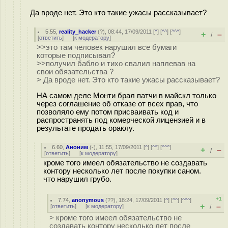
Да вроде нет. Это кто такие ужасы рассказывает?
5.55
,
reality_hacker
(
?
), 08:44, 17/09/2011 [
^
] [
^^
] [
^^^
]
+
–
/
[
ответить
]
[
к модератору
]
>>это там человек нарушил все бумаги
которые подписывал?
>>получил бабло и тихо свалил наплевав на
свои обязательства ?
> Да вроде нет. Это кто такие ужасы рассказывает?
НА самом деле Монти брал патчи в майскл только
через соглашение об отказе от всех прав, что
позволяло ему потом присваивать код и
распространять под комерческой лицензией и в
результате продать ораклу.
6.60
,
Аноним
(
-
), 11:55, 17/09/2011 [
^
] [
^^
] [
^^^
]
+
–
/
[
ответить
]
[
к модератору
]
кроме того имеел обязательство не создавать
контору несколько лет после покупки саном.
что нарушил грубо.
+1
7.74
,
anonymous
(
??
), 18:24, 17/09/2011 [
^
] [
^^
] [
^^^
]
+
–
[
ответить
]
[
к модератору
]
/
> кроме того имеел обязательство не
создавать контору несколько лет после