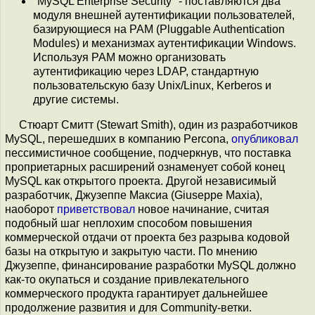
"MySQL Enterprise Security" - поставляются два
модуля внешней аутентификации пользователей,
базирующиеся на PAM (Pluggable Authentication
Modules) и механизмах аутентификации Windows.
Используя PAM можно организовать
аутентификацию через LDAP, стандартную
пользовательскую базу Unix/Linux, Kerberos и
другие системы.
Стюарт Смитт (Stewart Smith), один из разработчиков
MySQL, перешедших в компанию Percona,
опубликовал
пессимистичное сообщение, подчеркнув, что поставка
проприетарных расширений ознаменует собой конец
MySQL как открытого проекта. Другой независимый
разработчик, Джузеппе Максиа (Giuseppe Maxia),
наоборот
приветствовал
новое начинание, считая
подобный шаг неплохим способом повышения
коммерческой отдачи от проекта без разрыва кодовой
базы на открытую и закрытую части. По мнению
Джузеппе, финансирование разработки MySQL должно
как-то окупаться и создание привлекательного
коммерческого продукта гарантирует дальнейшее
продолжение развития и для Community-ветки.