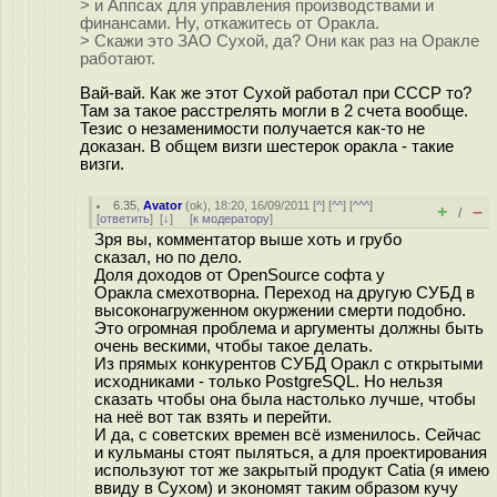
> и Аппсах для управления производствами и
финансами. Ну, откажитесь от Оракла.
> Скажи это ЗАО Сухой, да? Они как раз на Оракле
работают.
Вай-вай. Как же этот Сухой работал при СССР то?
Там за такое расстрелять могли в 2 счета вообще.
Тезис о незаменимости получается как-то не
доказан. В общем визги шестерок оракла - такие
визги.
6.35
,
Avator
(
ok
), 18:20, 16/09/2011 [
^
] [
^^
] [
^^^
]
+
–
/
[
ответить
]
[
↓
] [
к модератору
]
Зря вы, комментатор выше хоть и грубо
сказал, но по дело.
Доля доходов от OpenSource софта у
Оракла смехотворна. Переход на другую СУБД в
высоконагруженном окуржении смерти подобно.
Это огромная проблема и аргументы должны быть
очень вескими, чтобы такое делать.
Из прямых конкурентов СУБД Оракл с открытыми
исходниками - только PostgreSQL. Но нельзя
сказать чтобы она была настолько лучше, чтобы
на неё вот так взять и перейти.
И да, с советских времен всё изменилось. Сейчас
и кульманы стоят пыляться, а для проектирования
используют тот же закрытый продукт Catia (я имею
ввиду в Сухом) и экономят таким образом кучу