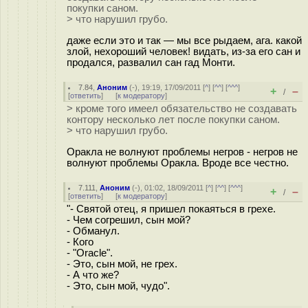
покупки саном.
> что нарушил грубо.
даже если это и так — мы все рыдаем, ага. какой
злой, нехороший человек! видать, из-за его сан и
продался, развалил сан гад Монти.
7.84
,
Аноним
(
-
), 19:19, 17/09/2011 [
^
] [
^^
] [
^^^
]
+
–
/
[
ответить
]
[
к модератору
]
> кроме того имеел обязательство не создавать
контору несколько лет после покупки саном.
> что нарушил грубо.
Оракла не волнуют проблемы негров - негров не
волнуют проблемы Оракла. Вроде все честно.
7.111
,
Аноним
(
-
), 01:02, 18/09/2011 [
^
] [
^^
] [
^^^
]
+
–
/
[
ответить
]
[
к модератору
]
"- Святой отец, я пришел покаяться в грехе.
- Чем согрешил, сын мой?
- Обманул.
- Кого
- "Oracle".
- Это, сын мой, не грех.
- А что же?
- Это, сын мой, чудо".