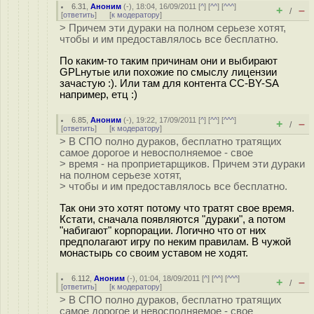
6.31
,
Аноним
(
-
), 18:04, 16/09/2011 [
^
] [
^^
] [
^^^
]
+
–
/
[
ответить
]
[
к модератору
]
> Причем эти дураки на полном серьезе хотят,
чтобы и им предоставлялось все бесплатно.
По каким-то таким причинам они и выбирают
GPLнутые или похожие по смыслу лицензии
зачастую :). Или там для контента CC-BY-SA
например, етц :)
6.85
,
Аноним
(
-
), 19:22, 17/09/2011 [
^
] [
^^
] [
^^^
]
+
–
/
[
ответить
]
[
к модератору
]
> В СПО полно дураков, бесплатно тратящих
самое дорогое и невосполняемое - свое
> время - на проприетарщиков. Причем эти дураки
на полном серьезе хотят,
> чтобы и им предоставлялось все бесплатно.
Так они это хотят потому что тратят свое время.
Кстати, сначала появляются "дураки", а потом
"набигают" корпорации. Логично что от них
предполагают игру по неким правилам. В чужой
монастырь со своим уставом не ходят.
6.112
,
Аноним
(
-
), 01:04, 18/09/2011 [
^
] [
^^
] [
^^^
]
+
–
/
[
ответить
]
[
к модератору
]
> В СПО полно дураков, бесплатно тратящих
самое дорогое и невосполняемое - свое