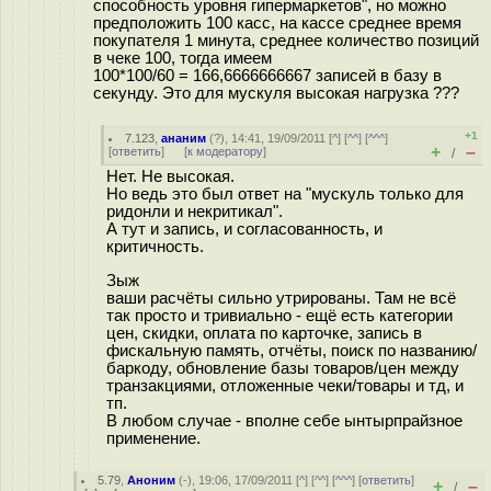
способность уровня гипермаркетов", но можно
предположить 100 касс, на кассе среднее время
покупателя 1 минута, среднее количество позиций
в чеке 100, тогда имеем
100*100/60 = 166,6666666667 записей в базу в
секунду. Это для мускуля высокая нагрузка ???
+1
7.123
,
ананим
(
?
), 14:41, 19/09/2011 [
^
] [
^^
] [
^^^
]
+
–
[
ответить
]
[
к модератору
]
/
Нет. Не высокая.
Но ведь это был ответ на "мускуль только для
ридонли и некритикал".
А тут и запись, и согласованность, и
критичность.
Зыж
ваши расчёты сильно утрированы. Там не всё
так просто и тривиально - ещё есть категории
цен, скидки, оплата по карточке, запись в
фискальную память, отчёты, поиск по названию/
баркоду, обновление базы товаров/цен между
транзакциями, отложенные чеки/товары и тд, и
тп.
В любом случае - вполне себе ынтырпрайзное
применение.
5.79
,
Аноним
(
-
), 19:06, 17/09/2011 [
^
] [
^^
] [
^^^
] [
ответить
]
+
–
/