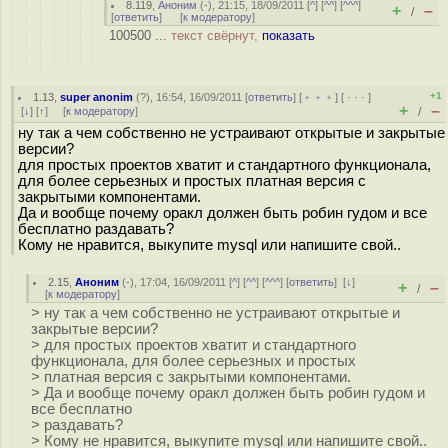
8.119
,
Аноним
(
-
), 21:15, 18/09/2011 [
^
] [
^^
] [
^^^
]
+
–
/
[
ответить
]
[
к модератору
]
100500 ...
текст свёрнут,
показать
+1
1.13
,
super anonim
(
?
), 16:54, 16/09/2011 [
ответить
] [
﹢﹢﹢
] [
· · ·
]
+
–
[
↓
] [
↑
] [
к модератору
]
/
ну так а чем собственно не устраивают открытые и закрытые
версии?
для простых проектов хватит и стандартного функционала,
для более серьезных и простых платная версия с
закрытыми компонентами.
Да и вообще почему оракл должен быть робин гудом и все
бесплатно раздавать?
Кому не нравится, выкупите mysql или напишите свой..
2.15
,
Аноним
(
-
), 17:04, 16/09/2011 [
^
] [
^^
] [
^^^
] [
ответить
]
[
↓
]
+
–
/
[
к модератору
]
> ну так а чем собственно не устраивают открытые и
закрытые версии?
> для простых проектов хватит и стандартного
функционала, для более серьезных и простых
> платная версия с закрытыми компонентами.
> Да и вообще почему оракл должен быть робин гудом и
все бесплатно
> раздавать?
> Кому не нравится, выкупите mysql или напишите свой..