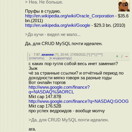
> Неа. Не больше.
Пруфы в студию.
http://en.wikipedia.org/wiki/Oracle_Corporation
- $35.6
bn.(2011)
http://en.wikipedia.org/wiki/Google
- $29.3 bn. (2010)
>До кучи - видел не мало...
Да, для CRUD MySQL почти идеален.
7.97
,
ананим
(
?
), 20:44, 17/09/2011 [
^
] [
^^
] [
^^^
]
+
–
/
[
ответить
]
[
к модератору
]
c каких пор гугля собой весь инет заменил?
Зыж
чё за странные ссылки? и отчётный период по
доходности мягко говоря за разные годы
Вот онлайн торгов
http://www.google.com/finance?
q=NASDAQ%3AORCL
Mkt cap 147.87B
http://www.google.com/finance?q=NASDAQ:GOOG
Mkt cap 176.52B
про успех ведроидов - вообще молчу
>Да, для CRUD MySQL почти идеален.
ага.