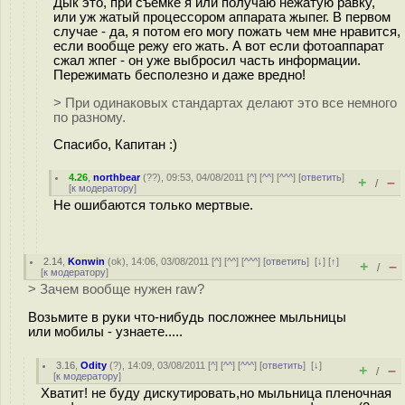
Дык это, при съемке я или получаю нежатую равку,
или уж жатый процессором аппарата жыпег. В первом
случае - да, я потом его могу пожать чем мне нравится,
если вообще режу его жать. А вот если фотоаппарат
сжал жпег - он уже выбросил часть информации.
Пережимать бесполезно и даже вредно!
> При одинаковых стандартах делают это все немного
по разному.
Спасибо, Капитан :)
4.26
,
northbear
(
??
), 09:53, 04/08/2011 [
^
] [
^^
] [
^^^
] [
ответить
]
+
–
/
[
к модератору
]
Не ошибаются только мертвые.
2.14
,
Konwin
(
ok
), 14:06, 03/08/2011 [
^
] [
^^
] [
^^^
] [
ответить
]
[
↓
] [
↑
]
+
–
/
[
к модератору
]
> Зачем вообще нужен raw?
Возьмите в руки что-нибудь посложнее мыльницы
или мобилы - узнаете.....
3.16
,
Odity
(
?
), 14:09, 03/08/2011 [
^
] [
^^
] [
^^^
] [
ответить
]
[
↓
]
+
–
/
[
к модератору
]
Хватит! не буду дискутировать,но мыльница пленочная