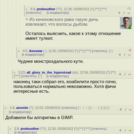
+1
6.9
,
prokoudine
(
??
), 12:36, 03/08/2011 [
^
] [
^^
] [
^^^
]
+
–
[
ответить
]
[
к модератору
]
/
> Из кеноновского рава такую дичь
извлекает, что волосы дыбом.
Осталось выяснить, какое к этому отношение
имеет тулкит.
–2
4.5
,
Аноним
(
-
), 11:50, 03/08/2011 [
^
] [
^^
] [
^^^
] [
ответить
]
[
↑
]
+
–
[
к модератору
]
/
Чуднее монстроэдального куте.
3.23
,
all_glory_to_the_hypnotoad
(
ok
), 22:58, 03/08/2011 [
^
] [
^^
]
+
–
/
[
^^^
] [
ответить
]
[
↑
] [
к модератору
]
наконец таки собрал его, юзабилити просто гогно,
пользоваться нормально невозможно. Хотя фичи
интересные есть.
1.6
,
anonim
(
?
), 12:03, 03/08/2011 [
ответить
] [
﹢﹢﹢
] [
· · ·
]
[
↓
] [
↑
]
+
–
/
[
к модератору
]
Добавили бы алгоритмы в GIMP.
2.8
,
prokoudine
(
??
), 12:30, 03/08/2011 [
^
] [
^^
] [
^^^
] [
ответить
]
+
–
/
[
к модератору
]