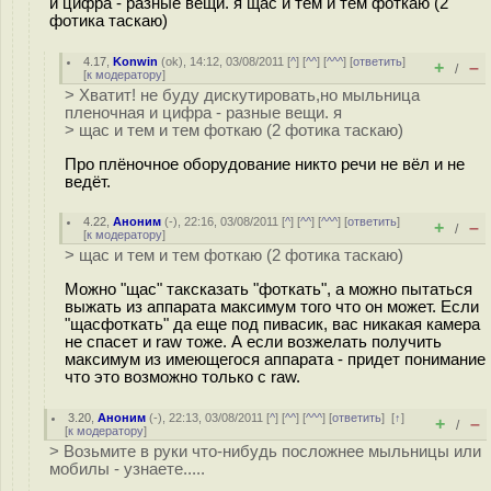
и цифра - разные вещи. я щас и тем и тем фоткаю (2
фотика таскаю)
4.17
,
Konwin
(
ok
), 14:12, 03/08/2011 [
^
] [
^^
] [
^^^
] [
ответить
]
+
–
/
[
к модератору
]
> Хватит! не буду дискутировать,но мыльница
пленочная и цифра - разные вещи. я
> щас и тем и тем фоткаю (2 фотика таскаю)
Про плёночное оборудование никто речи не вёл и не
ведёт.
4.22
,
Аноним
(
-
), 22:16, 03/08/2011 [
^
] [
^^
] [
^^^
] [
ответить
]
+
–
/
[
к модератору
]
> щас и тем и тем фоткаю (2 фотика таскаю)
Можно "щас" таксказать "фоткать", а можно пытаться
выжать из аппарата максимум того что он может. Если
"щасфоткать" да еще под пивасик, вас никакая камера
не спасет и raw тоже. А если возжелать получить
максимум из имеющегося аппарата - придет понимание
что это возможно только с raw.
3.20
,
Аноним
(
-
), 22:13, 03/08/2011 [
^
] [
^^
] [
^^^
] [
ответить
]
[
↑
]
+
–
/
[
к модератору
]
> Возьмите в руки что-нибудь посложнее мыльницы или
мобилы - узнаете.....