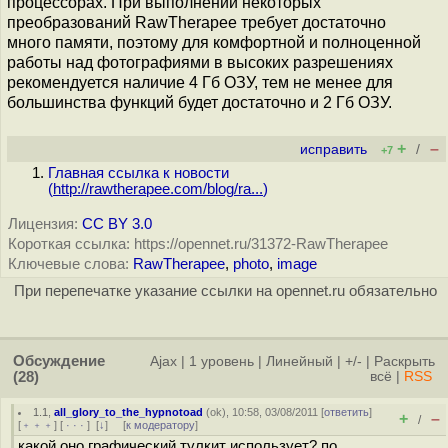
процессорах. При выполнении некоторых
преобразований RawTherapee требует достаточно
много памяти, поэтому для комфортной и полноценной
работы над фотографиями в высоких разрешениях
рекомендуется наличие 4 Гб ОЗУ, тем не менее для
большинства функций будет достаточно и 2 Гб ОЗУ.
+
–
исправить
/
+7
Главная ссылка к новости
(
http://rawtherapee.com/blog/ra...
)
Лицензия:
CC BY 3.0
Короткая ссылка: https://opennet.ru/31372-RawTherapee
Ключевые слова:
RawTherapee
,
photo
,
image
При перепечатке указание ссылки на opennet.ru обязательно
Обсуждение
Ajax
|
1 уровень
|
Линейный
|
+/-
|
Раскрыть
(28)
всё
|
RSS
1.1
,
all_glory_to_the_hypnotoad
(
ok
), 10:58, 03/08/2011 [
ответить
]
+
–
/
[
﹢﹢﹢
] [
· · ·
]
[
↓
] [
к модератору
]
какой оно графический тулкит использует? по