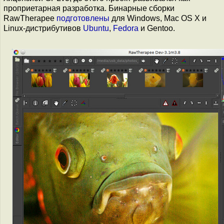
проприетарная разработка. Бинарные сборки
RawTherapee
подготовлены
для Windows, Mac OS X и
Linux-дистрибутивов
Ubuntu
,
Fedora
и Gentoo.