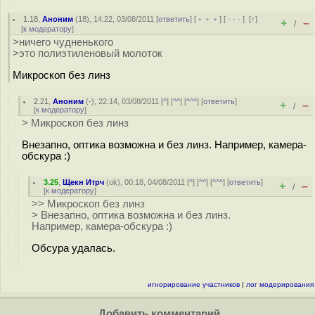
1.18
,
Аноним
(
18
), 14:22, 03/08/2011 [
ответить
] [
﹢﹢﹢
] [
· · ·
]
[
↑
]
+
–
/
[
к модератору
]
>ничего чудненького
>это полиэтиленовый молоток
Микроскоп без линз
2.21
,
Аноним
(
-
), 22:14, 03/08/2011 [
^
] [
^^
] [
^^^
] [
ответить
]
+
–
/
[
к модератору
]
> Микроскоп без линз
Внезапно, оптика возможна и без линз. Например, камера-
обскура :)
3.25
,
Щекн Итрч
(
ok
), 00:18, 04/08/2011 [
^
] [
^^
] [
^^^
] [
ответить
]
+
–
/
[
к модератору
]
>> Микроскоп без линз
> Внезапно, оптика возможна и без линз.
Например, камера-обскура :)
Обсура удалась.
игнорирование участников
|
лог модерирования
Добавить комментарий