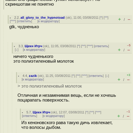
скриншотам не понятно
2.2
,
all_glory_to_the_hypnotoad
(
ok
), 11:00, 03/08/2011 [
^
] [
^^
]
+
–
/
[
^^^
] [
ответить
]
[
к модератору
]
gtk, чудненько
–5
3.3
,
Щекн Итрч
(
ok
), 11:05, 03/08/2011 [
^
] [
^^
] [
^^^
] [
ответить
]
+
–
[
↓
] [
к модератору
]
/
ничего чудненького
это полиэтиленовый молоток
+3
4.4
,
zazik
(
ok
), 11:25, 03/08/2011 [
^
] [
^^
] [
^^^
] [
ответить
]
[
↓
]
+
–
[
к модератору
]
/
> это полиэтиленовый молоток
Отличная и незаменимая вещь, если не хочешь
поцарапать поверхность.
–1
5.7
,
Щекн Итрч
(
ok
), 12:07, 03/08/2011 [
^
] [
^^
] [
^^^
]
+
–
[
ответить
]
[
к модератору
]
/
Из кеноновского рава такую дичь извлекает,
что волосы дыбом.