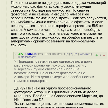
Принципы съемки везде одинаковые, и даже мыльницой
можно неплохо фоткать, хотя у зеркалки лучше
светосила и больше возможностей. Но снимает
фотограф, а не камера. И его дело камере и ее
особенностям грамотно подыграть. Если это получается,
то и мобилкой можно очень прилично сфоткать. А если
не получается - такого фотографа и зеркалка за 5k$ не
спасет. А raw всего лишь еще одна степень свободы,
для того кто осознал что жпега ему мало и что жпег не
дает достаточных возможностей обработать результат
алгоритмами ориентированными на попиксельную
точность.
4.27
,
northbear
(
??
), 10:09, 04/08/2011 [
^
] [
^^
] [
^^^
] [
ответить
]
+
–
/
[
к модератору
]
> Принципы съемки везде одинаковые, и даже
мыльницой можно неплохо фоткать, хотя у
> зеркалки лучше светосила и больше
возможностей. Но снимает фотограф, а не
> камера. И его дело камере и ее особенностям
грамотно подыграть.
Да ну? Не знаю ни одного профессионального
фотографа который бы финальные снимки делал
мыльницу. Всё больше Cannon'овскими Марками, да
Nikon'овскими D3..
Те, кто может оценить технические возможности этих
аппаратов, те понимают зачем нужен raw.