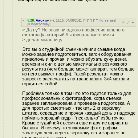
5.28
,
Аноним
(
-
), 11:15, 04/08/2011 [
^
] [
^^
] [
^^^
] [
ответить
]
+
–
/
[
к модератору
]
> Да ну? Не знаю ни одного профессионального
фотографа который бы финальные снимки
> делал мыльницу.
Это вы о студийной съемке и/иили съемке когда
можно заранее подготовиться, вагон оборудования
приволочь и прочая, и можно вбухать кучу денег,
времени и сил с целью максимально возможного
результата (чем больше может аппарат, тем больше
из него выжмет профи). Такой результат можно
запросто распечатать на транспарант 3х4 метра и
гордиться собой.
Проблема только в том что это годится только для
профессиональных фотографов, когда съемка
заранее запланирована и проведена подготовка. А
для простых смертных - таскать 2 кг зеркалку,
штатив, освещение и прочая каждый день в надежде
поймать хороший кадр - "несколько" избыточно.
Кроме студийной съеемки еще и другие варианты
бывают. И почему-то знакомым фотографам
зачастую лень переть зеркалку если заранее не
планируется съемка.