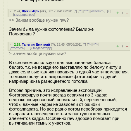
2.24
,
Щекн Итрч
(
ok
), 00:17, 04/08/2011 [
^
] [
^^
] [
^^^
] [
ответить
]
[
↑
]
+
–
/
[
к модератору
]
>> Зачем вообще нужен raw?
Зачем была нужна фотоплёнка? Были же
Поляроиды?
2.29
,
Телегин Дмитрий
(
?
), 13:45, 05/08/2011 [
^
] [
^^
] [
^^^
]
+
–
/
[
ответить
]
[
к модератору
]
> Зачем вообще нужен raw?
В основном использую для выправления баланса
белого, т.к. не всегда его выставляю по белому листу и
даже если выставляю находясь в одной части помещения,
то можно получить некрасивые фотографии в другой,
например из-за разноцветного потолка.
Вторая причина, это исправление экспозиции.
Фотографирую почти всегда сериями по 3 кадра:
недоэкспонированный, нормальный, пересвеченный,
чтобы важные кадры не зависели от ошибки
фотоаппарата. Но все равно потом перебирая приходится
выправлять освещенность и зачастую отдельных
элементов кадра. Особенно raw здорово помогает при
вытягивании темных участков.