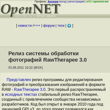
Профиль:
Аноним
(
вход
|
регистрация
)
неRU
opennet.me
[
новости
/
+++
|
форум
|
теги
|
]
Релиз системы обработки
фотографий RawTherapee 3.0
03.08.2011 10:22 (MSK)
Представлен
релиз программы для редактирования
фотографий и преобразования изображений в формате
RAW -
RawTherapee 3.0
. Это первый распространяемый
в
исходных текстах
стабильный релиз RawTherapee,
созданный с привлечением сообщества независимых
разработчиков. Код был открыт в январе 2010 года под
лицензией GPLv3, до этого проект развивался как