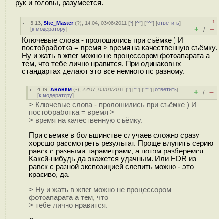
рук и головы, разумеется.
–1
3.13
,
Site_Master
(
?
), 14:04, 03/08/2011 [
^
] [
^^
] [
^^^
] [
ответить
]
+
–
[
к модератору
]
/
Ключевые слова - пролошились при съёмке ) И
постобработка = время > время на качественную съёмку.
Ну и жать в жпег можно не процессором фотоапарата а
тем, что тебе лично нравится. При одинаковых
стандартах делают это все немного по разному.
4.19
,
Аноним
(
-
), 22:07, 03/08/2011 [
^
] [
^^
] [
^^^
] [
ответить
]
+
–
/
[
к модератору
]
> Ключевые слова - пролошились при съёмке ) И
постобработка = время >
> время на качественную съёмку.
При съемке в большинстве случаев сложно сразу
хорошо рассмотреть результат. Проще влупить серию
равок с разными параметрами, а потом разберемся.
Какой-нибудь да окажется удачным. Или HDR из
равок с разной экспозицией слепить можно - это
красиво, да.
> Ну и жать в жпег можно не процессором
фотоапарата а тем, что
> тебе лично нравится.