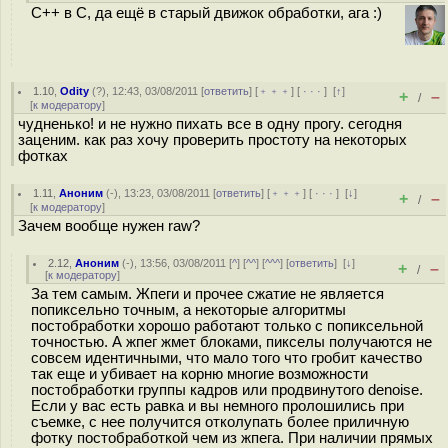
C++ в C, да ещё в старый движок обработки, ага :)
1.10
,
Odity
(
?
), 12:43, 03/08/2011 [
ответить
] [
﹢﹢﹢
] [
· · ·
]
[
↑
]
+
–
/
[
к модератору
]
чудненько! и не нужно пихать все в одну прогу. сегодня
заценим. как раз хочу проверить простоту на некоторых
фотках
1.11
,
Аноним
(
-
), 13:23, 03/08/2011 [
ответить
] [
﹢﹢﹢
] [
· · ·
]
[
↓
]
+
–
/
[
к модератору
]
Зачем вообще нужен raw?
2.12
,
Аноним
(
-
), 13:56, 03/08/2011 [
^
] [
^^
] [
^^^
] [
ответить
]
[
↓
]
+
–
/
[
к модератору
]
За тем самым. Жпеги и прочее сжатие не является
попиксельно точным, а некоторые алгоритмы
постобработки хорошо работают только с попиксельной
точностью. А жпег жмет блоками, пикселы получаются не
совсем идентичными, что мало того что гробит качество
так еще и убивает на корню многие возможности
постобработки группы кадров или продвинутого denoise.
Если у вас есть равка и вы немного пролошились при
съемке, с нее получится отколупать более приличную
фотку постобработкой чем из жпега. При наличии прямых