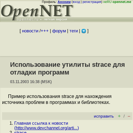
Профиль:
Аноним
(
вход
|
регистрация
)
неRU
opennet.me
[
новости
/
+++
|
форум
|
теги
|
]
Использование утилиты strace для
отладки программ
03.11.2003 16:38 (MSK)
Пример использования strace для нахождения
источника проблем в программах и библиотеках.
+
–
исправить
/
Главная ссылка к новости
(
http://www.devchannel.org/arti...
)
strace