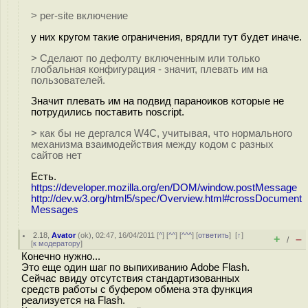
> per-site включение
у них кругом такие ограничения, врядли тут будет иначе.
> Сделают по дефолту включенным или только
глобальная конфигурация - значит, плевать им на
пользователей.
Значит плевать им на подвид параноиков которые не
потрудились поставить noscript.
> как бы не дергался W4C, учитывая, что нормального
механизма взаимодействия между кодом с разных
сайтов нет
Есть.
https://developer.mozilla.org/en/DOM/window.postMessage
http://dev.w3.org/html5/spec/Overview.html#crossDocument
Messages
2.18
,
Avator
(
ok
), 02:47, 16/04/2011 [
^
] [
^^
] [
^^^
] [
ответить
]
[
↑
]
+
–
/
[
к модератору
]
Конечно нужно...
Это еще один шаг по выпихиванию Adobe Flash.
Сейчас ввиду отсутствия стандартизованных
средств работы с буфером обмена эта функция
реализуется на Flash.