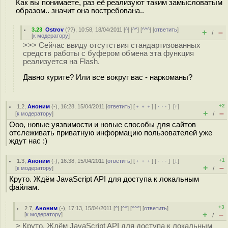
Как вы понимаете, раз её реализуют таким замысловатым
образом.. значит она востребована..
3.23
,
Ostrov
(
??
), 10:58, 18/04/2011 [
^
] [
^^
] [
^^^
] [
ответить
]
+
–
/
[
к модератору
]
>>> Сейчас ввиду отсутствия стандартизованных
средств работы с буфером обмена эта функция
реализуется на Flash.
Давно курите? Или все вокруг вас - наркоманы?
+2
1.2
,
Аноним
(
-
), 16:28, 15/04/2011 [
ответить
] [
﹢﹢﹢
] [
· · ·
]
[
↑
]
+
–
[
к модератору
]
/
Ооо, новые уязвимости и новые способы для сайтов
отслеживать приватную информацию пользователей уже
ждут нас :)
+1
1.3
,
Аноним
(
-
), 16:38, 15/04/2011 [
ответить
] [
﹢﹢﹢
] [
· · ·
]
[
↓
]
+
–
[
к модератору
]
/
Круто. Ждём JavaScript API для доступа к локальным
файлам.
+3
2.7
,
Аноним
(
-
), 17:13, 15/04/2011 [
^
] [
^^
] [
^^^
] [
ответить
]
+
–
[
к модератору
]
/
> Круто. Ждём JavaScript API для доступа к локальным