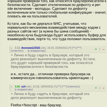
хорошей проверкой того, как относятся браузерописатели к
безопасности. Сделают отключенным по дефолту и per-
site включение - молодцы. Сделают по дефолту
включенным или только глобальная конфигурация - значит,
плевать им на пользователей.
Кстати, как бы не дергался W4C, учитывая, что
нормального механизма взаимодействия между кодом с
разных сайтов нет (а нужна бы шина сообщений) -
неизбехно куча быдлокода будет использовать буфер для
взаимодействия, портя то, что туда положил пользователь
3.13
,
Аноним123321
(
ok
), 19:23, 15/04/2011 [
^
] [
^^
] [
^^^
]
+
–
/
[
ответить
]
[
к модератору
]
> Лично я буду сидеть в браузере, который это
дело реализует выключенным по дефолту. Кстати,
это дудет хорошей проверкой того, как относятся
браузерописатели к безопасности.
и я.. кстате да... отличная проверка броузера на
коммерческую-говнопользователь-ориентацию :-)
3.20
,
szh
(
ok
), 13:18, 16/04/2011 [
^
] [
^^
] [
^^^
] [
ответить
]
+
–
/
[
к модератору
]
> Лично я буду сидеть в браузере, который это
дело реализует выключенным по дефолту.
Firefox+Noscript - ваш браузер.