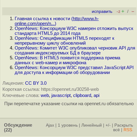
+
–
исправить
/
–2
Главная ссылка к новости (
http://www.h-
online.com/open/n...
)
OpenNews: Консорциум W3C намерен отложить выпуск
стандарта HTML5 до 2014 года
OpenNews: Спецификации HTML5 переходят к
непрерывному циклу обновлений
OpenNews: Комитет W3C опубликовал черновик API для
создания индексируемых БД в браузере
OpenNews: В HTML5 появится поддержка приема
данных с web-камер и микрофона
OpenNews: Консорциум W3C представил JavaScript API
для доступа к информации об оборудовании
Лицензия:
CC BY 3.0
Короткая ссылка: https://opennet.ru/30258-web
Ключевые слова:
web
,
javascript
,
clipboard
,
api
При перепечатке указание ссылки на opennet.ru обязательно
Обсуждение
Ajax
|
1 уровень
|
Линейный
|
+/-
|
Раскрыть
(22)
всё
|
RSS