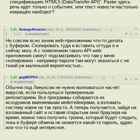
спецификациях HTML5 (DataTransfer API)". Разве здесь
речь идёт только о событиях, или текст новости настолько
извращён наоборот?
+1
1.21
,
StrangeAttractor
(
ok
), 15:11, 16/04/2011 [
ответить
] [
﹢﹢﹢
]
+
–
[
· · ·
]
[
↑
] [
к модератору
]
/
Не совсем ясно зачем web-приложению что-то делать
с буфером. Скопировать туда и вставить оттуда я и
сейчас могу. А с появлением такого API web-
приложения смогут подсматривать что там у меня
скопировано - например пароли там могут оказаться с не
ткаой уж маленькой вероятностью...
1.22
,
gegMOPO4
(
ok
), 16:15, 17/04/2011 [
ответить
] [
﹢﹢﹢
] [
· · ·
]
+
–
/
[
к модератору
]
Обычно под Линуксом не нужно волноваться насчёт
вирусов, если пользуешся проверенным
репозиторием. Все программы собираются из
исходников вменяемыми мейнтейнерами, а взломать
систему извне не так просто. А теперь получается, зайдя на
взломанный сайт и оставив открытым окно браузера на
время, можно тихо получить трояна, который будет следить,
пока в буфере обмена не окажется какой-то пароль, адрес
или что-то ещё интересное.