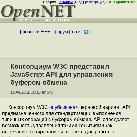
Профиль:
Аноним
(
вход
|
регистрация
)
неRU
opennet.me
[
новости
/
+++
|
форум
|
теги
|
]
Консорциум W3C представил
JavaScript API для управления
буфером обмена
15.04.2011 16:16 (MSK)
Консорциум W3C
опубликовал
черновой вариант API,
предназначенного для стандартизации выполнения
типичных операций с буфером обмена. API определяет
возможность управления такими событиями как
вырезание, копирование и вставка. Для работы с