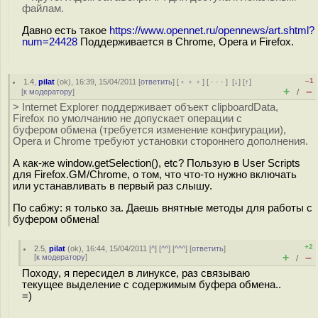
файлам.
Давно есть такое
https://www.opennet.ru/opennews/art.shtml?
num=24428
Поддерживается в Chrome, Opera и Firefox.
–1
1.4
,
pilat
(
ok
), 16:39, 15/04/2011 [
ответить
] [
﹢﹢﹢
] [
· · ·
]
[
↓
] [
↑
]
+
–
[
к модератору
]
/
> Internet Explorer поддерживает объект clipboardData,
Firefox по умолчанию не допускает операции с
буфером обмена (требуется изменение конфигурации),
Opera и Chrome требуют установки стороннего дополнения.
А как-же window.getSelection(), etc? Пользую в User Scripts
для Firefox.GM/Chrome, о том, что что-то нужно включать
или устанавливать в первый раз слышу.
По сабжу: я только за. Даешь внятные методы для работы с
буфером обмена!
+2
2.5
,
pilat
(
ok
), 16:44, 15/04/2011 [
^
] [
^^
] [
^^^
] [
ответить
]
+
–
[
к модератору
]
/
Походу, я пересидел в линуксе, раз связываю
текущее выделение с содержимым буфера обмена..
=)