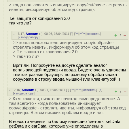
> когда пользователь инициирует copy/cut/paste - стрелять
ивенты, информируя об этом код страницы
Т.е. защита от копирования 2.0
так что ли?
3.17
,
Аноним
(
-
), 00:26, 16/04/2011 [
^
] [
^^
] [
^^^
] [
ответить
]
+
–
/
[
к модератору
]
>> когда пользователь инициирует copy/cut/paste -
стрелять ивенты, информируя об этом код страницы
> Т.е. защита от копирования 2.0
> так что ли?
Врят ли. Попробуйте на досуге сделать аналог
всплывающей подсказки ввода. Будете очень удивлены
тем как разные браузеры по разному обрабатывают
copy/paste в строку ввода мышкой или клавиатурой :)
2.16
,
Аноним
(
-
), 00:21, 16/04/2011 [
^
] [
^^
] [
^^^
] [
ответить
]
[
↑
]
+
–
/
[
к модератору
]
> Кхм, кажется, ничкто не почитал самопредложение. А
там всего-то - когда пользователь инициирует
copy/cut/paste - стрелять ивенты, информируя об этом код
страницы. В этом никаких проблем вроде и нет.
В новости чёрным по белому написано "методы setData,
getData и clearData, которые уже определены в