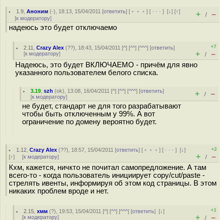
1.9
,
Аноним
(
-
), 18:13, 15/04/2011 [
ответить
] [
﹢﹢﹢
] [
· · ·
]
[
↓
] [
↑
]
+
–
/
[
к модератору
]
надеюсь это будет отключаемо
+7
2.11
,
Crazy Alex
(
??
), 18:43, 15/04/2011 [
^
] [
^^
] [
^^^
] [
ответить
]
+
–
[
к модератору
]
/
Надеюсь, это будет ВКЛЮЧАЕМО - причём для явно
указанного пользователем белого списка.
3.19
,
szh
(
ok
), 13:08, 16/04/2011 [
^
] [
^^
] [
^^^
] [
ответить
]
+
–
/
[
к модератору
]
не будет, стандарт не для того разрабатывают
чтобы быть отключенным у 99%. А вот
ограничение по домену вероятно будет.
+2
1.12
,
Crazy Alex
(
??
), 18:57, 15/04/2011 [
ответить
] [
﹢﹢﹢
] [
· · ·
]
[
↓
]
+
–
[
↑
] [
к модератору
]
/
Кхм, кажется, ничкто не почитал самопредложение. А там
всего-то - когда пользователь инициирует copy/cut/paste -
стрелять ивенты, информируя об этом код страницы. В этом
никаких проблем вроде и нет.
+1
2.15
,
хмм
(
?
), 19:53, 15/04/2011 [
^
] [
^^
] [
^^^
] [
ответить
]
[
↓
]
+
–
[
к модератору
]
/