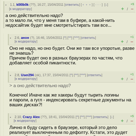
+5
1.1
,
k0l0b0k
(
??
), 16:27, 15/04/2011 [
ответить
] [
﹢﹢﹢
] [
· · ·
]
[
↓
]
+
–
[
к модератору
]
/
а оно действительно надо?
а то мало ли, что у меня там в буфере, а какой-нить
недосайтик будет мне смотреть/стирать там все...
+1
2.6
,
анон
(
?
), 16:46, 15/04/2011 [
^
] [
^^
] [
^^^
] [
ответить
]
+
–
[
к модератору
]
/
Оно не надо, но оно будет. Они же там все упоротые, разве
не знаешь?
Причем будет оно в разных браузерах по частям, что
добавляет особой пикантности.
+1
2.8
,
User294
(
ok
), 17:37, 15/04/2011 [
^
] [
^^
] [
^^^
] [
ответить
]
+
–
[
к модератору
]
/
> а оно действительно надо?
Конечно! Иначе как же хакеры будут тырить логины
и пароли, а гугл - индексировать секретные документы на
ваших дисках?!
+5
2.10
,
Crazy Alex
(
??
), 18:41, 15/04/2011 [
^
] [
^^
] [
^^^
] [
ответить
]
[
↓
]
+
–
[
к модератору
]
/
Лично я буду сидеть в браузере, который это дело
реализует выключенным по дефолту. Кстати, это дудет