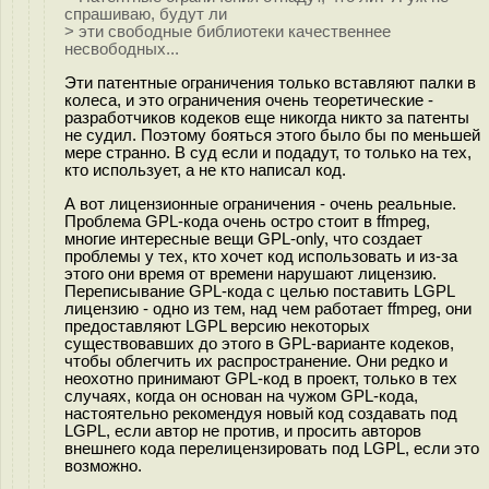
спрашиваю, будут ли
> эти свободные библиотеки качественнее
несвободных...
Эти патентные ограничения только вставляют палки в
колеса, и это ограничения очень теоретические -
разработчиков кодеков еще никогда никто за патенты
не судил. Поэтому бояться этого было бы по меньшей
мере странно. В суд если и подадут, то только на тех,
кто использует, а не кто написал код.
А вот лицензионные ограничения - очень реальные.
Проблема GPL-кода очень остро стоит в ffmpeg,
многие интересные вещи GPL-only, что создает
проблемы у тех, кто хочет код использовать и из-за
этого они время от времени нарушают лицензию.
Переписывание GPL-кода с целью поставить LGPL
лицензию - одно из тем, над чем работает ffmpeg, они
предоставляют LGPL версию некоторых
существовавших до этого в GPL-варианте кодеков,
чтобы облегчить их распространение. Они редко и
неохотно принимают GPL-код в проект, только в тех
случаях, когда он основан на чужом GPL-кода,
настоятельно рекомендуя новый код создавать под
LGPL, если автор не против, и просить авторов
внешнего кода перелицензировать под LGPL, если это
возможно.