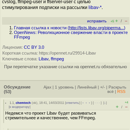
cvslog, ffmpeg-user и ffserver-user с целью
стимулирования подписки на рассылки
libav-*
.
+
–
исправить
/
+5
Главная ссылка к новости (
http://lists.libav.org/piperma...
)
OpenNews: Революционное свержение власти в проекте
FFmpeg
Лицензия:
CC BY 3.0
Короткая ссылка: https://opennet.ru/29914-Libav
Ключевые слова:
Libav
,
ffmpeg
При перепечатке указание ссылки на opennet.ru обязательно
Обсуждение
Ajax
|
1 уровень
|
Линейный
|
+/-
|
Раскрыть
(53)
всё
|
RSS
+4
1.1
,
chemtech
(
ok
), 18:41, 14/03/2011 [
ответить
] [
﹢﹢﹢
] [
· · ·
]
[
↓
]
+
–
[
к модератору
]
/
Недемся что проект Libav будет развиваться
стремительнее и качественнее, чем FFmpeg.