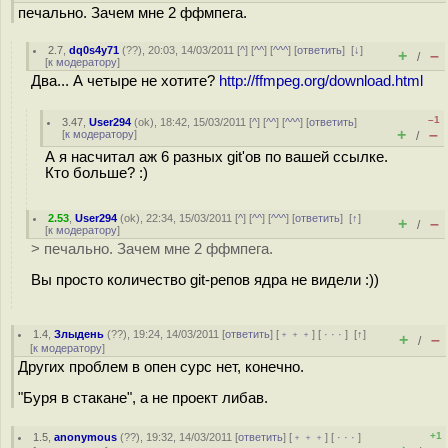
печально. Зачем мне 2 ффмпега.
2.7
,
dq0s4y71
(
??
), 20:03, 14/03/2011 [
^
] [
^^
] [
^^^
] [
ответить
]
[
↓
]
+
–
/
[
к модератору
]
Два... А четыре не хотите?
http://ffmpeg.org/download.html
–1
3.47
,
User294
(
ok
), 18:42, 15/03/2011 [
^
] [
^^
] [
^^^
] [
ответить
]
+
–
[
к модератору
]
/
А я насчитал аж 6 разных git'ов по вашей ссылке.
Кто больше? :)
2.53
,
User294
(
ok
), 22:34, 15/03/2011 [
^
] [
^^
] [
^^^
] [
ответить
]
[
↑
]
+
–
/
[
к модератору
]
> печально. Зачем мне 2 ффмпега.
Вы просто количество git-репов ядра не видели :))
1.4
,
Злыдень
(
??
), 19:24, 14/03/2011 [
ответить
] [
﹢﹢﹢
] [
· · ·
]
[
↑
]
+
–
/
[
к модератору
]
Других проблем в опен сурс нет, конечно.
"Буря в стакане", а не проект либав.
+1
1.5
,
anonymous
(
??
), 19:32, 14/03/2011 [
ответить
] [
﹢﹢﹢
] [
· · ·
]