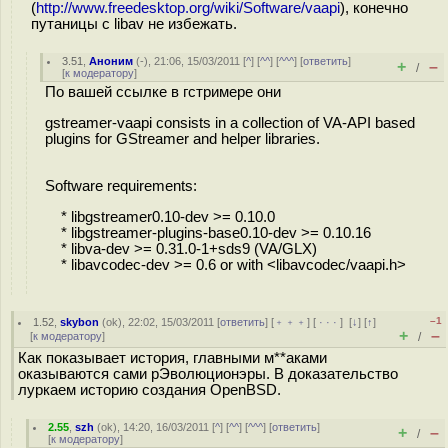
(
http://www.freedesktop.org/wiki/Software/vaapi
), конечно
путаницы с libav не избежать.
3.51
,
Аноним
(
-
), 21:06, 15/03/2011 [
^
] [
^^
] [
^^^
] [
ответить
]
+
–
/
[
к модератору
]
По вашей ссылке в гстримере они
gstreamer-vaapi consists in a collection of VA-API based
plugins for GStreamer and helper libraries.
Software requirements:
* libgstreamer0.10-dev >= 0.10.0
* libgstreamer-plugins-base0.10-dev >= 0.10.16
* libva-dev >= 0.31.0-1+sds9 (VA/GLX)
* libavcodec-dev >= 0.6 or with <libavcodec/vaapi.h>
–1
1.52
,
skybon
(
ok
), 22:02, 15/03/2011 [
ответить
] [
﹢﹢﹢
] [
· · ·
]
[
↓
] [
↑
]
+
–
[
к модератору
]
/
Как показывает история, главными м**аками
оказываются сами рЭволюционэры. В доказательство
луркаем историю создания OpenBSD.
2.55
,
szh
(
ok
), 14:20, 16/03/2011 [
^
] [
^^
] [
^^^
] [
ответить
]
+
–
/
[
к модератору
]