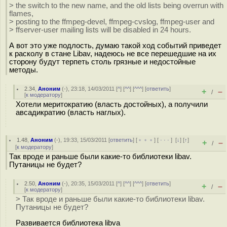
> the switch to the new name, and the old lists being overrun with
flames,
> posting to the ffmpeg-devel, ffmpeg-cvslog, ffmpeg-user and
> ffserver-user mailing lists will be disabled in 24 hours.
А вот это уже подлость, думаю такой ход событий приведет
к расколу в стане Libav, надеюсь не все перешедшие на их
сторону будут терпеть столь грязные и недостойные
методы.
2.34
,
Аноним
(
-
), 23:18, 14/03/2011 [
^
] [
^^
] [
^^^
] [
ответить
]
+
–
/
[
к модератору
]
Хотели меритократию (власть достойных), а получили
авсадикратию (власть наглых).
1.48
,
Аноним
(
-
), 19:33, 15/03/2011 [
ответить
] [
﹢﹢﹢
] [
· · ·
]
[
↓
] [
↑
]
+
–
/
[
к модератору
]
Так вроде и раньше были какие-то библиотеки libav.
Путаницы не будет?
2.50
,
Аноним
(
-
), 20:35, 15/03/2011 [
^
] [
^^
] [
^^^
] [
ответить
]
+
–
/
[
к модератору
]
> Так вроде и раньше были какие-то библиотеки libav.
Путаницы не будет?
Развивается библиотека libva