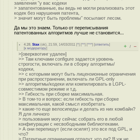
заявления "у вас кодеки
> запатентованные, вы ведь не могли реализовать этот
кодек без нарушения патента,
> значит могут быть проблемы" посылают лесом.
Да мы это знаем. Только от переписывания
патентованных алгоритмов лучше не становится...
4.28
,
Stax
(
ok
), 21:59, 14/03/2011 [
^
] [
^^
] [
^^^
] [
ответить
]
+
–
/
[
к модератору
]
>[оверквотинг удален]
>> Там ключами configure задается уровень
строгости, включать ли в сборку алгоритмы/
кодеки,
>> с которыми могут быть лицензионные ограничения
при распространении, включать ли GPL-only
>> алгоритмы/кодеки или компилировать в LGPL-
совместимом режиме и т.д.
>> Гибкость при сборке максимальная.
> В том-то и вопрос: если гибкость при сборке
максимальная, какой смысл изобретать
> какие-то еще велосипеды и делать из них комбайн?
Я для личного
> пользования могу сейчас собрать его в любой
конфигурации с несвободными библиотеками.
> А они перепишут (если осилят) это все под GPL, и
что?
> Патентные ограничения отпадут, что ли? Я уж не