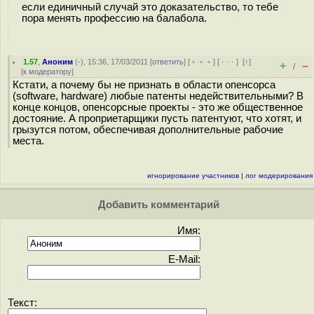
если единичный случай это доказательство, то тебе
пора менять профессию на балабола.
1.57
,
Аноним
(
-
), 15:36, 17/03/2011 [
ответить
] [
﹢﹢﹢
] [
· · ·
]
[
↑
]
+
–
/
[
к модератору
]
Кстати, а почему бы не признать в области опенсорса
(software, hardware) любые патенты недействительными? В
конце концов, опенсорсные проекты - это же общественное
достояние. А проприетарщики пусть патентуют, что хотят, и
грызутся потом, обеспечивая дополнительные рабочие
места.
игнорирование участников
|
лог модерирования
Добавить комментарий
Имя:
E-Mail:
Текст: