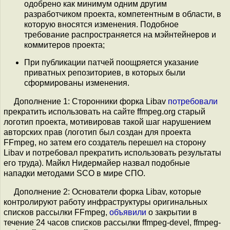
одобрено как минимум одним другим
разработчиком проекта, компетентным в области, в
которую вносятся изменения. Подобное
требование распространяется на мэйнтейнеров и
коммитеров проекта;
При публикации патчей поощряется указание
приватных репозиториев, в которых были
сформированы изменения.
Дополнение 1: Сторонники форка Libav
потребовали
прекратить использовать на сайте ffmpeg.org старый
логотип проекта, мотивировав такой шаг нарушением
авторских прав (логотип был создан для проекта
FFmpeg, но затем его создатель перешел на сторону
Libav и потребовал прекратить использовать результаты
его труда). Майкл Нидермайер назвал подобные
нападки методами SCO в мире СПО.
Дополнение 2: Основатели форка Libav, которые
контролируют работу инфраструктуры оригинальных
списков рассылки FFmpeg,
объявили
о закрытии в
течение 24 часов списков рассылки ffmpeg-devel, ffmpeg-