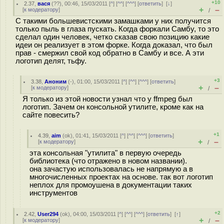
+10
2.37
,
вася
(
??
), 00:46, 15/03/2011 [
^
] [
^^
] [
^^^
] [
ответить
]
[
↓
]
+
–
[
к модератору
]
/
С такими большевистскими замашками у них получится
только пыль в глаза пускать. Когда форкали Самбу, то это
сделал один человек, четко сказав свою позицию какие
идеи он реализует в этом форке. Когда доказал, что был
прав - смержил свой код обратно в Самбу и все. А эти
логотип делят, тьфу.
+3
3.38
,
Аноним
(
-
), 01:00, 15/03/2011 [
^
] [
^^
] [
^^^
] [
ответить
]
+
–
[
к модератору
]
/
Я только из этой новости узнал что у ffmpeg был
логотип. Зачем он консольной утилите, кроме как на
сайте повесить?
+1
4.39
,
aim
(
ok
), 01:41, 15/03/2011 [
^
] [
^^
] [
^^^
] [
ответить
]
+
–
[
к модератору
]
/
эта консольная "утилита" в первую очередь
библиотека (что отражено в новом названии).
она зачастую использовалась не напрямую а в
многочисленных проектах на основе. так вот логотип
неплох для промоушена в документации таких
инструментов
+2
2.42
,
User294
(
ok
), 04:00, 15/03/2011 [
^
] [
^^
] [
^^^
] [
ответить
]
[
↑
]
+
–
[
к модератору
]
/