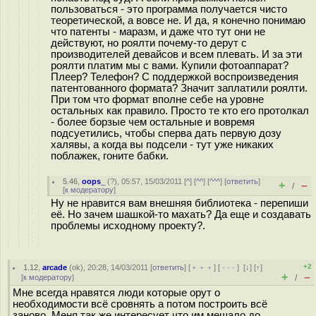
пользоваться - это программа получается чисто
теоретической, а вовсе не. И да, я конечно понимаю
что патенты - маразм, и даже что тут они не
действуют, но роялти почему-то дерут с
производителей девайсов и всем плевать. И за эти
роялти платим мы с вами. Купили фотоаппарат?
Плеер? Телефон? С поддержкой воспроизведения
патентованного формата? Значит заплатили роялти.
При том что формат вполне себе на уровне
остальных как правило. Просто те кто его протолкал
- более борзые чем остальные и вовремя
подсуетились, чтобы сперва дать первую дозу
халявы, а когда вы подсели - тут уже никаких
поблажек, гоните бабки.
5.46
,
oops_
(
?
), 05:57, 15/03/2011 [
^
] [
^^
] [
^^^
] [
ответить
]
+
–
/
[
к модератору
]
Ну не нравится вам внешняя библиотека - перепиши
её. Но зачем шашкой-то махать? Да еще и создавать
проблемы исходному проекту?.
+2
1.12
,
arcade
(
ok
), 20:28, 14/03/2011 [
ответить
] [
﹢﹢﹢
] [
· · ·
]
[
↓
] [
↑
]
+
–
[
к модератору
]
/
Мне всегда нравятся люди которые орут о
необходимости всё сровнять а потом построить всё
заново. Меня так же интересует что им мешало до