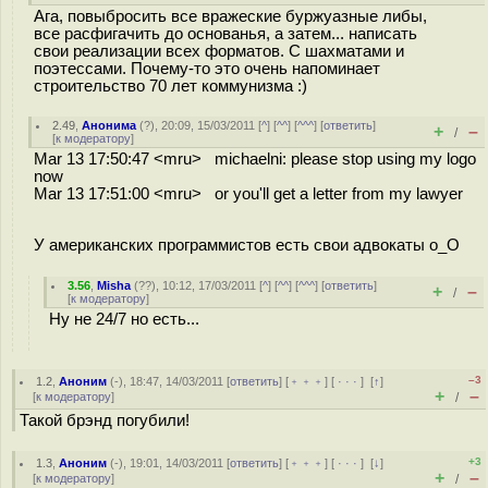
Ага, повыбросить все вражеские буржуазные либы,
все расфигачить до основанья, а затем... написать
свои реализации всех форматов. С шахматами и
поэтессами. Почему-то это очень напоминает
строительство 70 лет коммунизма :)
2.49
,
Анонима
(
?
), 20:09, 15/03/2011 [
^
] [
^^
] [
^^^
] [
ответить
]
+
–
/
[
к модератору
]
Mar 13 17:50:47 <mru> michaelni: please stop using my logo
now
Mar 13 17:51:00 <mru> or you'll get a letter from my lawyer
У американских программистов есть свои адвокаты o_O
3.56
,
Misha
(
??
), 10:12, 17/03/2011 [
^
] [
^^
] [
^^^
] [
ответить
]
+
–
/
[
к модератору
]
Ну не 24/7 но есть...
–3
1.2
,
Аноним
(
-
), 18:47, 14/03/2011 [
ответить
] [
﹢﹢﹢
] [
· · ·
]
[
↑
]
+
–
[
к модератору
]
/
Такой брэнд погубили!
+3
1.3
,
Аноним
(
-
), 19:01, 14/03/2011 [
ответить
] [
﹢﹢﹢
] [
· · ·
]
[
↓
]
+
–
[
к модератору
]
/