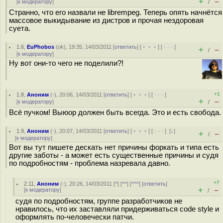
+
–
[
к модератору
]
/
Странно, что его назвали не librempeg. Теперь опять начнётся
массовое выкидывание из дистров и прочая нездоровая
суета.
1.6
,
EuPhobos
(
ok
), 19:35, 14/03/2011 [
ответить
] [
﹢﹢﹢
] [
· · ·
]
+
–
/
[
к модератору
]
Ну вот они-то чего не поделили?!
+1
1.8
,
Аноним
(
-
), 20:06, 14/03/2011 [
ответить
] [
﹢﹢﹢
] [
· · ·
]
+
–
[
к модератору
]
/
Всё пучком! Выюор должен быть всегда. Это и есть свобода.
1.9
,
Аноним
(
-
), 20:07, 14/03/2011 [
ответить
] [
﹢﹢﹢
] [
· · ·
]
[
↓
]
+
–
/
[
к модератору
]
Вот вы тут пишете дескать нет причины форкать и типа есть
другие заботы - а может есть существенные причины и судя
по подробностям - проблема назревала давно.
+7
2.11
,
Аноним
(
-
), 20:26, 14/03/2011 [
^
] [
^^
] [
^^^
] [
ответить
]
+
–
[
к модератору
]
/
судя по подробностям, группе разработчиков не
нравилось, что их заставляли придерживаться code style и
оформлять по-человечески патчи.