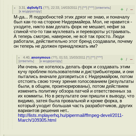
3.31
,
dq0s4y71
(
??
), 22:33, 14/03/2011 [
^
] [
^^
] [
^^^
] [
ответить
]
+
–
/
[
к модератору
]
М-да... Я подробностей этих дрязг не знаю, и поначалу
был как-то на стороне Нидермайера. Мол, не нравится -
уходите, никто вам делать форк не мешает, нефиг за
спиной что-то там мухлевать и перевороты устраивать.
А теперь смотрю, наверное, не всё так просто. Люди
работали, действительно этот бренд создавали, почему
он теперь не должен принадлежать им?
4.40
,
anonymous
(
??
), 01:53, 15/03/2011 [
^
] [
^^
] [
^^^
]
+
–
/
[
ответить
]
[
к модератору
]
Им очень не хотелось делать форк и создавать этим
кучу проблем пользователям и дистрибьютерам, и они
пытались вначале договриться с Нидермайром, потом
отстоять свою точку зрения голосованием (результаты
были, в общем, проигнорированы), потом действием
изменить политику обзора патчей и ответственных за
их коммиты. Но в результате они пришли к выводу, что
видимо, затея была провальной и кроме форка, в
который уходит большая часть разработчиков, других
вариантов решения нет..
http://lists.mplayerhq.hu/pipermail/ffmpeg-devel/2011-
March/109305.html