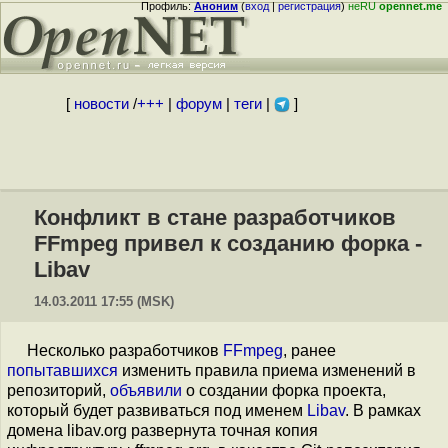
Профиль:
Аноним
(
вход
|
регистрация
)
неRU
opennet.me
[
новости
/
+++
|
форум
|
теги
|
]
Конфликт в стане разработчиков
FFmpeg привел к созданию форка -
Libav
14.03.2011 17:55 (MSK)
Несколько разработчиков
FFmpeg
, ранее
попытавшихся
изменить правила приема изменений в
репозиторий,
объявили
о создании форка проекта,
который будет развиваться под именем
Libav
. В рамках
домена libav.org развернута точная копия