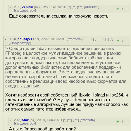
2.35
,
Zenitur
(
ok
), 23:50, 14/03/2011 [
^
] [
^^
] [
^^^
] [
ответить
]
+
–
/
[
к модератору
]
Ещё содержательна ссылка на похожую новость.
1.10
,
dq0s4y71
(
??
), 20:22, 14/03/2011 [
ответить
] [
﹢﹢﹢
] [
· · ·
]
[
↓
] [
↑
]
+
–
/
[
к модератору
]
> Среди целей Libav называется желание превратить
FFmpeg в целостное мультимедийное решение, в рамках
которого все поддерживаемые библиотекой функции
доступны в одном пакете, без необходимости установки
дополнительных библиотек для обеспечения поддержки
определенных форматов. Вместо подключения внешних
библиотек разработчики Libav намерены подготовить
собственные реализации всех необходимых форматов для
входных данных.
Хотят изобрести свой собственный libxvid, libfaad и libx264, и
сделать из них комбайн? Ну-ну... Чем переписывать
патентованные алгоритмы, лучше бы придумали способ как
от этих самых патентов избавиться...
2.13
,
Stax
(
ok
), 20:29, 14/03/2011 [
^
] [
^^
] [
^^^
] [
ответить
]
+
–
/
[
к модератору
]
А вы с ffmpeg вообще работали?