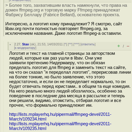
> Более того, захватившим власть намекнули, что права на
домен ffmpeg.org и торговую марку Ffmpeg принадлежат
Фабрису Беллару (Fabrice Bellard), основателю проекта.
Интересно, а логотип кому принадлежит? Я смотрю, сайт
libav.org почти полностью повторяет ffmpeg.org, за
исключением названия. Даже логотип ffmpeg-а оставили.
2.27
,
Stax
(
ok
), 21:53, 14/03/2011 [
^
] [
^^
] [
^^^
] [
ответить
]
+
–
/
[
к модератору
]
Логотип и текст на главной страницы за авторством
людей, которые как раз ушли в libav. Они уже
заявили претензию Нидермаеру, что он обязан
пределать логотип для ffmpeg и заменить текст на сайте,
на что он сказал "я переделал логотип", перерисовав линии
на более тонкие, но было заявление, что этого
недостаточно, и если он не переделает нормально, то он
будет отвечать перед юристами.. в общем та еще комедия.
На него реально много людей обозлилось, особенно за
поведение в последние два месяца в рассылке и теперь
они решили, видимо, отомстить, отбирая логотип и все
прочее, что формально принадлежит им.
http://lists.mplayerhq.hu/pipermail/ffmpeg-devel/2011-
March/109234.html
http://lists.mplayerhq.hu/pipermail/ffmpeg-devel/2011-
March/109235.html