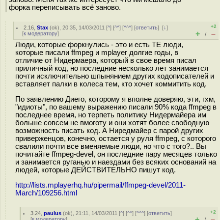
форка переписывать всё заново.
+2
2.16
,
Stax
(
ok
), 20:35, 14/03/2011 [
^
] [
^^
] [
^^^
] [
ответить
]
[
↓
]
+
–
[
к модератору
]
/
Люди, которые форкнулись - это и есть ТЕ люди,
которые писали ffmpeg и mplayer долгие годы, в
отличие от Нидермаера, который в свое время писал
приличный код, но последние несколько лет занимается
почти исключительно шпынянием других кодописателей и
вставляет палки в колеса тем, кто хочет коммитить код.
По заявлению Диего, которому я вполне доверяю, эти, гхм,
"идиоты", по вашему выражению писали 90% кода ffmpeg в
последнее время, но терпеть политику Нидермайера им
больше совсем не вмоготу и они хотят более свободную
возможность писать код. А Ниредмайер с парой других
приверженцов, конечно, остается у руля ffmpeg, с которого
свалили почти все вменяемые люди, но что с того?.. Вы
почитайте ffmpeg-devel, он последние пару месяцев только
и занимается руганью и наездами без всяких оснований на
людей, которые ДЕЙСТВИТЕЛЬНО пишут код.
http://lists.mplayerhq.hu/pipermail/ffmpeg-devel/2011-
March/109256.html
+2
3.24
,
paulus
(
ok
), 21:11, 14/03/2011 [
^
] [
^^
] [
^^^
] [
ответить
]
+
–
[
к модератору
]