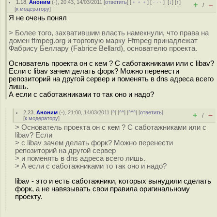
1.18
,
Аноним
(
-
), 20:43, 14/03/2011 [
ответить
] [
﹢﹢﹢
] [
· · ·
]
[
↓
] [
↑
]
+
–
/
[
к модератору
]
Я не очень понял
> Более того, захватившим власть намекнули, что права на
домен ffmpeg.org и торговую марку Ffmpeg принадлежат
Фабрису Беллару (Fabrice Bellard), основателю проекта.
Основатель проекта он с кем ? С саботажниками или с libav?
Если с libav зачем делать форк? Можно перенести
репозиторий на другой сервер и поменять в dns адреса всего
лишь.
А если с саботажниками то так оно и надо?
2.23
,
Аноним
(
-
), 21:00, 14/03/2011 [
^
] [
^^
] [
^^^
] [
ответить
]
+
–
/
[
к модератору
]
> Основатель проекта он с кем ? С саботажниками или с
libav? Если
> с libav зачем делать форк? Можно перенести
репозиторий на другой сервер
> и поменять в dns адреса всего лишь.
> А если с саботажниками то так оно и надо?
libav - это и есть саботажники, которых вынудили сделать
форк, а не навязывать свои правила оригинальному
проекту.