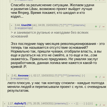
/
Спасибо за разъяснение ситуации. Желаем удачи
и развития Libav, возможно проект выйдет лучше
чем ffmpeg. Время покажет, кто шкодил и кто
кодил...
3.44
,
User294
(
ok
), 04:09, 15/03/2011 [
^
] [
^^
] [
^^^
] [
ответить
]
+
–
/
[
к модератору
]
> и занимается руганью и наездами без всяких
оснований
Эээ последние пару месяцев революционирования - это
теперь так называется отсутствие оснований?
Нормально так, пришли чуваки, отобрали власть, а вы
еще и ругаться на это не смейте, а то еще и пи...сом
окажетесь. Прикольно придумано. Не умаляя заслуг
разработчиков, данная логика мне кажется какой-то
кривой :P.
2.41
,
Аноним
(
-
), 02:17, 15/03/2011 [
^
] [
^^
] [
^^^
] [
ответить
]
[
↑
]
+
–
/
[
к модератору
]
люто плюсую. у нас так контору сгноили - каждые полгода
меняли людей и переписывали проект с нуля. с очевидным
результатом.
1.17
,
dq0s4y71
(
??
), 20:35, 14/03/2011 [
ответить
] [
﹢﹢﹢
] [
· · ·
]
[
↓
] [
↑
]
+
–
/
[
к модератору
]