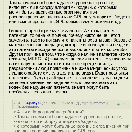
Там ключами configure задается уровень строгости,
включать ли в сборку алгоритмы/кодеки, с которыми
могут быть лицензионные ограничения при
распространении, включать ли GPL-only алгоритмы/кодеки
или компилировать в LGPL-совместимом режиме и т.д.
Гибкость при сборке максимальная. А что касается
патентов, то одна из причин, почему никто не чешется
заменять, так это потому что патенты охватывают базовые
математические операции, которые используются везде и
эти патенты никогда не использовались против кого-либо
Другая причина в том, что иногда о наличии патентов кто-то
(скажем, MPEG LA) заявляет, но сами патенты с указанием
на их нарушение там-то и там-то не предъявляет, а
разработчики люди практичные и из-за мифических угроз
лишнюю работу смысла делать не видят. Будет реальная
претензия - будут разбираться, а заявления "у вас кодеки
запатентованные, вы ведь не могли реализовать этот
кодек без нарушения патента, значит могут быть
проблемы" посылают лесом.
3.19
,
dq0s4y71
(
??
), 20:53, 14/03/2011 [
^
] [
^^
] [
^^^
] [
ответить
]
+
–
/
[
к модератору
]
> А вы с ffmpeg вообще работали?
> Там ключами configure задается уровень строгости,
включать ли в сборку алгоритмы/кодеки,
> с которыми могут быть лицензионные ограничения при
распространении, включать ли GPL-only