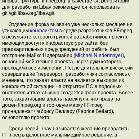
инфраструктуры ffmpеg.org, в качестве Git-репозитория
для разработки Libav рекомендуется использовать
git://git.libav.org/libav.git.
Отделение форка вызвано уже несколько месяцев не
утихающим
конфликтом
в среде разработчиков FFmpeg,
в результате которого группой разработчиков проекта,
имеющих доступ к инфраструктуре сайта, без
предварительных предупреждений от работы был
отстранен Майкл Нидермайер (
Michael Niedermayer
),
основной мейнтейнер проекта, через руки которого
проходили все изменения. После длительных дискуссий
совершившие "переворот" разработчики согласились с
мнением, что захват власти не является выходом из
конфликтной ситуации - в открытом ПО в подобных
обстоятельствах обычно создается форк проекта. Более
того, захватившим власть намекнули, что права на
домен ffmpeg.org и торговую марку FFmpeg
принадлежат Фабрису Беллару (Fabrice Bellard),
основателю проекта.
Среди целей Libav называется желание превратить
FFmpeg в целостное мультимедийное решение, в