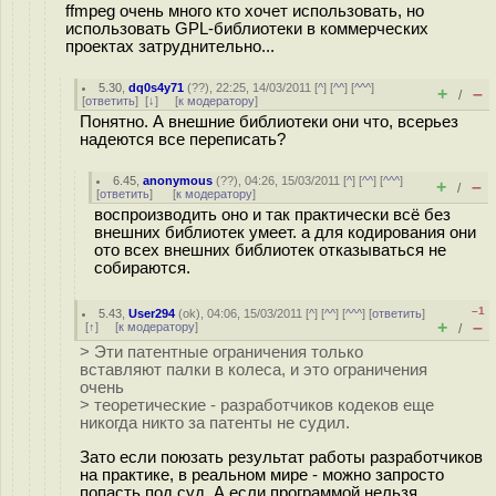
ffmpeg очень много кто хочет использовать, но
использовать GPL-библиотеки в коммерческих
проектах затруднительно...
5.30
,
dq0s4y71
(
??
), 22:25, 14/03/2011 [
^
] [
^^
] [
^^^
]
+
–
/
[
ответить
]
[
↓
] [
к модератору
]
Понятно. А внешние библиотеки они что, всерьез
надеются все переписать?
6.45
,
anonymous
(
??
), 04:26, 15/03/2011 [
^
] [
^^
] [
^^^
]
+
–
/
[
ответить
]
[
к модератору
]
воспроизводить оно и так практически всё без
внешних библиотек умеет. а для кодирования они
ото всех внешних библиотек отказываться не
собираются.
–1
5.43
,
User294
(
ok
), 04:06, 15/03/2011 [
^
] [
^^
] [
^^^
] [
ответить
]
+
–
[
↑
] [
к модератору
]
/
> Эти патентные ограничения только
вставляют палки в колеса, и это ограничения
очень
> теоретические - разработчиков кодеков еще
никогда никто за патенты не судил.
Зато если поюзать результат работы разработчиков
на практике, в реальном мире - можно запросто
попасть под суд. А если программой нельзя