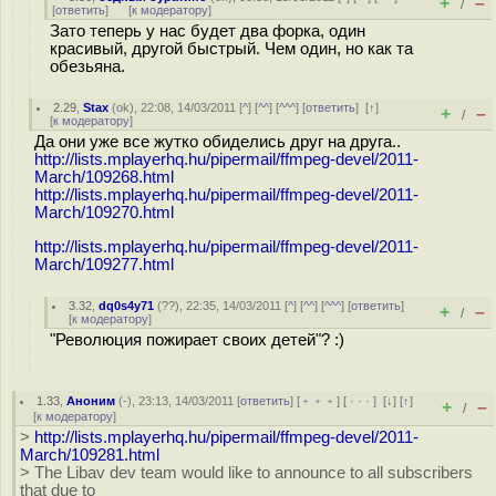
+
–
/
[
ответить
]
[
к модератору
]
Зато теперь у нас будет два форка, один
красивый, другой быстрый. Чем один, но как та
обезьяна.
2.29
,
Stax
(
ok
), 22:08, 14/03/2011 [
^
] [
^^
] [
^^^
] [
ответить
]
[
↑
]
+
–
/
[
к модератору
]
Да они уже все жутко обиделись друг на друга..
http://lists.mplayerhq.hu/pipermail/ffmpeg-devel/2011-
March/109268.html
http://lists.mplayerhq.hu/pipermail/ffmpeg-devel/2011-
March/109270.html
http://lists.mplayerhq.hu/pipermail/ffmpeg-devel/2011-
March/109277.html
3.32
,
dq0s4y71
(
??
), 22:35, 14/03/2011 [
^
] [
^^
] [
^^^
] [
ответить
]
+
–
/
[
к модератору
]
"Революция пожирает своих детей"? :)
1.33
,
Аноним
(
-
), 23:13, 14/03/2011 [
ответить
] [
﹢﹢﹢
] [
· · ·
]
[
↓
] [
↑
]
+
–
/
[
к модератору
]
>
http://lists.mplayerhq.hu/pipermail/ffmpeg-devel/2011-
March/109281.html
> The Libav dev team would like to announce to all subscribers
that due to