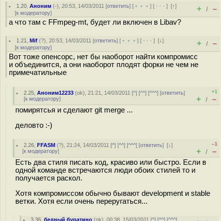
1.20
,
Аноним
(
-
), 20:53, 14/03/2011 [
ответить
] [
﹢﹢﹢
] [
· · ·
]
[
↑
]
+
–
/
[
к модератору
]
а что там с FFmpeg-mt, будет ли включен в Libav?
1.21
,
Mif
(
?
), 20:53, 14/03/2011 [
ответить
] [
﹢﹢﹢
] [
· · ·
]
[
↓
]
+
–
/
[
к модератору
]
Вот тоже опенсорс, нет бы наоборот найти компромисс
и объединится, а они наоборот плодят форки не чем не
примечатильные
+1
2.25
,
Аноним12233
(
ok
), 21:21, 14/03/2011 [
^
] [
^^
] [
^^^
] [
ответить
]
+
–
[
к модератору
]
/
помирятсья и сделают git merge ...
деловто :-)
–1
2.26
,
FFASM
(
?
), 21:24, 14/03/2011 [
^
] [
^^
] [
^^^
] [
ответить
]
[
↓
]
+
–
[
к модератору
]
/
Есть два стиля писать код, красиво или быстро. Если в
одной команде встречаются люди обоих стилей то и
получается раскол.
Хотя компромиссом обычно бывают development и stable
ветки. Хотя если очень переругаться...
3.36
,
бедный буратино
(
ok
), 00:38, 15/03/2011 [
^
] [
^^
] [
^^^
]