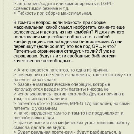
> алгоритмы/кодеки или компилировать в LGPL-
совместимом режиме и т.д.
> Гибкость при сборке максимальная.
В том-то и вопрос: если гибкость при сборке
максимальная, какой смысл изобретать какие-то еще
велосипеды и делать из них комбайн? Я для личного
пользования могу сейчас собрать его в любой
конфигурации с несвободными библиотеками. А они
перепишут (если осилят) это все под GPL, и что?
Патентные ограничения отпадут, что ли? Я уж не
спрашиваю, будут ли эти свободные библиотеки
качественнее несвободных...
> А что касается патентов, то одна из причин,
> почему никто не чешется заменять, так это потому что
патенты охватывают
> базовые математические операции, которые
используются везде и эти патенты никогда не
> использовались против кого-либо Другая причина в
том, что иногда о наличии
> патентов кто-то (скажем, MPEG LA) заявляет, но сами
патенты с указанием
> на их нарушение там-то и там-то не предъявляет, а
разработчики люди
> практичные и из-за мифических угроз лишнюю работу
смысла делать не видят.
> Будет реальная претензия - будут разбираться, а