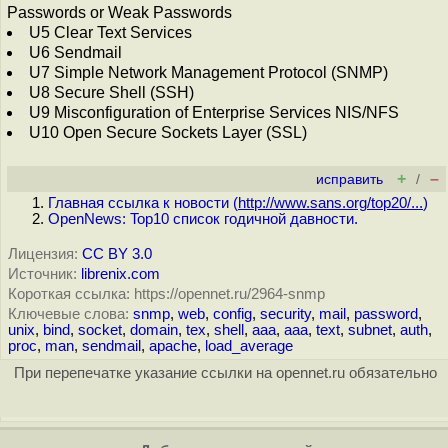
Passwords or Weak Passwords
U5 Clear Text Services
U6 Sendmail
U7 Simple Network Management Protocol (SNMP)
U8 Secure Shell (SSH)
U9 Misconfiguration of Enterprise Services NIS/NFS
U10 Open Secure Sockets Layer (SSL)
+
–
исправить
/
Главная ссылка к новости (
http://www.sans.org/top20/...
)
OpenNews: Top10 список годичной давности.
Лицензия:
CC BY 3.0
Источник:
librenix.com
Короткая ссылка: https://opennet.ru/2964-snmp
Ключевые слова:
snmp
,
web
,
config
,
security
,
mail
,
password
,
unix
,
bind
,
socket
,
domain
,
tex
,
shell
,
aaa
,
aaa
,
text
,
subnet
,
auth
,
proc
,
man
,
sendmail
,
apache
,
load_average
При перепечатке указание ссылки на opennet.ru обязательно