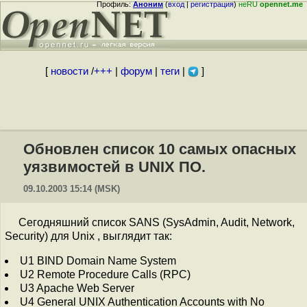
Профиль:
Аноним
(
вход
|
регистрация
)
неRU
opennet.me
[
новости
/
+++
|
форум
|
теги
|
]
Обновлен список 10 самых опасных
уязвимостей в UNIX ПО.
09.10.2003 15:14 (MSK)
Сегодняшний список SANS (SysAdmin, Audit, Network,
Security) для Unix , выглядит так:
U1 BIND Domain Name System
U2 Remote Procedure Calls (RPC)
U3 Apache Web Server
U4 General UNIX Authentication Accounts with No