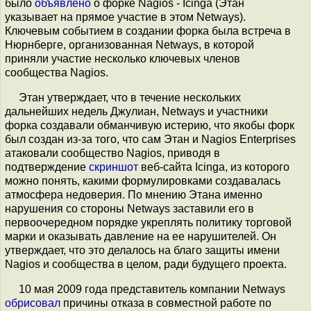
было
объявлено
о форке Nagios - Icinga (Этан
указывает на прямое участие в этом Netways).
Ключевым событием в создании форка была встреча в
Нюрнберге, организованная Netways, в которой
приняли участие несколько ключевых членов
сообщества Nagios.
Этан утверждает, что в течение нескольких
дальнейших недель Джулиан, Netways и участники
форка создавали обманчивую истерию, что якобы форк
был создан из-за того, что сам Этан и Nagios Enterprises
атаковали сообщество Nagios, приводя в
подтверждение
скриншот
веб-сайта Icinga, из которого
можно понять, какими формулировками создавалась
атмосфера недоверия. По мнению Этана именно
нарушения со стороны Netways заставили его в
первоочередном порядке укреплять политику торговой
марки и оказывать давление на ее нарушителей. Он
утверждает, что это делалось на благо защиты имени
Nagios и сообщества в целом, ради будущего проекта.
10 мая 2009 года представитель компании Netways
обрисовал
причины отказа в совместной работе по