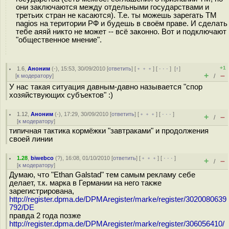
они заключаются между отдельными государствами и
третьих стран не касаются). Т.е. ты можешь зарегать ТМ
nagios на територии РФ и будешь в своём праве. И сделать
тебе аяяй никто не может -- всё законно. Вот и подключают
"общественное мнение".
+1
1.6
,
Аноним
(
-
), 15:53, 30/09/2010 [
ответить
] [
﹢﹢﹢
] [
· · ·
]
[
↑
]
+
–
[
к модератору
]
/
У нас такая ситуация давным-давно называется "спор
хозяйствующих субъектов" :)
1.12
,
Аноним
(
-
), 17:29, 30/09/2010 [
ответить
] [
﹢﹢﹢
] [
· · ·
]
+
–
/
[
к модератору
]
типичная тактика кормёжки "завтраками" и продолжения
своей линии
1.28
,
biwebco
(
?
), 16:08, 01/10/2010 [
ответить
] [
﹢﹢﹢
] [
· · ·
]
+
–
/
[
к модератору
]
Думаю, что "Ethan Galstad" тем самым рекламу себе
делает, т.к. марка в Германии на него также
зарегистрирована,
http://register.dpma.de/DPMAregister/marke/register/3020080639
792/DE
правда 2 года позже
http://register.dpma.de/DPMAregister/marke/register/306056410/