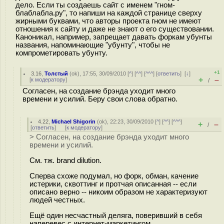
дело. Если ты создаешь сайт с именем "гном-
блаблабла.ру", то напиши на каждой странице сверху
жирными буквами, что авторы проекта гном не имеют
отношения к сайту и даже не знают о его существовании.
Каноникал, например, запрещает давать форкам убунты
названия, напоминающие "убунту", чтобы не
компрометировать убунту.
+1
3.16
,
Толстый
(
ok
), 17:55, 30/09/2010 [
^
] [
^^
] [
^^^
] [
ответить
]
[
↓
]
+
–
[
к модератору
]
/
Согласен, на создание брэнда уходит много
времени и усилий. Беру свои слова обратно.
4.22
,
Michael Shigorin
(
ok
), 22:23, 30/09/2010 [
^
] [
^^
] [
^^^
]
+
–
/
[
ответить
]
[
к модератору
]
> Согласен, на создание брэнда уходит много
времени и усилий.
См. тж. brand dilution.
Сперва схоже подумал, но форк, обман, качение
истерики, сквоттинг и протчая описанная -- если
описано верно -- никоим образом не характеризуют
людей честных.
Ещё один несчастный деляга, поверивший в себя
наперевес с интернет-маркетингом...