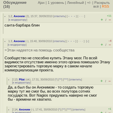
Обсуждение
Ajax
|
1 уровень
|
Линейный
|
+/-
|
Раскрыть
(16)
всё
|
RSS
+11
1.2
,
Аноним
(
2
), 15:37, 30/09/2010 [
ответить
] [
﹢﹢﹢
] [
· · ·
]
+
–
[
к модератору
]
/
санта-барбара блин
–4
1.3
,
Аноним
(
-
), 15:40, 30/09/2010 [
ответить
] [
﹢﹢﹢
] [
· · ·
]
[
↓
]
+
–
[
к модератору
]
/
>Этан надеется на помощь сообщества
Сообщество не способно купить Этану мозг. По всей
видимости отсутствие именно этого органа помешало Этану
зарегистрировать торговую марку в самом начале
коммерциализации проекта.
2.13
,
Pilat
(
ok
), 17:31, 30/09/2010 [
^
] [
^^
] [
^^^
] [
ответить
]
+
–
/
[
к модератору
]
Да, а был бы он Анонимом - то создать торговую
марку тут же смог бы, во всех полутора сотнях
государств. Вот Nagios придумать наверно не смог
бы - времени не хватило.
+1
2.14
,
Аноним
(
-
), 17:41, 30/09/2010 [
^
] [
^^
] [
^^^
] [
ответить
]
+
–
[
к модератору
]