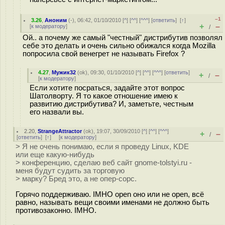
–1
3.26
,
Аноним
(
-
), 06:42, 01/10/2010 [
^
] [
^^
] [
^^^
] [
ответить
]
[
↑
]
+
–
[
к модератору
]
/
Ой.. а почему же самый "честный" дистрибутив позволял
себе это делать и очень сильно обижался когда Mozilla
попросила свой венегрет не называть Firefox ?
4.27
,
Мужик32
(
ok
), 09:30, 01/10/2010 [
^
] [
^^
] [
^^^
] [
ответить
]
+
–
/
[
к модератору
]
Если хотите посраться, задайте этот вопрос
Шатолворту. Я то какое отношение имею к
развитию дистрибутива? И, заметьте, честным
его назвали вы.
2.20
,
StrangeAttractor
(
ok
), 19:07, 30/09/2010 [
^
] [
^^
] [
^^^
]
+
–
/
[
ответить
]
[
↑
] [
к модератору
]
> Я не очень понимаю, если я проведу Linux, KDE
или еще какую-нибудь
> конференцию, сделаю веб сайт gnome-tolstyi.ru -
меня будут судить за торговую
> марку? Бред это, а не опер-сорс.
Горячо поддерживаю. IMHO open оно или не open, всё
равно, называть вещи своими именами не должно быть
противозаконно. IMHO.