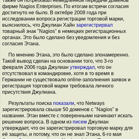
Также он потребовал немедленной передачи доменов
фирме Nagios Enterprises. По итогам встречи согласия
достигнуто не было. В октябре 2008 года при
исследовании вопроса регистрации торговой марки,
выяснилось, что Джулиан Хайн
зарегистрирвал
товарный знак "Nagios" в немецких регистрационных
органах. Это было сделано без уведомления и без
согласия Этана.
По мнению Этана, это было сделано злонамеренно.
Такой вывод сделан на основании того, что 3-го
февраля 2006 года Джулиан
утверждал
, что он
отсутствовал в командировке, хотя в то время в
Германии не существовало online-заполнения заявок и
регистрация торговой марки требовала личного
присутствия Джулиана.
Результаты поиска
показали
, что Netways
зарегистрировала свыше 50 доменов с "Nagios" в
названии. Этан вместе с поверенными начинают искать
решение вопроса. В одном из
писем
Джулиан
утверждает, что он зарегистрировал торговую марку для
её защиты, и потому, что он не знал Этана. 6-го мая