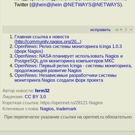
Twitter (
@jhein@jhein
@NETWAYS@NETWAYS
).
+
–
исправить
/
+5
Главная ссылка к новости
(
http://community.nagios.org/20...
)
OpenNews: Релиз системы мониторинга Icinga 1.0.3
(форк Nagios)
OpenNews: NASA планирует использовать Nagios и
PostgreSQL для мониторинга компьютеров МКС
OpenNews: Первый релиз Icinga - системы мониторинга,
продолжающей развитие Nagios
OpenNews: Независимые разработчики системы
мониторинга Nagios создали форк проекта
Автор новости:
ferm32
Лицензия:
CC BY 3.0
Короткая ссылка: https://opennet.ru/28121-Nagios
Ключевые слова:
Nagios
,
trademark
При перепечатке указание ссылки на opennet.ru обязательно