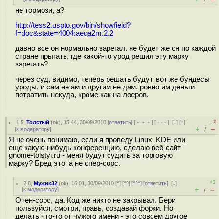
/
не тормози, а?
http://tess2.uspto.gov/bin/showfield?
f=doc&state=4004:aeqa2m.2.2
давно все он нормально зарегал. не будет же он по каждой
стране прыгать, где какой-то урод решил эту марку
зарегать?
через суд, видимо, теперь решать будут. вот же бундесы
уроды, и сам не ам и другим не дам. ровно им деньги
потратить некуда, кроме как на лоеров.
–2
1.5
,
Толстый
(
ok
), 15:44, 30/09/2010 [
ответить
] [
﹢﹢﹢
] [
· · ·
]
[
↓
] [
↑
]
+
–
[
к модератору
]
/
Я не очень понимаю, если я проведу Linux, KDE или
еще какую-нибудь конференцию, сделаю веб сайт
gnome-tolstyi.ru - меня будут судить за торговую
марку? Бред это, а не опер-сорс.
+3
2.8
,
Мужик32
(
ok
), 16:01, 30/09/2010 [
^
] [
^^
] [
^^^
] [
ответить
]
[
↓
]
+
–
[
к модератору
]
/
Опен-сорс, да. Код же никто не закрывал. Бери
пользуйся, смотри, правь, создавай форки. Но
делать что-то от чужого имени - это совсем другое