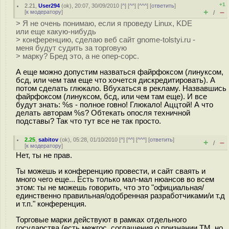
+1
2.21
,
User294
(
ok
), 20:07, 30/09/2010 [
^
] [
^^
] [
^^^
] [
ответить
]
+
–
[
к модератору
]
/
> Я не очень понимаю, если я проведу Linux, KDE
или еще какую-нибудь
> конференцию, сделаю веб сайт gnome-tolstyi.ru -
меня будут судить за торговую
> марку? Бред это, а не опер-сорс.
А еще можно допустим назваться файрфоксом (линуксом,
бсд, или чем там еще что хочется дискредитировать). А
потом сделать глюкало. Вбухаться в рекламу. Назвавшись
файрфоксом (линуксом, бсд, или чем там еще). И все
будут знать: %s - полное говно! Глюкало! Аццтой! А что
делать авторам %s? Обтекать опосля техничной
подставы? Так что тут все не так просто.
2.25
,
sabitov
(
ok
), 05:28, 01/10/2010 [
^
] [
^^
] [
^^^
] [
ответить
]
+
–
/
[
к модератору
]
Нет, ты не прав.
Ты можешь и конференцию провести, и сайт сваять и
много чего еще... Есть только мал-мал нюансов во всем
этом: ты не можешь говорить, что это "официальная/
единственно правильная/одобренная разработчиками/и т.д
и т.п." конференция.
Торговые марки действуют в рамках отдельного
государства (есть межгос. соглашения о признании ТМ, но