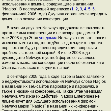
использования домена, содержащего в названии
"Nagios". В последующей переписке (
1
,
2
,
3
,
4
,
5
,
6
,
февраль-май 2006 года) Джулиан соглашается передать
домены по окончании конференции.
В течении двух лет Netways продолжал использовать
прежнее имя конференции и не возвращал домен. В
мае 2008 года Этан
уведомил
Netways о том, что просит
исключить его из подтверждённых докладчиков до тех
пор, пока не будут решены юридические вопросы и
проблемы с торговой маркой. В июне 2008 года
руководство Netways в устной форме согласилось
изменить название конференции после её окончания и
Этан дал согласие выступить на ней.
В сентябре 2008 года в ходе встречи было заявлено
о недопустимости использования Netways слова Nagios
в названии их веб-сайтов nagiosforge и nagioswiki, а
также в названии конференции. Также Этан уведомил
Netways, что из-за их действий, Nagios Enterprises не
лицензирует для будущего использования фирмой
Netways марки "Nagios" в названии их конференции.