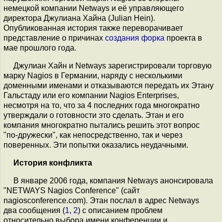
немецкой компании Netways и её управляющего
директора Джулиана Хайна (Julian Hein).
Опубликованная история также переворачивает
представление о причинах
создания форка
проекта в
мае прошлого года.
Джулиан Хайн и Netways зарегистрировали торговую
марку Nagios в Германии, наряду с несколькими
доменными именами и отказываются передать их Этану
Гальстаду или его компании Nagios Enterprises,
несмотря на то, что за 4 последних года многократно
утверждали о готовности это сделать. Этан и его
компания многократно пытались решить этот вопрос
"по-дружески", как непосредственно, так и через
поверенных. Эти попытки оказались неудачными.
История конфликта
В январе 2006 года, компания Netways анонсировала
"NETWAYS Nagios Conference" (сайт
nagiosconference.com). Этан послал в адрес Netways
два сообщения (
1
,
2
) с описанием проблем
относительно выбора имени конференции и