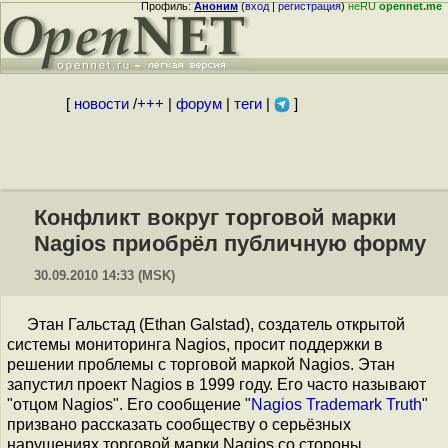
Профиль:
Аноним
(
вход
|
регистрация
)
неRU
opennet.me
[
новости
/
+++
|
форум
|
теги
|
]
Конфликт вокруг торговой марки
Nagios приобрёл публичную форму
30.09.2010 14:33 (MSK)
Этан Гальстад (Ethan Galstad), создатель открытой
системы мониторинга Nagios, просит поддержки в
решении проблемы c торговой маркой Nagios. Этан
запустил проект Nagios в 1999 году. Его часто называют
"отцом Nagios". Его сообщение "
Nagios Trademark Truth
"
призвано рассказать сообществу о серьёзных
нарушениях торговой марки Nagios со стороны