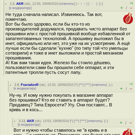
+6
1.5
,
AKR
(
ok
), 12:50, 19/09/2010 [
ответить
] [
﹢﹢﹢
] [
· · ·
]
[
↓
]
+
–
[
к модератору
]
/
Не туда сначала написал. Извиняюсь. Так вот,
помечтаю.
Вот бы было здорово, если бы кто-то из
производителей додумался, продавать чисто аппарат без
прошивки или с простой прошивкой вообще избавленной от
запатентованных технологий. А прошивку выложил бы в
инет, официально или нет, это уже на их усмотрение. А ещё
лучше если бы сделали "кухню" (по типу той что умельцы
сотворили) и тоже в инет выложили и простой механизм
прошивания.
А! Как вам такая идея. Железо бы стоило дёшево,
пользователи сами бы прошили себе оппарат, и эти
патентные тролли пусть сосут лапу.
+2
2.8
,
FractalizeR
(
ok
), 13:20, 19/09/2010 [
^
] [
^^
] [
^^^
] [
ответить
]
[
↓
]
+
–
[
к модератору
]
/
Ну-ну. И кому нужно покупать в магазине аппарат
без прошивки? Кто ее ставить в аппарат будет?
Продавец? Типа Евросети? Угу. Они поставят... В
кривь и в кось...
3.13
,
AKR
(
ok
), 13:53, 19/09/2010 [
^
] [
^^
] [
^^^
] [
ответить
]
[
↓
]
+
–
/
[
к модератору
]
Вот и нужно чтобы ставилось не "в кривь и в