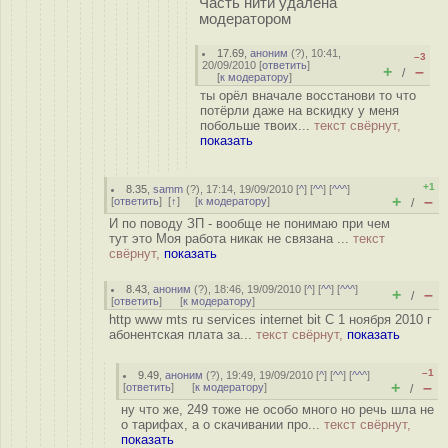
Часть нити удалена
модератором
17.69
,
аноним
(
?
), 10:41,
–3
20/09/2010 [
ответить
]
+
–
/
[
к модератору
]
ты орёл вначале восстанови то что
потёрли даже на вскидку у меня
побольше твоих...
текст свёрнут,
показать
+1
8.35
,
samm
(
?
), 17:14, 19/09/2010 [
^
] [
^^
] [
^^^
]
+
–
[
ответить
]
[
↑
] [
к модератору
]
/
И по поводу ЗП - вообще не понимаю при чем
тут это Моя работа никак не связана ...
текст
свёрнут,
показать
8.43
,
аноним
(
?
), 18:46, 19/09/2010 [
^
] [
^^
] [
^^^
]
+
–
/
[
ответить
]
[
к модератору
]
http www mts ru services internet bit С 1 ноября 2010 г
абонентская плата за...
текст свёрнут,
показать
–1
9.49
,
аноним
(
?
), 19:49, 19/09/2010 [
^
] [
^^
] [
^^^
]
+
–
[
ответить
]
[
к модератору
]
/
ну что же, 249 тоже не особо много но речь шла не
о тарифах, а о скачивании про...
текст свёрнут,
показать