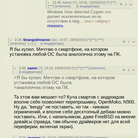
12.40
,
samm
(
?
), 18:06, 19/09/2010 [
^
] [
^^
]
+
–
/
[
^^^
] [
ответить
]
[
к модератору
]
Windows User detected Cygwin это
делает исключительно из-за
отсутствия в targ...
текст свёрнут,
показать
2.18
,
StrangeAttractor
(
ok
), 14:07, 19/09/2010 [
^
] [
^^
] [
^^^
]
+
–
/
[
ответить
]
[
↓
] [
↑
] [
к модератору
]
Я бы купил. Мечтаю о смартфоне, на котором
установка любой ОС была аналогична этому на ПК.
3.20
,
samm
(
?
), 14:24, 19/09/2010 [
^
] [
^^
] [
^^^
] [
ответить
]
+
–
/
[
к модератору
]
>Я бы купил. Мечтаю о смартфоне, на котором
установка любой ОС была
>аналогична этому на ПК.
Та хтож вам мешает-то? Куча смартов с андроидом
вполне себе позволяют перепрошивку, OpenMoko, N900.
Ну да, "венду" не поставить, но так - никаких
ограничений, и вполне себе десктопный дебиан можно
поставить. Или, с напильником, даже FreeBSD на многие
девайсы (правда, там обычно драйверов нет для всей
переферии, включая экран).
3.24
,
аноним
(
?
), 15:07, 19/09/2010 [
^
] [
^^
] [
^^^
] [
ответить
]