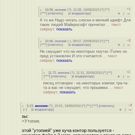
+1
10.56
,
аноним
(
?
), 21:05, 19/09/2010 [
^
] [
^^
]
+
–
[
^^^
] [
ответить
]
[
к модератору
]
/
А то же Надо читать сноски и мелкий шрифт Для
таких людей Майкрософт прочитал ...
текст
свёрнут,
показать
–2
10.66
,
Аноним
(
-
), 08:07, 20/09/2010 [
^
] [
^^
]
+
–
[
^^^
] [
ответить
]
[
к модератору
]
/
Не смущает что на некоторых ноутах iTunes он
пред установлен И это считается ...
текст
свёрнут,
показать
+2
11.72
,
минона
(
?
), 11:31, 20/09/2010 [
^
] [
^^
]
+
–
[
^^^
] [
ответить
]
[
к модератору
]
/
писец отговорки - на некоторых компах тра-та-
та а вас не смущает, что прошивка ...
текст
свёрнут,
показать
–3
5.23
,
аноним
(
?
), 15:01, 19/09/2010 [
^
] [
^^
] [
^^^
] [
ответить
]
+
–
[
↑
] [
к модератору
]
/
зы:
>Утопия.
этой "утопией" уже куча контор пользуется -