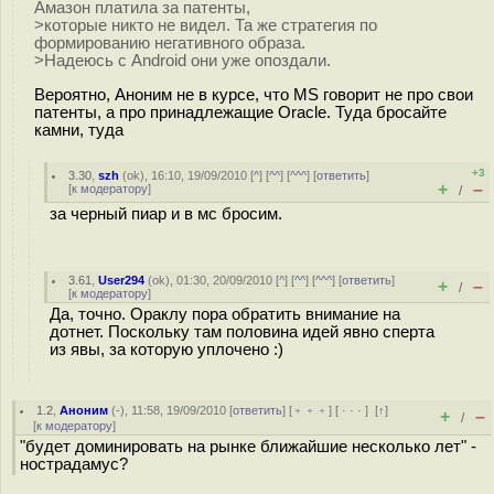
Амазон платила за патенты,
>которые никто не видел. Та же стратегия по
формированию негативного образа.
>Надеюсь с Android они уже опоздали.
Вероятно, Аноним не в курсе, что MS говорит не про свои
патенты, а про принадлежащие Oracle. Туда бросайте
камни, туда
+3
3.30
,
szh
(
ok
), 16:10, 19/09/2010 [
^
] [
^^
] [
^^^
] [
ответить
]
+
–
[
к модератору
]
/
за черный пиар и в мс бросим.
3.61
,
User294
(
ok
), 01:30, 20/09/2010 [
^
] [
^^
] [
^^^
] [
ответить
]
+
–
/
[
к модератору
]
Да, точно. Ораклу пора обратить внимание на
дотнет. Поскольку там половина идей явно сперта
из явы, за которую уплочено :)
1.2
,
Аноним
(
-
), 11:58, 19/09/2010 [
ответить
] [
﹢﹢﹢
] [
· · ·
]
[
↑
]
+
–
/
[
к модератору
]
"будет доминировать на рынке ближайшие несколько лет" -
нострадамус?