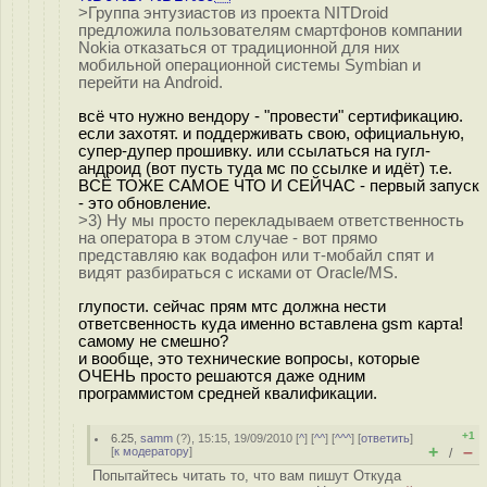
>Группа энтузиастов из проекта NITDroid
предложила пользователям смартфонов компании
Nokia отказаться от традиционной для них
мобильной операционной системы Symbian и
перейти на Android.
всё что нужно вендору - "провести" сертификацию.
если захотят. и поддерживать свою, официальную,
супер-дупер прошивку. или ссылаться на гугл-
андроид (вот пусть туда мс по ссылке и идёт) т.е.
ВСЁ ТОЖЕ САМОЕ ЧТО И СЕЙЧАС - первый запуск
- это обновление.
>3) Ну мы просто перекладываем ответственность
на оператора в этом случае - вот прямо
представляю как водафон или т-мобайл спят и
видят разбираться с исками от Oracle/MS.
глупости. сейчас прям мтс должна нести
ответсвенность куда именно вставлена gsm карта!
самому не смешно?
и вообще, это технические вопросы, которые
ОЧЕНЬ просто решаются даже одним
программистом средней квалификации.
+1
6.25
,
samm
(
?
), 15:15, 19/09/2010 [
^
] [
^^
] [
^^^
] [
ответить
]
+
–
[
к модератору
]
/
Попытайтесь читать то, что вам пишут Откуда