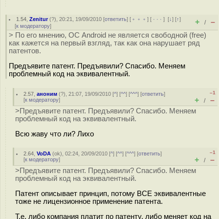
1.54
,
Zenitur
(
?
), 20:21, 19/09/2010 [
ответить
] [
﹢﹢﹢
] [
· · ·
]
[
↓
] [
↑
]
+
–
/
[
к модератору
]
> По его мнению, ОС Android не является свободной (free)
как кажется на первый взгляд, так как она нарушает ряд
патентов.
Предъявите патент. Предъявили? Спасибо. Меняем
проблемный код на эквивалентный.
–1
2.57
,
аноним
(
?
), 21:07, 19/09/2010 [
^
] [
^^
] [
^^^
] [
ответить
]
+
–
[
к модератору
]
/
>Предъявите патент. Предъявили? Спасибо. Меняем
проблемный код на эквивалентный.
Всю жаву что ли? Лихо
–1
2.64
,
VoDA
(
ok
), 02:24, 20/09/2010 [
^
] [
^^
] [
^^^
] [
ответить
]
+
–
[
к модератору
]
/
>Предъявите патент. Предъявили? Спасибо. Меняем
проблемный код на эквивалентный.
Патент описывает принцип, потому ВСЕ эквивалентные
тоже не лицензионное применение патента.
Т.е. либо компания платит по патенту, либо меняет код на