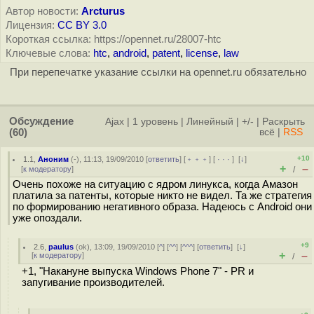
Автор новости:
Arcturus
Лицензия:
CC BY 3.0
Короткая ссылка: https://opennet.ru/28007-htc
Ключевые слова:
htc
,
android
,
patent
,
license
,
law
При перепечатке указание ссылки на opennet.ru обязательно
Обсуждение
Ajax
|
1 уровень
|
Линейный
|
+/-
|
Раскрыть
(60)
всё
|
RSS
+10
1.1
,
Аноним
(
-
), 11:13, 19/09/2010 [
ответить
] [
﹢﹢﹢
] [
· · ·
]
[
↓
]
+
–
[
к модератору
]
/
Очень похоже на ситуацию с ядром линукса, когда Амазон
платила за патенты, которые никто не видел. Та же стратегия
по формированию негативного образа. Надеюсь с Android они
уже опоздали.
+9
2.6
,
paulus
(
ok
), 13:09, 19/09/2010 [
^
] [
^^
] [
^^^
] [
ответить
]
[
↓
]
+
–
[
к модератору
]
/
+1, "Накануне выпуска Windows Phone 7" - PR и
запугивание производителей.