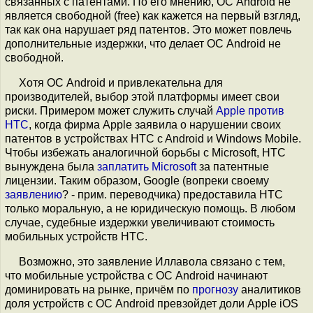
связанных с патентами. По его мнению, ОС Android не
является свободной (free) как кажется на первый взгляд,
так как она нарушает ряд патентов. Это может повлечь
дополнительные издержки, что делает ОС Android не
свободной.
Хотя ОС Android и привлекательна для
производителей, выбор этой платформы имеет свои
риски. Примером может служить случай
Apple против
HTC
, когда фирма Apple заявила о нарушении своих
патентов в устройствах HTC c Android и Windows Mobile.
Чтобы избежать аналогичной борьбы с Microsoft, HTC
вынуждена была
заплатить Microsoft
за патентные
лицензии. Таким образом, Google (вопреки своему
заявлению
? - прим. переводчика) предоставила HTC
только моральную, а не юридическую помощь. В любом
случае, судебные издержки увеличивают стоимость
мобильных устройств HTC.
Возможно, это заявление Иллавола связано с тем,
что мобильные устройства с ОС Android начинают
доминировать на рынке, причём по
прогнозу
аналитиков
доля устройств с ОС Android превзойдет доли Apple iOS