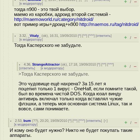
+
–
/
[
к модератору
]
тогда n900 - это твой выбор.
маемо из каробки, адроид второй системой -
http://maemoworld.ru/category/nitdroid/
вот пример игры+дроид+н900
http://maemos.ru/tag/nitdroid/
3.32
,
_Vitaly_
(
ok
), 16:31, 19/09/2010 [
^
] [
^^
] [
^^^
] [
ответить
]
+
–
/
[
к модератору
]
Тогда Касперского не забудьте.
4.36
,
StrangeAttractor
(
ok
), 17:18, 19/09/2010 [
^
] [
^^
] [
^^^
]
+
–
/
[
ответить
]
[
к модератору
]
>Тогда Касперского не забудьте.
Это чудовище ещё нахрена? За 15 лет я
поцепил только 1 вирус - OneHalf, если помните такой,
был во времена чистой DOS. Когда юзал винду
антивирь включал только когда вставлял чужие
флэшки, а теперь моя основная система Linux, так и
вовсе, сами понимаете.
2.53
,
bum
(
??
), 20:20, 19/09/2010 [
^
] [
^^
] [
^^^
] [
ответить
]
[
↑
]
+
–
/
[
к модератору
]
И кому оно будет нужно? Никто не будет покупать такие
аппараты.