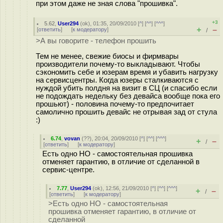
при этом даже не зная слова "прошивка".
+3
5.62
,
User294
(
ok
), 01:35, 20/09/2010 [
^
] [
^^
] [
^^^
]
+
–
[
ответить
]
[
к модератору
]
/
>А вы говорите - телефон прошить
Тем не менее, свежие биосы и фирмвары
производители почему-то выкладывают. Чтобы
сэкономить себе и юзерам время и убавить нагрузку
на сервисцентры. Когда юзеры сталкиваются с
нуждой убить полдня на визит в СЦ (и спасибо если
не подождать недельку без девайса вообще пока его
прошьют) - половина почему-то предпочитает
самолично прошить девайс не отрывая зад от стула
:)
6.74
,
vovan
(
??
), 20:04, 20/09/2010 [
^
] [
^^
] [
^^^
]
+
–
/
[
ответить
]
[
к модератору
]
Есть одно НО - самостоятельная прошивка
отменяет гарантию, в отличие от сделанной в
сервис-центре.
7.77
,
User294
(
ok
), 12:56, 21/09/2010 [
^
] [
^^
] [
^^^
]
+
–
/
[
ответить
]
[
к модератору
]
>Есть одно НО - самостоятельная
прошивка отменяет гарантию, в отличие от
сделанной