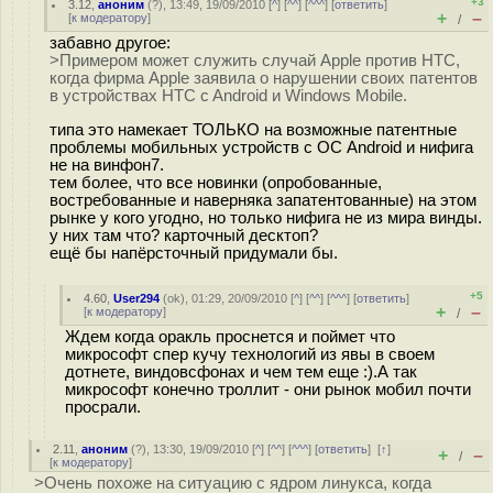
+3
3.12
,
аноним
(
?
), 13:49, 19/09/2010 [
^
] [
^^
] [
^^^
] [
ответить
]
+
–
[
к модератору
]
/
забавно другое:
>Примером может служить случай Apple против HTC,
когда фирма Apple заявила о нарушении своих патентов
в устройствах HTC c Android и Windows Mobile.
типа это намекает ТОЛЬКО на возможные патентные
проблемы мобильных устройств с ОС Android и нифига
не на винфон7.
тем более, что все новинки (опробованные,
востребованные и наверняка запатентованные) на этом
рынке у кого угодно, но только нифига не из мира винды.
у них там что? карточный десктоп?
ещё бы напёрсточный придумали бы.
+5
4.60
,
User294
(
ok
), 01:29, 20/09/2010 [
^
] [
^^
] [
^^^
] [
ответить
]
+
–
[
к модератору
]
/
Ждем когда оракль проснется и поймет что
микрософт спер кучу технологий из явы в своем
дотнете, виндовсфонах и чем тем еще :).А так
микрософт конечно троллит - они рынок мобил почти
просрали.
2.11
,
аноним
(
?
), 13:30, 19/09/2010 [
^
] [
^^
] [
^^^
] [
ответить
]
[
↑
]
+
–
/
[
к модератору
]
>Очень похоже на ситуацию с ядром линукса, когда