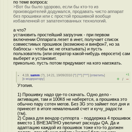
по теме вопроса:
>Вот бы было здорово, если бы кто-то из
производителей додумался, продавать чисто аппарат
без прошивки или с простой прошивкой вообще
избавленной от запатентованных технологий.
а что?
установить простейший загрузчик - при первом
включении Оппарата лезет в инет, получает список
совместимых прошивок (возможно и винфон7, но за
баблосы - чтобы мс не откатывать) и пусть
пользователь (или оператор какой-нибудь евросети) сам
выберет и установит.
прикольно. пусть потом придумают на кого наезжать.
+1
4.19
,
samm
(
?
), 14:21, 19/09/2010 [
^
] [
^^
] [
^^^
] [
ответить
]
+
–
[
к модератору
]
/
Утопия.
1) Прошивку надо где-то скачать. Одно дело -
активация, там и 100Кб не наберется, а прошивка это
обычно пару сотен мегов. Без 3G это займет пол дня и
принесет в итоге немаленький счет и кучу_радости
(тм).
2) Срака для вендор суппорта - поддержка 4 прошивок
вместо 1 ВНЕЗАПНО увеличит расходы QA. Да и
адаптацию каждой из прошивок тоже кто-то должен