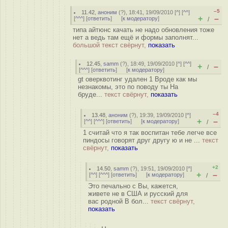
–5
11.42
,
аноним
(
?
), 18:41, 19/09/2010 [
^
] [
^^
]
+
–
[
^^^
] [
ответить
]
[
к модератору
]
/
типа айтюнс качать не надо обновления тоже
нет а ведь там ещё и формы заполнят...
большой текст свёрнут,
показать
12.45
,
samm
(
?
), 18:49, 19/09/2010 [
^
] [
^^
]
+
–
/
[
^^^
] [
ответить
]
[
к модератору
]
gt оверквотинг удален 1 Вроде как мы
незнакомы, это по поводу ты На
бруде...
текст свёрнут,
показать
–4
13.48
,
аноним
(
?
), 19:39, 19/09/2010 [
^
]
+
–
[
^^
] [
^^^
] [
ответить
]
[
к модератору
]
/
1 считай что я так воспитан тебе легче все
пиндосы говорят друг другу ю и не ...
текст
свёрнут,
показать
+2
14.50
,
samm
(
?
), 19:51, 19/09/2010 [
^
]
+
–
[
^^
] [
^^^
] [
ответить
]
[
к модератору
]
/
Это печально с Вы, кажется,
живете не в США и русский для
вас родной В бол...
текст свёрнут,
показать