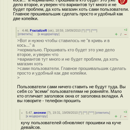
кось..." а нормально. Прошивать кто будет это уже
дело второе, и уверен что вариантов тут много и не
будет проблем, да хоть магазин хоть сами пользователи.
Главное прошивальшик сделать просто и удобный как
две копейки.
+2
4.46
,
FractalizeR
(
ok
), 18:59, 19/09/2010 [
^
] [
^^
] [
^^^
]
+
–
[
ответить
]
[
к модератору
]
/
>Вот и нужно чтобы ставилось не "в кривь и в
кось..." а
>нормально. Прошивать кто будет это уже дело
второе, и уверен что
>вариантов тут много и не будет проблем, да хоть
магазин хоть
>сами пользователи. Главное прошивальшик сделать
просто и удобный как две копейки.
>
Пользователи сами ничего ставить не будут туда. Вы
себя со "всеми" пользователями не ровняйте. Мало
кто отличает заголовок окна от заголовка вкладки. А
вы говорите - телефон прошить
+3
5.47
,
аноним
(
?
), 19:31, 19/09/2010 [
^
] [
^^
] [
^^^
] [
ответить
]
+
–
[
к модератору
]
/
кучу пользователей обновляют прошивки на куче
девайсов.