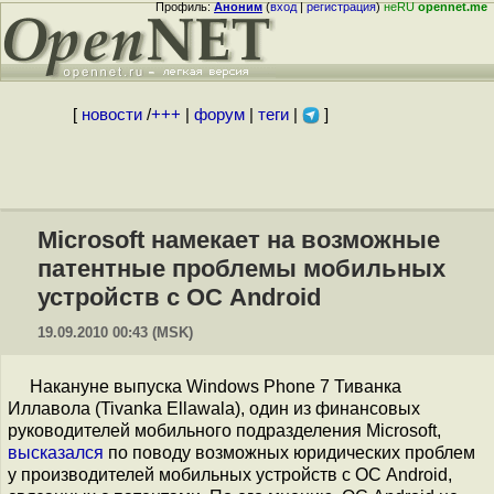
Профиль:
Аноним
(
вход
|
регистрация
)
неRU
opennet.me
[
новости
/
+++
|
форум
|
теги
|
]
Microsoft намекает на возможные
патентные проблемы мобильных
устройств с ОС Android
19.09.2010 00:43 (MSK)
Накануне выпуска Windows Phone 7 Тиванка
Иллавола (Tivanka Ellawala), один из финансовых
руководителей мобильного подразделения Microsoft,
высказался
по поводу возможных юридических проблем
у производителей мобильных устройств с ОС Android,