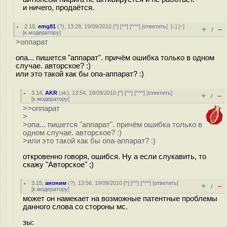
и ничего, продаётся.
2.10
,
emg81
(
?
), 13:28, 19/09/2010 [
^
] [
^^
] [
^^^
] [
ответить
]
[
↓
] [
↑
]
+
–
/
[
к модератору
]
>оппарат
опа... пишется "аппарат". причём ошибка только в одном
случае. авторское? :)
или это такой как бы опа-аппарат? :)
3.14
,
AKR
(
ok
), 13:54, 19/09/2010 [
^
] [
^^
] [
^^^
] [
ответить
]
+
–
/
[
к модератору
]
>>оппарат
>
>опа... пишется "аппарат". причём ошибка только в
одном случае. авторское? :)
>или это такой как бы опа-аппарат? :)
откровенно говоря, ошибся. Ну а если слукавить, то
скажу "Авторское" ;)
3.15
,
аноним
(
?
), 13:56, 19/09/2010 [
^
] [
^^
] [
^^^
] [
ответить
]
+
–
/
[
к модератору
]
может он намекает на возможные патентные проблемы
данного слова со стороны мс.
зы: