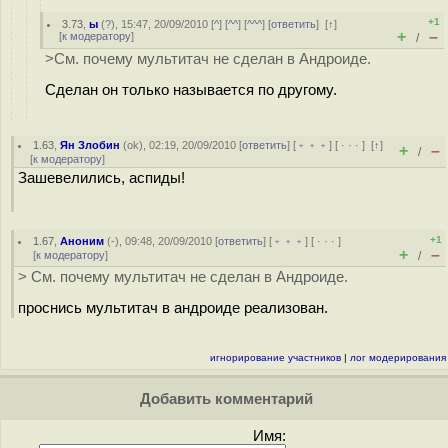
+1
3.73
,
ы
(
?
), 15:47, 20/09/2010 [
^
] [
^^
] [
^^^
] [
ответить
]
[
↑
]
+
–
[
к модератору
]
/
>См. почему мультитач не сделан в Андроиде.
Сделан он только называется по другому.
1.63
,
Ян Злобин
(
ok
), 02:19, 20/09/2010 [
ответить
] [
﹢﹢﹢
] [
· · ·
]
[
↑
]
+
–
/
[
к модератору
]
Зашевелились, аспиды!
+1
1.67
,
Аноним
(
-
), 09:48, 20/09/2010 [
ответить
] [
﹢﹢﹢
] [
· · ·
]
+
–
[
к модератору
]
/
> См. почему мультитач не сделан в Андроиде.
проснись мультитач в андроиде реализован.
игнорирование участников
|
лог модерирования
Добавить комментарий
Имя: