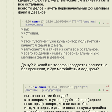
качается файл в 2 мега, запускается и тянет из сети
всё остальное.
всего то делов - иметь первоначальный 2-х меговый
файл в девайсе.
6.26
,
samm
(
?
), 15:16, 19/09/2010 [
^
] [
^^
] [
^^^
] [
ответить
]
+
–
/
[
к модератору
]
>зы:
>>Утопия.
>
>этой "утопией" уже куча контор пользуется -
качается файл в 2 мега,
>запускается и тянет из сети всё остальное.
>всего то делов - иметь первоначальный 2-х
меговый файл в девайсе.
Да ну? И какой же телефон продается полностью
без прошивки, с 2ух мегобайтным лодырем?
–4
7.27
,
аноним
(
?
), 15:46, 19/09/2010 [
^
] [
^^
] [
^^^
]
+
–
[
ответить
]
[
к модератору
]
/
вы точно в теме беседы?
кто говорил что уже продаётся? все (вернее
некоторые) говорят, что не плохо бы.
и то, что первым делом после покупки девайса
идёт обновление прошивки - уже вообще никого