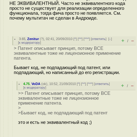
НЕ ЭКВИВАЛЕНТНЫЙ. Часто не эквивалентного кода
просто не существует для реализации определенного
функционала, тогда фича просто не появляется. См.
почему мультитач не сделан в Андроиде.
3.65
,
Zenitur
(
?
), 02:41, 20/09/2010 [
^
] [
^^
] [
^^^
] [
ответить
]
[
↓
]
+
–
/
[
к модератору
]
> Патент описывает принцип, потому ВСЕ
эквивалентные тоже не лицензионное применение
патента.
Бывает код, не подпадающий под патент, или
подпадающий, но написанный до его регистрации.
4.75
,
VoDA
(
ok
), 10:52, 21/09/2010 [
^
] [
^^
] [
^^^
] [
ответить
]
+
–
/
[
к модератору
]
>> Патент описывает принцип, потому ВСЕ
эквивалентные тоже не лицензионное
применение патента.
>
>Бывает код, не подпадающий под патент
это и есть не эквивалентный код ;)