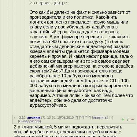
>в сервис-центре.
Это как бы далеко не факт и сильно зависит от
производителя и его политики. Какойнить
логитеч вон легко присылает новую мышь или
клаву если у вас убилась их девайсина в
гарантийный срок. Иногда даже в спорных
случаях. А уж фирмваре перешить... какаянить
нокия на n900 простите по воздуху (то бишь
стандартным дебиянским апдейтером) раздает
юзерам апдейты где шьется фирмваре модема,
кернель и прочая. И какая нафиг разница, залью
я его сам флешером или это же самое сделает
дебиянский манагер пакетов на стороне девайса
скриптом? Ась? Да и производителю проще
разобраться с 10 лабухов из миллиона
завалившими апдейт чем бодаться в СЦ с 100
000 лабухов из миллиона которых напрягло что
заявленная фича не работает как надо,
например. А такие ляпы - бывают. Тем более что
апдейтеры обычно делают достаточно
дуракоустойчиво.
3.16
,
аноним
(
?
), 13:58, 19/09/2010 [
^
] [
^^
] [
^^^
] [
ответить
]
[
↑
]
+
–
/
[
к модератору
]
2-а клика мышкой, 5 минут подождать, перегрузить.
вон, айпад без инета, соединения по усб и компа с
айтюнсом нифига не активируется и не работает.