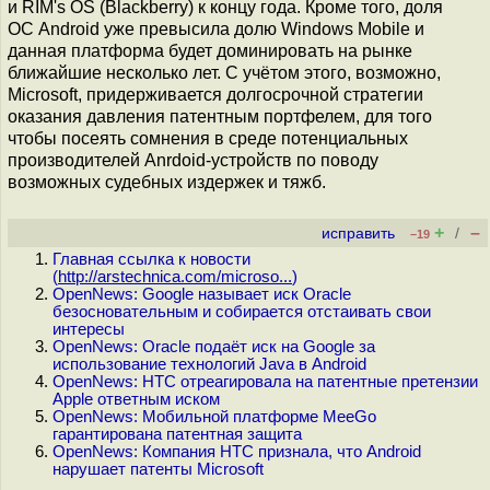
и RIM's OS (Blackberry) к концу года. Кроме того, доля
ОС Android уже превысила долю Windows Mobile и
данная платформа будет доминировать на рынке
ближайшие несколько лет. С учётом этого, возможно,
Microsoft, придерживается долгосрочной стратегии
оказания давления патентным портфелем, для того
чтобы посеять сомнения в среде потенциальных
производителей Anrdoid-устройств по поводу
возможных судебных издержек и тяжб.
+
–
исправить
/
–19
Главная ссылка к новости
(
http://arstechnica.com/microso...
)
OpenNews: Google называет иск Oracle
безосновательным и собирается отстаивать свои
интересы
OpenNews: Oracle подаёт иск на Google за
использование технологий Java в Android
OpenNews: HTC отреагировала на патентные претензии
Apple ответным иском
OpenNews: Мобильной платформе MeeGo
гарантирована патентная защита
OpenNews: Компания HTC признала, что Android
нарушает патенты Microsoft