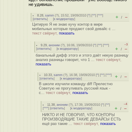
не удивишь.
8.28
,
samm
(
?
), 15:52, 19/09/2010 [
^
] [
^^
] [
^^^
]
+
–
/
[
ответить
]
[
к модератору
]
Цитирую Я не знаю кучу контор в мире
мобильных которые продают свой девайс с ...
текст свёрнут,
показать
–3
9.29
,
аноним
(
?
), 16:06, 19/09/2010 [
^
] [
^^
] [
^^^
]
+
–
[
ответить
]
[
к модератору
]
/
банальный дифф этого и этого даёт некую разницу
анализ разницы говорит, что 1 ...
текст свёрнут,
показать
10.33
,
samm
(
?
), 16:38, 19/09/2010 [
^
] [
^^
] [
^^^
]
+
–
/
[
ответить
]
[
к модератору
]
В школе изучили команду diff Прелестно
Советую не прогуливать русский язык -
с...
текст свёрнут,
показать
–4
11.38
,
аноним
(
?
), 17:39, 19/09/2010 [
^
] [
^^
]
+
–
[
^^^
] [
ответить
]
[
к модератору
]
/
НИКТО И НЕ ГОВОРИЛ, ЧТО КОНТОРЫ
ПРОИЗВОДЯЩИЕ ТАКИЕ ДЕВАЙСЫ ЕСТЬ
ещё раз такие ...
текст свёрнут,
показать