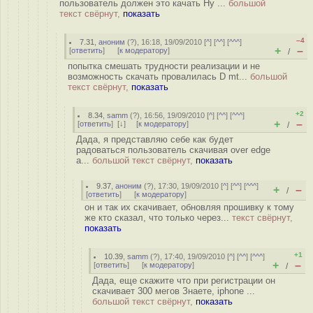
пользователь должен это качать Ну ...
большой
текст свёрнут,
показать
–4
7.31
,
аноним
(
?
), 16:18, 19/09/2010 [
^
] [
^^
] [
^^^
]
+
–
[
ответить
]
[
к модератору
]
/
попытка смешать трудности реализации и не
возможность скачать провалилась D mt...
большой
текст свёрнут,
показать
+2
8.34
,
samm
(
?
), 16:56, 19/09/2010 [
^
] [
^^
] [
^^^
]
+
–
[
ответить
]
[
↓
] [
к модератору
]
/
Дада, я представляю себе как будет
радоваться пользователь скачивая over edge
а...
большой текст свёрнут,
показать
9.37
,
аноним
(
?
), 17:30, 19/09/2010 [
^
] [
^^
] [
^^^
]
+
–
/
[
ответить
]
[
к модератору
]
он и так их скачивает, обновляя прошивку к тому
же кто сказал, что только через...
текст свёрнут,
показать
+1
10.39
,
samm
(
?
), 17:40, 19/09/2010 [
^
] [
^^
] [
^^^
]
+
–
[
ответить
]
[
к модератору
]
/
Дада, еще скажите что при регистрации он
скачивает 300 мегов Знаете, iphone ...
большой текст свёрнут,
показать