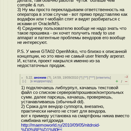
делать, там обычно работы "чуток" больше чем
compile & run.
3) Ну мы просто перекладываем ответственность на
оператора в этом случае - вот прямо представляю как
водафон или т-мобайл спят и видят разбираться с
исками от Oracle/MS.
4) Среднему пользователю вообще не надо знать что
такое прошивка - он хочет получить ready to use
аппарат и патентные проблемы вендоров его вообще
не интересуют.
P.S. У меня GTA02 OpenMoko, что близко к описанной
концепции, но это явно не самый user friendly агрегат.
И, кстати, проект накрылся именно из-за
недостаточных продаж.
–2
5.22
,
аноним
(
?
), 14:59, 19/09/2010 [
^
] [
^^
] [
^^^
] [
ответить
]
+
–
[
↓
] [
к модератору
]
/
1) подключаешь либпурпул, качаешь текстовой
файл со списком серверов/прошивок/контрольных
сумм. далее парсишь, качаешь, проверяешь,
устанавливаешь (обычный dd).
2) Срака для вендор суппорта, внезапно,
практически ничего не стоит для вендора.
вот к примеру установка на смартфоны никиа вместо
симбиана нитдроида
http://maemoworld.ru/2010/09/05/nitdroid-
%D0%BF%D1%80