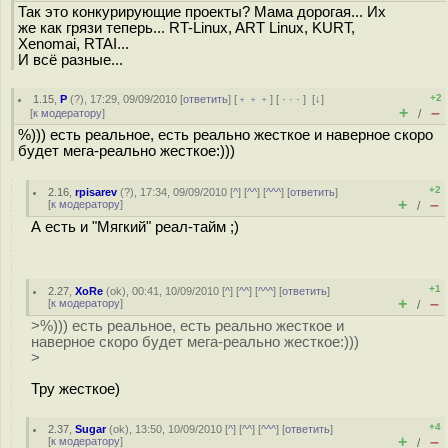
Так это конкурирующие проекты? Мама дорогая... Их
же как грязи теперь... RT-Linux, ART Linux, KURT,
Xenomai, RTAI...
И всё разные...
+2
1.15
,
Р
(
?
), 17:29, 09/09/2010 [
ответить
] [
﹢﹢﹢
] [
· · ·
]
[
↓
]
+
–
[
к модератору
]
/
%))) есть реальное, есть реально жесткое и наверное скоро
будет мега-реально жесткое:)))
+2
2.16
,
rpisarev
(
?
), 17:34, 09/09/2010 [
^
] [
^^
] [
^^^
] [
ответить
]
+
–
[
к модератору
]
/
А есть и "Мягкий" реал-тайм ;)
+1
2.27
,
XoRe
(
ok
), 00:41, 10/09/2010 [
^
] [
^^
] [
^^^
] [
ответить
]
+
–
[
к модератору
]
/
>%))) есть реальное, есть реально жесткое и
наверное скоро будет мега-реально жесткое:)))
>
Тру жесткое)
+4
2.37
,
Sugar
(
ok
), 13:50, 10/09/2010 [
^
] [
^^
] [
^^^
] [
ответить
]
+
–
[
к модератору
]
/