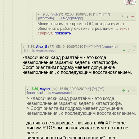
9.30
,
Ytch
(
?
), 02:03, 10/09/2010 [
^
] [
^^
] [
^^^
]
+
–
/
[
ответить
]
[
к модератору
]
Может приведете пример ОС, которая сумеет
обеспечить работу системы в реальном ...
текст
свёрнут,
показать
+1
5.34
,
Alex_S
(
??
), 05:40, 10/09/2010 [
^
] [
^^
] [
^^^
] [
ответить
]
+
–
[
↑
] [
к модератору
]
/
классически хард риалтайм - это когда
невыполнение гарантии ведет к катастрофе.
Софт риалтайм подразумевает допущение
невыполнения , с последующим восстановлением.
6.39
,
vayerx
(
ok
), 15:59, 10/09/2010 [
^
] [
^^
] [
^^^
]
+
–
/
[
ответить
]
[
к модератору
]
> классически хард риалтайм - это когда
невыполнение гарантии ведет к катастрофе.
> Софт риалтайм подразумевает допущение
невыполнения , с последующим восстановлением.
да никто не заприщает называть WinXP-Home
мягким RTOS'ом, но пользователям от этого не
легче.
видел я проекты "реального времни", под