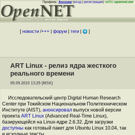
Профиль:
Аноним
(
вход
|
регистрация
)
неRU
opennet.me
[
новости
/
+++
|
форум
|
теги
|
]
ART Linux - релиз ядра жесткого
реального времени
09.09.2010 13:29 (MSK)
Исследовательский центр Digital Human Research
Center при Токийском Национальном Политехническом
Институте (AIST),
анонсировал
выпуск новой версии
проекта
ART Linux
(Advanced Real-Time Linux),
базирующейся на Linux-ядре 2.6.32. Для загрузки
доступны
как готовый пакет для Ubuntu Linux 10.04, так
и исходные тексты.