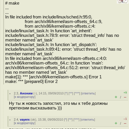
# make
...
...
In file included from include/linux/sched.h:95:0,
from arch/x86/kernel/asm-offsets_64.c:9,
from arch/x86/kernel/asm-offsets.c:4:
include/linux/art_task.h: In function 'art_inherit':
include/linux/art_task.h:78:9: error: 'struct thread_info' has no
member named 'art_task'
include/linux/art_task.h: In function 'art_dispatch':
include/linux/art_task.h:89:41: error: 'struct thread_info' has no
member named 'art_task'
In file included from arch/x86/kernel/asm-offsets.c:4:0:
arch/x86/kernel/asm-offsets_64.c: In function 'main':
arch/x86/kernel/asm-offsets_64.c:51:2: error: 'struct thread_info'
has no member named 'art_task'
make[1]: *** [arch/x86/kernel/asm-offsets.s] Error 1
make: *** [prepare0] Error 2
+9
2.3
,
Аноним
(
-
), 14:15, 09/09/2010 [
^
] [
^^
] [
^^^
] [
ответить
]
+
–
[
к модератору
]
/
Ну ты ж новость запостил, это мы к тебе должны
претензии высказывать )))
–1
2.4
,
vayerx
(
ok
), 15:38, 09/09/2010 [
^
] [
^^
] [
^^^
] [
ответить
]
+
–
[
к модератору
]
/