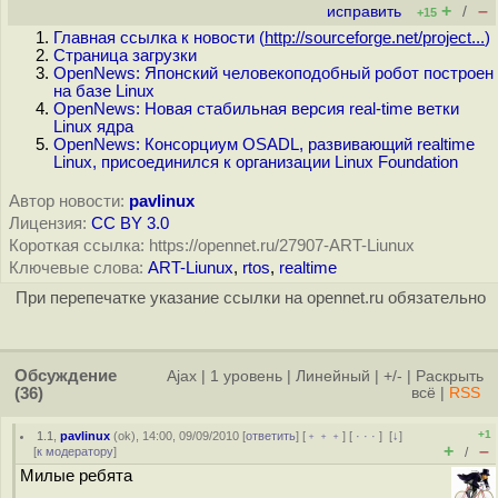
+
–
исправить
/
+15
Главная ссылка к новости (
http://sourceforge.net/project...
)
Страница загрузки
OpenNews: Японский человекоподобный робот построен
на базе Linux
OpenNews: Новая стабильная версия real-time ветки
Linux ядра
OpenNews: Консорциум OSADL, развивающий realtime
Linux, присоединился к организации Linux Foundation
Автор новости:
pavlinux
Лицензия:
CC BY 3.0
Короткая ссылка: https://opennet.ru/27907-ART-Liunux
Ключевые слова:
ART-Liunux
,
rtos
,
realtime
При перепечатке указание ссылки на opennet.ru обязательно
Обсуждение
Ajax
|
1 уровень
|
Линейный
|
+/-
|
Раскрыть
(36)
всё
|
RSS
+1
1.1
,
pavlinux
(
ok
), 14:00, 09/09/2010 [
ответить
] [
﹢﹢﹢
] [
· · ·
]
[
↓
]
+
–
[
к модератору
]
/
Милые ребята