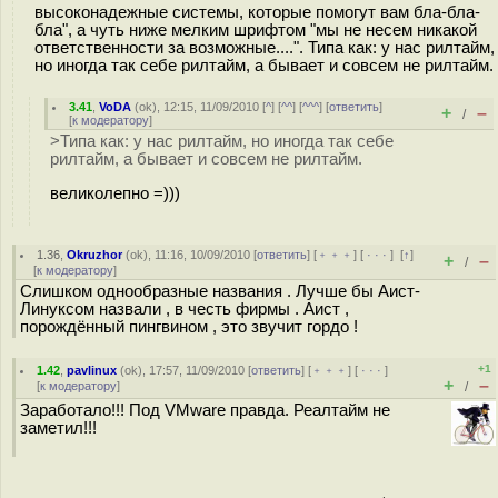
высоконадежные системы, которые помогут вам бла-бла-
бла", а чуть ниже мелким шрифтом "мы не несем никакой
ответственности за возможные....". Типа как: у нас рилтайм,
но иногда так себе рилтайм, а бывает и совсем не рилтайм.
3.41
,
VoDA
(
ok
), 12:15, 11/09/2010 [
^
] [
^^
] [
^^^
] [
ответить
]
+
–
/
[
к модератору
]
>Типа как: у нас рилтайм, но иногда так себе
рилтайм, а бывает и совсем не рилтайм.
великолепно =)))
1.36
,
Okruzhor
(
ok
), 11:16, 10/09/2010 [
ответить
] [
﹢﹢﹢
] [
· · ·
]
[
↑
]
+
–
/
[
к модератору
]
Слишком однообразные названия . Лучше бы Аист-
Линуксом назвали , в честь фирмы . Аист ,
порождённый пингвином , это звучит гордо !
+1
1.42
,
pavlinux
(
ok
), 17:57, 11/09/2010 [
ответить
] [
﹢﹢﹢
] [
· · ·
]
+
–
[
к модератору
]
/
Заработало!!! Под VMware правда. Реалтайм не
заметил!!!