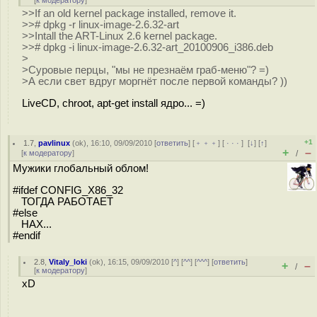
[
к модератору
]
>>If an old kernel package installed, remove it.
>># dpkg -r linux-image-2.6.32-art
>>Intall the ART-Linux 2.6 kernel package.
>># dpkg -i linux-image-2.6.32-art_20100906_i386.deb
>
>Суровые перцы, "мы не презнаём граб-меню"? =)
>А если свет вдруг моргнёт после первой команды? ))
LiveCD, chroot, apt-get install ядро... =)
+1
1.7
,
pavlinux
(
ok
), 16:10, 09/09/2010 [
ответить
] [
﹢﹢﹢
] [
· · ·
]
[
↓
] [
↑
]
+
–
[
к модератору
]
/
Мужики глобальный облом!
#ifdef CONFIG_X86_32
ТОГДА РАБОТАЕТ
#else
НАХ...
#endif
2.8
,
Vitaly_loki
(
ok
), 16:15, 09/09/2010 [
^
] [
^^
] [
^^^
] [
ответить
]
+
–
/
[
к модератору
]
xD