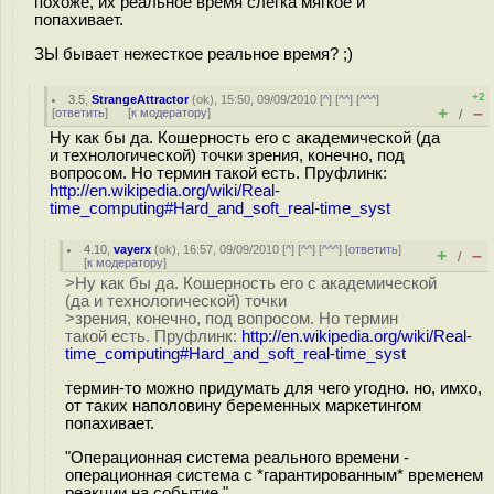
похоже, их реальное время слегка мягкое и
попахивает.
ЗЫ бывает нежесткое реальное время? ;)
+2
3.5
,
StrangeAttractor
(
ok
), 15:50, 09/09/2010 [
^
] [
^^
] [
^^^
]
+
–
[
ответить
]
[
к модератору
]
/
Ну как бы да. Кошерность его с академической (да
и технологической) точки зрения, конечно, под
вопросом. Но термин такой есть. Пруфлинк:
http://en.wikipedia.org/wiki/Real-
time_computing#Hard_and_soft_real-time_syst
4.10
,
vayerx
(
ok
), 16:57, 09/09/2010 [
^
] [
^^
] [
^^^
] [
ответить
]
+
–
/
[
к модератору
]
>Ну как бы да. Кошерность его с академической
(да и технологической) точки
>зрения, конечно, под вопросом. Но термин
такой есть. Пруфлинк:
http://en.wikipedia.org/wiki/Real-
time_computing#Hard_and_soft_real-time_syst
термин-то можно придумать для чего угодно. но, имхо,
от таких наполовину беременных маркетингом
попахивает.
"Операционная система реального времени -
операционная система с *гарантированным* временем
реакции на событие."