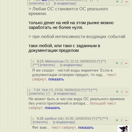
+
–
/
[
ответить
]
[
↓
] [
к модератору
]
> Любая ОС становится ОС реального
времени.
только денег на ней на этом рынке можно
заработать не более нуля.
> при любой интенсивности входящих событий
таки любой, или таки с заданным в
документации пределом
8.23
,
MinimumLaw
(
?
), 22:10, 09/09/2010 [
^
] [
^^
]
+
–
/
[
^^^
] [
ответить
]
[
к модератору
]
Я же сказал - чистой воды маркетинг Если в
документации оговорен предел, то над...
текст
свёрнут,
показать
7.24
,
Ytch
(
?
), 23:56, 09/09/2010 [
^
] [
^^
] [
^^^
]
+
–
/
[
ответить
]
[
↑
] [
к модератору
]
Не может быть в чистом виде ОС реального времени
без учета приложений и аппара...
большой текст
свёрнут,
показать
8.29
,
pavlinux
(
ok
), 01:55, 10/09/2010 [
^
] [
^^
] [
^^^
]
+
–
/
[
ответить
]
[
к модератору
]
Фиг вам...
текст свёрнут,
показать