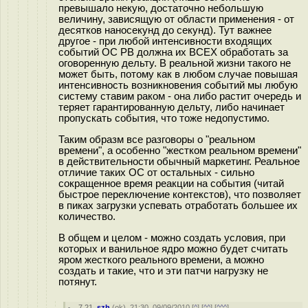
превышало некую, достаточно небольшую
величину, зависящую от области применения - от
десятков наносекунд до секунд). Тут важнее
другое - при любой интенсивности входящих
событий ОС РВ должна их ВСЕХ обработать за
оговоренную дельту. В реальной жизни такого не
может быть, потому как в любом случае повышая
интенсивность возникновения событий мы любую
систему ставим раком - она либо растит очередь и
теряет гарантированную дельту, либо начинает
пропускать события, что тоже недопустимо.
Таким образм все разговоры о "реальном
времени", а особенно "жестком реальном времени"
в действительности обычный маркетинг. Реальное
отличие таких ОС от остальных - сильно
сокращенное время реакции на события (читай
быстрое переключение контекстов), что позволяет
в пиках загрузки успевать отработать большее их
количество.
В общем и целом - можно создать условия, при
которых и ванильное ядро можно будет считать
яром жесткого реального времени, а можно
создать и такие, что и эти патчи нагрузку не
потянут.
7.21
,
szh
(
ok
), 21:30, 09/09/2010 [
^
] [
^^
] [
^^^
]