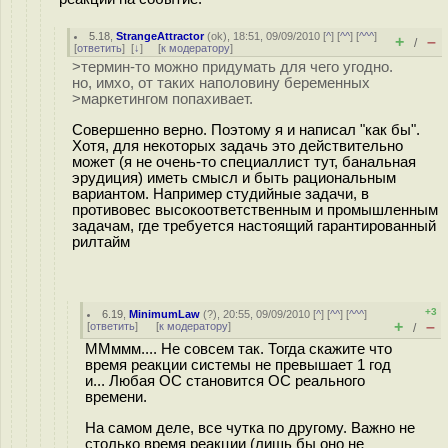
5.18
,
StrangeAttractor
(
ok
), 18:51, 09/09/2010 [
^
] [
^^
] [
^^^
]
+
–
/
[
ответить
]
[
↓
] [
к модератору
]
>термин-то можно придумать для чего угодно.
но, имхо, от таких наполовину беременных
>маркетингом попахивает.
Совершенно верно. Поэтому я и написал "как бы".
Хотя, для некоторых задачь это действительно
может (я не очень-то специаллист тут, банальная
эрудиция) иметь смысл и быть рациональным
вариантом. Например студийные задачи, в
противовес высокоответственным и промышленным
задачам, где требуется настоящий гарантированный
рилтайм
+3
6.19
,
MinimumLaw
(
?
), 20:55, 09/09/2010 [
^
] [
^^
] [
^^^
]
+
–
[
ответить
]
[
к модератору
]
/
ММммм.... Не совсем так. Тогда скажите что
время реакции системы не превышает 1 год
и... Любая ОС становится ОС реального
времени.
На самом деле, все чутка по другому. Важно не
столько время реакции (лишь бы оно не