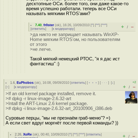
десктопные ОСи. более того, они даже какое-то
время успешно работали. теперь все ОСи
называть мягкими RTOS'ами?
7.40
,
fr0ster
(
ok
), 16:26, 10/09/2010 [
^
] [
^^
] [
^^^
]
+
–
/
[
ответить
]
[
к модератору
]
>да никто не заприщает называть WinXP-
Home мягким RTOS'ом, но пользователям
от этого
>не легче.
Такой мягкий немецкий РТОС, "я я дас ист
фантастиш" :)
+2
1.6
,
EuPhobos
(
ok
), 16:08, 09/09/2010 [
ответить
] [
﹢﹢﹢
] [
· · ·
]
[
↓
]
+
–
[
↑
] [
к модератору
]
/
>If an old kernel package installed, remove it.
># dpkg -r linux-image-2.6.32-art
>Intall the ART-Linux 2.6 kernel package.
># dpkg -i linux-image-2.6.32-art_20100906_i386.deb
Суровые перцы, "мы не презнаём граб-меню"? =)
А если свет вдруг моргнёт после первой команды? ))
2.26
,
XoRe
(
ok
), 00:40, 10/09/2010 [
^
] [
^^
] [
^^^
] [
ответить
]
+
–
/