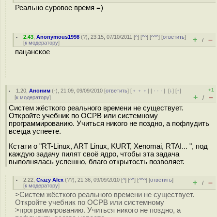
Реально суровое время =)
2.43
,
Anonymous1998
(
?
), 23:15, 07/10/2011 [
^
] [
^^
] [
^^^
] [
ответить
]
+
–
/
[
к модератору
]
пацанское
+1
1.20
,
Аноним
(
-
), 21:09, 09/09/2010 [
ответить
] [
﹢﹢﹢
] [
· · ·
]
[
↓
] [
↑
]
+
–
[
к модератору
]
/
Систем жёсткого реального времени не существует.
Откройте учебник по ОСРВ или системному
программированию. Учиться никого не поздно, а пофлудить
всегда успеете.
Кстати о "RT-Linux, ART Linux, KURT, Xenomai, RTAI... ", под
каждую задачу пилят своё ядро, чтобы эта задача
выполнялась успешно, благо открытость позволяет.
2.22
,
Crazy Alex
(
??
), 21:36, 09/09/2010 [
^
] [
^^
] [
^^^
] [
ответить
]
+
–
/
[
к модератору
]
>Систем жёсткого реального времени не существует.
Откройте учебник по ОСРВ или системному
>программированию. Учиться никого не поздно, а