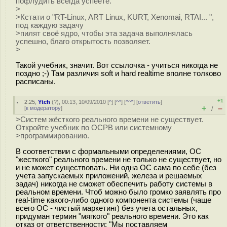
пофлудить всегда успеете.
>
>Кстати о "RT-Linux, ART Linux, KURT, Xenomai, RTAI... ",
под каждую задачу
>пилят своё ядро, чтобы эта задача выполнялась
успешно, благо открытость позволяет.
>
Такой учебник, значит. Вот ссылочка - учиться никогда не
поздно ;-) Там различия soft и hard realtime вполне толково
расписаны.
+1
2.25
,
Ytch
(
?
), 00:13, 10/09/2010 [
^
] [
^^
] [
^^^
] [
ответить
]
+
–
[
к модератору
]
/
>Систем жёсткого реального времени не существует.
Откройте учебник по ОСРВ или системному
>программированию.
В соответствии с формальными определениями, ОС
"жесткого" реального времени не только не существует, но
и не может существовать. Ни одна ОС сама по себе (без
учета запускаемых приложений, железа и решаемых
задач) никогда не сможет обеспечить работу системы в
реальном времени. Чтоб можно было громко заявлять про
real-time какого-либо одного компонента системы (чаще
всего ОС - чистый маркетинг) без учета остальных,
придуман термин "мягкого" реального времени. Это как
отказ от ответственности: "Мы поставляем