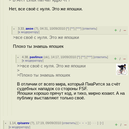
Нет, все своё с нуля. Это же япошки.
3.33
,
анон
(
?
), 04:31, 10/09/2010 [
^
] [
^^
] [
^^^
] [
ответить
]
+
–
/
[
к модератору
]
>все своё с нуля. Это же япошки
Плохо ты знаешь япошек
4.38
,
pavlinux
(
ok
), 14:17, 10/09/2010 [
^
] [
^^
] [
^^^
] [
ответить
]
+
–
/
[
к модератору
]
>>все своё с нуля. Это же япошки
>
>Плохо ты знаешь япошек
В отличии от всего мира, который ПиаРится за счёт
судебных нападок со стороны FSF.
Япошки хорошо прячут код, и тихо, мирно юзают. А на
публику выставляют только своё.
1.14
,
rpisarev
(
?
), 17:19, 09/09/2010 [
ответить
] [
﹢﹢﹢
] [
· · ·
]
[
↑
]
+
–
/
[
к модератору
]