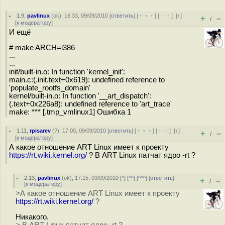
1.9
,
pavlinux
(
ok
), 16:33, 09/09/2010 [
ответить
] [
﹢﹢﹢
] [
· · ·
]
[
↑
]
+
–
/
[
к модератору
]
И ещё
# make ARCH=i386
...
...
init/built-in.o: In function 'kernel_init':
main.c:(.init.text+0x619): undefined reference to
'populate_rootfs_domain'
kernel/built-in.o: In function '__art_dispatch':
(.text+0x226a8): undefined reference to 'art_trace'
make: *** [.tmp_vmlinux1] Ошибка 1
1.11
,
rpisarev
(
?
), 17:00, 09/09/2010 [
ответить
] [
﹢﹢﹢
] [
· · ·
]
[
↓
]
+
–
/
[
к модератору
]
А какое отношение ART Linux имеет к проекту
https://rt.wiki.kernel.org/
? В ART Linux патчат ядро -rt ?
2.13
,
pavlinux
(
ok
), 17:15, 09/09/2010 [
^
] [
^^
] [
^^^
] [
ответить
]
+
–
/
[
к модератору
]
>А какое отношение ART Linux имеет к проекту
https://rt.wiki.kernel.org/
?
Никакого.
> В ART Linux патчат ядро -rt ?