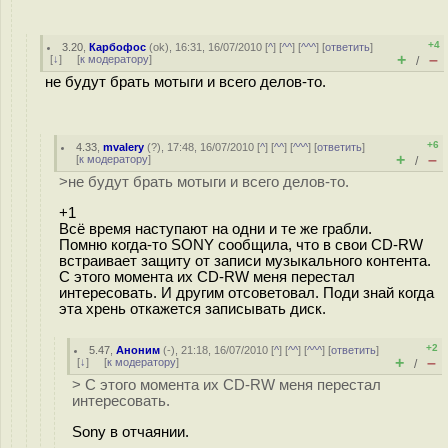
+4
3.20
,
Карбофос
(
ok
), 16:31, 16/07/2010 [
^
] [
^^
] [
^^^
] [
ответить
]
+
–
[
↓
] [
к модератору
]
/
не будут брать мотыги и всего делов-то.
+6
4.33
,
mvalery
(
?
), 17:48, 16/07/2010 [
^
] [
^^
] [
^^^
] [
ответить
]
+
–
[
к модератору
]
/
>не будут брать мотыги и всего делов-то.
+1
Всё время наступают на одни и те же грабли.
Помню когда-то SONY сообщила, что в свои CD-RW
встраивает защиту от записи музыкального контента.
С этого момента их CD-RW меня перестал
интересовать. И другим отсоветовал. Поди знай когда
эта хрень откажется записывать диск.
+2
5.47
,
Аноним
(
-
), 21:18, 16/07/2010 [
^
] [
^^
] [
^^^
] [
ответить
]
+
–
[
↓
] [
к модератору
]
/
> С этого момента их CD-RW меня перестал
интересовать.
Sony в отчаянии.