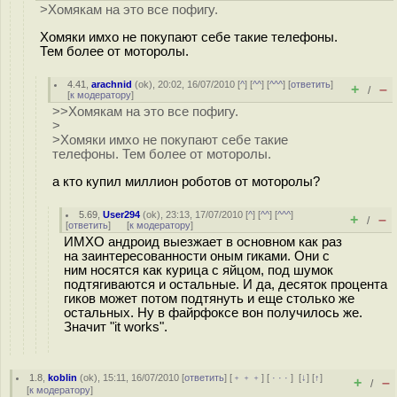
>Хомякам на это все пофигу.
Хомяки имхо не покупают себе такие телефоны.
Тем более от моторолы.
4.41
,
arachnid
(
ok
), 20:02, 16/07/2010 [
^
] [
^^
] [
^^^
] [
ответить
]
+
–
/
[
к модератору
]
>>Хомякам на это все пофигу.
>
>Хомяки имхо не покупают себе такие
телефоны. Тем более от моторолы.
а кто купил миллион роботов от моторолы?
5.69
,
User294
(
ok
), 23:13, 17/07/2010 [
^
] [
^^
] [
^^^
]
+
–
/
[
ответить
]
[
к модератору
]
ИМХО андроид выезжает в основном как раз
на заинтересованности оным гиками. Они с
ним носятся как курица с яйцом, под шумок
подтягиваются и остальные. И да, десяток процента
гиков может потом подтянуть и еще столько же
остальных. Ну в файрфоксе вон получилось же.
Значит "it works".
1.8
,
koblin
(
ok
), 15:11, 16/07/2010 [
ответить
] [
﹢﹢﹢
] [
· · ·
]
[
↓
] [
↑
]
+
–
/
[
к модератору
]