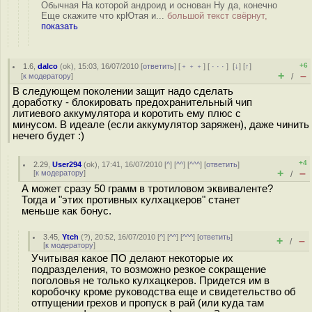
Обычная На которой андроид и основан Ну да, конечно
Еще скажите что крЮтая и...
большой текст свёрнут,
показать
+6
1.6
,
dalco
(
ok
), 15:03, 16/07/2010 [
ответить
] [
﹢﹢﹢
] [
· · ·
]
[
↓
] [
↑
]
+
–
[
к модератору
]
/
В следующем поколении защит надо сделать
доработку - блокировать предохранительный чип
литиевого аккумулятора и коротить ему плюс с
минусом. В идеале (если аккумулятор заряжен), даже чинить
нечего будет :)
+4
2.29
,
User294
(
ok
), 17:41, 16/07/2010 [
^
] [
^^
] [
^^^
] [
ответить
]
+
–
[
к модератору
]
/
А может сразу 50 грамм в тротиловом эквиваленте?
Тогда и "этих противных кулхацкеров" станет
меньше как бонус.
3.45
,
Ytch
(
?
), 20:52, 16/07/2010 [
^
] [
^^
] [
^^^
] [
ответить
]
+
–
/
[
к модератору
]
Учитывая какое ПО делают некоторые их
подразделения, то возможно резкое сокращение
поголовья не только кулхацкеров. Придется им в
коробочку кроме руководства еще и свидетельство об
отпущении грехов и пропуск в рай (или куда там