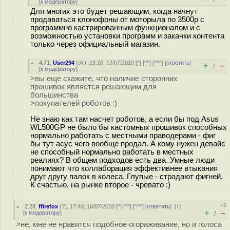
[
к модератору
]
Для многих это будет решающим, когда начнут
продаваться клонофоны от моторыла по 3500р с
программно кастрированным функционалом и с
возможностью установки программ и закачки контента
только через официальный магазин.
4.71
,
User294
(
ok
), 23:20, 17/07/2010 [
^
] [
^^
] [
^^^
] [
ответить
]
+
–
/
[
к модератору
]
>вы еще скажите, что наличие сторонних
прошивок является решающим для
большинства
>покупателей роботов :)
Не знаю как там насчет роботов, а если бы под Asus
WL500GP не было бы кастомных прошивок способных
нормально работать с местными праводерами - фиг
бы тут асус чего вообще продал. А кому нужен девайс
не способный нормально работать в местных
реалиях? В общем подходов есть два. Умные люди
понимают что коллаборация эффективнее втыкания
друг другу палок в колеса. Глупые - страдают фигней.
К счастью, на рынке второе - чревато :)
+3
2.28
,
ffirefox
(
?
), 17:40, 16/07/2010 [
^
] [
^^
] [
^^^
] [
ответить
]
[
↑
]
+
–
[
к модератору
]
/
>не, мне не нравится подобное огораживание, но и голоса