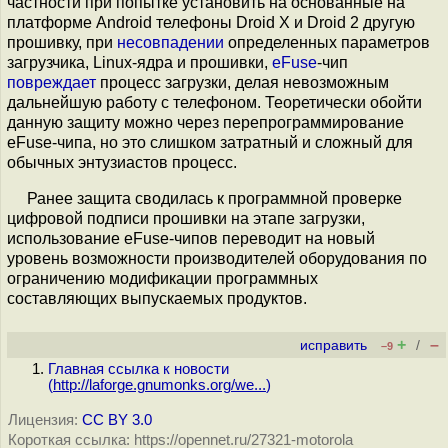
частности при попытке установить на основанные на
платформе Android телефоны Droid X и Droid 2 другую
прошивку, при
несовпадении
определенных параметров
загрузчика, Linux-ядра и прошивки,
eFuse
-чип
повреждает
процесс загрузки, делая невозможным
дальнейшую работу с телефоном. Теоретически обойти
данную защиту можно через перепрограммирование
eFuse-чипа, но это слишком затратный и сложный для
обычных энтузиастов процесс.
Ранее защита сводилась к программной проверке
цифровой подписи прошивки на этапе загрузки,
использование eFuse-чипов переводит на новый
уровень возможности производителей оборудования по
ограничению модификации программных
составляющих выпускаемых продуктов.
+
–
исправить
/
–9
Главная ссылка к новости
(
http://laforge.gnumonks.org/we...
)
Лицензия:
CC BY 3.0
Короткая ссылка: https://opennet.ru/27321-motorola