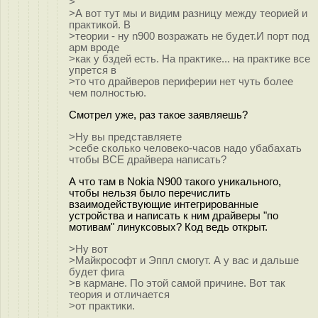
>
>А вот тут мы и видим разницу между теорией и
практикой. В
>теории - ну n900 возражать не будет.И порт под
арм вроде
>как у бздей есть. На практике... на практике все
упрется в
>то что драйверов периферии нет чуть более
чем полностью.
Смотрел уже, раз такое заявляешь?
>Ну вы представляете
>себе сколько человеко-часов надо убабахать
чтобы ВСЕ драйвера написать?
А что там в Nokia N900 такого уникального,
чтобы нельзя было перечислить
взаимодействующие интегрированные
устройства и написать к ним драйверы "по
мотивам" линуксовых? Код ведь открыт.
>Ну вот
>Майкрософт и Эппл смогут. А у вас и дальше
будет фига
>в кармане. По этой самой причине. Вот так
теория и отличается
>от практики.