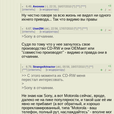
+3
6.49
,
Аноним
(
-
), 22:31, 16/07/2010 [
^
] [
^^
] [
^^^
]
+
–
[
ответить
]
[
к модератору
]
/
Ну честно говоря за всю жизнь не видел ни одного
ихнего привода... Так что видимо вы правы
6.67
,
User294
(
ok
), 22:56, 17/07/2010 [
^
] [
^^
] [
^^^
]
+
–
/
[
ответить
]
[
к модератору
]
>Sony в отчаянии.
Судя по тому что у нее загнулось свое
производство CD-RW и они OEMают или
"совместно производят" - видимо и правда они в
отчаянии.
+1
6.79
,
StrangeAttractor
(
ok
), 00:56, 18/07/2010 [
^
] [
^^
]
+
–
[
^^^
] [
ответить
]
[
к модератору
]
/
>> С этого момента их CD-RW меня
перестал интересовать.
>
>Sony в отчаянии.
Не знаю как Sony, а вот Motorola сейчас, вроде,
далеко не на пике популярности, и такой шаг её им
явно не прибавит (а вот обратный, и хорошо
прорекламированный, типа "Motorola - ваш
телефон, полный рут, наслаждайтесь" - вполне мог