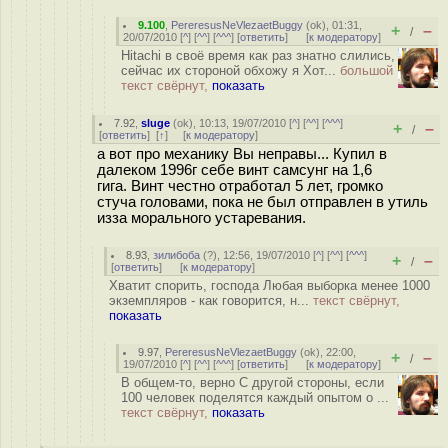
9.100
,
PereresusNeVlezaetBuggy
(
ok
), 01:31,
+
–
/
20/07/2010 [
^
] [
^^
] [
^^^
] [
ответить
]
[
к модератору
]
Hitachi в своё время как раз знатно слились,
сейчас их стороной обхожу я Хот...
большой
текст свёрнут,
показать
7.92
,
sluge
(
ok
), 10:13, 19/07/2010 [
^
] [
^^
] [
^^^
]
+
–
/
[
ответить
]
[
↑
] [
к модератору
]
а вот про механику Вы неправы... Купил в
далеком 1996г себе винт самсунг на 1,6
гига. Винт честно отработал 5 лет, громко
стуча головами, пока не был отправлен в утиль
изза морального устаревания.
8.93
,
зилибоба
(
?
), 12:56, 19/07/2010 [
^
] [
^^
] [
^^^
]
+
–
/
[
ответить
]
[
к модератору
]
Хватит спорить, господа Любая выборка менее 1000
экземпляров - как говорится, н...
текст свёрнут,
показать
9.97
,
PereresusNeVlezaetBuggy
(
ok
), 22:00,
+
–
/
19/07/2010 [
^
] [
^^
] [
^^^
] [
ответить
]
[
к модератору
]
В общем-то, верно С другой стороны, если
100 человек поделятся каждый опытом о ...
текст свёрнут,
показать