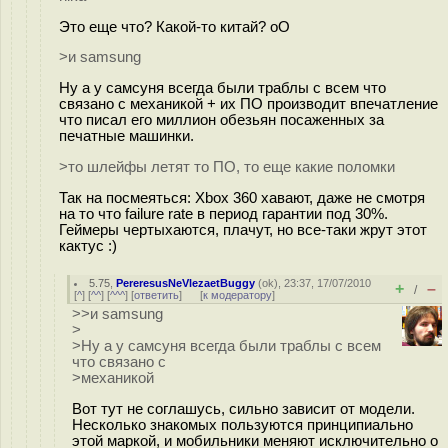
Это еще что? Какой-то китай? oO
>и samsung
Ну а у самсуня всегда были траблы с всем что
связано с механикой + их ПО производит впечатление
что писал его миллион обезьян посаженных за
печатные машинки.
>то шлейфы летят то ПО, то еще какие поломки
Так на посмеяться: Xbox 360 хавают, даже не смотря
на то что failure rate в период гарантии под 30%.
Геймеры чертыхаются, плачут, но все-таки жрут этот
кактус :)
5.75
,
PereresusNeVlezaetBuggy
(
ok
), 23:37, 17/07/2010
+
–
/
[
^
] [
^^
] [
^^^
] [
ответить
]
[
к модератору
]
>>и samsung
>
>Ну а у самсуня всегда были траблы с всем
что связано с
>механикой
Вот тут не соглашусь, сильно зависит от модели.
Несколько знакомых пользуются принципиально
этой маркой, и мобильники меняют исключительно о