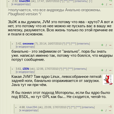
+2
2.32
,
User294
(
ok
), 17:47, 16/07/2010 [
^
] [
^^
] [
^^^
] [
ответить
]
[
↑
]
+
–
[
к модератору
]
/
>получается, что все андроеды Анально огорожены.
/*bugfixed version */
ЗЫЖ а вы думали, JVM это потому что ява - круто? А вот и
нет, это потому что из нее можно не пускать вас в вашу же
железку, разумеется. Всю жизнь только по этой причине ее
и пхали в основном.
3.42
,
ононим
(
?
), 20:14, 16/07/2010 [
^
] [
^^
] [
^^^
] [
ответить
]
+
–
/
[
к модератору
]
банально - это эвфимизм от "анально". пора бы знать
уже. написал именно так, потому что боялся, что модеры
потрут сообщение.
3.61
,
iZEN
(
ok
), 12:06, 17/07/2010 [
^
] [
^^
] [
^^^
] [
ответить
]
+
–
/
[
к модератору
]
Какая JVM? Там ядро Linux, левособранное пяткой
задней ноги, банально огораживается от загрузки.
Java тут ни при чём.
Я бы понял этот подход Моторолы, если бы ядро было
под BSDL, но тут GPL как бы... Не сходится, чегой-то.
–1
4.68
,
User294
(
ok
), 23:09, 17/07/2010 [
^
] [
^^
] [
^^^
] [
ответить
]
+
–
[
к модератору
]
/