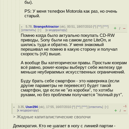
бы).
PS: У меня телефон Motorola как раз, но очень
старый.
5.78
,
StrangeAttractor
(
ok
), 00:51, 18/07/2010 [
^
] [
^^
] [
^^^
]
+
–
/
[
ответить
]
[
↑
] [
к модератору
]
Помню когда было актуально покупать CD-RW
приводы, Sony были на самом деле LiteOn, и
шились туда и обратно. У меня знакомый
перешивал не помню в какую сторону и получал
скорость (nX) выше.
А вообще Вы категорически правы. Простым юзерам
всё равно, power-юзеры выберут себе железку где
меньше неубираемых искусственных ограничиений.
Буду брать себе смартфон - это наверняка (если
другие параметры не перевесят) будет такой
смартфон, где если не "из коробки", то хотябы
руками, но без проблемм получается "полный рут".
–1
3.35
,
User294
(
ok
), 17:55, 16/07/2010 [
^
] [
^^
] [
^^^
] [
ответить
]
[
↑
]
+
–
[
к модератору
]
/
> Жадные капиталистические сволочи
Демократия. Кто не шагает в ногу с линией партии -