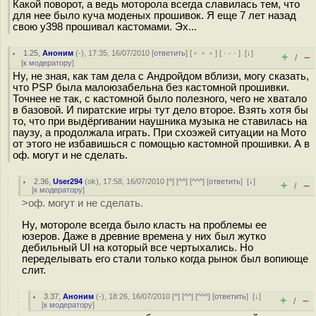
Какой поворот, а ведь моторола всегда славилась тем, что
для нее было куча моденых прошивок. Я еще 7 лет назад
свою у398 прошивал кастомами. Эх...
1.25
,
Аноним
(
-
), 17:35, 16/07/2010 [
ответить
] [
﹢﹢﹢
] [
· · ·
]
[
↓
]
+
–
/
[
к модератору
]
Ну, не зная, как там дела с Андройдом вблизи, могу сказать,
что PSP была малоюзабельна без кастомной прошивки.
Точнее не так, с кастомной было полезного, чего не хватало
в базовой. И пиратские игры тут дело второе. Взять хотя бы
то, что при выдёргивании наушника музыка не ставилась на
паузу, а продолжала играть. При схоэжей ситуации на Мото
от этого не избавишься с помощью кастомной прошивки. А в
оф. могут и не сделать.
2.36
,
User294
(
ok
), 17:58, 16/07/2010 [
^
] [
^^
] [
^^^
] [
ответить
]
[
↓
]
+
–
/
[
к модератору
]
>оф. могут и не сделать.
Ну, мотороле всегда было класть на проблемы ее
юзеров. Даже в древние времена у них был жутко
дебильный UI на который все чертыхались. Но
переделывать его стали только когда рынок был вопиюще
слит.
3.37
,
Аноним
(
-
), 18:26, 16/07/2010 [
^
] [
^^
] [
^^^
] [
ответить
]
[
↓
]
+
–
/
[
к модератору
]