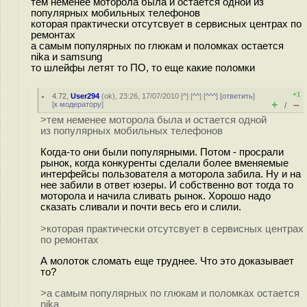
тем неменее моторола была и остается одной из
популярных мобильных телефонов
которая практически отсутсвует в сервисных центрах по
ремонтах
а самым популярных по глюкам и поломках остается
nika и samsung
то шлейфы летят то ПО, то еще какие поломки
+1
4.72
,
User294
(
ok
), 23:26, 17/07/2010 [
^
] [
^^
] [
^^^
] [
ответить
]
+
–
[
к модератору
]
/
>тем неменее моторола была и остается одной
из популярных мобильных телефонов
Когда-то они были популярными. Потом - просрали
рынок, когда конкуренты сделали более вменяемые
интерфейсы пользователя а моторола забила. Ну и на
нее забили в ответ юзеры. И собственно вот тогда то
моторола и начила сливать рынок. Хорошо надо
сказать сливали и почти весь его и слили.
>которая практически отсутсвует в сервисных центрах
по ремонтах
А молоток сломать еще труднее. Что это доказывает
то?
>а самым популярных по глюкам и поломках остается
nika