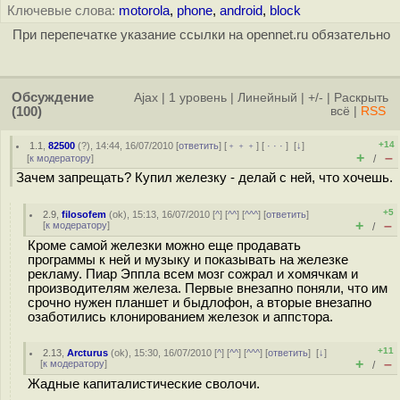
Ключевые слова:
motorola
,
phone
,
android
,
block
При перепечатке указание ссылки на opennet.ru обязательно
Обсуждение
Ajax
|
1 уровень
|
Линейный
|
+/-
|
Раскрыть
(100)
всё
|
RSS
+14
1.1
,
82500
(
?
), 14:44, 16/07/2010 [
ответить
] [
﹢﹢﹢
] [
· · ·
]
[
↓
]
+
–
[
к модератору
]
/
Зачем запрещать? Купил железку - делай с ней, что хочешь.
+5
2.9
,
filosofem
(
ok
), 15:13, 16/07/2010 [
^
] [
^^
] [
^^^
] [
ответить
]
+
–
[
к модератору
]
/
Кроме самой железки можно еще продавать
программы к ней и музыку и показывать на железке
рекламу. Пиар Эппла всем мозг сожрал и хомячкам и
производителям железа. Первые внезапно поняли, что им
срочно нужен планшет и быдлофон, а вторые внезапно
озаботились клонированием железок и аппстора.
+11
2.13
,
Arcturus
(
ok
), 15:30, 16/07/2010 [
^
] [
^^
] [
^^^
] [
ответить
]
[
↓
]
+
–
[
к модератору
]
/
Жадные капиталистические сволочи.