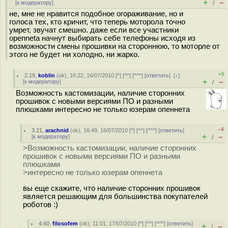
+
–
[
к модератору
]
/
не, мне не нравится подобное огораживание, но и
голоса тех, кто кричит, что теперь моторола точно
умрет, звучат смешно. даже если все участники
openneta начнут выбирать себе телефоны исходя из
возможности смены прошивки на стороннюю, то моторле от
этого не будет ни холодно, ни жарко.
+5
2.19
,
koblin
(
ok
), 16:22, 16/07/2010 [
^
] [
^^
] [
^^^
] [
ответить
]
[
↓
]
+
–
[
к модератору
]
/
Возможность кастомизации, наличие сторонних
прошивок с новыми версиями ПО и разными
плюшками интересно не только юзерам опеннета
–4
3.21
,
arachnid
(
ok
), 16:49, 16/07/2010 [
^
] [
^^
] [
^^^
] [
ответить
]
+
–
[
к модератору
]
/
>Возможность кастомизации, наличие сторонних
прошивок с новыми версиями ПО и разными
плюшками
>интересно не только юзерам опеннета
вы еще скажите, что наличие сторонних прошивок
является решающим для большинства покупателей
роботов :)
4.60
,
filosofem
(
ok
), 11:01, 17/07/2010 [
^
] [
^^
] [
^^^
] [
ответить
]
+
–
/