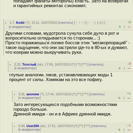
попадают фанаты моторолы) класть. Зато на возвратах
и гарантийных ремонтах сэкономят.
+8
1.7
,
Kodir
(
?
), 15:11, 16/07/2010 [
ответить
] [
﹢﹢﹢
] [
· · ·
]
[
↓
] [
↑
]
+
–
[
к модератору
]
/
Другими словами, мудотрола сунула себе дуло в рот и
вопросительно оглядывается по сторонам... :)
Просто поражаешься логике боссов этих "мегакорпораций" -
такое ощущение, что они застряли где-то в 80-ых и думают,
что юзерам можно выкручивать руки.
–9
2.22
,
Толстый
(
ok
), 17:05, 16/07/2010 [
^
] [
^^
] [
^^^
] [
ответить
]
+
–
[
к модератору
]
/
глупые аналогии. гиков, устанавливающих моды 1
процент от силы. Хомякам на это все пофигу.
+4
3.31
,
аноним
(
?
), 17:44, 16/07/2010 [
^
] [
^^
] [
^^^
] [
ответить
]
+
–
[
к модератору
]
/
Зато интересующихся подобными возможностями
гораздо больше.
Дрянной имидж - он и в Африке дрянной имидж.
–1
3.34
,
User294
(
ok
), 17:51, 16/07/2010 [
^
] [
^^
] [
^^^
] [
ответить
]
+
–
[
к модератору
]
/