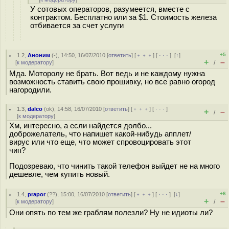
У сотовых операторов, разумеется, вместе с
контрактом. Бесплатно или за $1. Стоимость железа
отбивается за счет услуги
+5
1.2
,
Аноним
(
-
), 14:50, 16/07/2010 [
ответить
] [
﹢﹢﹢
] [
· · ·
]
[
↑
]
+
–
[
к модератору
]
/
Мда. Моторолу не брать. Вот ведь и не каждому нужна
возможность ставить свою прошивку, но все равно огород
нагородили.
1.3
,
dalco
(
ok
), 14:58, 16/07/2010 [
ответить
] [
﹢﹢﹢
] [
· · ·
]
+
–
/
[
к модератору
]
Хм, интересно, а если найдется долбо...
доброжелатель, что напишет какой-нибудь апплет/
вирус или что еще, что может спровоцировать этот
чип?
Подозреваю, что чинить такой телефон выйдет не на много
дешевле, чем купить новый.
+6
1.4
,
prapor
(
??
), 15:00, 16/07/2010 [
ответить
] [
﹢﹢﹢
] [
· · ·
]
[
↓
]
+
–
[
к модератору
]
/
Они опять по тем же граблям полезли? Ну не идиоты ли?