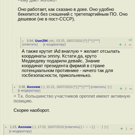
>ему дает яблоко?
Оно работает, как сказано в доке. Оно удобно
бекепится без сношений с третепартийным ПО. Оно
дешевое (не в пост-СССР).
+2
5.84
,
User294
(
ok
), 03:25, 18/07/2010 [
^
] [
^^
] [
^^^
]
+
–
[
ответить
]
[
к модератору
]
/
А также крутит iAd внаглую + желает отсылать
координаты эпплу. Кстати да, круто
Медведеву подарили девайс. Знание
координат президента фирмой в стране
потенциальном противнике - ничего так для
госбезопасности, прикольненько.
3.48
,
Аноним
(
-
), 21:21, 16/07/2010 [
^
] [
^^
] [
^^^
] [
ответить
]
[
↑
]
+
–
/
[
к модератору
]
> Т.к. большинство участников opennet имеют активную
позицию.
Скорее наоборот.
1.23
,
Аноним
(
-
), 17:22, 16/07/2010 [
ответить
] [
﹢﹢﹢
] [
· · ·
]
[
↑
]
+
–
/
[
к модератору
]