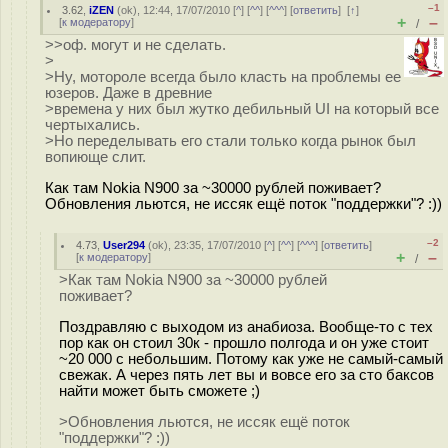
–1
3.62
,
iZEN
(
ok
), 12:44, 17/07/2010 [
^
] [
^^
] [
^^^
] [
ответить
]
[
↑
]
+
–
[
к модератору
]
/
>>оф. могут и не сделать.
>
>Ну, мотороле всегда было класть на проблемы ее
юзеров. Даже в древние
>времена у них был жутко дебильный UI на который все
чертыхались.
>Но переделывать его стали только когда рынок был
вопиюще слит.
Как там Nokia N900 за ~30000 рублей поживает?
Обновления льются, не иссяк ещё поток "поддержки"? :))
–2
4.73
,
User294
(
ok
), 23:35, 17/07/2010 [
^
] [
^^
] [
^^^
] [
ответить
]
+
–
[
к модератору
]
/
>Как там Nokia N900 за ~30000 рублей
поживает?
Поздравляю с выходом из анабиоза. Вообще-то с тех
пор как он стоил 30к - прошло полгода и он уже стоит
~20 000 с небольшим. Потому как уже не самый-самый
свежак. А через пять лет вы и вовсе его за сто баксов
найти может быть сможете ;)
>Обновления льются, не иссяк ещё поток
"поддержки"? :))