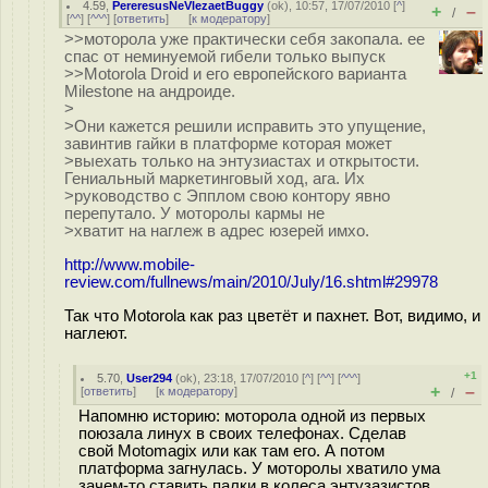
4.59
,
PereresusNeVlezaetBuggy
(
ok
), 10:57, 17/07/2010 [
^
]
+
–
/
[
^^
] [
^^^
] [
ответить
]
[
к модератору
]
>>моторола уже практически себя закопала. ее
спас от неминуемой гибели только выпуск
>>Motorola Droid и его европейского варианта
Milestone на андроиде.
>
>Они кажется решили исправить это упущение,
завинтив гайки в платформе которая может
>выехать только на энтузиастах и открытости.
Гениальный маркетинговый ход, ага. Их
>руководство с Эпплом свою контору явно
перепутало. У моторолы кармы не
>хватит на наглеж в адрес юзерей имхо.
http://www.mobile-
review.com/fullnews/main/2010/July/16.shtml#29978
Так что Motorola как раз цветёт и пахнет. Вот, видимо, и
наглеют.
+1
5.70
,
User294
(
ok
), 23:18, 17/07/2010 [
^
] [
^^
] [
^^^
]
+
–
[
ответить
]
[
к модератору
]
/
Напомню историю: моторола одной из первых
поюзала линух в своих телефонах. Сделав
свой Motomagix или как там его. А потом
платформа загнулась. У моторолы хватило ума
зачем-то ставить палки в колеса энтузазистов