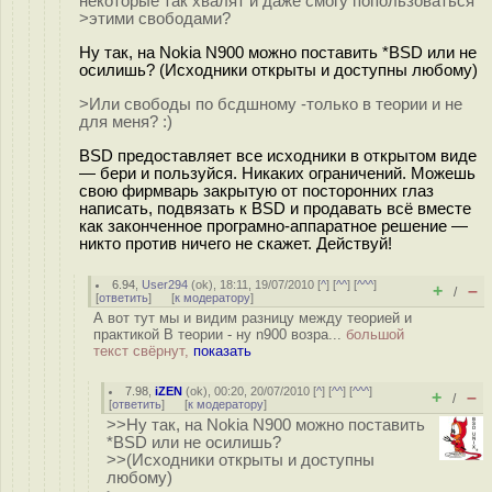
некоторые так хвалят и даже смогу попользоваться
>этими свободами?
Ну так, на Nokia N900 можно поставить *BSD или не
осилишь? (Исходники открыты и доступны любому)
>Или свободы по бсдшному -только в теории и не
для меня? :)
BSD предоставляет все исходники в открытом виде
— бери и пользуйся. Никаких ограничений. Можешь
свою фирмварь закрытую от посторонних глаз
написать, подвязать к BSD и продавать всё вместе
как законченное програмно-аппаратное решение —
никто против ничего не скажет. Действуй!
6.94
,
User294
(
ok
), 18:11, 19/07/2010 [
^
] [
^^
] [
^^^
]
+
–
/
[
ответить
]
[
к модератору
]
А вот тут мы и видим разницу между теорией и
практикой В теории - ну n900 возра...
большой
текст свёрнут,
показать
7.98
,
iZEN
(
ok
), 00:20, 20/07/2010 [
^
] [
^^
] [
^^^
]
+
–
/
[
ответить
]
[
к модератору
]
>>Ну так, на Nokia N900 можно поставить
*BSD или не осилишь?
>>(Исходники открыты и доступны
любому)