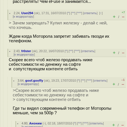
расстрелять! Чем eFuse и занимается...
+7
2.24
,
User294
(
ok
), 17:31, 16/07/2010 [
^
] [
^^
] [
^^^
] [
ответить
]
[
↑
]
+
–
[
к модератору
]
/
> Зачем запрещать? Купил железку - делай с ней,
что хочешь.
Ждем когда Моторола запретит забивать гвозди их
телефоном.
2.43
,
fr0ster
(
ok
), 20:22, 16/07/2010 [
^
] [
^^
] [
^^^
] [
ответить
]
+
–
/
[
к модератору
]
Скорее всего чтоб железо продавать ниже
себестоимости но денежку на софте
и сопутствующем контенте отбить
–1
3.64
,
goof.gooffy
(
ok
), 19:23, 17/07/2010 [
^
] [
^^
] [
^^^
] [
ответить
]
+
–
[
к модератору
]
/
>Скорее всего чтоб железо продавать ниже
себестоимости но денежку на софте и
> сопутствующем контенте отбить
Где ты видел современный телефон от Моторолы
меньше, чем за 500р ?
4.80
,
Аноним
(
-
), 02:18, 18/07/2010 [
^
] [
^^
] [
^^^
] [
ответить
]
+
–
/
[
к модератору
]