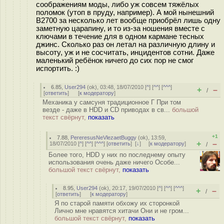
соображениям моды, либо уж совсем тяжёлых
поломок (утоп в пруду, например). А мой нынешний
B2700 за несколько лет вообще приобрёл лишь одну
заметную царапину, и то из-за ношения вместе с
ключами в течение для в одном кармане тесных
джинс. Сколько раз он летал на различную длину и
высоту, уж и не сосчитать, инцидентов сотни. Даже
маленький ребёнок ничего до сих пор не смог
испортить. :)
6.85
,
User294
(
ok
), 03:48, 18/07/2010 [
^
] [
^^
] [
^^^
]
+
–
/
[
ответить
]
[
к модератору
]
Механика у самсуня традиционное Г При том
везде - даже в HDD и CD приводах в св...
большой
текст свёрнут,
показать
+1
7.88
,
PereresusNeVlezaetBuggy
(
ok
), 13:59,
+
–
18/07/2010 [
^
] [
^^
] [
^^^
] [
ответить
]
[
↓
] [
к модератору
]
/
Более того, HDD у них по последнему опыту
использования очень даже ничего Особе...
большой текст свёрнут,
показать
8.95
,
User294
(
ok
), 20:17, 19/07/2010 [
^
] [
^^
] [
^^^
]
+
–
/
[
ответить
]
[
к модератору
]
Я по старой памяти обхожу их сторонкой
Лично мне нравятся хитачи Они и не гром...
большой текст свёрнут,
показать