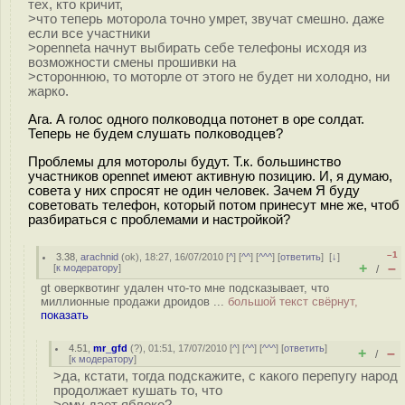
тех, кто кричит,
>что теперь моторола точно умрет, звучат смешно. даже
если все участники
>openneta начнут выбирать себе телефоны исходя из
возможности смены прошивки на
>стороннюю, то моторле от этого не будет ни холодно, ни
жарко.
Ага. А голос одного полководца потонет в оре солдат.
Теперь не будем слушать полководцев?
Проблемы для моторолы будут. Т.к. большинство
участников opennet имеют активную позицию. И, я думаю,
совета у них спросят не один человек. Зачем Я буду
советовать телефон, который потом принесут мне же, чтоб
разбираться с проблемами и настройкой?
–1
3.38
,
arachnid
(
ok
), 18:27, 16/07/2010 [
^
] [
^^
] [
^^^
] [
ответить
]
[
↓
]
+
–
[
к модератору
]
/
gt оверквотинг удален что-то мне подсказывает, что
миллионные продажи дроидов ...
большой текст свёрнут,
показать
4.51
,
mr_gfd
(
?
), 01:51, 17/07/2010 [
^
] [
^^
] [
^^^
] [
ответить
]
+
–
/
[
к модератору
]
>да, кстати, тогда подскажите, с какого перепугу народ
продолжает кушать то, что