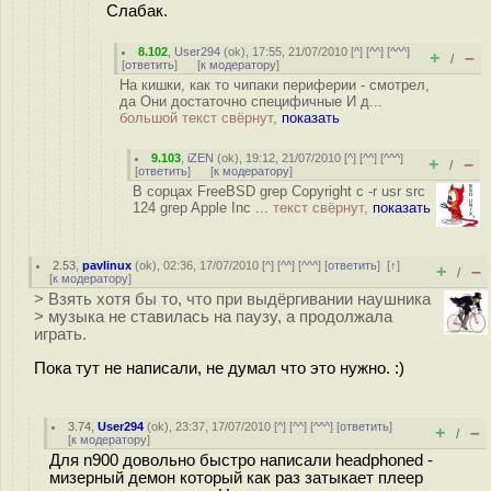
Слабак.
8.102
,
User294
(
ok
), 17:55, 21/07/2010 [
^
] [
^^
] [
^^^
]
+
–
/
[
ответить
]
[
к модератору
]
На кишки, как то чипаки периферии - смотрел,
да Они достаточно специфичные И д...
большой текст свёрнут,
показать
9.103
,
iZEN
(
ok
), 19:12, 21/07/2010 [
^
] [
^^
] [
^^^
]
+
–
/
[
ответить
]
[
к модератору
]
В сорцах FreeBSD grep Copyright c -r usr src
124 grep Apple Inc ...
текст свёрнут,
показать
2.53
,
pavlinux
(
ok
), 02:36, 17/07/2010 [
^
] [
^^
] [
^^^
] [
ответить
]
[
↑
]
+
–
/
[
к модератору
]
> Взять хотя бы то, что при выдёргивании наушника
> музыка не ставилась на паузу, а продолжала
играть.
Пока тут не написали, не думал что это нужно. :)
3.74
,
User294
(
ok
), 23:37, 17/07/2010 [
^
] [
^^
] [
^^^
] [
ответить
]
+
–
/
[
к модератору
]
Для n900 довольно быстро написали headphoned -
мизерный демон который как раз затыкает плеер