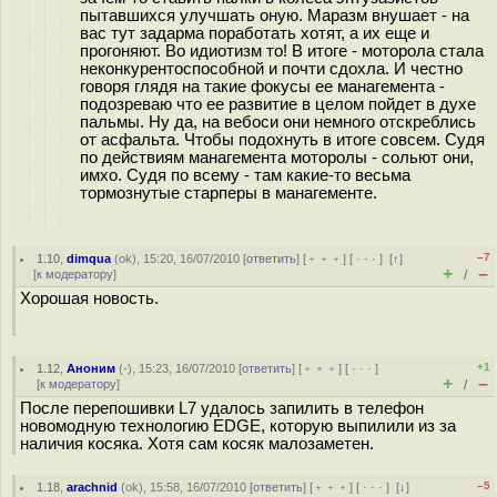
пытавшихся улучшать оную. Маразм внушает - на
вас тут задарма поработать хотят, а их еще и
прогоняют. Во идиотизм то! В итоге - моторола стала
неконкурентоспособной и почти сдохла. И честно
говоря глядя на такие фокусы ее манагемента -
подозреваю что ее развитие в целом пойдет в духе
пальмы. Ну да, на вебоси они немного отскреблись
от асфальта. Чтобы подохнуть в итоге совсем. Судя
по действиям манагемента моторолы - сольют они,
имхо. Судя по всему - там какие-то весьма
тормознутые старперы в манагементе.
–7
1.10
,
dimqua
(
ok
), 15:20, 16/07/2010 [
ответить
] [
﹢﹢﹢
] [
· · ·
]
[
↑
]
+
–
[
к модератору
]
/
Хорошая новость.
+1
1.12
,
Аноним
(
-
), 15:23, 16/07/2010 [
ответить
] [
﹢﹢﹢
] [
· · ·
]
+
–
[
к модератору
]
/
После перепошивки L7 удалось запилить в телефон
новомодную технологию EDGE, которую выпилили из за
наличия косяка. Хотя сам косяк малозаметен.
–5
1.18
,
arachnid
(
ok
), 15:58, 16/07/2010 [
ответить
] [
﹢﹢﹢
] [
· · ·
]
[
↓
]