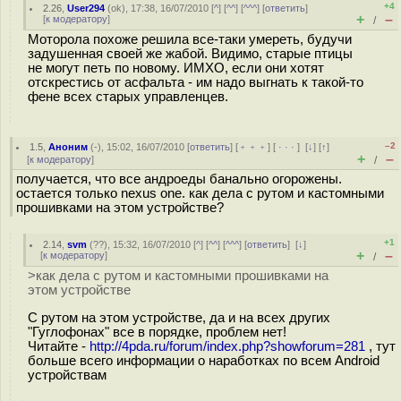
+4
2.26
,
User294
(
ok
), 17:38, 16/07/2010 [
^
] [
^^
] [
^^^
] [
ответить
]
+
–
[
к модератору
]
/
Моторола похоже решила все-таки умереть, будучи
задушенная своей же жабой. Видимо, старые птицы
не могут петь по новому. ИМХО, если они хотят
отскрестись от асфальта - им надо выгнать к такой-то
фене всех старых управленцев.
–2
1.5
,
Аноним
(
-
), 15:02, 16/07/2010 [
ответить
] [
﹢﹢﹢
] [
· · ·
]
[
↓
] [
↑
]
+
–
[
к модератору
]
/
получается, что все андроеды банально огорожены.
остается только nexus one. как дела с рутом и кастомными
прошивками на этом устройстве?
+1
2.14
,
svm
(
??
), 15:32, 16/07/2010 [
^
] [
^^
] [
^^^
] [
ответить
]
[
↓
]
+
–
[
к модератору
]
/
>как дела с рутом и кастомными прошивками на
этом устройстве
С рутом на этом устройстве, да и на всех других
"Гуглофонах" все в порядке, проблем нет!
Читайте -
http://4pda.ru/forum/index.php?showforum=281
, тут
больше всего информации о наработках по всем Android
устройствам