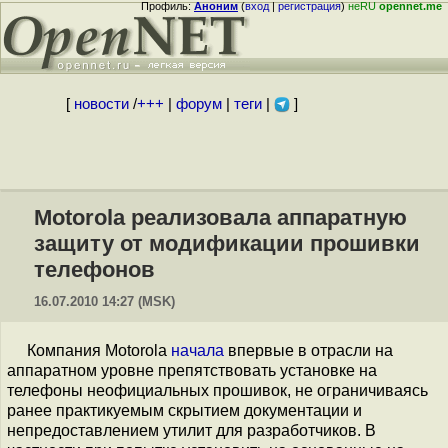
Профиль:
Аноним
(
вход
|
регистрация
)
неRU
opennet.me
[
новости
/
+++
|
форум
|
теги
|
]
Motorola реализовала аппаратную
защиту от модификации прошивки
телефонов
16.07.2010 14:27 (MSK)
Компания Motorola
начала
впервые в отрасли на
аппаратном уровне препятствовать установке на
телефоны неофициальных прошивок, не ограничиваясь
ранее практикуемым скрытием документации и
непредоставлением утилит для разработчиков. В