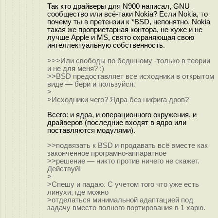
Так кто драйверы для N900 написал, GNU
сообщество или всё-таки Nokia? Если Nokia, то
почему ты в претензии к *BSD, непонятно. Nokia
такая же проприетарная контора, не хуже и не
лучше Apple и MS, свято охраняющая свою
интеллектуальную собственность.
>>>Или свободы по бсдшному -только в теории
и не для меня? :)
>>BSD предоставляет все исходники в открытом
виде — бери и пользуйся.
>
>Исходники чего? Ядра без нифига дров?
Всего: и ядра, и операционного окружения, и
драйверов (последние входят в ядро или
поставляются модулями).
>>подвязать к BSD и продавать всё вместе как
законченное програмно-аппаратное
>>решение — никто против ничего не скажет.
Действуй!
>
>Спешу и падаю. С учетом того что уже есть
линухи, где можно
>отделаться минимальной адаптацией под
задачу вместо полного портирования в 1 харю.