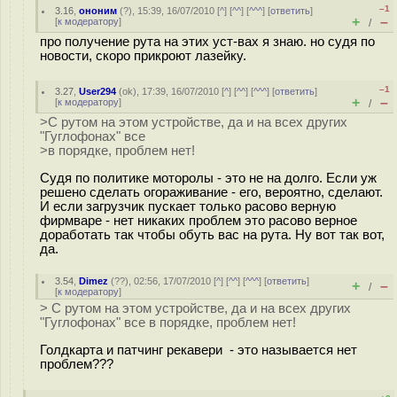
–1
3.16
,
ононим
(
?
), 15:39, 16/07/2010 [
^
] [
^^
] [
^^^
] [
ответить
]
+
–
[
к модератору
]
/
про получение рута на этих уст-вах я знаю. но судя по
новости, скоро прикроют лазейку.
–1
3.27
,
User294
(
ok
), 17:39, 16/07/2010 [
^
] [
^^
] [
^^^
] [
ответить
]
+
–
[
к модератору
]
/
>С рутом на этом устройстве, да и на всех других
"Гуглофонах" все
>в порядке, проблем нет!
Судя по политике моторолы - это не на долго. Если уж
решено сделать огораживание - его, вероятно, сделают.
И если загрузчик пускает только расово верную
фирмваре - нет никаких проблем это расово верное
доработать так чтобы обуть вас на рута. Ну вот так вот,
да.
3.54
,
Dimez
(
??
), 02:56, 17/07/2010 [
^
] [
^^
] [
^^^
] [
ответить
]
+
–
/
[
к модератору
]
> С рутом на этом устройстве, да и на всех других
"Гуглофонах" все в порядке, проблем нет!
Голдкарта и патчинг рекавери - это называется нет
проблем???