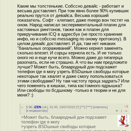
Какие мы толстенькие. Собссно девайс - работает и
весьма доставляет. При том явно более 90% купивших
реально прутся от девайса. Весьма хороший
показатель. Софт - клепают, даже meego вон тестят на
оном. Народ написал экспериментальный плагин для
кастомных рингтонов, также как и плагин для
прикручивания ICQ в адресбук (не просто хранения
инфо, но и собссно messaging по оному протоколу). В
целом девайс доставляет. И да, там нет никаких
"банальных огораживаний". Можно кернел заменять
сколько влезет. И сорцы кернела есть. И не только
оного но и еще кучи всего. Можно даже до гигагерца
разогнать, если не страшно. А что вы нам предложите
лучше? Может быть, блаародный дон подскажет
телефон где я могу узреть BSDшные свободы которые
некоторые так хвалят и даже смогу попользоваться
этими свободами? Ну там частоту проца задрать? Или
чего поменять в кишках, типа кастомного ядрышка?
Или свободы по бсдшному -только в теории и не для
меня? :)
–1
5.90
,
iZEN
(
ok
), 01:45, 19/07/2010 [
^
] [
^^
] [
^^^
] [
ответить
]
+
–
[
к модератору
]
/
>Может быть, блаародный дон подскажет
телефон где я могу
>узреть BSDшные свободы которые