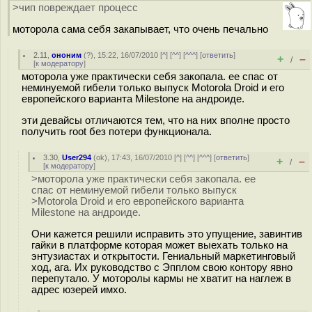
>чип повреждает процесс
моторола сама себя закапывает, что очень печально
2.11
,
ононим
(
?
), 15:22, 16/07/2010 [
^
] [
^^
] [
^^^
] [
ответить
]
+
–
/
[
к модератору
]
моторола уже практически себя закопала. ее спас от
неминуемой гибели только выпуск Motorola Droid и его
европейского варианта Milestone на андроиде.
эти девайсы отличаются тем, что на них вполне просто
получить root без потери функционала.
3.30
,
User294
(
ok
), 17:43, 16/07/2010 [
^
] [
^^
] [
^^^
] [
ответить
]
+
–
/
[
к модератору
]
>моторола уже практически себя закопала. ее
спас от неминуемой гибели только выпуск
>Motorola Droid и его европейского варианта
Milestone на андроиде.
Они кажется решили исправить это упущение, завинтив
гайки в платформе которая может выехать только на
энтузиастах и открытости. Гениальный маркетинговый
ход, ага. Их руководство с Эпплом свою контору явно
перепутало. У моторолы кармы не хватит на наглеж в
адрес юзерей имхо.