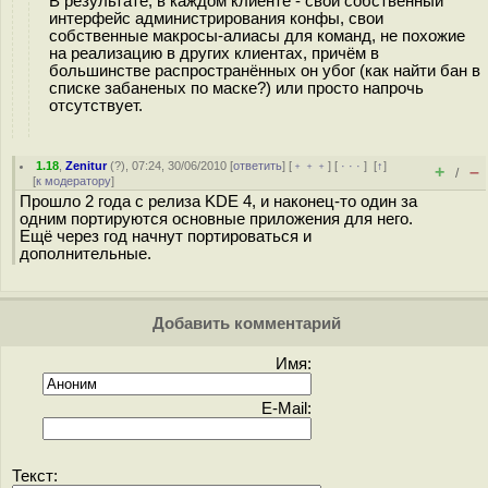
В результате, в каждом клиенте - свой собственный
интерфейс администрирования конфы, свои
собственные макросы-алиасы для команд, не похожие
на реализацию в других клиентах, причём в
большинстве распространённых он убог (как найти бан в
списке забаненых по маске?) или просто напрочь
отсутствует.
1.18
,
Zenitur
(
?
), 07:24, 30/06/2010 [
ответить
] [
﹢﹢﹢
] [
· · ·
]
[
↑
]
+
–
/
[
к модератору
]
Прошло 2 года с релиза KDE 4, и наконец-то один за
одним портируются основные приложения для него.
Ещё через год начнут портироваться и
дополнительные.
Добавить комментарий
Имя:
E-Mail:
Текст: