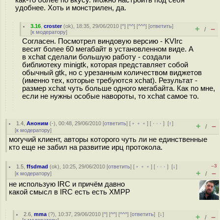
как-то более по вкусу. Можно настроить под себя
удобнее. Хоть и монстрилен, да.
3.16
,
croster
(
ok
), 18:35, 29/06/2010 [
^
] [
^^
] [
^^^
] [
ответить
]
+
–
/
[
к модератору
]
Согласен. Посмотрел виндовую версию - KVIrc
весит более 60 мегабайт в установленном виде. А
в xchat сделали большую работу - создали
библиотеку minigtk, которая представляет собой
обычный gtk, но с урезанным количеством виджетов
(именно тех, которые требуются xchat). Результат -
размер xchat чуть больше одного мегабайта. Как по мне,
если не нужны особые навороты, то xchat самое то.
1.4
,
Аноним
(
-
), 00:48, 29/06/2010 [
ответить
] [
﹢﹢﹢
] [
· · ·
]
[
↑
]
+
–
/
[
к модератору
]
могучий клиент, авторы которого чуть ли не единственные
кто еще не забил на развитие ирц протокола.
–3
1.5
,
ffsdmad
(
ok
), 10:25, 29/06/2010 [
ответить
] [
﹢﹢﹢
] [
· · ·
]
[
↓
]
+
–
[
к модератору
]
/
не использую IRC и причём давно
какой смысл в IRC есть есть XMPP
2.6
,
mma
(
?
), 10:37, 29/06/2010 [
^
] [
^^
] [
^^^
] [
ответить
]
[
↓
]
+
–
/