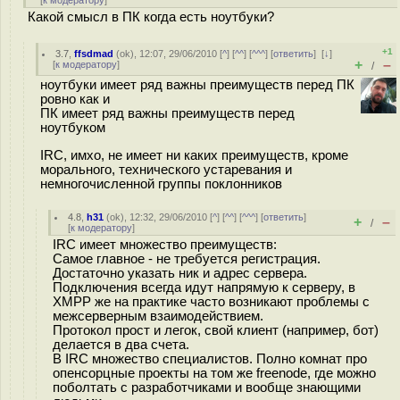
[
к модератору
]
Какой смысл в ПК когда есть ноутбуки?
+1
3.7
,
ffsdmad
(
ok
), 12:07, 29/06/2010 [
^
] [
^^
] [
^^^
] [
ответить
]
[
↓
]
+
–
[
к модератору
]
/
ноутбуки имеет ряд важны преимуществ перед ПК
ровно как и
ПК имеет ряд важны преимуществ перед
ноутбуком
IRC, имхо, не имеет ни каких преимуществ, кроме
морального, технического устаревания и
немногочисленной группы поклонников
4.8
,
h31
(
ok
), 12:32, 29/06/2010 [
^
] [
^^
] [
^^^
] [
ответить
]
+
–
/
[
к модератору
]
IRC имеет множество преимуществ:
Самое главное - не требуется регистрация.
Достаточно указать ник и адрес сервера.
Подключения всегда идут напрямую к серверу, в
XMPP же на практике часто возникают проблемы с
межсерверным взаимодействием.
Протокол прост и легок, свой клиент (например, бот)
делается в два счета.
В IRC множество специалистов. Полно комнат про
опенсорцные проекты на том же freenode, где можно
поболтать с разработчиками и вообще знающими