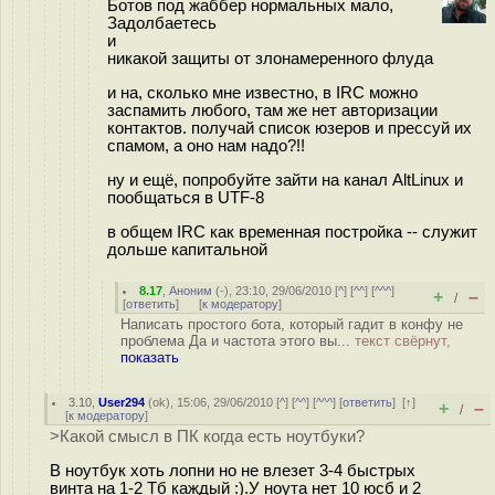
Ботов под жаббер нормальных мало,
Задолбаетесь
и
никакой защиты от злонамеренного флуда
и на, сколько мне известно, в IRC можно
заспамить любого, там же нет авторизации
контактов. получай список юзеров и прессуй их
спамом, а оно нам надо?!!
ну и ещё, попробуйте зайти на канал AltLinux и
пообщаться в UTF-8
в общем IRC как временная постройка -- служит
дольше капитальной
8.17
,
Аноним
(
-
), 23:10, 29/06/2010 [
^
] [
^^
] [
^^^
]
+
–
/
[
ответить
]
[
к модератору
]
Написать простого бота, который гадит в конфу не
проблема Да и частота этого вы...
текст свёрнут,
показать
3.10
,
User294
(
ok
), 15:06, 29/06/2010 [
^
] [
^^
] [
^^^
] [
ответить
]
[
↑
]
+
–
/
[
к модератору
]
>Какой смысл в ПК когда есть ноутбуки?
В ноутбук хоть лопни но не влезет 3-4 быстрых
винта на 1-2 Тб каждый :).У ноута нет 10 юсб и 2