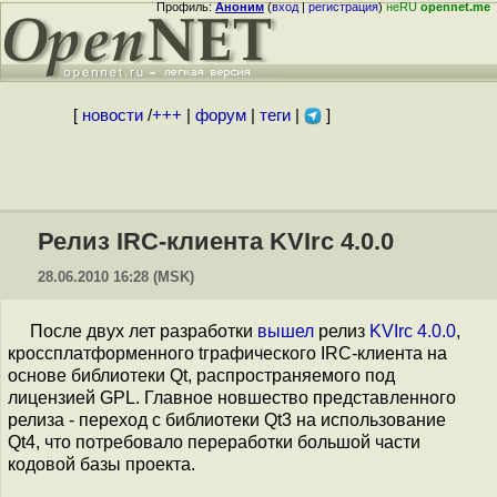
Профиль:
Аноним
(
вход
|
регистрация
)
неRU
opennet.me
[
новости
/
+++
|
форум
|
теги
|
]
Релиз IRC-клиента KVIrc 4.0.0
28.06.2010 16:28 (MSK)
После двух лет разработки
вышел
релиз
KVIrc 4.0.0
,
кроссплатформенного tграфического IRC-клиента на
основе библиотеки Qt, распространяемого под
лицензией GPL. Главное новшество представленного
релиза - переход с библиотеки Qt3 на использование
Qt4, что потребовало переработки большой части
кодовой базы проекта.