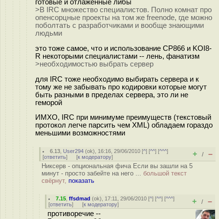
готовые и отлаженные либы
>В IRC множество специалистов. Полно комнат про
опенсорцные проекты на том же freenode, где можно
поболтать с разработчиками и вообще знающими
людьми
это тоже самое, что и использование CP866 и KOI8-
R некоторыми специалистами -- лень, фанатизм
>необходимостью выбрать сервер
для IRC тоже необходимо выбирать сервера и к
тому же не забывать про кодировки которые могут
быть разными в пределах сервера, это ли не
геморой
ИМХО, IRC при минимуме преимуществ (текстовый
протокол легче парсить чем XML) обладаем гораздо
меньшими возможностями
6.13
,
User294
(
ok
), 16:16, 29/06/2010 [
^
] [
^^
] [
^^^
]
+
–
/
[
ответить
]
[
к модератору
]
Никсерв - опциональная фича Если вы зашли на 5
минут - просто забейте на него ...
большой текст
свёрнут,
показать
7.15
,
ffsdmad
(
ok
), 17:11, 29/06/2010 [
^
] [
^^
] [
^^^
]
+
–
/
[
ответить
]
[
к модератору
]
противоречие --