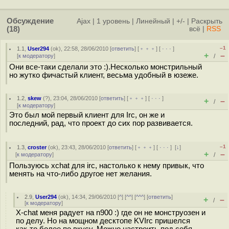
Обсуждение
Ajax
|
1 уровень
|
Линейный
|
+/-
|
Раскрыть
(18)
всё
|
RSS
–1
1.1
,
User294
(
ok
), 22:58, 28/06/2010 [
ответить
] [
﹢﹢﹢
] [
· · ·
]
+
–
[
к модератору
]
/
Они все-таки сделали это :).Несколько монстрильный
но жутко фичастый клиент, весьма удобный в юзеже.
1.2
,
skew
(
?
), 23:04, 28/06/2010 [
ответить
] [
﹢﹢﹢
] [
· · ·
]
+
–
/
[
к модератору
]
Это был мой первый клиент для Irc, он же и
последний, рад, что проект до сих пор развивается.
–1
1.3
,
croster
(
ok
), 23:43, 28/06/2010 [
ответить
] [
﹢﹢﹢
] [
· · ·
]
[
↓
]
+
–
[
к модератору
]
/
Пользуюсь xchat для irc, настолько к нему привык, что
менять на что-либо другое нет желания.
2.9
,
User294
(
ok
), 14:34, 29/06/2010 [
^
] [
^^
] [
^^^
] [
ответить
]
+
–
/
[
к модератору
]
X-chat меня радует на n900 :) где он не монструозен и
по делу. Но на мощном десктопе KVIrc пришелся