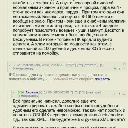
гигабитных эзернета. А ноут с непозорной видяхой,
нормальным экраном и приличным процом, ядра на 4 -
стоит почти как иномарка, пардон. При том что один фиг
не таскаемый. Бывают ли ноуты с 8-16Гб памяти я
вообще не знаю. При том - они еще и снабжены мелкими
и визгливыми вентиляторами, так что если 4-ядерник
попробует помолотить всерьез - уши завянут. Десктоп в
нормальном корпусе может быть вообще почти
бесшумным. В итоге - топовые ПК врядли куда-то
денутся. А хлам который по мощности как атом, с
говноклавой за 100 рублей и диском на 80 гб ессно
отправится на помойку.
+1
2.12
,
User294
(
ok
), 15:31, 29/06/2010 [
^
] [
^^
] [
^^^
] [
ответить
]
[
↑
]
+
–
[
к модератору
]
/
IRC создан для групчатов и делает одну вещь, но как и
положено в unix way - ...
большой текст свёрнут,
показать
3.14
,
Аноним
(
-
), 17:05, 29/06/2010 [
^
] [
^^
] [
^^^
] [
ответить
]
+
–
/
[
к модератору
]
Всё правильно написал, дополню ещё что
администрировать джабер конфы просто неудобно и
удобным его сделать невозможно, так как нет простых и
понятных ОБЩИХ серверных команд типа /kick /mode и
т.д., так как XML... Не будете же Вы руками XML писать?