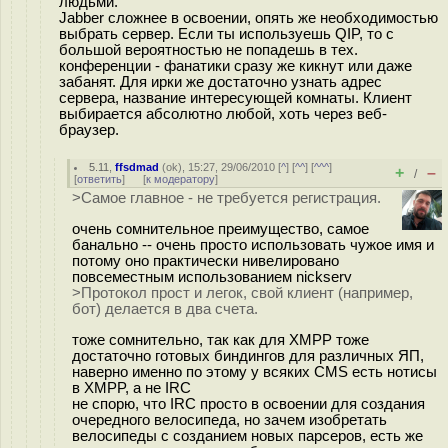
людьми.
Jabber сложнее в освоении, опять же необходимостью
выбрать сервер. Если ты используешь QIP, то с
большой вероятностью не попадешь в тех.
конференции - фанатики сразу же кикнут или даже
забанят. Для ирки же достаточно узнать адрес
сервера, название интересующей комнаты. Клиент
выбирается абсолютно любой, хоть через веб-
браузер.
5.11
,
ffsdmad
(
ok
), 15:27, 29/06/2010 [
^
] [
^^
] [
^^^
]
+
–
/
[
ответить
]
[
к модератору
]
>Самое главное - не требуется регистрация.
очень сомнительное преимущество, самое
банально -- очень просто использовать чужое имя и
потому оно практически нивелировано
повсеместным использованием nickserv
>Протокол прост и легок, свой клиент (например,
бот) делается в два счета.
тоже сомнительно, так как для XMPP тоже
достаточно готовых биндингов для различных ЯП,
наверно именно по этому у всяких CMS есть нотисы
в XMPP, а не IRC
не спорю, что IRC просто в освоении для создания
очередного велосипеда, но зачем изобретать
велосипеды с созданием новых парсеров, есть же