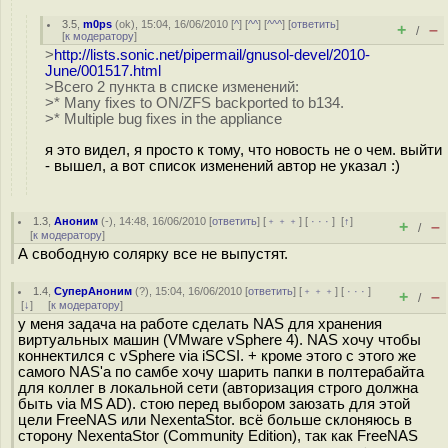
3.5
,
m0ps
(
ok
), 15:04, 16/06/2010 [
^
] [
^^
] [
^^^
] [
ответить
]
+
–
/
[
к модератору
]
>
http://lists.sonic.net/pipermail/gnusol-devel/2010-
June/001517.html
>Всего 2 пункта в списке изменений:
>* Many fixes to ON/ZFS backported to b134.
>* Multiple bug fixes in the appliance
я это видел, я просто к тому, что новость не о чем. выйти
- вышел, а вот список изменений автор не указал :)
1.3
,
Аноним
(
-
), 14:48, 16/06/2010 [
ответить
] [
﹢﹢﹢
] [
· · ·
]
[
↑
]
+
–
/
[
к модератору
]
А свободную солярку все не выпустят.
1.4
,
СуперАноним
(
?
), 15:04, 16/06/2010 [
ответить
] [
﹢﹢﹢
] [
· · ·
]
+
–
/
[
↓
] [
к модератору
]
у меня задача на работе сделать NAS для хранения
виртуальных машин (VMware vSphere 4). NAS хочу чтобы
коннектился с vSphere via iSCSI. + кроме этого с этого же
самого NAS'а по самбе хочу шарить папки в полтерабайта
для коллег в локальной сети (авторизация строго должна
быть via MS AD). стою перед выбором заюзать для этой
цели FreeNAS или NexentaStor. всё больше склоняюсь в
сторону NexentaStor (Community Edition), так как FreeNAS