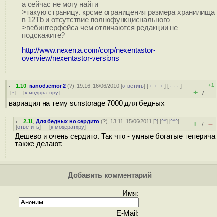
а сейчас не могу найти
>такую страницу. кроме ограницения размера хранилища
в 12Tb и отсутствие полнофункционального
>вебинтерфейса чем отличаются редакции не
подскажите?
http://www.nexenta.com/corp/nexentastor-
overview/nexentastor-versions
+1
1.10
,
nanodaemon2
(
?
), 19:16, 16/06/2010 [
ответить
] [
﹢﹢﹢
] [
· · ·
]
+
–
[
↑
] [
к модератору
]
/
вариация на тему sunstorage 7000 для бедных
2.11
,
Для бедных но сердито
(
?
), 13:11, 15/06/2011 [
^
] [
^^
] [
^^^
]
+
–
/
[
ответить
]
[
к модератору
]
Дешево и очень сердито. Так что - умные богатые теперича
также делают.
Добавить комментарий
Имя:
E-Mail: