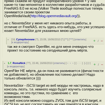
прямо скажем не продукт корпоративного уровня + у них
какие-то там непонятки в коллективе разработчиков и судьба
FreeNAS 8.0 не ясна (Volker Theile вообще полностью теперь
занимается своим проектом
OpenMediaVault(
http://blog.openmediavault.org/
)).
но с NexentaStor у меня нет никакого опыта работы, в
отличие от FreeNAS. есть здесь кто-нибудь, кто уже успешно
юзает NexentaStor для указанных мною целей?
2.6
,
СуперАноним
(
?
), 15:09, 16/06/2010 [
^
] [
^^
] [
^^^
] [
ответить
]
+
–
/
[
к модератору
]
так же я смотрел Openfiler, но для меня очевидно что
проект по состоянию на сегодняшний день мёртв.
1.7
,
RomaNick
(
??
), 15:46, 16/06/2010 [
ответить
] [
﹢﹢﹢
] [
· · ·
]
[
↓
] [
↑
]
+
–
/
[
к модератору
]
OpenFiler НЕ мёртв, да он пока не развивается (фичастности
не добавляют), но обновления постоянно делают! Надо
только обновлятся ))))
NexentaStor - iSCSI target из веб морды не настроишь, надо в
консоль лезть. т.е. немного надо будет изучить солярисные
команды, но это пустяки, по сравнению с его
возможностями.
Из веб консоли можно создать ZVOL том для iSCSI target, и
iSCSI lun, но вот соспоставить их уже придётся в консоли