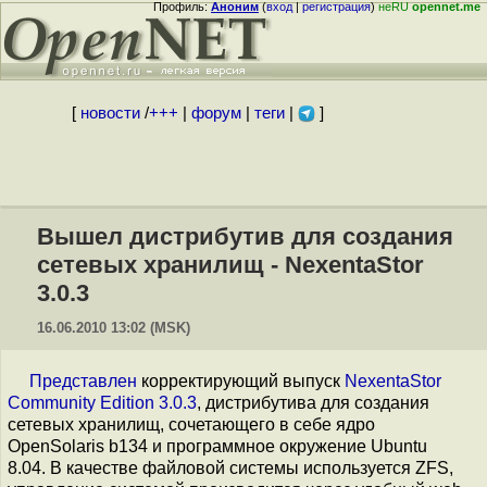
Профиль:
Аноним
(
вход
|
регистрация
)
неRU
opennet.me
[
новости
/
+++
|
форум
|
теги
|
]
Вышел дистрибутив для создания
сетевых хранилищ - NexentaStor
3.0.3
16.06.2010 13:02 (MSK)
Представлен
корректирующий выпуск
NexentaStor
Community Edition 3.0.3
, дистрибутива для создания
сетевых хранилищ, сочетающего в себе ядро
OpenSolaris b134 и программное окружение Ubuntu
8.04. В качестве файловой системы используется ZFS,