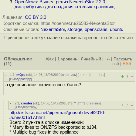
OpenNews: Вышел релиз NexentaStor 2.2.0,
дистрибутива для создания сетевых хранилищ
Лицензия:
CC BY 3.0
Короткая ссылка: https://opennet.ru/26983-NexentaStor
Ключевые слова:
NexentaStor
,
storage
,
opensolaris
,
ubuntu
При перепечатке указание ссылки на opennet.ru обязательно
Обсуждение
Ajax
|
1 уровень
|
Линейный
|
+/-
|
Раскрыть
(11)
всё
|
RSS
1.1
,
m0ps
(
ok
), 14:26, 16/06/2010 [
ответить
] [
﹢﹢﹢
] [
· · ·
]
[
↓
]
+
–
/
[
к модератору
]
а где описание пофиксенных багов?
2.2
,
croster
(
ok
), 14:36, 16/06/2010 [
^
] [
^^
] [
^^^
] [
ответить
]
+
–
/
[
к модератору
]
http://lists.sonic.net/pipermail/gnusol-devel/2010-
June/001517.html
Всего 2 пункта в списке изменений:
* Many fixes to ON/ZFS backported to b134.
* Multiple bug fixes in the appliance