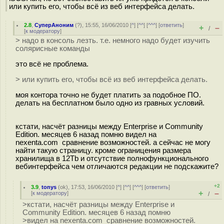
или купить его, чтобы всё из веб интерфейса делать.
2.8
,
СуперАноним
(
?
), 15:55, 16/06/2010 [
^
] [
^^
] [
^^^
] [
ответить
]
+
–
/
[
к модератору
]
> надо в консоль лезть. т.е. немного надо будет изучить
солярисные команды
это всё не проблема.
> или купить его, чтобы всё из веб интерфейса делать.
моя контора точно не будет платить за подобное ПО.
делать на бесплатном было одно из гравных условий.
кстати, насчёт разницы между Enterprise и Community
Edition. месяцев 6 назад помню видел на
nexenta.com сравнение возможностей. а сейчас не могу
найти такую страницу. кроме ограницения размера
хранилища в 12Tb и отсутствие полнофункционального
вебинтерфейса чем отличаются редакции не подскажите?
+2
3.9
,
tonys
(
ok
), 17:53, 16/06/2010 [
^
] [
^^
] [
^^^
] [
ответить
]
+
–
[
к модератору
]
/
>кстати, насчёт разницы между Enterprise и
Community Edition. месяцев 6 назад помню
>видел на nexenta.com сравнение возможностей.