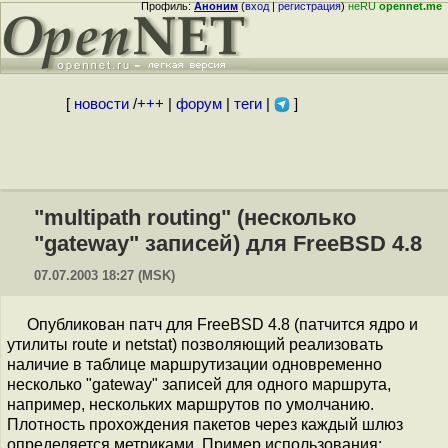
Профиль:
Аноним
(
вход
|
регистрация
)
неRU
opennet.me
[
новости
/
+++
|
форум
|
теги
|
]
"multipath routing" (несколько
"gateway" записей) для FreeBSD 4.8
07.07.2003 18:27 (MSK)
Опубликован патч для FreeBSD 4.8 (патчится ядро и
утилиты route и netstat) позволяющий реализовать
наличие в таблице маршрутизации одновременно
несколько "gateway" записей для одного маршрута,
например, нескольких маршрутов по умолчанию.
Плотность прохождения пакетов через каждый шлюз
определяется метриками. Пример использования: