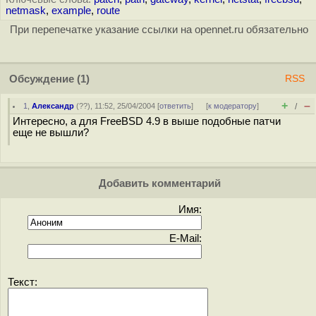
netmask
,
example
,
route
При перепечатке указание ссылки на opennet.ru обязательно
Обсуждение
(1)
RSS
+
–
1
,
Александр
(
??
), 11:52, 25/04/2004 [
ответить
]
[
к модератору
]
/
Интересно, а для FreeBSD 4.9 в выше подобные патчи
еще не вышли?
Добавить комментарий
Имя:
E-Mail:
Текст: