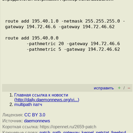
route add 195.40.1.0 -netmask 255.255.255.0 -
gateway 194.72.46.6 -gateway 194.72.46.62

route add 195.40.0.0 

        -pathmetric 20 -gateway 194.72.46.6 

        -pathmetric 5 -gateway 194.72.46.62

+
–
исправить
/
Главная ссылка к новости
(
http://daily.daemonnews.org/vi...
)
multipath патч
Лицензия:
CC BY 3.0
Источник:
daemonnews
Короткая ссылка: https://opennet.ru/2659-patch
Ключевые слова:
patch
,
path
,
gateway
,
kernel
,
netstat
,
freebsd
,