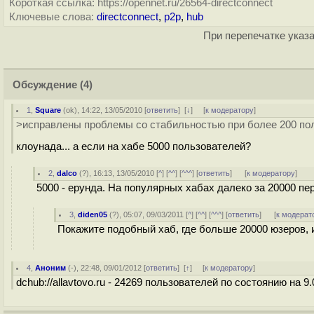
Короткая ссылка: https://opennet.ru/26564-directconnect
Ключевые слова:
directconnect
,
p2p
,
hub
При перепечатке указа
Обсуждение
(4)
1
,
Square
(
ok
), 14:22, 13/05/2010 [
ответить
]
[
↓
] [
к модератору
]
>исправлены проблемы со стабильностью при более 200 пол
клоунада... а если на хабе 5000 пользователей?
2
,
dalco
(
?
), 16:13, 13/05/2010 [
^
] [
^^
] [
^^^
] [
ответить
]
[
к модератору
]
5000 - ерунда. На популярных хабах далеко за 20000 пе
3
,
diden05
(
?
), 05:07, 09/03/2011 [
^
] [
^^
] [
^^^
] [
ответить
]
[
к модерат
Покажите подобный хаб, где больше 20000 юзеров, 
4
,
Аноним
(
-
), 22:48, 09/01/2012 [
ответить
]
[
↑
] [
к модератору
]
dchub://allavtovo.ru - 24269 пользователей по состоянию на 9.