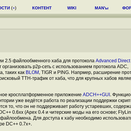
ОСТИ
(
+
)
КОНТЕНТ
WIKI
MAN'ы
ФО
сии 2.5 файлообменного хаба для протокола
Advanced Direct
т организовать p2p-сеть с использованием протокола ADC,
, таких как
BLOM
, TIGR и PING. Напрмер, расширение про
поисковый TTH-трафик от хаба, что для крупных хабов явля
ьное кросплатформенное приложение
ADCH++GUI
. Функци
итории уже ведётся работа по реализации поддержки скрип
тся то, что он не поддерживает работу устаревших, содер
C++ 0.6xx (Apex 0.4 и читерские моды на его основе; FlyLin
ве файлообмена. Для доступа к хабу необходимо использова
ре DC++ 0.7x+.