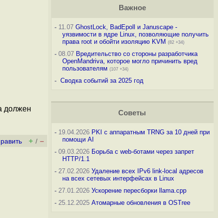
Важное
-
11.07
GhostLock, BadEpoll и Januscape -
уязвимости в ядре Linux, позволяющие получить
права root и обойти изоляцию KVM
(82 +34)
-
08.07
Вредительство со стороны разработчика
OpenMandriva, которое могло причинить вред
пользователям
(107 +34)
-
Сводка событий за 2025 год
ба должен
Советы
-
19.04.2026
PKI с аппаратным TRNG за 10 дней при
помощи AI
+
–
править
/
-
09.03.2026
Борьба с web-ботами через запрет
HTTP/1.1
-
27.02.2026
Удаление всех IPv6 link-local адресов
на всех сетевых интерфейсах в Linux
-
27.01.2026
Ускорение пересборки llama.cpp
-
25.12.2025
Атомарные обновления в OSTree