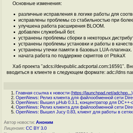
Основные изменения:
различные исправления в логике работы для соот
исправлены проблемы со стабильностью при более 
улучшена работа расширения BLOOM.
добавлен служебный бот.
устранены проблемы сборки в некоторых дистрибут
устранены проблемы установки и работы в качеств
устранены утечки памяти в базовых LUA-плагинах.
начата работа по поддержке скриптов от PtokaХ
Хаб проекта "adcs://devpublic.adcportal.com:16591"
вводиться в клиенте в следующем формате: adc://dns name
Главная ссылка к новости (
https://launchpad.net/adchpp...
)
OpenNews: Релиз клиента для файлообменной сети Direct
OpenNews: Вышел µHub 0.3.1, концентратор для DC++-
OpenNews: Релиз клиента для файлообменной сети Direc
OpenNews: Вышел Jucy 0.83, клиент для работы в сетях 
Автор новости:
Аноним
Лицензия:
CC BY 3.0