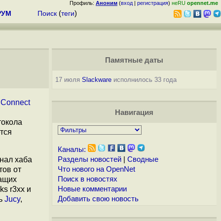
Профиль:
Аноним
(
вход
|
регистрация
)
неRU
opennet.me
РУМ
Поиск
(
теги
)
Памятные даты
17 июля
Slackware
исполнилось 33 года
 Connect
Навигация
токола
ется
Каналы:
онал хаба
Разделы новостей
|
Сводные
тов от
Что нового на OpenNet
жащих
Поиск в новостях
ks r3xx и
Новые комментарии
ть
Jucy
,
Добавить свою новость