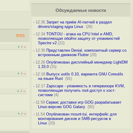
Обсуждаемые новости
-
12:36
Запрет на приём AI-патчей в раздел
drivers/staging ядра Linux
(26)
-
12:34
TONTOU - атака на CPU Intel и AMD,
RSS
позволяющая обойти защиту от уязвимостей
Spectre v2
(22)
+
–
/
-
12:30
Представлен Denial, композитный сервер со
встроенным движком Flutter
(20)
-
12:26
Опубликован дисплейный менеджер LightDM
1.33.0
(15)
+
–
/
-
12:18
Выпуск uutils 0.10, варианта GNU Coreutils
на языке Rust
(91)
-
12:17
Zapscape - уязвимость в гипервизоре KVM,
позволяющая получить root-доступ к хост-
+
–
/
системе
(4)
-
11:59
Сервис доставки игр GOG разрабатывает
Linux-версию GOG Galaxy
(92)
+
–
/
-
11:54
Опубликован mount-tui, интерфейс для
монтирования дисков и SMB-ресурсов в
Linux
(33)