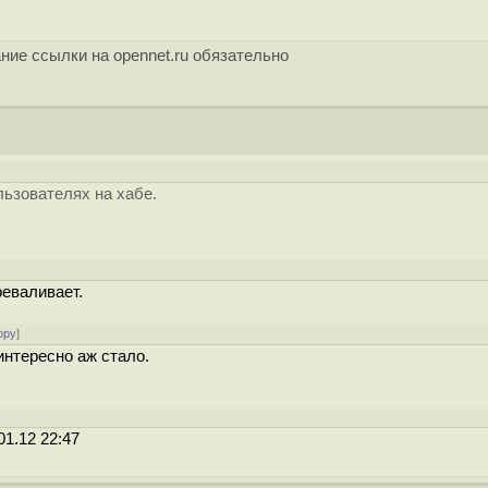
ние ссылки на opennet.ru обязательно
ьзователях на хабе.
реваливает.
ору
]
интересно аж стало.
01.12 22:47