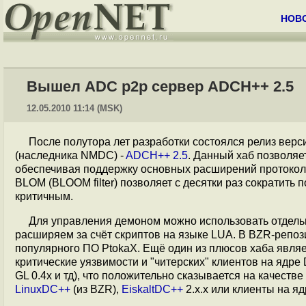
НОВ
Вышел ADC p2p сервер ADCH++ 2.5
12.05.2010 11:14 (MSK)
После полутора лет разработки состоялся релиз вер
(наследника NMDC) -
ADCH++ 2.5
. Данный хаб позволяе
обеспечивая поддержку основных расширений протокола
BLOM (BLOOM filter) позволяет с десятки раз сократить 
критичным.
Для управления демоном можно использовать отдел
расширяем за счёт скриптов на языке LUA. В BZR-репоз
популярного ПО PtokaX. Ещё один из плюсов хаба являе
критические уязвимости и "читерских" клиентов на ядре D
GL 0.4x и тд), что положительно сказывается на качест
LinuxDC++
(из BZR),
EiskaltDC++
2.х.х или клиенты на яд