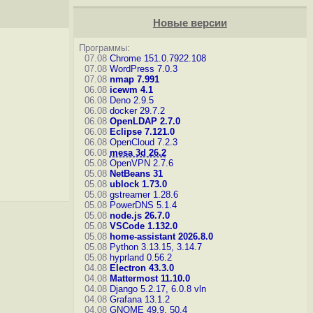
Новые версии
Программы:
07.08
Chrome 151.0.7922.108
07.08
WordPress 7.0.3
07.08
nmap 7.991
06.08
icewm 4.1
06.08
Deno 2.9.5
06.08
docker 29.7.2
06.08
OpenLDAP 2.7.0
06.08
Eclipse 7.121.0
06.08
OpenCloud 7.2.3
06.08
mesa 3d 26.2
05.08
OpenVPN 2.7.6
05.08
NetBeans 31
05.08
ublock 1.73.0
05.08
gstreamer 1.28.6
05.08
PowerDNS 5.1.4
05.08
node.js 26.7.0
05.08
VSCode 1.132.0
05.08
home-assistant 2026.8.0
05.08
Python 3.13.15, 3.14.7
05.08
hyprland 0.56.2
04.08
Electron 43.3.0
04.08
Mattermost 11.10.0
04.08
Django 5.2.17, 6.0.8
vln
04.08
Grafana 13.1.2
04.08
GNOME 49.9, 50.4