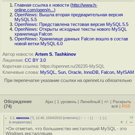
Главная ссылка к новости (
http://www.h-
online.com/open/n...
)
OpenNews: Вышла вторая предварительная версия
MySQL 5.5
OpenNews: Представлена тестовая версия MySQL 5.5
OpenNews: Открыты исходные тексты нового MySQL
хранилища Falcon
OpenNews: Хранилище данных Falcon вошло в состав
новой ветки MySQL 6.0
Автор новости:
Artem S. Tashkinov
Лицензия:
CC BY 3.0
Короткая ссылка: https://opennet.ru/26235-MySQL
Ключевые слова:
MySQL
,
Sun
,
Oracle
,
InnoDB
,
Falcon
,
MyISAM
При перепечатке указание ссылки на opennet.ru обязательно
Обсуждение
Ajax
|
1 уровень
|
Линейный
|
+/-
|
Раскрыть
(74)
всё
|
RSS
+2
1.1
,
минона
(
?
), 12:48, 15/04/2010 [
ответить
] [
﹢﹢﹢
] [
· · ·
]
[
↓
]
+
–
[
к модератору
]
/
>Он отметил, что большинство инсталляций MySQL - это
Windows инсталляции.