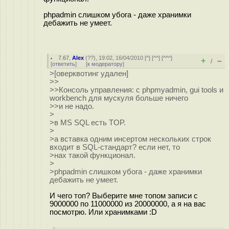
phpadmin слишком убога - даже хранимки
дебажить не умеет.
7.67
,
Alex
(
??
), 19:02, 16/04/2010 [
^
] [
^^
] [
^^^
]
+
–
/
[
ответить
]
[
к модератору
]
>[оверквотинг удален]
>>
>>Консоль управления: с phpmyadmin, gui tools и
workbench для мускуля больше ничего
>>и не надо.
>
>в MS SQL есть TOP.
>
>а вставка одним инсертом нескольких строк
входит в SQL-стандарт? если нет, то
>нах такой функционал.
>
>phpadmin слишком убога - даже хранимки
дебажить не умеет.
И чего топ? Выберите мне топом записи с
9000000 по 11000000 из 20000000, а я на вас
посмотрю. Или хранимками :D