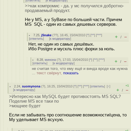
[
ответить
]
[
к модератору
]
>>как компромис - да. у мс получился добротно-
продаваемый продукт.
Не у MS, а у SyBase по большей части. Причем
MS SQL - один из самых дешевых серверов.
7.25
,
jSnake
(
??
), 16:45, 15/04/2010 [
^
] [
^^
] [
^^^
]
+
–
/
[
ответить
]
[
к модератору
]
Нет, не один из самых дешёвых.
Ибо Postgre и мускль плюс форки за ноль.
8.28
,
минона
(
?
), 17:03, 15/04/2010 [
^
] [
^^
] [
^^^
]
+
–
/
[
ответить
]
[
к модератору
]
не считая того, что ему ещё и винда вроде как нужна
...
текст свёрнут,
показать
+1
2.24
,
suomynona
(
?
), 16:25, 15/04/2010 [
^
] [
^^
] [
^^^
] [
ответить
]
[
↑
]
+
–
[
к модератору
]
/
>Интересно как MySQL будет противостоять MS SQL?
Поделие MS все таки по
>мощнее будет
Если не забывать про соотношение возможности/цена, то
My уделывает MS всухую.
+1