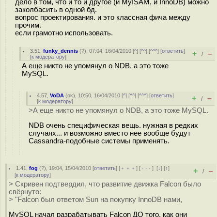
дело в том, что и то и другое (и MyISAM, и InnoDB) можно
заколбасить в одной бд.
вопрос проектирования. и это классная фича между
прочим.
если грамотно использовать.
3.51
,
funky_dennis
(
?
), 07:04, 16/04/2010 [
^
] [
^^
] [
^^^
] [
ответить
]
+
–
/
[
к модератору
]
А еще никто не упомянул о NDB, а это тоже
MySQL.
4.57
,
VoDA
(
ok
), 10:50, 16/04/2010 [
^
] [
^^
] [
^^^
] [
ответить
]
+
–
/
[
к модератору
]
>А еще никто не упомянул о NDB, а это тоже MySQL.
NDB очень специфическая вещь. нужная в редких
случаях... и возможно вместо нее вообще будут
Cassandra-подобные системы применять.
1.41
,
fog
(
?
), 19:04, 15/04/2010 [
ответить
] [
﹢﹢﹢
] [
· · ·
]
[
↓
] [
↑
]
+
–
/
[
к модератору
]
> Скривен подтвердил, что развитие движка Falcon было
свёрнуто:
> "Falcon был ответом Sun на покупку InnoDB нами,
MySQL начал разрабатывать Falcon ДО того, как они