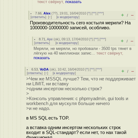
текст свёрнут,
показать
7.66
,
Alex
(
??
), 19:01, 16/04/2010 [
^
] [
^^
] [
^^^
]
+
–
/
[
ответить
]
[
↑
] [
к модератору
]
Производительность сего костыля мерили? На
1000000-10000000 записей, особливо.
8.71
,
Ape
(
ok
), 09:13, 17/04/2010 [
^
] [
^^
] [
^^^
]
+
–
/
[
ответить
]
[
к модератору
]
Меряли, не меряли, но пробовали - 3500 tps тянет в
лёгкую на 40 миллионах запис...
текст свёрнут,
показать
6.53
,
VoDA
(
ok
), 10:42, 16/04/2010 [
^
] [
^^
] [
^^^
]
+
–
/
[
ответить
]
[
↑
] [
к модератору
]
>Чем же MSSQL лучше? Тем, что не поддерживает
ни LIMIT, ни вставку
>одним инсертом несколько строк?
>
>Консоль управления: с phpmyadmin, gui tools и
workbench для мускуля больше ничего
>и не надо.
в MS SQL есть TOP.
а вставка одним инсертом нескольких строк
входит в SQL-стандарт? если нет, то нах такой
функционал.