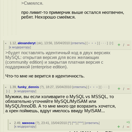
>Смеялся.
про лимит-то примерчик выше остался неотвечен,
ребят. Нехорошо смеёмся.
1.12
,
alexanderyt
(
ok
), 13:56, 15/04/2010 [
ответить
] [
﹢﹢﹢
] [
· · ·
]
[
↑
]
+
–
/
[
к модератору
]
>будет поставлять идентичный код в двух версиях
MySQL: открытая версия для всех желающих
(community edition) и закрытая платная версия с
поддержкой (enterprise edition).
Что-то мне не верится в идентичность.
1.39
,
funky_dennis
(
?
), 18:27, 15/04/2010 [
ответить
] [
﹢﹢﹢
] [
· · ·
]
+
–
/
[
↓
] [
к модератору
]
Мужики, вы если холиварите о MySQL vs MSSQL, то
обязательно уточняйте MySQL/MyISAM или
MySQL/InnoDB. А то мне много где возразить хочется,
а хрен поймешь, вдруг имелось ввиду MyISAM...
+1
2.49
,
минона
(
?
), 23:41, 15/04/2010 [
^
] [
^^
] [
^^^
] [
ответить
]
+
–
[
к модератору
]
/