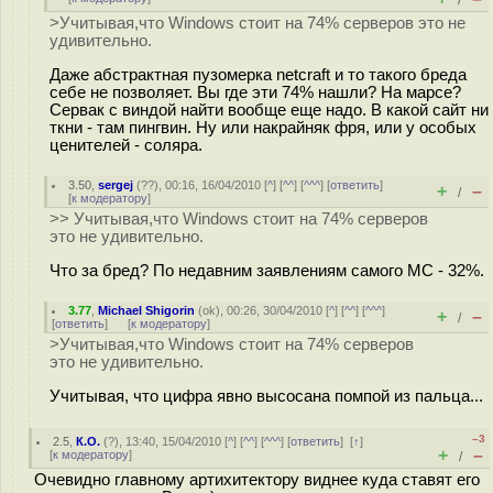
/
>Учитывая,что Windows стоит на 74% серверов это не
удивительно.
Даже абстрактная пузомерка netcraft и то такого бреда
себе не позволяет. Вы где эти 74% нашли? На марсе?
Сервак с виндой найти вообще еще надо. В какой сайт ни
ткни - там пингвин. Ну или накрайняк фря, или у особых
ценителей - соляра.
3.50
,
sergej
(
??
), 00:16, 16/04/2010 [
^
] [
^^
] [
^^^
] [
ответить
]
+
–
/
[
к модератору
]
>> Учитывая,что Windows стоит на 74% серверов
это не удивительно.
Что за бред? По недавним заявлениям самого МС - 32%.
3.77
,
Michael Shigorin
(
ok
), 00:26, 30/04/2010 [
^
] [
^^
] [
^^^
]
+
–
/
[
ответить
]
[
к модератору
]
>Учитывая,что Windows стоит на 74% серверов
это не удивительно.
Учитывая, что цифра явно высосана помпой из пальца...
–3
2.5
,
К.О.
(
?
), 13:40, 15/04/2010 [
^
] [
^^
] [
^^^
] [
ответить
]
[
↑
]
+
–
[
к модератору
]
/
Очевидно главному артихитектору виднее куда ставят его