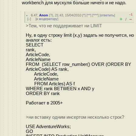
workbench для мускуля больше ничего и не надо.
–1
6.47
,
Anon
(
?
), 21:43, 15/04/2010 [
^
] [
^^
] [
^^^
] [
ответить
]
+
–
[
↓
] [
к модератору
]
/
>Тем, что не поддерживает ни LIMIT
Ну, в одну строку limit (x,y) задать не получится, но
аналог есть:
SELECT
rank,
ArticleCode,
ArticleName
FROM (SELECT row_number() OVER (ORDER BY
ArticleCode) AS rank,
ArticleCode,
ArticleName
FROM Articles) AS f
WHERE rank BETWEEN x AND y
ORDER BY rank
Работает в 2005+
>ни вставку одним инсертом несколько строк?
USE AdventureWorks;
GO