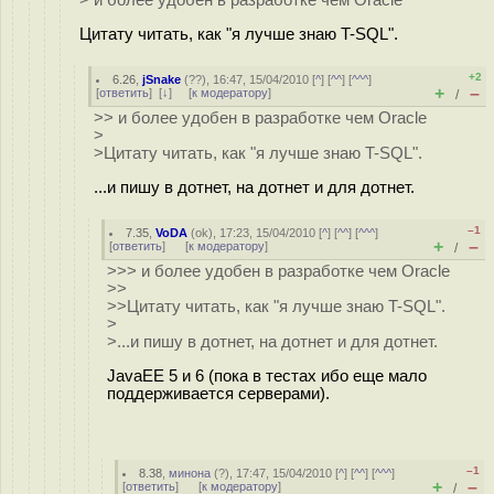
> и более удобен в разработке чем Oracle
Цитату читать, как "я лучше знаю T-SQL".
+2
6.26
,
jSnake
(
??
), 16:47, 15/04/2010 [
^
] [
^^
] [
^^^
]
+
–
[
ответить
]
[
↓
] [
к модератору
]
/
>> и более удобен в разработке чем Oracle
>
>Цитату читать, как "я лучше знаю T-SQL".
...и пишу в дотнет, на дотнет и для дотнет.
–1
7.35
,
VoDA
(
ok
), 17:23, 15/04/2010 [
^
] [
^^
] [
^^^
]
+
–
[
ответить
]
[
к модератору
]
/
>>> и более удобен в разработке чем Oracle
>>
>>Цитату читать, как "я лучше знаю T-SQL".
>
>...и пишу в дотнет, на дотнет и для дотнет.
JavaEE 5 и 6 (пока в тестах ибо еще мало
поддерживается серверами).
–1
8.38
,
минона
(
?
), 17:47, 15/04/2010 [
^
] [
^^
] [
^^^
]
+
–
[
ответить
]
[
к модератору
]
/