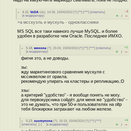
–2
4.15
,
VoDA
(
ok
), 14:39, 15/04/2010 [
^
] [
^^
] [
^^^
] [
ответить
]
+
–
[
к модератору
]
/
>а мсскуэль и мускуль - одноклассники
MS SQL все таки намного лучше MySQL. и более
удобен в разработке чем Oracle. Последнее ИМХО.
+1
5.18
,
минона
(
?
), 15:04, 15/04/2010 [
^
] [
^^
] [
^^^
] [
ответить
]
+
–
[
к модератору
]
/
фигня это, а не доводы.
зы:
жду маркетингового сравнения мускуля с
мссиквелом от оракла.
рекомендую упирать на кластеры и репликацию.:D
ззы:
а критерий "удобство" - я вообще понять не могу.
для первокурсника сойдёт. для меня же "удобство" -
это не думать, что при 50-и пользователях на oltp
тебя блокироки затрахают на любом железе.
+4
5.23
,
suomynona
(
?
), 16:19, 15/04/2010 [
^
] [
^^
] [
^^^
]
+
–
[
ответить
]
[
↓
] [
к модератору
]
/