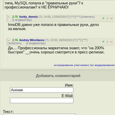
типа, MySQL попала в "правильные руки"? к
профессионалам? я НЕ ЁРНИЧАЮ!
2.75
,
funky_dennis
(
?
), 14:09, 17/04/2010 [
^
] [
^^
] [
^^^
] [
ответить
]
+
–
/
[
к модератору
]
InnoDB давно уже попало в правильные руки, дело
за малым.
2.76
,
Andrey Mitrofanov
(
?
), 13:55, 19/04/2010 [
^
] [
^^
] [
^^^
]
+
–
/
[
ответить
]
[
к модератору
]
Да.... Профессионалы маркетигна знают, что "на 200%
быстрее" __очень хорошо смотрится в пресс-релизах.
игнорирование участников
|
лог модерирования
Добавить комментарий
Имя:
E-Mail:
Текст: