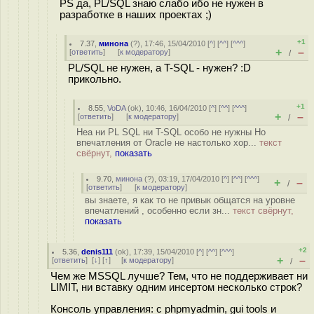
PS да, PL/SQL знаю слабо ибо не нужен в
разработке в наших проектах ;)
+1
7.37
,
минона
(
?
), 17:46, 15/04/2010 [
^
] [
^^
] [
^^^
]
+
–
[
ответить
]
[
к модератору
]
/
PL/SQL не нужен, а T-SQL - нужен? :D
прикольно.
+1
8.55
,
VoDA
(
ok
), 10:46, 16/04/2010 [
^
] [
^^
] [
^^^
]
+
–
[
ответить
]
[
к модератору
]
/
Неа ни PL SQL ни T-SQL особо не нужны Но
впечатления от Oracle не настолько хор...
текст
свёрнут,
показать
9.70
,
минона
(
?
), 03:19, 17/04/2010 [
^
] [
^^
] [
^^^
]
+
–
/
[
ответить
]
[
к модератору
]
вы знаете, я как то не привык общатся на уровне
впечатлений , особенно если зн...
текст свёрнут,
показать
+2
5.36
,
denis111
(
ok
), 17:39, 15/04/2010 [
^
] [
^^
] [
^^^
]
+
–
[
ответить
]
[
↓
] [
↑
] [
к модератору
]
/
Чем же MSSQL лучше? Тем, что не поддерживает ни
LIMIT, ни вставку одним инсертом несколько строк?
Консоль управления: с phpmyadmin, gui tools и