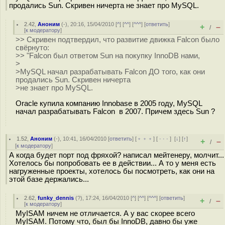
продались Sun. Скривен ничерта не знает про MySQL.
2.42
,
Аноним
(
-
), 20:16, 15/04/2010 [
^
] [
^^
] [
^^^
] [
ответить
]
+
–
/
[
к модератору
]
>> Скривен подтвердил, что развитие движка Falcon было
свёрнуто:
>> "Falcon был ответом Sun на покупку InnoDB нами,
>
>MySQL начал разрабатывать Falcon ДО того, как они
продались Sun. Скривен ничерта
>не знает про MySQL.
Oracle купила компанию Innobase в 2005 году, MySQL
начал разрабатывать Falcon в 2007. Причем здесь Sun ?
1.52
,
Аноним
(
-
), 10:41, 16/04/2010 [
ответить
] [
﹢﹢﹢
] [
· · ·
]
[
↓
] [
↑
]
+
–
/
[
к модератору
]
А когда будет порт под фряхой? написал мейтенеру, молчит...
Хотелось бы попробовать ее в действии... А то у меня есть
нагруженные проекты, хотелось бы посмотреть, как они на
этой базе держались...
2.62
,
funky_dennis
(
?
), 17:24, 16/04/2010 [
^
] [
^^
] [
^^^
] [
ответить
]
+
–
/
[
к модератору
]
MyISAM ничем не отличается. А у вас скорее всего
MyISAM. Потому что, был бы InnoDB, давно бы уже