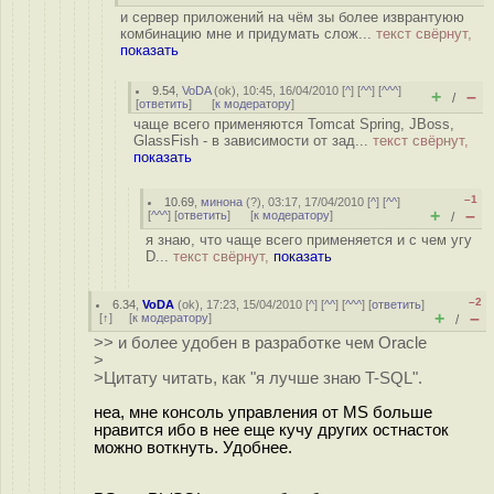
и сервер приложений на чём зы более изврантуюю
комбинацию мне и придумать слож...
текст свёрнут,
показать
9.54
,
VoDA
(
ok
), 10:45, 16/04/2010 [
^
] [
^^
] [
^^^
]
+
–
/
[
ответить
]
[
к модератору
]
чаще всего применяются Tomcat Spring, JBoss,
GlassFish - в зависимости от зад...
текст свёрнут,
показать
–1
10.69
,
минона
(
?
), 03:17, 17/04/2010 [
^
] [
^^
]
+
–
[
^^^
] [
ответить
]
[
к модератору
]
/
я знаю, что чаще всего применяется и с чем угу
D...
текст свёрнут,
показать
–2
6.34
,
VoDA
(
ok
), 17:23, 15/04/2010 [
^
] [
^^
] [
^^^
] [
ответить
]
+
–
[
↑
] [
к модератору
]
/
>> и более удобен в разработке чем Oracle
>
>Цитату читать, как "я лучше знаю T-SQL".
неа, мне консоль управления от MS больше
нравится ибо в нее еще кучу других остнасток
можно воткнуть. Удобнее.