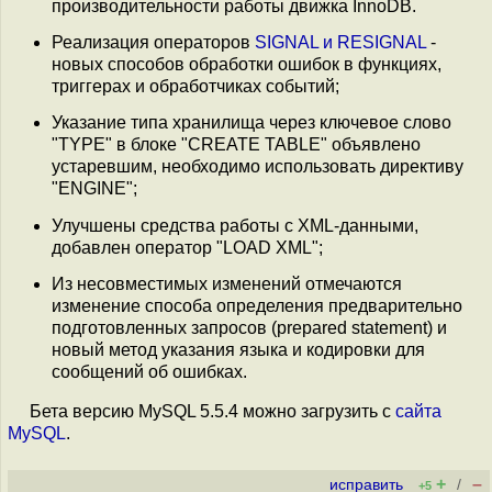
производительности работы движка InnoDB.
Реализация операторов
SIGNAL и RESIGNAL
-
новых способов обработки ошибок в функциях,
триггерах и обработчиках событий;
Указание типа хранилища через ключевое слово
"TYPE" в блоке "CREATE TABLE" объявлено
устаревшим, необходимо использовать директиву
"ENGINE";
Улучшены средства работы с XML-данными,
добавлен оператор "LOAD XML";
Из несовместимых изменений отмечаются
изменение способа определения предварительно
подготовленных запросов (prepared statement) и
новый метод указания языка и кодировки для
сообщений об ошибках.
Бета версию MySQL 5.5.4 можно загрузить с
сайта
MySQL
.
+
–
исправить
/
+5