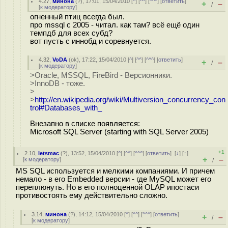
4.27
,
минона
(
?
), 17:01, 15/04/2010 [
^
] [
^^
] [
^^^
] [
ответить
]
+
–
/
[
к модератору
]
огненный птиц всегда был.
про mssql с 2005 - читал. как там? всё ещё один
темпдб для всех субд?
вот пусть с иннобд и соревнуется.
4.32
,
VoDA
(
ok
), 17:22, 15/04/2010 [
^
] [
^^
] [
^^^
] [
ответить
]
+
–
/
[
к модератору
]
>Oracle, MSSQL, FireBird - Версионники.
>InnoDB - тоже.
>
>
http://en.wikipedia.org/wiki/Multiversion_concurrency_con
trol#Databases_with_
Внезапно в списке появляется:
Microsoft SQL Server (starting with SQL Server 2005)
+1
2.10
,
letsmac
(
?
), 13:52, 15/04/2010 [
^
] [
^^
] [
^^^
] [
ответить
]
[
↓
] [
↑
]
+
–
[
к модератору
]
/
MS SQL используется и мелкими компаниями. И причем
немало - в его Embedded версии - где MySQL может его
переплюнуть. Но в его полноценной OLAP ипостаси
противостоять ему действительно сложно.
3.14
,
минона
(
?
), 14:12, 15/04/2010 [
^
] [
^^
] [
^^^
] [
ответить
]
+
–
/
[
к модератору
]