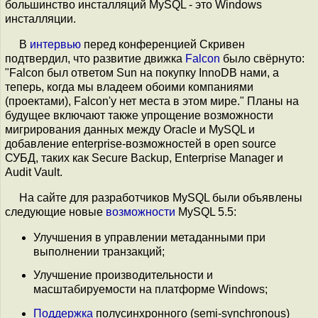
большинство инсталляций MySQL - это Windows
инсталляции.
В
интервью
перед конференцией Скривен
подтвердил, что развитие движка
Falcon
было свёрнуто:
"Falcon был ответом Sun на покупку InnoDB нами, а
теперь, когда мы владеем обоими компаниями
(проектами), Falcon'у нет места в этом мире." Планы на
будущее включают также упрощение возможности
мигрирования данных между Oracle и MySQL и
добавление enterprise-возможностей в open source
СУБД, таких как Secure Backup, Enterprise Manager и
Audit Vault.
На сайте для разработчиков MySQL были объявлены
следующие новые
возможности
MySQL 5.5:
Улучшения в управлении метаданными при
выполнении транзакций;
Улучшение производительности и
масштабируемости на платформе Windows;
Поддержка
полусинхронного (semi-synchronous)