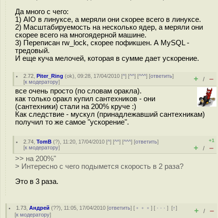
Да много с чего:
1) AIO в линуксе, а меряли они скорее всего в линуксе.
2) Масштабируемость на несколько ядер, а меряли они
скорее всего на многоядерной машине.
3) Переписан rw_lock, скорее пофикшен. А MySQL -
тредовый.
И еще куча мелочей, которая в сумме дает ускорение.
2.72
,
Piter_Ring
(
ok
), 09:28, 17/04/2010 [
^
] [
^^
] [
^^^
] [
ответить
]
+
–
/
[
к модератору
]
все очень просто (по словам оракла).
как только оракл купил сантехников - они
(сантехники) стали на 200% круче :)
Как следствие - мускул (принадлежавший сантехникам)
получил то же самое "ускорение".
+1
2.74
,
TomB
(
?
), 11:20, 17/04/2010 [
^
] [
^^
] [
^^^
] [
ответить
]
+
–
[
к модератору
]
/
>> на 200%"
> Интересно с чего подымется скорость в 2 раза?
Это в 3 раза.
1.73
,
Андрей
(
??
), 11:05, 17/04/2010 [
ответить
] [
﹢﹢﹢
] [
· · ·
]
[
↑
]
+
–
/
[
к модератору
]