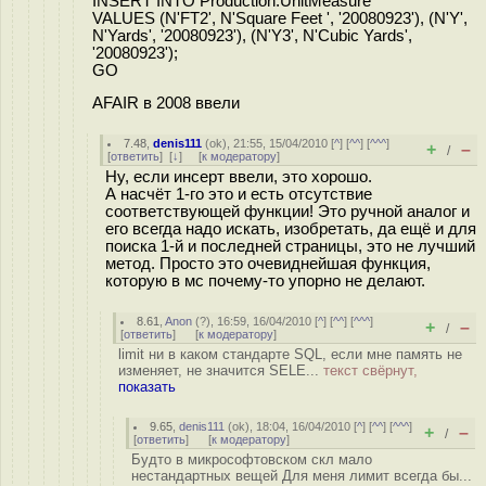
INSERT INTO Production.UnitMeasure
VALUES (N'FT2', N'Square Feet ', '20080923'), (N'Y',
N'Yards', '20080923'), (N'Y3', N'Cubic Yards',
'20080923');
GO
AFAIR в 2008 ввели
7.48
,
denis111
(
ok
), 21:55, 15/04/2010 [
^
] [
^^
] [
^^^
]
+
–
/
[
ответить
]
[
↓
] [
к модератору
]
Ну, если инсерт ввели, это хорошо.
А насчёт 1-го это и есть отсутствие
соответствующей функции! Это ручной аналог и
его всегда надо искать, изобретать, да ещё и для
поиска 1-й и последней страницы, это не лучший
метод. Просто это очевиднейшая функция,
которую в мс почему-то упорно не делают.
8.61
,
Anon
(
?
), 16:59, 16/04/2010 [
^
] [
^^
] [
^^^
]
+
–
/
[
ответить
]
[
к модератору
]
limit ни в каком стандарте SQL, если мне память не
изменяет, не значится SELE...
текст свёрнут,
показать
9.65
,
denis111
(
ok
), 18:04, 16/04/2010 [
^
] [
^^
] [
^^^
]
+
–
/
[
ответить
]
[
к модератору
]
Будто в микрософтовском скл мало
нестандартных вещей Для меня лимит всегда бы...