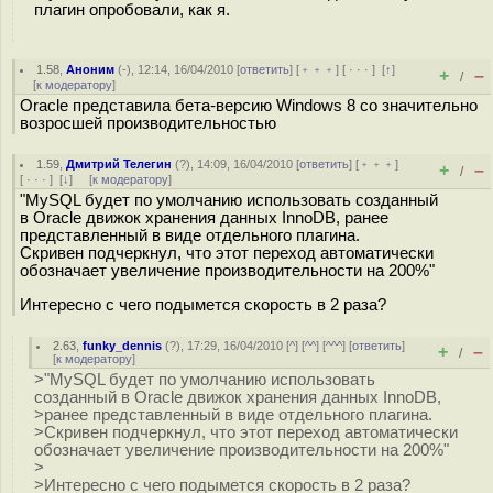
плагин опробовали, как я.
1.58
,
Аноним
(
-
), 12:14, 16/04/2010 [
ответить
] [
﹢﹢﹢
] [
· · ·
]
[
↑
]
+
–
/
[
к модератору
]
Oracle представила бета-версию Windows 8 со значительно
возросшей производительностью
1.59
,
Дмитрий Телегин
(
?
), 14:09, 16/04/2010 [
ответить
] [
﹢﹢﹢
]
+
–
/
[
· · ·
]
[
↓
] [
к модератору
]
"MySQL будет по умолчанию использовать созданный
в Oracle движок хранения данных InnoDB, ранее
представленный в виде отдельного плагина.
Скривен подчеркнул, что этот переход автоматически
обозначает увеличение производительности на 200%"
Интересно с чего подымется скорость в 2 раза?
2.63
,
funky_dennis
(
?
), 17:29, 16/04/2010 [
^
] [
^^
] [
^^^
] [
ответить
]
+
–
/
[
к модератору
]
>"MySQL будет по умолчанию использовать
созданный в Oracle движок хранения данных InnoDB,
>ранее представленный в виде отдельного плагина.
>Скривен подчеркнул, что этот переход автоматически
обозначает увеличение производительности на 200%"
>
>Интересно с чего подымется скорость в 2 раза?