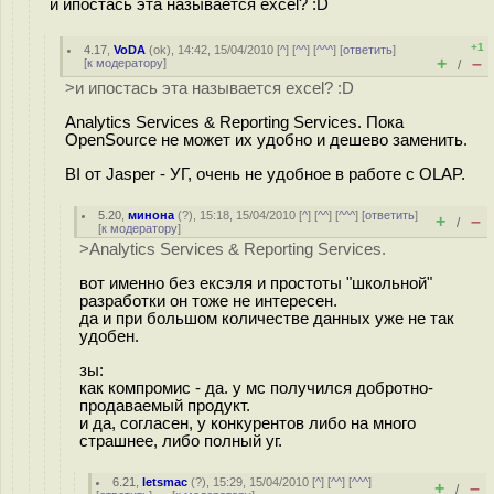
и ипостась эта называется excel? :D
+1
4.17
,
VoDA
(
ok
), 14:42, 15/04/2010 [
^
] [
^^
] [
^^^
] [
ответить
]
+
–
[
к модератору
]
/
>и ипостась эта называется excel? :D
Analytics Services & Reporting Services. Пока
OpenSource не может их удобно и дешево заменить.
BI от Jasper - УГ, очень не удобное в работе с OLAP.
5.20
,
минона
(
?
), 15:18, 15/04/2010 [
^
] [
^^
] [
^^^
] [
ответить
]
+
–
/
[
к модератору
]
>Analytics Services & Reporting Services.
вот именно без ексэля и простоты "школьной"
разработки он тоже не интересен.
да и при большом количестве данных уже не так
удобен.
зы:
как компромис - да. у мс получился добротно-
продаваемый продукт.
и да, согласен, у конкурентов либо на много
страшнее, либо полный уг.
6.21
,
letsmac
(
?
), 15:29, 15/04/2010 [
^
] [
^^
] [
^^^
]
+
–
/