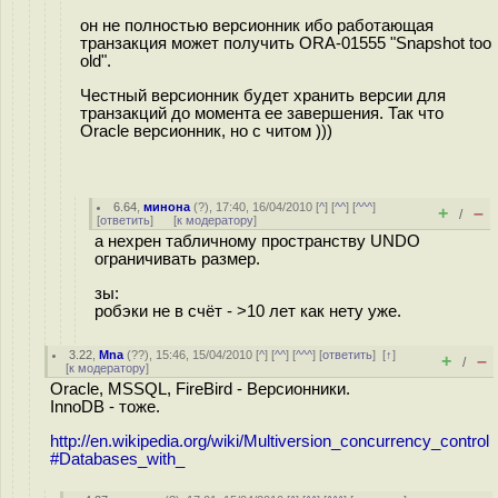
он не полностью версионник ибо работающая
транзакция может получить ORA-01555 "Snapshot too
old".
Честный версионник будет хранить версии для
транзакций до момента ее завершения. Так что
Oracle версионник, но с читом )))
6.64
,
минона
(
?
), 17:40, 16/04/2010 [
^
] [
^^
] [
^^^
]
+
–
/
[
ответить
]
[
к модератору
]
а нехрен табличному пространству UNDO
ограничивать размер.
зы:
робэки не в счёт - >10 лет как нету уже.
3.22
,
Mna
(
??
), 15:46, 15/04/2010 [
^
] [
^^
] [
^^^
] [
ответить
]
[
↑
]
+
–
/
[
к модератору
]
Oracle, MSSQL, FireBird - Версионники.
InnoDB - тоже.
http://en.wikipedia.org/wiki/Multiversion_concurrency_control
#Databases_with_