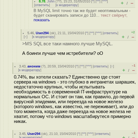
8.78
,
John
(
??
), 15:23, 31/05/2010 [
^
] [
^^
] [
^^^
]
+
–
/
[
ответить
]
[
к модератору
]
В MySQL limit точно так же будет неоптимальным -
будет сканировать записи до 110...
текст свёрнут,
показать
+2
5.46
,
User294
(
ok
), 21:11, 15/04/2010 [
^
] [
^^
] [
^^^
] [
ответить
]
+
–
[
↑
] [
к модератору
]
/
>MS SQL все таки намного лучше MySQL.
А боинги лучше чем истребители? oO
–1
3.43
,
аноним
(
?
), 20:59, 15/04/2010 [
^
] [
^^
] [
^^^
] [
ответить
]
[
↑
]
+
–
[
к модератору
]
/
0.74%, вы хотели сказать? Единственно где стоят
сервера на windows - это глубоко в интранетах шарашек,
недостаточно крупных, чтобы испытывать
необходимость в современной IT-инфраструктуре на
нормальных ОС. И стоит он там, как правило, до первой
вирусной эпидемии, или переезда на новое железо
(которого windows, как известно, не переживает), или до
того момента, когда даже переезда на новое железа не
хватит, потому что windows масштабирутеся примерно
никак.
–1
3.45
,
User294
(
ok
), 21:10, 15/04/2010 [
^
] [
^^
] [
^^^
] [
ответить
]
+
–
[
к модератору
]