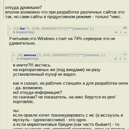
откуда дровишки?
вполне возможно что при разработке различных сайтов это
так, но сами сайты в продуктивном режиме - только *никс.
–20
2.3
,
Kai
(
?
), 13:29, 15/04/2010 [
^
] [
^^
] [
^^^
] [
ответить
]
[
↓
]
+
–
[
к модератору
]
/
Учитывая,что Windows стоит на 74% серверов это не
удивительно.
+2
3.6
,
минона
(
?
), 13:41, 15/04/2010 [
^
] [
^^
] [
^^^
] [
ответить
]
[
↓
]
+
–
[
к модератору
]
/
в инете?!!! акстись.
на корпоративных же (под виндами) ни разу
установленный mysql не видел.
как я сказал, на рабочих станциях и для разработки онли
- да. возможно.
но! откуда информация?
по скачкам? не показатель. на никс берутся из реп/
портов/etc.
зы:
если оракле хочет поконкурировать с мс (а мсскуэль и
мускуль - одноклассники) - это одно.
а если маркетинговые бредни (как часто бывает) - то
надо на какую-нить мариюдб сваливать, пока не поздно.