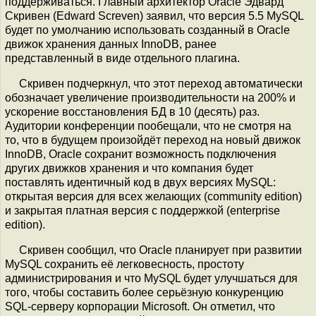
поддерживаться. Главный архитектор Oracle Эдвард
Скривен (Edward Screven) заявил, что версия 5.5 MySQL
будет по умолчанию использовать созданный в Oracle
движок хранения данных InnoDB, ранее
представленный в виде отдельного плагина.
Скривен подчеркнул, что этот переход автоматически
обозначает увеличение производительности на 200% и
ускорение восстановления БД в 10 (десять) раз.
Аудитории конференции пообещали, что не смотря на
то, что в будущем произойдёт переход на новый движок
InnoDB, Oracle сохранит возможность подключения
других движков хранения и что компания будет
поставлять идентичный код в двух версиях MySQL:
открытая версия для всех желающих (community edition)
и закрытая платная версия с поддержкой (enterprise
edition).
Скривен сообщил, что Oracle планирует при развитии
MySQL сохранить её легковесность, простоту
администрирования и что MySQL будет улучшаться для
того, чтобы составить более серьёзную конкуренцию
SQL-серверу корпорации Microsoft. Он отметил, что