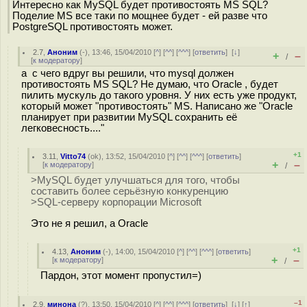
Интересно как MySQL будет противостоять MS SQL?
Поделие MS все таки по мощнее будет - ей разве что
PostgreSQL противостоять может.
2.7
,
Аноним
(
-
), 13:46, 15/04/2010 [
^
] [
^^
] [
^^^
] [
ответить
]
[
↓
]
+
–
/
[
к модератору
]
а с чего вдруг вы решили, что mysql должен
противостоять MS SQL? Не думаю, что Oracle , будет
пилить мускуль до такого уровня. У них есть уже продукт,
который может "противостоять" MS. Написано же "Oracle
планирует при развитии MySQL сохранить её
легковесность...."
+1
3.11
,
Vitto74
(
ok
), 13:52, 15/04/2010 [
^
] [
^^
] [
^^^
] [
ответить
]
+
–
[
к модератору
]
/
>MySQL будет улучшаться для того, чтобы
составить более серьёзную конкуренцию
>SQL-серверу корпорации Microsoft
Это не я решил, а Oracle
+1
4.13
,
Аноним
(
-
), 14:00, 15/04/2010 [
^
] [
^^
] [
^^^
] [
ответить
]
+
–
[
к модератору
]
/
Пардон, этот момент пропустил=)
–1
2.9
,
минона
(
?
), 13:50, 15/04/2010 [
^
] [
^^
] [
^^^
] [
ответить
]
[
↓
] [
↑
]