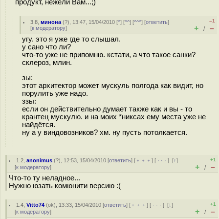
продукт, нежели Вам...;)
–1
3.8
,
минона
(
?
), 13:47, 15/04/2010 [
^
] [
^^
] [
^^^
] [
ответить
]
+
–
[
к модератору
]
/
угу. это я уже где то слышал.
у сано что ли?
что-то уже не припомню. кстати, а что такое санки?
склероз, млин.
зы:
этот архитектор может мускуль полгода как видит, но
порулить уже надо.
ззы:
если он действительно думает также как и вы - то
крантец мускулю. и на моих *никсах ему места уже не
найдётся.
ну а у виндовозников? хм. ну пусть потолкается.
+1
1.2
,
anonimus
(
?
), 12:53, 15/04/2010 [
ответить
] [
﹢﹢﹢
] [
· · ·
]
[
↑
]
+
–
[
к модератору
]
/
Что-то ту неладное...
Нужно юзать комюнити версию :(
+1
1.4
,
Vitto74
(
ok
), 13:33, 15/04/2010 [
ответить
] [
﹢﹢﹢
] [
· · ·
]
[
↓
]
+
–
[
к модератору
]
/