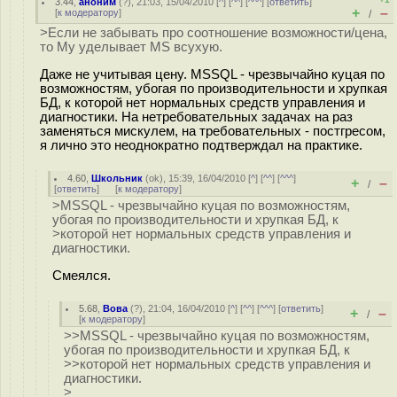
3.44
,
аноним
(
?
), 21:03, 15/04/2010 [
^
] [
^^
] [
^^^
] [
ответить
]
+
–
[
к модератору
]
/
>Если не забывать про соотношение возможности/цена,
то My уделывает MS всухую.
Даже не учитывая цену. MSSQL - чрезвычайно куцая по
возможностям, убогая по производительности и хрупкая
БД, к которой нет нормальных средств управления и
диагностики. На нетребовательных задачах на раз
заменяться мискулем, на требовательных - постгресом,
я лично это неоднократно подтверждал на практике.
4.60
,
Школьник
(
ok
), 15:39, 16/04/2010 [
^
] [
^^
] [
^^^
]
+
–
/
[
ответить
]
[
к модератору
]
>MSSQL - чрезвычайно куцая по возможностям,
убогая по производительности и хрупкая БД, к
>которой нет нормальных средств управления и
диагностики.
Смеялся.
5.68
,
Вова
(
?
), 21:04, 16/04/2010 [
^
] [
^^
] [
^^^
] [
ответить
]
+
–
/
[
к модератору
]
>>MSSQL - чрезвычайно куцая по возможностям,
убогая по производительности и хрупкая БД, к
>>которой нет нормальных средств управления и
диагностики.
>