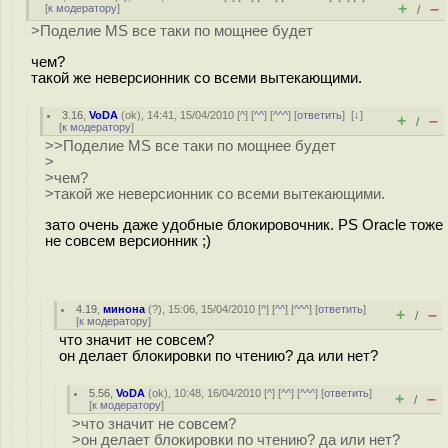
+
–
[
к модератору
]
/
>Поделие MS все таки по мощнее будет
чем?
такой же неверсионник со всеми вытекающими.
3.16
,
VoDA
(
ok
), 14:41, 15/04/2010 [
^
] [
^^
] [
^^^
] [
ответить
]
[
↓
]
+
–
/
[
к модератору
]
>>Поделие MS все таки по мощнее будет
>
>чем?
>такой же неверсионник со всеми вытекающими.
зато очень даже удобные блокировочник. PS Oracle тоже
не совсем версионник ;)
4.19
,
минона
(
?
), 15:06, 15/04/2010 [
^
] [
^^
] [
^^^
] [
ответить
]
+
–
/
[
к модератору
]
что значит не совсем?
он делает блокировки по чтению? да или нет?
5.56
,
VoDA
(
ok
), 10:48, 16/04/2010 [
^
] [
^^
] [
^^^
] [
ответить
]
+
–
/
[
к модератору
]
>что значит не совсем?
>он делает блокировки по чтению? да или нет?