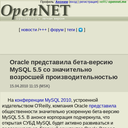
Профиль:
Аноним
(
вход
|
регистрация
)
неRU
opennet.me
[
новости
/
+++
|
форум
|
теги
|
]
Oracle представила бета-версию
MySQL 5.5 со значительно
возросшей производительностью
15.04.2010 11:15 (MSK)
На
конференции MySQL 2010
, устроенной
издательством O'Reilly, компания Oracle
представила
общественности значительно ускоренную бета-версию
MySQL 5.5. В анонсе корпорация подчеркнула, что
открытая СУБД MySQL будет активно развиваться и