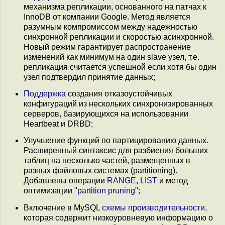
механизма репликации, основанного на патчах к
InnoDB от компании Google. Метод является
разумным компромиссом между надежностью
синхронной репликации и скоростью асинхронной.
Новый режим гарантирует распространение
изменений как минимум на один slave узел, т.е.
репликация считается успешной если хотя бы один
узел подтвердил принятие данных;
Поддержка
создания отказоустойчивых
конфигураций из нескольких синхронизированных
серверов, базирующихся на использовании
Heartbeat и DRBD;
Улучшение функций по партицированию данных.
Расширенный синтаксис для разбиения больших
таблиц на несколько частей, размещенных в
разных файловых системах (partitioning).
Добавлены операции
RANGE
,
LIST
и метод
оптимизации "
partition pruning
";
Включение в MySQL
схемы производительности
,
которая содержит низкоуровневую информацию о