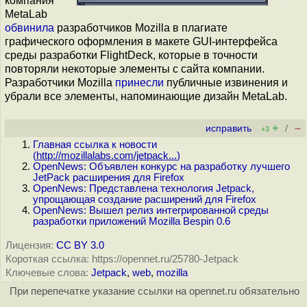
компания
MetaLab
обвинила
разработчиков Mozilla в плагиате
графического оформления в макете GUI-интерфейса
среды разработки FlightDeck, которые в точности
повторяли некоторые элементы с сайта компании.
Разработчики Mozilla
принесли
публичные извинения и
убрали все элементы, напоминающие дизайн MetaLab.
+
–
исправить
/
+3
Главная ссылка к новости
(
http://mozillalabs.com/jetpack...
)
OpenNews: Объявлен конкурс на разработку лучшего
JetPack расширения для Firefox
OpenNews: Представлена технология Jetpack,
упрощающая создание расширений для Firefox
OpenNews: Вышел релиз интегрированной среды
разработки приложений Mozilla Bespin 0.6
Лицензия:
CC BY 3.0
Короткая ссылка: https://opennet.ru/25780-Jetpack
Ключевые слова:
Jetpack
,
web
,
mozilla
При перепечатке указание ссылки на opennet.ru обязательно