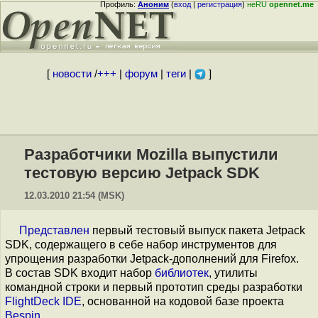
Профиль:
Аноним
(
вход
|
регистрация
)
неRU
opennet.me
[
новости
/
+++
|
форум
|
теги
|
]
Разработчики Mozilla выпустили
тестовую версию Jetpack SDK
12.03.2010 21:54 (MSK)
Представлен
первый тестовый выпуск пакета Jetpack
SDK, содержащего в себе набор инструментов для
упрощения разработки Jetpack-дополнений для Firefox.
В состав SDK входит набор
библиотек
, утилиты
командной строки и первый прототип среды разработки
FlightDeck IDE
, основанной на кодовой базе проекта
Bespin
.