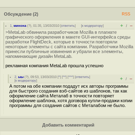
Обсуждение
(2)
RSS
+
–
1
,
минона
(
?
), 01:35, 13/03/2010 [
ответить
]
[
к модератору
]
/
>MetaLab обвинила разработчиков Mozilla в плагиате
графического оформления в макете GUI-интерфейса среды
разработки FlightDeck, которые в точности повторяли
некоторые элементы с сайта компании. Разработчики Mozilla
принесли публичные извинения и убрали все элементы,
напоминающие дизайн MetaLab.
рекламная компания MetaLab прошла успешно
2
,
ыы
(
?
), 09:53, 13/03/2010 [
^
] [
^^
] [
^^^
] [
ответить
]
+
–
/
[
к модератору
]
А потом на обе компании подадут иск авторы программы
для быстрого создания вэб-сайтов из шаблонов, так как
оформление сайта Металаб в точности повторяет
оформление шаблона, хотя договора купли-продажи копии
программы для создания сайтов с Металабом не было.
Добавить комментарий