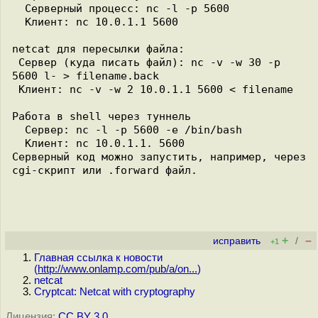
  Серверный процесс: nc -l -p 5600

  Клиент: nc 10.0.1.1 5600

netcat для пересылки файла:

 Сервер (куда писать файл): nc -v -w 30 -p 
5600 l- > filename.back

 Клиент: nc -v -w 2 10.0.1.1 5600 < filename

Работа в shell через туннель

  Сервер: nc -l -p 5600 -e /bin/bash

  Клиент: nc 10.0.1.1. 5600

Серверный код можно запустить, например, через 
cgi-скрипт или .forward файл.

+
–
исправить
/
+1
Главная ссылка к новости
(
http://www.onlamp.com/pub/a/on...
)
netcat
Cryptcat: Netcat with cryptography
Лицензия:
CC BY 3.0