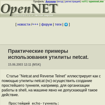
Профиль:
Аноним
(
вход
|
регистрация
)
неRU
opennet.me
[
новости
/
+++
|
форум
|
теги
|
]
Практические примеры
использования утилиты netcat.
15.06.2003 12:11 (MSK)
Статье "Netcat and Reverse Telnet" иллюстрирует как с
помощью утилиты netcat (nc) осуществить создание
простейшего туннеля, например, для организации
работы в shell, на машине явно не допускающей такое
действие.
Простейший echo-туннель:
