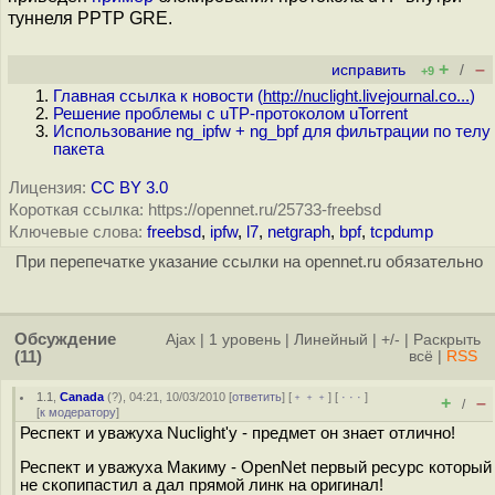
туннеля PPTP GRE.
+
–
исправить
/
+9
Главная ссылка к новости (
http://nuclight.livejournal.co...
)
Решение проблемы с uTP-протоколом uTorrent
Использование ng_ipfw + ng_bpf для фильтрации по телу
пакета
Лицензия:
CC BY 3.0
Короткая ссылка: https://opennet.ru/25733-freebsd
Ключевые слова:
freebsd
,
ipfw
,
l7
,
netgraph
,
bpf
,
tcpdump
При перепечатке указание ссылки на opennet.ru обязательно
Обсуждение
Ajax
|
1 уровень
|
Линейный
|
+/-
|
Раскрыть
(11)
всё
|
RSS
1.1
,
Canada
(
?
), 04:21, 10/03/2010 [
ответить
] [
﹢﹢﹢
] [
· · ·
]
+
–
/
[
к модератору
]
Респект и уважуха Nuclight'у - предмет он знает отлично!
Респект и уважуха Макиму - OpenNet первый ресурс который
не скопипастил а дал прямой линк на оригинал!