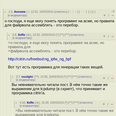
–2
1.5
,
Аноним
(
-
), 12:51, 10/03/2010 [
ответить
] [
﹢﹢﹢
] [
· · ·
]
[
↓
] [
↑
]
+
–
[
к модератору
]
/
о господи, я еще могу понять програминг на асме, но правила
для файрвола ассемблять - это перебор.
2.6
,
XoRe
(
ok
), 13:20, 10/03/2010 [
^
] [
^^
] [
^^^
] [
ответить
]
+
–
/
[
к модератору
]
>о господи, я еще могу понять програминг на асме, но
правила для
>файрвола ассемблять - это перебор.
http://citrin.ru/freebsd:ng_ipfw_ng_bpf
Вот тут есть программка для генерации таких вещей.
3.7
,
nuclight
(
??
), 13:35, 10/03/2010 [
^
] [
^^
] [
^^^
] [
ответить
]
+
–
/
[
к модератору
]
Вы невнимательно читали пост. В нём точно такие же
выражения для tcpdump (в скрипт), что принимает и
программка citrin'а.
4.10
,
XoRe
(
ok
), 15:30, 10/03/2010 [
^
] [
^^
] [
^^^
] [
ответить
]
+
–
/
[
к модератору
]
>Вы невнимательно читали пост. В нём точно такие же
выражения для tcpdump