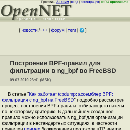
Профиль:
Аноним
(
вход
|
регистрация
)
неRU
opennet.me
[
новости
/
+++
|
форум
|
теги
|
]
Построение BPF-правил для
фильтрации в ng_bpf во FreeBSD
09.03.2010 23:41 (MSK)
В статье "
Как работает tcpdump: ассемблер BPF;
фильтрация с ng_bpf на FreeBSD
" подробно рассмотрен
процесс построения BPF-правила, отбирающего пакеты
по некоторому критерию. В дальнейшем созданное
правило можно использовать в ng_bpf для организации
фильтрации в нестандартных ситуациях, в частности
приведен
пример
блокирования протокола uTP внутри