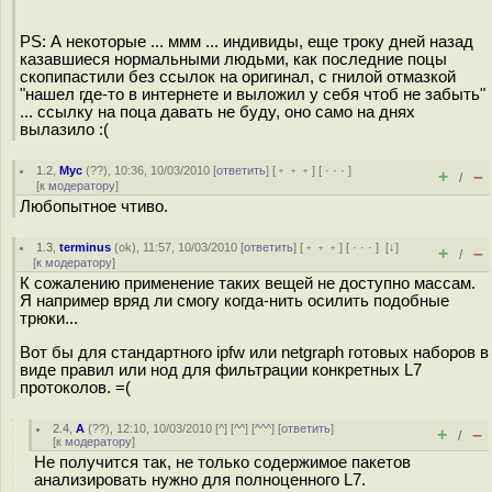
PS: А некоторые ... ммм ... индивиды, еще троку дней назад
казавшиеся нормальными людьми, как последние поцы
скопипастили без ссылок на оригинал, с гнилой отмазкой
"нашел где-то в интернете и выложил у себя чтоб не забыть"
... ссылку на поца давать не буду, оно само на днях
вылазило :(
1.2
,
Myc
(
??
), 10:36, 10/03/2010 [
ответить
] [
﹢﹢﹢
] [
· · ·
]
+
–
/
[
к модератору
]
Любопытное чтиво.
1.3
,
terminus
(
ok
), 11:57, 10/03/2010 [
ответить
] [
﹢﹢﹢
] [
· · ·
]
[
↓
]
+
–
/
[
к модератору
]
К сожалению применение таких вещей не доступно массам.
Я например вряд ли смогу когда-нить осилить подобные
трюки...
Вот бы для стандартного ipfw или netgraph готовых наборов в
виде правил или нод для фильтрации конкретных L7
протоколов. =(
2.4
,
А
(
??
), 12:10, 10/03/2010 [
^
] [
^^
] [
^^^
] [
ответить
]
+
–
/
[
к модератору
]
Не получится так, не только содержимое пакетов
анализировать нужно для полноценного L7.