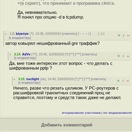
>(в скрипт), что принимает и программка citrin'а.
Да, невнимательно.
Я понял про опцию -d в tcpdump.
1.8
,
Ыукпун
(
?
), 13:39, 10/03/2010 [
ответить
] [
﹢﹢﹢
] [
· · ·
]
[
↑
]
+
–
/
[
к модератору
]
автор ковырял нешифрованный gre траффик?
2.14
,
AdVv
(
??
), 23:45, 11/03/2010 [
^
] [
^^
] [
^^^
] [
ответить
]
+
–
/
[
к модератору
]
Да, мне тоже интересен этот вопрос - что делать с
шифрованным pptp ?
3.15
,
nuclight
(
ok
), 14:40, 23/03/2010 [
^
] [
^^
] [
^^^
] [
ответить
]
+
–
/
[
к модератору
]
Ничего, разве что резать целиком. У PC-роутеров с
расшифровкой транзитных соединений проц не
справится, поэтому и средств таких даже не делают.
игнорирование участников
|
лог модерирования
Добавить комментарий