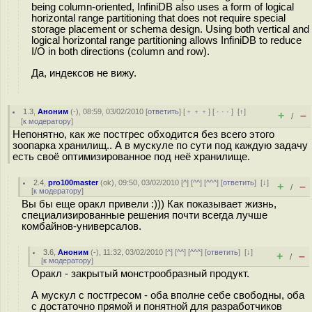
being column-oriented, InfiniDB also uses a form of logical
horizontal range partitioning that does not require special
storage placement or schema design. Using both vertical and
logical horizontal range partitioning allows InfiniDB to reduce
I/O in both directions (column and row).
Да, индексов не вижу.
1.3
,
Аноним
(
-
), 08:59, 03/02/2010 [
ответить
] [
﹢﹢﹢
] [
· · ·
]
[
↑
]
+
–
/
[
к модератору
]
Непонятно, как же постгрес обходится без всего этого
зоопарка хранилищ.. А в мускуле по сути под каждую задачу
есть своё оптимизированное под неё хранилище.
2.4
,
pro100master
(
ok
), 09:50, 03/02/2010 [
^
] [
^^
] [
^^^
] [
ответить
]
[
↓
]
+
–
/
[
к модератору
]
Вы бы еще оракл привели :))) Как показывает жизнь,
специализированные решения почти всегда лучше
комбайнов-универсалов.
3.6
,
Аноним
(
-
), 11:32, 03/02/2010 [
^
] [
^^
] [
^^^
] [
ответить
]
[
↓
]
+
–
/
[
к модератору
]
Оракл - закрытый монстрообразный продукт.
А мускул с постгресом - оба вполне себе свободны, оба
с достаточно прямой и понятной для разработчиков