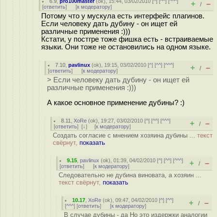
6.9
,
pro100master
(
ok
), 15:44, 03/02/2010 [
^
] [
^^
] [
^^^
]
+
–
/
[
ответить
]
[
к модератору
]
Потому что у мускула есть интерфейс плагинов.
Если человеку дать дубину - он ищет ей
различные применения :)))
Кстати, у постгре тоже фишка есть - встраиваемые
языки. Они тоже не остановились на одном языке.
7.10
,
pavlinux
(
ok
), 19:15, 03/02/2010 [
^
] [
^^
] [
^^^
]
+
–
/
[
ответить
]
[
к модератору
]
> Если человеку дать дубину - он ищет ей
различные применения :)))
А какое основное применение дубины? :)
8.11
,
XoRe
(
ok
), 19:27, 03/02/2010 [
^
] [
^^
] [
^^^
]
+
–
/
[
ответить
]
[
↓
] [
к модератору
]
Создать согласие с мнением хозяина дубины ...
текст
свёрнут,
показать
9.15
,
pavlinux
(
ok
), 01:39, 04/02/2010 [
^
] [
^^
] [
^^^
]
+
–
/
[
ответить
]
[
к модератору
]
Следовательно не дубина виновата, а хозяин ...
текст свёрнут,
показать
10.17
,
XoRe
(
ok
), 09:47, 04/02/2010 [
^
] [
^^
]
+
–
/
[
^^^
] [
ответить
]
[
к модератору
]
В случае дубины - да Но это издержки аналогии