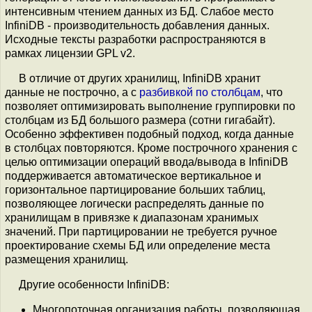
интенсивным чтением данных из БД. Слабое место
InfiniDB - производительность добавления данных.
Исходные тексты разработки распространяются в
рамках лицензии GPL v2.
В отличие от других хранилищ, InfiniDB хранит
данные не построчно, а с
разбивкой по столбцам
, что
позволяет оптимизировать выполнение группировки по
столбцам из БД большого размера (сотни гигабайт).
Особенно эффективен подобный подход, когда данные
в столбцах повторяются. Кроме построчного хранения с
целью оптимизации операций ввода/вывода в InfiniDB
поддерживается автоматическое вертикальное и
горизонтальное партицирование больших таблиц,
позволяющее логически распределять данные по
хранилищам в привязке к диапазонам хранимых
значений. При партицировании не требуется ручное
проектирование схемы БД или определение места
размещения хранилищ.
Другие особенности InfiniDB:
Многопоточная организация работы, позволяющая