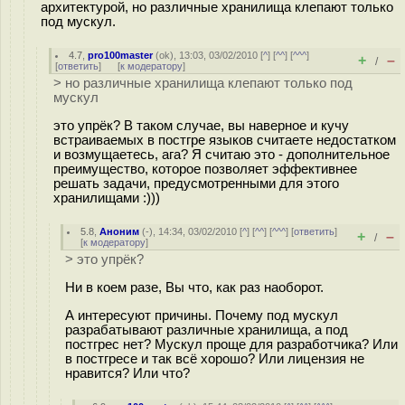
архитектурой, но различные хранилища клепают только
под мускул.
4.7
,
pro100master
(
ok
), 13:03, 03/02/2010 [
^
] [
^^
] [
^^^
]
+
–
/
[
ответить
]
[
к модератору
]
> но различные хранилища клепают только под
мускул
это упрёк? В таком случае, вы наверное и кучу
встраиваемых в постгре языков считаете недостатком
и возмущаетесь, ага? Я считаю это - дополнительное
преимущество, которое позволяет эффективнее
решать задачи, предусмотренными для этого
хранилищами :)))
5.8
,
Аноним
(
-
), 14:34, 03/02/2010 [
^
] [
^^
] [
^^^
] [
ответить
]
+
–
/
[
к модератору
]
> это упрёк?
Ни в коем разе, Вы что, как раз наоборот.
А интересуют причины. Почему под мускул
разрабатывают различные хранилища, а под
постгрес нет? Мускул проще для разработчика? Или
в постгресе и так всё хорошо? Или лицензия не
нравится? Или что?