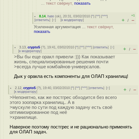
...
текст свёрнут,
показать
+1
8.14
,
hate
(
ok
), 20:31, 03/02/2010 [
^
] [
^^
] [
^^^
]
+
–
[
ответить
]
[
↑
] [
к модератору
]
/
Усиленная аргументация ...
текст свёрнут,
показать
3.13
,
crypto5
(
?
), 19:41, 03/02/2010 [
^
] [
^^
] [
^^^
] [
ответить
]
[
↑
]
+
–
/
[
к модератору
]
>Вы бы еще оракл привели :))) Как показывает
жизнь, специализированные решения почти
>всегда лучше комбайнов-универсалов.
Дык у оракла есть компоненты для ОЛАП хранилищ!
2.12
,
crypto5
(
?
), 19:40, 03/02/2010 [
^
] [
^^
] [
^^^
] [
ответить
]
[
↑
]
+
–
/
[
к модератору
]
>Непонятно, как же постгрес обходится без всего
этого зоопарка хранилищ.. А в
>мускуле по сути под каждую задачу есть своё
оптимизированное под неё
>хранилище.
Наверное поэтому постгрес и не рационально применять
для ОЛАП задач.