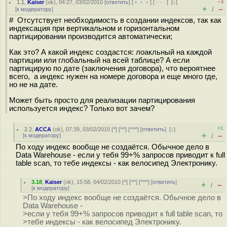
–1
1.1
,
Kaiser
(
ok
), 04:27, 03/02/2010 [
ответить
] [
﹢﹢﹢
] [
· · ·
]
[
↓
]
+
–
[
к модератору
]
/
# Отсутствует необходимость в создании индексов, так как
индексация при вертикальном и горизонтальном
партицировании производится автоматически;
Как это? А какой индекс создастся: лоакльный на каждой
партиции или глобальный на всей таблице? А если
партицирую по дате (заключения договора), что вероятнее
всего, а индекс нужен на номере договора и еще много где,
но не на дате.
Может быть просто для реализации партицирования
используется индекс? Только вот зачем?
+1
2.2
,
ACCA
(
ok
), 07:39, 03/02/2010 [
^
] [
^^
] [
^^^
] [
ответить
]
[
↓
]
+
–
[
к модератору
]
/
По ходу индекс вообще не создаётся. Обычное дело в
Data Warehouse - если у тебя 99+% запросов приводит к full
table scan, то тебе индексы - как велосипед Электронику.
3.18
,
Kaiser
(
ok
), 15:58, 04/02/2010 [
^
] [
^^
] [
^^^
] [
ответить
]
+
–
/
[
к модератору
]
>По ходу индекс вообще не создаётся. Обычное дело в
Data Warehouse -
>если у тебя 99+% запросов приводит к full table scan, то
>тебе индексы - как велосипед Электронику.