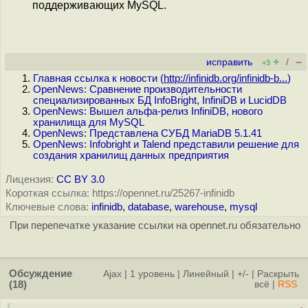
поддерживающих MySQL.
+
–
исправить
/
+3
Главная ссылка к новости (
http://infinidb.org/infinidb-b...
)
OpenNews: Сравнение производительности
специализированных БД InfoBright, InfiniDB и LucidDB
OpenNews: Вышел альфа-релиз InfiniDB, нового
хранилища для MySQL
OpenNews: Представлена СУБД MariaDB 5.1.41
OpenNews: Infobright и Talend представили решение для
создания хранилищ данных предприятия
Лицензия:
CC BY 3.0
Короткая ссылка: https://opennet.ru/25267-infinidb
Ключевые слова:
infinidb
,
database
,
warehouse
,
mysql
При перепечатке указание ссылки на opennet.ru обязательно
Обсуждение
Ajax
|
1 уровень
|
Линейный
|
+/-
|
Раскрыть
(18)
всё
|
RSS