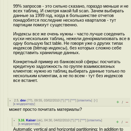
99% запросов - это сильно сказано, гораздо меньше и не
всех таблиц. И смотря какой full scan. Зачем выбирать
данные за 1999 год, когда в большинстве отчетов
понадобятся последние несколько кварталов - тут
партиции помогут существенно.
Индексы все же очень нужны - часто лучше соеденить
куски нескольких таблиц, нежели денормализовать все в
одну большую fact table. Не говоря уже о других типах
индексов (bitmap индексы), без которых сложно себе
представить хранилище данных.
Конкретный пример из банковской сферы: посчитать
кредитную задолжность по группе взаимосвязных
клиентов: нужно из таблиц выбирать данные только по
нескольким клиентам, а не по всем - тут без индексов
все встанет.
2.5
,
dev
(
??
), 09:55, 03/02/2010 [
^
] [
^^
] [
^^^
] [
ответить
]
[
↑
]
+
–
/
[
к модератору
]
может просто почитать материалы?
3.16
,
Kaiser
(
ok
), 04:30, 04/02/2010 [
^
] [
^^
] [
^^^
] [
ответить
]
+
–
/
[
к модератору
]
Automatic vertical and horizontal partitioning: In addition to