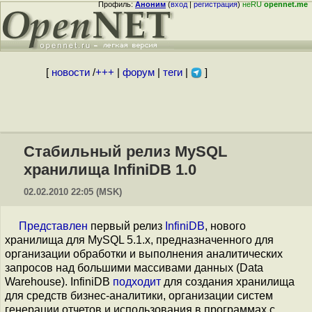
Профиль:
Аноним
(
вход
|
регистрация
)
неRU
opennet.me
[
новости
/
+++
|
форум
|
теги
|
]
Стабильный релиз MySQL
хранилища InfiniDB 1.0
02.02.2010 22:05 (MSK)
Представлен
первый релиз
InfiniDB
, нового
хранилища для MySQL 5.1.x, предназначенного для
организации обработки и выполнения аналитических
запросов над большими массивами данных (Data
Warehouse). InfiniDB
подходит
для создания хранилища
для средств бизнес-аналитики, организации систем
генерации отчетов и использования в программах с