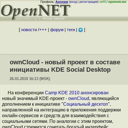
Профиль:
Аноним
(
вход
|
регистрация
)
неRU
opennet.me
[
новости
/
+++
|
форум
|
теги
|
]
ownCloud - новый проект в составе
инициативы KDE Social Desktop
26.01.2010 16:13 (MSK)
На конференции
Camp KDE 2010
анонсирован
новый значимый KDE-проект -
ownCloud
, являющийся
дополнением к инициативе "
Социальный десктоп
",
направленной на интеграцию в приложения поддержки
онлайн-сервисов и средств для взаимодействия с
социальными сетями. По аналогии с этим проектом,
ownCloud стремится сочетать богатый интерфейс