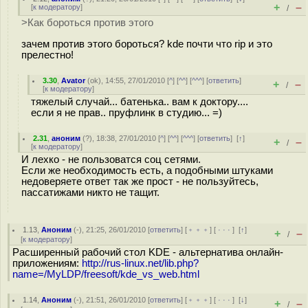
+
–
[
к модератору
]
/
>Как бороться против этого
зачем против этого бороться? kde почти что rip и это
прелестно!
3.30
,
Avator
(
ok
), 14:55, 27/01/2010 [
^
] [
^^
] [
^^^
] [
ответить
]
+
–
/
[
к модератору
]
тяжелый случай... батенька.. вам к доктору....
если я не прав.. пруфлинк в студию... =)
2.31
,
аноним
(
?
), 18:38, 27/01/2010 [
^
] [
^^
] [
^^^
] [
ответить
]
[
↑
]
+
–
/
[
к модератору
]
И лехко - не пользоватся соц сетями.
Если же необходимость есть, а подобными штуками
недоверяете ответ так же прост - не пользуйтесь,
пассатижами никто не тащит.
1.13
,
Аноним
(
-
), 21:25, 26/01/2010 [
ответить
] [
﹢﹢﹢
] [
· · ·
]
[
↑
]
+
–
/
[
к модератору
]
Расширенный рабочий стол KDE - альтернатива онлайн-
приложениям:
http://rus-linux.net/lib.php?
name=/MyLDP/freesoft/kde_vs_web.html
1.14
,
Аноним
(
-
), 21:51, 26/01/2010 [
ответить
] [
﹢﹢﹢
] [
· · ·
]
[
↓
]
+
–
/