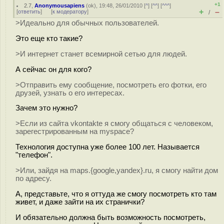
+1
2.7
,
Anonymousapiens
(
ok
), 19:48, 26/01/2010 [
^
] [
^^
] [
^^^
]
+
–
[
ответить
]
[
к модератору
]
/
>Идеально для обычных пользователей.
Это еще кто такие?
>И интернет станет всемирной сетью для людей.
А сейчас он для кого?
>Отправить ему сообщение, посмотреть его фотки, его
друзей, узнать о его интересах.
Зачем это нужно?
>Если из сайта vkontakte я смогу общаться с человеком,
зарегестрированным на myspace?
Технология доступна уже более 100 лет. Называется
"телефон".
>Или, зайдя на maps.{google,yandex}.ru, я смогу найти дом
по адресу.
А, представьте, что я оттуда же смогу посмотреть кто там
живет, и даже зайти на их странички?
И обязательно должна быть возможность посмотреть,