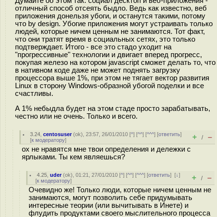
Думайте об этом так: социал десктоп и веб-приложения -
отличный способ отсеять быдло. Ведь как известно, веб
приложения донельзя убоги, и останутся такими, потому
что by design. Убогие приложения могут устраивать только
людей, которые ничем ценным не занимаются. Тот факт,
что они тратят время в социальных сетях, это только
подтверждает. Итого - все это стадо уходит на
"прогрессивные" технологии и двигает вперед прогресс,
покупая железо на котором javascript сможет делать то, что
в нативном коде даже не может поднять загрузку
процессора выше 1%, при этом не тягает вектор развития
Linux в сторону Windows-образной убогой поделки и все
счастливы.
А 1% небыдла будет на этом стаде просто зарабатывать,
честно или не очень. Только и всего.
3.24
,
centosuser
(
ok
), 23:57, 26/01/2010 [
^
] [
^^
] [
^^^
] [
ответить
]
+
–
/
[
к модератору
]
ох не нравятся мне твои определения и дележки с
ярлыками. Ты кем являешься?
4.25
,
uder
(
ok
), 01:21, 27/01/2010 [
^
] [
^^
] [
^^^
] [
ответить
]
[
↓
]
+
–
/
[
к модератору
]
Очевидно же! Только люди, которые ничем ценным не
занимаются, могут позволить себе придумывать
интересные теории (или вычитывать в Инете) и
флудить продуктами своего мыслительного процесса