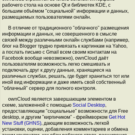
рабочего стола на основе Qt и библиотек KDE, с
большим объёмом "социальной" информации и данных,
размещаемых пользователями онлайн.
В отличие от традиционного "облачного" размещения
информации и данных, не совершенного в смысле
связей между различными онлайн службами (например,
блог на Blogger трудно привязать к картинкам на Yahoo,
а послать письмо с Gmail всем своим контактам на
Facebook вообще невозможно), ownCloud даёт
пользователям возможность легко смешивать и
подключать друг к другу данные, хранящиеся на
различных службах, решать, где будет храниться тот или
иной вид информации и даже иметь свой собственный
"облачный" сервер для полного контроля.
ownCloud является завершающим элементом в
схеме, заложенной с помощью
Social Desktop
,
предоставляющим "социальные" возможности для Free
desktop, и другим "кирпичиком" - фреймворком
Get Hot
New Stuff (GHNS)
, дающим возможность легкой
установки, оценки, добавления комментариев и обмена