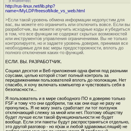
[
к модератору
]
http://rus-linux.net/lib.php?
name=/MyLDP/freesoft/kde_vs_web.html
>Если такой уровень обмена информации недопустим для
вас, вы можете его ограничить или отключить вовсе. Если вы
разработчик, вы можете изучить исходные коды и убедиться
в том, что все функции не содержат скрытых возможностей
или инструментов управления ограничениями. Вы не только
контролируете, но и задаете уровень доверия, принимая все
необходимые для вас меры предосторожности, вплоть до
полного отключения каких-то функций.
ЕСЛИ. ВЫ. РАЗРАБОТЧИК.
Социал десктоп и Веб-приложения одна фигня под разными
соусами, целью которой стоит полный контроль за
передвижениями пользователей вплоть до геолокации. Нет
спасибо, я хочу включать компьютер и чувствовать себя в
безопасности...
Я пользователь и в мире свободного ПО я доверяю только
FSF и тому что они одобрили, так как они еще не разу не
прогнулись. Я не могу знать сработает ли тот ползунок
отключающий слежку за мной или нет. Поэтому обществу
будет лучше если такой функциональности не будет
вообще. Если эти пакеты будут распространяться отдельно,
это другой разговор - но я(как и любой здравомыслящий) не