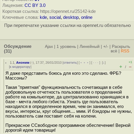
Лицензия:
CC BY 3.0
Короткая ссылка: https://opennet.ru/25142-kde
Ключевые слова:
kde
,
social
,
desktop
,
online
При перепечатке указание ссылки на opennet.ru обязательно
Обсуждение
Ajax
|
1 уровень
|
Линейный
|
+/-
|
Раскрыть
(31)
всё
|
RSS
+1
1.1
,
Аноним
(
-
), 17:37, 26/01/2010 [
ответить
] [
﹢﹢﹢
] [
· · ·
]
[
↓
]
+
–
[
к модератору
]
/
Я даже представить боюсь для кого это сделано. ФРБ?
Массоны?
Такая "приятная" функциональность сочетающая в себе
добровольную отчетность пользователя о проделанной
работе на комьпьютере, да централизованно хранящаяся в
базе - мечта любого гэбиста. Узнать где пользователь
находился в определенное время, чем он занимался, его
вкусы, интересы, круг общения.... ммм. И бэкдоры не нужны,
пользователь сам поставит себя на колени.
Прекрасное ССвободное программное обеспечение! Верной
дорогой идем товарищи!