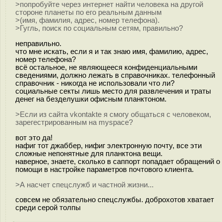
>попробуйте через интернет найти человека на другой
стороне планеты по его реальным данным
>(имя, фамилия, адрес, номер телефона).
>Гугль, поиск по социальным сетям, правильно?
неправильно.
что мне искать, если я и так знаю имя, фамилию, адрес,
номер телефона?
всё остальное, не являющееся конфиденциальными
сведениями, должно лежать в справочниках. телефонный
справочник - никогда не использовали что ли?
социальные секты лишь место для развлечения и траты
денег на безделушки офисным планктоном.
>Если из сайта vkontakte я смогу общаться с человеком,
зарегестрированным на myspace?
вот это да!
нафиг тот джаббер, нифиг электронную почту, все эти
сложные непонятные для планктона вещи.
наверное, знаете, сколько в саппорт попадает обращений о
помощи в настройке параметров почтового клиента.
>А насчет спецслужб и частной жизни...
совсем не обязательно спецслужбы. доброхотов хватает
среди серой толпы