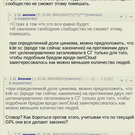
сообщество не сможет этому помешать.
2.10
,
аноним
(
?
), 21:09, 26/01/2010 [
^
] [
^^
] [
^^^
] [
ответить
]
+
–
/
[
к модератору
]
>Страх в том что это все-равно будет.
>И хваленое свободное сообщество не сможет этому
помешать.
при определенной доле цинизма, можно предположить, что
kde sc (вроде так сейчас канонично) на протяжении двух
лет целенаправленно заталкивали в СГ только для того,
чтобы подобным бредом вроде ownCloud
заинтересовалось как можно меньшее количество людей.
1.11
,
Аноним
(
-
), 21:16, 26/01/2010 [
ответить
] [
﹢﹢﹢
] [
· · ·
]
[
↓
] [
↑
]
+
–
/
[
к модератору
]
>при определенной доле цинизма, можно предположить, что
kde sc (вроде так сейчас канонично) на протяжении двух лет
целенаправленно заталкивали в СГ только для того, чтобы
подобным бредом вроде ownCloud заинтересовалось как
можно меньшее количество людей.
Сговор? Как бороться против этого, учитывая что по текущей
GPL они все делают законно?
–1
2.12
,
аноним
(
?
), 21:20, 26/01/2010 [
^
] [
^^
] [
^^^
] [
ответить
]
[
↓
]