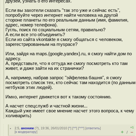
друзей, узнать о его интересах.
Если вы захотели сказать "так это уже и сейчас есть",
попробуйте через интернет найти человека на другой
стороне планеты по его реальным данным (имя, фамилия,
адрес, номер телефона).
Гугль, поиск по социальным сетям, правильно?
А если все это объединить?
Если из сайта vkontakte я смогу общаться с человеком,
зарегестрированным на myspace?
Или, зайдя на maps.{google,yandex}.ru, я смогу найти дом по
адресу.
А, представьте, что я оттуда же смогу посмотреть кто там
живет, и даже зайти на их странички?
А, например, набрав запрос "эйфелева башня", я смогу
посмотреть список тех, кто сейчас там находится (по данным
нетбуков этих людей).
Имхо, интернет движется вот к такому состоянию.
А насчет спецслужб и частной жизни...
Каждый уже имеет свое мнение насчет этого вопроса, к чему
холиварить)
+1
2.5
,
аноним
(
?
), 19:36, 26/01/2010 [
^
] [
^^
] [
^^^
] [
ответить
]
+
–
[
к модератору
]
/