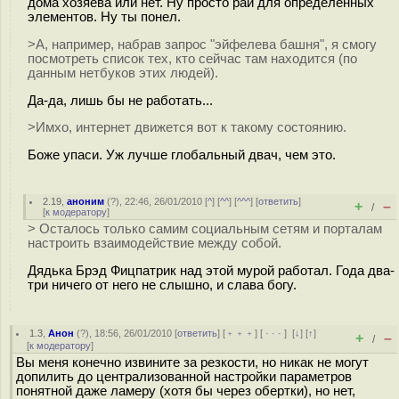
дома хозяева или нет. Ну просто рай для определенных
элементов. Ну ты понел.
>А, например, набрав запрос "эйфелева башня", я смогу
посмотреть список тех, кто сейчас там находится (по
данным нетбуков этих людей).
Да-да, лишь бы не работать...
>Имхо, интернет движется вот к такому состоянию.
Боже упаси. Уж лучше глобальный двач, чем это.
2.19
,
аноним
(
?
), 22:46, 26/01/2010 [
^
] [
^^
] [
^^^
] [
ответить
]
+
–
/
[
к модератору
]
> Осталось только самим социальным сетям и порталам
настроить взаимодействие между собой.
Дядька Брэд Фицпатрик над этой мурой работал. Года два-
три ничего от него не слышно, и слава богу.
1.3
,
Анон
(
?
), 18:56, 26/01/2010 [
ответить
] [
﹢﹢﹢
] [
· · ·
]
[
↓
] [
↑
]
+
–
/
[
к модератору
]
Вы меня конечно извините за резкости, но никак не могут
допилить до централизованной настройки параметров
понятной даже ламеру (хотя бы через обертки), но нет,