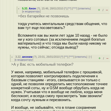
5.33
,
Анон
(
?
), 15:46, 28/01/2010 [
^
] [
^^
] [
^^^
] [
ответить
]
+
–
/
[
к модератору
]
>без батарейки не позвонишь
тогда учитесь ментальным средствам общения, что
вам тут еще посоветовать?
Вспомните как вы жили лет эдак 10 назад - не было
ни у кого сотовых (за исключением людей богатых
материально) и что тогда мы были нахер никому не
нужны, что сейчас; отсюда вывод?
3.22
,
аноним
(
?
), 23:01, 26/01/2010 [
^
] [
^^
] [
^^^
] [
ответить
]
[
↑
]
+
–
/
[
к модератору
]
>А у Вас есть мобильный телефон?
У меня, например, мобильный телефон с прошивкой,
которая позволяет контролировать подключения к
базовым станциям - итого, связывается он только с
одной, не позволяя определить местоположение точнее
конкретной соты, ну и GSM вообще обрубать когда не
нужен. Учитывая что я вообще не люблю, когда меня
беспокоят, и всегда смогу просмотреть "вам звонили"
когда сочту нужным и перезвонить.
И вообще, не забывайте, что в плане сохранения