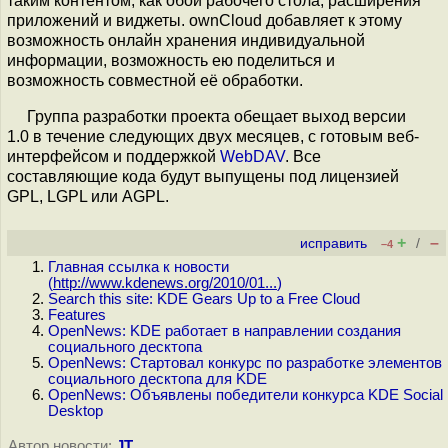
таким контентом, как обои рабочего стола, расширения
приложений и виджеты. ownCloud добавляет к этому
возможность онлайн хранения индивидуальной
информации, возможность ею поделиться и
возможность совместной её обработки.
Группа разработки проекта обещает выход версии
1.0 в течение следующих двух месяцев, с готовым веб-
интерфейсом и поддержкой
WebDAV
. Все
составляющие кода будут выпущены под лицензией
GPL, LGPL или AGPL.
+
–
исправить
/
–4
Главная ссылка к новости
(
http://www.kdenews.org/2010/01...
)
Search this site: KDE Gears Up to a Free Cloud
Features
OpenNews: KDE работает в направлении создания
социального десктопа
OpenNews: Стартовал конкурс по разработке элементов
социального десктопа для KDE
OpenNews: Объявлены победители конкурса KDE Social
Desktop
Автор новости:
JT