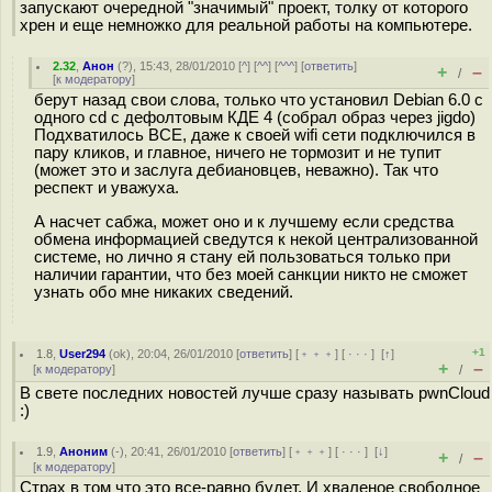
запускают очередной "значимый" проект, толку от которого
хрен и еще немножко для реальной работы на компьютере.
2.32
,
Анон
(
?
), 15:43, 28/01/2010 [
^
] [
^^
] [
^^^
] [
ответить
]
+
–
/
[
к модератору
]
берут назад свои слова, только что установил Debian 6.0 с
одного cd с дефолтовым КДЕ 4 (собрал образ через jigdo)
Подхватилось ВСЕ, даже к своей wifi сети подключился в
пару кликов, и главное, ничего не тормозит и не тупит
(может это и заслуга дебиановцев, неважно). Так что
респект и уважуха.
А насчет сабжа, может оно и к лучшему если средства
обмена информацией сведутся к некой централизованной
системе, но лично я стану ей пользоваться только при
наличии гарантии, что без моей санкции никто не сможет
узнать обо мне никаких сведений.
+1
1.8
,
User294
(
ok
), 20:04, 26/01/2010 [
ответить
] [
﹢﹢﹢
] [
· · ·
]
[
↑
]
+
–
[
к модератору
]
/
В свете последних новостей лучше сразу называть pwnCloud
:)
1.9
,
Аноним
(
-
), 20:41, 26/01/2010 [
ответить
] [
﹢﹢﹢
] [
· · ·
]
[
↓
]
+
–
/
[
к модератору
]
Страх в том что это все-равно будет. И хваленое свободное