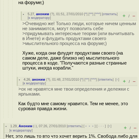
на форуме;)
5.27
,
аноним
(
?
), 01:51, 27/01/2010 [
^
] [
^^
] [
^^^
] [
ответить
]
+
–
/
[
к модератору
]
>Очевидно же! Только люди, которые ничем ценным
не занимаются, могут позволить себе
>придумывать интересные теории (или вычитывать
в Инете) и флудить продуктами своего
>мыслительного процесса на форуме;)
Хуже, когда они флудят продуктами своего (на
самом деле, даже близко не) мыслительного
процесса в коде. "Получаются разные странные
штуки, иногда корабли."
4.26
,
аноним
(
?
), 01:48, 27/01/2010 [
^
] [
^^
] [
^^^
] [
ответить
]
[
↑
]
+
–
/
[
к модератору
]
>ох не нравятся мне твои определения и дележки с
ярлыками.
Как будто мне самому нравится. Тем не менее, это
суровая правда жизни.
1.29
,
Аноним
(
-
), 07:26, 27/01/2010 [
ответить
] [
﹢﹢﹢
] [
· · ·
]
[
↑
]
+
–
/
[
к модератору
]
Нет, это лишь то вто что хочет верить 1%. Свобода либо для