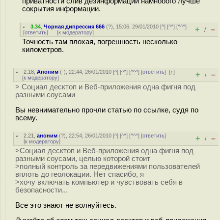
приватности слив дезинформации намнооого лучше
сокрытия информации.
3.34
,
Чорная дипрессия 666
(
?
), 15:06, 29/01/2010 [
^
] [
^^
] [
^^^
]
+
–
/
[
ответить
]
[
к модератору
]
Точность там плохая, погрешность несколько
километров.
2.18
,
Аноним
(
-
), 22:44, 26/01/2010 [
^
] [
^^
] [
^^^
] [
ответить
]
[
↑
]
+
–
/
[
к модератору
]
> Социал десктоп и Веб-приложения одна фигня под
разными соусами
Вы невнимательно прочли статью по ссылке, судя по
всему.
2.21
,
аноним
(
?
), 22:54, 26/01/2010 [
^
] [
^^
] [
^^^
] [
ответить
]
+
–
/
[
к модератору
]
>Социал десктоп и Веб-приложения одна фигня под
разными соусами, целью которой стоит
>полный контроль за передвижениями пользователей
вплоть до геолокации. Нет спасибо, я
>хочу включать компьютер и чувствовать себя в
безопасности...
Все это знают не волнуйтесь.