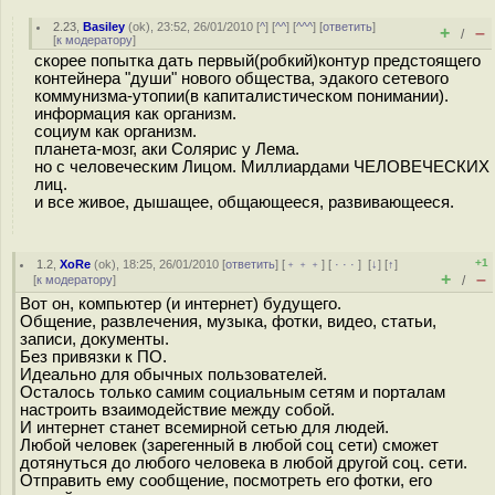
2.23
,
Basiley
(
ok
), 23:52, 26/01/2010 [
^
] [
^^
] [
^^^
] [
ответить
]
+
–
/
[
к модератору
]
cкорее попытка дать первый(робкий)контур предстоящего
контейнера "души" нового общества, эдакого сетевого
коммунизма-утопии(в капиталистическом понимании).
информация как организм.
социум как организм.
планета-мозг, аки Солярис у Лема.
но с человеческим Лицом. Миллиардами ЧЕЛОВЕЧЕСКИХ
лиц.
и все живое, дышащее, общающееся, развивающееся.
+1
1.2
,
XoRe
(
ok
), 18:25, 26/01/2010 [
ответить
] [
﹢﹢﹢
] [
· · ·
]
[
↓
] [
↑
]
+
–
[
к модератору
]
/
Вот он, компьютер (и интернет) будущего.
Общение, развлечения, музыка, фотки, видео, статьи,
записи, документы.
Без привязки к ПО.
Идеально для обычных пользователей.
Осталось только самим социальным сетям и порталам
настроить взаимодействие между собой.
И интернет станет всемирной сетью для людей.
Любой человек (зарегенный в любой соц сети) сможет
дотянуться до любого человека в любой другой соц. сети.
Отправить ему сообщение, посмотреть его фотки, его