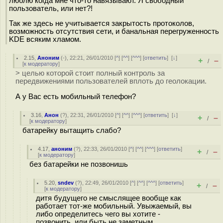
люблю когда мне что-то навязывают. Я свободный
пользователь, или нет?!
Так же здесь не учитывается закрытость протоколов,
возможность отсутствия сети, и банальная перегруженность
KDE всяким хламом.
2.15
,
Аноним
(
-
), 22:21, 26/01/2010 [
^
] [
^^
] [
^^^
] [
ответить
]
[
↓
]
+
–
/
[
к модератору
]
> целью которой стоит полный контроль за
передвижениями пользователей вплоть до геолокации.
А у Вас есть мобильный телефон?
3.16
,
Анон
(
?
), 22:31, 26/01/2010 [
^
] [
^^
] [
^^^
] [
ответить
]
[
↓
]
+
–
/
[
к модератору
]
батарейку вытащить слабо?
4.17
,
аноним
(
?
), 22:33, 26/01/2010 [
^
] [
^^
] [
^^^
] [
ответить
]
+
–
/
[
к модератору
]
без батарейки не позвонишь
5.20
,
sndev
(
?
), 22:49, 26/01/2010 [
^
] [
^^
] [
^^^
] [
ответить
]
+
–
/
[
к модератору
]
дитя будущего не смыслящее вообще как
работает тот-же мобильный. Увыжаемый, вы
либо определитесь чего вы хотите -
позвонить, или быть не заметным.