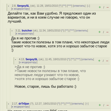
2.8
,
SergeySL
(
ok
), 11:28, 18/01/2010 [
^
] [
^^
] [
^^^
] [
ответить
]
[
↓
]
+
–
/
[
к модератору
]
Делайте так, как Вам удобно. Я предложил один из
вариантов, и ни в коем случае не говорю, что он
лучший.
3.11
,
butcher
(
ok
), 11:34, 18/01/2010 [
^
] [
^^
] [
^^^
] [
ответить
]
+
–
/
[
к модератору
]
Да я не против :)
Такие новости полезны в том плане, что некоторые люди
узнают что-то новое, хотя это и хорошо забытое старое
:)
4.13
,
SergeySL
(
ok
), 11:45, 18/01/2010 [
^
] [
^^
] [
^^^
] [
ответить
]
+
–
/
[
к модератору
]
>Да я не против :)
>Такие новости полезны в том плане, что
некоторые люди узнают что-то новое,
>хотя это и хорошо забытое старое :)
Новое, старое, лишь бы работало :)
2.17
,
drTr0jan
(
?
), 12:27, 18/01/2010 [
^
] [
^^
] [
^^^
] [
ответить
]
[
↑
]
+
–
/
[
к модератору
]