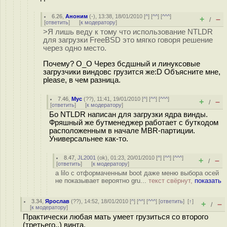
6.26
,
Аноним
(
-
), 13:38, 18/01/2010 [
^
] [
^^
] [
^^^
]
+
–
/
[
ответить
]
[
к модератору
]
>Я лишь веду к тому что использование NTLDR
для загрузки FreeBSD это мягко говоря решение
через одно место.
Почему? O_O Через бсдшный и линуксовые
загрузчики виндовс грузится же:D Объясните мне,
please, в чем разница.
7.46
,
Myc
(
??
), 11:41, 19/01/2010 [
^
] [
^^
] [
^^^
]
+
–
/
[
ответить
]
[
к модератору
]
Бо NTLDR написан для загрузки ядра винды.
Фряшный же бутменеджер работает с буткодом
расположенным в начале MBR-партиции.
Универсальнее как-то.
8.47
,
JL2001
(
ok
), 01:23, 20/01/2010 [
^
] [
^^
] [
^^^
]
+
–
/
[
ответить
]
[
к модератору
]
а lilo с отформаченным boot даже меню выбора осей
не показывает вероятно gru...
текст свёрнут,
показать
3.34
,
Ярослав
(
??
), 14:52, 18/01/2010 [
^
] [
^^
] [
^^^
] [
ответить
]
[
↑
]
+
–
/
[
к модератору
]
Практически любая мать умеет грузиться со второго
(третьего..) винта.