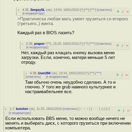
4.35
,
SergeySL
(
ok
), 14:54, 18/01/2010 [
^
] [
^^
] [
^^^
] [
ответить
]
+
–
/
[
к модератору
]
>Практически любая мать умеет грузиться со второго
(третьего..) винта.
Каждый раз в BIOS лазить?
5.36
,
prapor
(
??
), 15:20, 18/01/2010 [
^
] [
^^
] [
^^^
] [
ответить
]
+
–
/
[
к модератору
]
Нет, каждый раз клацать кнопку вызова меню
загрузки. Если, конечно, матери меньше 5 лет
отроду.
6.38
,
User294
(
ok
), 19:34, 18/01/2010 [
^
] [
^^
] [
^^^
]
+
–
/
[
ответить
]
[
к модератору
]
Там обычно очень неудобно сделано. А то и
глючно. У того же grub намного культурнее и
настраивабельнее все.
1.7
,
butcher
(
ok
), 11:25, 18/01/2010 [
ответить
] [
﹢﹢﹢
] [
· · ·
]
[
↓
] [
↑
]
+
–
/
[
к модератору
]
Если использовать BBS меню, то можно вообще ничего не
менять и выбирать диск, с которого грузиться при включении
компьютера.