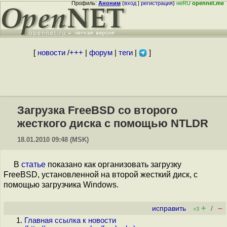
Профиль:
Аноним
(
вход
|
регистрация
)
неRU
opennet.me
[
новости
/
+++
|
форум
|
теги
|
]
Загрузка FreeBSD со второго
жесткого диска с помощью NTLDR
18.01.2010 09:48 (MSK)
В
статье
показано как организовать загрузку
FreeBSD, установленной на второй жесткий диск, с
помощью загрузчика Windows.
+
–
исправить
/
+3
Главная ссылка к новости