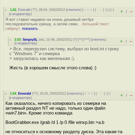
1.52
,
Emerald
(
??
), 00:04, 19/02/2012 [
ответить
] [
﹢﹢﹢
] [
· · ·
]
[
↓
] [
↑
]
+
–
/
[
к модератору
]
Я вот ставил недавно на очень дешевый нетбук
последовательно хрюшу, а затем семе...
большой текст
свёрнут,
показать
2.53
,
SergeySL
(
ok
), 10:48, 20/02/2012 [
^
] [
^^
] [
^^^
] [
ответить
]
+
–
/
[
к модератору
]
> Все, перегрузил систему, выбрал из boot.ini строку
с "Windows 7" и семерка
> загрузилась как миленькая :).
Жесть (в хорошем смысле этого слова) :)
1.54
,
Emerald
(
??
), 20:26, 20/02/2012 [
ответить
] [
﹢﹢﹢
] [
· · ·
]
[
↑
]
+
–
/
[
к модератору
]
Как оказалось, ничего копировать из семерки на
активный раздел NT не надо, только один файл
«win7.bin». Кроме этого команда
BootGrabber.exe /grab /d 1 /p 0 /file winxp.bin >a.b
не относиться к основному разделу диска. Эта какая-та