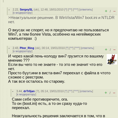
2.22
,
SergeySL
(
ok
), 12:48, 18/01/2010 [
^
] [
^^
] [
^^^
] [
ответить
]
+
–
/
[
к модератору
]
>Неактуальное решение. В WinVista/Win7 boot.ini и NTLDR
нет.
О вкусах не спорят, но я предпочитаю не пользоваться
Win7, а тем более Vista, особенно на негеймерских
компьютерах :)
2.43
,
Piter_Ring
(
ok
), 00:14, 19/01/2010 [
^
] [
^^
] [
^^^
] [
ответить
]
+
–
/
[
к модератору
]
И через какой пень-колоду вин7 грузится по вашему
мнению ???
Если вы чего то не знаете - то это не значит что его
нет.
Просто буут.ини в виста-вин7 переехал с файла в чтото
схожее с реестром.
А так все осталось по старому.
3.44
,
drTr0jan
(
?
), 05:14, 19/01/2010 [
^
] [
^^
] [
^^^
] [
ответить
]
+
–
/
[
к модератору
]
Сами себе противоречите, ога.
То он (boot.ini) есть, а то он сразу куда-то
переехал.
Неактуальность решения заключается в том, что в