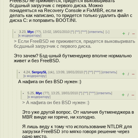
FreeBSD не приживется, придется выковыривать
бсдшный загрузчик с первого диска. Можно
понадеяться на Recovery Console и FixMBR, если же
делать как написано, то придется только удалить файл с
диска C: и поправить BOOT.INI.
3.23
,
Myc
(
??
), 13:02, 18/01/2010 [
^
] [
^^
] [
^^^
] [
ответить
]
[
↓
]
+
–
/
[
к модератору
]
> Если FreeBSD не приживется, придется выковыривать
бсдшный загрузчик с первого диска.
Это зачем? Бзд-шный бутменеджер вполне нормально
живет и без FreeBSD.
4.24
,
SergeySL
(
ok
), 13:09, 18/01/2010 [
^
] [
^^
] [
^^^
] [
ответить
]
+
–
/
[
к модератору
]
А нафига он без BSD нужен :)
5.25
,
Myc
(
??
), 13:25, 18/01/2010 [
^
] [
^^
] [
^^^
] [
ответить
]
+
–
/
[
к модератору
]
> А нафига он без BSD нужен :)
Это уже другой вопрос. От наличия бутменеджера в
MBR винде ни горяче, ни холодно.
Я лишь веду к тому что использование NTLDR для
загрузки FreeBSD это мягко говоря решение через
одно место.