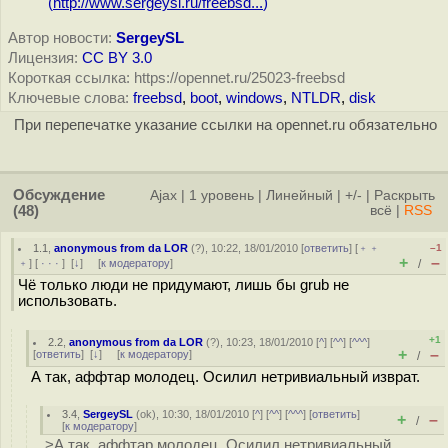
(
http://www.sergeysl.ru/freebsd...
)
Автор новости:
SergeySL
Лицензия:
CC BY 3.0
Короткая ссылка: https://opennet.ru/25023-freebsd
Ключевые слова:
freebsd
,
boot
,
windows
,
NTLDR
,
disk
При перепечатке указание ссылки на opennet.ru обязательно
Обсуждение
Ajax
|
1 уровень
|
Линейный
|
+/-
|
Раскрыть
(48)
всё
|
RSS
1.1
,
anonymous from da LOR
(
?
), 10:22, 18/01/2010 [
ответить
] [
﹢﹢
–1
+
–
﹢
] [
· · ·
]
[
↓
] [
к модератору
]
/
Чё только люди не придумают, лишь бы grub не
использовать.
+1
2.2
,
anonymous from da LOR
(
?
), 10:23, 18/01/2010 [
^
] [
^^
] [
^^^
]
+
–
[
ответить
]
[
↓
] [
к модератору
]
/
А так, аффтар молодец. Осилил нетривиальный изврат.
3.4
,
SergeySL
(
ok
), 10:30, 18/01/2010 [
^
] [
^^
] [
^^^
] [
ответить
]
+
–
/
[
к модератору
]
>А так, аффтар молодец. Осилил нетривиальный