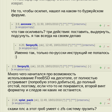
изврат.
Не то, чтобы осилил, нашел на каком-то буржуйском
форуме.
3.9
,
аноним
(
?
), 11:30, 18/01/2010 [
^
] [
^^
] [
^^^
] [
ответить
]
+
–
/
[
к модератору
]
что там осиливать? три действия: поставить, выдернуть,
подсунуть. я так всегда на своем делаю
4.20
,
SergeySL
(
ok
), 12:45, 18/01/2010 [
^
] [
^^
] [
^^^
] [
ответить
]
+
–
/
[
к модератору
]
Именно так, только по-русски инструкций не попалось
:)
2.3
,
SergeySL
(
ok
), 10:29, 18/01/2010 [
^
] [
^^
] [
^^^
] [
ответить
]
[
↑
]
+
–
/
[
к модератору
]
Много чего начитался про возможность
использование FreeBSD на десктопе, от полностью
устраивает (попробую этого добиться), до полный
отстой, поэтому, если что-то не понравится, второй винт
форматну и следов ни каких не останется.
–1
2.14
,
splat_pack
(
ok
), 11:49, 18/01/2010 [
^
] [
^^
] [
^^^
] [
ответить
]
+
–
[
к модератору
]
/
скажи плс а этот гроб умеет с zfs систему грузить?