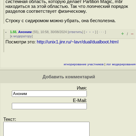
системная область, которую делает Partition Magiс, mbr
находиться за этой областью. Так что логический порядок
разделов соответствует физическому.
Строку с сидиромом можно убрать, она бесполезна.
1.55
,
Аноним
(
55
), 10:58, 30/08/2024 [
ответить
] [
﹢﹢﹢
] [
· · ·
]
+
–
/
[
к модератору
]
Посмотри это:
http://unix1.jinr.ru/~lavr/dual/dualboot.html
игнорирование участников
|
лог модерирования
Добавить комментарий
Имя:
E-Mail:
Текст: