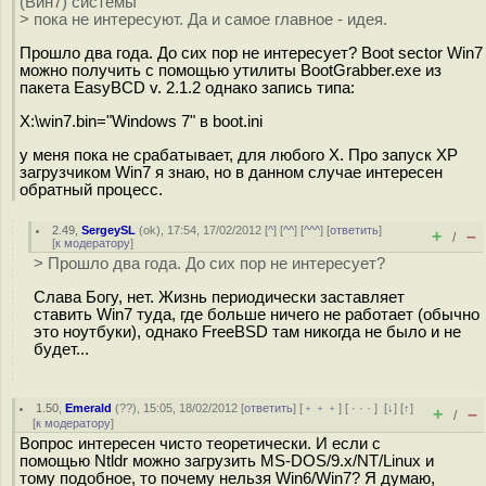
(Вин7) системы
> пока не интересуют. Да и самое главное - идея.
Прошло два года. До сих пор не интересует? Boot sector Win7
можно получить с помощью утилиты BootGrabber.exe из
пакета EasyBCD v. 2.1.2 однако запись типа:
X:\win7.bin="Windows 7" в boot.ini
у меня пока не срабатывает, для любого X. Про запуск XP
загрузчиком Win7 я знаю, но в данном случае интересен
обратный процесс.
2.49
,
SergeySL
(
ok
), 17:54, 17/02/2012 [
^
] [
^^
] [
^^^
] [
ответить
]
+
–
/
[
к модератору
]
> Прошло два года. До сих пор не интересует?
Слава Богу, нет. Жизнь периодически заставляет
ставить Win7 туда, где больше ничего не работает (обычно
это ноутбуки), однако FreeBSD там никогда не было и не
будет...
1.50
,
Emerald
(
??
), 15:05, 18/02/2012 [
ответить
] [
﹢﹢﹢
] [
· · ·
]
[
↓
] [
↑
]
+
–
/
[
к модератору
]
Вопрос интересен чисто теоретически. И если с
помощью Ntldr можно загрузить MS-DOS/9.x/NT/Linux и
тому подобное, то почему нельзя Win6/Win7? Я думаю,