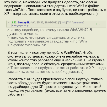
что можно, максимум, что придется сделать, это слегка
подправить напильником стандартный mbr Win7 в файле
типа win7.bin . Тоже касается и ноубуков, не хотят работать с
ХР – надо заставить, если в этом есть необходимость :) .
2.51
,
SergeySL
(
ok
), 15:38, 18/02/2012 [
^
] [
^^
] [
^^^
] [
ответить
]
+
–
/
[
к модератору
]
> и тому подобное, то почему нельзя Win6/Win7? Я
думаю, что можно,
> максимум, что придется сделать, это слегка
подправить напильником стандартный mbr Win7
> в файле типа win7.bin.
В том числе, и поэтому не люблю Win6/Win7. Чтобы
система запустилась, нужно очень неслабое железо, а
чтобы комфортно работала еще и напильник. Я не играю в
игры, поэтому вполне обхожусь средненькими железками.
> Тоже касается и ноубуков, не хотят работать с ХР – надо
заставить, если в этом есть необходимость :)
Работать с XP будет практически любой ноутбук, только
часть оборудования будет неизвестными устройствами,
т.к. драйверов для XP просто не существует. Меня такой
подход не устраивает (имхо, все, за что заплачено, должно
работать)...