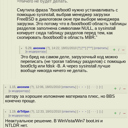
>Ничего не будет делать.
Смутила фраза "/boot/boot0 нужно устанавливать с
помощью sysinstall, выбрав менеджер загрузки
FreeBSD в диалоговом окне при выборе менеджера
загрузки. Это потому что в /boot/boot0 область таблицы
разделов заполнена символами NULL, а sysinstall
копирует сюда таблицу разделов перед тем, как
скопировать /boot/boot0 в область MBR."
5.29
,
аноним
(
?
), 14:22, 18/01/2010 [
^
] [
^^
] [
^^^
] [
ответить
]
+
–
/
[
к модератору
]
Это бред на самом деле, загрузочный код можно
переписать (не трогая таблицу разделов) с помощью
boot0cfg или fdisk -B. А через sysinstall лучше
вообще никогда ничего не делать.
1.15
,
аноним
(
?
), 12:06, 18/01/2010 [
ответить
] [
﹢﹢﹢
] [
· · ·
]
[
↑
]
+
–
/
[
к модератору
]
автору за хорошее изложение материала плюс, но BBS
конечно проще.
1.19
,
drTr0jan
(
?
), 12:33, 18/01/2010 [
ответить
] [
﹢﹢﹢
] [
· · ·
]
[
↓
]
+
–
/
[
к модератору
]
Неактуальное решение. В WinVista/Win7 boot.ini и
NTLDR нет.