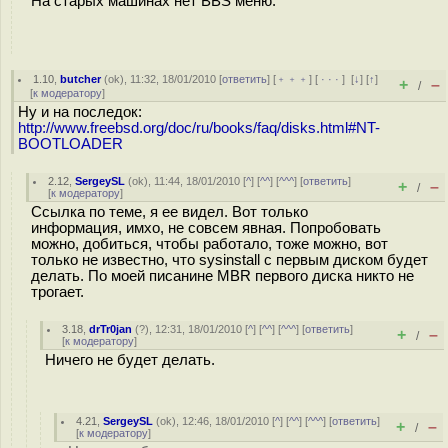
На старых машинах нет BBS меню.
1.10
,
butcher
(
ok
), 11:32, 18/01/2010 [
ответить
] [
﹢﹢﹢
] [
· · ·
]
[
↓
] [
↑
]
+
–
/
[
к модератору
]
Ну и на последок:
http://www.freebsd.org/doc/ru/books/faq/disks.html#NT-
BOOTLOADER
2.12
,
SergeySL
(
ok
), 11:44, 18/01/2010 [
^
] [
^^
] [
^^^
] [
ответить
]
+
–
/
[
к модератору
]
Ссылка по теме, я ее видел. Вот только
информация, имхо, не совсем явная. Попробовать
можно, добиться, чтобы работало, тоже можно, вот
только не известно, что sysinstall с первым диском будет
делать. По моей писанине MBR первого диска никто не
трогает.
3.18
,
drTr0jan
(
?
), 12:31, 18/01/2010 [
^
] [
^^
] [
^^^
] [
ответить
]
+
–
/
[
к модератору
]
Ничего не будет делать.
4.21
,
SergeySL
(
ok
), 12:46, 18/01/2010 [
^
] [
^^
] [
^^^
] [
ответить
]
+
–
/
[
к модератору
]