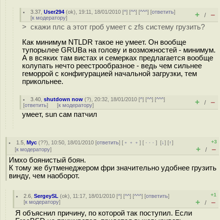
3.37
,
User294
(
ok
), 19:11, 18/01/2010 [
^
] [
^^
] [
^^^
] [
ответить
]
+
–
/
[
к модератору
]
> скажи плс а этот гроб умеет с zfs систему грузить?
Как минимум NTLDR такое не умеет. Он вообще
тупорылее GRUBа на голову и возможностей - минимум.
А в всяких там вистах и семерках предлагается вообще
колупать нечто реестрообразное - ведь чем сильнее
геморрой с конфигурацией начальной загрузки, тем
прикольнее.
3.40
,
shutdown now
(
?
), 20:32, 18/01/2010 [
^
] [
^^
] [
^^^
]
+
–
/
[
ответить
]
[
к модератору
]
умеет, sun сам патчил
+3
1.5
,
Myc
(
??
), 10:50, 18/01/2010 [
ответить
] [
﹢﹢﹢
] [
· · ·
]
[
↓
] [
↑
]
+
–
[
к модератору
]
/
Имхо боянистый боян.
К тому же бутменеджером фри значительно удобнее грузить
винду, чем наоборот.
+1
2.6
,
SergeySL
(
ok
), 11:17, 18/01/2010 [
^
] [
^^
] [
^^^
] [
ответить
]
+
–
[
к модератору
]
/
Я объяснил причину, по которой так поступил. Если