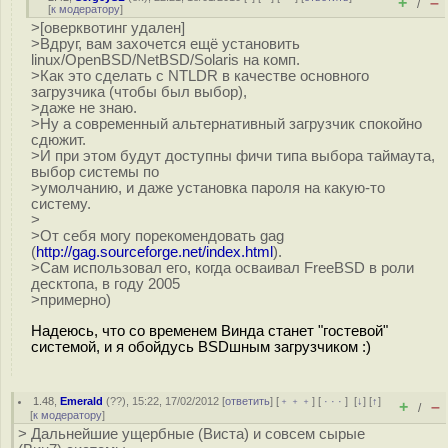
+
–
/
[
к модератору
]
>[оверквотинг удален]
>Вдруг, вам захочется ещё установить
linux/OpenBSD/NetBSD/Solaris на комп.
>Как это сделать с NTLDR в качестве основного
загрузчика (чтобы был выбор),
>даже не знаю.
>Ну а современный альтернативный загрузчик спокойно
сдюжит.
>И при этом будут доступны фичи типа выбора таймаута,
выбор системы по
>умолчанию, и даже установка пароля на какую-то
систему.
>
>От себя могу порекомендовать gag
(
http://gag.sourceforge.net/index.html
).
>Сам использовал его, когда осваивал FreeBSD в роли
десктопа, в году 2005
>примерно)
Надеюсь, что со временем Винда станет "гостевой"
системой, и я обойдусь BSDшным загрузчиком :)
1.48
,
Emerald
(
??
), 15:22, 17/02/2012 [
ответить
] [
﹢﹢﹢
] [
· · ·
]
[
↓
] [
↑
]
+
–
/
[
к модератору
]
> Дальнейшие ущербные (Виста) и совсем сырые