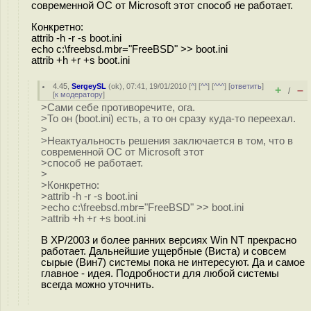
современной ОС от Microsoft этот способ не работает.
Конкретно:
attrib -h -r -s boot.ini
echo c:\freebsd.mbr="FreeBSD" >> boot.ini
attrib +h +r +s boot.ini
4.45
,
SergeySL
(
ok
), 07:41, 19/01/2010 [
^
] [
^^
] [
^^^
] [
ответить
]
+
–
/
[
к модератору
]
>Сами себе противоречите, ога.
>То он (boot.ini) есть, а то он сразу куда-то переехал.
>
>Неактуальность решения заключается в том, что в
современной ОС от Microsoft этот
>способ не работает.
>
>Конкретно:
>attrib -h -r -s boot.ini
>echo c:\freebsd.mbr="FreeBSD" >> boot.ini
>attrib +h +r +s boot.ini
В XP/2003 и более ранних версиях Win NT прекрасно
работает. Дальнейшие ущербные (Виста) и совсем
сырые (Вин7) системы пока не интересуют. Да и самое
главное - идея. Подробности для любой системы
всегда можно уточнить.