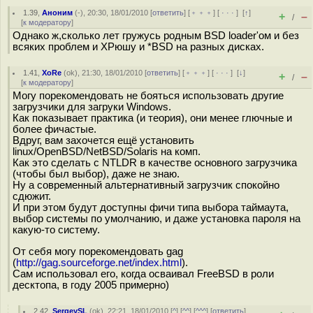
1.39
,
Аноним
(
-
), 20:30, 18/01/2010 [
ответить
] [
﹢﹢﹢
] [
· · ·
]
[
↑
]
+
–
/
[
к модератору
]
Однако ж,сколько лет гружусь родным BSD loader'ом и без
всяких проблем и ХРюшу и *BSD на разных дисках.
1.41
,
XoRe
(
ok
), 21:30, 18/01/2010 [
ответить
] [
﹢﹢﹢
] [
· · ·
]
[
↓
]
+
–
/
[
к модератору
]
Могу порекомендовать не бояться использовать другие
загрузчики для загруки Windows.
Как показывает практика (и теория), они менее глючные и
более фичастые.
Вдруг, вам захочется ещё установить
linux/OpenBSD/NetBSD/Solaris на комп.
Как это сделать с NTLDR в качестве основного загрузчика
(чтобы был выбор), даже не знаю.
Ну а современный альтернативный загрузчик спокойно
сдюжит.
И при этом будут доступны фичи типа выбора таймаута,
выбор системы по умолчанию, и даже установка пароля на
какую-то систему.
От себя могу порекомендовать gag
(
http://gag.sourceforge.net/index.html
).
Сам использовал его, когда осваивал FreeBSD в роли
десктопа, в году 2005 примерно)
2.42
,
SergeySL
(
ok
), 22:21, 18/01/2010 [
^
] [
^^
] [
^^^
] [
ответить
]