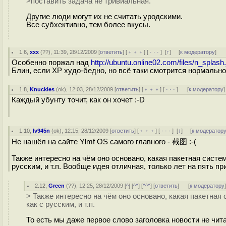
>поставить задача не тривиальная.
Другие люди могут их не считать уродскими.
Все субхективно, тем более вкусы.
1.6
,
xxx
(
??
), 11:39, 28/12/2009 [
ответить
] [
﹢﹢﹢
] [
· · ·
]
[
↑
] [
к модератору
]
Особенно поржал над
http://ubuntu.online02.com/files/n_splash.
Блин, если XP худо-бедно, но всё таки смотрится нормально
1.8
,
Knuckles
(
ok
), 12:03, 28/12/2009 [
ответить
] [
﹢﹢﹢
] [
· · ·
]
[
к модератору
]
Каждый убунту точит, как он хочет :-D
1.10
,
Iv945n
(
ok
), 12:15, 28/12/2009 [
ответить
] [
﹢﹢﹢
] [
· · ·
]
[
↓
] [
к модератор
Не нашёл на сайте Ylmf OS самого главного - 截图 :-(
Также интересно на чём оно основано, какая пакетная систем
русским, и т.п. Вообще идея отличная, только лет на пять пр
2.12
,
Green
(
??
), 12:25, 28/12/2009 [
^
] [
^^
] [
^^^
] [
ответить
]
[
к модератору
> Также интересно на чём оно основано, какая пакетная 
как с русским, и т.п.
То есть мы даже первое слово заголовка новости не чит