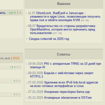
Важное
+
–
вить
/
-
11.07
GhostLock, BadEpoll и Januscape -
+10
уязвимости в ядре Linux, позволяющие получить
права root и обойти изоляцию KVM
(82 +34)
-
08.07
Вредительство со стороны разработчика
OpenMandriva, которое могло причинить вред
пользователям
(107 +34)
-
Сводка событий за 2025 год
Советы
ть всё
|
RSS
-
19.04.2026
PKI с аппаратным TRNG за 10 дней при
+
–
/
помощи AI
+1
-
09.03.2026
Борьба с web-ботами через запрет
HTTP/1.1
+
–
/
-
27.02.2026
Удаление всех IPv6 link-local адресов
на всех сетевых интерфейсах в Linux
-
27.01.2026
Ускорение пересборки llama.cpp
+
–
/
-
25.12.2025
Атомарные обновления в OSTree