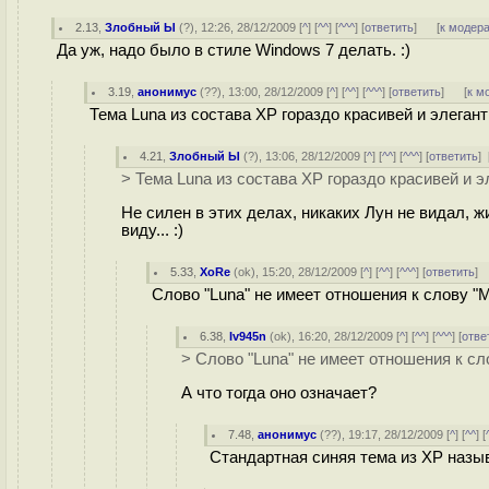
2.13
,
Злобный Ы
(
?
), 12:26, 28/12/2009 [
^
] [
^^
] [
^^^
] [
ответить
]
[
к модер
Да уж, надо было в стиле Windows 7 делать. :)
3.19
,
анонимус
(
??
), 13:00, 28/12/2009 [
^
] [
^^
] [
^^^
] [
ответить
]
[
к м
Тема Luna из состава XP гораздо красивей и элеган
4.21
,
Злобный Ы
(
?
), 13:06, 28/12/2009 [
^
] [
^^
] [
^^^
] [
ответить
]
> Тема Luna из состава XP гораздо красивей и 
Не силен в этих делах, никаких Лун не видал, ж
виду... :)
5.33
,
XoRe
(
ok
), 15:20, 28/12/2009 [
^
] [
^^
] [
^^^
] [
ответить
]
Слово "Luna" не имеет отношения к слову "
6.38
,
Iv945n
(
ok
), 16:20, 28/12/2009 [
^
] [
^^
] [
^^^
] [
отве
> Слово "Luna" не имеет отношения к сл
А что тогда оно означает?
7.48
,
анонимус
(
??
), 19:17, 28/12/2009 [
^
] [
^^
] [
Стандартная синяя тема из XP назы