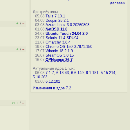
далее>>
Дистрибутивы:
05.08
Tails 7.10.1
04.08
Deepin 25.2.1
+
–
/
03.08
Azure Linux 3.0.20260803
01.08
NetBSD 11.0
24.07
Ubuntu Touch 24.04 2.0
23.07
Solaris 11.4 SRU94
21.07
Omarchy 3.8.4
19.07
Chrome OS 150.0.7871.150
+
–
/
17.07
Whonix 18.2.1.9
16.07
SteamOS 3.8.15
16.07
OPNsense 26.7
Актуальные ядра Linux:
06.08
7.1.7
,
6.18.43
,
6.6.149
,
6.1.181
,
5.15.214
,
5.10.263
03.08
6.12.101
Изменения в ядре 7.2
+
–
/
+1