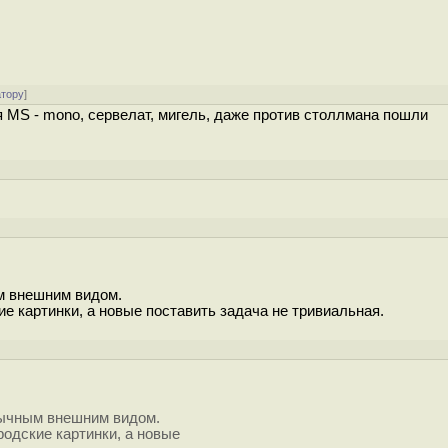
атору
]
 MS - mono, сервелат, мигель, даже против столлмана пошли
м внешним видом.
е картинки, а новые поставить задача не тривиальная.
вычным внешним видом.
родские картинки, а новые