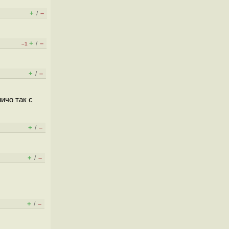
+
–
/
+
–
/
–1
+
–
/
ичо так с
+
–
/
+
–
/
+
–
/