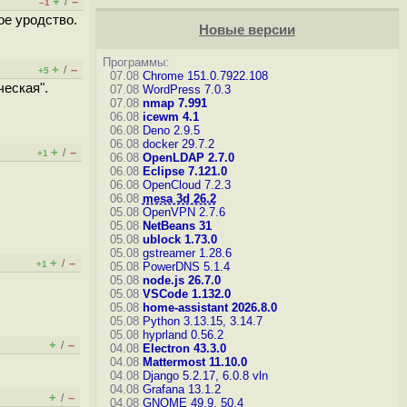
+
–
/
–1
ое уродство.
Новые версии
Программы:
+
–
/
+5
07.08
Chrome 151.0.7922.108
ческая".
07.08
WordPress 7.0.3
07.08
nmap 7.991
06.08
icewm 4.1
06.08
Deno 2.9.5
06.08
docker 29.7.2
+
–
/
+1
06.08
OpenLDAP 2.7.0
06.08
Eclipse 7.121.0
06.08
OpenCloud 7.2.3
06.08
mesa 3d 26.2
05.08
OpenVPN 2.7.6
05.08
NetBeans 31
05.08
ublock 1.73.0
05.08
gstreamer 1.28.6
+
–
/
+1
05.08
PowerDNS 5.1.4
05.08
node.js 26.7.0
05.08
VSCode 1.132.0
05.08
home-assistant 2026.8.0
05.08
Python 3.13.15, 3.14.7
05.08
hyprland 0.56.2
+
–
/
04.08
Electron 43.3.0
04.08
Mattermost 11.10.0
04.08
Django 5.2.17, 6.0.8
vln
04.08
Grafana 13.1.2
+
–
/
04.08
GNOME 49.9, 50.4