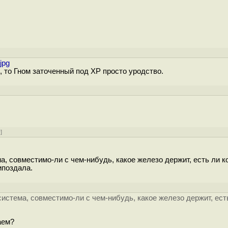
jpg
, то Гном заточенный под XP просто уродство.
у
]
а, совместимо-ли с чем-нибудь, какое железо держит, есть ли ко
ипоздала.
]
система, совместимо-ли с чем-нибудь, какое железо держит, ест
аем?