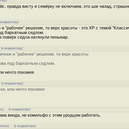
тору
]
йс, правда висту и семёрку не включаем, это шаг назад, страшн
 модератору
]
и "рабочее" решение, то верх красоты - это ХР с темой "Класси
под бархатным седлом.
а поверх седла натянули пеньюар.
 [
к модератору
]
чное и "рабочее" решение, то верх красоты
ова под бархатным седлом.
или нечто похожее
[
к модератору
]
ухе, или нечто похожее
ть
]
[
к модератору
]
ма винда, не комильфо с этим уродцем работать.
ветить
]
[
к модератору
]