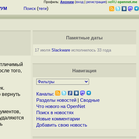
Профиль:
Аноним
(
вход
|
регистрация
)
неRU
opennet.me
РУМ
Поиск
(
теги
)
Памятные даты
17 июля
Slackware
исполнилось 33 года
 отличимый
сле того,
Навигация
к.
 вернуть
Каналы:
Разделы новостей
|
Сводные
Что нового на OpenNet
рументов,
Поиск в новостях
 удаляются
Новые комментарии
ь
Добавить свою новость