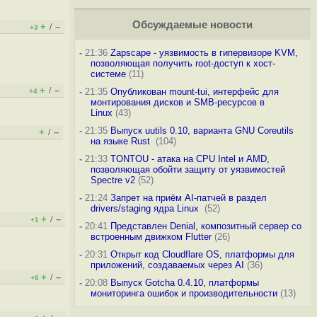
Обсуждаемые новости
+
–
/
+3
-
21:36
Zapscape - уязвимость в гипервизоре KVM,
позволяющая получить root-доступ к хост-
системе
(11)
+
–
/
-
21:35
Опубликован mount-tui, интерфейс для
+4
монтирования дисков и SMB-ресурсов в
Linux
(43)
-
21:35
Выпуск uutils 0.10, варианта GNU Coreutils
+
–
/
на языке Rust
(104)
-
21:33
TONTOU - атака на CPU Intel и AMD,
позволяющая обойти защиту от уязвимостей
Spectre v2
(52)
-
21:24
Запрет на приём AI-патчей в раздел
drivers/staging ядра Linux
(52)
+
–
/
+1
-
20:41
Представлен Denial, композитный сервер со
встроенным движком Flutter
(26)
-
20:31
Открыт код Cloudflare OS, платформы для
приложений, создаваемых через AI
(36)
+
–
/
+6
-
20:08
Выпуск Gotcha 0.4.10, платформы
мониторинга ошибок и производительности
(13)