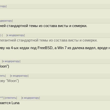
атору
]
одератору
]
тней стандартной темы из состава висты и семерки.
[
↓
] [
к модератору
]
элегантней стандартной темы из состава висты и семерки.
иву на 4-ых кедах под FreeBSD, а Win 7 из далека видел, вроде н
[
к модератору
]
Moon")
тить
]
[
к модератору
]
ову "Moon")
^^^
] [
ответить
]
[
к модератору
]
вается Luna