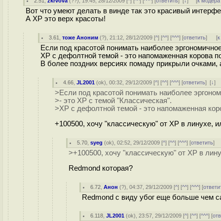
2.51
,
zkrvova
(
??
), 19:45, 28/12/2009 [
^
] [
^^
] [
^^^
] [
ответить
]
[
↓
] [
к модера
Вот что умеют делать в винде так это красивый интерфе
А ХР это верх красоты!
3.61
,
тоже Аноним
(
?
), 21:12, 28/12/2009 [
^
] [
^^
] [
^^^
] [
ответить
]
[
к
Если под красотой понимать наиболее эргономичное 
ХР с дефолтной темой - это напомаженная корова 
В более поздних версиях помаду прикрыли очками, 
4.66
,
JL2001
(
ok
), 00:32, 29/12/2009 [
^
] [
^^
] [
^^^
] [
ответить
]
[
↓
]
>Если под красотой понимать наиболее эргономи
>- это ХР с темой "Классическая".
>ХР с дефолтной темой - это напомаженная кор
+100500, хочу "классическую" от XP в линухе, 
5.70
,
syeg
(
ok
), 02:52, 29/12/2009 [
^
] [
^^
] [
^^^
] [
ответить
]
>+100500, хочу "классическую" от XP в лин
Redmond которая?
6.72
,
Анон
(
?
), 04:37, 29/12/2009 [
^
] [
^^
] [
^^^
] [
ответи
Redmond с виду убог еще больше чем са
6.118
,
JL2001
(
ok
), 23:57, 29/12/2009 [
^
] [
^^
] [
^^^
] [
от