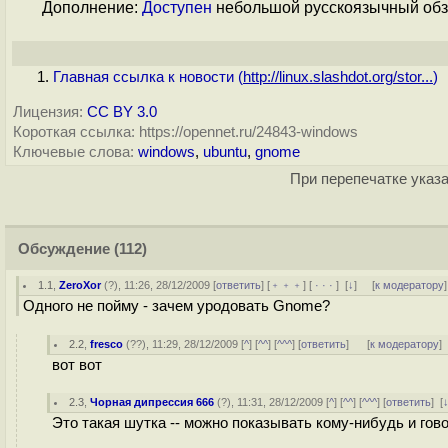
Дополнение:
Доступен
небольшой русскоязычный обзо
Главная ссылка к новости (
http://linux.slashdot.org/stor...
)
Лицензия:
CC BY 3.0
Короткая ссылка: https://opennet.ru/24843-windows
Ключевые слова:
windows
,
ubuntu
,
gnome
При перепечатке указа
Обсуждение
(112)
1.1
,
ZeroXor
(
?
), 11:26, 28/12/2009 [
ответить
] [
﹢﹢﹢
] [
· · ·
]
[
↓
] [
к модератору
]
Одного не пойму - зачем уродовать Gnome?
2.2
,
fresco
(
??
), 11:29, 28/12/2009 [
^
] [
^^
] [
^^^
] [
ответить
]
[
к модератору
]
вот вот
2.3
,
Чорная дипрессия 666
(
?
), 11:31, 28/12/2009 [
^
] [
^^
] [
^^^
] [
ответить
]
[
Это такая шутка -- можно показывать кому-нибудь и гово