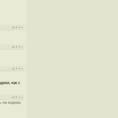
+
–
/
+3
+
–
/
+2
+
–
/
–1
деки, как с
+
–
/
+1
ь ли кодеки,