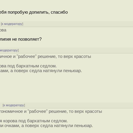
 себя попробую допилить, спасибо
[
к модератору
]
ова
елигия не позволяет?
 модератору
]
чное и "рабочее" решение, то верх красоты
ова под бархатным седлом.
ами, а поверх седла натянули пеньюар.
[
к модератору
]
ономичное и "рабочее" решение, то верх красоты
я корова под бархатным седлом.
и очками, а поверх седла натянули пеньюар.