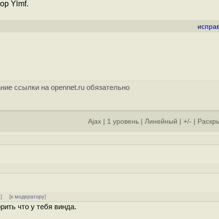
р Ylmf.
испра
ние ссылки на opennet.ru обязательно
Ajax
|
1 уровень
|
Линейный
|
+/-
|
Раскры
↓
] [
к модератору
]
рить что у тебя винда.