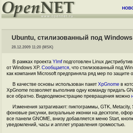
НОВ
Ubuntu, стилизованный под Windows
28.12.2009 11:20 (MSK)
В рамках проекта
Ylmf
подготовлен Linux дистрибутив
от Windows XP.
Сообщается
, что стилизованный под Wi
как компания Microsoft предприняла ряд мер по защите 
В качестве основы использован пакет
XpGnome
в кот
XpGnome позволяет выполнив одну команду придать GN
все обратно. Видеодемонстрацию превращения можно
Изменения затрагивают: пиктограммы, GTK, Metacity,
фоновые рисунки, визуальные иконки на десктопе, офор
все панели GNOME, внизу добавляется меню Start, кнопк
уведомлений, часы и апплет управления громкостью.