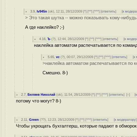
3.9
,
Iv945n
(
ok
), 12:11, 28/12/2009 [
^
] [
^^
] [
^^^
] [
ответить
]
[
к модера
> Это такая шутка -- можно показывать кому-нибудь 
А где наклейко? ;-)
4.16
,
Ъ
(
?
), 12:44, 28/12/2009 [
^
] [
^^
] [
^^^
] [
ответить
]
[
к модер
наклейка автоматом распечатывается по коман
5.65
,
vc
(
?
), 00:07, 29/12/2009 [
^
] [
^^
] [
^^^
] [
ответить
]
[
к
>наклейка автоматом распечатывается по 
Смешно. 8-)
2.7
,
Беляев Николай
(
ok
), 11:54, 28/12/2009 [
^
] [
^^
] [
^^^
] [
ответить
]
[
↑
] [
потому что могут? 8-)
2.11
,
Green
(
??
), 12:23, 28/12/2009 [
^
] [
^^
] [
^^^
] [
ответить
]
[
к модератору
]
Чтобы укрощать бухгалтерш, которые падают в обморок 