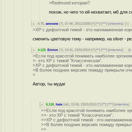
>Redmond которая?
похож, но чего то ей нехватает, мб для
4.75
,
аноним
(
?
), 07:48, 29/12/2009 [
^
] [
^^
] [
^^^
] [
ответить
]
[
↑
] 
>ХР с дефолтной темой - это напомаженная кор
сменить цветовую тему - например, на silver - р
4.125
,
Entron
(
?
), 14:41, 23/01/2010 [
^
] [
^^
] [
^^^
] [
ответить
]
[
к
>Если под красотой понимать наиболее эргономи
>- это ХР с темой "Классическая".
>ХР с дефолтной темой - это напомаженная кор
>В более поздних версиях помаду прикрыли очк
>
Автор, ты мудаг
5.126
,
hate
(
ok
), 15:06, 23/01/2010 [
^
] [
^^
] [
^^^
] [
ответить
]
>>Если под красотой понимать наиболее эрг
>>- это ХР с темой "Классическая".
>>ХР с дефолтной темой - это напомаженна
>>В более поздних версиях помаду прикрыл
>>