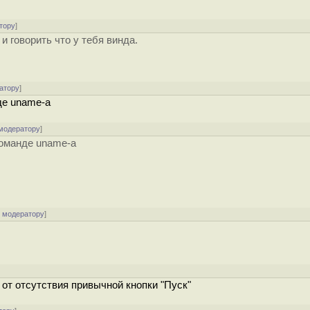
тору
]
и говорить что у тебя винда.
атору
]
де uname-a
 модератору
]
команде uname-a
к модератору
]
от отсутствия привычной кнопки "Пуск"