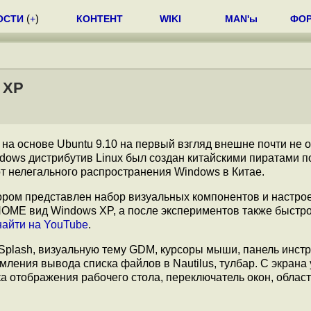
ОСТИ
(
+
)
КОНТЕНТ
WIKI
MAN'ы
ФО
 XP
 на основе Ubuntu 9.10 на первый взгляд внешне почти не
ndows дистрибутив Linux был создан китайскими пиратами по
от нелегального распространения Windows в Китае.
ором представлен набор визуальных компонентов и настрое
OME вид Windows XP, а после экспериментов также быстро
найти на YouTube
.
 Splash, визуальную тему GDM, курсоры мыши, панель инст
мления вывода списка файлов в Nautilus, тулбар. С экрана
а отображения рабочего стола, переключатель окон, област