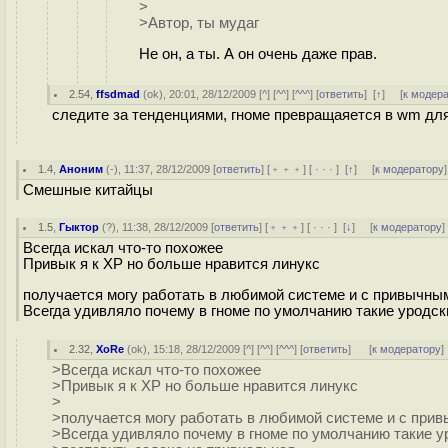
>
>Автор, ты мудаг
Не он, а ты. А он очень даже прав.
2.54
,
ffsdmad
(
ok
), 20:01, 28/12/2009 [
^
] [
^^
] [
^^^
] [
ответить
]
[
↑
] [
к модер
следите за тенденциями, гноме превращаяется в wm для
1.4
,
Аноним
(
-
), 11:37, 28/12/2009 [
ответить
] [
﹢﹢﹢
] [
· · ·
]
[
↑
] [
к модератору
]
Смешные китайцы
1.5
,
Гыктор
(
?
), 11:38, 28/12/2009 [
ответить
] [
﹢﹢﹢
] [
· · ·
]
[
↓
] [
к модератору
]
Всегда искал что-то похожее
Привык я к XP но больше нравится линукс
получается могу работать в любимой системе и с привычны
Всегда удивляло почему в гноме по умолчанию такие уродски
2.32
,
XoRe
(
ok
), 15:18, 28/12/2009 [
^
] [
^^
] [
^^^
] [
ответить
]
[
к модератору
]
>Всегда искал что-то похожее
>Привык я к XP но больше нравится линукс
>
>получается могу работать в любимой системе и с при
>Всегда удивляло почему в гноме по умолчанию такие у