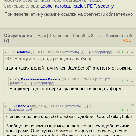
Короткая ссылка: https://opennet.ru/24727-adobe
Ключевые слова:
adobe
,
acrobat
,
reader
,
PDF
,
security
При перепечатке указание ссылки на opennet.ru обязательно
Обсуждение
Ajax
|
1 уровень
|
Линейный
|
+/-
|
Раскрыть всё
(7)
|
RSS
+
–
1.1
,
Аноним
(
-
), 18:47, 18/12/2009 [
ответить
]
[
↓
] [
к модератору
]
/
+1
>PDF документа, содержащего JavaScript
а для каких целей там нужен JavaScript? отстал я от жизни...
2.2
,
Иван Иванович Иванов
(
?
), 18:50, 18/12/2009 [
^
] [
^^
] [
^^^
]
+
–
/
[
ответить
]
[
к модератору
]
Например, для проверки правильности ввода у форм.
+2
1.3
,
User294
(
ok
), 20:24, 18/12/2009 [
ответить
]
[
↓
] [
↑
]
+
–
[
к модератору
]
/
Я знаю хороший способ борьбы с адобой: "Use Okular, Luke"
Вообще не понимаю как можно пользоваться адобовскими
монстрами. Они жутко тормозят, стартуют полчаса, вечно
пхают рекламу на тулбар. И при том что я читаю вагон