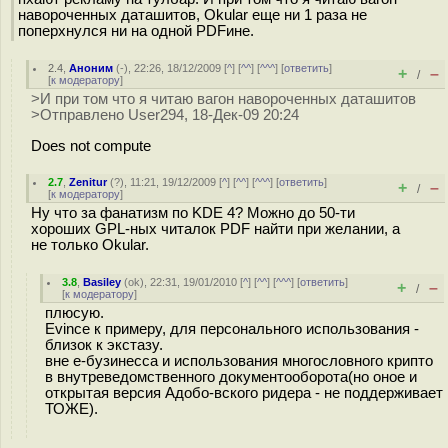
навороченных даташитов, Okular еще ни 1 раза не
поперхнулся ни на одной PDFине.
2.4
,
Аноним
(
-
), 22:26, 18/12/2009 [
^
] [
^^
] [
^^^
] [
ответить
]
+
–
/
[
к модератору
]
>И при том что я читаю вагон навороченных даташитов
>Отправлено User294, 18-Дек-09 20:24
Does not compute
2.7
,
Zenitur
(
?
), 11:21, 19/12/2009 [
^
] [
^^
] [
^^^
] [
ответить
]
+
–
/
[
к модератору
]
Ну что за фанатизм по KDE 4? Можно до 50-ти
хороших GPL-ных читалок PDF найти при желании, а
не только Okular.
3.8
,
Basiley
(
ok
), 22:31, 19/01/2010 [
^
] [
^^
] [
^^^
] [
ответить
]
+
–
/
[
к модератору
]
плюсую.
Evince к примеру, для персонального использования -
близок к экстазу.
вне е-бузинесса и использования многословного крипто
в внутреведомственного документооборота(но оное и
открытая версия Адобо-вского ридера - не поддерживает
ТОЖЕ).