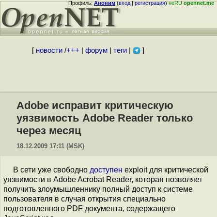
Профиль:
Аноним
(
вход
|
регистрация
)
неRU
opennet.me
[
новости
/
+++
|
форум
|
теги
|
]
Adobe исправит критическую
уязвимость Adobe Reader только
через месяц
18.12.2009 17:11 (MSK)
В сети уже свободно
доступен
exploit для критической
уязвимости в Adobe Acrobat Reader, которая позволяет
получить злоумышленнику полный доступ к системе
пользователя в случая открытия специально
подготовленного PDF документа, содержащего