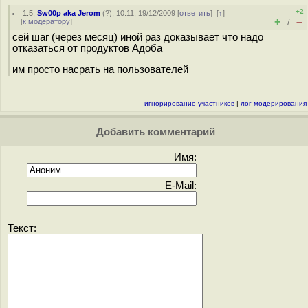
+2
1.5
,
Sw00p aka Jerom
(
?
), 10:11, 19/12/2009 [
ответить
]
[
↑
]
+
–
[
к модератору
]
/
сей шаг (через месяц) иной раз доказывает что надо
отказаться от продуктов Адоба
им просто насрать на пользователей
игнорирование участников
|
лог модерирования
Добавить комментарий
Имя:
E-Mail:
Текст: