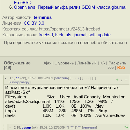
FreeBSD
OpenNews: Первый альфа релиз GEOM класса gjournal
Автор новости:
terminus
Лицензия:
CC BY 3.0
Короткая ссылка: https://opennet.ru/24613-freebsd
Ключевые слова:
freebsd
,
fsck
,
ufs
,
journal
,
soft
,
update
При перепечатке указание ссылки на opennet.ru обязательно
Обсуждение
Ajax
|
1 уровень
|
Линейный
|
+/-
|
Раскрыть
(49)
всё
|
RSS
1.1
,
aZ
(
ok
), 13:57, 10/12/2009 [
ответить
] [
﹢﹢﹢
] [
· · ·
]
[
↓
]
+
–
/
[
к модератору
]
И чем плохо журналирование через геом? Например так:
az@az:~$ df
Filesystem Size Used Avail Capacity Mounted on
/dev/ada0s3a.eli.journal 141G 129G 1.3G 99% /
devfs 1.0K 1.0K 0B 100% /dev
tmpfs 488M 36K 488M 0% /tmp
devfs 1.0K 1.0K 0B 100% /var/named/dev
+1
2.18
,
cvsup
(
ok
), 15:02, 10/12/2009 [
^
] [
^^
] [
^^^
] [
ответить
]