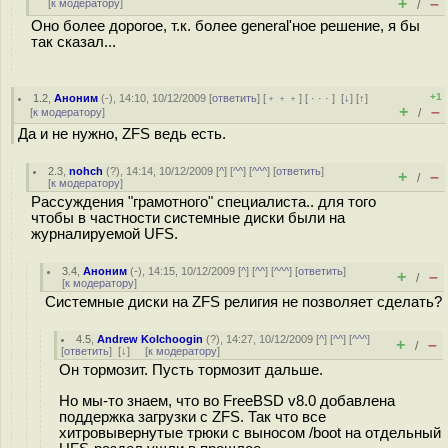
+
–
[
к модератору
]
/
Оно более дорогое, т.к. более general'ное решение, я бы
так сказал...
+1
1.2
,
Аноним
(
-
), 14:10, 10/12/2009 [
ответить
] [
﹢﹢﹢
] [
· · ·
]
[
↓
] [
↑
]
+
–
[
к модератору
]
/
Да и не нужно, ZFS ведь есть.
2.3
,
nohch
(
?
), 14:14, 10/12/2009 [
^
] [
^^
] [
^^^
] [
ответить
]
+
–
/
[
к модератору
]
Рассуждения "грамотного" специалиста.. для того
чтобы в частности системные диски были на
журналируемой UFS.
3.4
,
Аноним
(
-
), 14:15, 10/12/2009 [
^
] [
^^
] [
^^^
] [
ответить
]
+
–
/
[
к модератору
]
Системные диски на ZFS религия не позволяет сделать?
4.5
,
Andrew Kolchoogin
(
?
), 14:27, 10/12/2009 [
^
] [
^^
] [
^^^
]
+
–
/
[
ответить
]
[
↓
] [
к модератору
]
Он тормозит. Пусть тормозит дальше.
Но мы-то знаем, что во FreeBSD v8.0 добавлена
поддержка загрузки с ZFS. Так что все
хитровывернутые трюки с выносом /boot на отдельный