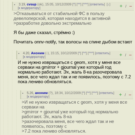
3.19
,
cvsup
(
ok
), 15:05, 10/12/2009 [
^
] [
^^
] [
^^^
] [
ответить
]
[
↓
]
+
–
/
[
к модератору
]
>Отказываться от стабильной ФС в пользу
девелоперской, которая находится в активной
>разработке довольно экстремально
Я бы даже сказал, стрёмно :)
Почитать onnv-notify, так волосы на спине дыбом встают
4.20
,
Аноним
(
-
), 15:15, 10/12/2009 [
^
] [
^^
] [
^^^
] [
ответить
]
+
–
/
[
к модератору
]
И не нужно извращаться с geom, хотя у меня все
серваки на gmirror + gjournal уже который год
нормально работают. Эх, жаль 8-ка разочеровала
меня, все чего ждал так и не появилось, поэтому с 7.2
пока лениво обновляться.
5.26
,
аноним
(
?
), 18:34, 10/12/2009 [
^
] [
^^
] [
^^^
] [
ответить
]
+
–
/
[
к модератору
]
>И не нужно извращаться с geom, хотя у меня все
серваки на
>gmirror + gjournal уже который год нормально
работают. Эх, жаль 8-ка
>разочеровала меня, все чего ждал так и не
появилось, поэтому с
>7.2 пока лениво обновляться.