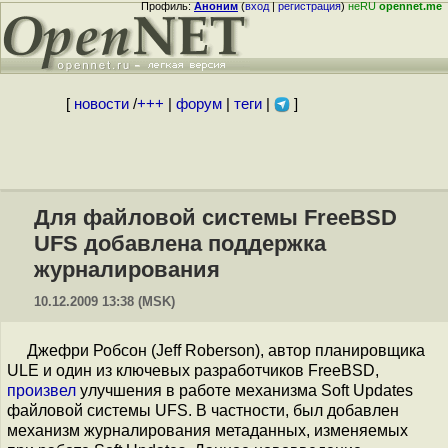
Профиль:
Аноним
(
вход
|
регистрация
)
неRU
opennet.me
[
новости
/
+++
|
форум
|
теги
|
]
Для файловой системы FreeBSD
UFS добавлена поддержка
журналирования
10.12.2009 13:38 (MSK)
Джефри Робсон (Jeff Roberson), автор планировщика
ULE и один из ключевых разработчиков FreeBSD,
произвел
улучшения в работе механизма Soft Updates
файловой системы UFS. В частности, был добавлен
механизм журналирования метаданных, изменяемых