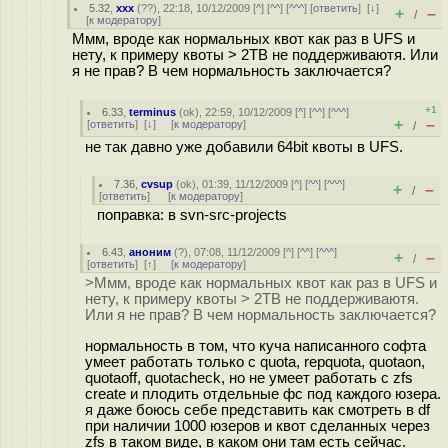
5.32
,
xxx
(
??
), 22:18, 10/12/2009 [
^
] [
^^
] [
^^^
] [
ответить
]
[
↓
]
+
–
/
[
к модератору
]
Ммм, вроде как нормальных квот как раз в UFS и
нету, к примеру квоты > 2TB не поддерживаютя. Или
я не прав? В чем нормальность заключается?
+1
6.33
,
terminus
(
ok
), 22:59, 10/12/2009 [
^
] [
^^
] [
^^^
]
+
–
[
ответить
]
[
↓
] [
к модератору
]
/
не так давно уже добавили 64bit квоты в UFS.
7.36
,
cvsup
(
ok
), 01:39, 11/12/2009 [
^
] [
^^
] [
^^^
]
+
–
/
[
ответить
]
[
к модератору
]
поправка: в svn-src-projects
6.43
,
аноним
(
?
), 07:08, 11/12/2009 [
^
] [
^^
] [
^^^
]
+
–
/
[
ответить
]
[
↑
] [
к модератору
]
>Ммм, вроде как нормальных квот как раз в UFS и
нету, к примеру квоты > 2TB не поддерживаютя.
Или я не прав? В чем нормальность заключается?
нормальность в том, что куча написанного софта
умеет работать только с quota, repquota, quotaon,
quotaoff, quotacheck, но не умеет работать с zfs
create и плодить отдельные фс под каждого юзера.
я даже боюсь себе представить как смотреть в df
при наличии 1000 юзеров и квот сделанных через
zfs в таком виде, в каком они там есть сейчас.