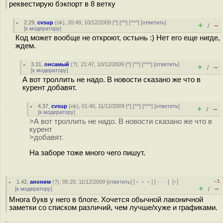
реквестирую бэкпорт в 8 ветку
2.29
,
cvsup
(
ok
), 20:49, 10/12/2009 [
^
] [
^^
] [
^^^
] [
ответить
]
+
–
/
[
к модератору
]
Код может вообще не откроют, остынь :) Нет его еще нигде,
ждем.
3.31
,
онсамый
(
?
), 21:47, 10/12/2009 [
^
] [
^^
] [
^^^
] [
ответить
]
+
–
/
[
к модератору
]
А вот троллить не надо. В новости сказано же что в
курент добавят.
4.37
,
cvsup
(
ok
), 01:40, 11/12/2009 [
^
] [
^^
] [
^^^
] [
ответить
]
+
–
/
[
к модератору
]
>А вот троллить не надо. В новости сказано же что в
курент
>добавят.
На заборе тоже много чего пишут.
–1
1.42
,
аноним
(
?
), 05:20, 11/12/2009 [
ответить
] [
﹢﹢﹢
] [
· · ·
]
[
↑
]
+
–
[
к модератору
]
/
Многа букв у него в блоге. Хочется обычной лаконичной
заметки со списком различий, чем лучше/хуже и графиками.