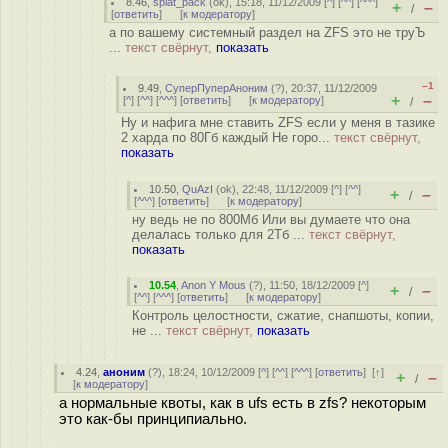
8.46
,
splat_pack
(
ok
), 15:18, 11/12/2009 [
^
] [
^^
] [
^^^
]
+
–
/
[
ответить
]
[
к модератору
]
а по вашему системный раздел на ZFS это не труЪ
...
текст свёрнут,
показать
–1
9.49
,
СуперПуперАноним
(
?
), 20:37, 11/12/2009
+
–
[
^
] [
^^
] [
^^^
] [
ответить
]
[
к модератору
]
/
Ну и нафига мне ставить ZFS если у меня в тазике
2 харда по 80Гб каждый Не горо...
текст свёрнут,
показать
10.50
,
QuAzI
(
ok
), 22:48, 11/12/2009 [
^
] [
^^
]
+
–
/
[
^^^
] [
ответить
]
[
к модератору
]
ну ведь не по 800Мб Или вы думаете что она
делалась только для 2Тб ...
текст свёрнут,
показать
10.54
,
Anon Y Mous
(
?
), 11:50, 18/12/2009 [
^
]
+
–
/
[
^^
] [
^^^
] [
ответить
]
[
к модератору
]
Контроль целостности, cжатие, снапшоты, копии,
не ...
текст свёрнут,
показать
4.24
,
аноним
(
?
), 18:24, 10/12/2009 [
^
] [
^^
] [
^^^
] [
ответить
]
[
↑
]
+
–
/
[
к модератору
]
а нормальные квоты, как в ufs есть в zfs? некоторым
это как-бы принципиально.