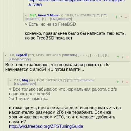
a=view
6.57
,
Anon Y Mous
(
?
), 19:19, 19/12/2009 [
^
] [
^^
] [
^^^
]
+
–
/
[
ответить
]
[
↑
] [
к модератору
]
> Есть, но не во FreeBSD
конечно, правильнее было бы написать так: есть,
но во FreeBSD пока нет
1.8
,
Сергей
(
??
), 14:38, 10/12/2009 [
ответить
] [
﹢﹢﹢
] [
· · ·
]
[
↓
] [
↑
]
+
–
/
[
к модератору
]
Все только забывают, что нормальная раюота с zfs
начинается с amd64 и 1 гигом памяти...
2.17
,
hhg
(
ok
), 15:01, 10/12/2009 [
^
] [
^^
] [
^^^
] [
ответить
]
+
–
/
[
к модератору
]
> Все только забывают, что нормальная раюота с zfs
начинается с amd64
>и 1 гигом памяти...
в тоже время, никто не заставляет использовать zfs на
накопителях размером 2Гб (не терабайт). Если же
хранилище размером >2Тб, то что мешает добавить
памяти?
http://wiki.freebsd.org/ZFSTuningGuide