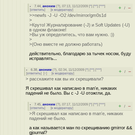
7.44
,
аноним
(
?
), 07:13, 11/12/2009 [
^
] [
^^
] [
^^^
]
+
–
/
[
ответить
]
[
к модератору
]
>>newfs -J -U -O2 /dev/mirror/gm0s1d
>
>Круто! Журналирование (-J) и Soft Updates (-U)
в одном флаконе!
>Вы уж определитесь, что вам нужно. :))
>
>(Оно вместе не должно работать)
действительно, благодарю за тычек носом, буду
исправлять...
6.38
,
аноним
(
?
), 02:34, 11/12/2009 [
^
] [
^^
] [
^^^
]
+
–
/
[
ответить
]
[
↑
] [
к модератору
]
> расскажите как вы их скрещивали?
Я скрешивал как написано в man'е, никаких
падений не было. Вы с -J -U отожгли, да.
7.45
,
аноним
(
?
), 07:17, 11/12/2009 [
^
] [
^^
] [
^^^
]
+
–
/
[
ответить
]
[
к модератору
]
>Я скрешивал как написано в man'е, никаких
падений не было.
а как называется ман по скрещиванию gmirror &&
gjournal?