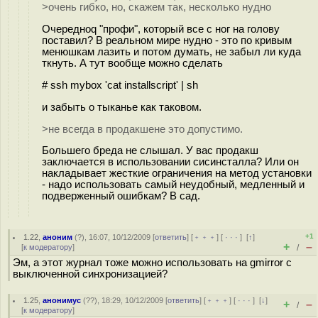
>очень гибко, но, скажем так, несколько нудно
Очередноq "профи", который все с ног на голову
поставил? В реальном мире нудно - это по кривым
менюшкам лазить и потом думать, не забыл ли куда
ткнуть. А тут вообще можно сделать
# ssh mybox 'cat installscript' | sh
и забыть о тыканье как таковом.
>не всегда в продакшене это допустимо.
Большего бреда не слышал. У вас продакш
заключается в использовании сисинсталла? Или он
накладывает жесткие ограничения на метод установки
- надо использовать самый неудобный, медленный и
подверженный ошибкам? В сад.
+1
1.22
,
аноним
(
?
), 16:07, 10/12/2009 [
ответить
] [
﹢﹢﹢
] [
· · ·
]
[
↑
]
+
–
[
к модератору
]
/
Эм, а этот журнал тоже можно использовать на gmirror с
выключенной синхронизацией?
1.25
,
анонимус
(
??
), 18:29, 10/12/2009 [
ответить
] [
﹢﹢﹢
] [
· · ·
]
[
↓
]
+
–
/
[
к модератору
]