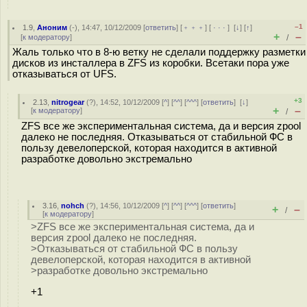
–1
1.9
,
Аноним
(
-
), 14:47, 10/12/2009 [
ответить
] [
﹢﹢﹢
] [
· · ·
]
[
↓
] [
↑
]
+
–
[
к модератору
]
/
Жаль только что в 8-ю ветку не сделали поддержку разметки
дисков из инсталлера в ZFS из коробки. Всетаки пора уже
отказываться от UFS.
+3
2.13
,
nitrogear
(
?
), 14:52, 10/12/2009 [
^
] [
^^
] [
^^^
] [
ответить
]
[
↓
]
+
–
[
к модератору
]
/
ZFS все же экспериментальная система, да и версия zpool
далеко не последняя. Отказываться от стабильной ФС в
пользу девелоперской, которая находится в активной
разработке довольно экстремально
3.16
,
nohch
(
?
), 14:56, 10/12/2009 [
^
] [
^^
] [
^^^
] [
ответить
]
+
–
/
[
к модератору
]
>ZFS все же экспериментальная система, да и
версия zpool далеко не последняя.
>Отказываться от стабильной ФС в пользу
девелоперской, которая находится в активной
>разработке довольно экстремально
+1