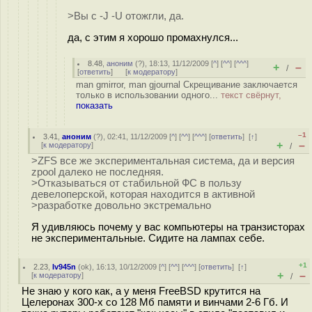
>Вы с -J -U отожгли, да.
да, с этим я хорошо промахнулся...
8.48
,
аноним
(
?
), 18:13, 11/12/2009 [
^
] [
^^
] [
^^^
]
+
–
/
[
ответить
]
[
к модератору
]
man gmirror, man gjournal Скрещивание заключается
только в использовании одного...
текст свёрнут,
показать
–1
3.41
,
аноним
(
?
), 02:41, 11/12/2009 [
^
] [
^^
] [
^^^
] [
ответить
]
[
↑
]
+
–
[
к модератору
]
/
>ZFS все же экспериментальная система, да и версия
zpool далеко не последняя.
>Отказываться от стабильной ФС в пользу
девелоперской, которая находится в активной
>разработке довольно экстремально
Я удивляюсь почему у вас компьютеры на транзисторах
не экспериментальные. Сидите на лампах себе.
+1
2.23
,
Iv945n
(
ok
), 16:13, 10/12/2009 [
^
] [
^^
] [
^^^
] [
ответить
]
[
↑
]
+
–
[
к модератору
]
/
Не знаю у кого как, а у меня FreeBSD крутится на
Целеронах 300-х со 128 Мб памяти и винчами 2-6 Гб. И