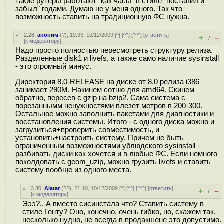
такие рутеры работают "как часы" в стиле "поставил и
забыл" годами. Думаю не у меня одного. Так что
возможность ставить на традиционную ФС нужна.
2.28
,
аноним
(
?
), 19:33, 10/12/2009 [
^
] [
^^
] [
^^^
] [
ответить
]
+
–
/
[
к модератору
]
Надо просто полностью пересмотреть структуру релиза.
Разделенные disk1 и livefs, а также само наличие sysinstall
- это огромный минус.
Директория 8.0-RELEASE на диске от 8.0 релиза i386
занимает 290M. Накинем сотню для amd64. Скинем
обратно, пересев с gzip на bzip2. Сама система с
порезаннымм ненужностями влезет метров в 200-300.
Остальное можно заполнить пакетами для диагностики и
восстановления системы. Итого - с одного диска можно и
загрузиться+проверить совместимость, и
установить+настроить систему. Причем не быть
ограниченным возможностями yблюдского sysinstall -
разбивать диски как хочется и в любые ФС. Если немного
поколдовать с geom_uzip, можно грузить livefs и ставить
систему вообще из одного места.
3.30
,
Alatar
(
??
), 21:10, 10/12/2009 [
^
] [
^^
] [
^^^
] [
ответить
]
+
–
/
[
к модератору
]
Эээ?.. А вместо сисинстала что? Ставить систему в
стиле Генту? Оно, конечно, очень гибко, но, скажем так,
несколько нудно, не всегда в продакшене это допустимо.