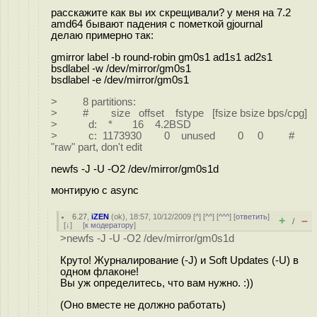
расскажите как вы их скрещивали? у меня на 7.2
amd64 бывают падения с пометкой gjournal
делаю примерно так:
gmirror label -b round-robin gm0s1 ad1s1 ad2s1
bsdlabel -w /dev/mirror/gm0s1
bsdlabel -e /dev/mirror/gm0s1
> 8 partitions:
> # size offset fstype [fsize bsize bps/cpg]
> d: * 16 4.2BSD
> c: 1173930 0 unused 0 0 #
"raw" part, don't edit
newfs -J -U -O2 /dev/mirror/gm0s1d
монтирую с async
6.27
,
iZEN
(
ok
), 18:57, 10/12/2009 [
^
] [
^^
] [
^^^
] [
ответить
]
+
–
/
[
↓
] [
к модератору
]
>newfs -J -U -O2 /dev/mirror/gm0s1d
Круто! Журналирование (-J) и Soft Updates (-U) в
одном флаконе!
Вы уж определитесь, что вам нужно. :))
(Оно вместе не должно работать)