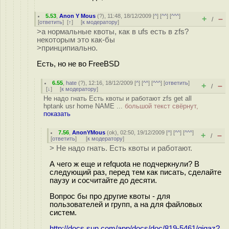
5.53
,
Anon Y Mous
(
?
), 11:48, 18/12/2009 [
^
] [
^^
] [
^^^
]
+
–
/
[
ответить
]
[
↑
] [
к модератору
]
>а нормальные квоты, как в ufs есть в zfs?
некоторым это как-бы
>принципиально.
Есть, но не во FreeBSD
6.55
,
hate
(
?
), 12:16, 18/12/2009 [
^
] [
^^
] [
^^^
] [
ответить
]
+
–
/
[
↓
] [
к модератору
]
Не надо гнать Есть квоты и работают zfs get all
hptank usr home NAME ...
большой текст свёрнут,
показать
7.56
,
AnonYMous
(
ok
), 02:50, 19/12/2009 [
^
] [
^^
] [
^^^
]
+
–
/
[
ответить
]
[
к модератору
]
> Не надо гнать. Есть квоты и работают.
А чего ж еще и refquota не подчеркнули? В
следующий раз, перед тем как писать, сделайте
паузу и сосчитайте до десяти.
Вопрос бы про другие квоты - для
пользователей и групп, а на для файловых
систем.
http://docs.sun.com/app/docs/doc/819-5461/gigaz?