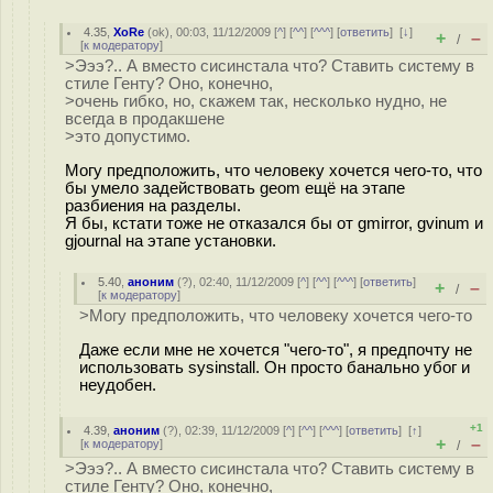
4.35
,
XoRe
(
ok
), 00:03, 11/12/2009 [
^
] [
^^
] [
^^^
] [
ответить
]
[
↓
]
+
–
/
[
к модератору
]
>Эээ?.. А вместо сисинстала что? Ставить систему в
стиле Генту? Оно, конечно,
>очень гибко, но, скажем так, несколько нудно, не
всегда в продакшене
>это допустимо.
Могу предположить, что человеку хочется чего-то, что
бы умело задействовать geom ещё на этапе
разбиения на разделы.
Я бы, кстати тоже не отказался бы от gmirror, gvinum и
gjournal на этапе установки.
5.40
,
аноним
(
?
), 02:40, 11/12/2009 [
^
] [
^^
] [
^^^
] [
ответить
]
+
–
/
[
к модератору
]
>Могу предположить, что человеку хочется чего-то
Даже если мне не хочется "чего-то", я предпочту не
использовать sysinstall. Он просто банально убог и
неудобен.
+1
4.39
,
аноним
(
?
), 02:39, 11/12/2009 [
^
] [
^^
] [
^^^
] [
ответить
]
[
↑
]
+
–
[
к модератору
]
/
>Эээ?.. А вместо сисинстала что? Ставить систему в
стиле Генту? Оно, конечно,