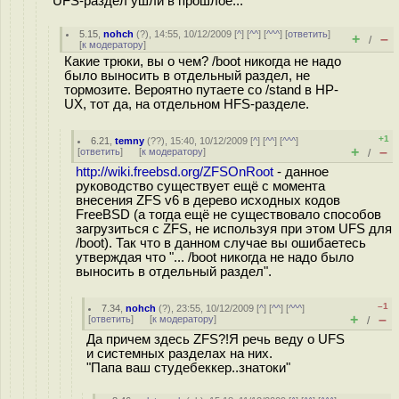
UFS-раздел ушли в прошлое...
5.15
,
nohch
(
?
), 14:55, 10/12/2009 [
^
] [
^^
] [
^^^
] [
ответить
]
+
–
/
[
к модератору
]
Какие трюки, вы о чем? /boot никогда не надо
было выносить в отдельный раздел, не
тормозите. Вероятно путаете со /stand в HP-
UX, тот да, на отдельном HFS-разделе.
+1
6.21
,
temny
(
??
), 15:40, 10/12/2009 [
^
] [
^^
] [
^^^
]
+
–
[
ответить
]
[
к модератору
]
/
http://wiki.freebsd.org/ZFSOnRoot
- данное
руководство существует ещё с момента
внесения ZFS v6 в дерево исходных кодов
FreeBSD (а тогда ещё не существовало способов
загрузиться с ZFS, не используя при этом UFS для
/boot). Так что в данном случае вы ошибаетесь
утверждая что "... /boot никогда не надо было
выносить в отдельный раздел".
–1
7.34
,
nohch
(
?
), 23:55, 10/12/2009 [
^
] [
^^
] [
^^^
]
+
–
[
ответить
]
[
к модератору
]
/
Да причем здесь ZFS?!Я речь веду о UFS
и системных разделах на них.
"Папа ваш студебеккер..знатоки"