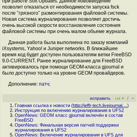
при работе Soft Updates. Данное нововведение
позволит отказаться от необходимости запуска fsck
после "грязного" размонтирования файловой системы.
Новая система журналирования позволяет достичь
очень высокой скорости восстановления состояния
файловой системы при очень малом объеме журнала.
Данная работа была выполнена по заказу компаний
iXsystems, Yahoo! и Juniper networks. В ближайшее
время код будет доступен пользователям ветки FreeBSD
9.0-CURRENT. Ранее журналирование для FreeBSD
активировалось при помощи GEOM-класса gjournal и
было доступно только на уровне GEOM провайдеров.
Дополнение:
патч
;
+
–
исправить
/
+14
Главная ссылка к новости (
http://jeffr-tech.livejournal....
)
Инструкция по включению журналирования в UFS2
OpenNews: GEOM класс gjournal включён в состав
FreeBSD
OpenNews: Финальная версия патчей поддержки
журналирования в UFS2
OpenNews: Включение журналирования в UFS для