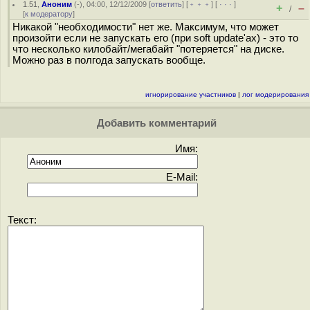
1.51
,
Аноним
(
-
), 04:00, 12/12/2009 [
ответить
] [
﹢﹢﹢
] [
· · ·
]
+
–
/
[
к модератору
]
Никакой "необходимости" нет же. Максимум, что может
произойти если не запускать его (при soft update'ах) - это то
что несколько килобайт/мегабайт "потеряется" на диске.
Можно раз в полгода запускать вообще.
игнорирование участников
|
лог модерирования
Добавить комментарий
Имя:
E-Mail:
Текст: