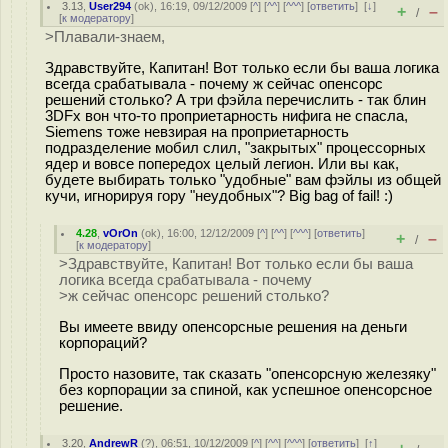
3.13
,
User294
(
ok
), 16:19, 09/12/2009 [
^
] [
^^
] [
^^^
] [
ответить
]
[
↓
]
+
–
/
[
к модератору
]
>Плавали-знаем,
Здравствуйте, Капитан! Вот только если бы ваша логика
всегда срабатывала - почему ж сейчас опенсорс
решений столько? А три фэйла перечислить - так блин
3DFx вон что-то проприетарность нифига не спасла,
Siemens тоже невзирая на проприетарность
подразделение мобил слил, "закрытых" процессорных
ядер и вовсе попередох целый легион. Или вы как,
будете выбирать только "удобные" вам фэйлы из общей
кучи, игнорируя гору "неудобных"? Big bag of fail! :)
4.28
,
vOrOn
(
ok
), 16:00, 12/12/2009 [
^
] [
^^
] [
^^^
] [
ответить
]
+
–
/
[
к модератору
]
>Здравствуйте, Капитан! Вот только если бы ваша
логика всегда срабатывала - почему
>ж сейчас опенсорс решений столько?
Вы имеете ввиду опенсорсные решения на деньги
корпораций?
Просто назовите, так сказать "опенсорсную железяку"
без корпорации за спиной, как успешное опенсорсное
решение.
3.20
,
AndrewR
(
?
), 06:51, 10/12/2009 [
^
] [
^^
] [
^^^
] [
ответить
]
[
↑
]