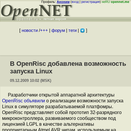
Профиль:
Аноним
(
вход
|
регистрация
)
неRU
opennet.me
[
новости
/
+++
|
форум
|
теги
|
]
В OpenRisc добавлена возможность
запуска Linux
09.12.2009 10:02 (MSK)
Разработчики открытой аппаратной архитектуры
OpenRisc
объявили
о реализации возможности запуска
Linux в симуляторе разрабатываемой платфомры.
OpenRisc представляет собой прототип 32-разрядного
микроконтроллера, развиваемого сообществом под
лицензией LGPL в качестве альтернативы
проприетарным Atmel AVR чипам, используемым на