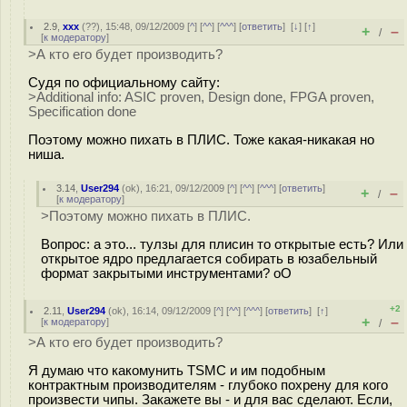
2.9
,
xxx
(
??
), 15:48, 09/12/2009 [
^
] [
^^
] [
^^^
] [
ответить
]
[
↓
] [
↑
]
+
–
/
[
к модератору
]
>А кто его будет производить?
Судя по официальному сайту:
>Additional info: ASIC proven, Design done, FPGA proven,
Specification done
Поэтому можно пихать в ПЛИС. Тоже какая-никакая но
ниша.
3.14
,
User294
(
ok
), 16:21, 09/12/2009 [
^
] [
^^
] [
^^^
] [
ответить
]
+
–
/
[
к модератору
]
>Поэтому можно пихать в ПЛИС.
Вопрос: а это... тулзы для плисин то открытые есть? Или
открытое ядро предлагается собирать в юзабельный
формат закрытыми инструментами? oO
+2
2.11
,
User294
(
ok
), 16:14, 09/12/2009 [
^
] [
^^
] [
^^^
] [
ответить
]
[
↑
]
+
–
[
к модератору
]
/
>А кто его будет производить?
Я думаю что какомунить TSMC и им подобным
контрактным производителям - глубоко похрену для кого
произвести чипы. Закажете вы - и для вас сделают. Если,