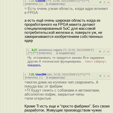
7.23
,
Cobold
(
??
), 12:06, 10/12/2009 [
^
] [
^^
] [
^^^
]
+
–
/
[
ответить
]
[
↓
] [
к модератору
]
> Есть очень узкая область, когда ядро вгоняют
в FPGA
а есть ещё очень широкая область когда из
проработанного на FPGA макета делают
специализированный SoC для массовой
потребительской железки и, поверьте уж, не
заморачиваются изобретением собственных
ядер
8.27
,
anonimous vulgaris
(
?
), 22:15, 10/12/2009 [
^
]
+
–
/
[
^^
] [
^^^
] [
ответить
]
[
к модератору
]
Ну, отлаживать то придется заново Все задержки
другие А логическое фунцинирова...
текст свёрнут,
показать
7.25
,
User294
(
ok
), 14:20, 10/12/2009 [
^
] [
^^
] [
^^^
]
+
–
/
[
ответить
]
[
↑
] [
к модератору
]
>могли дома на коленке чип сварганить. А
покуда вас от фабрик
>TI будут гонять с собаками и автоматами,
абсолютно пофик, закрытые чипы
>или открытые
Кроме Ti есть еще и "просто фабрики". Без своих
разработок. Живущие производством чужих