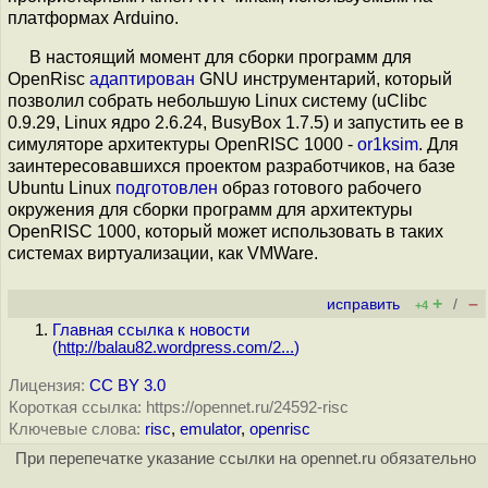
платформах Arduino.
В настоящий момент для сборки программ для
OpenRisc
адаптирован
GNU инструментарий, который
позволил собрать небольшую Linux систему (uClibc
0.9.29, Linux ядро 2.6.24, BusyBox 1.7.5) и запустить ее в
симуляторе архитектуры OpenRISC 1000 -
or1ksim
. Для
заинтересовавшихся проектом разработчиков, на базе
Ubuntu Linux
подготовлен
образ готового рабочего
окружения для сборки программ для архитектуры
OpenRISC 1000, который может использовать в таких
системах виртуализации, как VMWare.
+
–
исправить
/
+4
Главная ссылка к новости
(
http://balau82.wordpress.com/2...
)
Лицензия:
CC BY 3.0
Короткая ссылка: https://opennet.ru/24592-risc
Ключевые слова:
risc
,
emulator
,
openrisc
При перепечатке указание ссылки на opennet.ru обязательно