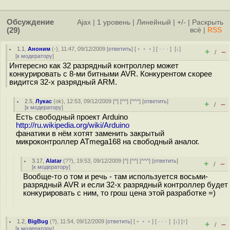
Обсуждение
Ajax
|
1 уровень
|
Линейный
|
+/-
|
Раскрыть
(29)
всё
|
RSS
1.1
,
Аноним
(
-
), 11:47, 09/12/2009 [
ответить
] [
﹢﹢﹢
] [
· · ·
]
[
↓
]
+
–
/
[
к модератору
]
Интересно как 32 разрядный контроллер может
конкурировать с 8-ми битными AVR. Конкурентом скорее
видится 32-х разрядный ARM.
2.5
,
Лукас
(
ok
), 12:53, 09/12/2009 [
^
] [
^^
] [
^^^
] [
ответить
]
+
–
/
[
к модератору
]
Есть свободный проект Arduino
http://ru.wikipedia.org/wiki/Arduino
фанатики в нём хотят заменить закрытый
микроконтроллер ATmega168 на свободный аналог.
3.17
,
Alatar
(
??
), 19:53, 09/12/2009 [
^
] [
^^
] [
^^^
] [
ответить
]
+
–
/
[
к модератору
]
Вообще-то о том и речь - там используется восьми-
разрядный AVR и если 32-х разрядный контроллер будет
конкурировать с ним, то грош цена этой разработке =)
1.2
,
BigBug
(
?
), 11:54, 09/12/2009 [
ответить
] [
﹢﹢﹢
] [
· · ·
]
[
↓
] [
↑
]
+
–
/
[
к модератору
]