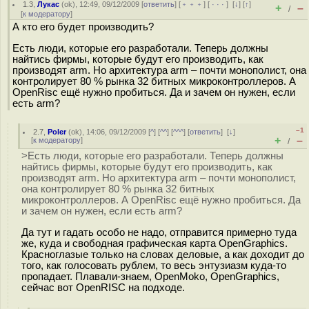
1.3
,
Лукас
(
ok
), 12:49, 09/12/2009 [
ответить
] [
﹢﹢﹢
] [
· · ·
]
[
↓
] [
↑
]
+
–
/
[
к модератору
]
А кто его будет производить?
Есть люди, которые его разработали. Теперь должны
найтись фирмы, которые будут его производить, как
производят arm. Но архитектура arm – почти монополист, она
контролирует 80 % рынка 32 битных микроконтроллеров. А
OpenRisc ещё нужно пробиться. Да и зачем он нужен, если
есть arm?
–1
2.7
,
Poler
(
ok
), 14:06, 09/12/2009 [
^
] [
^^
] [
^^^
] [
ответить
]
[
↓
]
+
–
[
к модератору
]
/
>Есть люди, которые его разработали. Теперь должны
найтись фирмы, которые будут его производить, как
производят arm. Но архитектура arm – почти монополист,
она контролирует 80 % рынка 32 битных
микроконтроллеров. А OpenRisc ещё нужно пробиться. Да
и зачем он нужен, если есть arm?
Да тут и гадать особо не надо, отправится примерно туда
же, куда и свободная графическая карта OpenGraphics.
Красноглазые только на словах деловые, а как доходит до
того, как голосовать рублем, то весь энтузиазм куда-то
пропадает. Плавали-знаем, OpenMoko, OpenGraphics,
сейчас вот OpenRISC на подходе.