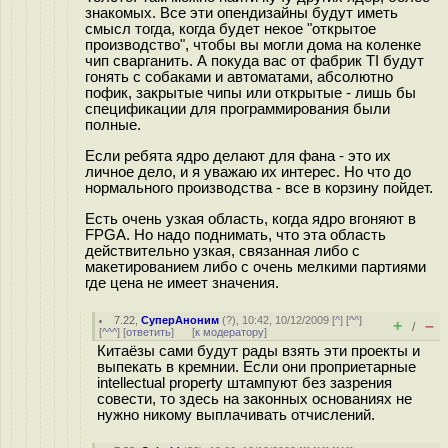
знакомых. Все эти опендизайны будут иметь
смысл тогда, когда будет некое "открытое
производство", чтобы вы могли дома на коленке
чип сварганить. А покуда вас от фабрик TI будут
гонять с собаками и автоматами, абсолютно
пофик, закрытые чипы или открытые - лишь бы
спецификации для программирования были
полные.
Если ребята ядро делают для фана - это их
личное дело, и я уважаю их интерес. Но что до
нормального производства - все в корзину пойдет.
Есть очень узкая область, когда ядро вгоняют в
FPGA. Но надо поднимать, что эта область
действительно узкая, связанная либо с
макетированием либо с очень мелкими партиями
где цена не имеет значения.
7.22
,
СуперАноним
(
?
), 10:42, 10/12/2009 [
^
] [
^^
]
+
–
/
[
^^^
] [
ответить
]
[
к модератору
]
Китаёзы сами будут рады взять эти проекты и
выпекать в кремнии. Если они проприетарные
intellectual property штампуют без зазрения
совести, то здесь на законных основаниях не
нужно никому выплачивать отчислений.