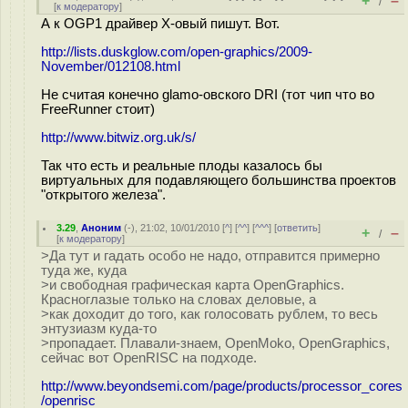
+
–
/
[
к модератору
]
А к OGP1 драйвер Х-овый пишут. Вот.
http://lists.duskglow.com/open-graphics/2009-
November/012108.html
Не считая конечно glamo-овского DRI (тот чип что во
FreeRunner стоит)
http://www.bitwiz.org.uk/s/
Так что есть и реальные плоды казалось бы
виртуальных для подавляющего большинства проектов
"открытого железа".
3.29
,
Аноним
(
-
), 21:02, 10/01/2010 [
^
] [
^^
] [
^^^
] [
ответить
]
+
–
/
[
к модератору
]
>Да тут и гадать особо не надо, отправится примерно
туда же, куда
>и свободная графическая карта OpenGraphics.
Красноглазые только на словах деловые, а
>как доходит до того, как голосовать рублем, то весь
энтузиазм куда-то
>пропадает. Плавали-знаем, OpenMoko, OpenGraphics,
сейчас вот OpenRISC на подходе.
http://www.beyondsemi.com/page/products/processor_cores
/openrisc