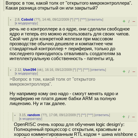
Вопрос в том, какой толк от "открытого микроконтроллера".
Какая разница открытый он или закрытый?
2.8
,
Cobold
(
??
), 14:46, 09/12/2009 [
^
] [
^^
] [
^^^
] [
ответить
]
+
–
/
[
к модератору
]
речь не о контроллере а о ядре, они сделали свободное
ядро и теперь его можно использовать для своих чипов.
Свой чип для конкретной железки при массовом
прозводстве обычно дешевле и компактнее чем
стандартный контроллер + периферия, только до
последнего приходилось отваливать создателям за
интеллектуальную собственность - патенты итд.
2.12
,
User294
(
ok
), 16:16, 09/12/2009 [
^
] [
^^
] [
^^^
] [
ответить
]
+
–
/
[
к модератору
]
>Вопрос в том, какой толк от "открытого
микроконтроллера".
Ну например кому оно надо - смогут менять ядро и
периферию не платя дикие бабки ARM за полную
лицензию. Ну и так далее.
3.15
,
random
(
??
), 17:08, 09/12/2009 [
^
] [
^^
] [
^^^
] [
ответить
]
+
–
/
[
к модератору
]
OpenRISC очень хорош для обучения logic design'у:
Полноценный процессор с открытым, красивым и
хорошо комментированным RTL кодом + шина wishbone с