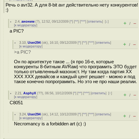
Речь о avr32. А для 8-bit avr действительно нету конкурентов!
:)
2.4
,
аноним
(
?
), 12:52, 09/12/2009 [
^
] [
^^
] [
^^^
] [
ответить
]
[
↓
]
+
–
/
[
к модератору
]
a PIC?
3.10
,
User294
(
ok
), 16:10, 09/12/2009 [
^
] [
^^
] [
^^^
] [
ответить
]
+
–
/
[
к модератору
]
>a PIC?
Он по архитектуе такое ... (я про 16-е, которые
конкуренты 8-битным AVRам) что програмить ЭТО будет
только отъявленный мазохист. Ну там когда партия XX
XXX XXX девайсов и каждый цент решает - можно и под
такое конечно попрограммть. Но это не про наши реалии.
2.21
,
AsphyX
(
??
), 06:56, 10/12/2009 [
^
] [
^^
] [
^^^
] [
ответить
]
[
↑
]
+
–
/
[
к модератору
]
C8051
3.24
,
User294
(
ok
), 14:12, 10/12/2009 [
^
] [
^^
] [
^^^
] [
ответить
]
+
–
/
[
к модератору
]
Necromancy is a forbidden art (c) :)