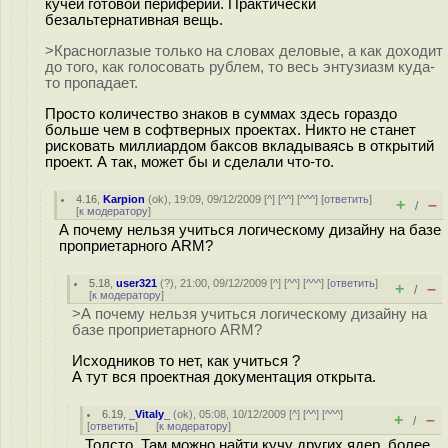
кучей готовой периферии. Практически
безальтернативная вещь.
>Красноглазые только на словах деловые, а как доходит
до того, как голосовать рублем, то весь энтузиазм куда-
то пропадает.
Просто количество знаков в суммах здесь гораздо
больше чем в софтверных проектах. Никто не станет
рисковать миллиардом баксов вкладываясь в открытий
проект. А так, может бы и сделали что-то.
4.16
,
Karpion
(
ok
), 19:09, 09/12/2009 [
^
] [
^^
] [
^^^
] [
ответить
]
+
–
/
[
к модератору
]
А почему нельзя учиться логическому дизайну на базе
проприетарного ARM?
5.18
,
user321
(
?
), 21:00, 09/12/2009 [
^
] [
^^
] [
^^^
] [
ответить
]
+
–
/
[
к модератору
]
>А почему нельзя учиться логическому дизайну на
базе проприетарного ARM?
Исходников то нет, как учиться ?
А тут вся проектная документация открыта.
6.19
,
_Vitaly_
(
ok
), 05:08, 10/12/2009 [
^
] [
^^
] [
^^^
]
+
–
/
[
ответить
]
[
к модератору
]
Толсто. Там можно найти кучу других ядер, более