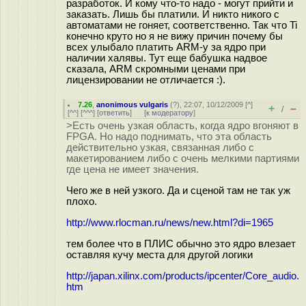
разработок. И кому что-то надо - могут прийти и
заказать. Лишь бы платили. И никто никого с
автоматами не гоняет, соответственно. Так что Ti
конечно круто но я не вижу причин почему бы
всех улыбало платить ARM-у за ядро при
наличии халявы. Тут еще бабушка надвое
сказала, ARM скромными ценами при
лицензировании не отличается :).
7.26
,
anonimous vulgaris
(
?
), 22:07, 10/12/2009 [
^
]
+
–
/
[
^^
] [
^^^
] [
ответить
]
[
к модератору
]
>Есть очень узкая область, когда ядро вгоняют в
FPGA. Но надо поднимать, что эта область
действительно узкая, связанная либо с
макетированием либо с очень мелкими партиями
где цена не имеет значения.
Чего же в ней узкого. Да и сценой там не так уж
плохо.
http://www.rlocman.ru/news/new.html?di=1965
тем более что в ПЛИС обычно это ядро влезает
оставляя кучу места для другой логики
http://japan.xilinx.com/products/ipcenter/Core_audio.
htm