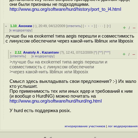
они были признаны не подходящими.
http://www.gnu.org/software/hurd/history/port_to_l4.html
1.10
,
Аноним
(
-
), 20:49, 04/12/2009 [
ответить
] [
﹢﹢﹢
] [
· · ·
]
[
↑
]
+
–
/
[
к модератору
]
лучше бы на exokernel типа aegis перешли и совместимость
с линуксом обеспечили через какой-нить liblinux или libposix
2.12
,
Anatoly A . Kazantsev
(
?
), 12:41, 07/12/2009 [
^
] [
^^
] [
^^^
]
+
–
/
[
ответить
]
[
к модератору
]
>лучше бы на exokernel типа aegis перешли и
совместимость с линуксом обеспечили
>через какой-нить liblinux или libposix
Смысл здесь выкладывать свои предложения? :-) Их мало
кто услышит.
Про применимость тех или иных ядер и требований к ним
(и вообще о HurdNG) можно почитать на
http://www.gnu.org/software/hurd/hurd/ng.html
У hurd есть поддержка posix.
игнорирование участников
|
лог модерирования