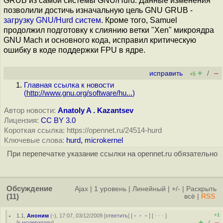
GRUB из самой системы GNU/Hurd. Данные изменения
позволили достичь изначальную цель GNU GRUB -
загрузку GNU/Hurd систем
. Кроме того, Samuel
продолжил подготовку к слиянию ветки "Xen" микроядра
GNU Mach и основного кода, исправил критическую
ошибку в коде поддержки FPU в ядре.
+
–
исправить
/
+5
Главная ссылка к новости
(
http://www.gnu.org/software/hu...
)
Автор новости:
Anatoly A . Kazantsev
Лицензия:
CC BY 3.0
Короткая ссылка: https://opennet.ru/24514-hurd
Ключевые слова:
hurd
,
microkernel
При перепечатке указание ссылки на opennet.ru обязательно
Обсуждение
Ajax
|
1 уровень
|
Линейный
|
+/-
|
Раскрыть
(11)
всё
|
RSS
+1
1.1
,
Аноним
(
-
), 17:07, 03/12/2009 [
ответить
] [
﹢﹢﹢
] [
· · ·
]
+
–
[
к модератору
]