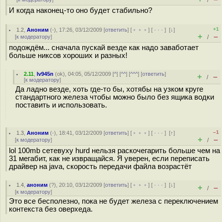
/
И когда наконец-то оно будет стабильно?
+1
1.2
,
Аноним
(
-
), 17:26, 03/12/2009 [
ответить
] [
﹢﹢﹢
] [
· · ·
]
[
↓
]
+
–
[
к модератору
]
/
подождём... сначала пускай везде как надо заваботает
больше никсов хороших и разных!
2.11
,
Iv945n
(
ok
), 04:05, 05/12/2009 [
^
] [
^^
] [
^^^
] [
ответить
]
+
–
/
[
к модератору
]
Да ладно везде, хоть где-то бы, хотябы на узком круге
стандартного железа чтобы можно было без ящика водки
поставить и использовать.
–1
1.3
,
Аноним
(
-
), 18:41, 03/12/2009 [
ответить
] [
﹢﹢﹢
] [
· · ·
]
[
↑
]
+
–
[
к модератору
]
/
lol 100mb сетевуху hurd нельзя раскочегарить больше чем на
31 мегабит, как не извращайся. Я уверен, если переписать
драйвер на java, скорость передачи файла возрастёт
1.4
,
аноним
(
?
), 20:10, 03/12/2009 [
ответить
] [
﹢﹢﹢
] [
· · ·
]
[
↓
]
+
–
/
[
к модератору
]
Это все бесполезно, пока не будет железа с переключением
контекста без оверхеда.