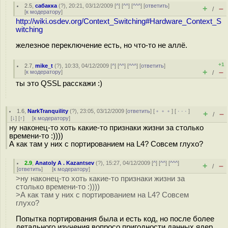
2.5
,
сабакка
(
?
), 20:21, 03/12/2009 [
^
] [
^^
] [
^^^
] [
ответить
]
+
–
/
[
к модератору
]
http://wiki.osdev.org/Context_Switching#Hardware_Context_S
witching
железное переключение есть, но что-то не аллё.
+1
2.7
,
mike_t
(
?
), 10:33, 04/12/2009 [
^
] [
^^
] [
^^^
] [
ответить
]
+
–
[
к модератору
]
/
ты это QSSL расскажи :)
1.6
,
NarkTranquility
(
?
), 23:05, 03/12/2009 [
ответить
] [
﹢﹢﹢
] [
· · ·
]
+
–
/
[
↓
] [
↑
] [
к модератору
]
ну наконец-то хоть какие-то признаки жизни за столько
времени-то :))))
А как там у них с портированием на L4? Совсем глухо?
2.9
,
Anatoly A . Kazantsev
(
?
), 15:27, 04/12/2009 [
^
] [
^^
] [
^^^
]
+
–
/
[
ответить
]
[
к модератору
]
>ну наконец-то хоть какие-то признаки жизни за
столько времени-то :))))
>А как там у них с портированием на L4? Совсем
глухо?
Попытка портирования была и есть код, но после более
детального изучения вопросо пригодности данных ядер,