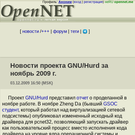
Профиль:
Аноним
(
вход
|
регистрация
)
неRU
opennet.me
[
новости
/
+++
|
форум
|
теги
|
]
Новости проекта GNU/Hurd за
ноябрь 2009 г.
03.12.2009 16:50 (MSK)
Проект
GNU/Hurd
представил
отчет
о проделанной в
ноябре работе. В ноябре Zheng Da (бывший
GSOC
студент
, который работал над виртуализацией сетевой
подсистемы) опубликовал измененный исходный код
драйвера для pcnet32, позволяющий запускать драйвер
как пользовательский процесс вместо исполнения кода
драйвера на уровне ядра операционной системы и