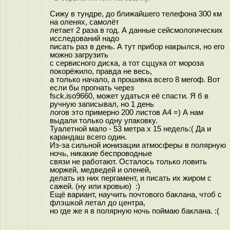
Cижу в тундре, до ближайшего телефона 300 км
на оленях, самолёт
летает 2 раза в год. А данные сейсмологических
исследований надо
писать раз в день. А тут прибор накрылся, но его
можно загрузить
с сервисного диска, а тот сццука от мороза
покорёжило, правда не весь,
а только начало, а прошивка всего 8 мегоф. Вот
если бы прогнать через
fsck.iso9660, может удаться её спасти. Я б в
ручную записывал, но 1 день
логов это примерно 200 листов A4 =) А нам
выдали только одну упаковку.
Туалетной мало - 53 метра x 15 недель:( Да и
карандаш всего один.
Из-за сильной ионизации атмосферы в полярную
ночь, никакие беспроводные
связи не работают. Осталось только ловить
моржей, медведей и оленей,
делать из них пергамент, и писать их жиром с
сажей. (ну или кровью) :)
Ещё вариант, научить почтового баклана, чтоб с
флэшкой летал до центра,
но где же я в полярную ночь поймаю баклана. :(