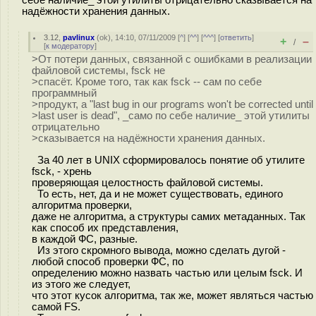
себе наличие_ этой утилиты отрицательно сказывается на
надёжности хранения данных.
3.12
,
pavlinux
(
ok
), 14:10, 07/11/2009 [
^
] [
^^
] [
^^^
] [
ответить
]
+
–
/
[
к модератору
]
>От потери данных, связанной с ошибками в реализации
файловой системы, fsck не
>спасёт. Кроме того, так как fsck -- сам по себе
программный
>продукт, а "last bug in our programs won't be corrected until
>last user is dead", _само по себе наличие_ этой утилиты
отрицательно
>сказывается на надёжности хранения данных.
За 40 лет в UNIX сформировалось понятие об утилите
fsck, - хрень
проверяющая целостность файловой системы.
То есть, нет, да и не может существовать, единого
алгоритма проверки,
даже не алгоритма, а структуры самих метаданных. Так
как способ их представления,
в каждой ФС, разные.
Из этого скромного вывода, можно сделать дугой -
любой способ проверки ФС, по
определению можно назвать частью или целым fsck. И
из этого же следует,
что этот кусок алгоритма, так же, может являться частью
самой FS.