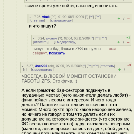
самое время уже пойти, наконец, и почитать.
7.23
,
vitek
(
??
), 01:09, 08/11/2009 [
^
] [
^^
] [
^^^
]
+
–
/
[
ответить
]
[
к модератору
]
и что пишут?
+3
8.24
,
аноним
(
?
), 02:04, 08/11/2009 [
^
] [
^^
] [
^^^
]
+
–
[
ответить
]
[
к модератору
]
/
пишут, что бэд-блоки в ZFS не нужны ...
текст
свёрнут,
показать
–3
5.27
,
User294
(
ok
), 07:05, 08/11/2009 [
^
] [
^^
] [
^^^
] [
ответить
]
+
–
[
↑
] [
к модератору
]
/
>ВСЕГДА. В ЛЮБОЙ МОМЕНТ ОСТАНОВКИ
РАБОТЫ ZFS. Это фича. :)
А если грамотно бэд-секторов подкинуть в
неудачных местах (чего накопители делать любят) -
фича пойдет лесом с интересом. И чего тогда
делать? Парни из сана технично скипают этот
момент. Много бухтя про то какое нехорошее железо,
но ничего не говоря о том что делать если их
допущение на котором все зиждется (что состояние
ФС всегда консистентно) вдруг оказалось неверным
(мало ли, левая прямая запись на диск, сбой диска,
сбоящий проц или память, или хрен там знает чего