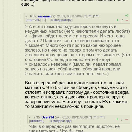
еще...).
+3
6.32
,
аноним
(
?
), 21:59, 08/11/2009 [
^
] [
^^
] [
^^^
]
+
–
[
ответить
]
[
↓
] [
к модератору
]
/
> А если грамотно бэд-секторов подкинуть в
неудачных местах (чего накопители делать любят)
> - фича пойдет лесом с интересом. И чего тогда
делать? Парни из сана технично скипают этот
> момент. Много бухтя про то какое нехорошее
железо, но ничего не говоря о том что делать
> если их допущение на котором все зиждется (что
состояние ФС всегда консистентно) вдруг
> оказалось неверным (мало ли, левая прямая
запись на диск, сбой диска, сбоящий проц или
> память, или хрен там знает чего еще...)
Вы в очередной раз выглядите идиотом, не зная
матчасть. Что бы там не сбойнуло, чексуммы это
отловят и исправят, поэтому да - состояние всегда
консистентное, если диски/контроллер не врут о
завершении sync. Если врут, создать FS с какими-
то гарантиями невозможно в принципе.
7.35
,
User294
(
ok
), 01:33, 09/11/2009 [
^
] [
^^
] [
^^^
]
+
–
/
[
ответить
]
[
к модератору
]
>Вы в очередной раз выглядите идиотом, не
зная матчасть. Что бы там