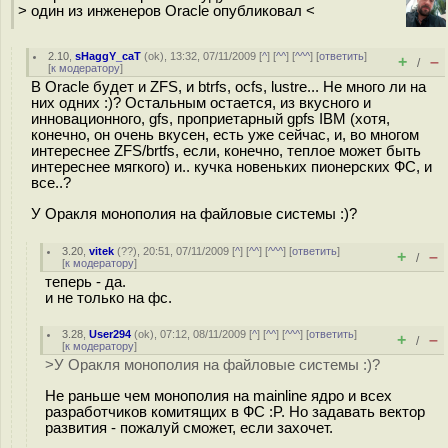
> один из инженеров Oracle опубликовал <
2.10
,
sHaggY_caT
(
ok
), 13:32, 07/11/2009 [
^
] [
^^
] [
^^^
] [
ответить
]
+
–
/
[
к модератору
]
В Oracle будет и ZFS, и btrfs, ocfs, lustre... Не много ли на
них одних :)? Остальным остается, из вкусного и
инновационного, gfs, проприетарный gpfs IBM (хотя,
конечно, он очень вкусен, есть уже сейчас, и, во многом
интереснее ZFS/brtfs, если, конечно, теплое может быть
интереснее мягкого) и.. кучка новеньких пионерских ФС, и
все..?
У Оракля монополия на файловые системы :)?
3.20
,
vitek
(
??
), 20:51, 07/11/2009 [
^
] [
^^
] [
^^^
] [
ответить
]
+
–
/
[
к модератору
]
теперь - да.
и не только на фс.
3.28
,
User294
(
ok
), 07:12, 08/11/2009 [
^
] [
^^
] [
^^^
] [
ответить
]
+
–
/
[
к модератору
]
>У Оракля монополия на файловые системы :)?
Не раньше чем монополия на mainline ядро и всех
разработчиков комитящих в ФС :P. Но задавать вектор
развития - пожалуй сможет, если захочет.