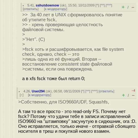
5.41
,
sshutdownow
(
ok
), 15:50, 10/11/2009 [
^
] [
^^
] [
^^^
]
+
–
/
[
ответить
]
[
к модератору
]
>> За 40 лет в UNIX сформировалось понятие
об утилите fsck,
>> - хрень проверяющая целостность
файловой системы.
>
>"Нет". (C)
>
>fsck хоть и расшифровывается, как file system
check, однако, check -- это
>лишь одна из её функций. Вторая --
восстановление consistent state файловой
>системы, если она повреждена.
а в xfs fsck тоже был return 0;
–4
4.26
,
User294
(
ok
), 06:58, 08/11/2009 [
^
] [
^^
] [
^^^
] [
ответить
]
+
–
[
↑
] [
к модератору
]
/
>Собственно, для ISO9660/UDF, Squashfs,
А там то все просто - это read-only FS. Почему нет
fsck? Потому что удачи тебе в записи исправленной
ISO9660 на "штамповку" засунутую в сидюшник, ога :D.
Оно исправляется, только иначе - отправкой сбоящего
носителя в треш и покупкой нового взамен.