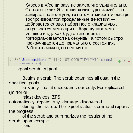
Курсор в Xfce ни разу не замер, что удивительно.
Однако отклик GUI происходит "урывками" — то
замирает на 5 секунд, то потом отмирает и быстро
воспроизводятся проделанные действия —
добирается слово, набранное с клавиатуры,
открывается меню при выборе пункта меню
мышкой и т.д. Как-будто киноплёнка
притормаживается на секунды, а потом быстро
прокручивается до нормального состояния.
Работать можно, но неприятно.
2.40
,
Stop scrubbing
(
?
), 14:47, 10/11/2009 [
^
] [
^^
] [
^^^
] [
ответить
]
+
–
/
[
↑
] [
к модератору
]
zpool scrub [-s] pool ...
Begins a scrub. The scrub examines all data in the
specified pools
to verify that it checksums correctly. For replicated
(mirror or
raidz) devices, ZFS
automatically repairs any damage discovered
during the scrub. The "zpool status" command reports
the progress
of the scrub and summarizes the results of the
scrub upon comple-
tion.