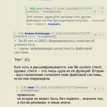
+1
8.51
,
Anon Y Mous
(
?
), 01:48, 12/11/2009 [
^
] [
^^
] [
^^^
]
+
–
[
ответить
]
[
к модератору
]
/
Этот вопрос адресуйте авторам этих других
файловых систем Дискэдитором колупать...
большой
текст свёрнут,
показать
4.15
,
Andrew Kolchoogin
(
?
), 15:50, 07/11/2009 [
^
] [
^^
] [
^^^
]
+
–
/
[
ответить
]
[
↓
] [
↑
] [
к модератору
]
> За 40 лет в UNIX сформировалось понятие об
утилите fsck,
> - хрень проверяющая целостность файловой
системы.
"Нет". (C)
fsck хоть и расшифровывается, как file system check,
однако, check -- это лишь одна из её функций. Вторая -
- восстановление consistent state файловой системы,
если она повреждена.
5.18
,
vitek
(
??
), 20:42, 07/11/2009 [
^
] [
^^
] [
^^^
] [
ответить
]
+
–
/
[
к модератору
]
правильно.
но второе не может быть без первого... вначале чек,
а потом рековери. и никак иначе.