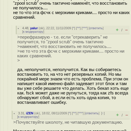
"zpool scrub" очень тактично намекнёт, что восстановить
не получилось....
не то что эта фсчк с мерзкими криками.... просто ни каких
сравнений.
4.48
,
yalur
(
ok
), 22:22, 11/11/2009 [
^
] [
^^
] [
^^^
] [
ответить
]
+
–
/
[
к модератору
]
>перефразирую - т.е. если "отрекаверить" не
получится, то "zpool scrub" очень тактично
>намекнёт, что восстановить не получилось....
>не то что эта фсчк с мерзкими криками.... просто ни
каких сравнений.
>
да, неполучится, неполучится. Как вы собираетесь
востановить то, на что нет резервных копий. Но мы
покрайней мере знаем что есть проблема. При этом он
напишет какой именно файл задевает этот блок и там
вы уже себе решаете что делать. Хоть бекап хоть еще
как. fsck может даже не ругнуться, тогда как zfs всегда
обнаружит сбой, а если есть хоть одна копия, то
востанавливает ошибку.
3.31
,
iZEN
(
ok
), 18:02, 08/11/2009 [
^
] [
^^
] [
^^^
] [
ответить
]
[
↑
]
+
–
/
[
к модератору
]
>Почувствуйте школоту, не читавшую документацию.