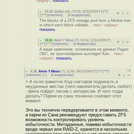
свёрнут,
показать
10.43
,
QuAzI
(
ok
), 23:43, 10/11/2009 [
^
] [
^^
]
+
–
/
[
^^^
] [
ответить
]
[
к модератору
]
The blocks of a ZFS storage pool form a Merkle tree
in which each block validate...
текст свёрнут,
показать
10.52
,
Anon Y Mous
(
?
), 01:54, 12/11/2009 [
^
]
+
–
/
[
^^
] [
^^^
] [
ответить
]
[
к модератору
]
А ваше заявление, основанное на данных Радио
ОБС, не троллеобразно выглядит Кон...
текст
свёрнут,
показать
+2
6.36
,
Anon Y Mous
(
?
), 11:58, 09/11/2009 [
^
] [
^^
] [
^^^
]
+
–
[
ответить
]
[
↑
] [
к модератору
]
/
> А если грамотно бэд-секторов подкинуть в
неудачных местах (чего накопители делать любят)
- фича пойдет лесом с интересом. И чего тогда
делать? Парни из сана технично скипают этот
момент.
Это вы технично передергиваете в этом моменте,
а парни из Сана рекомендуют предоставить ZFS
возможность контролировать уровень
избыточности. Метаданные, помимо избыточности
вроде зеркал или RAID-Z, хранятся в нескольких
экземплярах (два или три) за счет использования