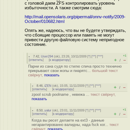
с головой даем ZFS контролировать уровень
избыточности. А также смотрим сюда:
http://mail.opensolaris.org/pipermail/onnv-notify/2009-
October/010682.html
Опять же, надеюсь, что вы не будете утверждать,
что сбоящие процессор или память не могут
привести другую файловую систему непригодное
состояние.
+1
7.42
,
User294
(
ok
), 23:26, 10/11/2009 [
^
] [
^^
] [
^^^
]
+
–
[
ответить
]
[
к модератору
]
/
Парни из сана судя по стилю спича просто технично
прикрывают свои жопы и пиарятс...
большой текст
свёрнут,
показать
8.46
,
iZEN
(
ok
), 15:05, 11/11/2009 [
^
] [
^^
] [
^^^
]
+
–
/
[
ответить
]
[
к модератору
]
zpool scrub poolname , невежа ...
текст свёрнут,
показать
+1
8.50
,
yalur
(
ok
), 23:01, 11/11/2009 [
^
] [
^^
] [
^^^
]
+
–
[
ответить
]
[
к модератору
]
/
Когда вы ресет делаете на ext3 - данные
негарантированно валидны, нада fsck ког...
текст
свёрнут,
показать