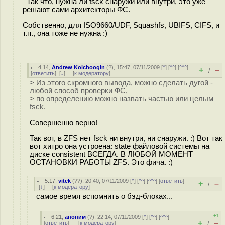
Так что, нужна ли fsck снаружи или внутри, это уже
решают сами архитекторы ФС.
Собственно, для ISO9660/UDF, Squashfs, UBIFS, CIFS, и
т.п., она тоже не нужна :)
4.14
,
Andrew Kolchoogin
(
?
), 15:47, 07/11/2009 [
^
] [
^^
] [
^^^
]
+
–
/
[
ответить
]
[
↓
] [
к модератору
]
> Из этого скромного вывода, можно сделать дугой -
любой способ проверки ФС,
> по определению можно назвать частью или целым
fsck.
Совершенно верно!
Так вот, в ZFS нет fsck ни внутри, ни снаружи. :) Вот так
вот хитро она устроена: state файловой системы на
диске consistent ВСЕГДА. В ЛЮБОЙ МОМЕНТ
ОСТАНОВКИ РАБОТЫ ZFS. Это фича. :)
5.17
,
vitek
(
??
), 20:40, 07/11/2009 [
^
] [
^^
] [
^^^
] [
ответить
]
+
–
/
[
↓
] [
к модератору
]
самое время вспомнить о бэд-блоках...
+1
6.21
,
аноним
(
?
), 22:14, 07/11/2009 [
^
] [
^^
] [
^^^
]
+
–
[
ответить
]
[
к модератору
]
/