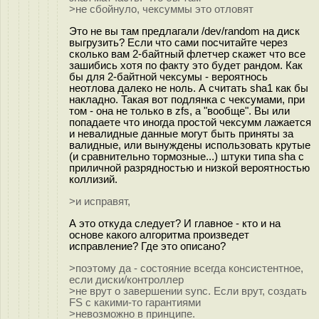
>не сбойнуло, чексуммы это отловят
Это не вы там предлагали /dev/random на диск
выгрузить? Если что сами посчитайте через
сколько вам 2-байтный флетчер скажет что все
зашибись хотя по факту это будет рандом. Как
бы для 2-байтной чексумы - вероятнось
неотлова далеко не ноль. А считать sha1 как бы
накладно. Такая вот подлянка с чексумами, при
том - она не только в zfs, а "вообще". Вы или
попадаете что иногда простой чексумм лажается
и невалидные данные могут быть приняты за
валидные, или вынуждены использовать крутые
(и сравнительно тормозные...) штуки типа sha с
приличной разрядностью и низкой вероятностью
коллизий.
>и исправят,
А это откуда следует? И главное - кто и на
основе какого алгоритма произведет
исправление? Где это описано?
>поэтому да - состояние всегда консистентное,
если диски/контроллер
>не врут о завершении sync. Если врут, создать
FS с какими-то гарантиями
>невозможно в принципе.