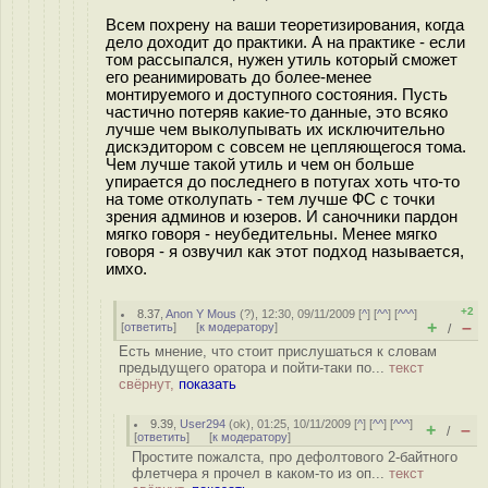
Всем похрену на ваши теоретизирования, когда
дело доходит до практики. А на практике - если
том рассыпался, нужен утиль который сможет
его реанимировать до более-менее
монтируемого и доступного состояния. Пусть
частично потеряв какие-то данные, это всяко
лучше чем выколупывать их исключительно
дискэдитором с совсем не цепляющегося тома.
Чем лучше такой утиль и чем он больше
упирается до последнего в потугах хоть что-то
на томе отколупать - тем лучше ФС с точки
зрения админов и юзеров. И саночники пардон
мягко говоря - неубедительны. Менее мягко
говоря - я озвучил как этот подход называется,
имхо.
+2
8.37
,
Anon Y Mous
(
?
), 12:30, 09/11/2009 [
^
] [
^^
] [
^^^
]
+
–
[
ответить
]
[
к модератору
]
/
Есть мнение, что стоит прислушаться к словам
предыдущего оратора и пойти-таки по...
текст
свёрнут,
показать
9.39
,
User294
(
ok
), 01:25, 10/11/2009 [
^
] [
^^
] [
^^^
]
+
–
/
[
ответить
]
[
к модератору
]
Простите пожалста, про дефолтового 2-байтного
флетчера я прочел в каком-то из оп...
текст