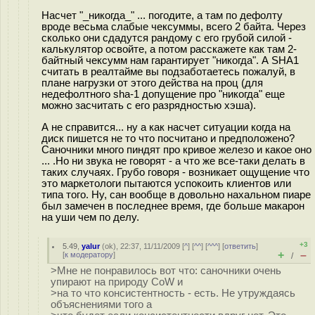
Насчет "_никогда_" ... погодите, а там по дефолту
вроде весьма слабые чексуммы, всего 2 байта. Через
сколько они сдадутся рандому с его грубой силой -
калькулятор освойте, а потом расскажете как там 2-
байтный чексумм нам гарантирует "никогда". А SHA1
считать в реалтайме вы подзаботаетесь пожалуй, в
плане нагрузки от этого действа на проц (для
недефолтного sha-1 допущение про "никогда" еще
можно засчитать с его разрядностью хэша).
А не справится... ну а как насчет ситуации когда на
диск пишется не то что посчитано и предположено?
Саночники много пиндят про кривое железо и какое оно
... .Но ни звука не говорят - а что же все-таки делать в
таких случаях. Грубо говоря - возникает ощущение что
это маркетологи пытаются успокоить клиентов или
типа того. Ну, сан вообще в довольно нахальном пиаре
был замечен в последнее время, где больше макарон
на уши чем по делу.
+3
5.49
,
yalur
(
ok
), 22:37, 11/11/2009 [
^
] [
^^
] [
^^^
] [
ответить
]
+
–
[
к модератору
]
/
>Мне не понравилось вот что: саночники очень
упирают на природу CoW и
>на то что консистентность - есть. Не утруждаясь
объяснениями того а