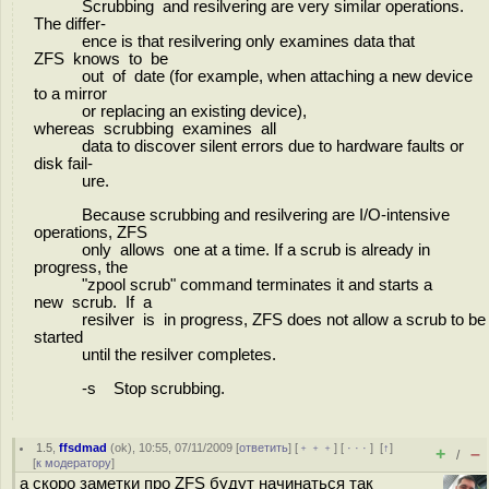
Scrubbing and resilvering are very similar operations.
The differ-
ence is that resilvering only examines data that
ZFS knows to be
out of date (for example, when attaching a new device
to a mirror
or replacing an existing device),
whereas scrubbing examines all
data to discover silent errors due to hardware faults or
disk fail-
ure.
Because scrubbing and resilvering are I/O-intensive
operations, ZFS
only allows one at a time. If a scrub is already in
progress, the
"zpool scrub" command terminates it and starts a
new scrub. If a
resilver is in progress, ZFS does not allow a scrub to be
started
until the resilver completes.
-s Stop scrubbing.
1.5
,
ffsdmad
(
ok
), 10:55, 07/11/2009 [
ответить
] [
﹢﹢﹢
] [
· · ·
]
[
↑
]
+
–
/
[
к модератору
]
а скоро заметки про ZFS будут начинаться так