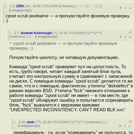
1.3
,
iZEN
(
ok
), 10:40, 07/11/2009 [
ответить
] [
﹢﹢﹢
] [
· · ·
]
[
↓
]
+
–
/
[
к модератору
]
zpool scrub poolname — и прочувствуйте фоновую проверку.
:)
–1
2.7
,
Andrew Kolchoogin
(
?
), 11:34, 07/11/2009 [
^
] [
^^
] [
^^^
]
+
–
[
ответить
]
[
↓
] [
к модератору
]
/
> zpool scrub poolname — и прочувствуйте фоновую
проверку. :)
Почувствуйте школоту, не читавшую документацию.
Команда "zpool scrub" проверяет пул на целостность. То
есть, грубо говоря, читает каждый занятый блок пула,
считает его контрольную сумму и сравнивает с записанной
на диске. С помощью команды "zpool scrub" делается то же
самое, что и с помощью, фактически, утилиты "diskdefect" в
ранних версиях BSD. Утилита "fsck" никакого отношения к
работе команды "zpool scrub" не имеет -- в том месте, где
"zpool scrub" обнаружит ошибку и попытается отрекаверить
блок, "fsck" вывалится с мерзкими криками:
"UNEXPECTED INCONSITENCY: CAN'T READ BLK xxx".
–1
3.19
,
vitek
(
??
), 20:49, 07/11/2009 [
^
] [
^^
] [
^^^
] [
ответить
]
[
↓
]
+
–
[
к модератору
]
/
перефразирую - т.е. если "отрекаверить" не получится, то