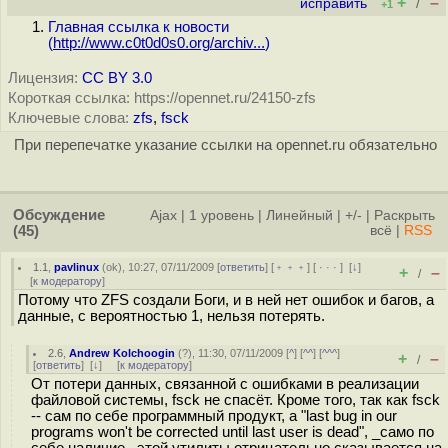
+
–
исправить
/
+1
Главная ссылка к новости
(
http://www.c0t0d0s0.org/archiv...
)
Лицензия:
CC BY 3.0
Короткая ссылка: https://opennet.ru/24150-zfs
Ключевые слова:
zfs
,
fsck
При перепечатке указание ссылки на opennet.ru обязательно
Обсуждение
Ajax
|
1 уровень
|
Линейный
|
+/-
|
Раскрыть
(45)
всё
|
RSS
1.1
,
pavlinux
(
ok
), 10:27, 07/11/2009 [
ответить
] [
﹢﹢﹢
] [
· · ·
]
[
↓
]
+
–
/
[
к модератору
]
Потому что ZFS создали Боги, и в ней нет ошибок и багов, а
данные, с вероятностью 1, нельзя потерять.
2.6
,
Andrew Kolchoogin
(
?
), 11:30, 07/11/2009 [
^
] [
^^
] [
^^^
]
+
–
/
[
ответить
]
[
↓
] [
к модератору
]
От потери данных, связанной с ошибками в реализации
файловой системы, fsck не спасёт. Кроме того, так как fsck
-- сам по себе программный продукт, а "last bug in our
programs won't be corrected until last user is dead", _само по