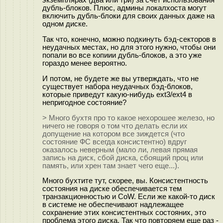
дубль-блоков. Плюс, админы локалхоста могут
включить дубль-блоки для своих данных даже на
одном диске.
Так что, конечно, можно подкинуть бэд-секторов в
неудачных местах, но для этого нужно, чтобы они
попали во все копиии дубль-блоков, а это уже
гораздо менее вероятно.
И потом, не будете же вы утверждать, что не
существует набора неудачных бэд-блоков,
которые приведут какую-нибудь ext3/ext4 в
непригодное состояние?
> Много бухтя про то какое нехорошее железо, но
ничего не говоря о том что делать если их
допущение на котором все зиждется (что
состояние ФС всегда консистентно) вдруг
оказалось неверным (мало ли, левая прямая
запись на диск, сбой диска, сбоящий проц или
память, или хрен там знает чего еще...).
Много бухтите тут, скорее, вы. Консистентность
состояния на диске обеспечивается тем
транзакционностью и CoW. Если же какой-то диск
в системе не обеспечивают надлежащее
сохранение этих консистентных состояних, это
проблема этого диска. Так что повторяем еще раз -