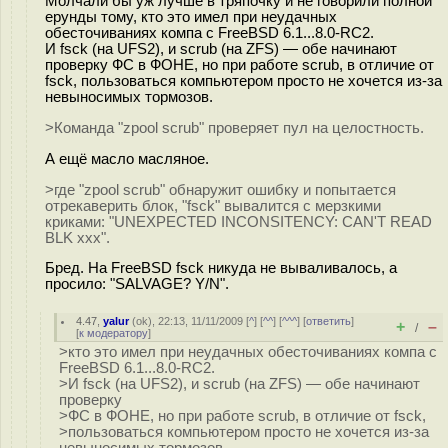
Молчали бы уж лучше в тряпочку и не говорили полной
ерунды тому, кто это имел при неудачных
обесточиваниях компа с FreeBSD 6.1...8.0-RC2.
И fsck (на UFS2), и scrub (на ZFS) — обе начинают
проверку ФС в ФОНЕ, но при работе scrub, в отличие от
fsck, пользоваться компьютером просто не хочется из-за
невыносимых тормозов.
>Команда "zpool scrub" проверяет пул на целостность.
А ещё масло масляное.
>где "zpool scrub" обнаружит ошибку и попытается
отрекаверить блок, "fsck" вывалится с мерзкими
криками: "UNEXPECTED INCONSITENCY: CAN'T READ
BLK xxx".
Бред. На FreeBSD fsck никуда не вываливалось, а
просило: "SALVAGE? Y/N".
4.47
,
yalur
(
ok
), 22:13, 11/11/2009 [
^
] [
^^
] [
^^^
] [
ответить
]
+
–
/
[
к модератору
]
>кто это имел при неудачных обесточиваниях компа с
FreeBSD 6.1...8.0-RC2.
>И fsck (на UFS2), и scrub (на ZFS) — обе начинают
проверку
>ФС в ФОНЕ, но при работе scrub, в отличие от fsck,
>пользоваться компьютером просто не хочется из-за