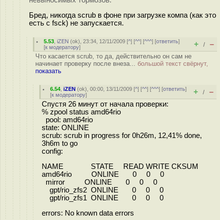
невыносимых тормозов.
Бред, никогда scrub в фоне при загрузке компа (как это
есть с fsck) не запускается.
5.53
,
iZEN
(
ok
), 23:34, 12/11/2009 [
^
] [
^^
] [
^^^
] [
ответить
]
+
–
/
[
к модератору
]
Что касается scrub, то да, действительно он сам не
начинает проверку после внеза...
большой текст свёрнут,
показать
6.54
,
iZEN
(
ok
), 00:00, 13/11/2009 [
^
] [
^^
] [
^^^
] [
ответить
]
+
–
/
[
к модератору
]
Спустя 26 минут от начала проверки:
% zpool status amd64rio
pool: amd64rio
state: ONLINE
scrub: scrub in progress for 0h26m, 12,41% done,
3h6m to go
config:
NAME STATE READ WRITE CKSUM
amd64rio ONLINE 0 0 0
mirror ONLINE 0 0 0
gpt/rio_zfs2 ONLINE 0 0 0
gpt/rio_zfs1 ONLINE 0 0 0
errors: No known data errors