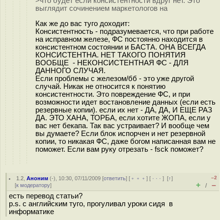
>что будет если консистентности вдруг нет. Это
выглядит сочинением маркетологов на
Как же до вас туго доходит:
Консистентность - подразумевается, что при работе
на исправном железе, ФС постоянно находится в
консистентном состоянии и БАСТА. ОНА ВСЕГДА
КОНСИСТЕНТНА. НЕТ ТАКОГО ПОНЯТИЯ
ВООБЩЕ - НЕКОНСИСТЕНТНАЯ ФС - ДЛЯ
ДАННОГО СЛУЧАЯ.
Если проблемы с железом/бб - это уже другой
случай. Никак не относится к понятию
консистентности. Это повреждение ФС, и при
возможности идет востановление данных (если есть
резервные копии). если их нет - ДА, ДА, И ЕЩЕ РАЗ
ДА. ЭТО ХАНА, ТОРБА, если хотите ЖОПА, если у
вас нет бекапа. Так вас устраивает? И вообще чем
вы думаете? Если блок испорчен и нет резервной
копии, то никакая ФС, даже богом написанная вам не
поможет. Если вам руку отрезать - fsck поможет?
–2
1.2
,
Аноним
(
-
), 10:30, 07/11/2009 [
ответить
] [
﹢﹢﹢
] [
· · ·
]
[
↑
]
+
–
[
к модератору
]
/
есть перевод статьи?
p.s. с английским туго, прогуливал уроки сидя в
информатике