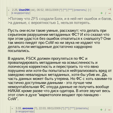
–1
2.25
,
User294
(
ok
), 06:52, 08/11/2009 [
^
] [
^^
] [
^^^
] [
ответить
]
[
↑
]
+
–
[
к модератору
]
/
>Потому что ZFS создали Боги, и в ней нет ошибок и багов,
>а данные, с вероятностью 1, нельзя потерять.
Пусть они если такие умные, расскажут: что делать при
серьезном разрушении метаданных ФС? И кто сказал что
при этом удастся без ошибок откатиться к снапшоту? Они
так много пиндят про CoW но ни звука не издают что
делать если метаданные достаточно хардкорно
посыпались.
В идеале, FSCK должен прогуляться по ФС и
провалидировать метаданные на осмысленность и
логическую корректность и перестроить то что явно
порушено или хотя-бы попытаться нейтрализовать вред от
заведомо невалидных метаданных, хотя-бы убив их. Да,
часть данных может быть утеряна. Но ФС с хоть какими-то
частично доступными данными - это лучше чем
немоунтабельная ФС откуда данные не получить вообще
НИКАК кроме разве что диск-эдитора. В итоге звучит весь
этот спич в духе "маркетологи вещают про панацею -
CoW".
3.33
,
аноним
(
?
), 22:03, 08/11/2009 [
^
] [
^^
] [
^^^
] [
ответить
]
+
–
/
[
к модератору
]