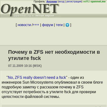
Профиль:
Аноним
(
вход
|
регистрация
)
неRU
opennet.me
[
новости
/
+++
|
форум
|
теги
|
]
Почему в ZFS нет необходимости в
утилите fsck
07.11.2009 10:16 (MSK)
"
No, ZFS really doesn't need a fsck
" - один из
инженеров Sun Microsystems опубликовал в своем блоге
подробную заметку с рассказом почему в ZFS
отсутствует потребность в утилите fsck для проверки
целостности файловой системы.