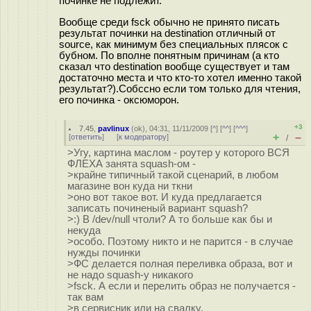
починке не подлежит.
Вообще среди fsck обычно не принято писать
результат починки на destination отличный от
source, как минимум без специальных плясок с
бубном. По вполне понятным причинам (а кто
сказал что destination вообще существует и там
достаточно места и что кто-то хотел именно такой
результат?).Собссно если том только для чтения,
его починка - оксюморон.
+3
7.45
,
pavlinux
(
ok
), 04:31, 11/11/2009 [
^
] [
^^
] [
^^^
]
+
–
[
ответить
]
[
к модератору
]
/
>Угу, картина маслом - роутер у которого ВСЯ
ФЛЕХА занята squash-ом -
>крайне типичный такой сценарий, в любом
магазине вон куда ни ткни
>оно вот такое вот. И куда предлагается
записать починеный вариант squash?
>:) В /dev/null чтоли? А то больше как бы и
некуда
>особо. Поэтому никто и не парится - в случае
нужды починки
>ФС делается полная переливка образа, вот и
не надо squash-у никакого
>fsck. А если и перелить образ не получается -
так вам
>в сервисник или на свалку.