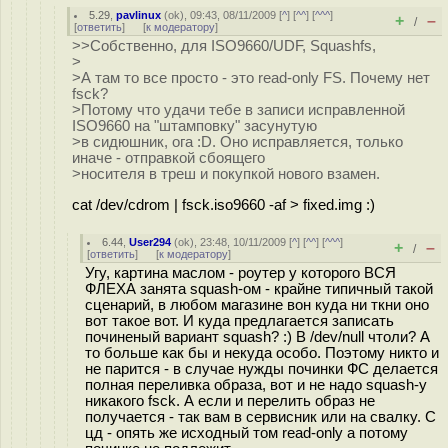
5.29
,
pavlinux
(
ok
), 09:43, 08/11/2009 [
^
] [
^^
] [
^^^
]
+
–
/
[
ответить
]
[
к модератору
]
>>Собственно, для ISO9660/UDF, Squashfs,
>
>А там то все просто - это read-only FS. Почему нет
fsck?
>Потому что удачи тебе в записи исправленной
ISO9660 на "штамповку" засунутую
>в сидюшник, ога :D. Оно исправляется, только
иначе - отправкой сбоящего
>носителя в треш и покупкой нового взамен.
cat /dev/cdrom | fsck.iso9660 -af > fixed.img :)
6.44
,
User294
(
ok
), 23:48, 10/11/2009 [
^
] [
^^
] [
^^^
]
+
–
/
[
ответить
]
[
к модератору
]
Угу, картина маслом - роутер у которого ВСЯ
ФЛЕХА занята squash-ом - крайне типичный такой
сценарий, в любом магазине вон куда ни ткни оно
вот такое вот. И куда предлагается записать
починеный вариант squash? :) В /dev/null чтоли? А
то больше как бы и некуда особо. Поэтому никто и
не парится - в случае нужды починки ФС делается
полная переливка образа, вот и не надо squash-у
никакого fsck. А если и перелить образ не
получается - так вам в сервисник или на свалку. С
цд - опять же исходный том read-only а потому