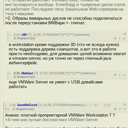
инсталлируется вообще. Клипборд и >шареные диски соотв.
не работают. Последнее лечу банальным Web-сервером на
>хост-машине.
>2. Образы вмварьных дисков не способны подключаться
после переустановки ВМВари >- глючат.
–1
2.12
,
s90
(
?
), 12:35, 27/10/2009 [
^
] [
^^
] [
^^^
] [
ответить
]
+
–
[
к модератору
]
/
в workstation кроме поддержки 3D (что не всегда нужно)
есть поддержка дерева снапшотов, а вот это в работе
просто необходимо, для домашних целей возможно хватит
и vmware-server, но уж точно не через глючный java
вебинтерфейс
2.33
,
Maklaut
(
?
), 17:32, 02/11/2009 [
^
] [
^^
] [
^^^
] [
ответить
]
+
–
/
[
к модератору
]
еще VMWare Server не умеет с USB девайсами
работать
+1
1.10
,
SaveMeGood
(
?
), 11:59, 27/10/2009 [
ответить
] [
﹢﹢﹢
] [
· · ·
]
[
↓
]
+
–
[
↑
] [
к модератору
]
/
Ананос платной проприетарной VMWare Workstation 7 ?
>А чем оно лучше бесплатного VMWare Server