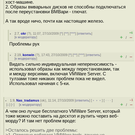
хост-машине.
2. Образы вмварьных дисков не способны подключаться
после переустановки ВМВари - глючат.
А так вроде ничо, почти как настоящее железо.
+6
2.7
,
okr
(
?
), 11:07, 27/10/2009 [
^
] [
^^
] [
^^^
] [
ответить
]
+
–
[
к модератору
]
/
Проблемы рук
2.19
,
konwin
(
?
), 17:43, 27/10/2009 [
^
] [
^^
] [
^^^
] [
ответить
]
+
–
/
[
к модератору
]
Видать сильно индивидуальная непереносимость -
использовал образы как между перестановками, так
и между версиями, включая VMWare Server. С
тулзами тоже никаких проблем пока не видел.
Использовал начиная с 5-ки.
–1
1.9
,
Nas_tradamus
(
ok
), 11:14, 27/10/2009 [
ответить
] [
﹢﹢﹢
] [
· · ·
]
+
–
[
↓
] [
↑
] [
к модератору
]
/
А чем оно лучше бесплатного VMWare Server, который
тоже можно поставить на десктоп и рулить через веб-
морду? И там нет проблем вроде:
>Осталось решить две проблемы:
>1. Отвратно работает VMWare tools, точнее не