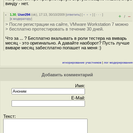
винду - нет.
1.30
,
User294
(
ok
), 17:13, 30/10/2009 [
ответить
] [
﹢﹢﹢
] [
· · ·
]
+
–
/
[
к модератору
]
> После регистрации на сайте, VMware Workstation 7 можно
> бесплатно протестировать в течение 30 дней.
Что за ... ? Бесплатно вкалывать в роли тестера на вмварь
месяц - это оригинально. А давайте наоборот? Пусть лучше
вмваре месяц забесплатно попашет на меня :)
игнорирование участников
|
лог модерирования
Добавить комментарий
Имя:
E-Mail:
Текст: