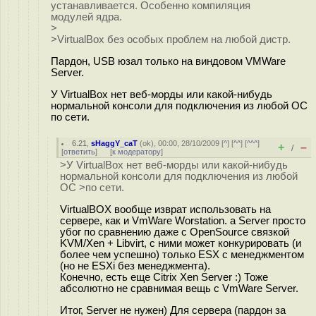
устанавливается. Особенно компиляция
модулей ядра.
>
>VirtualBox без особых проблем на любой дистр.
Пардон, USB юзал только на виндовом VMWare
Server.
У VirtualBox нет веб-морды или какой-нибудь
нормальной консоли для подключения из любой ОС
по сети.
6.21
,
sHaggY_caT
(
ok
), 00:00, 28/10/2009 [
^
] [
^^
] [
^^^
]
+
–
/
[
ответить
]
[
к модератору
]
>У VirtualBox нет веб-морды или какой-нибудь
нормальной консоли для подключения из любой
ОС >по сети.
VirtualBOX вообще изврат использовать на
сервере, как и VmWare Worstation. а Server просто
убог по сравнению даже с OpenSource связкой
KVM/Xen + Libvirt, с ними может конкурировать (и
более чем успешно) только ESX с менеджментом
(но не ESXi без менеджмента).
Конечно, есть еще Citrix Xen Server :) Тоже
абсолютно не сравнимая вещь с VmWare Server.
Итог, Server не нужен) Для сервера (пардон за