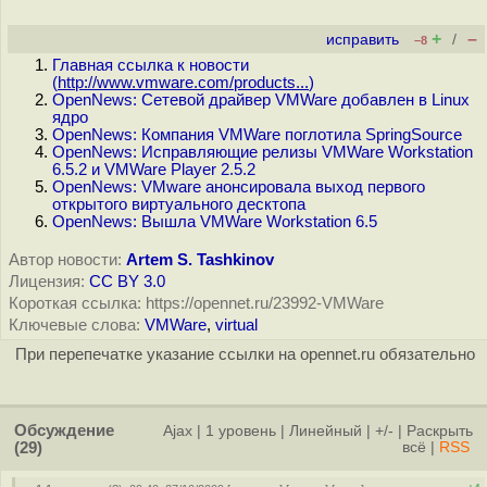
+
–
исправить
/
–8
Главная ссылка к новости
(
http://www.vmware.com/products...
)
OpenNews: Сетевой драйвер VMWare добавлен в Linux
ядро
OpenNews: Компания VMWare поглотила SpringSource
OpenNews: Исправляющие релизы VMWare Workstation
6.5.2 и VMWare Player 2.5.2
OpenNews: VMware анонсировала выход первого
открытого виртуального десктопа
OpenNews: Вышла VMWare Workstation 6.5
Автор новости:
Artem S. Tashkinov
Лицензия:
CC BY 3.0
Короткая ссылка: https://opennet.ru/23992-VMWare
Ключевые слова:
VMWare
,
virtual
При перепечатке указание ссылки на opennet.ru обязательно
Обсуждение
Ajax
|
1 уровень
|
Линейный
|
+/-
|
Раскрыть
(29)
всё
|
RSS