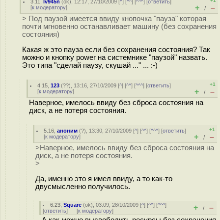
+1
3.11
,
Iv945n
(
ok
), 12:17, 27/10/2009 [
^
] [
^^
] [
^^^
] [
ответить
]
+
–
[
к модератору
]
/
> Под паузой имеется ввиду кнопочка "пауза" которая
почти мгновенно останавливает машину (без сохранения
состояния)
Какая ж это пауза если без сохранения состояния? Так
можно и кнопку power на системнике "паузой" назвать.
Это типа "сделай паузу, скушай ..." ... :-)
+1
4.15
,
123
(
??
), 13:16, 27/10/2009 [
^
] [
^^
] [
^^^
] [
ответить
]
+
–
[
к модератору
]
/
Наверное, имелось ввиду без сброса состояния на
диск, а не потеря состояния.
+1
5.16
,
аноним
(
?
), 13:30, 27/10/2009 [
^
] [
^^
] [
^^^
] [
ответить
]
+
–
[
к модератору
]
/
>Наверное, имелось ввиду без сброса состояния на
диск, а не потеря состояния.
>
Да, именно это я имел ввиду, а то как-то
двусмысленно получилось.
6.23
,
Square
(
ok
), 03:09, 28/10/2009 [
^
] [
^^
] [
^^^
]
+
–
/
[
ответить
]
[
к модератору
]