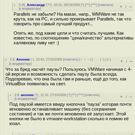
3.25
,
Александр
(
??
), 10:15, 28/10/2009 [
^
] [
^^
] [
^^^
] [
ответить
]
+
–
/
[
к модератору
]
Parallels не забыли? На маках, напр., WMWare не так
крута, как на PC, и сильно проигрывает Parallels, так что
говорить про самый лучший продукт...
Опять же, под какие цели и что считать лучшим. Как
известно, по соотношению "цена/качество" альтернативы
халявному пиву нет :)
1.5
,
Аноним
(
-
), 10:43, 27/10/2009 [
ответить
] [
﹢﹢﹢
] [
· · ·
]
[
↓
] [
↑
]
+
–
/
[
к модератору
]
Что за бред насчёт паузы? Пользуюсь VMWare начиная с 4-
ой версии и возможность сделать паузу была всегда.
Подозреваю, что она была там и раньше, ещё до того, как
VirtualBox появилась на свет.
2.8
,
аноним
(
?
), 11:10, 27/10/2009 [
^
] [
^^
] [
^^^
] [
ответить
]
+
–
/
[
к модератору
]
Под паузой имеется ввиду кнопочка "пауза" которая почти
мгновенно останавливает машину (без сохранения
состояния) и так же почти мгновенно её запускает. Этой
кнопки не было в vmware-workstation сколько я помню её
юзал.