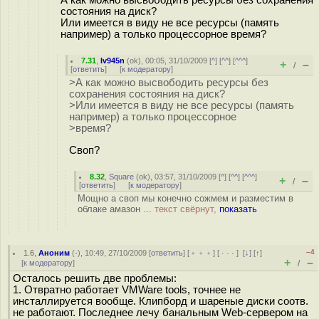
А как можно высвободить ресурсы без сохранения
состояния на диск?
Или имеется в виду не все ресурсы (память
например) а только процессорное время?
7.31
,
Iv945n
(
ok
), 00:05, 31/10/2009 [
^
] [
^^
] [
^^^
]
+
–
/
[
ответить
]
[
к модератору
]
>А как можно высвободить ресурсы без
сохранения состояния на диск?
>Или имеется в виду не все ресурсы (память
например) а только процессорное
>время?
Своп?
8.32
,
Square
(
ok
), 03:57, 31/10/2009 [
^
] [
^^
] [
^^^
]
+
–
/
[
ответить
]
[
к модератору
]
Мощно а своп мы конечно сожмем и разместим в
облаке амазон ...
текст свёрнут,
показать
–4
1.6
,
Аноним
(
-
), 10:49, 27/10/2009 [
ответить
] [
﹢﹢﹢
] [
· · ·
]
[
↓
] [
↑
]
+
–
[
к модератору
]
/
Осталось решить две проблемы:
1. Отвратно работает VMWare tools, точнее не
инсталлируется вообще. Клипборд и шареные диски соотв.
не работают. Последнее лечу банальным Web-сервером на