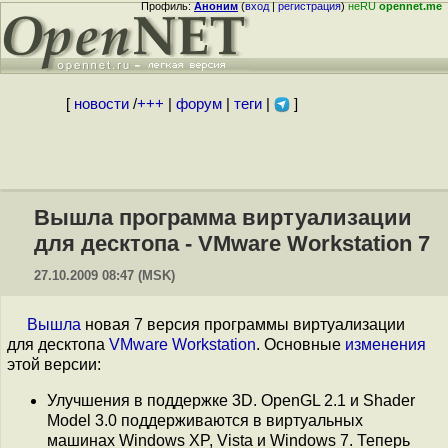
Профиль:
Аноним
(
вход
|
регистрация
)
неRU
opennet.me
[
новости
/
+++
|
форум
|
теги
|
]
Вышла программа виртуализации
для десктопа - VMware Workstation 7
27.10.2009 08:47 (MSK)
Вышла
новая 7 версия программы виртуализации
для десктопа
VMware Workstation
. Основные
изменения
этой версии:
Улучшения в поддержке 3D. OpenGL 2.1 и Shader
Model 3.0 поддерживаются в виртуальных
машинах Windows XP, Vista и Windows 7. Теперь