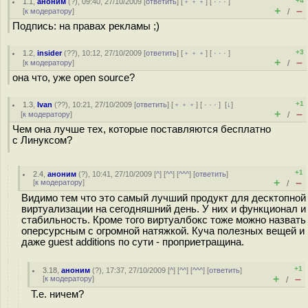
+4
1.1
,
аноним
(
?
), 09:40, 27/10/2009 [
ответить
] [
﹢﹢﹢
] [
· · ·
]
+
–
[
к модератору
]
/
Подпись: на правах рекламы ;)
+3
1.2
,
insider
(
??
), 10:12, 27/10/2009 [
ответить
] [
﹢﹢﹢
] [
· · ·
]
+
–
[
к модератору
]
/
она что, уже open source?
+1
1.3
,
Ivan
(
??
), 10:21, 27/10/2009 [
ответить
] [
﹢﹢﹢
] [
· · ·
]
[
↓
]
+
–
[
к модератору
]
/
Чем она лучше тех, которые поставляются бесплатно
с Линуксом?
+1
2.4
,
аноним
(
?
), 10:41, 27/10/2009 [
^
] [
^^
] [
^^^
] [
ответить
]
+
–
[
к модератору
]
/
Видимо тем что это самый лучший продукт для десктопной
виртуализации на сегодняшний день. У них и функционал и
стабильность. Кроме того виртуалбокс тоже можно назвать
оперсурсным с огромной натяжкой. Куча полезных вещей и
даже guest additions по сути - проприетращина.
+1
3.18
,
аноним
(
?
), 17:37, 27/10/2009 [
^
] [
^^
] [
^^^
] [
ответить
]
+
–
[
к модератору
]
/
Т.е. ничем?