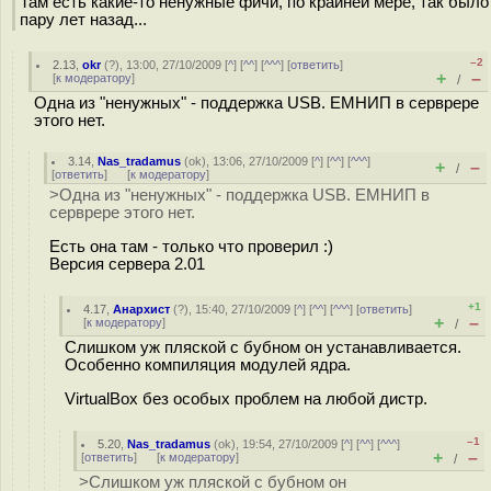
Там есть какие-то ненужные фичи, по крайней мере, так было
пару лет назад...
–2
2.13
,
okr
(
?
), 13:00, 27/10/2009 [
^
] [
^^
] [
^^^
] [
ответить
]
+
–
[
к модератору
]
/
Одна из "ненужных" - поддержка USB. ЕМНИП в серврере
этого нет.
3.14
,
Nas_tradamus
(
ok
), 13:06, 27/10/2009 [
^
] [
^^
] [
^^^
]
+
–
/
[
ответить
]
[
к модератору
]
>Одна из "ненужных" - поддержка USB. ЕМНИП в
серврере этого нет.
Есть она там - только что проверил :)
Версия сервера 2.01
+1
4.17
,
Анархист
(
?
), 15:40, 27/10/2009 [
^
] [
^^
] [
^^^
] [
ответить
]
+
–
[
к модератору
]
/
Слишком уж пляской с бубном он устанавливается.
Особенно компиляция модулей ядра.
VirtualBox без особых проблем на любой дистр.
–1
5.20
,
Nas_tradamus
(
ok
), 19:54, 27/10/2009 [
^
] [
^^
] [
^^^
]
+
–
[
ответить
]
[
к модератору
]
/
>Слишком уж пляской с бубном он