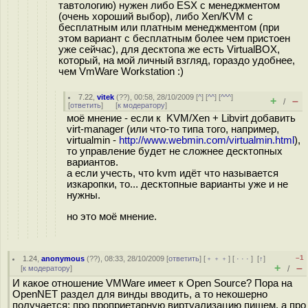
тавтологию) нужен либо ESX с менеджментом
(очень хороший выбор), либо Xen/KVM с
бесплатным или платным менеджментом (при
этом вариант с бесплатным более чем пристоен
уже сейчас), для десктопа же есть VirtualBOX,
который, на мой личный взгляд, гораздо удобнее,
чем VmWare Workstation :)
7.22
,
vitek
(
??
), 00:58, 28/10/2009 [
^
] [
^^
] [
^^^
]
+
–
/
[
ответить
]
[
к модератору
]
моё мнение - если к KVM/Xen + Libvirt добавить
virt-manager (или что-то типа того, например,
virtualmin -
http://www.webmin.com/virtualmin.html
),
то управление будет не сложнее десктопных
вариантов.
а если учесть, что kvm идёт что называется
изкаропки, то... десктопные варианты уже и не
нужны.
но это моё мнение.
–1
1.24
,
anonymous
(
??
), 08:33, 28/10/2009 [
ответить
] [
﹢﹢﹢
] [
· · ·
]
[
↑
]
+
–
[
к модератору
]
/
И какое отношение VMWare имеет к Open Source? Пора на
OpenNET раздел для винды вводить, а то некошерно
получается: про проприетарную виртуализацию пишем, а про