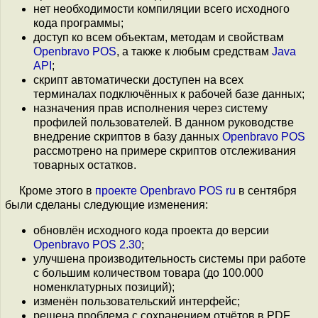
нет необходимости компиляции всего исходного
кода программы;
доступ ко всем объектам, методам и свойствам
Openbravo POS
, а также к любым средствам
Java
API
;
скрипт автоматически доступен на всех
терминалах подключённых к рабочей базе данных;
назначения прав исполнения через систему
профилей пользователей. В данном руководстве
внедрение скриптов в базу данных
Openbravo POS
рассмотрено на примере скриптов отслеживания
товарных остатков.
Кроме этого в
проекте Openbravo POS ru
в сентября
были сделаны следующие изменения:
обновлён исходного кода проекта до версии
Openbravo POS 2.30
;
улучшена производительность системы при работе
с большим количеством товара (до 100.000
номенклатурных позиций);
изменён пользовательский интерфейс;
решена проблема с сохранением отчётов в PDF.