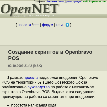
Профиль:
Аноним
(
вход
|
регистрация
)
неRU
opennet.me
[
новости
/
+++
|
форум
|
теги
|
]
Создание скриптов в Openbravo
POS
02.10.2009 21:42 (MSK)
В рамках
проекта
поддержки внедрения Openbravo
POS на территории бывшего Советского Союза
опубликовано
руководство
по работе с механизмом
скриптов в Openbravo POS. Выделяются следующие
преимущества работы со скриптами при внедрении:
простота написания кода;