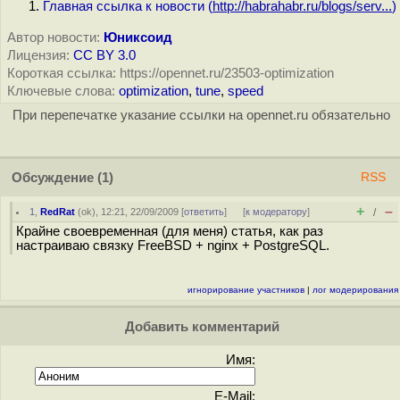
Главная ссылка к новости (
http://habrahabr.ru/blogs/serv...
)
Автор новости:
Юниксоид
Лицензия:
CC BY 3.0
Короткая ссылка: https://opennet.ru/23503-optimization
Ключевые слова:
optimization
,
tune
,
speed
При перепечатке указание ссылки на opennet.ru обязательно
Обсуждение
(1)
RSS
+
–
1
,
RedRat
(
ok
), 12:21, 22/09/2009 [
ответить
]
[
к модератору
]
/
Крайне своевременная (для меня) статья, как раз
настраиваю связку FreeBSD + nginx + PostgreSQL.
игнорирование участников
|
лог модерирования
Добавить комментарий
Имя:
E-Mail: