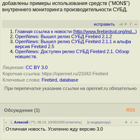
добавлены примеры использования средств ("MON$")
внутреннего мониторинга производительности СУБД.
+
–
исправить
/
+5
Главная ссылка к новости (
http://www.firebirdsql.org/ind...
)
OpenNews: Вышел релиз СУБД Firebird 2.1.2
OpenNews: Вышел релиз СУБД Firebird 2.1.1 и альфа
версия Firebird 2.5
OpenNews: Доступен релиз СУБД Firebird 2.1. Обзор
новшеств.
Лицензия:
CC BY 3.0
Короткая ссылка: https://opennet.ru/23342-Firebird
Ключевые слова:
Firebird
,
database
При перепечатке указание ссылки на opennet.ru обязательно
Обсуждение
(1)
RSS
+
–
1
,
Алексей
(
??
), 06:14, 10/09/2009 [
ответить
]
[
к модератору
]
/
Отличная новость. Усиленно жду версию 3.0