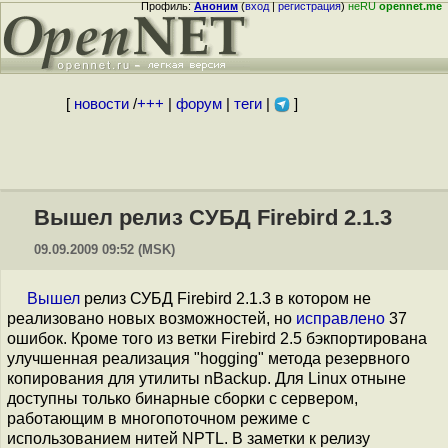
Профиль:
Аноним
(
вход
|
регистрация
)
неRU
opennet.me
[
новости
/
+++
|
форум
|
теги
|
]
Вышел релиз СУБД Firebird 2.1.3
09.09.2009 09:52 (MSK)
Вышел
релиз СУБД Firebird 2.1.3 в котором не
реализовано новых возможностей, но
исправлено
37
ошибок. Кроме того из ветки Firebird 2.5 бэкпортирована
улучшенная реализация "hogging" метода резервного
копирования для утилиты nBackup. Для Linux отныне
доступны только бинарные сборки с сервером,
работающим в многопоточном режиме с
использованием нитей NPTL. В заметки к релизу